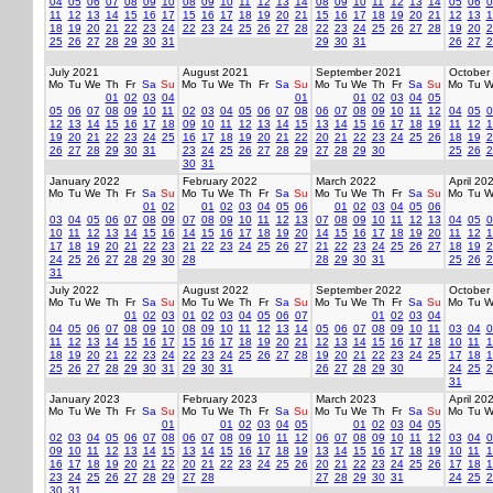
04
05
06
07
08
09
10
08
09
10
11
12
13
14
08
09
10
11
12
13
14
05
06
0
11
12
13
14
15
16
17
15
16
17
18
19
20
21
15
16
17
18
19
20
21
12
13
1
18
19
20
21
22
23
24
22
23
24
25
26
27
28
22
23
24
25
26
27
28
19
20
2
25
26
27
28
29
30
31
29
30
31
26
27
2
July 2021
August 2021
September 2021
October
Mo
Tu
We
Th
Fr
Sa
Su
Mo
Tu
We
Th
Fr
Sa
Su
Mo
Tu
We
Th
Fr
Sa
Su
Mo
Tu
W
01
02
03
04
01
01
02
03
04
05
05
06
07
08
09
10
11
02
03
04
05
06
07
08
06
07
08
09
10
11
12
04
05
0
12
13
14
15
16
17
18
09
10
11
12
13
14
15
13
14
15
16
17
18
19
11
12
1
19
20
21
22
23
24
25
16
17
18
19
20
21
22
20
21
22
23
24
25
26
18
19
2
26
27
28
29
30
31
23
24
25
26
27
28
29
27
28
29
30
25
26
2
30
31
January 2022
February 2022
March 2022
April 20
Mo
Tu
We
Th
Fr
Sa
Su
Mo
Tu
We
Th
Fr
Sa
Su
Mo
Tu
We
Th
Fr
Sa
Su
Mo
Tu
W
01
02
01
02
03
04
05
06
01
02
03
04
05
06
03
04
05
06
07
08
09
07
08
09
10
11
12
13
07
08
09
10
11
12
13
04
05
0
10
11
12
13
14
15
16
14
15
16
17
18
19
20
14
15
16
17
18
19
20
11
12
1
17
18
19
20
21
22
23
21
22
23
24
25
26
27
21
22
23
24
25
26
27
18
19
2
24
25
26
27
28
29
30
28
28
29
30
31
25
26
2
31
July 2022
August 2022
September 2022
October
Mo
Tu
We
Th
Fr
Sa
Su
Mo
Tu
We
Th
Fr
Sa
Su
Mo
Tu
We
Th
Fr
Sa
Su
Mo
Tu
W
01
02
03
01
02
03
04
05
06
07
01
02
03
04
04
05
06
07
08
09
10
08
09
10
11
12
13
14
05
06
07
08
09
10
11
03
04
0
11
12
13
14
15
16
17
15
16
17
18
19
20
21
12
13
14
15
16
17
18
10
11
1
18
19
20
21
22
23
24
22
23
24
25
26
27
28
19
20
21
22
23
24
25
17
18
1
25
26
27
28
29
30
31
29
30
31
26
27
28
29
30
24
25
2
31
January 2023
February 2023
March 2023
April 20
Mo
Tu
We
Th
Fr
Sa
Su
Mo
Tu
We
Th
Fr
Sa
Su
Mo
Tu
We
Th
Fr
Sa
Su
Mo
Tu
W
01
01
02
03
04
05
01
02
03
04
05
02
03
04
05
06
07
08
06
07
08
09
10
11
12
06
07
08
09
10
11
12
03
04
0
09
10
11
12
13
14
15
13
14
15
16
17
18
19
13
14
15
16
17
18
19
10
11
1
16
17
18
19
20
21
22
20
21
22
23
24
25
26
20
21
22
23
24
25
26
17
18
1
23
24
25
26
27
28
29
27
28
27
28
29
30
31
24
25
2
30
31