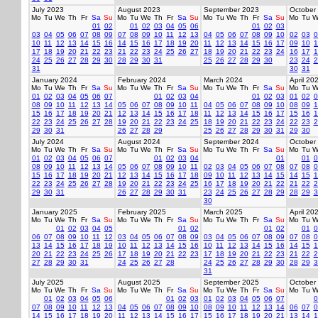
July 2023
August 2023
September 2023
October
Mo
Tu
We
Th
Fr
Sa
Su
Mo
Tu
We
Th
Fr
Sa
Su
Mo
Tu
We
Th
Fr
Sa
Su
Mo
Tu
W
01
02
01
02
03
04
05
06
01
02
03
03
04
05
06
07
08
09
07
08
09
10
11
12
13
04
05
06
07
08
09
10
02
03
0
10
11
12
13
14
15
16
14
15
16
17
18
19
20
11
12
13
14
15
16
17
09
10
1
17
18
19
20
21
22
23
21
22
23
24
25
26
27
18
19
20
21
22
23
24
16
17
1
24
25
26
27
28
29
30
28
29
30
31
25
26
27
28
29
30
23
24
2
31
30
31
January 2024
February 2024
March 2024
April 20
Mo
Tu
We
Th
Fr
Sa
Su
Mo
Tu
We
Th
Fr
Sa
Su
Mo
Tu
We
Th
Fr
Sa
Su
Mo
Tu
W
01
02
03
04
05
06
07
01
02
03
04
01
02
03
01
02
0
08
09
10
11
12
13
14
05
06
07
08
09
10
11
04
05
06
07
08
09
10
08
09
1
15
16
17
18
19
20
21
12
13
14
15
16
17
18
11
12
13
14
15
16
17
15
16
1
22
23
24
25
26
27
28
19
20
21
22
23
24
25
18
19
20
21
22
23
24
22
23
2
29
30
31
26
27
28
29
25
26
27
28
29
30
31
29
30
July 2024
August 2024
September 2024
October
Mo
Tu
We
Th
Fr
Sa
Su
Mo
Tu
We
Th
Fr
Sa
Su
Mo
Tu
We
Th
Fr
Sa
Su
Mo
Tu
W
01
02
03
04
05
06
07
01
02
03
04
01
01
0
08
09
10
11
12
13
14
05
06
07
08
09
10
11
02
03
04
05
06
07
08
07
08
0
15
16
17
18
19
20
21
12
13
14
15
16
17
18
09
10
11
12
13
14
15
14
15
1
22
23
24
25
26
27
28
19
20
21
22
23
24
25
16
17
18
19
20
21
22
21
22
2
29
30
31
26
27
28
29
30
31
23
24
25
26
27
28
29
28
29
3
30
January 2025
February 2025
March 2025
April 20
Mo
Tu
We
Th
Fr
Sa
Su
Mo
Tu
We
Th
Fr
Sa
Su
Mo
Tu
We
Th
Fr
Sa
Su
Mo
Tu
W
01
02
03
04
05
01
02
01
02
01
0
06
07
08
09
10
11
12
03
04
05
06
07
08
09
03
04
05
06
07
08
09
07
08
0
13
14
15
16
17
18
19
10
11
12
13
14
15
16
10
11
12
13
14
15
16
14
15
1
20
21
22
23
24
25
26
17
18
19
20
21
22
23
17
18
19
20
21
22
23
21
22
2
27
28
29
30
31
24
25
26
27
28
24
25
26
27
28
29
30
28
29
3
31
July 2025
August 2025
September 2025
October
Mo
Tu
We
Th
Fr
Sa
Su
Mo
Tu
We
Th
Fr
Sa
Su
Mo
Tu
We
Th
Fr
Sa
Su
Mo
Tu
W
01
02
03
04
05
06
01
02
03
01
02
03
04
05
06
07
0
07
08
09
10
11
12
13
04
05
06
07
08
09
10
08
09
10
11
12
13
14
06
07
0
14
15
16
17
18
19
20
11
12
13
14
15
16
17
15
16
17
18
19
20
21
13
14
1