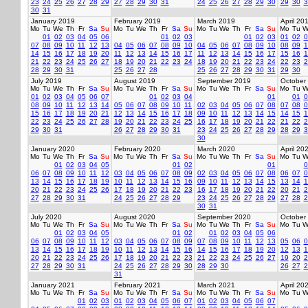
23
24
25
26
27
28
29
27
28
29
30
31
24
25
26
27
28
29
30
29
30
3
30
31
January 2019
February 2019
March 2019
April 20
Mo
Tu
We
Th
Fr
Sa
Su
Mo
Tu
We
Th
Fr
Sa
Su
Mo
Tu
We
Th
Fr
Sa
Su
Mo
Tu
W
01
02
03
04
05
06
01
02
03
01
02
03
01
02
0
07
08
09
10
11
12
13
04
05
06
07
08
09
10
04
05
06
07
08
09
10
08
09
1
14
15
16
17
18
19
20
11
12
13
14
15
16
17
11
12
13
14
15
16
17
15
16
1
21
22
23
24
25
26
27
18
19
20
21
22
23
24
18
19
20
21
22
23
24
22
23
2
28
29
30
31
25
26
27
28
25
26
27
28
29
30
31
29
30
July 2019
August 2019
September 2019
October
Mo
Tu
We
Th
Fr
Sa
Su
Mo
Tu
We
Th
Fr
Sa
Su
Mo
Tu
We
Th
Fr
Sa
Su
Mo
Tu
W
01
02
03
04
05
06
07
01
02
03
04
01
01
0
08
09
10
11
12
13
14
05
06
07
08
09
10
11
02
03
04
05
06
07
08
07
08
0
15
16
17
18
19
20
21
12
13
14
15
16
17
18
09
10
11
12
13
14
15
14
15
1
22
23
24
25
26
27
28
19
20
21
22
23
24
25
16
17
18
19
20
21
22
21
22
2
29
30
31
26
27
28
29
30
31
23
24
25
26
27
28
29
28
29
3
30
January 2020
February 2020
March 2020
April 20
Mo
Tu
We
Th
Fr
Sa
Su
Mo
Tu
We
Th
Fr
Sa
Su
Mo
Tu
We
Th
Fr
Sa
Su
Mo
Tu
W
01
02
03
04
05
01
02
01
0
06
07
08
09
10
11
12
03
04
05
06
07
08
09
02
03
04
05
06
07
08
06
07
0
13
14
15
16
17
18
19
10
11
12
13
14
15
16
09
10
11
12
13
14
15
13
14
1
20
21
22
23
24
25
26
17
18
19
20
21
22
23
16
17
18
19
20
21
22
20
21
2
27
28
29
30
31
24
25
26
27
28
29
23
24
25
26
27
28
29
27
28
2
30
31
July 2020
August 2020
September 2020
October
Mo
Tu
We
Th
Fr
Sa
Su
Mo
Tu
We
Th
Fr
Sa
Su
Mo
Tu
We
Th
Fr
Sa
Su
Mo
Tu
W
01
02
03
04
05
01
02
01
02
03
04
05
06
06
07
08
09
10
11
12
03
04
05
06
07
08
09
07
08
09
10
11
12
13
05
06
0
13
14
15
16
17
18
19
10
11
12
13
14
15
16
14
15
16
17
18
19
20
12
13
1
20
21
22
23
24
25
26
17
18
19
20
21
22
23
21
22
23
24
25
26
27
19
20
2
27
28
29
30
31
24
25
26
27
28
29
30
28
29
30
26
27
2
31
January 2021
February 2021
March 2021
April 20
Mo
Tu
We
Th
Fr
Sa
Su
Mo
Tu
We
Th
Fr
Sa
Su
Mo
Tu
We
Th
Fr
Sa
Su
Mo
Tu
W
01
02
03
01
02
03
04
05
06
07
01
02
03
04
05
06
07