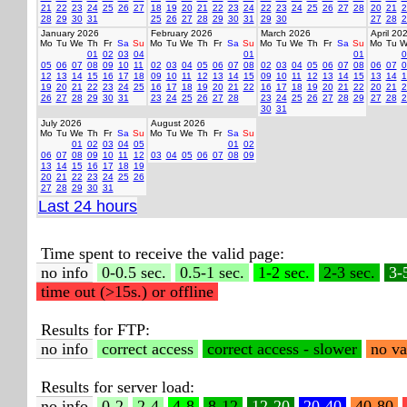
21
22
23
24
25
26
27
18
19
20
21
22
23
24
22
23
24
25
26
27
28
20
21
2
28
29
30
31
25
26
27
28
29
30
31
29
30
27
28
2
January 2026
February 2026
March 2026
April 20
Mo
Tu
We
Th
Fr
Sa
Su
Mo
Tu
We
Th
Fr
Sa
Su
Mo
Tu
We
Th
Fr
Sa
Su
Mo
Tu
W
01
02
03
04
01
01
0
05
06
07
08
09
10
11
02
03
04
05
06
07
08
02
03
04
05
06
07
08
06
07
0
12
13
14
15
16
17
18
09
10
11
12
13
14
15
09
10
11
12
13
14
15
13
14
1
19
20
21
22
23
24
25
16
17
18
19
20
21
22
16
17
18
19
20
21
22
20
21
2
26
27
28
29
30
31
23
24
25
26
27
28
23
24
25
26
27
28
29
27
28
2
30
31
July 2026
August 2026
Mo
Tu
We
Th
Fr
Sa
Su
Mo
Tu
We
Th
Fr
Sa
Su
01
02
03
04
05
01
02
06
07
08
09
10
11
12
03
04
05
06
07
08
09
13
14
15
16
17
18
19
20
21
22
23
24
25
26
27
28
29
30
31
Last 24 hours
Time spent to receive the valid page:
no info
0-0.5 sec.
0.5-1 sec.
1-2 sec.
2-3 sec.
3-
time out (>15s.) or offline
Results for FTP:
no info
correct access
correct access - slower
no va
Results for server load:
no info
0-2
2-4
4-8
8-12
12-20
20-40
40-80