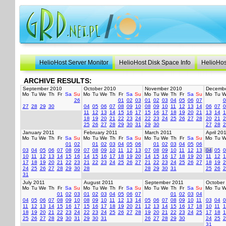
HelioHost Server Monitor
HelioHost Disk Space Info
HelioHos
ARCHIVE RESULTS:
September 2010
October 2010
November 2010
Decembe
Mo
Tu
We
Th
Fr
Sa
Su
Mo
Tu
We
Th
Fr
Sa
Su
Mo
Tu
We
Th
Fr
Sa
Su
Mo
Tu
W
26
01
02
03
01
02
03
04
05
06
07
0
27
28
29
30
04
05
06
07
08
09
10
08
09
10
11
12
13
14
06
07
0
11
12
13
14
15
16
17
15
16
17
18
19
20
21
13
14
1
18
19
20
21
22
23
24
22
23
24
25
26
27
28
20
21
2
25
26
27
28
29
30
31
29
30
27
28
2
January 2011
February 2011
March 2011
April 20
Mo
Tu
We
Th
Fr
Sa
Su
Mo
Tu
We
Th
Fr
Sa
Su
Mo
Tu
We
Th
Fr
Sa
Su
Mo
Tu
W
01
02
01
02
03
04
05
06
01
02
03
04
05
06
03
04
05
06
07
08
09
07
08
09
10
11
12
13
07
08
09
10
11
12
13
04
05
0
10
11
12
13
14
15
16
14
15
16
17
18
19
20
14
15
16
17
18
19
20
11
12
1
17
18
19
20
21
22
23
21
22
23
24
25
26
27
21
22
23
24
25
26
27
18
19
2
24
25
26
27
28
29
30
28
28
29
30
31
25
26
2
31
July 2011
August 2011
September 2011
October
Mo
Tu
We
Th
Fr
Sa
Su
Mo
Tu
We
Th
Fr
Sa
Su
Mo
Tu
We
Th
Fr
Sa
Su
Mo
Tu
W
01
02
03
01
02
03
04
05
06
07
01
02
03
04
04
05
06
07
08
09
10
08
09
10
11
12
13
14
05
06
07
08
09
10
11
03
04
0
11
12
13
14
15
16
17
15
16
17
18
19
20
21
12
13
14
15
16
17
18
10
11
1
18
19
20
21
22
23
24
22
23
24
25
26
27
28
19
20
21
22
23
24
25
17
18
1
25
26
27
28
29
30
31
29
30
31
26
27
28
29
30
24
25
2
31