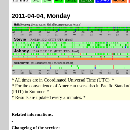
2011-04-04, Monday
HelioHost.org
(home page) /
HelioNet.org
(support forums)
00
01
02
03
04
05
06
07
08
09
10
11
12
13
17
18
19
20
21
22
23
00
01
02
03
04
05
06
Stevie
IP: 65.19.143.2 (HTTP / FTP / cPanel)
Johnny
IP: 64.62.211.131 (HTTP / FTP / cPanel)
Nameservers
(ns1.heliohost.org / ns2.heliohost.org)
00
01
02
03
04
05
06
07
08
09
10
11
12
13
17
18
19
20
21
22
23
00
01
02
03
04
05
06
* All times are in Coordinated Universal Time (UTC). *
* For the convenience of American users also in Pacific Standa
(PDT) in Summer. *
* Results are updated every 2 minutes. *
Related informations:
-
Changelog of the service: