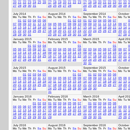
20
21
22
23
24
25
26
17
18
19
20
21
22
23
17
18
19
20
21
22
23
21
22
2
27
28
29
30
31
24
25
26
27
28
24
25
26
27
28
29
30
28
29
3
31
July 2014
August 2014
September 2014
October
Mo
Tu
We
Th
Fr
Sa
Su
Mo
Tu
We
Th
Fr
Sa
Su
Mo
Tu
We
Th
Fr
Sa
Su
Mo
Tu
W
01
02
03
04
05
06
01
02
03
01
02
03
04
05
06
07
0
07
08
09
10
11
12
13
04
05
06
07
08
09
10
08
09
10
11
12
13
14
06
07
0
14
15
16
17
18
19
20
11
12
13
14
15
16
17
15
16
17
18
19
20
21
13
14
1
21
22
23
24
25
26
27
18
19
20
21
22
23
24
22
23
24
25
26
27
28
20
21
2
28
29
30
31
25
26
27
28
29
30
31
29
30
27
28
2
January 2015
February 2015
March 2015
April 20
Mo
Tu
We
Th
Fr
Sa
Su
Mo
Tu
We
Th
Fr
Sa
Su
Mo
Tu
We
Th
Fr
Sa
Su
Mo
Tu
W
01
02
03
04
01
01
0
05
06
07
08
09
10
11
02
03
04
05
06
07
08
02
03
04
05
06
07
08
06
07
0
12
13
14
15
16
17
18
09
10
11
12
13
14
15
09
10
11
12
13
14
15
13
14
1
19
20
21
22
23
24
25
16
17
18
19
20
21
22
16
17
18
19
20
21
22
20
21
2
26
27
28
29
30
31
23
24
25
26
27
28
23
24
25
26
27
28
29
27
28
2
30
31
July 2015
August 2015
September 2015
October
Mo
Tu
We
Th
Fr
Sa
Su
Mo
Tu
We
Th
Fr
Sa
Su
Mo
Tu
We
Th
Fr
Sa
Su
Mo
Tu
W
01
02
03
04
05
01
02
01
02
03
04
05
06
06
07
08
09
10
11
12
03
04
05
06
07
08
09
07
08
09
10
11
12
13
05
06
0
13
14
15
16
17
18
19
10
11
12
13
14
15
16
14
15
16
17
18
19
20
12
13
1
20
21
22
23
24
25
26
17
18
19
20
21
22
23
21
22
23
24
25
26
27
19
20
2
27
28
29
30
31
24
25
26
27
28
29
30
28
29
30
26
27
2
31
January 2016
February 2016
March 2016
April 20
Mo
Tu
We
Th
Fr
Sa
Su
Mo
Tu
We
Th
Fr
Sa
Su
Mo
Tu
We
Th
Fr
Sa
Su
Mo
Tu
W
01
02
03
01
02
03
04
05
06
07
01
02
03
04
05
06
04
05
06
07
08
09
10
08
09
10
11
12
13
14
07
08
09
10
11
12
13
04
05
0
11
12
13
14
15
16
17
15
16
17
18
19
20
21
14
15
16
17
18
19
20
11
12
1
18
19
20
21
22
23
24
22
23
24
25
26
27
28
21
22
23
24
25
26
27
18
19
2
25
26
27
28
29
30
31
29
28
29
30
31
25
26
2
July 2016
August 2016
September 2016
October
Mo
Tu
We
Th
Fr
Sa
Su
Mo
Tu
We
Th
Fr
Sa
Su
Mo
Tu
We
Th
Fr
Sa
Su
Mo
Tu
W