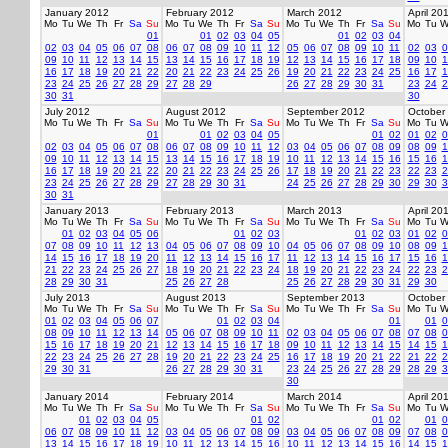
January 2012
February 2012
March 2012
April 20
Mo
Tu
We
Th
Fr
Sa
Su
Mo
Tu
We
Th
Fr
Sa
Su
Mo
Tu
We
Th
Fr
Sa
Su
Mo
Tu
W
01
01
02
03
04
05
01
02
03
04
02
03
04
05
06
07
08
06
07
08
09
10
11
12
05
06
07
08
09
10
11
02
03
0
09
10
11
12
13
14
15
13
14
15
16
17
18
19
12
13
14
15
16
17
18
09
10
1
16
17
18
19
20
21
22
20
21
22
23
24
25
26
19
20
21
22
23
24
25
16
17
1
23
24
25
26
27
28
29
27
28
29
26
27
28
29
30
31
23
24
2
30
31
30
July 2012
August 2012
September 2012
October
Mo
Tu
We
Th
Fr
Sa
Su
Mo
Tu
We
Th
Fr
Sa
Su
Mo
Tu
We
Th
Fr
Sa
Su
Mo
Tu
W
01
01
02
03
04
05
01
02
01
02
0
02
03
04
05
06
07
08
06
07
08
09
10
11
12
03
04
05
06
07
08
09
08
09
1
09
10
11
12
13
14
15
13
14
15
16
17
18
19
10
11
12
13
14
15
16
15
16
1
16
17
18
19
20
21
22
20
21
22
23
24
25
26
17
18
19
20
21
22
23
22
23
2
23
24
25
26
27
28
29
27
28
29
30
31
24
25
26
27
28
29
30
29
30
3
30
31
January 2013
February 2013
March 2013
April 20
Mo
Tu
We
Th
Fr
Sa
Su
Mo
Tu
We
Th
Fr
Sa
Su
Mo
Tu
We
Th
Fr
Sa
Su
Mo
Tu
W
01
02
03
04
05
06
01
02
03
01
02
03
01
02
0
07
08
09
10
11
12
13
04
05
06
07
08
09
10
04
05
06
07
08
09
10
08
09
1
14
15
16
17
18
19
20
11
12
13
14
15
16
17
11
12
13
14
15
16
17
15
16
1
21
22
23
24
25
26
27
18
19
20
21
22
23
24
18
19
20
21
22
23
24
22
23
2
28
29
30
31
25
26
27
28
25
26
27
28
29
30
31
29
30
July 2013
August 2013
September 2013
October
Mo
Tu
We
Th
Fr
Sa
Su
Mo
Tu
We
Th
Fr
Sa
Su
Mo
Tu
We
Th
Fr
Sa
Su
Mo
Tu
W
01
02
03
04
05
06
07
01
02
03
04
01
01
0
08
09
10
11
12
13
14
05
06
07
08
09
10
11
02
03
04
05
06
07
08
07
08
0
15
16
17
18
19
20
21
12
13
14
15
16
17
18
09
10
11
12
13
14
15
14
15
1
22
23
24
25
26
27
28
19
20
21
22
23
24
25
16
17
18
19
20
21
22
21
22
2
29
30
31
26
27
28
29
30
31
23
24
25
26
27
28
29
28
29
3
30
January 2014
February 2014
March 2014
April 20
Mo
Tu
We
Th
Fr
Sa
Su
Mo
Tu
We
Th
Fr
Sa
Su
Mo
Tu
We
Th
Fr
Sa
Su
Mo
Tu
W
01
02
03
04
05
01
02
01
02
01
0
06
07
08
09
10
11
12
03
04
05
06
07
08
09
03
04
05
06
07
08
09
07
08
0
13
14
15
16
17
18
19
10
11
12
13
14
15
16
10
11
12
13
14
15
16
14
15
1