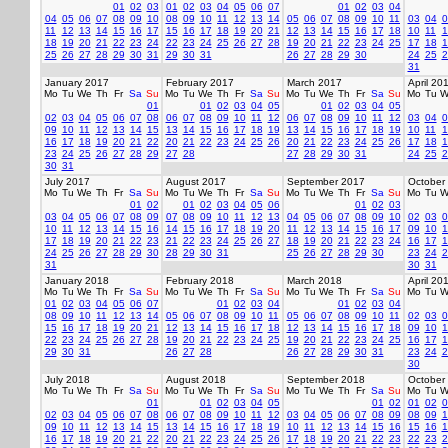
01
02
03
01
02
03
04
05
06
07
01
02
03
04
04
05
06
07
08
09
10
08
09
10
11
12
13
14
05
06
07
08
09
10
11
03
04
0
11
12
13
14
15
16
17
15
16
17
18
19
20
21
12
13
14
15
16
17
18
10
11
1
18
19
20
21
22
23
24
22
23
24
25
26
27
28
19
20
21
22
23
24
25
17
18
1
25
26
27
28
29
30
31
29
30
31
26
27
28
29
30
24
25
2
31
January 2017
February 2017
March 2017
April 20
Mo
Tu
We
Th
Fr
Sa
Su
Mo
Tu
We
Th
Fr
Sa
Su
Mo
Tu
We
Th
Fr
Sa
Su
Mo
Tu
W
01
01
02
03
04
05
01
02
03
04
05
02
03
04
05
06
07
08
06
07
08
09
10
11
12
06
07
08
09
10
11
12
03
04
0
09
10
11
12
13
14
15
13
14
15
16
17
18
19
13
14
15
16
17
18
19
10
11
1
16
17
18
19
20
21
22
20
21
22
23
24
25
26
20
21
22
23
24
25
26
17
18
1
23
24
25
26
27
28
29
27
28
27
28
29
30
31
24
25
2
30
31
July 2017
August 2017
September 2017
October
Mo
Tu
We
Th
Fr
Sa
Su
Mo
Tu
We
Th
Fr
Sa
Su
Mo
Tu
We
Th
Fr
Sa
Su
Mo
Tu
W
01
02
01
02
03
04
05
06
01
02
03
03
04
05
06
07
08
09
07
08
09
10
11
12
13
04
05
06
07
08
09
10
02
03
0
10
11
12
13
14
15
16
14
15
16
17
18
19
20
11
12
13
14
15
16
17
09
10
1
17
18
19
20
21
22
23
21
22
23
24
25
26
27
18
19
20
21
22
23
24
16
17
1
24
25
26
27
28
29
30
28
29
30
31
25
26
27
28
29
30
23
24
2
31
30
31
January 2018
February 2018
March 2018
April 20
Mo
Tu
We
Th
Fr
Sa
Su
Mo
Tu
We
Th
Fr
Sa
Su
Mo
Tu
We
Th
Fr
Sa
Su
Mo
Tu
W
01
02
03
04
05
06
07
01
02
03
04
01
02
03
04
08
09
10
11
12
13
14
05
06
07
08
09
10
11
05
06
07
08
09
10
11
02
03
0
15
16
17
18
19
20
21
12
13
14
15
16
17
18
12
13
14
15
16
17
18
09
10
1
22
23
24
25
26
27
28
19
20
21
22
23
24
25
19
20
21
22
23
24
25
16
17
1
29
30
31
26
27
28
26
27
28
29
30
31
23
24
2
30
July 2018
August 2018
September 2018
October
Mo
Tu
We
Th
Fr
Sa
Su
Mo
Tu
We
Th
Fr
Sa
Su
Mo
Tu
We
Th
Fr
Sa
Su
Mo
Tu
W
01
01
02
03
04
05
01
02
01
02
0
02
03
04
05
06
07
08
06
07
08
09
10
11
12
03
04
05
06
07
08
09
08
09
1
09
10
11
12
13
14
15
13
14
15
16
17
18
19
10
11
12
13
14
15
16
15
16
1
16
17
18
19
20
21
22
20
21
22
23
24
25
26
17
18
19
20
21
22
23
22
23
2