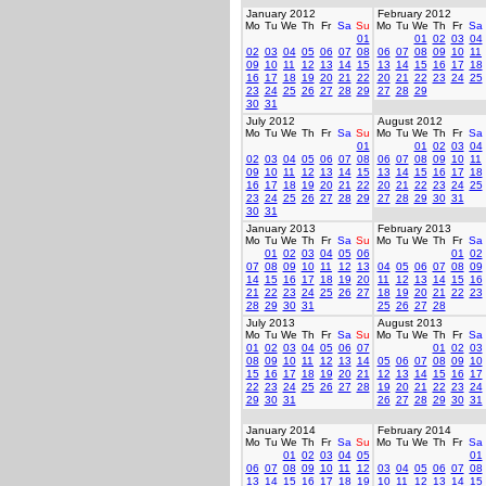
January 2012
February 2012
Mo
Tu
We
Th
Fr
Sa
Su
Mo
Tu
We
Th
Fr
Sa
01
01
02
03
04
02
03
04
05
06
07
08
06
07
08
09
10
11
09
10
11
12
13
14
15
13
14
15
16
17
18
16
17
18
19
20
21
22
20
21
22
23
24
25
23
24
25
26
27
28
29
27
28
29
30
31
July 2012
August 2012
Mo
Tu
We
Th
Fr
Sa
Su
Mo
Tu
We
Th
Fr
Sa
01
01
02
03
04
02
03
04
05
06
07
08
06
07
08
09
10
11
09
10
11
12
13
14
15
13
14
15
16
17
18
16
17
18
19
20
21
22
20
21
22
23
24
25
23
24
25
26
27
28
29
27
28
29
30
31
30
31
January 2013
February 2013
Mo
Tu
We
Th
Fr
Sa
Su
Mo
Tu
We
Th
Fr
Sa
01
02
03
04
05
06
01
02
07
08
09
10
11
12
13
04
05
06
07
08
09
14
15
16
17
18
19
20
11
12
13
14
15
16
21
22
23
24
25
26
27
18
19
20
21
22
23
28
29
30
31
25
26
27
28
July 2013
August 2013
Mo
Tu
We
Th
Fr
Sa
Su
Mo
Tu
We
Th
Fr
Sa
01
02
03
04
05
06
07
01
02
03
08
09
10
11
12
13
14
05
06
07
08
09
10
15
16
17
18
19
20
21
12
13
14
15
16
17
22
23
24
25
26
27
28
19
20
21
22
23
24
29
30
31
26
27
28
29
30
31
January 2014
February 2014
Mo
Tu
We
Th
Fr
Sa
Su
Mo
Tu
We
Th
Fr
Sa
01
02
03
04
05
01
06
07
08
09
10
11
12
03
04
05
06
07
08
13
14
15
16
17
18
19
10
11
12
13
14
15