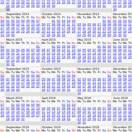
23
17
18
19
20
21
22
23
21
22
23
24
25
26
27
19
20
21
22
23
24
25
16
17
18
19
24
25
26
27
28
29
30
28
29
30
26
27
28
29
30
31
23
24
25
26
31
30
September 2014
October 2014
November 2014
December 20
Su
Mo
Tu
We
Th
Fr
Sa
Su
Mo
Tu
We
Th
Fr
Sa
Su
Mo
Tu
We
Th
Fr
Sa
Su
Mo
Tu
We
Th
03
01
02
03
04
05
06
07
01
02
03
04
05
01
02
01
02
03
04
10
08
09
10
11
12
13
14
06
07
08
09
10
11
12
03
04
05
06
07
08
09
08
09
10
11
17
15
16
17
18
19
20
21
13
14
15
16
17
18
19
10
11
12
13
14
15
16
15
16
17
18
24
22
23
24
25
26
27
28
20
21
22
23
24
25
26
17
18
19
20
21
22
23
22
23
24
25
31
29
30
27
28
29
30
31
24
25
26
27
28
29
30
29
30
31
March 2015
April 2015
May 2015
June 2015
Su
Mo
Tu
We
Th
Fr
Sa
Su
Mo
Tu
We
Th
Fr
Sa
Su
Mo
Tu
We
Th
Fr
Sa
Su
Mo
Tu
We
Th
01
01
01
02
03
04
05
01
02
03
01
02
03
04
08
02
03
04
05
06
07
08
06
07
08
09
10
11
12
04
05
06
07
08
09
10
08
09
10
11
15
09
10
11
12
13
14
15
13
14
15
16
17
18
19
11
12
13
14
15
16
17
15
16
17
18
22
16
17
18
19
20
21
22
20
21
22
23
24
25
26
18
19
20
21
22
23
24
22
23
24
25
23
24
25
26
27
28
29
27
28
29
30
25
26
27
28
29
30
31
29
30
30
31
September 2015
October 2015
November 2015
December 20
Su
Mo
Tu
We
Th
Fr
Sa
Su
Mo
Tu
We
Th
Fr
Sa
Su
Mo
Tu
We
Th
Fr
Sa
Su
Mo
Tu
We
Th
02
01
02
03
04
05
06
01
02
03
04
01
01
02
03
09
07
08
09
10
11
12
13
05
06
07
08
09
10
11
02
03
04
05
06
07
08
07
08
09
10
16
14
15
16
17
18
19
20
12
13
14
15
16
17
18
09
10
11
12
13
14
15
14
15
16
17
23
21
22
23
24
25
26
27
19
20
21
22
23
24
25
16
17
18
19
20
21
22
21
22
23
24
30
28
29
30
26
27
28
29
30
31
23
24
25
26
27
28
29
28
29
30
31
30
March 2016
April 2016
May 2016
June 2016
Su
Mo
Tu
We
Th
Fr
Sa
Su
Mo
Tu
We
Th
Fr
Sa
Su
Mo
Tu
We
Th
Fr
Sa
Su
Mo
Tu
We
Th
07
01
02
03
04
05
06
01
02
03
01
01
02
14
07
08
09
10
11
12
13
04
05
06
07
08
09
10
02
03
04
05
06
07
08
06
07
08
09
21
14
15
16
17
18
19
20
11
12
13
14
15
16
17
09
10
11
12
13
14
15
13
14
15
16
28
21
22
23
24
25
26
27
18
19
20
21
22
23
24
16
17
18
19
20
21
22
20
21
22
23
28
29
30
31
25
26
27
28
29
30
23
24
25
26
27
28
29
27
28
29
30
30
31
September 2016
October 2016
November 2016
December 20
Su
Mo
Tu
We
Th
Fr
Sa
Su
Mo
Tu
We
Th
Fr
Sa
Su
Mo
Tu
We
Th
Fr
Sa
Su
Mo
Tu
We
Th