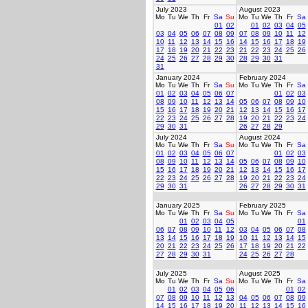
July 2023
August 2023
Mo
Tu
We
Th
Fr
Sa
Su
Mo
Tu
We
Th
Fr
Sa
01
02
01
02
03
04
05
03
04
05
06
07
08
09
07
08
09
10
11
12
10
11
12
13
14
15
16
14
15
16
17
18
19
17
18
19
20
21
22
23
21
22
23
24
25
26
24
25
26
27
28
29
30
28
29
30
31
31
January 2024
February 2024
Mo
Tu
We
Th
Fr
Sa
Su
Mo
Tu
We
Th
Fr
Sa
01
02
03
04
05
06
07
01
02
03
08
09
10
11
12
13
14
05
06
07
08
09
10
15
16
17
18
19
20
21
12
13
14
15
16
17
22
23
24
25
26
27
28
19
20
21
22
23
24
29
30
31
26
27
28
29
July 2024
August 2024
Mo
Tu
We
Th
Fr
Sa
Su
Mo
Tu
We
Th
Fr
Sa
01
02
03
04
05
06
07
01
02
03
08
09
10
11
12
13
14
05
06
07
08
09
10
15
16
17
18
19
20
21
12
13
14
15
16
17
22
23
24
25
26
27
28
19
20
21
22
23
24
29
30
31
26
27
28
29
30
31
January 2025
February 2025
Mo
Tu
We
Th
Fr
Sa
Su
Mo
Tu
We
Th
Fr
Sa
01
02
03
04
05
01
06
07
08
09
10
11
12
03
04
05
06
07
08
13
14
15
16
17
18
19
10
11
12
13
14
15
20
21
22
23
24
25
26
17
18
19
20
21
22
27
28
29
30
31
24
25
26
27
28
July 2025
August 2025
Mo
Tu
We
Th
Fr
Sa
Su
Mo
Tu
We
Th
Fr
Sa
01
02
03
04
05
06
01
02
07
08
09
10
11
12
13
04
05
06
07
08
09
14
15
16
17
18
19
20
11
12
13
14
15
16