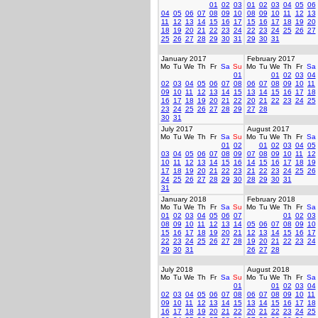
01
02
03
01
02
03
04
05
06
04
05
06
07
08
09
10
08
09
10
11
12
13
11
12
13
14
15
16
17
15
16
17
18
19
20
18
19
20
21
22
23
24
22
23
24
25
26
27
25
26
27
28
29
30
31
29
30
31
January 2017
February 2017
Mo
Tu
We
Th
Fr
Sa
Su
Mo
Tu
We
Th
Fr
Sa
01
01
02
03
04
02
03
04
05
06
07
08
06
07
08
09
10
11
09
10
11
12
13
14
15
13
14
15
16
17
18
16
17
18
19
20
21
22
20
21
22
23
24
25
23
24
25
26
27
28
29
27
28
30
31
July 2017
August 2017
Mo
Tu
We
Th
Fr
Sa
Su
Mo
Tu
We
Th
Fr
Sa
01
02
01
02
03
04
05
03
04
05
06
07
08
09
07
08
09
10
11
12
10
11
12
13
14
15
16
14
15
16
17
18
19
17
18
19
20
21
22
23
21
22
23
24
25
26
24
25
26
27
28
29
30
28
29
30
31
31
January 2018
February 2018
Mo
Tu
We
Th
Fr
Sa
Su
Mo
Tu
We
Th
Fr
Sa
01
02
03
04
05
06
07
01
02
03
08
09
10
11
12
13
14
05
06
07
08
09
10
15
16
17
18
19
20
21
12
13
14
15
16
17
22
23
24
25
26
27
28
19
20
21
22
23
24
29
30
31
26
27
28
July 2018
August 2018
Mo
Tu
We
Th
Fr
Sa
Su
Mo
Tu
We
Th
Fr
Sa
01
01
02
03
04
02
03
04
05
06
07
08
06
07
08
09
10
11
09
10
11
12
13
14
15
13
14
15
16
17
18
16
17
18
19
20
21
22
20
21
22
23
24
25