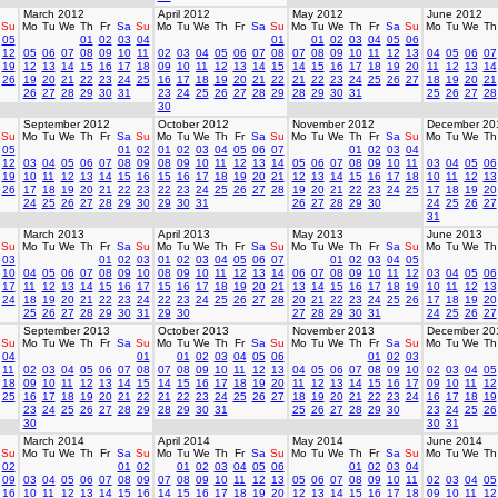
March 2012
April 2012
May 2012
June 2012
Su
Mo
Tu
We
Th
Fr
Sa
Su
Mo
Tu
We
Th
Fr
Sa
Su
Mo
Tu
We
Th
Fr
Sa
Su
Mo
Tu
We
Th
05
01
02
03
04
01
01
02
03
04
05
06
12
05
06
07
08
09
10
11
02
03
04
05
06
07
08
07
08
09
10
11
12
13
04
05
06
07
19
12
13
14
15
16
17
18
09
10
11
12
13
14
15
14
15
16
17
18
19
20
11
12
13
14
26
19
20
21
22
23
24
25
16
17
18
19
20
21
22
21
22
23
24
25
26
27
18
19
20
21
26
27
28
29
30
31
23
24
25
26
27
28
29
28
29
30
31
25
26
27
28
30
September 2012
October 2012
November 2012
December 20
Su
Mo
Tu
We
Th
Fr
Sa
Su
Mo
Tu
We
Th
Fr
Sa
Su
Mo
Tu
We
Th
Fr
Sa
Su
Mo
Tu
We
Th
05
01
02
01
02
03
04
05
06
07
01
02
03
04
12
03
04
05
06
07
08
09
08
09
10
11
12
13
14
05
06
07
08
09
10
11
03
04
05
06
19
10
11
12
13
14
15
16
15
16
17
18
19
20
21
12
13
14
15
16
17
18
10
11
12
13
26
17
18
19
20
21
22
23
22
23
24
25
26
27
28
19
20
21
22
23
24
25
17
18
19
20
24
25
26
27
28
29
30
29
30
31
26
27
28
29
30
24
25
26
27
31
March 2013
April 2013
May 2013
June 2013
Su
Mo
Tu
We
Th
Fr
Sa
Su
Mo
Tu
We
Th
Fr
Sa
Su
Mo
Tu
We
Th
Fr
Sa
Su
Mo
Tu
We
Th
03
01
02
03
01
02
03
04
05
06
07
01
02
03
04
05
10
04
05
06
07
08
09
10
08
09
10
11
12
13
14
06
07
08
09
10
11
12
03
04
05
06
17
11
12
13
14
15
16
17
15
16
17
18
19
20
21
13
14
15
16
17
18
19
10
11
12
13
24
18
19
20
21
22
23
24
22
23
24
25
26
27
28
20
21
22
23
24
25
26
17
18
19
20
25
26
27
28
29
30
31
29
30
27
28
29
30
31
24
25
26
27
September 2013
October 2013
November 2013
December 20
Su
Mo
Tu
We
Th
Fr
Sa
Su
Mo
Tu
We
Th
Fr
Sa
Su
Mo
Tu
We
Th
Fr
Sa
Su
Mo
Tu
We
Th
04
01
01
02
03
04
05
06
01
02
03
11
02
03
04
05
06
07
08
07
08
09
10
11
12
13
04
05
06
07
08
09
10
02
03
04
05
18
09
10
11
12
13
14
15
14
15
16
17
18
19
20
11
12
13
14
15
16
17
09
10
11
12
25
16
17
18
19
20
21
22
21
22
23
24
25
26
27
18
19
20
21
22
23
24
16
17
18
19
23
24
25
26
27
28
29
28
29
30
31
25
26
27
28
29
30
23
24
25
26
30
30
31
March 2014
April 2014
May 2014
June 2014
Su
Mo
Tu
We
Th
Fr
Sa
Su
Mo
Tu
We
Th
Fr
Sa
Su
Mo
Tu
We
Th
Fr
Sa
Su
Mo
Tu
We
Th
02
01
02
01
02
03
04
05
06
01
02
03
04
09
03
04
05
06
07
08
09
07
08
09
10
11
12
13
05
06
07
08
09
10
11
02
03
04
05
16
10
11
12
13
14
15
16
14
15
16
17
18
19
20
12
13
14
15
16
17
18
09
10
11
12