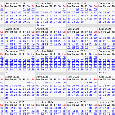
September 2023
October 2023
November 2023
December 20
Su
Mo
Tu
We
Th
Fr
Sa
Su
Mo
Tu
We
Th
Fr
Sa
Su
Mo
Tu
We
Th
Fr
Sa
Su
Mo
Tu
We
Th
06
01
02
03
01
01
02
03
04
05
13
04
05
06
07
08
09
10
02
03
04
05
06
07
08
06
07
08
09
10
11
12
04
05
06
07
20
11
12
13
14
15
16
17
09
10
11
12
13
14
15
13
14
15
16
17
18
19
11
12
13
14
27
18
19
20
21
22
23
24
16
17
18
19
20
21
22
20
21
22
23
24
25
26
18
19
20
21
25
26
27
28
29
30
23
24
25
26
27
28
29
27
28
29
30
25
26
27
28
30
31
March 2024
April 2024
May 2024
June 2024
Su
Mo
Tu
We
Th
Fr
Sa
Su
Mo
Tu
We
Th
Fr
Sa
Su
Mo
Tu
We
Th
Fr
Sa
Su
Mo
Tu
We
Th
04
01
02
03
01
02
03
04
05
06
07
01
02
03
04
05
11
04
05
06
07
08
09
10
08
09
10
11
12
13
14
06
07
08
09
10
11
12
03
04
05
06
18
11
12
13
14
15
16
17
15
16
17
18
19
20
21
13
14
15
16
17
18
19
10
11
12
13
25
18
19
20
21
22
23
24
22
23
24
25
26
27
28
20
21
22
23
24
25
26
17
18
19
20
25
26
27
28
29
30
31
29
30
27
28
29
30
31
24
25
26
27
September 2024
October 2024
November 2024
December 20
Su
Mo
Tu
We
Th
Fr
Sa
Su
Mo
Tu
We
Th
Fr
Sa
Su
Mo
Tu
We
Th
Fr
Sa
Su
Mo
Tu
We
Th
04
01
01
02
03
04
05
06
01
02
03
11
02
03
04
05
06
07
08
07
08
09
10
11
12
13
04
05
06
07
08
09
10
02
03
04
05
18
09
10
11
12
13
14
15
14
15
16
17
18
19
20
11
12
13
14
15
16
17
09
10
11
12
25
16
17
18
19
20
21
22
21
22
23
24
25
26
27
18
19
20
21
22
23
24
16
17
18
19
23
24
25
26
27
28
29
28
29
30
31
25
26
27
28
29
30
23
24
25
26
30
30
31
March 2025
April 2025
May 2025
June 2025
Su
Mo
Tu
We
Th
Fr
Sa
Su
Mo
Tu
We
Th
Fr
Sa
Su
Mo
Tu
We
Th
Fr
Sa
Su
Mo
Tu
We
Th
02
01
02
01
02
03
04
05
06
01
02
03
04
09
03
04
05
06
07
08
09
07
08
09
10
11
12
13
05
06
07
08
09
10
11
02
03
04
05
16
10
11
12
13
14
15
16
14
15
16
17
18
19
20
12
13
14
15
16
17
18
09
10
11
12
23
17
18
19
20
21
22
23
21
22
23
24
25
26
27
19
20
21
22
23
24
25
16
17
18
19
24
25
26
27
28
29
30
28
29
30
26
27
28
29
30
31
23
24
25
26
31
30
September 2025
October 2025
November 2025
December 20
Su
Mo
Tu
We
Th
Fr
Sa
Su
Mo
Tu
We
Th
Fr
Sa
Su
Mo
Tu
We
Th
Fr
Sa
Su
Mo
Tu
We
Th
03
01
02
03
04
05
06
07
01
02
03
04
05
01
02
01
02
03
04
10
08
09
10
11
12
13
14
06
07
08
09
10
11
12
03
04
05
06
07
08
09
08
09
10
11
17
15
16
17
18
19
20
21
13
14
15
16
17
18
19
10
11
12
13
14
15
16
15
16
17
18