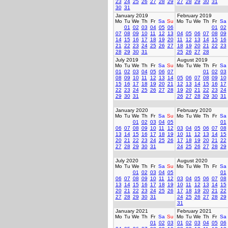
23
24
25
26
27
28
29
27
28
29
30
31
30
31
January 2019
February 2019
Mo
Tu
We
Th
Fr
Sa
Su
Mo
Tu
We
Th
Fr
Sa
01
02
03
04
05
06
01
02
07
08
09
10
11
12
13
04
05
06
07
08
09
14
15
16
17
18
19
20
11
12
13
14
15
16
21
22
23
24
25
26
27
18
19
20
21
22
23
28
29
30
31
25
26
27
28
July 2019
August 2019
Mo
Tu
We
Th
Fr
Sa
Su
Mo
Tu
We
Th
Fr
Sa
01
02
03
04
05
06
07
01
02
03
08
09
10
11
12
13
14
05
06
07
08
09
10
15
16
17
18
19
20
21
12
13
14
15
16
17
22
23
24
25
26
27
28
19
20
21
22
23
24
29
30
31
26
27
28
29
30
31
January 2020
February 2020
Mo
Tu
We
Th
Fr
Sa
Su
Mo
Tu
We
Th
Fr
Sa
01
02
03
04
05
01
06
07
08
09
10
11
12
03
04
05
06
07
08
13
14
15
16
17
18
19
10
11
12
13
14
15
20
21
22
23
24
25
26
17
18
19
20
21
22
27
28
29
30
31
24
25
26
27
28
29
July 2020
August 2020
Mo
Tu
We
Th
Fr
Sa
Su
Mo
Tu
We
Th
Fr
Sa
01
02
03
04
05
01
06
07
08
09
10
11
12
03
04
05
06
07
08
13
14
15
16
17
18
19
10
11
12
13
14
15
20
21
22
23
24
25
26
17
18
19
20
21
22
27
28
29
30
31
24
25
26
27
28
29
31
January 2021
February 2021
Mo
Tu
We
Th
Fr
Sa
Su
Mo
Tu
We
Th
Fr
Sa
01
02
03
01
02
03
04
05
06