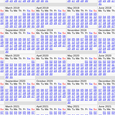
24
25
26
27
28
29
30
29
30
31
26
27
28
29
30
24
25
26
27
31
March 2019
April 2019
May 2019
June 2019
Su
Mo
Tu
We
Th
Fr
Sa
Su
Mo
Tu
We
Th
Fr
Sa
Su
Mo
Tu
We
Th
Fr
Sa
Su
Mo
Tu
We
Th
03
01
02
03
01
02
03
04
05
06
07
01
02
03
04
05
10
04
05
06
07
08
09
10
08
09
10
11
12
13
14
06
07
08
09
10
11
12
03
04
05
06
17
11
12
13
14
15
16
17
15
16
17
18
19
20
21
13
14
15
16
17
18
19
10
11
12
13
24
18
19
20
21
22
23
24
22
23
24
25
26
27
28
20
21
22
23
24
25
26
17
18
19
20
25
26
27
28
29
30
31
29
30
27
28
29
30
31
24
25
26
27
September 2019
October 2019
November 2019
December 20
Su
Mo
Tu
We
Th
Fr
Sa
Su
Mo
Tu
We
Th
Fr
Sa
Su
Mo
Tu
We
Th
Fr
Sa
Su
Mo
Tu
We
Th
04
01
01
02
03
04
05
06
01
02
03
11
02
03
04
05
06
07
08
07
08
09
10
11
12
13
04
05
06
07
08
09
10
02
03
04
05
18
09
10
11
12
13
14
15
14
15
16
17
18
19
20
11
12
13
14
15
16
17
09
10
11
12
25
16
17
18
19
20
21
22
21
22
23
24
25
26
27
18
19
20
21
22
23
24
16
17
18
19
23
24
25
26
27
28
29
28
29
30
31
25
26
27
28
29
30
23
24
25
26
30
30
31
March 2020
April 2020
May 2020
June 2020
Su
Mo
Tu
We
Th
Fr
Sa
Su
Mo
Tu
We
Th
Fr
Sa
Su
Mo
Tu
We
Th
Fr
Sa
Su
Mo
Tu
We
Th
02
01
01
02
03
04
05
01
02
03
01
02
03
04
09
02
03
04
05
06
07
08
06
07
08
09
10
11
12
04
05
06
07
08
09
10
08
09
10
11
16
09
10
11
12
13
14
15
13
14
15
16
17
18
19
11
12
13
14
15
16
17
15
16
17
18
23
16
17
18
19
20
21
22
20
21
22
23
24
25
26
18
19
20
21
22
23
24
22
23
24
25
23
24
25
26
27
28
29
27
28
29
30
25
26
27
28
29
30
31
29
30
30
31
September 2020
October 2020
November 2020
December 20
Su
Mo
Tu
We
Th
Fr
Sa
Su
Mo
Tu
We
Th
Fr
Sa
Su
Mo
Tu
We
Th
Fr
Sa
Su
Mo
Tu
We
Th
02
01
02
03
04
05
06
01
02
03
04
01
01
02
03
09
07
08
09
10
11
12
13
05
06
07
08
09
10
11
02
03
04
05
06
07
08
07
08
09
10
16
14
15
16
17
18
19
20
12
13
14
15
16
17
18
09
10
11
12
13
14
15
14
15
16
17
23
21
22
23
24
25
26
27
19
20
21
22
23
24
25
16
17
18
19
20
21
22
21
22
23
24
30
28
29
30
26
27
28
29
30
31
23
24
25
26
27
28
29
28
29
30
31
30
March 2021
April 2021
May 2021
June 2021
Su
Mo
Tu
We
Th
Fr
Sa
Su
Mo
Tu
We
Th
Fr
Sa
Su
Mo
Tu
We
Th
Fr
Sa
Su
Mo
Tu
We
Th
07
01
02
03
04
05
06
07
01
02
03
04
01
02
01
02
03