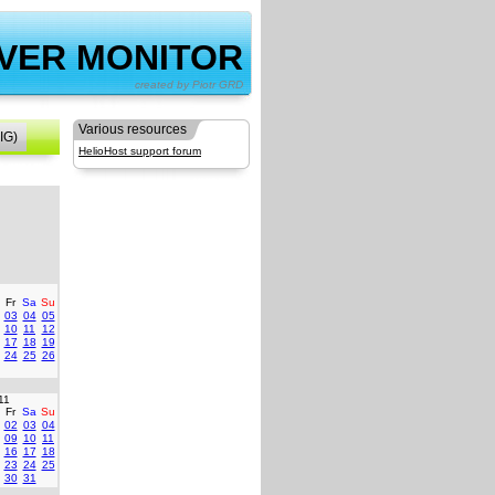
VER MONITOR
by Piotr GRD
Various resources
IG)
HelioHost support forum
Fr
Sa
Su
03
04
05
10
11
12
17
18
19
24
25
26
11
Fr
Sa
Su
02
03
04
09
10
11
16
17
18
23
24
25
30
31