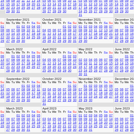
14
08
09
10
11
12
13
14
05
06
07
08
09
10
11
03
04
05
06
07
08
09
07
08
09
10
21
15
16
17
18
19
20
21
12
13
14
15
16
17
18
10
11
12
13
14
15
16
14
15
16
17
28
22
23
24
25
26
27
28
19
20
21
22
23
24
25
17
18
19
20
21
22
23
21
22
23
24
29
30
31
26
27
28
29
30
24
25
26
27
28
29
30
28
29
30
31
September 2021
October 2021
November 2021
December 20
Su
Mo
Tu
We
Th
Fr
Sa
Su
Mo
Tu
We
Th
Fr
Sa
Su
Mo
Tu
We
Th
Fr
Sa
Su
Mo
Tu
We
Th
01
01
02
03
04
05
01
02
03
01
02
03
04
05
06
07
01
02
08
06
07
08
09
10
11
12
04
05
06
07
08
09
10
08
09
10
11
12
13
14
06
07
08
09
15
13
14
15
16
17
18
19
11
12
13
14
15
16
17
15
16
17
18
19
20
21
13
14
15
16
22
20
21
22
23
24
25
26
18
19
20
21
22
23
24
22
23
24
25
26
27
28
20
21
22
23
29
27
28
29
30
25
26
27
28
29
30
31
29
30
27
28
29
30
March 2022
April 2022
May 2022
June 2022
Su
Mo
Tu
We
Th
Fr
Sa
Su
Mo
Tu
We
Th
Fr
Sa
Su
Mo
Tu
We
Th
Fr
Sa
Su
Mo
Tu
We
Th
06
01
02
03
04
05
06
01
02
03
01
01
02
13
07
08
09
10
11
12
13
04
05
06
07
08
09
10
02
03
04
05
06
07
08
06
07
08
09
20
14
15
16
17
18
19
20
11
12
13
14
15
16
17
09
10
11
12
13
14
15
13
14
15
16
27
21
22
23
24
25
26
27
18
19
20
21
22
23
24
16
17
18
19
20
21
22
20
21
22
23
28
29
30
31
25
26
27
28
29
30
23
24
25
26
27
28
29
27
28
29
30
30
31
September 2022
October 2022
November 2022
December 20
Su
Mo
Tu
We
Th
Fr
Sa
Su
Mo
Tu
We
Th
Fr
Sa
Su
Mo
Tu
We
Th
Fr
Sa
Su
Mo
Tu
We
Th
07
01
02
03
04
01
02
01
02
03
04
05
06
01
14
05
06
07
08
09
10
11
03
04
05
06
07
08
09
07
08
09
10
11
12
13
05
06
07
08
21
12
13
14
15
16
17
18
10
11
12
13
14
15
16
14
15
16
17
18
19
20
12
13
14
15
28
19
20
21
22
23
24
25
17
18
19
20
21
22
23
21
22
23
24
25
26
27
19
20
21
22
26
27
28
29
30
24
25
26
27
28
29
30
28
29
30
26
27
28
29
31
March 2023
April 2023
May 2023
June 2023
Su
Mo
Tu
We
Th
Fr
Sa
Su
Mo
Tu
We
Th
Fr
Sa
Su
Mo
Tu
We
Th
Fr
Sa
Su
Mo
Tu
We
Th
05
01
02
03
04
05
01
02
01
02
03
04
05
06
07
01
12
06
07
08
09
10
11
12
03
04
05
06
07
08
09
08
09
10
11
12
13
14
05
06
07
08
19
13
14
15
16
17
18
19
10
11
12
13
14
15
16
15
16
17
18
19
20
21
12
13
14
15
26
20
21
22
23
24
25
26
17
18
19
20
21
22
23
22
23
24
25
26
27
28
19
20
21
22
27
28
29
30
31
24
25
26
27
28
29
30
29
30
31
26
27
28
29