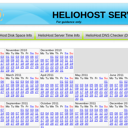
HELIOHOST SER
For guidance only.
created 
Host Disk Space Info
HelioHost Server Time Info
HelioHost DNS Checker (D
November 2010
December 2010
Su
Mo
Tu
We
Th
Fr
Sa
Su
Mo
Tu
We
Th
Fr
Sa
Su
03
01
02
03
04
05
06
07
01
02
03
04
05
10
08
09
10
11
12
13
14
06
07
08
09
10
11
12
17
15
16
17
18
19
20
21
13
14
15
16
17
18
19
24
22
23
24
25
26
27
28
20
21
22
23
24
25
26
31
29
30
27
28
29
30
31
March 2011
April 2011
May 2011
June 2011
Su
Mo
Tu
We
Th
Fr
Sa
Su
Mo
Tu
We
Th
Fr
Sa
Su
Mo
Tu
We
Th
Fr
Sa
Su
Mo
Tu
We
Th
06
01
02
03
04
05
06
01
02
03
01
01
02
13
07
08
09
10
11
12
13
04
05
06
07
08
09
10
02
03
04
05
06
07
08
06
07
08
09
20
14
15
16
17
18
19
20
11
12
13
14
15
16
17
09
10
11
12
13
14
15
13
14
15
16
27
21
22
23
24
25
26
27
18
19
20
21
22
23
24
16
17
18
19
20
21
22
20
21
22
23
28
29
30
31
25
26
27
28
29
30
23
24
25
26
27
28
29
27
28
29
30
30
31
September 2011
October 2011
November 2011
December 20
Su
Mo
Tu
We
Th
Fr
Sa
Su
Mo
Tu
We
Th
Fr
Sa
Su
Mo
Tu
We
Th
Fr
Sa
Su
Mo
Tu
We
Th
07
01
02
03
04
01
02
01
02
03
04
05
06
01
14
05
06
07
08
09
10
11
03
04
05
06
07
08
09
07
08
09
10
11
12
13
05
06
07
08
21
12
13
14
15
16
17
18
10
11
12
13
14
15
16
14
15
16
17
18
19
20
12
13
14
15
28
19
20
21
22
23
24
25
17
18
19
20
21
22
23
21
22
23
24
25
26
27
19
20
21
22
26
27
28
29
30
24
25
26
27
28
29
30
28
29
30
26
27
28
29
31