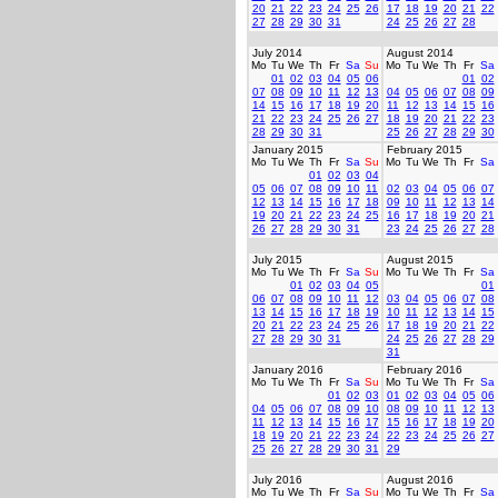
20
21
22
23
24
25
26
17
18
19
20
21
22
27
28
29
30
31
24
25
26
27
28
July 2014
August 2014
Mo
Tu
We
Th
Fr
Sa
Su
Mo
Tu
We
Th
Fr
Sa
01
02
03
04
05
06
01
02
07
08
09
10
11
12
13
04
05
06
07
08
09
14
15
16
17
18
19
20
11
12
13
14
15
16
21
22
23
24
25
26
27
18
19
20
21
22
23
28
29
30
31
25
26
27
28
29
30
January 2015
February 2015
Mo
Tu
We
Th
Fr
Sa
Su
Mo
Tu
We
Th
Fr
Sa
01
02
03
04
05
06
07
08
09
10
11
02
03
04
05
06
07
12
13
14
15
16
17
18
09
10
11
12
13
14
19
20
21
22
23
24
25
16
17
18
19
20
21
26
27
28
29
30
31
23
24
25
26
27
28
July 2015
August 2015
Mo
Tu
We
Th
Fr
Sa
Su
Mo
Tu
We
Th
Fr
Sa
01
02
03
04
05
01
06
07
08
09
10
11
12
03
04
05
06
07
08
13
14
15
16
17
18
19
10
11
12
13
14
15
20
21
22
23
24
25
26
17
18
19
20
21
22
27
28
29
30
31
24
25
26
27
28
29
31
January 2016
February 2016
Mo
Tu
We
Th
Fr
Sa
Su
Mo
Tu
We
Th
Fr
Sa
01
02
03
01
02
03
04
05
06
04
05
06
07
08
09
10
08
09
10
11
12
13
11
12
13
14
15
16
17
15
16
17
18
19
20
18
19
20
21
22
23
24
22
23
24
25
26
27
25
26
27
28
29
30
31
29
July 2016
August 2016
Mo
Tu
We
Th
Fr
Sa
Su
Mo
Tu
We
Th
Fr
Sa