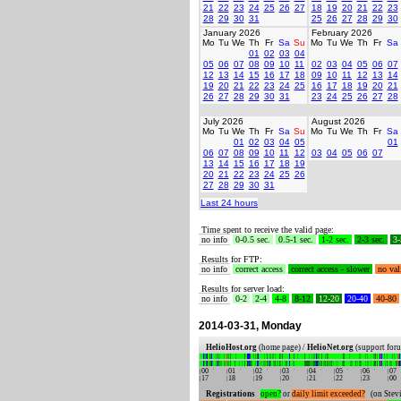
21
22
23
24
25
26
27
18
19
20
21
22
23
28
29
30
31
25
26
27
28
29
30
January 2026
February 2026
Mo
Tu
We
Th
Fr
Sa
Su
Mo
Tu
We
Th
Fr
Sa
01
02
03
04
05
06
07
08
09
10
11
02
03
04
05
06
07
12
13
14
15
16
17
18
09
10
11
12
13
14
19
20
21
22
23
24
25
16
17
18
19
20
21
26
27
28
29
30
31
23
24
25
26
27
28
July 2026
August 2026
Mo
Tu
We
Th
Fr
Sa
Su
Mo
Tu
We
Th
Fr
Sa
01
02
03
04
05
01
06
07
08
09
10
11
12
03
04
05
06
07
13
14
15
16
17
18
19
20
21
22
23
24
25
26
27
28
29
30
31
Last 24 hours
Time spent to receive the valid page:
no info
0-0.5 sec.
0.5-1 sec.
1-2 sec.
2-3 sec.
3-
Results for FTP:
no info
correct access
correct access - slower
no val
Results for server load:
no info
0-2
2-4
4-8
8-12
12-20
20-40
40-80
2014-03-31, Monday
HelioHost.org
(home page) /
HelioNet.org
(support for
00
01
02
03
04
05
06
07
17
18
19
20
21
22
23
00
Registrations
open?
or
daily limit exceeded?
(on Stevi