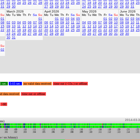
24
22
23
24
25
26
27
28
20
21
22
23
24
25
26
17
18
19
20
21
22
23
22
23
24
25
31
29
30
27
28
29
30
31
24
25
26
27
28
29
30
29
30
31
March 2026
April 2026
May 2026
June 2026
Su
Mo
Tu
We
Th
Fr
Sa
Su
Mo
Tu
We
Th
Fr
Sa
Su
Mo
Tu
We
Th
Fr
Sa
Su
Mo
Tu
We
Th
01
01
01
02
03
04
05
01
02
03
01
02
03
04
08
02
03
04
05
06
07
08
06
07
08
09
10
11
12
04
05
06
07
08
09
10
08
09
10
11
15
09
10
11
12
13
14
15
13
14
15
16
17
18
19
11
12
13
14
15
16
17
15
16
17
18
22
16
17
18
19
20
21
22
20
21
22
23
24
25
26
18
19
20
21
22
23
24
22
23
24
25
23
24
25
26
27
28
29
27
28
29
30
25
26
27
28
29
30
31
29
30
30
31
Su
02
5 sec.
5-15 sec.
no valid data received
time out (>15s.) or offline
id data received
time out or offline
>80
2014-03-
ums)
08
09
10
11
12
13
14
15
16
17
18
19
20
21
22
01
02
03
04
05
06
07
08
09
10
11
12
13
14
15
e / on Johnny)