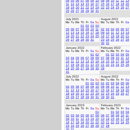
04
05
06
07
08
09
10
08
09
10
11
12
13
11
12
13
14
15
16
17
15
16
17
18
19
20
18
19
20
21
22
23
24
22
23
24
25
26
27
25
26
27
28
29
30
31
July 2021
August 2021
Mo
Tu
We
Th
Fr
Sa
Su
Mo
Tu
We
Th
Fr
Sa
01
02
03
04
05
06
07
08
09
10
11
02
03
04
05
06
07
12
13
14
15
16
17
18
09
10
11
12
13
14
19
20
21
22
23
24
25
16
17
18
19
20
21
26
27
28
29
30
31
23
24
25
26
27
28
30
31
January 2022
February 2022
Mo
Tu
We
Th
Fr
Sa
Su
Mo
Tu
We
Th
Fr
Sa
01
02
01
02
03
04
05
03
04
05
06
07
08
09
07
08
09
10
11
12
10
11
12
13
14
15
16
14
15
16
17
18
19
17
18
19
20
21
22
23
21
22
23
24
25
26
24
25
26
27
28
29
30
28
31
July 2022
August 2022
Mo
Tu
We
Th
Fr
Sa
Su
Mo
Tu
We
Th
Fr
Sa
01
02
03
01
02
03
04
05
06
04
05
06
07
08
09
10
08
09
10
11
12
13
11
12
13
14
15
16
17
15
16
17
18
19
20
18
19
20
21
22
23
24
22
23
24
25
26
27
25
26
27
28
29
30
31
29
30
31
January 2023
February 2023
Mo
Tu
We
Th
Fr
Sa
Su
Mo
Tu
We
Th
Fr
Sa
01
01
02
03
04
02
03
04
05
06
07
08
06
07
08
09
10
11
09
10
11
12
13
14
15
13
14
15
16
17
18
16
17
18
19
20
21
22
20
21
22
23
24
25
23
24
25
26
27
28
29
27
28
30
31