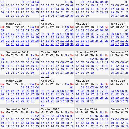
07
01
02
03
04
01
02
01
02
03
04
05
06
01
14
05
06
07
08
09
10
11
03
04
05
06
07
08
09
07
08
09
10
11
12
13
05
06
07
08
21
12
13
14
15
16
17
18
10
11
12
13
14
15
16
14
15
16
17
18
19
20
12
13
14
15
28
19
20
21
22
23
24
25
17
18
19
20
21
22
23
21
22
23
24
25
26
27
19
20
21
22
26
27
28
29
30
24
25
26
27
28
29
30
28
29
30
26
27
28
29
31
March 2017
April 2017
May 2017
June 2017
Su
Mo
Tu
We
Th
Fr
Sa
Su
Mo
Tu
We
Th
Fr
Sa
Su
Mo
Tu
We
Th
Fr
Sa
Su
Mo
Tu
We
Th
05
01
02
03
04
05
01
02
01
02
03
04
05
06
07
01
12
06
07
08
09
10
11
12
03
04
05
06
07
08
09
08
09
10
11
12
13
14
05
06
07
08
19
13
14
15
16
17
18
19
10
11
12
13
14
15
16
15
16
17
18
19
20
21
12
13
14
15
26
20
21
22
23
24
25
26
17
18
19
20
21
22
23
22
23
24
25
26
27
28
19
20
21
22
27
28
29
30
31
24
25
26
27
28
29
30
29
30
31
26
27
28
29
September 2017
October 2017
November 2017
December 20
Su
Mo
Tu
We
Th
Fr
Sa
Su
Mo
Tu
We
Th
Fr
Sa
Su
Mo
Tu
We
Th
Fr
Sa
Su
Mo
Tu
We
Th
06
01
02
03
01
01
02
03
04
05
13
04
05
06
07
08
09
10
02
03
04
05
06
07
08
06
07
08
09
10
11
12
04
05
06
07
20
11
12
13
14
15
16
17
09
10
11
12
13
14
15
13
14
15
16
17
18
19
11
12
13
14
27
18
19
20
21
22
23
24
16
17
18
19
20
21
22
20
21
22
23
24
25
26
18
19
20
21
25
26
27
28
29
30
23
24
25
26
27
28
29
27
28
29
30
25
26
27
28
30
31
March 2018
April 2018
May 2018
June 2018
Su
Mo
Tu
We
Th
Fr
Sa
Su
Mo
Tu
We
Th
Fr
Sa
Su
Mo
Tu
We
Th
Fr
Sa
Su
Mo
Tu
We
Th
04
01
02
03
04
01
01
02
03
04
05
06
11
05
06
07
08
09
10
11
02
03
04
05
06
07
08
07
08
09
10
11
12
13
04
05
06
07
18
12
13
14
15
16
17
18
09
10
11
12
13
14
15
14
15
16
17
18
19
20
11
12
13
14
25
19
20
21
22
23
24
25
16
17
18
19
20
21
22
21
22
23
24
25
26
27
18
19
20
21
26
27
28
29
30
31
23
24
25
26
27
28
29
28
29
30
31
25
26
27
28
30
September 2018
October 2018
November 2018
December 20
Su
Mo
Tu
We
Th
Fr
Sa
Su
Mo
Tu
We
Th
Fr
Sa
Su
Mo
Tu
We
Th
Fr
Sa
Su
Mo
Tu
We
Th
05
01
02
01
02
03
04
05
06
07
01
02
03
04
12
03
04
05
06
07
08
09
08
09
10
11
12
13
14
05
06
07
08
09
10
11
03
04
05
06
19
10
11
12
13
14
15
16
15
16
17
18
19
20
21
12
13
14
15
16
17
18
10
11
12
13
26
17
18
19
20
21
22
23
22
23
24
25
26
27
28
19
20
21
22
23
24
25
17
18
19
20