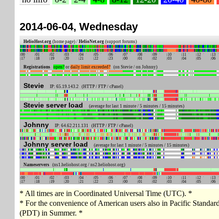
2014-06-04, Wednesday
HelioHost.org
(home page) /
HelioNet.org
(support forums)
00
01
02
03
04
05
06
07
08
09
10
11
12
13
17
18
19
20
21
22
23
00
01
02
03
04
05
06
Registrations
open?
or
daily limit exceeded?
(on Stevie / on Johnny)
Stevie
IP: 65.19.143.2 (HTTP / FTP / cPanel)
Stevie server load
(average for last 1 minute / 5 minutes / 15 minutes)
Johnny
IP: 64.62.211.131 (HTTP / FTP / cPanel)
Johnny server load
(average for last 1 minute / 5 minutes / 15 minutes)
Nameservers
(ns1.heliohost.org / ns2.heliohost.org)
00
01
02
03
04
05
06
07
08
09
10
11
12
13
17
18
19
20
21
22
23
00
01
02
03
04
05
06
* All times are in Coordinated Universal Time (UTC). *
* For the convenience of American users also in Pacific Standa
(PDT) in Summer. *