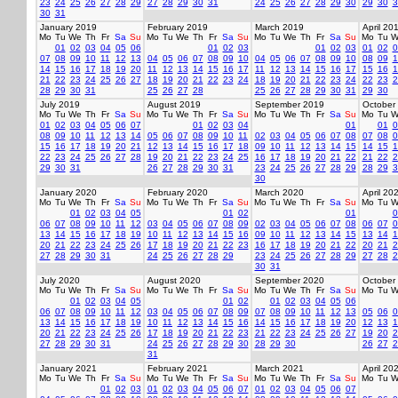
23
24
25
26
27
28
29
27
28
29
30
31
24
25
26
27
28
29
30
29
30
3
30
31
January 2019
February 2019
March 2019
April 20
Mo
Tu
We
Th
Fr
Sa
Su
Mo
Tu
We
Th
Fr
Sa
Su
Mo
Tu
We
Th
Fr
Sa
Su
Mo
Tu
W
01
02
03
04
05
06
01
02
03
01
02
03
01
02
0
07
08
09
10
11
12
13
04
05
06
07
08
09
10
04
05
06
07
08
09
10
08
09
1
14
15
16
17
18
19
20
11
12
13
14
15
16
17
11
12
13
14
15
16
17
15
16
1
21
22
23
24
25
26
27
18
19
20
21
22
23
24
18
19
20
21
22
23
24
22
23
2
28
29
30
31
25
26
27
28
25
26
27
28
29
30
31
29
30
July 2019
August 2019
September 2019
October
Mo
Tu
We
Th
Fr
Sa
Su
Mo
Tu
We
Th
Fr
Sa
Su
Mo
Tu
We
Th
Fr
Sa
Su
Mo
Tu
W
01
02
03
04
05
06
07
01
02
03
04
01
01
0
08
09
10
11
12
13
14
05
06
07
08
09
10
11
02
03
04
05
06
07
08
07
08
0
15
16
17
18
19
20
21
12
13
14
15
16
17
18
09
10
11
12
13
14
15
14
15
1
22
23
24
25
26
27
28
19
20
21
22
23
24
25
16
17
18
19
20
21
22
21
22
2
29
30
31
26
27
28
29
30
31
23
24
25
26
27
28
29
28
29
3
30
January 2020
February 2020
March 2020
April 20
Mo
Tu
We
Th
Fr
Sa
Su
Mo
Tu
We
Th
Fr
Sa
Su
Mo
Tu
We
Th
Fr
Sa
Su
Mo
Tu
W
01
02
03
04
05
01
02
01
0
06
07
08
09
10
11
12
03
04
05
06
07
08
09
02
03
04
05
06
07
08
06
07
0
13
14
15
16
17
18
19
10
11
12
13
14
15
16
09
10
11
12
13
14
15
13
14
1
20
21
22
23
24
25
26
17
18
19
20
21
22
23
16
17
18
19
20
21
22
20
21
2
27
28
29
30
31
24
25
26
27
28
29
23
24
25
26
27
28
29
27
28
2
30
31
July 2020
August 2020
September 2020
October
Mo
Tu
We
Th
Fr
Sa
Su
Mo
Tu
We
Th
Fr
Sa
Su
Mo
Tu
We
Th
Fr
Sa
Su
Mo
Tu
W
01
02
03
04
05
01
02
01
02
03
04
05
06
06
07
08
09
10
11
12
03
04
05
06
07
08
09
07
08
09
10
11
12
13
05
06
0
13
14
15
16
17
18
19
10
11
12
13
14
15
16
14
15
16
17
18
19
20
12
13
1
20
21
22
23
24
25
26
17
18
19
20
21
22
23
21
22
23
24
25
26
27
19
20
2
27
28
29
30
31
24
25
26
27
28
29
30
28
29
30
26
27
2
31
January 2021
February 2021
March 2021
April 20
Mo
Tu
We
Th
Fr
Sa
Su
Mo
Tu
We
Th
Fr
Sa
Su
Mo
Tu
We
Th
Fr
Sa
Su
Mo
Tu
W
01
02
03
01
02
03
04
05
06
07
01
02
03
04
05
06
07