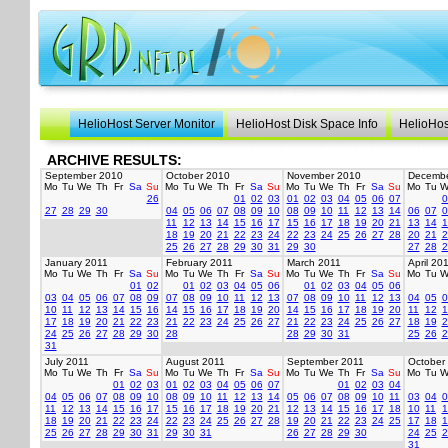
HelioHost Server Monitor
HelioHost Disk Space Info
HelioHos
ARCHIVE RESULTS:
September 2010
October 2010
November 2010
Decembe
Mo
Tu
We
Th
Fr
Sa
Su
Mo
Tu
We
Th
Fr
Sa
Su
Mo
Tu
We
Th
Fr
Sa
Su
Mo
Tu
W
26
01
02
03
01
02
03
04
05
06
07
0
27
28
29
30
04
05
06
07
08
09
10
08
09
10
11
12
13
14
06
07
0
11
12
13
14
15
16
17
15
16
17
18
19
20
21
13
14
1
18
19
20
21
22
23
24
22
23
24
25
26
27
28
20
21
2
25
26
27
28
29
30
31
29
30
27
28
2
January 2011
February 2011
March 2011
April 20
Mo
Tu
We
Th
Fr
Sa
Su
Mo
Tu
We
Th
Fr
Sa
Su
Mo
Tu
We
Th
Fr
Sa
Su
Mo
Tu
W
01
02
01
02
03
04
05
06
01
02
03
04
05
06
03
04
05
06
07
08
09
07
08
09
10
11
12
13
07
08
09
10
11
12
13
04
05
0
10
11
12
13
14
15
16
14
15
16
17
18
19
20
14
15
16
17
18
19
20
11
12
1
17
18
19
20
21
22
23
21
22
23
24
25
26
27
21
22
23
24
25
26
27
18
19
2
24
25
26
27
28
29
30
28
28
29
30
31
25
26
2
31
July 2011
August 2011
September 2011
October
Mo
Tu
We
Th
Fr
Sa
Su
Mo
Tu
We
Th
Fr
Sa
Su
Mo
Tu
We
Th
Fr
Sa
Su
Mo
Tu
W
01
02
03
01
02
03
04
05
06
07
01
02
03
04
04
05
06
07
08
09
10
08
09
10
11
12
13
14
05
06
07
08
09
10
11
03
04
0
11
12
13
14
15
16
17
15
16
17
18
19
20
21
12
13
14
15
16
17
18
10
11
1
18
19
20
21
22
23
24
22
23
24
25
26
27
28
19
20
21
22
23
24
25
17
18
1
25
26
27
28
29
30
31
29
30
31
26
27
28
29
30
24
25
2
31