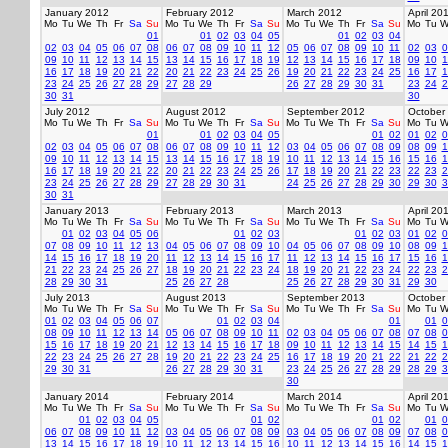
January 2012
February 2012
March 2012
April 20
Mo
Tu
We
Th
Fr
Sa
Su
Mo
Tu
We
Th
Fr
Sa
Su
Mo
Tu
We
Th
Fr
Sa
Su
Mo
Tu
W
01
01
02
03
04
05
01
02
03
04
02
03
04
05
06
07
08
06
07
08
09
10
11
12
05
06
07
08
09
10
11
02
03
0
09
10
11
12
13
14
15
13
14
15
16
17
18
19
12
13
14
15
16
17
18
09
10
1
16
17
18
19
20
21
22
20
21
22
23
24
25
26
19
20
21
22
23
24
25
16
17
1
23
24
25
26
27
28
29
27
28
29
26
27
28
29
30
31
23
24
2
30
31
30
July 2012
August 2012
September 2012
October
Mo
Tu
We
Th
Fr
Sa
Su
Mo
Tu
We
Th
Fr
Sa
Su
Mo
Tu
We
Th
Fr
Sa
Su
Mo
Tu
W
01
01
02
03
04
05
01
02
01
02
0
02
03
04
05
06
07
08
06
07
08
09
10
11
12
03
04
05
06
07
08
09
08
09
1
09
10
11
12
13
14
15
13
14
15
16
17
18
19
10
11
12
13
14
15
16
15
16
1
16
17
18
19
20
21
22
20
21
22
23
24
25
26
17
18
19
20
21
22
23
22
23
2
23
24
25
26
27
28
29
27
28
29
30
31
24
25
26
27
28
29
30
29
30
3
30
31
January 2013
February 2013
March 2013
April 20
Mo
Tu
We
Th
Fr
Sa
Su
Mo
Tu
We
Th
Fr
Sa
Su
Mo
Tu
We
Th
Fr
Sa
Su
Mo
Tu
W
01
02
03
04
05
06
01
02
03
01
02
03
01
02
0
07
08
09
10
11
12
13
04
05
06
07
08
09
10
04
05
06
07
08
09
10
08
09
1
14
15
16
17
18
19
20
11
12
13
14
15
16
17
11
12
13
14
15
16
17
15
16
1
21
22
23
24
25
26
27
18
19
20
21
22
23
24
18
19
20
21
22
23
24
22
23
2
28
29
30
31
25
26
27
28
25
26
27
28
29
30
31
29
30
July 2013
August 2013
September 2013
October
Mo
Tu
We
Th
Fr
Sa
Su
Mo
Tu
We
Th
Fr
Sa
Su
Mo
Tu
We
Th
Fr
Sa
Su
Mo
Tu
W
01
02
03
04
05
06
07
01
02
03
04
01
01
0
08
09
10
11
12
13
14
05
06
07
08
09
10
11
02
03
04
05
06
07
08
07
08
0
15
16
17
18
19
20
21
12
13
14
15
16
17
18
09
10
11
12
13
14
15
14
15
1
22
23
24
25
26
27
28
19
20
21
22
23
24
25
16
17
18
19
20
21
22
21
22
2
29
30
31
26
27
28
29
30
31
23
24
25
26
27
28
29
28
29
3
30
January 2014
February 2014
March 2014
April 20
Mo
Tu
We
Th
Fr
Sa
Su
Mo
Tu
We
Th
Fr
Sa
Su
Mo
Tu
We
Th
Fr
Sa
Su
Mo
Tu
W
01
02
03
04
05
01
02
01
02
01
0
06
07
08
09
10
11
12
03
04
05
06
07
08
09
03
04
05
06
07
08
09
07
08
0
13
14
15
16
17
18
19
10
11
12
13
14
15
16
10
11
12
13
14
15
16
14
15
1