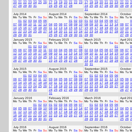
20
21
22
23
24
25
26
17
18
19
20
21
22
23
17
18
19
20
21
22
23
21
22
2
27
28
29
30
31
24
25
26
27
28
24
25
26
27
28
29
30
28
29
3
31
July 2014
August 2014
September 2014
October
Mo
Tu
We
Th
Fr
Sa
Su
Mo
Tu
We
Th
Fr
Sa
Su
Mo
Tu
We
Th
Fr
Sa
Su
Mo
Tu
W
01
02
03
04
05
06
01
02
03
01
02
03
04
05
06
07
0
07
08
09
10
11
12
13
04
05
06
07
08
09
10
08
09
10
11
12
13
14
06
07
0
14
15
16
17
18
19
20
11
12
13
14
15
16
17
15
16
17
18
19
20
21
13
14
1
21
22
23
24
25
26
27
18
19
20
21
22
23
24
22
23
24
25
26
27
28
20
21
2
28
29
30
31
25
26
27
28
29
30
31
29
30
27
28
2
January 2015
February 2015
March 2015
April 20
Mo
Tu
We
Th
Fr
Sa
Su
Mo
Tu
We
Th
Fr
Sa
Su
Mo
Tu
We
Th
Fr
Sa
Su
Mo
Tu
W
01
02
03
04
01
01
0
05
06
07
08
09
10
11
02
03
04
05
06
07
08
02
03
04
05
06
07
08
06
07
0
12
13
14
15
16
17
18
09
10
11
12
13
14
15
09
10
11
12
13
14
15
13
14
1
19
20
21
22
23
24
25
16
17
18
19
20
21
22
16
17
18
19
20
21
22
20
21
2
26
27
28
29
30
31
23
24
25
26
27
28
23
24
25
26
27
28
29
27
28
2
30
31
July 2015
August 2015
September 2015
October
Mo
Tu
We
Th
Fr
Sa
Su
Mo
Tu
We
Th
Fr
Sa
Su
Mo
Tu
We
Th
Fr
Sa
Su
Mo
Tu
W
01
02
03
04
05
01
02
01
02
03
04
05
06
06
07
08
09
10
11
12
03
04
05
06
07
08
09
07
08
09
10
11
12
13
05
06
0
13
14
15
16
17
18
19
10
11
12
13
14
15
16
14
15
16
17
18
19
20
12
13
1
20
21
22
23
24
25
26
17
18
19
20
21
22
23
21
22
23
24
25
26
27
19
20
2
27
28
29
30
31
24
25
26
27
28
29
30
28
29
30
26
27
2
31
January 2016
February 2016
March 2016
April 20
Mo
Tu
We
Th
Fr
Sa
Su
Mo
Tu
We
Th
Fr
Sa
Su
Mo
Tu
We
Th
Fr
Sa
Su
Mo
Tu
W
01
02
03
01
02
03
04
05
06
07
01
02
03
04
05
06
04
05
06
07
08
09
10
08
09
10
11
12
13
14
07
08
09
10
11
12
13
04
05
0
11
12
13
14
15
16
17
15
16
17
18
19
20
21
14
15
16
17
18
19
20
11
12
1
18
19
20
21
22
23
24
22
23
24
25
26
27
28
21
22
23
24
25
26
27
18
19
2
25
26
27
28
29
30
31
29
28
29
30
31
25
26
2
July 2016
August 2016
September 2016
October
Mo
Tu
We
Th
Fr
Sa
Su
Mo
Tu
We
Th
Fr
Sa
Su
Mo
Tu
We
Th
Fr
Sa
Su
Mo
Tu
W