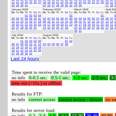
21
22
23
24
25
26
27
18
19
20
21
22
23
24
22
23
24
25
26
27
28
20
21
2
28
29
30
31
25
26
27
28
29
30
31
29
30
27
28
2
January 2026
February 2026
March 2026
April 20
Mo
Tu
We
Th
Fr
Sa
Su
Mo
Tu
We
Th
Fr
Sa
Su
Mo
Tu
We
Th
Fr
Sa
Su
Mo
Tu
W
01
02
03
04
01
01
0
05
06
07
08
09
10
11
02
03
04
05
06
07
08
02
03
04
05
06
07
08
06
07
0
12
13
14
15
16
17
18
09
10
11
12
13
14
15
09
10
11
12
13
14
15
13
14
1
19
20
21
22
23
24
25
16
17
18
19
20
21
22
16
17
18
19
20
21
22
20
21
2
26
27
28
29
30
31
23
24
25
26
27
28
23
24
25
26
27
28
29
27
28
2
30
31
July 2026
August 2026
Mo
Tu
We
Th
Fr
Sa
Su
Mo
Tu
We
Th
Fr
Sa
Su
01
02
03
04
05
01
02
06
07
08
09
10
11
12
03
04
05
06
07
08
13
14
15
16
17
18
19
20
21
22
23
24
25
26
27
28
29
30
31
Last 24 hours
Time spent to receive the valid page:
no info
0-0.5 sec.
0.5-1 sec.
1-2 sec.
2-3 sec.
3-
time out (>15s.) or offline
Results for FTP:
no info
correct access
correct access - slower
no va
Results for server load:
no info
0-2
2-4
4-8
8-12
12-20
20-40
40-80