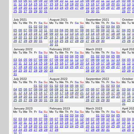
04
05
06
07
08
09
10
08
09
10
11
12
13
14
08
09
10
11
12
13
14
05
06
0
11
12
13
14
15
16
17
15
16
17
18
19
20
21
15
16
17
18
19
20
21
12
13
1
18
19
20
21
22
23
24
22
23
24
25
26
27
28
22
23
24
25
26
27
28
19
20
2
25
26
27
28
29
30
31
29
30
31
26
27
2
July 2021
August 2021
September 2021
October
Mo
Tu
We
Th
Fr
Sa
Su
Mo
Tu
We
Th
Fr
Sa
Su
Mo
Tu
We
Th
Fr
Sa
Su
Mo
Tu
W
01
02
03
04
01
01
02
03
04
05
05
06
07
08
09
10
11
02
03
04
05
06
07
08
06
07
08
09
10
11
12
04
05
0
12
13
14
15
16
17
18
09
10
11
12
13
14
15
13
14
15
16
17
18
19
11
12
1
19
20
21
22
23
24
25
16
17
18
19
20
21
22
20
21
22
23
24
25
26
18
19
2
26
27
28
29
30
31
23
24
25
26
27
28
29
27
28
29
30
25
26
2
30
31
January 2022
February 2022
March 2022
April 20
Mo
Tu
We
Th
Fr
Sa
Su
Mo
Tu
We
Th
Fr
Sa
Su
Mo
Tu
We
Th
Fr
Sa
Su
Mo
Tu
W
01
02
01
02
03
04
05
06
01
02
03
04
05
06
03
04
05
06
07
08
09
07
08
09
10
11
12
13
07
08
09
10
11
12
13
04
05
0
10
11
12
13
14
15
16
14
15
16
17
18
19
20
14
15
16
17
18
19
20
11
12
1
17
18
19
20
21
22
23
21
22
23
24
25
26
27
21
22
23
24
25
26
27
18
19
2
24
25
26
27
28
29
30
28
28
29
30
31
25
26
2
31
July 2022
August 2022
September 2022
October
Mo
Tu
We
Th
Fr
Sa
Su
Mo
Tu
We
Th
Fr
Sa
Su
Mo
Tu
We
Th
Fr
Sa
Su
Mo
Tu
W
01
02
03
01
02
03
04
05
06
07
01
02
03
04
04
05
06
07
08
09
10
08
09
10
11
12
13
14
05
06
07
08
09
10
11
03
04
0
11
12
13
14
15
16
17
15
16
17
18
19
20
21
12
13
14
15
16
17
18
10
11
1
18
19
20
21
22
23
24
22
23
24
25
26
27
28
19
20
21
22
23
24
25
17
18
1
25
26
27
28
29
30
31
29
30
31
26
27
28
29
30
24
25
2
31
January 2023
February 2023
March 2023
April 20
Mo
Tu
We
Th
Fr
Sa
Su
Mo
Tu
We
Th
Fr
Sa
Su
Mo
Tu
We
Th
Fr
Sa
Su
Mo
Tu
W
01
01
02
03
04
05
01
02
03
04
05
02
03
04
05
06
07
08
06
07
08
09
10
11
12
06
07
08
09
10
11
12
03
04
0
09
10
11
12
13
14
15
13
14
15
16
17
18
19
13
14
15
16
17
18
19
10
11
1
16
17
18
19
20
21
22
20
21
22
23
24
25
26
20
21
22
23
24
25
26
17
18
1
23
24
25
26
27
28
29
27
28
27
28
29
30
31
24
25
2
30
31