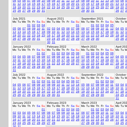
04
05
06
07
08
09
10
08
09
10
11
12
13
14
08
09
10
11
12
13
14
05
06
0
11
12
13
14
15
16
17
15
16
17
18
19
20
21
15
16
17
18
19
20
21
12
13
1
18
19
20
21
22
23
24
22
23
24
25
26
27
28
22
23
24
25
26
27
28
19
20
2
25
26
27
28
29
30
31
29
30
31
26
27
2
July 2021
August 2021
September 2021
October
Mo
Tu
We
Th
Fr
Sa
Su
Mo
Tu
We
Th
Fr
Sa
Su
Mo
Tu
We
Th
Fr
Sa
Su
Mo
Tu
W
01
02
03
04
01
01
02
03
04
05
05
06
07
08
09
10
11
02
03
04
05
06
07
08
06
07
08
09
10
11
12
04
05
0
12
13
14
15
16
17
18
09
10
11
12
13
14
15
13
14
15
16
17
18
19
11
12
1
19
20
21
22
23
24
25
16
17
18
19
20
21
22
20
21
22
23
24
25
26
18
19
2
26
27
28
29
30
31
23
24
25
26
27
28
29
27
28
29
30
25
26
2
30
31
January 2022
February 2022
March 2022
April 20
Mo
Tu
We
Th
Fr
Sa
Su
Mo
Tu
We
Th
Fr
Sa
Su
Mo
Tu
We
Th
Fr
Sa
Su
Mo
Tu
W
01
02
01
02
03
04
05
06
01
02
03
04
05
06
03
04
05
06
07
08
09
07
08
09
10
11
12
13
07
08
09
10
11
12
13
04
05
0
10
11
12
13
14
15
16
14
15
16
17
18
19
20
14
15
16
17
18
19
20
11
12
1
17
18
19
20
21
22
23
21
22
23
24
25
26
27
21
22
23
24
25
26
27
18
19
2
24
25
26
27
28
29
30
28
28
29
30
31
25
26
2
31
July 2022
August 2022
September 2022
October
Mo
Tu
We
Th
Fr
Sa
Su
Mo
Tu
We
Th
Fr
Sa
Su
Mo
Tu
We
Th
Fr
Sa
Su
Mo
Tu
W
01
02
03
01
02
03
04
05
06
07
01
02
03
04
04
05
06
07
08
09
10
08
09
10
11
12
13
14
05
06
07
08
09
10
11
03
04
0
11
12
13
14
15
16
17
15
16
17
18
19
20
21
12
13
14
15
16
17
18
10
11
1
18
19
20
21
22
23
24
22
23
24
25
26
27
28
19
20
21
22
23
24
25
17
18
1
25
26
27
28
29
30
31
29
30
31
26
27
28
29
30
24
25
2
31
January 2023
February 2023
March 2023
April 20
Mo
Tu
We
Th
Fr
Sa
Su
Mo
Tu
We
Th
Fr
Sa
Su
Mo
Tu
We
Th
Fr
Sa
Su
Mo
Tu
W
01
01
02
03
04
05
01
02
03
04
05
02
03
04
05
06
07
08
06
07
08
09
10
11
12
06
07
08
09
10
11
12
03
04
0
09
10
11
12
13
14
15
13
14
15
16
17
18
19
13
14
15
16
17
18
19
10
11
1
16
17
18
19
20
21
22
20
21
22
23
24
25
26
20
21
22
23
24
25
26
17
18
1
23
24
25
26
27
28
29
27
28
27
28
29
30
31
24
25
2
30
31