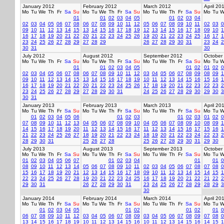
January 2012
February 2012
March 2012
April 20
Mo
Tu
We
Th
Fr
Sa
Su
Mo
Tu
We
Th
Fr
Sa
Su
Mo
Tu
We
Th
Fr
Sa
Su
Mo
Tu
W
01
01
02
03
04
05
01
02
03
04
02
03
04
05
06
07
08
06
07
08
09
10
11
12
05
06
07
08
09
10
11
02
03
0
09
10
11
12
13
14
15
13
14
15
16
17
18
19
12
13
14
15
16
17
18
09
10
1
16
17
18
19
20
21
22
20
21
22
23
24
25
26
19
20
21
22
23
24
25
16
17
1
23
24
25
26
27
28
29
27
28
29
26
27
28
29
30
31
23
24
2
30
31
30
July 2012
August 2012
September 2012
October
Mo
Tu
We
Th
Fr
Sa
Su
Mo
Tu
We
Th
Fr
Sa
Su
Mo
Tu
We
Th
Fr
Sa
Su
Mo
Tu
W
01
01
02
03
04
05
01
02
01
02
0
02
03
04
05
06
07
08
06
07
08
09
10
11
12
03
04
05
06
07
08
09
08
09
1
09
10
11
12
13
14
15
13
14
15
16
17
18
19
10
11
12
13
14
15
16
15
16
1
16
17
18
19
20
21
22
20
21
22
23
24
25
26
17
18
19
20
21
22
23
22
23
2
23
24
25
26
27
28
29
27
28
29
30
31
24
25
26
27
28
29
30
29
30
3
30
31
January 2013
February 2013
March 2013
April 20
Mo
Tu
We
Th
Fr
Sa
Su
Mo
Tu
We
Th
Fr
Sa
Su
Mo
Tu
We
Th
Fr
Sa
Su
Mo
Tu
W
01
02
03
04
05
06
01
02
03
01
02
03
01
02
0
07
08
09
10
11
12
13
04
05
06
07
08
09
10
04
05
06
07
08
09
10
08
09
1
14
15
16
17
18
19
20
11
12
13
14
15
16
17
11
12
13
14
15
16
17
15
16
1
21
22
23
24
25
26
27
18
19
20
21
22
23
24
18
19
20
21
22
23
24
22
23
2
28
29
30
31
25
26
27
28
25
26
27
28
29
30
31
29
30
July 2013
August 2013
September 2013
October
Mo
Tu
We
Th
Fr
Sa
Su
Mo
Tu
We
Th
Fr
Sa
Su
Mo
Tu
We
Th
Fr
Sa
Su
Mo
Tu
W
01
02
03
04
05
06
07
01
02
03
04
01
01
0
08
09
10
11
12
13
14
05
06
07
08
09
10
11
02
03
04
05
06
07
08
07
08
0
15
16
17
18
19
20
21
12
13
14
15
16
17
18
09
10
11
12
13
14
15
14
15
1
22
23
24
25
26
27
28
19
20
21
22
23
24
25
16
17
18
19
20
21
22
21
22
2
29
30
31
26
27
28
29
30
31
23
24
25
26
27
28
29
28
29
3
30
January 2014
February 2014
March 2014
April 20
Mo
Tu
We
Th
Fr
Sa
Su
Mo
Tu
We
Th
Fr
Sa
Su
Mo
Tu
We
Th
Fr
Sa
Su
Mo
Tu
W
01
02
03
04
05
01
02
01
02
01
0
06
07
08
09
10
11
12
03
04
05
06
07
08
09
03
04
05
06
07
08
09
07
08
0
13
14
15
16
17
18
19
10
11
12
13
14
15
16
10
11
12
13
14
15
16
14
15
1