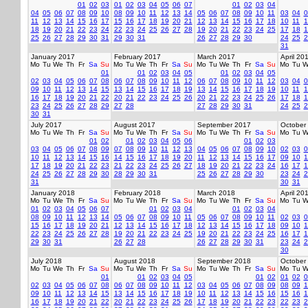
01
02
03
01
02
03
04
05
06
07
01
02
03
04
04
05
06
07
08
09
10
08
09
10
11
12
13
14
05
06
07
08
09
10
11
03
04
0
11
12
13
14
15
16
17
15
16
17
18
19
20
21
12
13
14
15
16
17
18
10
11
1
18
19
20
21
22
23
24
22
23
24
25
26
27
28
19
20
21
22
23
24
25
17
18
1
25
26
27
28
29
30
31
29
30
31
26
27
28
29
30
24
25
2
31
January 2017
February 2017
March 2017
April 20
Mo
Tu
We
Th
Fr
Sa
Su
Mo
Tu
We
Th
Fr
Sa
Su
Mo
Tu
We
Th
Fr
Sa
Su
Mo
Tu
W
01
01
02
03
04
05
01
02
03
04
05
02
03
04
05
06
07
08
06
07
08
09
10
11
12
06
07
08
09
10
11
12
03
04
0
09
10
11
12
13
14
15
13
14
15
16
17
18
19
13
14
15
16
17
18
19
10
11
1
16
17
18
19
20
21
22
20
21
22
23
24
25
26
20
21
22
23
24
25
26
17
18
1
23
24
25
26
27
28
29
27
28
27
28
29
30
31
24
25
2
30
31
July 2017
August 2017
September 2017
October
Mo
Tu
We
Th
Fr
Sa
Su
Mo
Tu
We
Th
Fr
Sa
Su
Mo
Tu
We
Th
Fr
Sa
Su
Mo
Tu
W
01
02
01
02
03
04
05
06
01
02
03
03
04
05
06
07
08
09
07
08
09
10
11
12
13
04
05
06
07
08
09
10
02
03
0
10
11
12
13
14
15
16
14
15
16
17
18
19
20
11
12
13
14
15
16
17
09
10
1
17
18
19
20
21
22
23
21
22
23
24
25
26
27
18
19
20
21
22
23
24
16
17
1
24
25
26
27
28
29
30
28
29
30
31
25
26
27
28
29
30
23
24
2
31
30
31
January 2018
February 2018
March 2018
April 20
Mo
Tu
We
Th
Fr
Sa
Su
Mo
Tu
We
Th
Fr
Sa
Su
Mo
Tu
We
Th
Fr
Sa
Su
Mo
Tu
W
01
02
03
04
05
06
07
01
02
03
04
01
02
03
04
08
09
10
11
12
13
14
05
06
07
08
09
10
11
05
06
07
08
09
10
11
02
03
0
15
16
17
18
19
20
21
12
13
14
15
16
17
18
12
13
14
15
16
17
18
09
10
1
22
23
24
25
26
27
28
19
20
21
22
23
24
25
19
20
21
22
23
24
25
16
17
1
29
30
31
26
27
28
26
27
28
29
30
31
23
24
2
30
July 2018
August 2018
September 2018
October
Mo
Tu
We
Th
Fr
Sa
Su
Mo
Tu
We
Th
Fr
Sa
Su
Mo
Tu
We
Th
Fr
Sa
Su
Mo
Tu
W
01
01
02
03
04
05
01
02
01
02
0
02
03
04
05
06
07
08
06
07
08
09
10
11
12
03
04
05
06
07
08
09
08
09
1
09
10
11
12
13
14
15
13
14
15
16
17
18
19
10
11
12
13
14
15
16
15
16
1
16
17
18
19
20
21
22
20
21
22
23
24
25
26
17
18
19
20
21
22
23
22
23
2