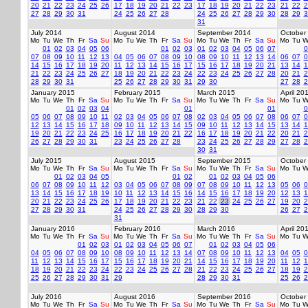
20
21
22
23
24
25
26
17
18
19
20
21
22
23
17
18
19
20
21
22
23
21
22
2
27
28
29
30
31
24
25
26
27
28
24
25
26
27
28
29
30
28
29
3
31
July 2014
August 2014
September 2014
October
Mo
Tu
We
Th
Fr
Sa
Su
Mo
Tu
We
Th
Fr
Sa
Su
Mo
Tu
We
Th
Fr
Sa
Su
Mo
Tu
W
01
02
03
04
05
06
01
02
03
01
02
03
04
05
06
07
0
07
08
09
10
11
12
13
04
05
06
07
08
09
10
08
09
10
11
12
13
14
06
07
0
14
15
16
17
18
19
20
11
12
13
14
15
16
17
15
16
17
18
19
20
21
13
14
1
21
22
23
24
25
26
27
18
19
20
21
22
23
24
22
23
24
25
26
27
28
20
21
2
28
29
30
31
25
26
27
28
29
30
31
29
30
27
28
2
January 2015
February 2015
March 2015
April 20
Mo
Tu
We
Th
Fr
Sa
Su
Mo
Tu
We
Th
Fr
Sa
Su
Mo
Tu
We
Th
Fr
Sa
Su
Mo
Tu
W
01
02
03
04
01
01
0
05
06
07
08
09
10
11
02
03
04
05
06
07
08
02
03
04
05
06
07
08
06
07
0
12
13
14
15
16
17
18
09
10
11
12
13
14
15
09
10
11
12
13
14
15
13
14
1
19
20
21
22
23
24
25
16
17
18
19
20
21
22
16
17
18
19
20
21
22
20
21
2
26
27
28
29
30
31
23
24
25
26
27
28
23
24
25
26
27
28
29
27
28
2
30
31
July 2015
August 2015
September 2015
October
Mo
Tu
We
Th
Fr
Sa
Su
Mo
Tu
We
Th
Fr
Sa
Su
Mo
Tu
We
Th
Fr
Sa
Su
Mo
Tu
W
01
02
03
04
05
01
02
01
02
03
04
05
06
06
07
08
09
10
11
12
03
04
05
06
07
08
09
07
08
09
10
11
12
13
05
06
0
13
14
15
16
17
18
19
10
11
12
13
14
15
16
14
15
16
17
18
19
20
12
13
1
20
21
22
23
24
25
26
17
18
19
20
21
22
23
21
22
23
24
25
26
27
19
20
2
27
28
29
30
31
24
25
26
27
28
29
30
28
29
30
26
27
2
31
January 2016
February 2016
March 2016
April 20
Mo
Tu
We
Th
Fr
Sa
Su
Mo
Tu
We
Th
Fr
Sa
Su
Mo
Tu
We
Th
Fr
Sa
Su
Mo
Tu
W
01
02
03
01
02
03
04
05
06
07
01
02
03
04
05
06
04
05
06
07
08
09
10
08
09
10
11
12
13
14
07
08
09
10
11
12
13
04
05
0
11
12
13
14
15
16
17
15
16
17
18
19
20
21
14
15
16
17
18
19
20
11
12
1
18
19
20
21
22
23
24
22
23
24
25
26
27
28
21
22
23
24
25
26
27
18
19
2
25
26
27
28
29
30
31
29
28
29
30
31
25
26
2
July 2016
August 2016
September 2016
October
Mo
Tu
We
Th
Fr
Sa
Su
Mo
Tu
We
Th
Fr
Sa
Su
Mo
Tu
We
Th
Fr
Sa
Su
Mo
Tu
W