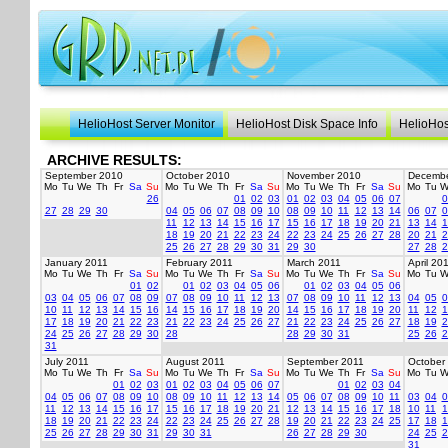
HelioHost Server Monitor
HelioHost Disk Space Info
HelioHos
ARCHIVE RESULTS:
September 2010
October 2010
November 2010
Decembe
Mo
Tu
We
Th
Fr
Sa
Su
Mo
Tu
We
Th
Fr
Sa
Su
Mo
Tu
We
Th
Fr
Sa
Su
Mo
Tu
W
26
01
02
03
01
02
03
04
05
06
07
0
27
28
29
30
04
05
06
07
08
09
10
08
09
10
11
12
13
14
06
07
0
11
12
13
14
15
16
17
15
16
17
18
19
20
21
13
14
1
18
19
20
21
22
23
24
22
23
24
25
26
27
28
20
21
2
25
26
27
28
29
30
31
29
30
27
28
2
January 2011
February 2011
March 2011
April 20
Mo
Tu
We
Th
Fr
Sa
Su
Mo
Tu
We
Th
Fr
Sa
Su
Mo
Tu
We
Th
Fr
Sa
Su
Mo
Tu
W
01
02
01
02
03
04
05
06
01
02
03
04
05
06
03
04
05
06
07
08
09
07
08
09
10
11
12
13
07
08
09
10
11
12
13
04
05
0
10
11
12
13
14
15
16
14
15
16
17
18
19
20
14
15
16
17
18
19
20
11
12
1
17
18
19
20
21
22
23
21
22
23
24
25
26
27
21
22
23
24
25
26
27
18
19
2
24
25
26
27
28
29
30
28
28
29
30
31
25
26
2
31
July 2011
August 2011
September 2011
October
Mo
Tu
We
Th
Fr
Sa
Su
Mo
Tu
We
Th
Fr
Sa
Su
Mo
Tu
We
Th
Fr
Sa
Su
Mo
Tu
W
01
02
03
01
02
03
04
05
06
07
01
02
03
04
04
05
06
07
08
09
10
08
09
10
11
12
13
14
05
06
07
08
09
10
11
03
04
0
11
12
13
14
15
16
17
15
16
17
18
19
20
21
12
13
14
15
16
17
18
10
11
1
18
19
20
21
22
23
24
22
23
24
25
26
27
28
19
20
21
22
23
24
25
17
18
1
25
26
27
28
29
30
31
29
30
31
26
27
28
29
30
24
25
2
31