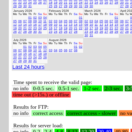
21
22
23
24
25
26
27
18
19
20
21
22
23
24
22
23
24
25
26
27
28
20
21
2
28
29
30
31
25
26
27
28
29
30
31
29
30
27
28
2
January 2026
February 2026
March 2026
April 20
Mo
Tu
We
Th
Fr
Sa
Su
Mo
Tu
We
Th
Fr
Sa
Su
Mo
Tu
We
Th
Fr
Sa
Su
Mo
Tu
W
01
02
03
04
01
01
0
05
06
07
08
09
10
11
02
03
04
05
06
07
08
02
03
04
05
06
07
08
06
07
0
12
13
14
15
16
17
18
09
10
11
12
13
14
15
09
10
11
12
13
14
15
13
14
1
19
20
21
22
23
24
25
16
17
18
19
20
21
22
16
17
18
19
20
21
22
20
21
2
26
27
28
29
30
31
23
24
25
26
27
28
23
24
25
26
27
28
29
27
28
2
30
31
July 2026
August 2026
Mo
Tu
We
Th
Fr
Sa
Su
Mo
Tu
We
Th
Fr
Sa
Su
01
02
03
04
05
01
02
06
07
08
09
10
11
12
03
04
05
06
07
08
13
14
15
16
17
18
19
20
21
22
23
24
25
26
27
28
29
30
31
Last 24 hours
Time spent to receive the valid page:
no info
0-0.5 sec.
0.5-1 sec.
1-2 sec.
2-3 sec.
3-
time out (>15s.) or offline
Results for FTP:
no info
correct access
correct access - slower
no va
Results for server load:
no info
0-2
2-4
4-8
8-12
12-20
20-40
40-80