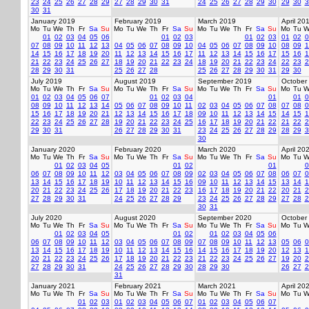
23
24
25
26
27
28
29
27
28
29
30
31
24
25
26
27
28
29
30
29
30
3
30
31
January 2019
February 2019
March 2019
April 20
Mo
Tu
We
Th
Fr
Sa
Su
Mo
Tu
We
Th
Fr
Sa
Su
Mo
Tu
We
Th
Fr
Sa
Su
Mo
Tu
W
01
02
03
04
05
06
01
02
03
01
02
03
01
02
0
07
08
09
10
11
12
13
04
05
06
07
08
09
10
04
05
06
07
08
09
10
08
09
1
14
15
16
17
18
19
20
11
12
13
14
15
16
17
11
12
13
14
15
16
17
15
16
1
21
22
23
24
25
26
27
18
19
20
21
22
23
24
18
19
20
21
22
23
24
22
23
2
28
29
30
31
25
26
27
28
25
26
27
28
29
30
31
29
30
July 2019
August 2019
September 2019
October
Mo
Tu
We
Th
Fr
Sa
Su
Mo
Tu
We
Th
Fr
Sa
Su
Mo
Tu
We
Th
Fr
Sa
Su
Mo
Tu
W
01
02
03
04
05
06
07
01
02
03
04
01
01
0
08
09
10
11
12
13
14
05
06
07
08
09
10
11
02
03
04
05
06
07
08
07
08
0
15
16
17
18
19
20
21
12
13
14
15
16
17
18
09
10
11
12
13
14
15
14
15
1
22
23
24
25
26
27
28
19
20
21
22
23
24
25
16
17
18
19
20
21
22
21
22
2
29
30
31
26
27
28
29
30
31
23
24
25
26
27
28
29
28
29
3
30
January 2020
February 2020
March 2020
April 20
Mo
Tu
We
Th
Fr
Sa
Su
Mo
Tu
We
Th
Fr
Sa
Su
Mo
Tu
We
Th
Fr
Sa
Su
Mo
Tu
W
01
02
03
04
05
01
02
01
0
06
07
08
09
10
11
12
03
04
05
06
07
08
09
02
03
04
05
06
07
08
06
07
0
13
14
15
16
17
18
19
10
11
12
13
14
15
16
09
10
11
12
13
14
15
13
14
1
20
21
22
23
24
25
26
17
18
19
20
21
22
23
16
17
18
19
20
21
22
20
21
2
27
28
29
30
31
24
25
26
27
28
29
23
24
25
26
27
28
29
27
28
2
30
31
July 2020
August 2020
September 2020
October
Mo
Tu
We
Th
Fr
Sa
Su
Mo
Tu
We
Th
Fr
Sa
Su
Mo
Tu
We
Th
Fr
Sa
Su
Mo
Tu
W
01
02
03
04
05
01
02
01
02
03
04
05
06
06
07
08
09
10
11
12
03
04
05
06
07
08
09
07
08
09
10
11
12
13
05
06
0
13
14
15
16
17
18
19
10
11
12
13
14
15
16
14
15
16
17
18
19
20
12
13
1
20
21
22
23
24
25
26
17
18
19
20
21
22
23
21
22
23
24
25
26
27
19
20
2
27
28
29
30
31
24
25
26
27
28
29
30
28
29
30
26
27
2
31
January 2021
February 2021
March 2021
April 20
Mo
Tu
We
Th
Fr
Sa
Su
Mo
Tu
We
Th
Fr
Sa
Su
Mo
Tu
We
Th
Fr
Sa
Su
Mo
Tu
W
01
02
03
01
02
03
04
05
06
07
01
02
03
04
05
06
07