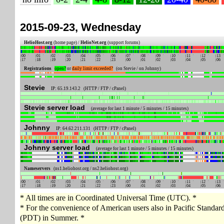
2015-09-23, Wednesday
HelioHost.org
(home page) /
HelioNet.org
(support forums)
00
01
02
03
04
05
06
07
08
09
10
11
12
13
17
18
19
20
21
22
23
00
01
02
03
04
05
06
Registrations
open?
or
daily limit exceeded?
(on Stevie / on Johnny)
Stevie
IP: 65.19.143.2 (HTTP / FTP / cPanel)
Stevie server load
(average for last 1 minute / 5 minutes / 15 minutes)
Johnny
IP: 64.62.211.131 (HTTP / FTP / cPanel)
Johnny server load
(average for last 1 minute / 5 minutes / 15 minutes)
Nameservers
(ns1.heliohost.org / ns2.heliohost.org)
00
01
02
03
04
05
06
07
08
09
10
11
12
13
17
18
19
20
21
22
23
00
01
02
03
04
05
06
* All times are in Coordinated Universal Time (UTC). *
* For the convenience of American users also in Pacific Standa
(PDT) in Summer. *