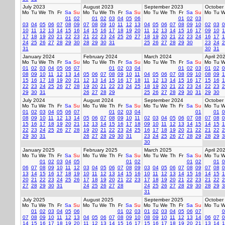
July 2023
August 2023
September 2023
October
Mo
Tu
We
Th
Fr
Sa
Su
Mo
Tu
We
Th
Fr
Sa
Su
Mo
Tu
We
Th
Fr
Sa
Su
Mo
Tu
W
01
02
01
02
03
04
05
06
01
02
03
03
04
05
06
07
08
09
07
08
09
10
11
12
13
04
05
06
07
08
09
10
02
03
0
10
11
12
13
14
15
16
14
15
16
17
18
19
20
11
12
13
14
15
16
17
09
10
1
17
18
19
20
21
22
23
21
22
23
24
25
26
27
18
19
20
21
22
23
24
16
17
1
24
25
26
27
28
29
30
28
29
30
31
25
26
27
28
29
30
23
24
2
31
30
31
January 2024
February 2024
March 2024
April 20
Mo
Tu
We
Th
Fr
Sa
Su
Mo
Tu
We
Th
Fr
Sa
Su
Mo
Tu
We
Th
Fr
Sa
Su
Mo
Tu
W
01
02
03
04
05
06
07
01
02
03
04
01
02
03
01
02
0
08
09
10
11
12
13
14
05
06
07
08
09
10
11
04
05
06
07
08
09
10
08
09
1
15
16
17
18
19
20
21
12
13
14
15
16
17
18
11
12
13
14
15
16
17
15
16
1
22
23
24
25
26
27
28
19
20
21
22
23
24
25
18
19
20
21
22
23
24
22
23
2
29
30
31
26
27
28
29
25
26
27
28
29
30
31
29
30
July 2024
August 2024
September 2024
October
Mo
Tu
We
Th
Fr
Sa
Su
Mo
Tu
We
Th
Fr
Sa
Su
Mo
Tu
We
Th
Fr
Sa
Su
Mo
Tu
W
01
02
03
04
05
06
07
01
02
03
04
01
01
0
08
09
10
11
12
13
14
05
06
07
08
09
10
11
02
03
04
05
06
07
08
07
08
0
15
16
17
18
19
20
21
12
13
14
15
16
17
18
09
10
11
12
13
14
15
14
15
1
22
23
24
25
26
27
28
19
20
21
22
23
24
25
16
17
18
19
20
21
22
21
22
2
29
30
31
26
27
28
29
30
31
23
24
25
26
27
28
29
28
29
3
30
January 2025
February 2025
March 2025
April 20
Mo
Tu
We
Th
Fr
Sa
Su
Mo
Tu
We
Th
Fr
Sa
Su
Mo
Tu
We
Th
Fr
Sa
Su
Mo
Tu
W
01
02
03
04
05
01
02
01
02
01
0
06
07
08
09
10
11
12
03
04
05
06
07
08
09
03
04
05
06
07
08
09
07
08
0
13
14
15
16
17
18
19
10
11
12
13
14
15
16
10
11
12
13
14
15
16
14
15
1
20
21
22
23
24
25
26
17
18
19
20
21
22
23
17
18
19
20
21
22
23
21
22
2
27
28
29
30
31
24
25
26
27
28
24
25
26
27
28
29
30
28
29
3
31
July 2025
August 2025
September 2025
October
Mo
Tu
We
Th
Fr
Sa
Su
Mo
Tu
We
Th
Fr
Sa
Su
Mo
Tu
We
Th
Fr
Sa
Su
Mo
Tu
W
01
02
03
04
05
06
01
02
03
01
02
03
04
05
06
07
0
07
08
09
10
11
12
13
04
05
06
07
08
09
10
08
09
10
11
12
13
14
06
07
0
14
15
16
17
18
19
20
11
12
13
14
15
16
17
15
16
17
18
19
20
21
13
14
1