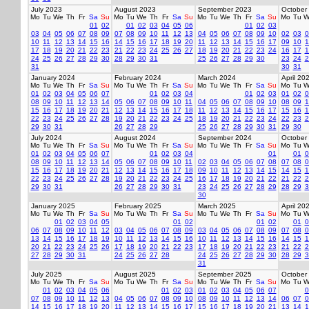
July 2023
August 2023
September 2023
October
Mo
Tu
We
Th
Fr
Sa
Su
Mo
Tu
We
Th
Fr
Sa
Su
Mo
Tu
We
Th
Fr
Sa
Su
Mo
Tu
W
01
02
01
02
03
04
05
06
01
02
03
03
04
05
06
07
08
09
07
08
09
10
11
12
13
04
05
06
07
08
09
10
02
03
0
10
11
12
13
14
15
16
14
15
16
17
18
19
20
11
12
13
14
15
16
17
09
10
1
17
18
19
20
21
22
23
21
22
23
24
25
26
27
18
19
20
21
22
23
24
16
17
1
24
25
26
27
28
29
30
28
29
30
31
25
26
27
28
29
30
23
24
2
31
30
31
January 2024
February 2024
March 2024
April 20
Mo
Tu
We
Th
Fr
Sa
Su
Mo
Tu
We
Th
Fr
Sa
Su
Mo
Tu
We
Th
Fr
Sa
Su
Mo
Tu
W
01
02
03
04
05
06
07
01
02
03
04
01
02
03
01
02
0
08
09
10
11
12
13
14
05
06
07
08
09
10
11
04
05
06
07
08
09
10
08
09
1
15
16
17
18
19
20
21
12
13
14
15
16
17
18
11
12
13
14
15
16
17
15
16
1
22
23
24
25
26
27
28
19
20
21
22
23
24
25
18
19
20
21
22
23
24
22
23
2
29
30
31
26
27
28
29
25
26
27
28
29
30
31
29
30
July 2024
August 2024
September 2024
October
Mo
Tu
We
Th
Fr
Sa
Su
Mo
Tu
We
Th
Fr
Sa
Su
Mo
Tu
We
Th
Fr
Sa
Su
Mo
Tu
W
01
02
03
04
05
06
07
01
02
03
04
01
01
0
08
09
10
11
12
13
14
05
06
07
08
09
10
11
02
03
04
05
06
07
08
07
08
0
15
16
17
18
19
20
21
12
13
14
15
16
17
18
09
10
11
12
13
14
15
14
15
1
22
23
24
25
26
27
28
19
20
21
22
23
24
25
16
17
18
19
20
21
22
21
22
2
29
30
31
26
27
28
29
30
31
23
24
25
26
27
28
29
28
29
3
30
January 2025
February 2025
March 2025
April 20
Mo
Tu
We
Th
Fr
Sa
Su
Mo
Tu
We
Th
Fr
Sa
Su
Mo
Tu
We
Th
Fr
Sa
Su
Mo
Tu
W
01
02
03
04
05
01
02
01
02
01
0
06
07
08
09
10
11
12
03
04
05
06
07
08
09
03
04
05
06
07
08
09
07
08
0
13
14
15
16
17
18
19
10
11
12
13
14
15
16
10
11
12
13
14
15
16
14
15
1
20
21
22
23
24
25
26
17
18
19
20
21
22
23
17
18
19
20
21
22
23
21
22
2
27
28
29
30
31
24
25
26
27
28
24
25
26
27
28
29
30
28
29
3
31
July 2025
August 2025
September 2025
October
Mo
Tu
We
Th
Fr
Sa
Su
Mo
Tu
We
Th
Fr
Sa
Su
Mo
Tu
We
Th
Fr
Sa
Su
Mo
Tu
W
01
02
03
04
05
06
01
02
03
01
02
03
04
05
06
07
0
07
08
09
10
11
12
13
04
05
06
07
08
09
10
08
09
10
11
12
13
14
06
07
0
14
15
16
17
18
19
20
11
12
13
14
15
16
17
15
16
17
18
19
20
21
13
14
1