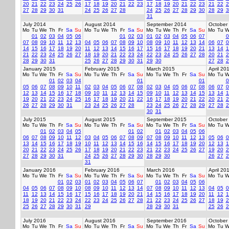
20
21
22
23
24
25
26
17
18
19
20
21
22
23
17
18
19
20
21
22
23
21
22
2
27
28
29
30
31
24
25
26
27
28
24
25
26
27
28
29
30
28
29
3
31
July 2014
August 2014
September 2014
October
Mo
Tu
We
Th
Fr
Sa
Su
Mo
Tu
We
Th
Fr
Sa
Su
Mo
Tu
We
Th
Fr
Sa
Su
Mo
Tu
W
01
02
03
04
05
06
01
02
03
01
02
03
04
05
06
07
0
07
08
09
10
11
12
13
04
05
06
07
08
09
10
08
09
10
11
12
13
14
06
07
0
14
15
16
17
18
19
20
11
12
13
14
15
16
17
15
16
17
18
19
20
21
13
14
1
21
22
23
24
25
26
27
18
19
20
21
22
23
24
22
23
24
25
26
27
28
20
21
2
28
29
30
31
25
26
27
28
29
30
31
29
30
27
28
2
January 2015
February 2015
March 2015
April 20
Mo
Tu
We
Th
Fr
Sa
Su
Mo
Tu
We
Th
Fr
Sa
Su
Mo
Tu
We
Th
Fr
Sa
Su
Mo
Tu
W
01
02
03
04
01
01
0
05
06
07
08
09
10
11
02
03
04
05
06
07
08
02
03
04
05
06
07
08
06
07
0
12
13
14
15
16
17
18
09
10
11
12
13
14
15
09
10
11
12
13
14
15
13
14
1
19
20
21
22
23
24
25
16
17
18
19
20
21
22
16
17
18
19
20
21
22
20
21
2
26
27
28
29
30
31
23
24
25
26
27
28
23
24
25
26
27
28
29
27
28
2
30
31
July 2015
August 2015
September 2015
October
Mo
Tu
We
Th
Fr
Sa
Su
Mo
Tu
We
Th
Fr
Sa
Su
Mo
Tu
We
Th
Fr
Sa
Su
Mo
Tu
W
01
02
03
04
05
01
02
01
02
03
04
05
06
06
07
08
09
10
11
12
03
04
05
06
07
08
09
07
08
09
10
11
12
13
05
06
0
13
14
15
16
17
18
19
10
11
12
13
14
15
16
14
15
16
17
18
19
20
12
13
1
20
21
22
23
24
25
26
17
18
19
20
21
22
23
21
22
23
24
25
26
27
19
20
2
27
28
29
30
31
24
25
26
27
28
29
30
28
29
30
26
27
2
31
January 2016
February 2016
March 2016
April 20
Mo
Tu
We
Th
Fr
Sa
Su
Mo
Tu
We
Th
Fr
Sa
Su
Mo
Tu
We
Th
Fr
Sa
Su
Mo
Tu
W
01
02
03
01
02
03
04
05
06
07
01
02
03
04
05
06
04
05
06
07
08
09
10
08
09
10
11
12
13
14
07
08
09
10
11
12
13
04
05
0
11
12
13
14
15
16
17
15
16
17
18
19
20
21
14
15
16
17
18
19
20
11
12
1
18
19
20
21
22
23
24
22
23
24
25
26
27
28
21
22
23
24
25
26
27
18
19
2
25
26
27
28
29
30
31
29
28
29
30
31
25
26
2
July 2016
August 2016
September 2016
October
Mo
Tu
We
Th
Fr
Sa
Su
Mo
Tu
We
Th
Fr
Sa
Su
Mo
Tu
We
Th
Fr
Sa
Su
Mo
Tu
W