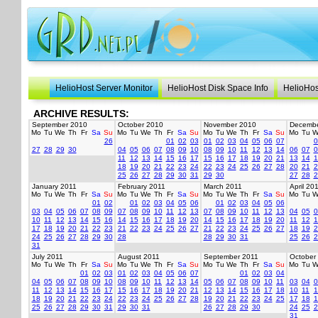
HelioHost Server Monitor
HelioHost Disk Space Info
HelioHos
ARCHIVE RESULTS:
September 2010
October 2010
November 2010
Decembe
Mo
Tu
We
Th
Fr
Sa
Su
Mo
Tu
We
Th
Fr
Sa
Su
Mo
Tu
We
Th
Fr
Sa
Su
Mo
Tu
W
26
01
02
03
01
02
03
04
05
06
07
0
27
28
29
30
04
05
06
07
08
09
10
08
09
10
11
12
13
14
06
07
0
11
12
13
14
15
16
17
15
16
17
18
19
20
21
13
14
1
18
19
20
21
22
23
24
22
23
24
25
26
27
28
20
21
2
25
26
27
28
29
30
31
29
30
27
28
2
January 2011
February 2011
March 2011
April 20
Mo
Tu
We
Th
Fr
Sa
Su
Mo
Tu
We
Th
Fr
Sa
Su
Mo
Tu
We
Th
Fr
Sa
Su
Mo
Tu
W
01
02
01
02
03
04
05
06
01
02
03
04
05
06
03
04
05
06
07
08
09
07
08
09
10
11
12
13
07
08
09
10
11
12
13
04
05
0
10
11
12
13
14
15
16
14
15
16
17
18
19
20
14
15
16
17
18
19
20
11
12
1
17
18
19
20
21
22
23
21
22
23
24
25
26
27
21
22
23
24
25
26
27
18
19
2
24
25
26
27
28
29
30
28
28
29
30
31
25
26
2
31
July 2011
August 2011
September 2011
October
Mo
Tu
We
Th
Fr
Sa
Su
Mo
Tu
We
Th
Fr
Sa
Su
Mo
Tu
We
Th
Fr
Sa
Su
Mo
Tu
W
01
02
03
01
02
03
04
05
06
07
01
02
03
04
04
05
06
07
08
09
10
08
09
10
11
12
13
14
05
06
07
08
09
10
11
03
04
0
11
12
13
14
15
16
17
15
16
17
18
19
20
21
12
13
14
15
16
17
18
10
11
1
18
19
20
21
22
23
24
22
23
24
25
26
27
28
19
20
21
22
23
24
25
17
18
1
25
26
27
28
29
30
31
29
30
31
26
27
28
29
30
24
25
2
31