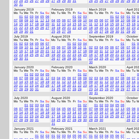
23
24
25
26
27
28
29
27
28
29
30
31
24
25
26
27
28
29
30
29
30
3
30
31
January 2019
February 2019
March 2019
April 20
Mo
Tu
We
Th
Fr
Sa
Su
Mo
Tu
We
Th
Fr
Sa
Su
Mo
Tu
We
Th
Fr
Sa
Su
Mo
Tu
W
01
02
03
04
05
06
01
02
03
01
02
03
01
02
0
07
08
09
10
11
12
13
04
05
06
07
08
09
10
04
05
06
07
08
09
10
08
09
1
14
15
16
17
18
19
20
11
12
13
14
15
16
17
11
12
13
14
15
16
17
15
16
1
21
22
23
24
25
26
27
18
19
20
21
22
23
24
18
19
20
21
22
23
24
22
23
2
28
29
30
31
25
26
27
28
25
26
27
28
29
30
31
29
30
July 2019
August 2019
September 2019
October
Mo
Tu
We
Th
Fr
Sa
Su
Mo
Tu
We
Th
Fr
Sa
Su
Mo
Tu
We
Th
Fr
Sa
Su
Mo
Tu
W
01
02
03
04
05
06
07
01
02
03
04
01
01
0
08
09
10
11
12
13
14
05
06
07
08
09
10
11
02
03
04
05
06
07
08
07
08
0
15
16
17
18
19
20
21
12
13
14
15
16
17
18
09
10
11
12
13
14
15
14
15
1
22
23
24
25
26
27
28
19
20
21
22
23
24
25
16
17
18
19
20
21
22
21
22
2
29
30
31
26
27
28
29
30
31
23
24
25
26
27
28
29
28
29
3
30
January 2020
February 2020
March 2020
April 20
Mo
Tu
We
Th
Fr
Sa
Su
Mo
Tu
We
Th
Fr
Sa
Su
Mo
Tu
We
Th
Fr
Sa
Su
Mo
Tu
W
01
02
03
04
05
01
02
01
0
06
07
08
09
10
11
12
03
04
05
06
07
08
09
02
03
04
05
06
07
08
06
07
0
13
14
15
16
17
18
19
10
11
12
13
14
15
16
09
10
11
12
13
14
15
13
14
1
20
21
22
23
24
25
26
17
18
19
20
21
22
23
16
17
18
19
20
21
22
20
21
2
27
28
29
30
31
24
25
26
27
28
29
23
24
25
26
27
28
29
27
28
2
30
31
July 2020
August 2020
September 2020
October
Mo
Tu
We
Th
Fr
Sa
Su
Mo
Tu
We
Th
Fr
Sa
Su
Mo
Tu
We
Th
Fr
Sa
Su
Mo
Tu
W
01
02
03
04
05
01
02
01
02
03
04
05
06
06
07
08
09
10
11
12
03
04
05
06
07
08
09
07
08
09
10
11
12
13
05
06
0
13
14
15
16
17
18
19
10
11
12
13
14
15
16
14
15
16
17
18
19
20
12
13
1
20
21
22
23
24
25
26
17
18
19
20
21
22
23
21
22
23
24
25
26
27
19
20
2
27
28
29
30
31
24
25
26
27
28
29
30
28
29
30
26
27
2
31
January 2021
February 2021
March 2021
April 20
Mo
Tu
We
Th
Fr
Sa
Su
Mo
Tu
We
Th
Fr
Sa
Su
Mo
Tu
We
Th
Fr
Sa
Su
Mo
Tu
W
01
02
03
01
02
03
04
05
06
07
01
02
03
04
05
06
07