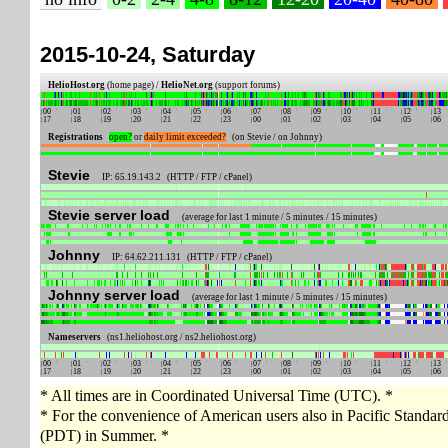
2015-10-24, Saturday
HelioHost.org
(home page) /
HelioNet.org
(support forums)
00
01
02
03
04
05
06
07
08
09
10
11
12
13
17
18
19
20
21
22
23
00
01
02
03
04
05
06
Registrations
open?
or
daily limit exceeded?
(on Stevie / on Johnny)
Stevie
IP: 65.19.143.2 (HTTP / FTP / cPanel)
Stevie server load
(average for last 1 minute / 5 minutes / 15 minutes)
Johnny
IP: 64.62.211.131 (HTTP / FTP / cPanel)
Johnny server load
(average for last 1 minute / 5 minutes / 15 minutes)
Nameservers
(ns1.heliohost.org / ns2.heliohost.org)
00
01
02
03
04
05
06
07
08
09
10
11
12
13
17
18
19
20
21
22
23
00
01
02
03
04
05
06
* All times are in Coordinated Universal Time (UTC). *
* For the convenience of American users also in Pacific Standa
(PDT) in Summer. *