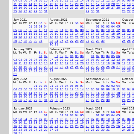
04
05
06
07
08
09
10
08
09
10
11
12
13
14
08
09
10
11
12
13
14
05
06
0
11
12
13
14
15
16
17
15
16
17
18
19
20
21
15
16
17
18
19
20
21
12
13
1
18
19
20
21
22
23
24
22
23
24
25
26
27
28
22
23
24
25
26
27
28
19
20
2
25
26
27
28
29
30
31
29
30
31
26
27
2
July 2021
August 2021
September 2021
October
Mo
Tu
We
Th
Fr
Sa
Su
Mo
Tu
We
Th
Fr
Sa
Su
Mo
Tu
We
Th
Fr
Sa
Su
Mo
Tu
W
01
02
03
04
01
01
02
03
04
05
05
06
07
08
09
10
11
02
03
04
05
06
07
08
06
07
08
09
10
11
12
04
05
0
12
13
14
15
16
17
18
09
10
11
12
13
14
15
13
14
15
16
17
18
19
11
12
1
19
20
21
22
23
24
25
16
17
18
19
20
21
22
20
21
22
23
24
25
26
18
19
2
26
27
28
29
30
31
23
24
25
26
27
28
29
27
28
29
30
25
26
2
30
31
January 2022
February 2022
March 2022
April 20
Mo
Tu
We
Th
Fr
Sa
Su
Mo
Tu
We
Th
Fr
Sa
Su
Mo
Tu
We
Th
Fr
Sa
Su
Mo
Tu
W
01
02
01
02
03
04
05
06
01
02
03
04
05
06
03
04
05
06
07
08
09
07
08
09
10
11
12
13
07
08
09
10
11
12
13
04
05
0
10
11
12
13
14
15
16
14
15
16
17
18
19
20
14
15
16
17
18
19
20
11
12
1
17
18
19
20
21
22
23
21
22
23
24
25
26
27
21
22
23
24
25
26
27
18
19
2
24
25
26
27
28
29
30
28
28
29
30
31
25
26
2
31
July 2022
August 2022
September 2022
October
Mo
Tu
We
Th
Fr
Sa
Su
Mo
Tu
We
Th
Fr
Sa
Su
Mo
Tu
We
Th
Fr
Sa
Su
Mo
Tu
W
01
02
03
01
02
03
04
05
06
07
01
02
03
04
04
05
06
07
08
09
10
08
09
10
11
12
13
14
05
06
07
08
09
10
11
03
04
0
11
12
13
14
15
16
17
15
16
17
18
19
20
21
12
13
14
15
16
17
18
10
11
1
18
19
20
21
22
23
24
22
23
24
25
26
27
28
19
20
21
22
23
24
25
17
18
1
25
26
27
28
29
30
31
29
30
31
26
27
28
29
30
24
25
2
31
January 2023
February 2023
March 2023
April 20
Mo
Tu
We
Th
Fr
Sa
Su
Mo
Tu
We
Th
Fr
Sa
Su
Mo
Tu
We
Th
Fr
Sa
Su
Mo
Tu
W
01
01
02
03
04
05
01
02
03
04
05
02
03
04
05
06
07
08
06
07
08
09
10
11
12
06
07
08
09
10
11
12
03
04
0
09
10
11
12
13
14
15
13
14
15
16
17
18
19
13
14
15
16
17
18
19
10
11
1
16
17
18
19
20
21
22
20
21
22
23
24
25
26
20
21
22
23
24
25
26
17
18
1
23
24
25
26
27
28
29
27
28
27
28
29
30
31
24
25
2
30
31