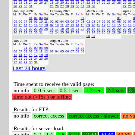
21
22
23
24
25
26
27
18
19
20
21
22
23
24
22
23
24
25
26
27
28
20
21
2
28
29
30
31
25
26
27
28
29
30
31
29
30
27
28
2
January 2026
February 2026
March 2026
April 20
Mo
Tu
We
Th
Fr
Sa
Su
Mo
Tu
We
Th
Fr
Sa
Su
Mo
Tu
We
Th
Fr
Sa
Su
Mo
Tu
W
01
02
03
04
01
01
0
05
06
07
08
09
10
11
02
03
04
05
06
07
08
02
03
04
05
06
07
08
06
07
0
12
13
14
15
16
17
18
09
10
11
12
13
14
15
09
10
11
12
13
14
15
13
14
1
19
20
21
22
23
24
25
16
17
18
19
20
21
22
16
17
18
19
20
21
22
20
21
2
26
27
28
29
30
31
23
24
25
26
27
28
23
24
25
26
27
28
29
27
28
2
30
31
July 2026
August 2026
Mo
Tu
We
Th
Fr
Sa
Su
Mo
Tu
We
Th
Fr
Sa
Su
01
02
03
04
05
01
02
06
07
08
09
10
11
12
03
04
05
06
07
08
09
13
14
15
16
17
18
19
20
21
22
23
24
25
26
27
28
29
30
31
Last 24 hours
Time spent to receive the valid page:
no info
0-0.5 sec.
0.5-1 sec.
1-2 sec.
2-3 sec.
3-
time out (>15s.) or offline
Results for FTP:
no info
correct access
correct access - slower
no va
Results for server load:
no info
0-2
2-4
4-8
8-12
12-20
20-40
40-80