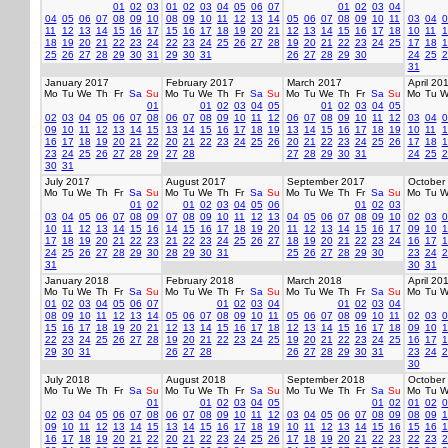
01
02
03
01
02
03
04
05
06
07
01
02
03
04
04
05
06
07
08
09
10
08
09
10
11
12
13
14
05
06
07
08
09
10
11
03
04
0
11
12
13
14
15
16
17
15
16
17
18
19
20
21
12
13
14
15
16
17
18
10
11
1
18
19
20
21
22
23
24
22
23
24
25
26
27
28
19
20
21
22
23
24
25
17
18
1
25
26
27
28
29
30
31
29
30
31
26
27
28
29
30
24
25
2
31
January 2017
February 2017
March 2017
April 20
Mo
Tu
We
Th
Fr
Sa
Su
Mo
Tu
We
Th
Fr
Sa
Su
Mo
Tu
We
Th
Fr
Sa
Su
Mo
Tu
W
01
01
02
03
04
05
01
02
03
04
05
02
03
04
05
06
07
08
06
07
08
09
10
11
12
06
07
08
09
10
11
12
03
04
0
09
10
11
12
13
14
15
13
14
15
16
17
18
19
13
14
15
16
17
18
19
10
11
1
16
17
18
19
20
21
22
20
21
22
23
24
25
26
20
21
22
23
24
25
26
17
18
1
23
24
25
26
27
28
29
27
28
27
28
29
30
31
24
25
2
30
31
July 2017
August 2017
September 2017
October
Mo
Tu
We
Th
Fr
Sa
Su
Mo
Tu
We
Th
Fr
Sa
Su
Mo
Tu
We
Th
Fr
Sa
Su
Mo
Tu
W
01
02
01
02
03
04
05
06
01
02
03
03
04
05
06
07
08
09
07
08
09
10
11
12
13
04
05
06
07
08
09
10
02
03
0
10
11
12
13
14
15
16
14
15
16
17
18
19
20
11
12
13
14
15
16
17
09
10
1
17
18
19
20
21
22
23
21
22
23
24
25
26
27
18
19
20
21
22
23
24
16
17
1
24
25
26
27
28
29
30
28
29
30
31
25
26
27
28
29
30
23
24
2
31
30
31
January 2018
February 2018
March 2018
April 20
Mo
Tu
We
Th
Fr
Sa
Su
Mo
Tu
We
Th
Fr
Sa
Su
Mo
Tu
We
Th
Fr
Sa
Su
Mo
Tu
W
01
02
03
04
05
06
07
01
02
03
04
01
02
03
04
08
09
10
11
12
13
14
05
06
07
08
09
10
11
05
06
07
08
09
10
11
02
03
0
15
16
17
18
19
20
21
12
13
14
15
16
17
18
12
13
14
15
16
17
18
09
10
1
22
23
24
25
26
27
28
19
20
21
22
23
24
25
19
20
21
22
23
24
25
16
17
1
29
30
31
26
27
28
26
27
28
29
30
31
23
24
2
30
July 2018
August 2018
September 2018
October
Mo
Tu
We
Th
Fr
Sa
Su
Mo
Tu
We
Th
Fr
Sa
Su
Mo
Tu
We
Th
Fr
Sa
Su
Mo
Tu
W
01
01
02
03
04
05
01
02
01
02
0
02
03
04
05
06
07
08
06
07
08
09
10
11
12
03
04
05
06
07
08
09
08
09
1
09
10
11
12
13
14
15
13
14
15
16
17
18
19
10
11
12
13
14
15
16
15
16
1
16
17
18
19
20
21
22
20
21
22
23
24
25
26
17
18
19
20
21
22
23
22
23
2