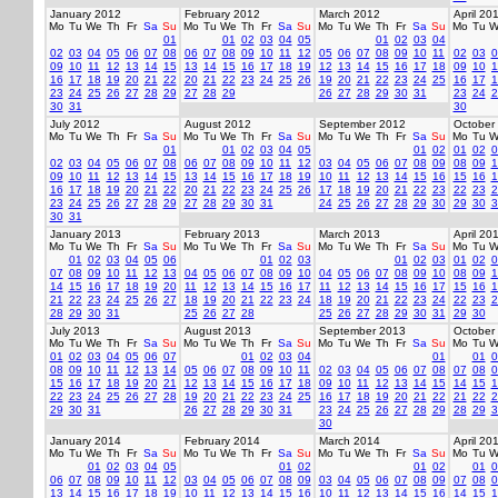
January 2012
February 2012
March 2012
April 20
Mo
Tu
We
Th
Fr
Sa
Su
Mo
Tu
We
Th
Fr
Sa
Su
Mo
Tu
We
Th
Fr
Sa
Su
Mo
Tu
W
01
01
02
03
04
05
01
02
03
04
02
03
04
05
06
07
08
06
07
08
09
10
11
12
05
06
07
08
09
10
11
02
03
0
09
10
11
12
13
14
15
13
14
15
16
17
18
19
12
13
14
15
16
17
18
09
10
1
16
17
18
19
20
21
22
20
21
22
23
24
25
26
19
20
21
22
23
24
25
16
17
1
23
24
25
26
27
28
29
27
28
29
26
27
28
29
30
31
23
24
2
30
31
30
July 2012
August 2012
September 2012
October
Mo
Tu
We
Th
Fr
Sa
Su
Mo
Tu
We
Th
Fr
Sa
Su
Mo
Tu
We
Th
Fr
Sa
Su
Mo
Tu
W
01
01
02
03
04
05
01
02
01
02
0
02
03
04
05
06
07
08
06
07
08
09
10
11
12
03
04
05
06
07
08
09
08
09
1
09
10
11
12
13
14
15
13
14
15
16
17
18
19
10
11
12
13
14
15
16
15
16
1
16
17
18
19
20
21
22
20
21
22
23
24
25
26
17
18
19
20
21
22
23
22
23
2
23
24
25
26
27
28
29
27
28
29
30
31
24
25
26
27
28
29
30
29
30
3
30
31
January 2013
February 2013
March 2013
April 20
Mo
Tu
We
Th
Fr
Sa
Su
Mo
Tu
We
Th
Fr
Sa
Su
Mo
Tu
We
Th
Fr
Sa
Su
Mo
Tu
W
01
02
03
04
05
06
01
02
03
01
02
03
01
02
0
07
08
09
10
11
12
13
04
05
06
07
08
09
10
04
05
06
07
08
09
10
08
09
1
14
15
16
17
18
19
20
11
12
13
14
15
16
17
11
12
13
14
15
16
17
15
16
1
21
22
23
24
25
26
27
18
19
20
21
22
23
24
18
19
20
21
22
23
24
22
23
2
28
29
30
31
25
26
27
28
25
26
27
28
29
30
31
29
30
July 2013
August 2013
September 2013
October
Mo
Tu
We
Th
Fr
Sa
Su
Mo
Tu
We
Th
Fr
Sa
Su
Mo
Tu
We
Th
Fr
Sa
Su
Mo
Tu
W
01
02
03
04
05
06
07
01
02
03
04
01
01
0
08
09
10
11
12
13
14
05
06
07
08
09
10
11
02
03
04
05
06
07
08
07
08
0
15
16
17
18
19
20
21
12
13
14
15
16
17
18
09
10
11
12
13
14
15
14
15
1
22
23
24
25
26
27
28
19
20
21
22
23
24
25
16
17
18
19
20
21
22
21
22
2
29
30
31
26
27
28
29
30
31
23
24
25
26
27
28
29
28
29
3
30
January 2014
February 2014
March 2014
April 20
Mo
Tu
We
Th
Fr
Sa
Su
Mo
Tu
We
Th
Fr
Sa
Su
Mo
Tu
We
Th
Fr
Sa
Su
Mo
Tu
W
01
02
03
04
05
01
02
01
02
01
0
06
07
08
09
10
11
12
03
04
05
06
07
08
09
03
04
05
06
07
08
09
07
08
0
13
14
15
16
17
18
19
10
11
12
13
14
15
16
10
11
12
13
14
15
16
14
15
1