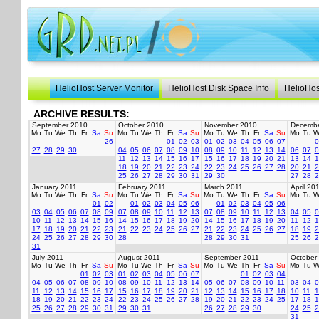
HelioHost Server Monitor
HelioHost Disk Space Info
HelioHos
ARCHIVE RESULTS:
September 2010
October 2010
November 2010
Decembe
Mo
Tu
We
Th
Fr
Sa
Su
Mo
Tu
We
Th
Fr
Sa
Su
Mo
Tu
We
Th
Fr
Sa
Su
Mo
Tu
W
26
01
02
03
01
02
03
04
05
06
07
0
27
28
29
30
04
05
06
07
08
09
10
08
09
10
11
12
13
14
06
07
0
11
12
13
14
15
16
17
15
16
17
18
19
20
21
13
14
1
18
19
20
21
22
23
24
22
23
24
25
26
27
28
20
21
2
25
26
27
28
29
30
31
29
30
27
28
2
January 2011
February 2011
March 2011
April 20
Mo
Tu
We
Th
Fr
Sa
Su
Mo
Tu
We
Th
Fr
Sa
Su
Mo
Tu
We
Th
Fr
Sa
Su
Mo
Tu
W
01
02
01
02
03
04
05
06
01
02
03
04
05
06
03
04
05
06
07
08
09
07
08
09
10
11
12
13
07
08
09
10
11
12
13
04
05
0
10
11
12
13
14
15
16
14
15
16
17
18
19
20
14
15
16
17
18
19
20
11
12
1
17
18
19
20
21
22
23
21
22
23
24
25
26
27
21
22
23
24
25
26
27
18
19
2
24
25
26
27
28
29
30
28
28
29
30
31
25
26
2
31
July 2011
August 2011
September 2011
October
Mo
Tu
We
Th
Fr
Sa
Su
Mo
Tu
We
Th
Fr
Sa
Su
Mo
Tu
We
Th
Fr
Sa
Su
Mo
Tu
W
01
02
03
01
02
03
04
05
06
07
01
02
03
04
04
05
06
07
08
09
10
08
09
10
11
12
13
14
05
06
07
08
09
10
11
03
04
0
11
12
13
14
15
16
17
15
16
17
18
19
20
21
12
13
14
15
16
17
18
10
11
1
18
19
20
21
22
23
24
22
23
24
25
26
27
28
19
20
21
22
23
24
25
17
18
1
25
26
27
28
29
30
31
29
30
31
26
27
28
29
30
24
25
2
31