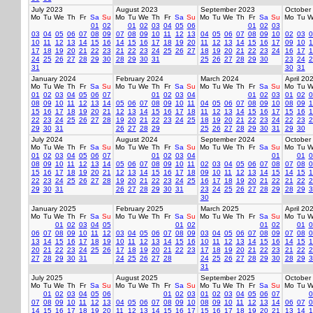
July 2023
August 2023
September 2023
October
Mo
Tu
We
Th
Fr
Sa
Su
Mo
Tu
We
Th
Fr
Sa
Su
Mo
Tu
We
Th
Fr
Sa
Su
Mo
Tu
W
01
02
01
02
03
04
05
06
01
02
03
03
04
05
06
07
08
09
07
08
09
10
11
12
13
04
05
06
07
08
09
10
02
03
0
10
11
12
13
14
15
16
14
15
16
17
18
19
20
11
12
13
14
15
16
17
09
10
1
17
18
19
20
21
22
23
21
22
23
24
25
26
27
18
19
20
21
22
23
24
16
17
1
24
25
26
27
28
29
30
28
29
30
31
25
26
27
28
29
30
23
24
2
31
30
31
January 2024
February 2024
March 2024
April 20
Mo
Tu
We
Th
Fr
Sa
Su
Mo
Tu
We
Th
Fr
Sa
Su
Mo
Tu
We
Th
Fr
Sa
Su
Mo
Tu
W
01
02
03
04
05
06
07
01
02
03
04
01
02
03
01
02
0
08
09
10
11
12
13
14
05
06
07
08
09
10
11
04
05
06
07
08
09
10
08
09
1
15
16
17
18
19
20
21
12
13
14
15
16
17
18
11
12
13
14
15
16
17
15
16
1
22
23
24
25
26
27
28
19
20
21
22
23
24
25
18
19
20
21
22
23
24
22
23
2
29
30
31
26
27
28
29
25
26
27
28
29
30
31
29
30
July 2024
August 2024
September 2024
October
Mo
Tu
We
Th
Fr
Sa
Su
Mo
Tu
We
Th
Fr
Sa
Su
Mo
Tu
We
Th
Fr
Sa
Su
Mo
Tu
W
01
02
03
04
05
06
07
01
02
03
04
01
01
0
08
09
10
11
12
13
14
05
06
07
08
09
10
11
02
03
04
05
06
07
08
07
08
0
15
16
17
18
19
20
21
12
13
14
15
16
17
18
09
10
11
12
13
14
15
14
15
1
22
23
24
25
26
27
28
19
20
21
22
23
24
25
16
17
18
19
20
21
22
21
22
2
29
30
31
26
27
28
29
30
31
23
24
25
26
27
28
29
28
29
3
30
January 2025
February 2025
March 2025
April 20
Mo
Tu
We
Th
Fr
Sa
Su
Mo
Tu
We
Th
Fr
Sa
Su
Mo
Tu
We
Th
Fr
Sa
Su
Mo
Tu
W
01
02
03
04
05
01
02
01
02
01
0
06
07
08
09
10
11
12
03
04
05
06
07
08
09
03
04
05
06
07
08
09
07
08
0
13
14
15
16
17
18
19
10
11
12
13
14
15
16
10
11
12
13
14
15
16
14
15
1
20
21
22
23
24
25
26
17
18
19
20
21
22
23
17
18
19
20
21
22
23
21
22
2
27
28
29
30
31
24
25
26
27
28
24
25
26
27
28
29
30
28
29
3
31
July 2025
August 2025
September 2025
October
Mo
Tu
We
Th
Fr
Sa
Su
Mo
Tu
We
Th
Fr
Sa
Su
Mo
Tu
We
Th
Fr
Sa
Su
Mo
Tu
W
01
02
03
04
05
06
01
02
03
01
02
03
04
05
06
07
0
07
08
09
10
11
12
13
04
05
06
07
08
09
10
08
09
10
11
12
13
14
06
07
0
14
15
16
17
18
19
20
11
12
13
14
15
16
17
15
16
17
18
19
20
21
13
14
1