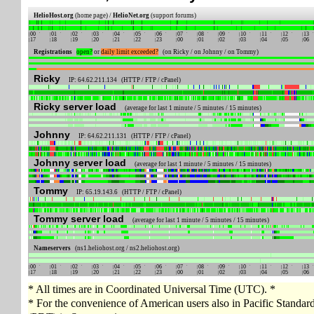
HelioHost.org
(home page) /
HelioNet.org
(support forums)
00
01
02
03
04
05
06
07
08
09
10
11
12
13
17
18
19
20
21
22
23
00
01
02
03
04
05
06
Registrations
open?
or
daily limit exceeded?
(on Ricky / on Johnny / on Tommy)
Ricky
IP: 64.62.211.134 (HTTP / FTP / cPanel)
Ricky server load
(average for last 1 minute / 5 minutes / 15 minutes)
Johnny
IP: 64.62.211.131 (HTTP / FTP / cPanel)
Johnny server load
(average for last 1 minute / 5 minutes / 15 minutes)
Tommy
IP: 65.19.143.6 (HTTP / FTP / cPanel)
Tommy server load
(average for last 1 minute / 5 minutes / 15 minutes)
Nameservers
(ns1.heliohost.org / ns2.heliohost.org)
00
01
02
03
04
05
06
07
08
09
10
11
12
13
17
18
19
20
21
22
23
00
01
02
03
04
05
06
* All times are in Coordinated Universal Time (UTC). *
* For the convenience of American users also in Pacific Standa