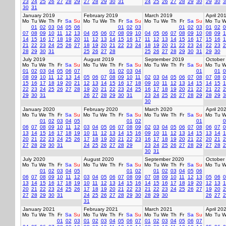
23
24
25
26
27
28
29
27
28
29
30
31
24
25
26
27
28
29
30
29
30
3
30
31
January 2019
February 2019
March 2019
April 20
Mo
Tu
We
Th
Fr
Sa
Su
Mo
Tu
We
Th
Fr
Sa
Su
Mo
Tu
We
Th
Fr
Sa
Su
Mo
Tu
W
01
02
03
04
05
06
01
02
03
01
02
03
01
02
0
07
08
09
10
11
12
13
04
05
06
07
08
09
10
04
05
06
07
08
09
10
08
09
1
14
15
16
17
18
19
20
11
12
13
14
15
16
17
11
12
13
14
15
16
17
15
16
1
21
22
23
24
25
26
27
18
19
20
21
22
23
24
18
19
20
21
22
23
24
22
23
2
28
29
30
31
25
26
27
28
25
26
27
28
29
30
31
29
30
July 2019
August 2019
September 2019
October
Mo
Tu
We
Th
Fr
Sa
Su
Mo
Tu
We
Th
Fr
Sa
Su
Mo
Tu
We
Th
Fr
Sa
Su
Mo
Tu
W
01
02
03
04
05
06
07
01
02
03
04
01
01
0
08
09
10
11
12
13
14
05
06
07
08
09
10
11
02
03
04
05
06
07
08
07
08
0
15
16
17
18
19
20
21
12
13
14
15
16
17
18
09
10
11
12
13
14
15
14
15
1
22
23
24
25
26
27
28
19
20
21
22
23
24
25
16
17
18
19
20
21
22
21
22
2
29
30
31
26
27
28
29
30
31
23
24
25
26
27
28
29
28
29
3
30
January 2020
February 2020
March 2020
April 20
Mo
Tu
We
Th
Fr
Sa
Su
Mo
Tu
We
Th
Fr
Sa
Su
Mo
Tu
We
Th
Fr
Sa
Su
Mo
Tu
W
01
02
03
04
05
01
02
01
0
06
07
08
09
10
11
12
03
04
05
06
07
08
09
02
03
04
05
06
07
08
06
07
0
13
14
15
16
17
18
19
10
11
12
13
14
15
16
09
10
11
12
13
14
15
13
14
1
20
21
22
23
24
25
26
17
18
19
20
21
22
23
16
17
18
19
20
21
22
20
21
2
27
28
29
30
31
24
25
26
27
28
29
23
24
25
26
27
28
29
27
28
2
30
31
July 2020
August 2020
September 2020
October
Mo
Tu
We
Th
Fr
Sa
Su
Mo
Tu
We
Th
Fr
Sa
Su
Mo
Tu
We
Th
Fr
Sa
Su
Mo
Tu
W
01
02
03
04
05
01
02
01
02
03
04
05
06
06
07
08
09
10
11
12
03
04
05
06
07
08
09
07
08
09
10
11
12
13
05
06
0
13
14
15
16
17
18
19
10
11
12
13
14
15
16
14
15
16
17
18
19
20
12
13
1
20
21
22
23
24
25
26
17
18
19
20
21
22
23
21
22
23
24
25
26
27
19
20
2
27
28
29
30
31
24
25
26
27
28
29
30
28
29
30
26
27
2
31
January 2021
February 2021
March 2021
April 20
Mo
Tu
We
Th
Fr
Sa
Su
Mo
Tu
We
Th
Fr
Sa
Su
Mo
Tu
We
Th
Fr
Sa
Su
Mo
Tu
W
01
02
03
01
02
03
04
05
06
07
01
02
03
04
05
06
07