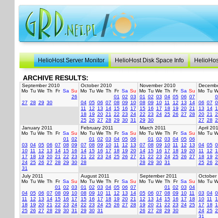
HelioHost Server Monitor
HelioHost Disk Space Info
HelioHos
ARCHIVE RESULTS:
September 2010
October 2010
November 2010
Decembe
Mo
Tu
We
Th
Fr
Sa
Su
Mo
Tu
We
Th
Fr
Sa
Su
Mo
Tu
We
Th
Fr
Sa
Su
Mo
Tu
W
26
01
02
03
01
02
03
04
05
06
07
0
27
28
29
30
04
05
06
07
08
09
10
08
09
10
11
12
13
14
06
07
0
11
12
13
14
15
16
17
15
16
17
18
19
20
21
13
14
1
18
19
20
21
22
23
24
22
23
24
25
26
27
28
20
21
2
25
26
27
28
29
30
31
29
30
27
28
2
January 2011
February 2011
March 2011
April 20
Mo
Tu
We
Th
Fr
Sa
Su
Mo
Tu
We
Th
Fr
Sa
Su
Mo
Tu
We
Th
Fr
Sa
Su
Mo
Tu
W
01
02
01
02
03
04
05
06
01
02
03
04
05
06
03
04
05
06
07
08
09
07
08
09
10
11
12
13
07
08
09
10
11
12
13
04
05
0
10
11
12
13
14
15
16
14
15
16
17
18
19
20
14
15
16
17
18
19
20
11
12
1
17
18
19
20
21
22
23
21
22
23
24
25
26
27
21
22
23
24
25
26
27
18
19
2
24
25
26
27
28
29
30
28
28
29
30
31
25
26
2
31
July 2011
August 2011
September 2011
October
Mo
Tu
We
Th
Fr
Sa
Su
Mo
Tu
We
Th
Fr
Sa
Su
Mo
Tu
We
Th
Fr
Sa
Su
Mo
Tu
W
01
02
03
01
02
03
04
05
06
07
01
02
03
04
04
05
06
07
08
09
10
08
09
10
11
12
13
14
05
06
07
08
09
10
11
03
04
0
11
12
13
14
15
16
17
15
16
17
18
19
20
21
12
13
14
15
16
17
18
10
11
1
18
19
20
21
22
23
24
22
23
24
25
26
27
28
19
20
21
22
23
24
25
17
18
1
25
26
27
28
29
30
31
29
30
31
26
27
28
29
30
24
25
2
31