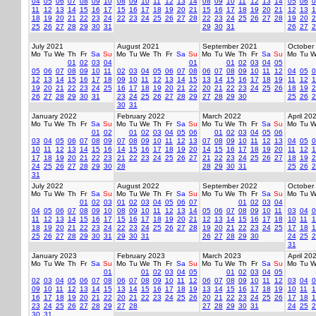
04
05
06
07
08
09
10
08
09
10
11
12
13
14
08
09
10
11
12
13
14
05
06
0
11
12
13
14
15
16
17
15
16
17
18
19
20
21
15
16
17
18
19
20
21
12
13
1
18
19
20
21
22
23
24
22
23
24
25
26
27
28
22
23
24
25
26
27
28
19
20
2
25
26
27
28
29
30
31
29
30
31
26
27
2
July 2021
August 2021
September 2021
October
Mo
Tu
We
Th
Fr
Sa
Su
Mo
Tu
We
Th
Fr
Sa
Su
Mo
Tu
We
Th
Fr
Sa
Su
Mo
Tu
W
01
02
03
04
01
01
02
03
04
05
05
06
07
08
09
10
11
02
03
04
05
06
07
08
06
07
08
09
10
11
12
04
05
0
12
13
14
15
16
17
18
09
10
11
12
13
14
15
13
14
15
16
17
18
19
11
12
1
19
20
21
22
23
24
25
16
17
18
19
20
21
22
20
21
22
23
24
25
26
18
19
2
26
27
28
29
30
31
23
24
25
26
27
28
29
27
28
29
30
25
26
2
30
31
January 2022
February 2022
March 2022
April 20
Mo
Tu
We
Th
Fr
Sa
Su
Mo
Tu
We
Th
Fr
Sa
Su
Mo
Tu
We
Th
Fr
Sa
Su
Mo
Tu
W
01
02
01
02
03
04
05
06
01
02
03
04
05
06
03
04
05
06
07
08
09
07
08
09
10
11
12
13
07
08
09
10
11
12
13
04
05
0
10
11
12
13
14
15
16
14
15
16
17
18
19
20
14
15
16
17
18
19
20
11
12
1
17
18
19
20
21
22
23
21
22
23
24
25
26
27
21
22
23
24
25
26
27
18
19
2
24
25
26
27
28
29
30
28
28
29
30
31
25
26
2
31
July 2022
August 2022
September 2022
October
Mo
Tu
We
Th
Fr
Sa
Su
Mo
Tu
We
Th
Fr
Sa
Su
Mo
Tu
We
Th
Fr
Sa
Su
Mo
Tu
W
01
02
03
01
02
03
04
05
06
07
01
02
03
04
04
05
06
07
08
09
10
08
09
10
11
12
13
14
05
06
07
08
09
10
11
03
04
0
11
12
13
14
15
16
17
15
16
17
18
19
20
21
12
13
14
15
16
17
18
10
11
1
18
19
20
21
22
23
24
22
23
24
25
26
27
28
19
20
21
22
23
24
25
17
18
1
25
26
27
28
29
30
31
29
30
31
26
27
28
29
30
24
25
2
31
January 2023
February 2023
March 2023
April 20
Mo
Tu
We
Th
Fr
Sa
Su
Mo
Tu
We
Th
Fr
Sa
Su
Mo
Tu
We
Th
Fr
Sa
Su
Mo
Tu
W
01
01
02
03
04
05
01
02
03
04
05
02
03
04
05
06
07
08
06
07
08
09
10
11
12
06
07
08
09
10
11
12
03
04
0
09
10
11
12
13
14
15
13
14
15
16
17
18
19
13
14
15
16
17
18
19
10
11
1
16
17
18
19
20
21
22
20
21
22
23
24
25
26
20
21
22
23
24
25
26
17
18
1
23
24
25
26
27
28
29
27
28
27
28
29
30
31
24
25
2
30
31