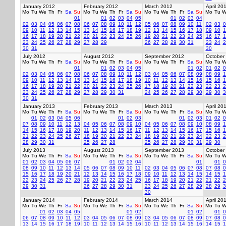
January 2012
February 2012
March 2012
April 20
Mo
Tu
We
Th
Fr
Sa
Su
Mo
Tu
We
Th
Fr
Sa
Su
Mo
Tu
We
Th
Fr
Sa
Su
Mo
Tu
W
01
01
02
03
04
05
01
02
03
04
02
03
04
05
06
07
08
06
07
08
09
10
11
12
05
06
07
08
09
10
11
02
03
0
09
10
11
12
13
14
15
13
14
15
16
17
18
19
12
13
14
15
16
17
18
09
10
1
16
17
18
19
20
21
22
20
21
22
23
24
25
26
19
20
21
22
23
24
25
16
17
1
23
24
25
26
27
28
29
27
28
29
26
27
28
29
30
31
23
24
2
30
31
30
July 2012
August 2012
September 2012
October
Mo
Tu
We
Th
Fr
Sa
Su
Mo
Tu
We
Th
Fr
Sa
Su
Mo
Tu
We
Th
Fr
Sa
Su
Mo
Tu
W
01
01
02
03
04
05
01
02
01
02
0
02
03
04
05
06
07
08
06
07
08
09
10
11
12
03
04
05
06
07
08
09
08
09
1
09
10
11
12
13
14
15
13
14
15
16
17
18
19
10
11
12
13
14
15
16
15
16
1
16
17
18
19
20
21
22
20
21
22
23
24
25
26
17
18
19
20
21
22
23
22
23
2
23
24
25
26
27
28
29
27
28
29
30
31
24
25
26
27
28
29
30
29
30
3
30
31
January 2013
February 2013
March 2013
April 20
Mo
Tu
We
Th
Fr
Sa
Su
Mo
Tu
We
Th
Fr
Sa
Su
Mo
Tu
We
Th
Fr
Sa
Su
Mo
Tu
W
01
02
03
04
05
06
01
02
03
01
02
03
01
02
0
07
08
09
10
11
12
13
04
05
06
07
08
09
10
04
05
06
07
08
09
10
08
09
1
14
15
16
17
18
19
20
11
12
13
14
15
16
17
11
12
13
14
15
16
17
15
16
1
21
22
23
24
25
26
27
18
19
20
21
22
23
24
18
19
20
21
22
23
24
22
23
2
28
29
30
31
25
26
27
28
25
26
27
28
29
30
31
29
30
July 2013
August 2013
September 2013
October
Mo
Tu
We
Th
Fr
Sa
Su
Mo
Tu
We
Th
Fr
Sa
Su
Mo
Tu
We
Th
Fr
Sa
Su
Mo
Tu
W
01
02
03
04
05
06
07
01
02
03
04
01
01
0
08
09
10
11
12
13
14
05
06
07
08
09
10
11
02
03
04
05
06
07
08
07
08
0
15
16
17
18
19
20
21
12
13
14
15
16
17
18
09
10
11
12
13
14
15
14
15
1
22
23
24
25
26
27
28
19
20
21
22
23
24
25
16
17
18
19
20
21
22
21
22
2
29
30
31
26
27
28
29
30
31
23
24
25
26
27
28
29
28
29
3
30
January 2014
February 2014
March 2014
April 20
Mo
Tu
We
Th
Fr
Sa
Su
Mo
Tu
We
Th
Fr
Sa
Su
Mo
Tu
We
Th
Fr
Sa
Su
Mo
Tu
W
01
02
03
04
05
01
02
01
02
01
0
06
07
08
09
10
11
12
03
04
05
06
07
08
09
03
04
05
06
07
08
09
07
08
0
13
14
15
16
17
18
19
10
11
12
13
14
15
16
10
11
12
13
14
15
16
14
15
1