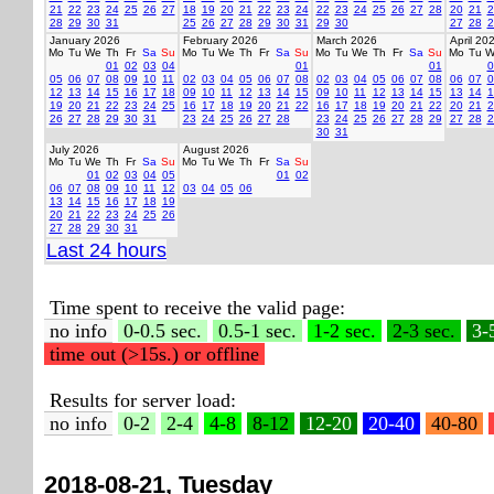
21
22
23
24
25
26
27
18
19
20
21
22
23
24
22
23
24
25
26
27
28
20
21
2
28
29
30
31
25
26
27
28
29
30
31
29
30
27
28
2
January 2026
February 2026
March 2026
April 20
Mo
Tu
We
Th
Fr
Sa
Su
Mo
Tu
We
Th
Fr
Sa
Su
Mo
Tu
We
Th
Fr
Sa
Su
Mo
Tu
W
01
02
03
04
01
01
0
05
06
07
08
09
10
11
02
03
04
05
06
07
08
02
03
04
05
06
07
08
06
07
0
12
13
14
15
16
17
18
09
10
11
12
13
14
15
09
10
11
12
13
14
15
13
14
1
19
20
21
22
23
24
25
16
17
18
19
20
21
22
16
17
18
19
20
21
22
20
21
2
26
27
28
29
30
31
23
24
25
26
27
28
23
24
25
26
27
28
29
27
28
2
30
31
July 2026
August 2026
Mo
Tu
We
Th
Fr
Sa
Su
Mo
Tu
We
Th
Fr
Sa
Su
01
02
03
04
05
01
02
06
07
08
09
10
11
12
03
04
05
06
13
14
15
16
17
18
19
20
21
22
23
24
25
26
27
28
29
30
31
Last 24 hours
Time spent to receive the valid page:
no info
0-0.5 sec.
0.5-1 sec.
1-2 sec.
2-3 sec.
3-
time out (>15s.) or offline
Results for server load:
no info
0-2
2-4
4-8
8-12
12-20
20-40
40-80
2018-08-21, Tuesday