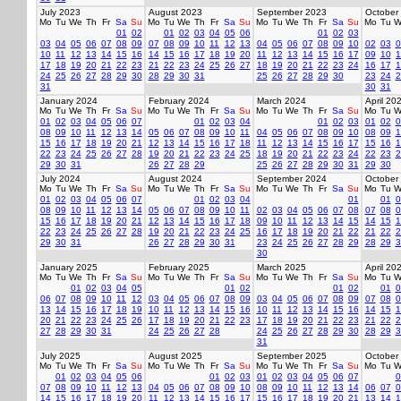
July 2023
August 2023
September 2023
October
Mo
Tu
We
Th
Fr
Sa
Su
Mo
Tu
We
Th
Fr
Sa
Su
Mo
Tu
We
Th
Fr
Sa
Su
Mo
Tu
W
01
02
01
02
03
04
05
06
01
02
03
03
04
05
06
07
08
09
07
08
09
10
11
12
13
04
05
06
07
08
09
10
02
03
0
10
11
12
13
14
15
16
14
15
16
17
18
19
20
11
12
13
14
15
16
17
09
10
1
17
18
19
20
21
22
23
21
22
23
24
25
26
27
18
19
20
21
22
23
24
16
17
1
24
25
26
27
28
29
30
28
29
30
31
25
26
27
28
29
30
23
24
2
31
30
31
January 2024
February 2024
March 2024
April 20
Mo
Tu
We
Th
Fr
Sa
Su
Mo
Tu
We
Th
Fr
Sa
Su
Mo
Tu
We
Th
Fr
Sa
Su
Mo
Tu
W
01
02
03
04
05
06
07
01
02
03
04
01
02
03
01
02
0
08
09
10
11
12
13
14
05
06
07
08
09
10
11
04
05
06
07
08
09
10
08
09
1
15
16
17
18
19
20
21
12
13
14
15
16
17
18
11
12
13
14
15
16
17
15
16
1
22
23
24
25
26
27
28
19
20
21
22
23
24
25
18
19
20
21
22
23
24
22
23
2
29
30
31
26
27
28
29
25
26
27
28
29
30
31
29
30
July 2024
August 2024
September 2024
October
Mo
Tu
We
Th
Fr
Sa
Su
Mo
Tu
We
Th
Fr
Sa
Su
Mo
Tu
We
Th
Fr
Sa
Su
Mo
Tu
W
01
02
03
04
05
06
07
01
02
03
04
01
01
0
08
09
10
11
12
13
14
05
06
07
08
09
10
11
02
03
04
05
06
07
08
07
08
0
15
16
17
18
19
20
21
12
13
14
15
16
17
18
09
10
11
12
13
14
15
14
15
1
22
23
24
25
26
27
28
19
20
21
22
23
24
25
16
17
18
19
20
21
22
21
22
2
29
30
31
26
27
28
29
30
31
23
24
25
26
27
28
29
28
29
3
30
January 2025
February 2025
March 2025
April 20
Mo
Tu
We
Th
Fr
Sa
Su
Mo
Tu
We
Th
Fr
Sa
Su
Mo
Tu
We
Th
Fr
Sa
Su
Mo
Tu
W
01
02
03
04
05
01
02
01
02
01
0
06
07
08
09
10
11
12
03
04
05
06
07
08
09
03
04
05
06
07
08
09
07
08
0
13
14
15
16
17
18
19
10
11
12
13
14
15
16
10
11
12
13
14
15
16
14
15
1
20
21
22
23
24
25
26
17
18
19
20
21
22
23
17
18
19
20
21
22
23
21
22
2
27
28
29
30
31
24
25
26
27
28
24
25
26
27
28
29
30
28
29
3
31
July 2025
August 2025
September 2025
October
Mo
Tu
We
Th
Fr
Sa
Su
Mo
Tu
We
Th
Fr
Sa
Su
Mo
Tu
We
Th
Fr
Sa
Su
Mo
Tu
W
01
02
03
04
05
06
01
02
03
01
02
03
04
05
06
07
0
07
08
09
10
11
12
13
04
05
06
07
08
09
10
08
09
10
11
12
13
14
06
07
0
14
15
16
17
18
19
20
11
12
13
14
15
16
17
15
16
17
18
19
20
21
13
14
1