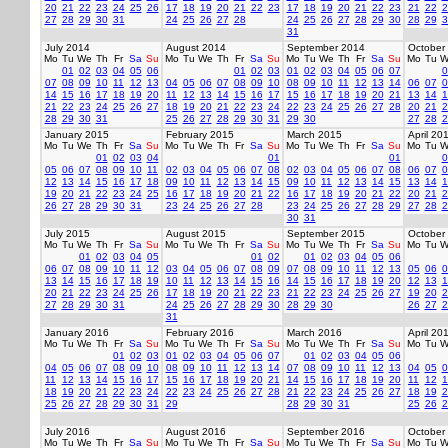
20
21
22
23
24
25
26
17
18
19
20
21
22
23
17
18
19
20
21
22
23
21
22
2
27
28
29
30
31
24
25
26
27
28
24
25
26
27
28
29
30
28
29
3
31
July 2014
August 2014
September 2014
October
Mo
Tu
We
Th
Fr
Sa
Su
Mo
Tu
We
Th
Fr
Sa
Su
Mo
Tu
We
Th
Fr
Sa
Su
Mo
Tu
W
01
02
03
04
05
06
01
02
03
01
02
03
04
05
06
07
0
07
08
09
10
11
12
13
04
05
06
07
08
09
10
08
09
10
11
12
13
14
06
07
0
14
15
16
17
18
19
20
11
12
13
14
15
16
17
15
16
17
18
19
20
21
13
14
1
21
22
23
24
25
26
27
18
19
20
21
22
23
24
22
23
24
25
26
27
28
20
21
2
28
29
30
31
25
26
27
28
29
30
31
29
30
27
28
2
January 2015
February 2015
March 2015
April 20
Mo
Tu
We
Th
Fr
Sa
Su
Mo
Tu
We
Th
Fr
Sa
Su
Mo
Tu
We
Th
Fr
Sa
Su
Mo
Tu
W
01
02
03
04
01
01
0
05
06
07
08
09
10
11
02
03
04
05
06
07
08
02
03
04
05
06
07
08
06
07
0
12
13
14
15
16
17
18
09
10
11
12
13
14
15
09
10
11
12
13
14
15
13
14
1
19
20
21
22
23
24
25
16
17
18
19
20
21
22
16
17
18
19
20
21
22
20
21
2
26
27
28
29
30
31
23
24
25
26
27
28
23
24
25
26
27
28
29
27
28
2
30
31
July 2015
August 2015
September 2015
October
Mo
Tu
We
Th
Fr
Sa
Su
Mo
Tu
We
Th
Fr
Sa
Su
Mo
Tu
We
Th
Fr
Sa
Su
Mo
Tu
W
01
02
03
04
05
01
02
01
02
03
04
05
06
06
07
08
09
10
11
12
03
04
05
06
07
08
09
07
08
09
10
11
12
13
05
06
0
13
14
15
16
17
18
19
10
11
12
13
14
15
16
14
15
16
17
18
19
20
12
13
1
20
21
22
23
24
25
26
17
18
19
20
21
22
23
21
22
23
24
25
26
27
19
20
2
27
28
29
30
31
24
25
26
27
28
29
30
28
29
30
26
27
2
31
January 2016
February 2016
March 2016
April 20
Mo
Tu
We
Th
Fr
Sa
Su
Mo
Tu
We
Th
Fr
Sa
Su
Mo
Tu
We
Th
Fr
Sa
Su
Mo
Tu
W
01
02
03
01
02
03
04
05
06
07
01
02
03
04
05
06
04
05
06
07
08
09
10
08
09
10
11
12
13
14
07
08
09
10
11
12
13
04
05
0
11
12
13
14
15
16
17
15
16
17
18
19
20
21
14
15
16
17
18
19
20
11
12
1
18
19
20
21
22
23
24
22
23
24
25
26
27
28
21
22
23
24
25
26
27
18
19
2
25
26
27
28
29
30
31
29
28
29
30
31
25
26
2
July 2016
August 2016
September 2016
October
Mo
Tu
We
Th
Fr
Sa
Su
Mo
Tu
We
Th
Fr
Sa
Su
Mo
Tu
We
Th
Fr
Sa
Su
Mo
Tu
W