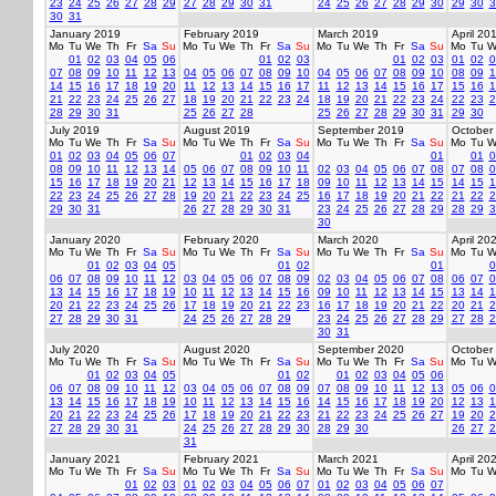
23
24
25
26
27
28
29
27
28
29
30
31
24
25
26
27
28
29
30
29
30
3
30
31
January 2019
February 2019
March 2019
April 20
Mo
Tu
We
Th
Fr
Sa
Su
Mo
Tu
We
Th
Fr
Sa
Su
Mo
Tu
We
Th
Fr
Sa
Su
Mo
Tu
W
01
02
03
04
05
06
01
02
03
01
02
03
01
02
0
07
08
09
10
11
12
13
04
05
06
07
08
09
10
04
05
06
07
08
09
10
08
09
1
14
15
16
17
18
19
20
11
12
13
14
15
16
17
11
12
13
14
15
16
17
15
16
1
21
22
23
24
25
26
27
18
19
20
21
22
23
24
18
19
20
21
22
23
24
22
23
2
28
29
30
31
25
26
27
28
25
26
27
28
29
30
31
29
30
July 2019
August 2019
September 2019
October
Mo
Tu
We
Th
Fr
Sa
Su
Mo
Tu
We
Th
Fr
Sa
Su
Mo
Tu
We
Th
Fr
Sa
Su
Mo
Tu
W
01
02
03
04
05
06
07
01
02
03
04
01
01
0
08
09
10
11
12
13
14
05
06
07
08
09
10
11
02
03
04
05
06
07
08
07
08
0
15
16
17
18
19
20
21
12
13
14
15
16
17
18
09
10
11
12
13
14
15
14
15
1
22
23
24
25
26
27
28
19
20
21
22
23
24
25
16
17
18
19
20
21
22
21
22
2
29
30
31
26
27
28
29
30
31
23
24
25
26
27
28
29
28
29
3
30
January 2020
February 2020
March 2020
April 20
Mo
Tu
We
Th
Fr
Sa
Su
Mo
Tu
We
Th
Fr
Sa
Su
Mo
Tu
We
Th
Fr
Sa
Su
Mo
Tu
W
01
02
03
04
05
01
02
01
0
06
07
08
09
10
11
12
03
04
05
06
07
08
09
02
03
04
05
06
07
08
06
07
0
13
14
15
16
17
18
19
10
11
12
13
14
15
16
09
10
11
12
13
14
15
13
14
1
20
21
22
23
24
25
26
17
18
19
20
21
22
23
16
17
18
19
20
21
22
20
21
2
27
28
29
30
31
24
25
26
27
28
29
23
24
25
26
27
28
29
27
28
2
30
31
July 2020
August 2020
September 2020
October
Mo
Tu
We
Th
Fr
Sa
Su
Mo
Tu
We
Th
Fr
Sa
Su
Mo
Tu
We
Th
Fr
Sa
Su
Mo
Tu
W
01
02
03
04
05
01
02
01
02
03
04
05
06
06
07
08
09
10
11
12
03
04
05
06
07
08
09
07
08
09
10
11
12
13
05
06
0
13
14
15
16
17
18
19
10
11
12
13
14
15
16
14
15
16
17
18
19
20
12
13
1
20
21
22
23
24
25
26
17
18
19
20
21
22
23
21
22
23
24
25
26
27
19
20
2
27
28
29
30
31
24
25
26
27
28
29
30
28
29
30
26
27
2
31
January 2021
February 2021
March 2021
April 20
Mo
Tu
We
Th
Fr
Sa
Su
Mo
Tu
We
Th
Fr
Sa
Su
Mo
Tu
We
Th
Fr
Sa
Su
Mo
Tu
W
01
02
03
01
02
03
04
05
06
07
01
02
03
04
05
06
07