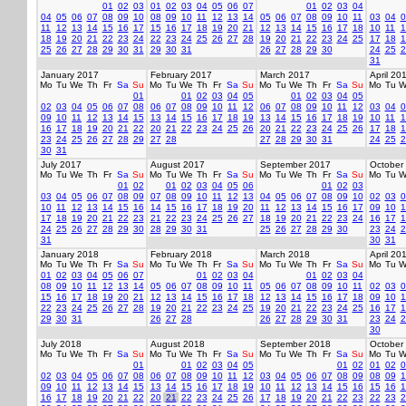
01
02
03
01
02
03
04
05
06
07
01
02
03
04
04
05
06
07
08
09
10
08
09
10
11
12
13
14
05
06
07
08
09
10
11
03
04
0
11
12
13
14
15
16
17
15
16
17
18
19
20
21
12
13
14
15
16
17
18
10
11
1
18
19
20
21
22
23
24
22
23
24
25
26
27
28
19
20
21
22
23
24
25
17
18
1
25
26
27
28
29
30
31
29
30
31
26
27
28
29
30
24
25
2
31
January 2017
February 2017
March 2017
April 20
Mo
Tu
We
Th
Fr
Sa
Su
Mo
Tu
We
Th
Fr
Sa
Su
Mo
Tu
We
Th
Fr
Sa
Su
Mo
Tu
W
01
01
02
03
04
05
01
02
03
04
05
02
03
04
05
06
07
08
06
07
08
09
10
11
12
06
07
08
09
10
11
12
03
04
0
09
10
11
12
13
14
15
13
14
15
16
17
18
19
13
14
15
16
17
18
19
10
11
1
16
17
18
19
20
21
22
20
21
22
23
24
25
26
20
21
22
23
24
25
26
17
18
1
23
24
25
26
27
28
29
27
28
27
28
29
30
31
24
25
2
30
31
July 2017
August 2017
September 2017
October
Mo
Tu
We
Th
Fr
Sa
Su
Mo
Tu
We
Th
Fr
Sa
Su
Mo
Tu
We
Th
Fr
Sa
Su
Mo
Tu
W
01
02
01
02
03
04
05
06
01
02
03
03
04
05
06
07
08
09
07
08
09
10
11
12
13
04
05
06
07
08
09
10
02
03
0
10
11
12
13
14
15
16
14
15
16
17
18
19
20
11
12
13
14
15
16
17
09
10
1
17
18
19
20
21
22
23
21
22
23
24
25
26
27
18
19
20
21
22
23
24
16
17
1
24
25
26
27
28
29
30
28
29
30
31
25
26
27
28
29
30
23
24
2
31
30
31
January 2018
February 2018
March 2018
April 20
Mo
Tu
We
Th
Fr
Sa
Su
Mo
Tu
We
Th
Fr
Sa
Su
Mo
Tu
We
Th
Fr
Sa
Su
Mo
Tu
W
01
02
03
04
05
06
07
01
02
03
04
01
02
03
04
08
09
10
11
12
13
14
05
06
07
08
09
10
11
05
06
07
08
09
10
11
02
03
0
15
16
17
18
19
20
21
12
13
14
15
16
17
18
12
13
14
15
16
17
18
09
10
1
22
23
24
25
26
27
28
19
20
21
22
23
24
25
19
20
21
22
23
24
25
16
17
1
29
30
31
26
27
28
26
27
28
29
30
31
23
24
2
30
July 2018
August 2018
September 2018
October
Mo
Tu
We
Th
Fr
Sa
Su
Mo
Tu
We
Th
Fr
Sa
Su
Mo
Tu
We
Th
Fr
Sa
Su
Mo
Tu
W
01
01
02
03
04
05
01
02
01
02
0
02
03
04
05
06
07
08
06
07
08
09
10
11
12
03
04
05
06
07
08
09
08
09
1
09
10
11
12
13
14
15
13
14
15
16
17
18
19
10
11
12
13
14
15
16
15
16
1
16
17
18
19
20
21
22
20
21
22
23
24
25
26
17
18
19
20
21
22
23
22
23
2