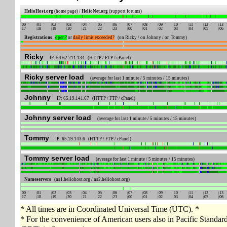
HelioHost.org
(home page) /
HelioNet.org
(support forums)
00
01
02
03
04
05
06
07
08
09
10
11
12
13
17
18
19
20
21
22
23
00
01
02
03
04
05
06
Registrations
open?
or
daily limit exceeded?
(on Ricky / on Johnny / on Tommy)
Ricky
IP: 64.62.211.134 (HTTP / FTP / cPanel)
Ricky server load
(average for last 1 minute / 5 minutes / 15 minutes)
Johnny
IP: 65.19.141.67 (HTTP / FTP / cPanel)
Johnny server load
(average for last 1 minute / 5 minutes / 15 minutes)
Tommy
IP: 65.19.143.6 (HTTP / FTP / cPanel)
Tommy server load
(average for last 1 minute / 5 minutes / 15 minutes)
Nameservers
(ns1.heliohost.org / ns2.heliohost.org)
00
01
02
03
04
05
06
07
08
09
10
11
12
13
17
18
19
20
21
22
23
00
01
02
03
04
05
06
* All times are in Coordinated Universal Time (UTC). *
* For the convenience of American users also in Pacific Standa