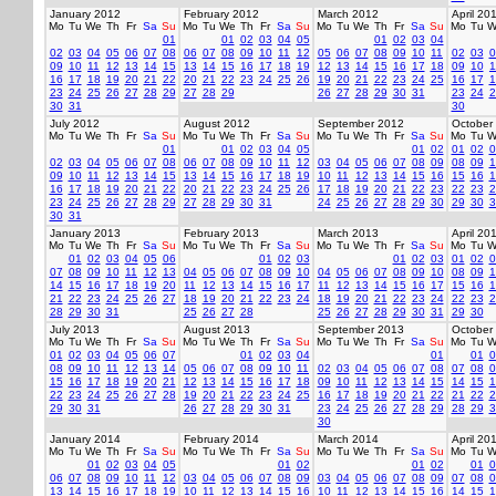
January 2012
February 2012
March 2012
April 20
Mo
Tu
We
Th
Fr
Sa
Su
Mo
Tu
We
Th
Fr
Sa
Su
Mo
Tu
We
Th
Fr
Sa
Su
Mo
Tu
W
01
01
02
03
04
05
01
02
03
04
02
03
04
05
06
07
08
06
07
08
09
10
11
12
05
06
07
08
09
10
11
02
03
0
09
10
11
12
13
14
15
13
14
15
16
17
18
19
12
13
14
15
16
17
18
09
10
1
16
17
18
19
20
21
22
20
21
22
23
24
25
26
19
20
21
22
23
24
25
16
17
1
23
24
25
26
27
28
29
27
28
29
26
27
28
29
30
31
23
24
2
30
31
30
July 2012
August 2012
September 2012
October
Mo
Tu
We
Th
Fr
Sa
Su
Mo
Tu
We
Th
Fr
Sa
Su
Mo
Tu
We
Th
Fr
Sa
Su
Mo
Tu
W
01
01
02
03
04
05
01
02
01
02
0
02
03
04
05
06
07
08
06
07
08
09
10
11
12
03
04
05
06
07
08
09
08
09
1
09
10
11
12
13
14
15
13
14
15
16
17
18
19
10
11
12
13
14
15
16
15
16
1
16
17
18
19
20
21
22
20
21
22
23
24
25
26
17
18
19
20
21
22
23
22
23
2
23
24
25
26
27
28
29
27
28
29
30
31
24
25
26
27
28
29
30
29
30
3
30
31
January 2013
February 2013
March 2013
April 20
Mo
Tu
We
Th
Fr
Sa
Su
Mo
Tu
We
Th
Fr
Sa
Su
Mo
Tu
We
Th
Fr
Sa
Su
Mo
Tu
W
01
02
03
04
05
06
01
02
03
01
02
03
01
02
0
07
08
09
10
11
12
13
04
05
06
07
08
09
10
04
05
06
07
08
09
10
08
09
1
14
15
16
17
18
19
20
11
12
13
14
15
16
17
11
12
13
14
15
16
17
15
16
1
21
22
23
24
25
26
27
18
19
20
21
22
23
24
18
19
20
21
22
23
24
22
23
2
28
29
30
31
25
26
27
28
25
26
27
28
29
30
31
29
30
July 2013
August 2013
September 2013
October
Mo
Tu
We
Th
Fr
Sa
Su
Mo
Tu
We
Th
Fr
Sa
Su
Mo
Tu
We
Th
Fr
Sa
Su
Mo
Tu
W
01
02
03
04
05
06
07
01
02
03
04
01
01
0
08
09
10
11
12
13
14
05
06
07
08
09
10
11
02
03
04
05
06
07
08
07
08
0
15
16
17
18
19
20
21
12
13
14
15
16
17
18
09
10
11
12
13
14
15
14
15
1
22
23
24
25
26
27
28
19
20
21
22
23
24
25
16
17
18
19
20
21
22
21
22
2
29
30
31
26
27
28
29
30
31
23
24
25
26
27
28
29
28
29
3
30
January 2014
February 2014
March 2014
April 20
Mo
Tu
We
Th
Fr
Sa
Su
Mo
Tu
We
Th
Fr
Sa
Su
Mo
Tu
We
Th
Fr
Sa
Su
Mo
Tu
W
01
02
03
04
05
01
02
01
02
01
0
06
07
08
09
10
11
12
03
04
05
06
07
08
09
03
04
05
06
07
08
09
07
08
0
13
14
15
16
17
18
19
10
11
12
13
14
15
16
10
11
12
13
14
15
16
14
15
1