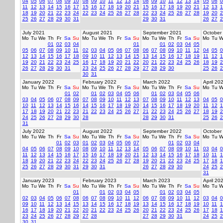
04
05
06
07
08
09
10
08
09
10
11
12
13
14
08
09
10
11
12
13
14
05
06
0
11
12
13
14
15
16
17
15
16
17
18
19
20
21
15
16
17
18
19
20
21
12
13
1
18
19
20
21
22
23
24
22
23
24
25
26
27
28
22
23
24
25
26
27
28
19
20
2
25
26
27
28
29
30
31
29
30
31
26
27
2
July 2021
August 2021
September 2021
October
Mo
Tu
We
Th
Fr
Sa
Su
Mo
Tu
We
Th
Fr
Sa
Su
Mo
Tu
We
Th
Fr
Sa
Su
Mo
Tu
W
01
02
03
04
01
01
02
03
04
05
05
06
07
08
09
10
11
02
03
04
05
06
07
08
06
07
08
09
10
11
12
04
05
0
12
13
14
15
16
17
18
09
10
11
12
13
14
15
13
14
15
16
17
18
19
11
12
1
19
20
21
22
23
24
25
16
17
18
19
20
21
22
20
21
22
23
24
25
26
18
19
2
26
27
28
29
30
31
23
24
25
26
27
28
29
27
28
29
30
25
26
2
30
31
January 2022
February 2022
March 2022
April 20
Mo
Tu
We
Th
Fr
Sa
Su
Mo
Tu
We
Th
Fr
Sa
Su
Mo
Tu
We
Th
Fr
Sa
Su
Mo
Tu
W
01
02
01
02
03
04
05
06
01
02
03
04
05
06
03
04
05
06
07
08
09
07
08
09
10
11
12
13
07
08
09
10
11
12
13
04
05
0
10
11
12
13
14
15
16
14
15
16
17
18
19
20
14
15
16
17
18
19
20
11
12
1
17
18
19
20
21
22
23
21
22
23
24
25
26
27
21
22
23
24
25
26
27
18
19
2
24
25
26
27
28
29
30
28
28
29
30
31
25
26
2
31
July 2022
August 2022
September 2022
October
Mo
Tu
We
Th
Fr
Sa
Su
Mo
Tu
We
Th
Fr
Sa
Su
Mo
Tu
We
Th
Fr
Sa
Su
Mo
Tu
W
01
02
03
01
02
03
04
05
06
07
01
02
03
04
04
05
06
07
08
09
10
08
09
10
11
12
13
14
05
06
07
08
09
10
11
03
04
0
11
12
13
14
15
16
17
15
16
17
18
19
20
21
12
13
14
15
16
17
18
10
11
1
18
19
20
21
22
23
24
22
23
24
25
26
27
28
19
20
21
22
23
24
25
17
18
1
25
26
27
28
29
30
31
29
30
31
26
27
28
29
30
24
25
2
31
January 2023
February 2023
March 2023
April 20
Mo
Tu
We
Th
Fr
Sa
Su
Mo
Tu
We
Th
Fr
Sa
Su
Mo
Tu
We
Th
Fr
Sa
Su
Mo
Tu
W
01
01
02
03
04
05
01
02
03
04
05
02
03
04
05
06
07
08
06
07
08
09
10
11
12
06
07
08
09
10
11
12
03
04
0
09
10
11
12
13
14
15
13
14
15
16
17
18
19
13
14
15
16
17
18
19
10
11
1
16
17
18
19
20
21
22
20
21
22
23
24
25
26
20
21
22
23
24
25
26
17
18
1
23
24
25
26
27
28
29
27
28
27
28
29
30
31
24
25
2
30
31