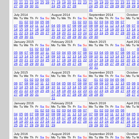
20
21
22
23
24
25
26
17
18
19
20
21
22
23
17
18
19
20
21
22
23
21
22
2
27
28
29
30
31
24
25
26
27
28
24
25
26
27
28
29
30
28
29
3
31
July 2014
August 2014
September 2014
October
Mo
Tu
We
Th
Fr
Sa
Su
Mo
Tu
We
Th
Fr
Sa
Su
Mo
Tu
We
Th
Fr
Sa
Su
Mo
Tu
W
01
02
03
04
05
06
01
02
03
01
02
03
04
05
06
07
0
07
08
09
10
11
12
13
04
05
06
07
08
09
10
08
09
10
11
12
13
14
06
07
0
14
15
16
17
18
19
20
11
12
13
14
15
16
17
15
16
17
18
19
20
21
13
14
1
21
22
23
24
25
26
27
18
19
20
21
22
23
24
22
23
24
25
26
27
28
20
21
2
28
29
30
31
25
26
27
28
29
30
31
29
30
27
28
2
January 2015
February 2015
March 2015
April 20
Mo
Tu
We
Th
Fr
Sa
Su
Mo
Tu
We
Th
Fr
Sa
Su
Mo
Tu
We
Th
Fr
Sa
Su
Mo
Tu
W
01
02
03
04
01
01
0
05
06
07
08
09
10
11
02
03
04
05
06
07
08
02
03
04
05
06
07
08
06
07
0
12
13
14
15
16
17
18
09
10
11
12
13
14
15
09
10
11
12
13
14
15
13
14
1
19
20
21
22
23
24
25
16
17
18
19
20
21
22
16
17
18
19
20
21
22
20
21
2
26
27
28
29
30
31
23
24
25
26
27
28
23
24
25
26
27
28
29
27
28
2
30
31
July 2015
August 2015
September 2015
October
Mo
Tu
We
Th
Fr
Sa
Su
Mo
Tu
We
Th
Fr
Sa
Su
Mo
Tu
We
Th
Fr
Sa
Su
Mo
Tu
W
01
02
03
04
05
01
02
01
02
03
04
05
06
06
07
08
09
10
11
12
03
04
05
06
07
08
09
07
08
09
10
11
12
13
05
06
0
13
14
15
16
17
18
19
10
11
12
13
14
15
16
14
15
16
17
18
19
20
12
13
1
20
21
22
23
24
25
26
17
18
19
20
21
22
23
21
22
23
24
25
26
27
19
20
2
27
28
29
30
31
24
25
26
27
28
29
30
28
29
30
26
27
2
31
January 2016
February 2016
March 2016
April 20
Mo
Tu
We
Th
Fr
Sa
Su
Mo
Tu
We
Th
Fr
Sa
Su
Mo
Tu
We
Th
Fr
Sa
Su
Mo
Tu
W
01
02
03
01
02
03
04
05
06
07
01
02
03
04
05
06
04
05
06
07
08
09
10
08
09
10
11
12
13
14
07
08
09
10
11
12
13
04
05
0
11
12
13
14
15
16
17
15
16
17
18
19
20
21
14
15
16
17
18
19
20
11
12
1
18
19
20
21
22
23
24
22
23
24
25
26
27
28
21
22
23
24
25
26
27
18
19
2
25
26
27
28
29
30
31
29
28
29
30
31
25
26
2
July 2016
August 2016
September 2016
October
Mo
Tu
We
Th
Fr
Sa
Su
Mo
Tu
We
Th
Fr
Sa
Su
Mo
Tu
We
Th
Fr
Sa
Su
Mo
Tu
W