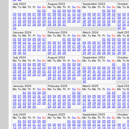
July 2023
August 2023
September 2023
October
Mo
Tu
We
Th
Fr
Sa
Su
Mo
Tu
We
Th
Fr
Sa
Su
Mo
Tu
We
Th
Fr
Sa
Su
Mo
Tu
W
01
02
01
02
03
04
05
06
01
02
03
03
04
05
06
07
08
09
07
08
09
10
11
12
13
04
05
06
07
08
09
10
02
03
0
10
11
12
13
14
15
16
14
15
16
17
18
19
20
11
12
13
14
15
16
17
09
10
1
17
18
19
20
21
22
23
21
22
23
24
25
26
27
18
19
20
21
22
23
24
16
17
1
24
25
26
27
28
29
30
28
29
30
31
25
26
27
28
29
30
23
24
2
31
30
31
January 2024
February 2024
March 2024
April 20
Mo
Tu
We
Th
Fr
Sa
Su
Mo
Tu
We
Th
Fr
Sa
Su
Mo
Tu
We
Th
Fr
Sa
Su
Mo
Tu
W
01
02
03
04
05
06
07
01
02
03
04
01
02
03
01
02
0
08
09
10
11
12
13
14
05
06
07
08
09
10
11
04
05
06
07
08
09
10
08
09
1
15
16
17
18
19
20
21
12
13
14
15
16
17
18
11
12
13
14
15
16
17
15
16
1
22
23
24
25
26
27
28
19
20
21
22
23
24
25
18
19
20
21
22
23
24
22
23
2
29
30
31
26
27
28
29
25
26
27
28
29
30
31
29
30
July 2024
August 2024
September 2024
October
Mo
Tu
We
Th
Fr
Sa
Su
Mo
Tu
We
Th
Fr
Sa
Su
Mo
Tu
We
Th
Fr
Sa
Su
Mo
Tu
W
01
02
03
04
05
06
07
01
02
03
04
01
01
0
08
09
10
11
12
13
14
05
06
07
08
09
10
11
02
03
04
05
06
07
08
07
08
0
15
16
17
18
19
20
21
12
13
14
15
16
17
18
09
10
11
12
13
14
15
14
15
1
22
23
24
25
26
27
28
19
20
21
22
23
24
25
16
17
18
19
20
21
22
21
22
2
29
30
31
26
27
28
29
30
31
23
24
25
26
27
28
29
28
29
3
30
January 2025
February 2025
March 2025
April 20
Mo
Tu
We
Th
Fr
Sa
Su
Mo
Tu
We
Th
Fr
Sa
Su
Mo
Tu
We
Th
Fr
Sa
Su
Mo
Tu
W
01
02
03
04
05
01
02
01
02
01
0
06
07
08
09
10
11
12
03
04
05
06
07
08
09
03
04
05
06
07
08
09
07
08
0
13
14
15
16
17
18
19
10
11
12
13
14
15
16
10
11
12
13
14
15
16
14
15
1
20
21
22
23
24
25
26
17
18
19
20
21
22
23
17
18
19
20
21
22
23
21
22
2
27
28
29
30
31
24
25
26
27
28
24
25
26
27
28
29
30
28
29
3
31
July 2025
August 2025
September 2025
October
Mo
Tu
We
Th
Fr
Sa
Su
Mo
Tu
We
Th
Fr
Sa
Su
Mo
Tu
We
Th
Fr
Sa
Su
Mo
Tu
W
01
02
03
04
05
06
01
02
03
01
02
03
04
05
06
07
0
07
08
09
10
11
12
13
04
05
06
07
08
09
10
08
09
10
11
12
13
14
06
07
0
14
15
16
17
18
19
20
11
12
13
14
15
16
17
15
16
17
18
19
20
21
13
14
1