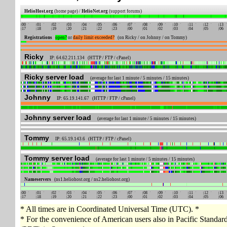
HelioHost.org
(home page) /
HelioNet.org
(support forums)
00
01
02
03
04
05
06
07
08
09
10
11
12
13
17
18
19
20
21
22
23
00
01
02
03
04
05
06
Registrations
open?
or
daily limit exceeded?
(on Ricky / on Johnny / on Tommy)
Ricky
IP: 64.62.211.134 (HTTP / FTP / cPanel)
Ricky server load
(average for last 1 minute / 5 minutes / 15 minutes)
Johnny
IP: 65.19.141.67 (HTTP / FTP / cPanel)
Johnny server load
(average for last 1 minute / 5 minutes / 15 minutes)
Tommy
IP: 65.19.143.6 (HTTP / FTP / cPanel)
Tommy server load
(average for last 1 minute / 5 minutes / 15 minutes)
Nameservers
(ns1.heliohost.org / ns2.heliohost.org)
00
01
02
03
04
05
06
07
08
09
10
11
12
13
17
18
19
20
21
22
23
00
01
02
03
04
05
06
* All times are in Coordinated Universal Time (UTC). *
* For the convenience of American users also in Pacific Standa