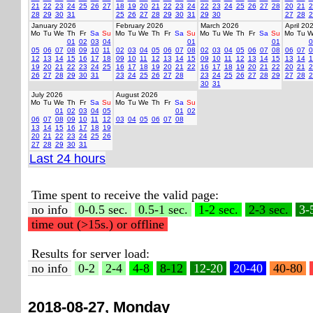
21
22
23
24
25
26
27
18
19
20
21
22
23
24
22
23
24
25
26
27
28
20
21
2
28
29
30
31
25
26
27
28
29
30
31
29
30
27
28
2
January 2026
February 2026
March 2026
April 20
Mo
Tu
We
Th
Fr
Sa
Su
Mo
Tu
We
Th
Fr
Sa
Su
Mo
Tu
We
Th
Fr
Sa
Su
Mo
Tu
W
01
02
03
04
01
01
0
05
06
07
08
09
10
11
02
03
04
05
06
07
08
02
03
04
05
06
07
08
06
07
0
12
13
14
15
16
17
18
09
10
11
12
13
14
15
09
10
11
12
13
14
15
13
14
1
19
20
21
22
23
24
25
16
17
18
19
20
21
22
16
17
18
19
20
21
22
20
21
2
26
27
28
29
30
31
23
24
25
26
27
28
23
24
25
26
27
28
29
27
28
2
30
31
July 2026
August 2026
Mo
Tu
We
Th
Fr
Sa
Su
Mo
Tu
We
Th
Fr
Sa
Su
01
02
03
04
05
01
02
06
07
08
09
10
11
12
03
04
05
06
07
08
13
14
15
16
17
18
19
20
21
22
23
24
25
26
27
28
29
30
31
Last 24 hours
Time spent to receive the valid page:
no info
0-0.5 sec.
0.5-1 sec.
1-2 sec.
2-3 sec.
3-
time out (>15s.) or offline
Results for server load:
no info
0-2
2-4
4-8
8-12
12-20
20-40
40-80
2018-08-27, Monday