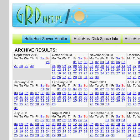
HelioHost Server Monitor
HelioHost Disk Space Info
HelioHos
ARCHIVE RESULTS:
September 2010
October 2010
November 2010
Decembe
Mo
Tu
We
Th
Fr
Sa
Su
Mo
Tu
We
Th
Fr
Sa
Su
Mo
Tu
We
Th
Fr
Sa
Su
Mo
Tu
W
26
01
02
03
01
02
03
04
05
06
07
0
27
28
29
30
04
05
06
07
08
09
10
08
09
10
11
12
13
14
06
07
0
11
12
13
14
15
16
17
15
16
17
18
19
20
21
13
14
1
18
19
20
21
22
23
24
22
23
24
25
26
27
28
20
21
2
25
26
27
28
29
30
31
29
30
27
28
2
January 2011
February 2011
March 2011
April 20
Mo
Tu
We
Th
Fr
Sa
Su
Mo
Tu
We
Th
Fr
Sa
Su
Mo
Tu
We
Th
Fr
Sa
Su
Mo
Tu
W
01
02
01
02
03
04
05
06
01
02
03
04
05
06
03
04
05
06
07
08
09
07
08
09
10
11
12
13
07
08
09
10
11
12
13
04
05
0
10
11
12
13
14
15
16
14
15
16
17
18
19
20
14
15
16
17
18
19
20
11
12
1
17
18
19
20
21
22
23
21
22
23
24
25
26
27
21
22
23
24
25
26
27
18
19
2
24
25
26
27
28
29
30
28
28
29
30
31
25
26
2
31
July 2011
August 2011
September 2011
October
Mo
Tu
We
Th
Fr
Sa
Su
Mo
Tu
We
Th
Fr
Sa
Su
Mo
Tu
We
Th
Fr
Sa
Su
Mo
Tu
W
01
02
03
01
02
03
04
05
06
07
01
02
03
04
04
05
06
07
08
09
10
08
09
10
11
12
13
14
05
06
07
08
09
10
11
03
04
0
11
12
13
14
15
16
17
15
16
17
18
19
20
21
12
13
14
15
16
17
18
10
11
1
18
19
20
21
22
23
24
22
23
24
25
26
27
28
19
20
21
22
23
24
25
17
18
1
25
26
27
28
29
30
31
29
30
31
26
27
28
29
30
24
25
2
31