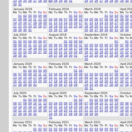
23
24
25
26
27
28
29
27
28
29
30
31
24
25
26
27
28
29
30
29
30
3
30
31
January 2019
February 2019
March 2019
April 20
Mo
Tu
We
Th
Fr
Sa
Su
Mo
Tu
We
Th
Fr
Sa
Su
Mo
Tu
We
Th
Fr
Sa
Su
Mo
Tu
W
01
02
03
04
05
06
01
02
03
01
02
03
01
02
0
07
08
09
10
11
12
13
04
05
06
07
08
09
10
04
05
06
07
08
09
10
08
09
1
14
15
16
17
18
19
20
11
12
13
14
15
16
17
11
12
13
14
15
16
17
15
16
1
21
22
23
24
25
26
27
18
19
20
21
22
23
24
18
19
20
21
22
23
24
22
23
2
28
29
30
31
25
26
27
28
25
26
27
28
29
30
31
29
30
July 2019
August 2019
September 2019
October
Mo
Tu
We
Th
Fr
Sa
Su
Mo
Tu
We
Th
Fr
Sa
Su
Mo
Tu
We
Th
Fr
Sa
Su
Mo
Tu
W
01
02
03
04
05
06
07
01
02
03
04
01
01
0
08
09
10
11
12
13
14
05
06
07
08
09
10
11
02
03
04
05
06
07
08
07
08
0
15
16
17
18
19
20
21
12
13
14
15
16
17
18
09
10
11
12
13
14
15
14
15
1
22
23
24
25
26
27
28
19
20
21
22
23
24
25
16
17
18
19
20
21
22
21
22
2
29
30
31
26
27
28
29
30
31
23
24
25
26
27
28
29
28
29
3
30
January 2020
February 2020
March 2020
April 20
Mo
Tu
We
Th
Fr
Sa
Su
Mo
Tu
We
Th
Fr
Sa
Su
Mo
Tu
We
Th
Fr
Sa
Su
Mo
Tu
W
01
02
03
04
05
01
02
01
0
06
07
08
09
10
11
12
03
04
05
06
07
08
09
02
03
04
05
06
07
08
06
07
0
13
14
15
16
17
18
19
10
11
12
13
14
15
16
09
10
11
12
13
14
15
13
14
1
20
21
22
23
24
25
26
17
18
19
20
21
22
23
16
17
18
19
20
21
22
20
21
2
27
28
29
30
31
24
25
26
27
28
29
23
24
25
26
27
28
29
27
28
2
30
31
July 2020
August 2020
September 2020
October
Mo
Tu
We
Th
Fr
Sa
Su
Mo
Tu
We
Th
Fr
Sa
Su
Mo
Tu
We
Th
Fr
Sa
Su
Mo
Tu
W
01
02
03
04
05
01
02
01
02
03
04
05
06
06
07
08
09
10
11
12
03
04
05
06
07
08
09
07
08
09
10
11
12
13
05
06
0
13
14
15
16
17
18
19
10
11
12
13
14
15
16
14
15
16
17
18
19
20
12
13
1
20
21
22
23
24
25
26
17
18
19
20
21
22
23
21
22
23
24
25
26
27
19
20
2
27
28
29
30
31
24
25
26
27
28
29
30
28
29
30
26
27
2
31
January 2021
February 2021
March 2021
April 20
Mo
Tu
We
Th
Fr
Sa
Su
Mo
Tu
We
Th
Fr
Sa
Su
Mo
Tu
We
Th
Fr
Sa
Su
Mo
Tu
W
01
02
03
01
02
03
04
05
06
07
01
02
03
04
05
06
07