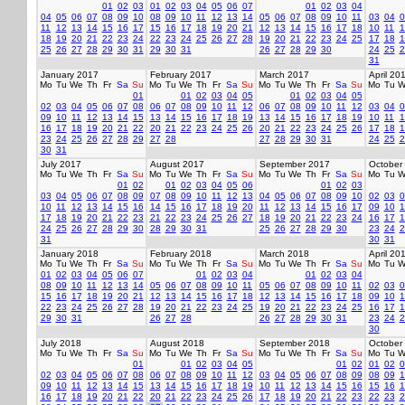
01
02
03
01
02
03
04
05
06
07
01
02
03
04
04
05
06
07
08
09
10
08
09
10
11
12
13
14
05
06
07
08
09
10
11
03
04
0
11
12
13
14
15
16
17
15
16
17
18
19
20
21
12
13
14
15
16
17
18
10
11
1
18
19
20
21
22
23
24
22
23
24
25
26
27
28
19
20
21
22
23
24
25
17
18
1
25
26
27
28
29
30
31
29
30
31
26
27
28
29
30
24
25
2
31
January 2017
February 2017
March 2017
April 20
Mo
Tu
We
Th
Fr
Sa
Su
Mo
Tu
We
Th
Fr
Sa
Su
Mo
Tu
We
Th
Fr
Sa
Su
Mo
Tu
W
01
01
02
03
04
05
01
02
03
04
05
02
03
04
05
06
07
08
06
07
08
09
10
11
12
06
07
08
09
10
11
12
03
04
0
09
10
11
12
13
14
15
13
14
15
16
17
18
19
13
14
15
16
17
18
19
10
11
1
16
17
18
19
20
21
22
20
21
22
23
24
25
26
20
21
22
23
24
25
26
17
18
1
23
24
25
26
27
28
29
27
28
27
28
29
30
31
24
25
2
30
31
July 2017
August 2017
September 2017
October
Mo
Tu
We
Th
Fr
Sa
Su
Mo
Tu
We
Th
Fr
Sa
Su
Mo
Tu
We
Th
Fr
Sa
Su
Mo
Tu
W
01
02
01
02
03
04
05
06
01
02
03
03
04
05
06
07
08
09
07
08
09
10
11
12
13
04
05
06
07
08
09
10
02
03
0
10
11
12
13
14
15
16
14
15
16
17
18
19
20
11
12
13
14
15
16
17
09
10
1
17
18
19
20
21
22
23
21
22
23
24
25
26
27
18
19
20
21
22
23
24
16
17
1
24
25
26
27
28
29
30
28
29
30
31
25
26
27
28
29
30
23
24
2
31
30
31
January 2018
February 2018
March 2018
April 20
Mo
Tu
We
Th
Fr
Sa
Su
Mo
Tu
We
Th
Fr
Sa
Su
Mo
Tu
We
Th
Fr
Sa
Su
Mo
Tu
W
01
02
03
04
05
06
07
01
02
03
04
01
02
03
04
08
09
10
11
12
13
14
05
06
07
08
09
10
11
05
06
07
08
09
10
11
02
03
0
15
16
17
18
19
20
21
12
13
14
15
16
17
18
12
13
14
15
16
17
18
09
10
1
22
23
24
25
26
27
28
19
20
21
22
23
24
25
19
20
21
22
23
24
25
16
17
1
29
30
31
26
27
28
26
27
28
29
30
31
23
24
2
30
July 2018
August 2018
September 2018
October
Mo
Tu
We
Th
Fr
Sa
Su
Mo
Tu
We
Th
Fr
Sa
Su
Mo
Tu
We
Th
Fr
Sa
Su
Mo
Tu
W
01
01
02
03
04
05
01
02
01
02
0
02
03
04
05
06
07
08
06
07
08
09
10
11
12
03
04
05
06
07
08
09
08
09
1
09
10
11
12
13
14
15
13
14
15
16
17
18
19
10
11
12
13
14
15
16
15
16
1
16
17
18
19
20
21
22
20
21
22
23
24
25
26
17
18
19
20
21
22
23
22
23
2