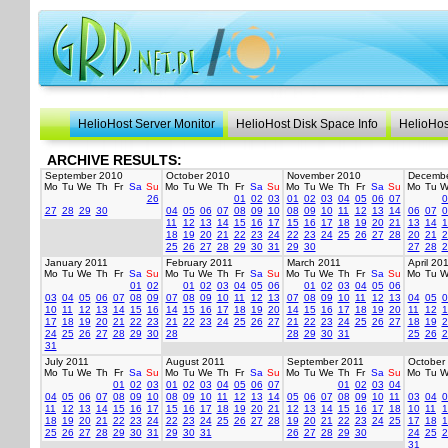
HelioHost Server Monitor
HelioHost Disk Space Info
HelioHos
ARCHIVE RESULTS:
September 2010
October 2010
November 2010
Decembe
Mo
Tu
We
Th
Fr
Sa
Su
Mo
Tu
We
Th
Fr
Sa
Su
Mo
Tu
We
Th
Fr
Sa
Su
Mo
Tu
W
26
01
02
03
01
02
03
04
05
06
07
0
27
28
29
30
04
05
06
07
08
09
10
08
09
10
11
12
13
14
06
07
0
11
12
13
14
15
16
17
15
16
17
18
19
20
21
13
14
1
18
19
20
21
22
23
24
22
23
24
25
26
27
28
20
21
2
25
26
27
28
29
30
31
29
30
27
28
2
January 2011
February 2011
March 2011
April 20
Mo
Tu
We
Th
Fr
Sa
Su
Mo
Tu
We
Th
Fr
Sa
Su
Mo
Tu
We
Th
Fr
Sa
Su
Mo
Tu
W
01
02
01
02
03
04
05
06
01
02
03
04
05
06
03
04
05
06
07
08
09
07
08
09
10
11
12
13
07
08
09
10
11
12
13
04
05
0
10
11
12
13
14
15
16
14
15
16
17
18
19
20
14
15
16
17
18
19
20
11
12
1
17
18
19
20
21
22
23
21
22
23
24
25
26
27
21
22
23
24
25
26
27
18
19
2
24
25
26
27
28
29
30
28
28
29
30
31
25
26
2
31
July 2011
August 2011
September 2011
October
Mo
Tu
We
Th
Fr
Sa
Su
Mo
Tu
We
Th
Fr
Sa
Su
Mo
Tu
We
Th
Fr
Sa
Su
Mo
Tu
W
01
02
03
01
02
03
04
05
06
07
01
02
03
04
04
05
06
07
08
09
10
08
09
10
11
12
13
14
05
06
07
08
09
10
11
03
04
0
11
12
13
14
15
16
17
15
16
17
18
19
20
21
12
13
14
15
16
17
18
10
11
1
18
19
20
21
22
23
24
22
23
24
25
26
27
28
19
20
21
22
23
24
25
17
18
1
25
26
27
28
29
30
31
29
30
31
26
27
28
29
30
24
25
2
31