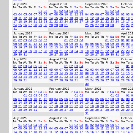
July 2023
August 2023
September 2023
October
Mo
Tu
We
Th
Fr
Sa
Su
Mo
Tu
We
Th
Fr
Sa
Su
Mo
Tu
We
Th
Fr
Sa
Su
Mo
Tu
W
01
02
01
02
03
04
05
06
01
02
03
03
04
05
06
07
08
09
07
08
09
10
11
12
13
04
05
06
07
08
09
10
02
03
0
10
11
12
13
14
15
16
14
15
16
17
18
19
20
11
12
13
14
15
16
17
09
10
1
17
18
19
20
21
22
23
21
22
23
24
25
26
27
18
19
20
21
22
23
24
16
17
1
24
25
26
27
28
29
30
28
29
30
31
25
26
27
28
29
30
23
24
2
31
30
31
January 2024
February 2024
March 2024
April 20
Mo
Tu
We
Th
Fr
Sa
Su
Mo
Tu
We
Th
Fr
Sa
Su
Mo
Tu
We
Th
Fr
Sa
Su
Mo
Tu
W
01
02
03
04
05
06
07
01
02
03
04
01
02
03
01
02
0
08
09
10
11
12
13
14
05
06
07
08
09
10
11
04
05
06
07
08
09
10
08
09
1
15
16
17
18
19
20
21
12
13
14
15
16
17
18
11
12
13
14
15
16
17
15
16
1
22
23
24
25
26
27
28
19
20
21
22
23
24
25
18
19
20
21
22
23
24
22
23
2
29
30
31
26
27
28
29
25
26
27
28
29
30
31
29
30
July 2024
August 2024
September 2024
October
Mo
Tu
We
Th
Fr
Sa
Su
Mo
Tu
We
Th
Fr
Sa
Su
Mo
Tu
We
Th
Fr
Sa
Su
Mo
Tu
W
01
02
03
04
05
06
07
01
02
03
04
01
01
0
08
09
10
11
12
13
14
05
06
07
08
09
10
11
02
03
04
05
06
07
08
07
08
0
15
16
17
18
19
20
21
12
13
14
15
16
17
18
09
10
11
12
13
14
15
14
15
1
22
23
24
25
26
27
28
19
20
21
22
23
24
25
16
17
18
19
20
21
22
21
22
2
29
30
31
26
27
28
29
30
31
23
24
25
26
27
28
29
28
29
3
30
January 2025
February 2025
March 2025
April 20
Mo
Tu
We
Th
Fr
Sa
Su
Mo
Tu
We
Th
Fr
Sa
Su
Mo
Tu
We
Th
Fr
Sa
Su
Mo
Tu
W
01
02
03
04
05
01
02
01
02
01
0
06
07
08
09
10
11
12
03
04
05
06
07
08
09
03
04
05
06
07
08
09
07
08
0
13
14
15
16
17
18
19
10
11
12
13
14
15
16
10
11
12
13
14
15
16
14
15
1
20
21
22
23
24
25
26
17
18
19
20
21
22
23
17
18
19
20
21
22
23
21
22
2
27
28
29
30
31
24
25
26
27
28
24
25
26
27
28
29
30
28
29
3
31
July 2025
August 2025
September 2025
October
Mo
Tu
We
Th
Fr
Sa
Su
Mo
Tu
We
Th
Fr
Sa
Su
Mo
Tu
We
Th
Fr
Sa
Su
Mo
Tu
W
01
02
03
04
05
06
01
02
03
01
02
03
04
05
06
07
0
07
08
09
10
11
12
13
04
05
06
07
08
09
10
08
09
10
11
12
13
14
06
07
0
14
15
16
17
18
19
20
11
12
13
14
15
16
17
15
16
17
18
19
20
21
13
14
1