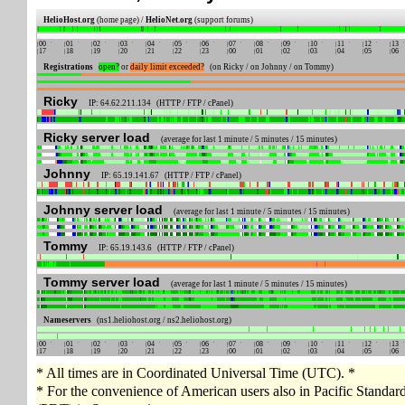
HelioHost.org
(home page) /
HelioNet.org
(support forums)
00
01
02
03
04
05
06
07
08
09
10
11
12
13
17
18
19
20
21
22
23
00
01
02
03
04
05
06
Registrations
open?
or
daily limit exceeded?
(on Ricky / on Johnny / on Tommy)
Ricky
IP: 64.62.211.134 (HTTP / FTP / cPanel)
Ricky server load
(average for last 1 minute / 5 minutes / 15 minutes)
Johnny
IP: 65.19.141.67 (HTTP / FTP / cPanel)
Johnny server load
(average for last 1 minute / 5 minutes / 15 minutes)
Tommy
IP: 65.19.143.6 (HTTP / FTP / cPanel)
Tommy server load
(average for last 1 minute / 5 minutes / 15 minutes)
Nameservers
(ns1.heliohost.org / ns2.heliohost.org)
00
01
02
03
04
05
06
07
08
09
10
11
12
13
17
18
19
20
21
22
23
00
01
02
03
04
05
06
* All times are in Coordinated Universal Time (UTC). *
* For the convenience of American users also in Pacific Standa