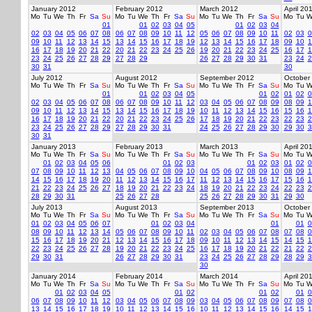
January 2012
February 2012
March 2012
April 20
Mo
Tu
We
Th
Fr
Sa
Su
Mo
Tu
We
Th
Fr
Sa
Su
Mo
Tu
We
Th
Fr
Sa
Su
Mo
Tu
W
01
01
02
03
04
05
01
02
03
04
02
03
04
05
06
07
08
06
07
08
09
10
11
12
05
06
07
08
09
10
11
02
03
0
09
10
11
12
13
14
15
13
14
15
16
17
18
19
12
13
14
15
16
17
18
09
10
1
16
17
18
19
20
21
22
20
21
22
23
24
25
26
19
20
21
22
23
24
25
16
17
1
23
24
25
26
27
28
29
27
28
29
26
27
28
29
30
31
23
24
2
30
31
30
July 2012
August 2012
September 2012
October
Mo
Tu
We
Th
Fr
Sa
Su
Mo
Tu
We
Th
Fr
Sa
Su
Mo
Tu
We
Th
Fr
Sa
Su
Mo
Tu
W
01
01
02
03
04
05
01
02
01
02
0
02
03
04
05
06
07
08
06
07
08
09
10
11
12
03
04
05
06
07
08
09
08
09
1
09
10
11
12
13
14
15
13
14
15
16
17
18
19
10
11
12
13
14
15
16
15
16
1
16
17
18
19
20
21
22
20
21
22
23
24
25
26
17
18
19
20
21
22
23
22
23
2
23
24
25
26
27
28
29
27
28
29
30
31
24
25
26
27
28
29
30
29
30
3
30
31
January 2013
February 2013
March 2013
April 20
Mo
Tu
We
Th
Fr
Sa
Su
Mo
Tu
We
Th
Fr
Sa
Su
Mo
Tu
We
Th
Fr
Sa
Su
Mo
Tu
W
01
02
03
04
05
06
01
02
03
01
02
03
01
02
0
07
08
09
10
11
12
13
04
05
06
07
08
09
10
04
05
06
07
08
09
10
08
09
1
14
15
16
17
18
19
20
11
12
13
14
15
16
17
11
12
13
14
15
16
17
15
16
1
21
22
23
24
25
26
27
18
19
20
21
22
23
24
18
19
20
21
22
23
24
22
23
2
28
29
30
31
25
26
27
28
25
26
27
28
29
30
31
29
30
July 2013
August 2013
September 2013
October
Mo
Tu
We
Th
Fr
Sa
Su
Mo
Tu
We
Th
Fr
Sa
Su
Mo
Tu
We
Th
Fr
Sa
Su
Mo
Tu
W
01
02
03
04
05
06
07
01
02
03
04
01
01
0
08
09
10
11
12
13
14
05
06
07
08
09
10
11
02
03
04
05
06
07
08
07
08
0
15
16
17
18
19
20
21
12
13
14
15
16
17
18
09
10
11
12
13
14
15
14
15
1
22
23
24
25
26
27
28
19
20
21
22
23
24
25
16
17
18
19
20
21
22
21
22
2
29
30
31
26
27
28
29
30
31
23
24
25
26
27
28
29
28
29
3
30
January 2014
February 2014
March 2014
April 20
Mo
Tu
We
Th
Fr
Sa
Su
Mo
Tu
We
Th
Fr
Sa
Su
Mo
Tu
We
Th
Fr
Sa
Su
Mo
Tu
W
01
02
03
04
05
01
02
01
02
01
0
06
07
08
09
10
11
12
03
04
05
06
07
08
09
03
04
05
06
07
08
09
07
08
0
13
14
15
16
17
18
19
10
11
12
13
14
15
16
10
11
12
13
14
15
16
14
15
1