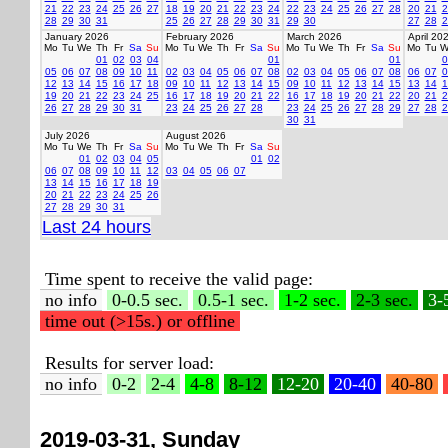
21
22
23
24
25
26
27
18
19
20
21
22
23
24
22
23
24
25
26
27
28
20
21
2
28
29
30
31
25
26
27
28
29
30
31
29
30
27
28
2
January 2026
February 2026
March 2026
April 20
Mo
Tu
We
Th
Fr
Sa
Su
Mo
Tu
We
Th
Fr
Sa
Su
Mo
Tu
We
Th
Fr
Sa
Su
Mo
Tu
W
01
02
03
04
01
01
0
05
06
07
08
09
10
11
02
03
04
05
06
07
08
02
03
04
05
06
07
08
06
07
0
12
13
14
15
16
17
18
09
10
11
12
13
14
15
09
10
11
12
13
14
15
13
14
1
19
20
21
22
23
24
25
16
17
18
19
20
21
22
16
17
18
19
20
21
22
20
21
2
26
27
28
29
30
31
23
24
25
26
27
28
23
24
25
26
27
28
29
27
28
2
30
31
July 2026
August 2026
Mo
Tu
We
Th
Fr
Sa
Su
Mo
Tu
We
Th
Fr
Sa
Su
01
02
03
04
05
01
02
06
07
08
09
10
11
12
03
04
05
06
07
13
14
15
16
17
18
19
20
21
22
23
24
25
26
27
28
29
30
31
Last 24 hours
Time spent to receive the valid page:
no info
0-0.5 sec.
0.5-1 sec.
1-2 sec.
2-3 sec.
3-
time out (>15s.) or offline
Results for server load:
no info
0-2
2-4
4-8
8-12
12-20
20-40
40-80
2019-03-31, Sunday