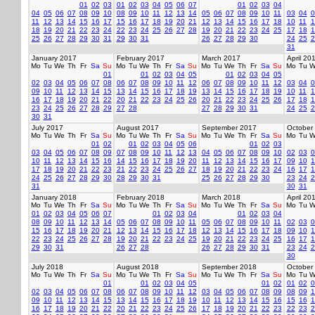
01
02
03
01
02
03
04
05
06
07
01
02
03
04
04
05
06
07
08
09
10
08
09
10
11
12
13
14
05
06
07
08
09
10
11
03
04
0
11
12
13
14
15
16
17
15
16
17
18
19
20
21
12
13
14
15
16
17
18
10
11
1
18
19
20
21
22
23
24
22
23
24
25
26
27
28
19
20
21
22
23
24
25
17
18
1
25
26
27
28
29
30
31
29
30
31
26
27
28
29
30
24
25
2
31
January 2017
February 2017
March 2017
April 20
Mo
Tu
We
Th
Fr
Sa
Su
Mo
Tu
We
Th
Fr
Sa
Su
Mo
Tu
We
Th
Fr
Sa
Su
Mo
Tu
W
01
01
02
03
04
05
01
02
03
04
05
02
03
04
05
06
07
08
06
07
08
09
10
11
12
06
07
08
09
10
11
12
03
04
0
09
10
11
12
13
14
15
13
14
15
16
17
18
19
13
14
15
16
17
18
19
10
11
1
16
17
18
19
20
21
22
20
21
22
23
24
25
26
20
21
22
23
24
25
26
17
18
1
23
24
25
26
27
28
29
27
28
27
28
29
30
31
24
25
2
30
31
July 2017
August 2017
September 2017
October
Mo
Tu
We
Th
Fr
Sa
Su
Mo
Tu
We
Th
Fr
Sa
Su
Mo
Tu
We
Th
Fr
Sa
Su
Mo
Tu
W
01
02
01
02
03
04
05
06
01
02
03
03
04
05
06
07
08
09
07
08
09
10
11
12
13
04
05
06
07
08
09
10
02
03
0
10
11
12
13
14
15
16
14
15
16
17
18
19
20
11
12
13
14
15
16
17
09
10
1
17
18
19
20
21
22
23
21
22
23
24
25
26
27
18
19
20
21
22
23
24
16
17
1
24
25
26
27
28
29
30
28
29
30
31
25
26
27
28
29
30
23
24
2
31
30
31
January 2018
February 2018
March 2018
April 20
Mo
Tu
We
Th
Fr
Sa
Su
Mo
Tu
We
Th
Fr
Sa
Su
Mo
Tu
We
Th
Fr
Sa
Su
Mo
Tu
W
01
02
03
04
05
06
07
01
02
03
04
01
02
03
04
08
09
10
11
12
13
14
05
06
07
08
09
10
11
05
06
07
08
09
10
11
02
03
0
15
16
17
18
19
20
21
12
13
14
15
16
17
18
12
13
14
15
16
17
18
09
10
1
22
23
24
25
26
27
28
19
20
21
22
23
24
25
19
20
21
22
23
24
25
16
17
1
29
30
31
26
27
28
26
27
28
29
30
31
23
24
2
30
July 2018
August 2018
September 2018
October
Mo
Tu
We
Th
Fr
Sa
Su
Mo
Tu
We
Th
Fr
Sa
Su
Mo
Tu
We
Th
Fr
Sa
Su
Mo
Tu
W
01
01
02
03
04
05
01
02
01
02
0
02
03
04
05
06
07
08
06
07
08
09
10
11
12
03
04
05
06
07
08
09
08
09
1
09
10
11
12
13
14
15
13
14
15
16
17
18
19
10
11
12
13
14
15
16
15
16
1
16
17
18
19
20
21
22
20
21
22
23
24
25
26
17
18
19
20
21
22
23
22
23
2