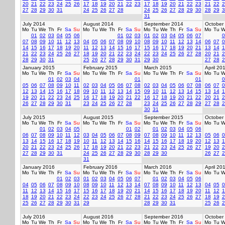
20
21
22
23
24
25
26
17
18
19
20
21
22
23
17
18
19
20
21
22
23
21
22
2
27
28
29
30
31
24
25
26
27
28
24
25
26
27
28
29
30
28
29
3
31
July 2014
August 2014
September 2014
October
Mo
Tu
We
Th
Fr
Sa
Su
Mo
Tu
We
Th
Fr
Sa
Su
Mo
Tu
We
Th
Fr
Sa
Su
Mo
Tu
W
01
02
03
04
05
06
01
02
03
01
02
03
04
05
06
07
0
07
08
09
10
11
12
13
04
05
06
07
08
09
10
08
09
10
11
12
13
14
06
07
0
14
15
16
17
18
19
20
11
12
13
14
15
16
17
15
16
17
18
19
20
21
13
14
1
21
22
23
24
25
26
27
18
19
20
21
22
23
24
22
23
24
25
26
27
28
20
21
2
28
29
30
31
25
26
27
28
29
30
31
29
30
27
28
2
January 2015
February 2015
March 2015
April 20
Mo
Tu
We
Th
Fr
Sa
Su
Mo
Tu
We
Th
Fr
Sa
Su
Mo
Tu
We
Th
Fr
Sa
Su
Mo
Tu
W
01
02
03
04
01
01
0
05
06
07
08
09
10
11
02
03
04
05
06
07
08
02
03
04
05
06
07
08
06
07
0
12
13
14
15
16
17
18
09
10
11
12
13
14
15
09
10
11
12
13
14
15
13
14
1
19
20
21
22
23
24
25
16
17
18
19
20
21
22
16
17
18
19
20
21
22
20
21
2
26
27
28
29
30
31
23
24
25
26
27
28
23
24
25
26
27
28
29
27
28
2
30
31
July 2015
August 2015
September 2015
October
Mo
Tu
We
Th
Fr
Sa
Su
Mo
Tu
We
Th
Fr
Sa
Su
Mo
Tu
We
Th
Fr
Sa
Su
Mo
Tu
W
01
02
03
04
05
01
02
01
02
03
04
05
06
06
07
08
09
10
11
12
03
04
05
06
07
08
09
07
08
09
10
11
12
13
05
06
0
13
14
15
16
17
18
19
10
11
12
13
14
15
16
14
15
16
17
18
19
20
12
13
1
20
21
22
23
24
25
26
17
18
19
20
21
22
23
21
22
23
24
25
26
27
19
20
2
27
28
29
30
31
24
25
26
27
28
29
30
28
29
30
26
27
2
31
January 2016
February 2016
March 2016
April 20
Mo
Tu
We
Th
Fr
Sa
Su
Mo
Tu
We
Th
Fr
Sa
Su
Mo
Tu
We
Th
Fr
Sa
Su
Mo
Tu
W
01
02
03
01
02
03
04
05
06
07
01
02
03
04
05
06
04
05
06
07
08
09
10
08
09
10
11
12
13
14
07
08
09
10
11
12
13
04
05
0
11
12
13
14
15
16
17
15
16
17
18
19
20
21
14
15
16
17
18
19
20
11
12
1
18
19
20
21
22
23
24
22
23
24
25
26
27
28
21
22
23
24
25
26
27
18
19
2
25
26
27
28
29
30
31
29
28
29
30
31
25
26
2
July 2016
August 2016
September 2016
October
Mo
Tu
We
Th
Fr
Sa
Su
Mo
Tu
We
Th
Fr
Sa
Su
Mo
Tu
We
Th
Fr
Sa
Su
Mo
Tu
W