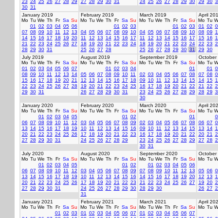
23
24
25
26
27
28
29
27
28
29
30
31
24
25
26
27
28
29
30
29
30
3
30
31
January 2019
February 2019
March 2019
April 20
Mo
Tu
We
Th
Fr
Sa
Su
Mo
Tu
We
Th
Fr
Sa
Su
Mo
Tu
We
Th
Fr
Sa
Su
Mo
Tu
W
01
02
03
04
05
06
01
02
03
01
02
03
01
02
0
07
08
09
10
11
12
13
04
05
06
07
08
09
10
04
05
06
07
08
09
10
08
09
1
14
15
16
17
18
19
20
11
12
13
14
15
16
17
11
12
13
14
15
16
17
15
16
1
21
22
23
24
25
26
27
18
19
20
21
22
23
24
18
19
20
21
22
23
24
22
23
2
28
29
30
31
25
26
27
28
25
26
27
28
29
30
31
29
30
July 2019
August 2019
September 2019
October
Mo
Tu
We
Th
Fr
Sa
Su
Mo
Tu
We
Th
Fr
Sa
Su
Mo
Tu
We
Th
Fr
Sa
Su
Mo
Tu
W
01
02
03
04
05
06
07
01
02
03
04
01
01
0
08
09
10
11
12
13
14
05
06
07
08
09
10
11
02
03
04
05
06
07
08
07
08
0
15
16
17
18
19
20
21
12
13
14
15
16
17
18
09
10
11
12
13
14
15
14
15
1
22
23
24
25
26
27
28
19
20
21
22
23
24
25
16
17
18
19
20
21
22
21
22
2
29
30
31
26
27
28
29
30
31
23
24
25
26
27
28
29
28
29
3
30
January 2020
February 2020
March 2020
April 20
Mo
Tu
We
Th
Fr
Sa
Su
Mo
Tu
We
Th
Fr
Sa
Su
Mo
Tu
We
Th
Fr
Sa
Su
Mo
Tu
W
01
02
03
04
05
01
02
01
0
06
07
08
09
10
11
12
03
04
05
06
07
08
09
02
03
04
05
06
07
08
06
07
0
13
14
15
16
17
18
19
10
11
12
13
14
15
16
09
10
11
12
13
14
15
13
14
1
20
21
22
23
24
25
26
17
18
19
20
21
22
23
16
17
18
19
20
21
22
20
21
2
27
28
29
30
31
24
25
26
27
28
29
23
24
25
26
27
28
29
27
28
2
30
31
July 2020
August 2020
September 2020
October
Mo
Tu
We
Th
Fr
Sa
Su
Mo
Tu
We
Th
Fr
Sa
Su
Mo
Tu
We
Th
Fr
Sa
Su
Mo
Tu
W
01
02
03
04
05
01
02
01
02
03
04
05
06
06
07
08
09
10
11
12
03
04
05
06
07
08
09
07
08
09
10
11
12
13
05
06
0
13
14
15
16
17
18
19
10
11
12
13
14
15
16
14
15
16
17
18
19
20
12
13
1
20
21
22
23
24
25
26
17
18
19
20
21
22
23
21
22
23
24
25
26
27
19
20
2
27
28
29
30
31
24
25
26
27
28
29
30
28
29
30
26
27
2
31
January 2021
February 2021
March 2021
April 20
Mo
Tu
We
Th
Fr
Sa
Su
Mo
Tu
We
Th
Fr
Sa
Su
Mo
Tu
We
Th
Fr
Sa
Su
Mo
Tu
W
01
02
03
01
02
03
04
05
06
07
01
02
03
04
05
06
07