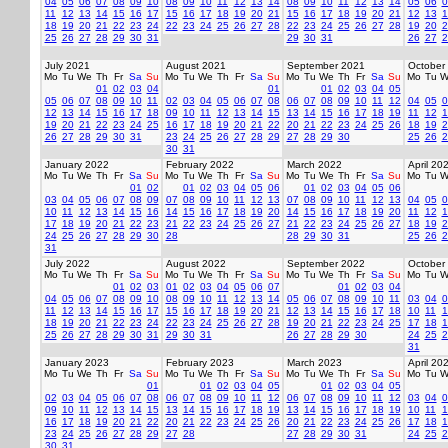
04
05
06
07
08
09
10
08
09
10
11
12
13
14
08
09
10
11
12
13
14
05
06
0
11
12
13
14
15
16
17
15
16
17
18
19
20
21
15
16
17
18
19
20
21
12
13
1
18
19
20
21
22
23
24
22
23
24
25
26
27
28
22
23
24
25
26
27
28
19
20
2
25
26
27
28
29
30
31
29
30
31
26
27
2
July 2021
August 2021
September 2021
October
Mo
Tu
We
Th
Fr
Sa
Su
Mo
Tu
We
Th
Fr
Sa
Su
Mo
Tu
We
Th
Fr
Sa
Su
Mo
Tu
W
01
02
03
04
01
01
02
03
04
05
05
06
07
08
09
10
11
02
03
04
05
06
07
08
06
07
08
09
10
11
12
04
05
0
12
13
14
15
16
17
18
09
10
11
12
13
14
15
13
14
15
16
17
18
19
11
12
1
19
20
21
22
23
24
25
16
17
18
19
20
21
22
20
21
22
23
24
25
26
18
19
2
26
27
28
29
30
31
23
24
25
26
27
28
29
27
28
29
30
25
26
2
30
31
January 2022
February 2022
March 2022
April 20
Mo
Tu
We
Th
Fr
Sa
Su
Mo
Tu
We
Th
Fr
Sa
Su
Mo
Tu
We
Th
Fr
Sa
Su
Mo
Tu
W
01
02
01
02
03
04
05
06
01
02
03
04
05
06
03
04
05
06
07
08
09
07
08
09
10
11
12
13
07
08
09
10
11
12
13
04
05
0
10
11
12
13
14
15
16
14
15
16
17
18
19
20
14
15
16
17
18
19
20
11
12
1
17
18
19
20
21
22
23
21
22
23
24
25
26
27
21
22
23
24
25
26
27
18
19
2
24
25
26
27
28
29
30
28
28
29
30
31
25
26
2
31
July 2022
August 2022
September 2022
October
Mo
Tu
We
Th
Fr
Sa
Su
Mo
Tu
We
Th
Fr
Sa
Su
Mo
Tu
We
Th
Fr
Sa
Su
Mo
Tu
W
01
02
03
01
02
03
04
05
06
07
01
02
03
04
04
05
06
07
08
09
10
08
09
10
11
12
13
14
05
06
07
08
09
10
11
03
04
0
11
12
13
14
15
16
17
15
16
17
18
19
20
21
12
13
14
15
16
17
18
10
11
1
18
19
20
21
22
23
24
22
23
24
25
26
27
28
19
20
21
22
23
24
25
17
18
1
25
26
27
28
29
30
31
29
30
31
26
27
28
29
30
24
25
2
31
January 2023
February 2023
March 2023
April 20
Mo
Tu
We
Th
Fr
Sa
Su
Mo
Tu
We
Th
Fr
Sa
Su
Mo
Tu
We
Th
Fr
Sa
Su
Mo
Tu
W
01
01
02
03
04
05
01
02
03
04
05
02
03
04
05
06
07
08
06
07
08
09
10
11
12
06
07
08
09
10
11
12
03
04
0
09
10
11
12
13
14
15
13
14
15
16
17
18
19
13
14
15
16
17
18
19
10
11
1
16
17
18
19
20
21
22
20
21
22
23
24
25
26
20
21
22
23
24
25
26
17
18
1
23
24
25
26
27
28
29
27
28
27
28
29
30
31
24
25
2
30
31