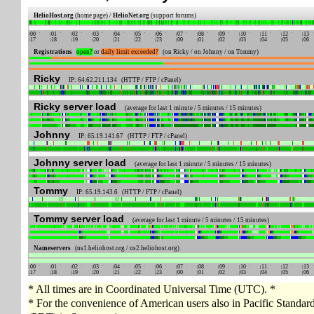
HelioHost.org
(home page) /
HelioNet.org
(support forums)
00
01
02
03
04
05
06
07
08
09
10
11
12
13
17
18
19
20
21
22
23
00
01
02
03
04
05
06
Registrations
open?
or
daily limit exceeded?
(on Ricky / on Johnny / on Tommy)
Ricky
IP: 64.62.211.134 (HTTP / FTP / cPanel)
Ricky server load
(average for last 1 minute / 5 minutes / 15 minutes)
Johnny
IP: 65.19.141.67 (HTTP / FTP / cPanel)
Johnny server load
(average for last 1 minute / 5 minutes / 15 minutes)
Tommy
IP: 65.19.143.6 (HTTP / FTP / cPanel)
Tommy server load
(average for last 1 minute / 5 minutes / 15 minutes)
Nameservers
(ns1.heliohost.org / ns2.heliohost.org)
00
01
02
03
04
05
06
07
08
09
10
11
12
13
17
18
19
20
21
22
23
00
01
02
03
04
05
06
* All times are in Coordinated Universal Time (UTC). *
* For the convenience of American users also in Pacific Standa