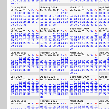
23
24
25
26
27
28
29
27
28
29
30
31
24
25
26
27
28
29
30
29
30
3
30
31
January 2019
February 2019
March 2019
April 20
Mo
Tu
We
Th
Fr
Sa
Su
Mo
Tu
We
Th
Fr
Sa
Su
Mo
Tu
We
Th
Fr
Sa
Su
Mo
Tu
W
01
02
03
04
05
06
01
02
03
01
02
03
01
02
0
07
08
09
10
11
12
13
04
05
06
07
08
09
10
04
05
06
07
08
09
10
08
09
1
14
15
16
17
18
19
20
11
12
13
14
15
16
17
11
12
13
14
15
16
17
15
16
1
21
22
23
24
25
26
27
18
19
20
21
22
23
24
18
19
20
21
22
23
24
22
23
2
28
29
30
31
25
26
27
28
25
26
27
28
29
30
31
29
30
July 2019
August 2019
September 2019
October
Mo
Tu
We
Th
Fr
Sa
Su
Mo
Tu
We
Th
Fr
Sa
Su
Mo
Tu
We
Th
Fr
Sa
Su
Mo
Tu
W
01
02
03
04
05
06
07
01
02
03
04
01
01
0
08
09
10
11
12
13
14
05
06
07
08
09
10
11
02
03
04
05
06
07
08
07
08
0
15
16
17
18
19
20
21
12
13
14
15
16
17
18
09
10
11
12
13
14
15
14
15
1
22
23
24
25
26
27
28
19
20
21
22
23
24
25
16
17
18
19
20
21
22
21
22
2
29
30
31
26
27
28
29
30
31
23
24
25
26
27
28
29
28
29
3
30
January 2020
February 2020
March 2020
April 20
Mo
Tu
We
Th
Fr
Sa
Su
Mo
Tu
We
Th
Fr
Sa
Su
Mo
Tu
We
Th
Fr
Sa
Su
Mo
Tu
W
01
02
03
04
05
01
02
01
0
06
07
08
09
10
11
12
03
04
05
06
07
08
09
02
03
04
05
06
07
08
06
07
0
13
14
15
16
17
18
19
10
11
12
13
14
15
16
09
10
11
12
13
14
15
13
14
1
20
21
22
23
24
25
26
17
18
19
20
21
22
23
16
17
18
19
20
21
22
20
21
2
27
28
29
30
31
24
25
26
27
28
29
23
24
25
26
27
28
29
27
28
2
30
31
July 2020
August 2020
September 2020
October
Mo
Tu
We
Th
Fr
Sa
Su
Mo
Tu
We
Th
Fr
Sa
Su
Mo
Tu
We
Th
Fr
Sa
Su
Mo
Tu
W
01
02
03
04
05
01
02
01
02
03
04
05
06
06
07
08
09
10
11
12
03
04
05
06
07
08
09
07
08
09
10
11
12
13
05
06
0
13
14
15
16
17
18
19
10
11
12
13
14
15
16
14
15
16
17
18
19
20
12
13
1
20
21
22
23
24
25
26
17
18
19
20
21
22
23
21
22
23
24
25
26
27
19
20
2
27
28
29
30
31
24
25
26
27
28
29
30
28
29
30
26
27
2
31
January 2021
February 2021
March 2021
April 20
Mo
Tu
We
Th
Fr
Sa
Su
Mo
Tu
We
Th
Fr
Sa
Su
Mo
Tu
We
Th
Fr
Sa
Su
Mo
Tu
W
01
02
03
01
02
03
04
05
06
07
01
02
03
04
05
06
07