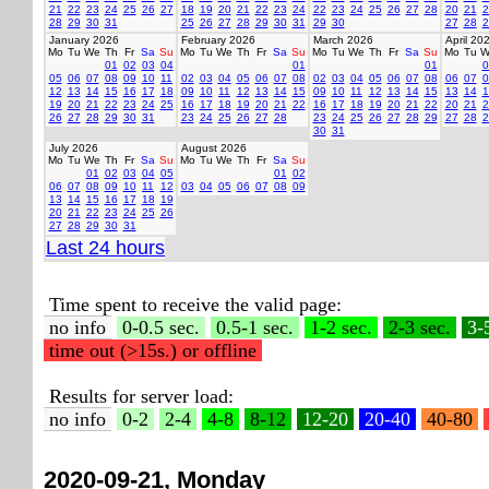
21
22
23
24
25
26
27
18
19
20
21
22
23
24
22
23
24
25
26
27
28
20
21
2
28
29
30
31
25
26
27
28
29
30
31
29
30
27
28
2
January 2026
February 2026
March 2026
April 20
Mo
Tu
We
Th
Fr
Sa
Su
Mo
Tu
We
Th
Fr
Sa
Su
Mo
Tu
We
Th
Fr
Sa
Su
Mo
Tu
W
01
02
03
04
01
01
0
05
06
07
08
09
10
11
02
03
04
05
06
07
08
02
03
04
05
06
07
08
06
07
0
12
13
14
15
16
17
18
09
10
11
12
13
14
15
09
10
11
12
13
14
15
13
14
1
19
20
21
22
23
24
25
16
17
18
19
20
21
22
16
17
18
19
20
21
22
20
21
2
26
27
28
29
30
31
23
24
25
26
27
28
23
24
25
26
27
28
29
27
28
2
30
31
July 2026
August 2026
Mo
Tu
We
Th
Fr
Sa
Su
Mo
Tu
We
Th
Fr
Sa
Su
01
02
03
04
05
01
02
06
07
08
09
10
11
12
03
04
05
06
07
08
09
13
14
15
16
17
18
19
20
21
22
23
24
25
26
27
28
29
30
31
Last 24 hours
Time spent to receive the valid page:
no info
0-0.5 sec.
0.5-1 sec.
1-2 sec.
2-3 sec.
3-
time out (>15s.) or offline
Results for server load:
no info
0-2
2-4
4-8
8-12
12-20
20-40
40-80
2020-09-21, Monday