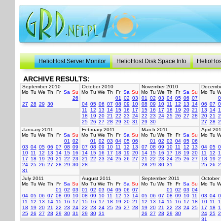
HelioHost Server Monitor
HelioHost Disk Space Info
HelioHos
ARCHIVE RESULTS:
September 2010
October 2010
November 2010
Decembe
Mo
Tu
We
Th
Fr
Sa
Su
Mo
Tu
We
Th
Fr
Sa
Su
Mo
Tu
We
Th
Fr
Sa
Su
Mo
Tu
W
26
01
02
03
01
02
03
04
05
06
07
0
27
28
29
30
04
05
06
07
08
09
10
08
09
10
11
12
13
14
06
07
0
11
12
13
14
15
16
17
15
16
17
18
19
20
21
13
14
1
18
19
20
21
22
23
24
22
23
24
25
26
27
28
20
21
2
25
26
27
28
29
30
31
29
30
27
28
2
January 2011
February 2011
March 2011
April 20
Mo
Tu
We
Th
Fr
Sa
Su
Mo
Tu
We
Th
Fr
Sa
Su
Mo
Tu
We
Th
Fr
Sa
Su
Mo
Tu
W
01
02
01
02
03
04
05
06
01
02
03
04
05
06
03
04
05
06
07
08
09
07
08
09
10
11
12
13
07
08
09
10
11
12
13
04
05
0
10
11
12
13
14
15
16
14
15
16
17
18
19
20
14
15
16
17
18
19
20
11
12
1
17
18
19
20
21
22
23
21
22
23
24
25
26
27
21
22
23
24
25
26
27
18
19
2
24
25
26
27
28
29
30
28
28
29
30
31
25
26
2
31
July 2011
August 2011
September 2011
October
Mo
Tu
We
Th
Fr
Sa
Su
Mo
Tu
We
Th
Fr
Sa
Su
Mo
Tu
We
Th
Fr
Sa
Su
Mo
Tu
W
01
02
03
01
02
03
04
05
06
07
01
02
03
04
04
05
06
07
08
09
10
08
09
10
11
12
13
14
05
06
07
08
09
10
11
03
04
0
11
12
13
14
15
16
17
15
16
17
18
19
20
21
12
13
14
15
16
17
18
10
11
1
18
19
20
21
22
23
24
22
23
24
25
26
27
28
19
20
21
22
23
24
25
17
18
1
25
26
27
28
29
30
31
29
30
31
26
27
28
29
30
24
25
2
31