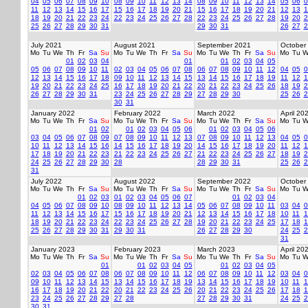
04
05
06
07
08
09
10
08
09
10
11
12
13
14
08
09
10
11
12
13
14
05
06
0
11
12
13
14
15
16
17
15
16
17
18
19
20
21
15
16
17
18
19
20
21
12
13
1
18
19
20
21
22
23
24
22
23
24
25
26
27
28
22
23
24
25
26
27
28
19
20
2
25
26
27
28
29
30
31
29
30
31
26
27
2
July 2021
August 2021
September 2021
October
Mo
Tu
We
Th
Fr
Sa
Su
Mo
Tu
We
Th
Fr
Sa
Su
Mo
Tu
We
Th
Fr
Sa
Su
Mo
Tu
W
01
02
03
04
01
01
02
03
04
05
05
06
07
08
09
10
11
02
03
04
05
06
07
08
06
07
08
09
10
11
12
04
05
0
12
13
14
15
16
17
18
09
10
11
12
13
14
15
13
14
15
16
17
18
19
11
12
1
19
20
21
22
23
24
25
16
17
18
19
20
21
22
20
21
22
23
24
25
26
18
19
2
26
27
28
29
30
31
23
24
25
26
27
28
29
27
28
29
30
25
26
2
30
31
January 2022
February 2022
March 2022
April 20
Mo
Tu
We
Th
Fr
Sa
Su
Mo
Tu
We
Th
Fr
Sa
Su
Mo
Tu
We
Th
Fr
Sa
Su
Mo
Tu
W
01
02
01
02
03
04
05
06
01
02
03
04
05
06
03
04
05
06
07
08
09
07
08
09
10
11
12
13
07
08
09
10
11
12
13
04
05
0
10
11
12
13
14
15
16
14
15
16
17
18
19
20
14
15
16
17
18
19
20
11
12
1
17
18
19
20
21
22
23
21
22
23
24
25
26
27
21
22
23
24
25
26
27
18
19
2
24
25
26
27
28
29
30
28
28
29
30
31
25
26
2
31
July 2022
August 2022
September 2022
October
Mo
Tu
We
Th
Fr
Sa
Su
Mo
Tu
We
Th
Fr
Sa
Su
Mo
Tu
We
Th
Fr
Sa
Su
Mo
Tu
W
01
02
03
01
02
03
04
05
06
07
01
02
03
04
04
05
06
07
08
09
10
08
09
10
11
12
13
14
05
06
07
08
09
10
11
03
04
0
11
12
13
14
15
16
17
15
16
17
18
19
20
21
12
13
14
15
16
17
18
10
11
1
18
19
20
21
22
23
24
22
23
24
25
26
27
28
19
20
21
22
23
24
25
17
18
1
25
26
27
28
29
30
31
29
30
31
26
27
28
29
30
24
25
2
31
January 2023
February 2023
March 2023
April 20
Mo
Tu
We
Th
Fr
Sa
Su
Mo
Tu
We
Th
Fr
Sa
Su
Mo
Tu
We
Th
Fr
Sa
Su
Mo
Tu
W
01
01
02
03
04
05
01
02
03
04
05
02
03
04
05
06
07
08
06
07
08
09
10
11
12
06
07
08
09
10
11
12
03
04
0
09
10
11
12
13
14
15
13
14
15
16
17
18
19
13
14
15
16
17
18
19
10
11
1
16
17
18
19
20
21
22
20
21
22
23
24
25
26
20
21
22
23
24
25
26
17
18
1
23
24
25
26
27
28
29
27
28
27
28
29
30
31
24
25
2
30
31