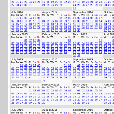
20
21
22
23
24
25
26
17
18
19
20
21
22
23
17
18
19
20
21
22
23
21
22
2
27
28
29
30
31
24
25
26
27
28
24
25
26
27
28
29
30
28
29
3
31
July 2014
August 2014
September 2014
October
Mo
Tu
We
Th
Fr
Sa
Su
Mo
Tu
We
Th
Fr
Sa
Su
Mo
Tu
We
Th
Fr
Sa
Su
Mo
Tu
W
01
02
03
04
05
06
01
02
03
01
02
03
04
05
06
07
0
07
08
09
10
11
12
13
04
05
06
07
08
09
10
08
09
10
11
12
13
14
06
07
0
14
15
16
17
18
19
20
11
12
13
14
15
16
17
15
16
17
18
19
20
21
13
14
1
21
22
23
24
25
26
27
18
19
20
21
22
23
24
22
23
24
25
26
27
28
20
21
2
28
29
30
31
25
26
27
28
29
30
31
29
30
27
28
2
January 2015
February 2015
March 2015
April 20
Mo
Tu
We
Th
Fr
Sa
Su
Mo
Tu
We
Th
Fr
Sa
Su
Mo
Tu
We
Th
Fr
Sa
Su
Mo
Tu
W
01
02
03
04
01
01
0
05
06
07
08
09
10
11
02
03
04
05
06
07
08
02
03
04
05
06
07
08
06
07
0
12
13
14
15
16
17
18
09
10
11
12
13
14
15
09
10
11
12
13
14
15
13
14
1
19
20
21
22
23
24
25
16
17
18
19
20
21
22
16
17
18
19
20
21
22
20
21
2
26
27
28
29
30
31
23
24
25
26
27
28
23
24
25
26
27
28
29
27
28
2
30
31
July 2015
August 2015
September 2015
October
Mo
Tu
We
Th
Fr
Sa
Su
Mo
Tu
We
Th
Fr
Sa
Su
Mo
Tu
We
Th
Fr
Sa
Su
Mo
Tu
W
01
02
03
04
05
01
02
01
02
03
04
05
06
06
07
08
09
10
11
12
03
04
05
06
07
08
09
07
08
09
10
11
12
13
05
06
0
13
14
15
16
17
18
19
10
11
12
13
14
15
16
14
15
16
17
18
19
20
12
13
1
20
21
22
23
24
25
26
17
18
19
20
21
22
23
21
22
23
24
25
26
27
19
20
2
27
28
29
30
31
24
25
26
27
28
29
30
28
29
30
26
27
2
31
January 2016
February 2016
March 2016
April 20
Mo
Tu
We
Th
Fr
Sa
Su
Mo
Tu
We
Th
Fr
Sa
Su
Mo
Tu
We
Th
Fr
Sa
Su
Mo
Tu
W
01
02
03
01
02
03
04
05
06
07
01
02
03
04
05
06
04
05
06
07
08
09
10
08
09
10
11
12
13
14
07
08
09
10
11
12
13
04
05
0
11
12
13
14
15
16
17
15
16
17
18
19
20
21
14
15
16
17
18
19
20
11
12
1
18
19
20
21
22
23
24
22
23
24
25
26
27
28
21
22
23
24
25
26
27
18
19
2
25
26
27
28
29
30
31
29
28
29
30
31
25
26
2
July 2016
August 2016
September 2016
October
Mo
Tu
We
Th
Fr
Sa
Su
Mo
Tu
We
Th
Fr
Sa
Su
Mo
Tu
We
Th
Fr
Sa
Su
Mo
Tu
W