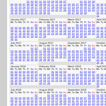
01
02
03
01
02
03
04
05
06
07
01
02
03
04
04
05
06
07
08
09
10
08
09
10
11
12
13
14
05
06
07
08
09
10
11
03
04
0
11
12
13
14
15
16
17
15
16
17
18
19
20
21
12
13
14
15
16
17
18
10
11
1
18
19
20
21
22
23
24
22
23
24
25
26
27
28
19
20
21
22
23
24
25
17
18
1
25
26
27
28
29
30
31
29
30
31
26
27
28
29
30
24
25
2
31
January 2017
February 2017
March 2017
April 20
Mo
Tu
We
Th
Fr
Sa
Su
Mo
Tu
We
Th
Fr
Sa
Su
Mo
Tu
We
Th
Fr
Sa
Su
Mo
Tu
W
01
01
02
03
04
05
01
02
03
04
05
02
03
04
05
06
07
08
06
07
08
09
10
11
12
06
07
08
09
10
11
12
03
04
0
09
10
11
12
13
14
15
13
14
15
16
17
18
19
13
14
15
16
17
18
19
10
11
1
16
17
18
19
20
21
22
20
21
22
23
24
25
26
20
21
22
23
24
25
26
17
18
1
23
24
25
26
27
28
29
27
28
27
28
29
30
31
24
25
2
30
31
July 2017
August 2017
September 2017
October
Mo
Tu
We
Th
Fr
Sa
Su
Mo
Tu
We
Th
Fr
Sa
Su
Mo
Tu
We
Th
Fr
Sa
Su
Mo
Tu
W
01
02
01
02
03
04
05
06
01
02
03
03
04
05
06
07
08
09
07
08
09
10
11
12
13
04
05
06
07
08
09
10
02
03
0
10
11
12
13
14
15
16
14
15
16
17
18
19
20
11
12
13
14
15
16
17
09
10
1
17
18
19
20
21
22
23
21
22
23
24
25
26
27
18
19
20
21
22
23
24
16
17
1
24
25
26
27
28
29
30
28
29
30
31
25
26
27
28
29
30
23
24
2
31
30
31
January 2018
February 2018
March 2018
April 20
Mo
Tu
We
Th
Fr
Sa
Su
Mo
Tu
We
Th
Fr
Sa
Su
Mo
Tu
We
Th
Fr
Sa
Su
Mo
Tu
W
01
02
03
04
05
06
07
01
02
03
04
01
02
03
04
08
09
10
11
12
13
14
05
06
07
08
09
10
11
05
06
07
08
09
10
11
02
03
0
15
16
17
18
19
20
21
12
13
14
15
16
17
18
12
13
14
15
16
17
18
09
10
1
22
23
24
25
26
27
28
19
20
21
22
23
24
25
19
20
21
22
23
24
25
16
17
1
29
30
31
26
27
28
26
27
28
29
30
31
23
24
2
30
July 2018
August 2018
September 2018
October
Mo
Tu
We
Th
Fr
Sa
Su
Mo
Tu
We
Th
Fr
Sa
Su
Mo
Tu
We
Th
Fr
Sa
Su
Mo
Tu
W
01
01
02
03
04
05
01
02
01
02
0
02
03
04
05
06
07
08
06
07
08
09
10
11
12
03
04
05
06
07
08
09
08
09
1
09
10
11
12
13
14
15
13
14
15
16
17
18
19
10
11
12
13
14
15
16
15
16
1
16
17
18
19
20
21
22
20
21
22
23
24
25
26
17
18
19
20
21
22
23
22
23
2