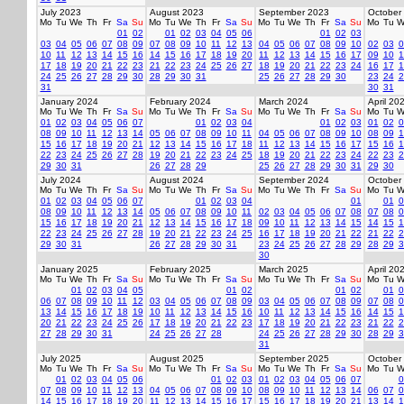
July 2023
August 2023
September 2023
October
Mo
Tu
We
Th
Fr
Sa
Su
Mo
Tu
We
Th
Fr
Sa
Su
Mo
Tu
We
Th
Fr
Sa
Su
Mo
Tu
W
01
02
01
02
03
04
05
06
01
02
03
03
04
05
06
07
08
09
07
08
09
10
11
12
13
04
05
06
07
08
09
10
02
03
0
10
11
12
13
14
15
16
14
15
16
17
18
19
20
11
12
13
14
15
16
17
09
10
1
17
18
19
20
21
22
23
21
22
23
24
25
26
27
18
19
20
21
22
23
24
16
17
1
24
25
26
27
28
29
30
28
29
30
31
25
26
27
28
29
30
23
24
2
31
30
31
January 2024
February 2024
March 2024
April 20
Mo
Tu
We
Th
Fr
Sa
Su
Mo
Tu
We
Th
Fr
Sa
Su
Mo
Tu
We
Th
Fr
Sa
Su
Mo
Tu
W
01
02
03
04
05
06
07
01
02
03
04
01
02
03
01
02
0
08
09
10
11
12
13
14
05
06
07
08
09
10
11
04
05
06
07
08
09
10
08
09
1
15
16
17
18
19
20
21
12
13
14
15
16
17
18
11
12
13
14
15
16
17
15
16
1
22
23
24
25
26
27
28
19
20
21
22
23
24
25
18
19
20
21
22
23
24
22
23
2
29
30
31
26
27
28
29
25
26
27
28
29
30
31
29
30
July 2024
August 2024
September 2024
October
Mo
Tu
We
Th
Fr
Sa
Su
Mo
Tu
We
Th
Fr
Sa
Su
Mo
Tu
We
Th
Fr
Sa
Su
Mo
Tu
W
01
02
03
04
05
06
07
01
02
03
04
01
01
0
08
09
10
11
12
13
14
05
06
07
08
09
10
11
02
03
04
05
06
07
08
07
08
0
15
16
17
18
19
20
21
12
13
14
15
16
17
18
09
10
11
12
13
14
15
14
15
1
22
23
24
25
26
27
28
19
20
21
22
23
24
25
16
17
18
19
20
21
22
21
22
2
29
30
31
26
27
28
29
30
31
23
24
25
26
27
28
29
28
29
3
30
January 2025
February 2025
March 2025
April 20
Mo
Tu
We
Th
Fr
Sa
Su
Mo
Tu
We
Th
Fr
Sa
Su
Mo
Tu
We
Th
Fr
Sa
Su
Mo
Tu
W
01
02
03
04
05
01
02
01
02
01
0
06
07
08
09
10
11
12
03
04
05
06
07
08
09
03
04
05
06
07
08
09
07
08
0
13
14
15
16
17
18
19
10
11
12
13
14
15
16
10
11
12
13
14
15
16
14
15
1
20
21
22
23
24
25
26
17
18
19
20
21
22
23
17
18
19
20
21
22
23
21
22
2
27
28
29
30
31
24
25
26
27
28
24
25
26
27
28
29
30
28
29
3
31
July 2025
August 2025
September 2025
October
Mo
Tu
We
Th
Fr
Sa
Su
Mo
Tu
We
Th
Fr
Sa
Su
Mo
Tu
We
Th
Fr
Sa
Su
Mo
Tu
W
01
02
03
04
05
06
01
02
03
01
02
03
04
05
06
07
0
07
08
09
10
11
12
13
04
05
06
07
08
09
10
08
09
10
11
12
13
14
06
07
0
14
15
16
17
18
19
20
11
12
13
14
15
16
17
15
16
17
18
19
20
21
13
14
1