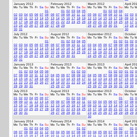
January 2012
February 2012
March 2012
April 20
Mo
Tu
We
Th
Fr
Sa
Su
Mo
Tu
We
Th
Fr
Sa
Su
Mo
Tu
We
Th
Fr
Sa
Su
Mo
Tu
W
01
01
02
03
04
05
01
02
03
04
02
03
04
05
06
07
08
06
07
08
09
10
11
12
05
06
07
08
09
10
11
02
03
0
09
10
11
12
13
14
15
13
14
15
16
17
18
19
12
13
14
15
16
17
18
09
10
1
16
17
18
19
20
21
22
20
21
22
23
24
25
26
19
20
21
22
23
24
25
16
17
1
23
24
25
26
27
28
29
27
28
29
26
27
28
29
30
31
23
24
2
30
31
30
July 2012
August 2012
September 2012
October
Mo
Tu
We
Th
Fr
Sa
Su
Mo
Tu
We
Th
Fr
Sa
Su
Mo
Tu
We
Th
Fr
Sa
Su
Mo
Tu
W
01
01
02
03
04
05
01
02
01
02
0
02
03
04
05
06
07
08
06
07
08
09
10
11
12
03
04
05
06
07
08
09
08
09
1
09
10
11
12
13
14
15
13
14
15
16
17
18
19
10
11
12
13
14
15
16
15
16
1
16
17
18
19
20
21
22
20
21
22
23
24
25
26
17
18
19
20
21
22
23
22
23
2
23
24
25
26
27
28
29
27
28
29
30
31
24
25
26
27
28
29
30
29
30
3
30
31
January 2013
February 2013
March 2013
April 20
Mo
Tu
We
Th
Fr
Sa
Su
Mo
Tu
We
Th
Fr
Sa
Su
Mo
Tu
We
Th
Fr
Sa
Su
Mo
Tu
W
01
02
03
04
05
06
01
02
03
01
02
03
01
02
0
07
08
09
10
11
12
13
04
05
06
07
08
09
10
04
05
06
07
08
09
10
08
09
1
14
15
16
17
18
19
20
11
12
13
14
15
16
17
11
12
13
14
15
16
17
15
16
1
21
22
23
24
25
26
27
18
19
20
21
22
23
24
18
19
20
21
22
23
24
22
23
2
28
29
30
31
25
26
27
28
25
26
27
28
29
30
31
29
30
July 2013
August 2013
September 2013
October
Mo
Tu
We
Th
Fr
Sa
Su
Mo
Tu
We
Th
Fr
Sa
Su
Mo
Tu
We
Th
Fr
Sa
Su
Mo
Tu
W
01
02
03
04
05
06
07
01
02
03
04
01
01
0
08
09
10
11
12
13
14
05
06
07
08
09
10
11
02
03
04
05
06
07
08
07
08
0
15
16
17
18
19
20
21
12
13
14
15
16
17
18
09
10
11
12
13
14
15
14
15
1
22
23
24
25
26
27
28
19
20
21
22
23
24
25
16
17
18
19
20
21
22
21
22
2
29
30
31
26
27
28
29
30
31
23
24
25
26
27
28
29
28
29
3
30
January 2014
February 2014
March 2014
April 20
Mo
Tu
We
Th
Fr
Sa
Su
Mo
Tu
We
Th
Fr
Sa
Su
Mo
Tu
We
Th
Fr
Sa
Su
Mo
Tu
W
01
02
03
04
05
01
02
01
02
01
0
06
07
08
09
10
11
12
03
04
05
06
07
08
09
03
04
05
06
07
08
09
07
08
0
13
14
15
16
17
18
19
10
11
12
13
14
15
16
10
11
12
13
14
15
16
14
15
1