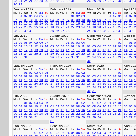
23
24
25
26
27
28
29
27
28
29
30
31
24
25
26
27
28
29
30
29
30
3
30
31
January 2019
February 2019
March 2019
April 20
Mo
Tu
We
Th
Fr
Sa
Su
Mo
Tu
We
Th
Fr
Sa
Su
Mo
Tu
We
Th
Fr
Sa
Su
Mo
Tu
W
01
02
03
04
05
06
01
02
03
01
02
03
01
02
0
07
08
09
10
11
12
13
04
05
06
07
08
09
10
04
05
06
07
08
09
10
08
09
1
14
15
16
17
18
19
20
11
12
13
14
15
16
17
11
12
13
14
15
16
17
15
16
1
21
22
23
24
25
26
27
18
19
20
21
22
23
24
18
19
20
21
22
23
24
22
23
2
28
29
30
31
25
26
27
28
25
26
27
28
29
30
31
29
30
July 2019
August 2019
September 2019
October
Mo
Tu
We
Th
Fr
Sa
Su
Mo
Tu
We
Th
Fr
Sa
Su
Mo
Tu
We
Th
Fr
Sa
Su
Mo
Tu
W
01
02
03
04
05
06
07
01
02
03
04
01
01
0
08
09
10
11
12
13
14
05
06
07
08
09
10
11
02
03
04
05
06
07
08
07
08
0
15
16
17
18
19
20
21
12
13
14
15
16
17
18
09
10
11
12
13
14
15
14
15
1
22
23
24
25
26
27
28
19
20
21
22
23
24
25
16
17
18
19
20
21
22
21
22
2
29
30
31
26
27
28
29
30
31
23
24
25
26
27
28
29
28
29
3
30
January 2020
February 2020
March 2020
April 20
Mo
Tu
We
Th
Fr
Sa
Su
Mo
Tu
We
Th
Fr
Sa
Su
Mo
Tu
We
Th
Fr
Sa
Su
Mo
Tu
W
01
02
03
04
05
01
02
01
0
06
07
08
09
10
11
12
03
04
05
06
07
08
09
02
03
04
05
06
07
08
06
07
0
13
14
15
16
17
18
19
10
11
12
13
14
15
16
09
10
11
12
13
14
15
13
14
1
20
21
22
23
24
25
26
17
18
19
20
21
22
23
16
17
18
19
20
21
22
20
21
2
27
28
29
30
31
24
25
26
27
28
29
23
24
25
26
27
28
29
27
28
2
30
31
July 2020
August 2020
September 2020
October
Mo
Tu
We
Th
Fr
Sa
Su
Mo
Tu
We
Th
Fr
Sa
Su
Mo
Tu
We
Th
Fr
Sa
Su
Mo
Tu
W
01
02
03
04
05
01
02
01
02
03
04
05
06
06
07
08
09
10
11
12
03
04
05
06
07
08
09
07
08
09
10
11
12
13
05
06
0
13
14
15
16
17
18
19
10
11
12
13
14
15
16
14
15
16
17
18
19
20
12
13
1
20
21
22
23
24
25
26
17
18
19
20
21
22
23
21
22
23
24
25
26
27
19
20
2
27
28
29
30
31
24
25
26
27
28
29
30
28
29
30
26
27
2
31
January 2021
February 2021
March 2021
April 20
Mo
Tu
We
Th
Fr
Sa
Su
Mo
Tu
We
Th
Fr
Sa
Su
Mo
Tu
We
Th
Fr
Sa
Su
Mo
Tu
W
01
02
03
01
02
03
04
05
06
07
01
02
03
04
05
06
07