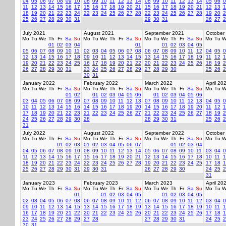
04
05
06
07
08
09
10
08
09
10
11
12
13
14
08
09
10
11
12
13
14
05
06
0
11
12
13
14
15
16
17
15
16
17
18
19
20
21
15
16
17
18
19
20
21
12
13
1
18
19
20
21
22
23
24
22
23
24
25
26
27
28
22
23
24
25
26
27
28
19
20
2
25
26
27
28
29
30
31
29
30
31
26
27
2
July 2021
August 2021
September 2021
October
Mo
Tu
We
Th
Fr
Sa
Su
Mo
Tu
We
Th
Fr
Sa
Su
Mo
Tu
We
Th
Fr
Sa
Su
Mo
Tu
W
01
02
03
04
01
01
02
03
04
05
05
06
07
08
09
10
11
02
03
04
05
06
07
08
06
07
08
09
10
11
12
04
05
0
12
13
14
15
16
17
18
09
10
11
12
13
14
15
13
14
15
16
17
18
19
11
12
1
19
20
21
22
23
24
25
16
17
18
19
20
21
22
20
21
22
23
24
25
26
18
19
2
26
27
28
29
30
31
23
24
25
26
27
28
29
27
28
29
30
25
26
2
30
31
January 2022
February 2022
March 2022
April 20
Mo
Tu
We
Th
Fr
Sa
Su
Mo
Tu
We
Th
Fr
Sa
Su
Mo
Tu
We
Th
Fr
Sa
Su
Mo
Tu
W
01
02
01
02
03
04
05
06
01
02
03
04
05
06
03
04
05
06
07
08
09
07
08
09
10
11
12
13
07
08
09
10
11
12
13
04
05
0
10
11
12
13
14
15
16
14
15
16
17
18
19
20
14
15
16
17
18
19
20
11
12
1
17
18
19
20
21
22
23
21
22
23
24
25
26
27
21
22
23
24
25
26
27
18
19
2
24
25
26
27
28
29
30
28
28
29
30
31
25
26
2
31
July 2022
August 2022
September 2022
October
Mo
Tu
We
Th
Fr
Sa
Su
Mo
Tu
We
Th
Fr
Sa
Su
Mo
Tu
We
Th
Fr
Sa
Su
Mo
Tu
W
01
02
03
01
02
03
04
05
06
07
01
02
03
04
04
05
06
07
08
09
10
08
09
10
11
12
13
14
05
06
07
08
09
10
11
03
04
0
11
12
13
14
15
16
17
15
16
17
18
19
20
21
12
13
14
15
16
17
18
10
11
1
18
19
20
21
22
23
24
22
23
24
25
26
27
28
19
20
21
22
23
24
25
17
18
1
25
26
27
28
29
30
31
29
30
31
26
27
28
29
30
24
25
2
31
January 2023
February 2023
March 2023
April 20
Mo
Tu
We
Th
Fr
Sa
Su
Mo
Tu
We
Th
Fr
Sa
Su
Mo
Tu
We
Th
Fr
Sa
Su
Mo
Tu
W
01
01
02
03
04
05
01
02
03
04
05
02
03
04
05
06
07
08
06
07
08
09
10
11
12
06
07
08
09
10
11
12
03
04
0
09
10
11
12
13
14
15
13
14
15
16
17
18
19
13
14
15
16
17
18
19
10
11
1
16
17
18
19
20
21
22
20
21
22
23
24
25
26
20
21
22
23
24
25
26
17
18
1
23
24
25
26
27
28
29
27
28
27
28
29
30
31
24
25
2
30
31