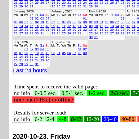
21
22
23
24
25
26
27
18
19
20
21
22
23
24
22
23
24
25
26
27
28
20
21
2
28
29
30
31
25
26
27
28
29
30
31
29
30
27
28
2
January 2026
February 2026
March 2026
April 20
Mo
Tu
We
Th
Fr
Sa
Su
Mo
Tu
We
Th
Fr
Sa
Su
Mo
Tu
We
Th
Fr
Sa
Su
Mo
Tu
W
01
02
03
04
01
01
0
05
06
07
08
09
10
11
02
03
04
05
06
07
08
02
03
04
05
06
07
08
06
07
0
12
13
14
15
16
17
18
09
10
11
12
13
14
15
09
10
11
12
13
14
15
13
14
1
19
20
21
22
23
24
25
16
17
18
19
20
21
22
16
17
18
19
20
21
22
20
21
2
26
27
28
29
30
31
23
24
25
26
27
28
23
24
25
26
27
28
29
27
28
2
30
31
July 2026
August 2026
Mo
Tu
We
Th
Fr
Sa
Su
Mo
Tu
We
Th
Fr
Sa
Su
01
02
03
04
05
01
02
06
07
08
09
10
11
12
03
04
05
06
07
08
09
13
14
15
16
17
18
19
20
21
22
23
24
25
26
27
28
29
30
31
Last 24 hours
Time spent to receive the valid page:
no info
0-0.5 sec.
0.5-1 sec.
1-2 sec.
2-3 sec.
3-
time out (>15s.) or offline
Results for server load:
no info
0-2
2-4
4-8
8-12
12-20
20-40
40-80
2020-10-23, Friday