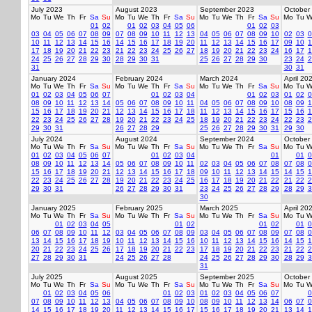
July 2023
August 2023
September 2023
October
Mo
Tu
We
Th
Fr
Sa
Su
Mo
Tu
We
Th
Fr
Sa
Su
Mo
Tu
We
Th
Fr
Sa
Su
Mo
Tu
W
01
02
01
02
03
04
05
06
01
02
03
03
04
05
06
07
08
09
07
08
09
10
11
12
13
04
05
06
07
08
09
10
02
03
0
10
11
12
13
14
15
16
14
15
16
17
18
19
20
11
12
13
14
15
16
17
09
10
1
17
18
19
20
21
22
23
21
22
23
24
25
26
27
18
19
20
21
22
23
24
16
17
1
24
25
26
27
28
29
30
28
29
30
31
25
26
27
28
29
30
23
24
2
31
30
31
January 2024
February 2024
March 2024
April 20
Mo
Tu
We
Th
Fr
Sa
Su
Mo
Tu
We
Th
Fr
Sa
Su
Mo
Tu
We
Th
Fr
Sa
Su
Mo
Tu
W
01
02
03
04
05
06
07
01
02
03
04
01
02
03
01
02
0
08
09
10
11
12
13
14
05
06
07
08
09
10
11
04
05
06
07
08
09
10
08
09
1
15
16
17
18
19
20
21
12
13
14
15
16
17
18
11
12
13
14
15
16
17
15
16
1
22
23
24
25
26
27
28
19
20
21
22
23
24
25
18
19
20
21
22
23
24
22
23
2
29
30
31
26
27
28
29
25
26
27
28
29
30
31
29
30
July 2024
August 2024
September 2024
October
Mo
Tu
We
Th
Fr
Sa
Su
Mo
Tu
We
Th
Fr
Sa
Su
Mo
Tu
We
Th
Fr
Sa
Su
Mo
Tu
W
01
02
03
04
05
06
07
01
02
03
04
01
01
0
08
09
10
11
12
13
14
05
06
07
08
09
10
11
02
03
04
05
06
07
08
07
08
0
15
16
17
18
19
20
21
12
13
14
15
16
17
18
09
10
11
12
13
14
15
14
15
1
22
23
24
25
26
27
28
19
20
21
22
23
24
25
16
17
18
19
20
21
22
21
22
2
29
30
31
26
27
28
29
30
31
23
24
25
26
27
28
29
28
29
3
30
January 2025
February 2025
March 2025
April 20
Mo
Tu
We
Th
Fr
Sa
Su
Mo
Tu
We
Th
Fr
Sa
Su
Mo
Tu
We
Th
Fr
Sa
Su
Mo
Tu
W
01
02
03
04
05
01
02
01
02
01
0
06
07
08
09
10
11
12
03
04
05
06
07
08
09
03
04
05
06
07
08
09
07
08
0
13
14
15
16
17
18
19
10
11
12
13
14
15
16
10
11
12
13
14
15
16
14
15
1
20
21
22
23
24
25
26
17
18
19
20
21
22
23
17
18
19
20
21
22
23
21
22
2
27
28
29
30
31
24
25
26
27
28
24
25
26
27
28
29
30
28
29
3
31
July 2025
August 2025
September 2025
October
Mo
Tu
We
Th
Fr
Sa
Su
Mo
Tu
We
Th
Fr
Sa
Su
Mo
Tu
We
Th
Fr
Sa
Su
Mo
Tu
W
01
02
03
04
05
06
01
02
03
01
02
03
04
05
06
07
0
07
08
09
10
11
12
13
04
05
06
07
08
09
10
08
09
10
11
12
13
14
06
07
0
14
15
16
17
18
19
20
11
12
13
14
15
16
17
15
16
17
18
19
20
21
13
14
1