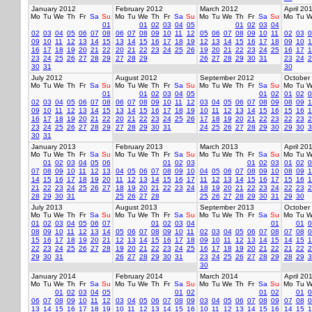
January 2012
February 2012
March 2012
April 20
Mo
Tu
We
Th
Fr
Sa
Su
Mo
Tu
We
Th
Fr
Sa
Su
Mo
Tu
We
Th
Fr
Sa
Su
Mo
Tu
W
01
01
02
03
04
05
01
02
03
04
02
03
04
05
06
07
08
06
07
08
09
10
11
12
05
06
07
08
09
10
11
02
03
0
09
10
11
12
13
14
15
13
14
15
16
17
18
19
12
13
14
15
16
17
18
09
10
1
16
17
18
19
20
21
22
20
21
22
23
24
25
26
19
20
21
22
23
24
25
16
17
1
23
24
25
26
27
28
29
27
28
29
26
27
28
29
30
31
23
24
2
30
31
30
July 2012
August 2012
September 2012
October
Mo
Tu
We
Th
Fr
Sa
Su
Mo
Tu
We
Th
Fr
Sa
Su
Mo
Tu
We
Th
Fr
Sa
Su
Mo
Tu
W
01
01
02
03
04
05
01
02
01
02
0
02
03
04
05
06
07
08
06
07
08
09
10
11
12
03
04
05
06
07
08
09
08
09
1
09
10
11
12
13
14
15
13
14
15
16
17
18
19
10
11
12
13
14
15
16
15
16
1
16
17
18
19
20
21
22
20
21
22
23
24
25
26
17
18
19
20
21
22
23
22
23
2
23
24
25
26
27
28
29
27
28
29
30
31
24
25
26
27
28
29
30
29
30
3
30
31
January 2013
February 2013
March 2013
April 20
Mo
Tu
We
Th
Fr
Sa
Su
Mo
Tu
We
Th
Fr
Sa
Su
Mo
Tu
We
Th
Fr
Sa
Su
Mo
Tu
W
01
02
03
04
05
06
01
02
03
01
02
03
01
02
0
07
08
09
10
11
12
13
04
05
06
07
08
09
10
04
05
06
07
08
09
10
08
09
1
14
15
16
17
18
19
20
11
12
13
14
15
16
17
11
12
13
14
15
16
17
15
16
1
21
22
23
24
25
26
27
18
19
20
21
22
23
24
18
19
20
21
22
23
24
22
23
2
28
29
30
31
25
26
27
28
25
26
27
28
29
30
31
29
30
July 2013
August 2013
September 2013
October
Mo
Tu
We
Th
Fr
Sa
Su
Mo
Tu
We
Th
Fr
Sa
Su
Mo
Tu
We
Th
Fr
Sa
Su
Mo
Tu
W
01
02
03
04
05
06
07
01
02
03
04
01
01
0
08
09
10
11
12
13
14
05
06
07
08
09
10
11
02
03
04
05
06
07
08
07
08
0
15
16
17
18
19
20
21
12
13
14
15
16
17
18
09
10
11
12
13
14
15
14
15
1
22
23
24
25
26
27
28
19
20
21
22
23
24
25
16
17
18
19
20
21
22
21
22
2
29
30
31
26
27
28
29
30
31
23
24
25
26
27
28
29
28
29
3
30
January 2014
February 2014
March 2014
April 20
Mo
Tu
We
Th
Fr
Sa
Su
Mo
Tu
We
Th
Fr
Sa
Su
Mo
Tu
We
Th
Fr
Sa
Su
Mo
Tu
W
01
02
03
04
05
01
02
01
02
01
0
06
07
08
09
10
11
12
03
04
05
06
07
08
09
03
04
05
06
07
08
09
07
08
0
13
14
15
16
17
18
19
10
11
12
13
14
15
16
10
11
12
13
14
15
16
14
15
1