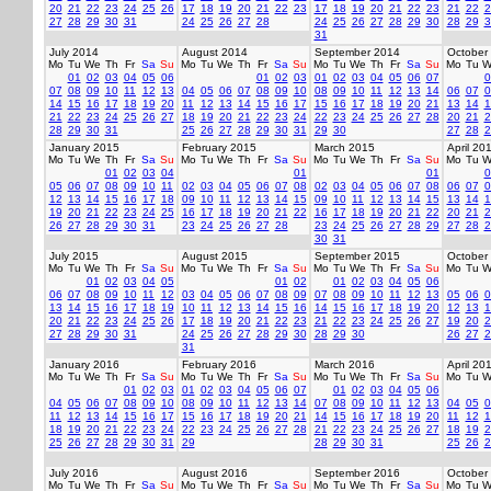
20
21
22
23
24
25
26
17
18
19
20
21
22
23
17
18
19
20
21
22
23
21
22
2
27
28
29
30
31
24
25
26
27
28
24
25
26
27
28
29
30
28
29
3
31
July 2014
August 2014
September 2014
October
Mo
Tu
We
Th
Fr
Sa
Su
Mo
Tu
We
Th
Fr
Sa
Su
Mo
Tu
We
Th
Fr
Sa
Su
Mo
Tu
W
01
02
03
04
05
06
01
02
03
01
02
03
04
05
06
07
0
07
08
09
10
11
12
13
04
05
06
07
08
09
10
08
09
10
11
12
13
14
06
07
0
14
15
16
17
18
19
20
11
12
13
14
15
16
17
15
16
17
18
19
20
21
13
14
1
21
22
23
24
25
26
27
18
19
20
21
22
23
24
22
23
24
25
26
27
28
20
21
2
28
29
30
31
25
26
27
28
29
30
31
29
30
27
28
2
January 2015
February 2015
March 2015
April 20
Mo
Tu
We
Th
Fr
Sa
Su
Mo
Tu
We
Th
Fr
Sa
Su
Mo
Tu
We
Th
Fr
Sa
Su
Mo
Tu
W
01
02
03
04
01
01
0
05
06
07
08
09
10
11
02
03
04
05
06
07
08
02
03
04
05
06
07
08
06
07
0
12
13
14
15
16
17
18
09
10
11
12
13
14
15
09
10
11
12
13
14
15
13
14
1
19
20
21
22
23
24
25
16
17
18
19
20
21
22
16
17
18
19
20
21
22
20
21
2
26
27
28
29
30
31
23
24
25
26
27
28
23
24
25
26
27
28
29
27
28
2
30
31
July 2015
August 2015
September 2015
October
Mo
Tu
We
Th
Fr
Sa
Su
Mo
Tu
We
Th
Fr
Sa
Su
Mo
Tu
We
Th
Fr
Sa
Su
Mo
Tu
W
01
02
03
04
05
01
02
01
02
03
04
05
06
06
07
08
09
10
11
12
03
04
05
06
07
08
09
07
08
09
10
11
12
13
05
06
0
13
14
15
16
17
18
19
10
11
12
13
14
15
16
14
15
16
17
18
19
20
12
13
1
20
21
22
23
24
25
26
17
18
19
20
21
22
23
21
22
23
24
25
26
27
19
20
2
27
28
29
30
31
24
25
26
27
28
29
30
28
29
30
26
27
2
31
January 2016
February 2016
March 2016
April 20
Mo
Tu
We
Th
Fr
Sa
Su
Mo
Tu
We
Th
Fr
Sa
Su
Mo
Tu
We
Th
Fr
Sa
Su
Mo
Tu
W
01
02
03
01
02
03
04
05
06
07
01
02
03
04
05
06
04
05
06
07
08
09
10
08
09
10
11
12
13
14
07
08
09
10
11
12
13
04
05
0
11
12
13
14
15
16
17
15
16
17
18
19
20
21
14
15
16
17
18
19
20
11
12
1
18
19
20
21
22
23
24
22
23
24
25
26
27
28
21
22
23
24
25
26
27
18
19
2
25
26
27
28
29
30
31
29
28
29
30
31
25
26
2
July 2016
August 2016
September 2016
October
Mo
Tu
We
Th
Fr
Sa
Su
Mo
Tu
We
Th
Fr
Sa
Su
Mo
Tu
We
Th
Fr
Sa
Su
Mo
Tu
W