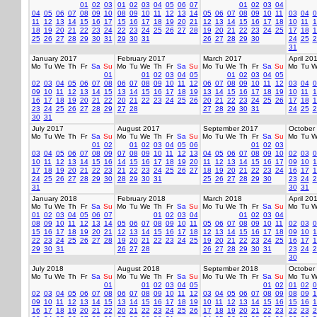
01
02
03
01
02
03
04
05
06
07
01
02
03
04
04
05
06
07
08
09
10
08
09
10
11
12
13
14
05
06
07
08
09
10
11
03
04
0
11
12
13
14
15
16
17
15
16
17
18
19
20
21
12
13
14
15
16
17
18
10
11
1
18
19
20
21
22
23
24
22
23
24
25
26
27
28
19
20
21
22
23
24
25
17
18
1
25
26
27
28
29
30
31
29
30
31
26
27
28
29
30
24
25
2
31
January 2017
February 2017
March 2017
April 20
Mo
Tu
We
Th
Fr
Sa
Su
Mo
Tu
We
Th
Fr
Sa
Su
Mo
Tu
We
Th
Fr
Sa
Su
Mo
Tu
W
01
01
02
03
04
05
01
02
03
04
05
02
03
04
05
06
07
08
06
07
08
09
10
11
12
06
07
08
09
10
11
12
03
04
0
09
10
11
12
13
14
15
13
14
15
16
17
18
19
13
14
15
16
17
18
19
10
11
1
16
17
18
19
20
21
22
20
21
22
23
24
25
26
20
21
22
23
24
25
26
17
18
1
23
24
25
26
27
28
29
27
28
27
28
29
30
31
24
25
2
30
31
July 2017
August 2017
September 2017
October
Mo
Tu
We
Th
Fr
Sa
Su
Mo
Tu
We
Th
Fr
Sa
Su
Mo
Tu
We
Th
Fr
Sa
Su
Mo
Tu
W
01
02
01
02
03
04
05
06
01
02
03
03
04
05
06
07
08
09
07
08
09
10
11
12
13
04
05
06
07
08
09
10
02
03
0
10
11
12
13
14
15
16
14
15
16
17
18
19
20
11
12
13
14
15
16
17
09
10
1
17
18
19
20
21
22
23
21
22
23
24
25
26
27
18
19
20
21
22
23
24
16
17
1
24
25
26
27
28
29
30
28
29
30
31
25
26
27
28
29
30
23
24
2
31
30
31
January 2018
February 2018
March 2018
April 20
Mo
Tu
We
Th
Fr
Sa
Su
Mo
Tu
We
Th
Fr
Sa
Su
Mo
Tu
We
Th
Fr
Sa
Su
Mo
Tu
W
01
02
03
04
05
06
07
01
02
03
04
01
02
03
04
08
09
10
11
12
13
14
05
06
07
08
09
10
11
05
06
07
08
09
10
11
02
03
0
15
16
17
18
19
20
21
12
13
14
15
16
17
18
12
13
14
15
16
17
18
09
10
1
22
23
24
25
26
27
28
19
20
21
22
23
24
25
19
20
21
22
23
24
25
16
17
1
29
30
31
26
27
28
26
27
28
29
30
31
23
24
2
30
July 2018
August 2018
September 2018
October
Mo
Tu
We
Th
Fr
Sa
Su
Mo
Tu
We
Th
Fr
Sa
Su
Mo
Tu
We
Th
Fr
Sa
Su
Mo
Tu
W
01
01
02
03
04
05
01
02
01
02
0
02
03
04
05
06
07
08
06
07
08
09
10
11
12
03
04
05
06
07
08
09
08
09
1
09
10
11
12
13
14
15
13
14
15
16
17
18
19
10
11
12
13
14
15
16
15
16
1
16
17
18
19
20
21
22
20
21
22
23
24
25
26
17
18
19
20
21
22
23
22
23
2