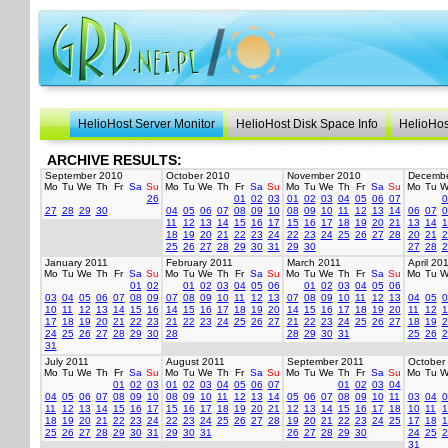
HelioHost Server Monitor
HelioHost Disk Space Info
HelioHos
ARCHIVE RESULTS:
September 2010
October 2010
November 2010
Decembe
Mo
Tu
We
Th
Fr
Sa
Su
Mo
Tu
We
Th
Fr
Sa
Su
Mo
Tu
We
Th
Fr
Sa
Su
Mo
Tu
W
26
01
02
03
01
02
03
04
05
06
07
0
27
28
29
30
04
05
06
07
08
09
10
08
09
10
11
12
13
14
06
07
0
11
12
13
14
15
16
17
15
16
17
18
19
20
21
13
14
1
18
19
20
21
22
23
24
22
23
24
25
26
27
28
20
21
2
25
26
27
28
29
30
31
29
30
27
28
2
January 2011
February 2011
March 2011
April 20
Mo
Tu
We
Th
Fr
Sa
Su
Mo
Tu
We
Th
Fr
Sa
Su
Mo
Tu
We
Th
Fr
Sa
Su
Mo
Tu
W
01
02
01
02
03
04
05
06
01
02
03
04
05
06
03
04
05
06
07
08
09
07
08
09
10
11
12
13
07
08
09
10
11
12
13
04
05
0
10
11
12
13
14
15
16
14
15
16
17
18
19
20
14
15
16
17
18
19
20
11
12
1
17
18
19
20
21
22
23
21
22
23
24
25
26
27
21
22
23
24
25
26
27
18
19
2
24
25
26
27
28
29
30
28
28
29
30
31
25
26
2
31
July 2011
August 2011
September 2011
October
Mo
Tu
We
Th
Fr
Sa
Su
Mo
Tu
We
Th
Fr
Sa
Su
Mo
Tu
We
Th
Fr
Sa
Su
Mo
Tu
W
01
02
03
01
02
03
04
05
06
07
01
02
03
04
04
05
06
07
08
09
10
08
09
10
11
12
13
14
05
06
07
08
09
10
11
03
04
0
11
12
13
14
15
16
17
15
16
17
18
19
20
21
12
13
14
15
16
17
18
10
11
1
18
19
20
21
22
23
24
22
23
24
25
26
27
28
19
20
21
22
23
24
25
17
18
1
25
26
27
28
29
30
31
29
30
31
26
27
28
29
30
24
25
2
31