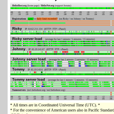
HelioHost.org
(home page) /
HelioNet.org
(support forums)
00
01
02
03
04
05
06
07
08
09
10
11
12
13
17
18
19
20
21
22
23
00
01
02
03
04
05
06
Registrations
open?
or
daily limit exceeded?
(on Ricky / on Johnny / on Tommy)
Ricky
IP: 64.62.211.134 (HTTP / FTP / cPanel)
Ricky server load
(average for last 1 minute / 5 minutes / 15 minutes)
Johnny
IP: 65.19.141.67 (HTTP / FTP / cPanel)
Johnny server load
(average for last 1 minute / 5 minutes / 15 minutes)
Tommy
IP: 65.19.143.6 (HTTP / FTP / cPanel)
Tommy server load
(average for last 1 minute / 5 minutes / 15 minutes)
Nameservers
(ns1.heliohost.org / ns2.heliohost.org)
00
01
02
03
04
05
06
07
08
09
10
11
12
13
17
18
19
20
21
22
23
00
01
02
03
04
05
06
* All times are in Coordinated Universal Time (UTC). *
* For the convenience of American users also in Pacific Standa