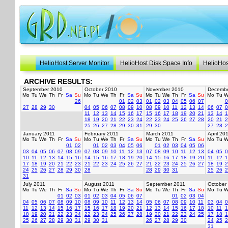
HelioHost Server Monitor
HelioHost Disk Space Info
HelioHos
ARCHIVE RESULTS:
September 2010
October 2010
November 2010
Decembe
Mo
Tu
We
Th
Fr
Sa
Su
Mo
Tu
We
Th
Fr
Sa
Su
Mo
Tu
We
Th
Fr
Sa
Su
Mo
Tu
W
26
01
02
03
01
02
03
04
05
06
07
0
27
28
29
30
04
05
06
07
08
09
10
08
09
10
11
12
13
14
06
07
0
11
12
13
14
15
16
17
15
16
17
18
19
20
21
13
14
1
18
19
20
21
22
23
24
22
23
24
25
26
27
28
20
21
2
25
26
27
28
29
30
31
29
30
27
28
2
January 2011
February 2011
March 2011
April 20
Mo
Tu
We
Th
Fr
Sa
Su
Mo
Tu
We
Th
Fr
Sa
Su
Mo
Tu
We
Th
Fr
Sa
Su
Mo
Tu
W
01
02
01
02
03
04
05
06
01
02
03
04
05
06
03
04
05
06
07
08
09
07
08
09
10
11
12
13
07
08
09
10
11
12
13
04
05
0
10
11
12
13
14
15
16
14
15
16
17
18
19
20
14
15
16
17
18
19
20
11
12
1
17
18
19
20
21
22
23
21
22
23
24
25
26
27
21
22
23
24
25
26
27
18
19
2
24
25
26
27
28
29
30
28
28
29
30
31
25
26
2
31
July 2011
August 2011
September 2011
October
Mo
Tu
We
Th
Fr
Sa
Su
Mo
Tu
We
Th
Fr
Sa
Su
Mo
Tu
We
Th
Fr
Sa
Su
Mo
Tu
W
01
02
03
01
02
03
04
05
06
07
01
02
03
04
04
05
06
07
08
09
10
08
09
10
11
12
13
14
05
06
07
08
09
10
11
03
04
0
11
12
13
14
15
16
17
15
16
17
18
19
20
21
12
13
14
15
16
17
18
10
11
1
18
19
20
21
22
23
24
22
23
24
25
26
27
28
19
20
21
22
23
24
25
17
18
1
25
26
27
28
29
30
31
29
30
31
26
27
28
29
30
24
25
2
31