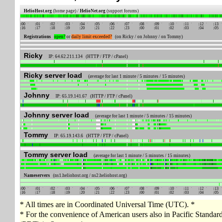
HelioHost.org
(home page) /
HelioNet.org
(support forums)
00
01
02
03
04
05
06
07
08
09
10
11
12
13
16
17
18
19
20
21
22
23
00
01
02
03
04
05
Registrations
open?
or
daily limit exceeded?
(on Ricky / on Johnny / on Tommy)
Ricky
IP: 64.62.211.134 (HTTP / FTP / cPanel)
Ricky server load
(average for last 1 minute / 5 minutes / 15 minutes)
Johnny
IP: 65.19.141.67 (HTTP / FTP / cPanel)
Johnny server load
(average for last 1 minute / 5 minutes / 15 minutes)
Tommy
IP: 65.19.143.6 (HTTP / FTP / cPanel)
Tommy server load
(average for last 1 minute / 5 minutes / 15 minutes)
Nameservers
(ns1.heliohost.org / ns2.heliohost.org)
00
01
02
03
04
05
06
07
08
09
10
11
12
13
16
17
18
19
20
21
22
23
00
01
02
03
04
05
* All times are in Coordinated Universal Time (UTC). *
* For the convenience of American users also in Pacific Standa