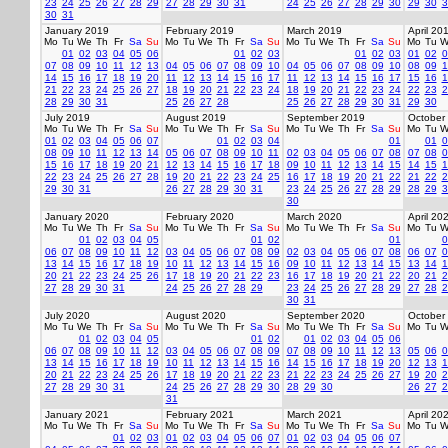
23
24
25
26
27
28
29
27
28
29
30
31
24
25
26
27
28
29
30
29
30
3
30
31
January 2019
February 2019
March 2019
April 20
Mo
Tu
We
Th
Fr
Sa
Su
Mo
Tu
We
Th
Fr
Sa
Su
Mo
Tu
We
Th
Fr
Sa
Su
Mo
Tu
W
01
02
03
04
05
06
01
02
03
01
02
03
01
02
0
07
08
09
10
11
12
13
04
05
06
07
08
09
10
04
05
06
07
08
09
10
08
09
1
14
15
16
17
18
19
20
11
12
13
14
15
16
17
11
12
13
14
15
16
17
15
16
1
21
22
23
24
25
26
27
18
19
20
21
22
23
24
18
19
20
21
22
23
24
22
23
2
28
29
30
31
25
26
27
28
25
26
27
28
29
30
31
29
30
July 2019
August 2019
September 2019
October
Mo
Tu
We
Th
Fr
Sa
Su
Mo
Tu
We
Th
Fr
Sa
Su
Mo
Tu
We
Th
Fr
Sa
Su
Mo
Tu
W
01
02
03
04
05
06
07
01
02
03
04
01
01
0
08
09
10
11
12
13
14
05
06
07
08
09
10
11
02
03
04
05
06
07
08
07
08
0
15
16
17
18
19
20
21
12
13
14
15
16
17
18
09
10
11
12
13
14
15
14
15
1
22
23
24
25
26
27
28
19
20
21
22
23
24
25
16
17
18
19
20
21
22
21
22
2
29
30
31
26
27
28
29
30
31
23
24
25
26
27
28
29
28
29
3
30
January 2020
February 2020
March 2020
April 20
Mo
Tu
We
Th
Fr
Sa
Su
Mo
Tu
We
Th
Fr
Sa
Su
Mo
Tu
We
Th
Fr
Sa
Su
Mo
Tu
W
01
02
03
04
05
01
02
01
0
06
07
08
09
10
11
12
03
04
05
06
07
08
09
02
03
04
05
06
07
08
06
07
0
13
14
15
16
17
18
19
10
11
12
13
14
15
16
09
10
11
12
13
14
15
13
14
1
20
21
22
23
24
25
26
17
18
19
20
21
22
23
16
17
18
19
20
21
22
20
21
2
27
28
29
30
31
24
25
26
27
28
29
23
24
25
26
27
28
29
27
28
2
30
31
July 2020
August 2020
September 2020
October
Mo
Tu
We
Th
Fr
Sa
Su
Mo
Tu
We
Th
Fr
Sa
Su
Mo
Tu
We
Th
Fr
Sa
Su
Mo
Tu
W
01
02
03
04
05
01
02
01
02
03
04
05
06
06
07
08
09
10
11
12
03
04
05
06
07
08
09
07
08
09
10
11
12
13
05
06
0
13
14
15
16
17
18
19
10
11
12
13
14
15
16
14
15
16
17
18
19
20
12
13
1
20
21
22
23
24
25
26
17
18
19
20
21
22
23
21
22
23
24
25
26
27
19
20
2
27
28
29
30
31
24
25
26
27
28
29
30
28
29
30
26
27
2
31
January 2021
February 2021
March 2021
April 20
Mo
Tu
We
Th
Fr
Sa
Su
Mo
Tu
We
Th
Fr
Sa
Su
Mo
Tu
We
Th
Fr
Sa
Su
Mo
Tu
W
01
02
03
01
02
03
04
05
06
07
01
02
03
04
05
06
07