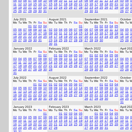
04
05
06
07
08
09
10
08
09
10
11
12
13
14
08
09
10
11
12
13
14
05
06
0
11
12
13
14
15
16
17
15
16
17
18
19
20
21
15
16
17
18
19
20
21
12
13
1
18
19
20
21
22
23
24
22
23
24
25
26
27
28
22
23
24
25
26
27
28
19
20
2
25
26
27
28
29
30
31
29
30
31
26
27
2
July 2021
August 2021
September 2021
October
Mo
Tu
We
Th
Fr
Sa
Su
Mo
Tu
We
Th
Fr
Sa
Su
Mo
Tu
We
Th
Fr
Sa
Su
Mo
Tu
W
01
02
03
04
01
01
02
03
04
05
05
06
07
08
09
10
11
02
03
04
05
06
07
08
06
07
08
09
10
11
12
04
05
0
12
13
14
15
16
17
18
09
10
11
12
13
14
15
13
14
15
16
17
18
19
11
12
1
19
20
21
22
23
24
25
16
17
18
19
20
21
22
20
21
22
23
24
25
26
18
19
2
26
27
28
29
30
31
23
24
25
26
27
28
29
27
28
29
30
25
26
2
30
31
January 2022
February 2022
March 2022
April 20
Mo
Tu
We
Th
Fr
Sa
Su
Mo
Tu
We
Th
Fr
Sa
Su
Mo
Tu
We
Th
Fr
Sa
Su
Mo
Tu
W
01
02
01
02
03
04
05
06
01
02
03
04
05
06
03
04
05
06
07
08
09
07
08
09
10
11
12
13
07
08
09
10
11
12
13
04
05
0
10
11
12
13
14
15
16
14
15
16
17
18
19
20
14
15
16
17
18
19
20
11
12
1
17
18
19
20
21
22
23
21
22
23
24
25
26
27
21
22
23
24
25
26
27
18
19
2
24
25
26
27
28
29
30
28
28
29
30
31
25
26
2
31
July 2022
August 2022
September 2022
October
Mo
Tu
We
Th
Fr
Sa
Su
Mo
Tu
We
Th
Fr
Sa
Su
Mo
Tu
We
Th
Fr
Sa
Su
Mo
Tu
W
01
02
03
01
02
03
04
05
06
07
01
02
03
04
04
05
06
07
08
09
10
08
09
10
11
12
13
14
05
06
07
08
09
10
11
03
04
0
11
12
13
14
15
16
17
15
16
17
18
19
20
21
12
13
14
15
16
17
18
10
11
1
18
19
20
21
22
23
24
22
23
24
25
26
27
28
19
20
21
22
23
24
25
17
18
1
25
26
27
28
29
30
31
29
30
31
26
27
28
29
30
24
25
2
31
January 2023
February 2023
March 2023
April 20
Mo
Tu
We
Th
Fr
Sa
Su
Mo
Tu
We
Th
Fr
Sa
Su
Mo
Tu
We
Th
Fr
Sa
Su
Mo
Tu
W
01
01
02
03
04
05
01
02
03
04
05
02
03
04
05
06
07
08
06
07
08
09
10
11
12
06
07
08
09
10
11
12
03
04
0
09
10
11
12
13
14
15
13
14
15
16
17
18
19
13
14
15
16
17
18
19
10
11
1
16
17
18
19
20
21
22
20
21
22
23
24
25
26
20
21
22
23
24
25
26
17
18
1
23
24
25
26
27
28
29
27
28
27
28
29
30
31
24
25
2
30
31