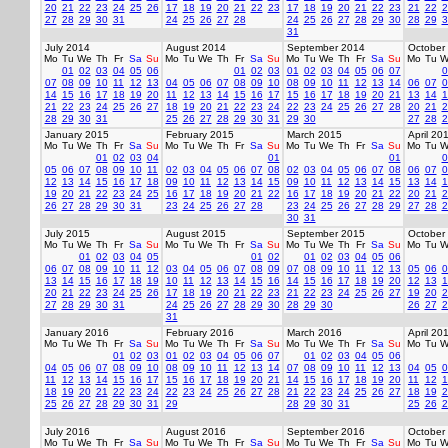
20
21
22
23
24
25
26
17
18
19
20
21
22
23
17
18
19
20
21
22
23
21
22
2
27
28
29
30
31
24
25
26
27
28
24
25
26
27
28
29
30
28
29
3
31
July 2014
August 2014
September 2014
October
Mo
Tu
We
Th
Fr
Sa
Su
Mo
Tu
We
Th
Fr
Sa
Su
Mo
Tu
We
Th
Fr
Sa
Su
Mo
Tu
W
01
02
03
04
05
06
01
02
03
01
02
03
04
05
06
07
0
07
08
09
10
11
12
13
04
05
06
07
08
09
10
08
09
10
11
12
13
14
06
07
0
14
15
16
17
18
19
20
11
12
13
14
15
16
17
15
16
17
18
19
20
21
13
14
1
21
22
23
24
25
26
27
18
19
20
21
22
23
24
22
23
24
25
26
27
28
20
21
2
28
29
30
31
25
26
27
28
29
30
31
29
30
27
28
2
January 2015
February 2015
March 2015
April 20
Mo
Tu
We
Th
Fr
Sa
Su
Mo
Tu
We
Th
Fr
Sa
Su
Mo
Tu
We
Th
Fr
Sa
Su
Mo
Tu
W
01
02
03
04
01
01
0
05
06
07
08
09
10
11
02
03
04
05
06
07
08
02
03
04
05
06
07
08
06
07
0
12
13
14
15
16
17
18
09
10
11
12
13
14
15
09
10
11
12
13
14
15
13
14
1
19
20
21
22
23
24
25
16
17
18
19
20
21
22
16
17
18
19
20
21
22
20
21
2
26
27
28
29
30
31
23
24
25
26
27
28
23
24
25
26
27
28
29
27
28
2
30
31
July 2015
August 2015
September 2015
October
Mo
Tu
We
Th
Fr
Sa
Su
Mo
Tu
We
Th
Fr
Sa
Su
Mo
Tu
We
Th
Fr
Sa
Su
Mo
Tu
W
01
02
03
04
05
01
02
01
02
03
04
05
06
06
07
08
09
10
11
12
03
04
05
06
07
08
09
07
08
09
10
11
12
13
05
06
0
13
14
15
16
17
18
19
10
11
12
13
14
15
16
14
15
16
17
18
19
20
12
13
1
20
21
22
23
24
25
26
17
18
19
20
21
22
23
21
22
23
24
25
26
27
19
20
2
27
28
29
30
31
24
25
26
27
28
29
30
28
29
30
26
27
2
31
January 2016
February 2016
March 2016
April 20
Mo
Tu
We
Th
Fr
Sa
Su
Mo
Tu
We
Th
Fr
Sa
Su
Mo
Tu
We
Th
Fr
Sa
Su
Mo
Tu
W
01
02
03
01
02
03
04
05
06
07
01
02
03
04
05
06
04
05
06
07
08
09
10
08
09
10
11
12
13
14
07
08
09
10
11
12
13
04
05
0
11
12
13
14
15
16
17
15
16
17
18
19
20
21
14
15
16
17
18
19
20
11
12
1
18
19
20
21
22
23
24
22
23
24
25
26
27
28
21
22
23
24
25
26
27
18
19
2
25
26
27
28
29
30
31
29
28
29
30
31
25
26
2
July 2016
August 2016
September 2016
October
Mo
Tu
We
Th
Fr
Sa
Su
Mo
Tu
We
Th
Fr
Sa
Su
Mo
Tu
We
Th
Fr
Sa
Su
Mo
Tu
W