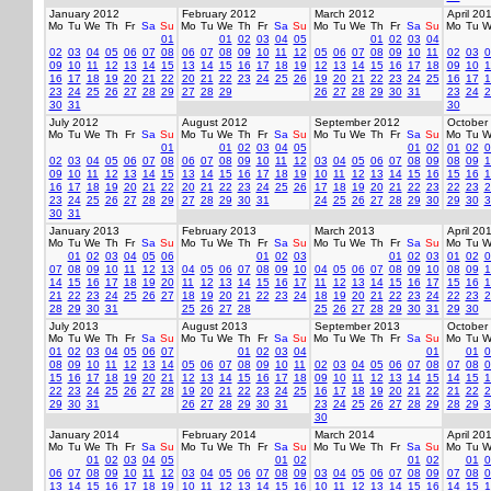
January 2012
February 2012
March 2012
April 20
Mo
Tu
We
Th
Fr
Sa
Su
Mo
Tu
We
Th
Fr
Sa
Su
Mo
Tu
We
Th
Fr
Sa
Su
Mo
Tu
W
01
01
02
03
04
05
01
02
03
04
02
03
04
05
06
07
08
06
07
08
09
10
11
12
05
06
07
08
09
10
11
02
03
0
09
10
11
12
13
14
15
13
14
15
16
17
18
19
12
13
14
15
16
17
18
09
10
1
16
17
18
19
20
21
22
20
21
22
23
24
25
26
19
20
21
22
23
24
25
16
17
1
23
24
25
26
27
28
29
27
28
29
26
27
28
29
30
31
23
24
2
30
31
30
July 2012
August 2012
September 2012
October
Mo
Tu
We
Th
Fr
Sa
Su
Mo
Tu
We
Th
Fr
Sa
Su
Mo
Tu
We
Th
Fr
Sa
Su
Mo
Tu
W
01
01
02
03
04
05
01
02
01
02
0
02
03
04
05
06
07
08
06
07
08
09
10
11
12
03
04
05
06
07
08
09
08
09
1
09
10
11
12
13
14
15
13
14
15
16
17
18
19
10
11
12
13
14
15
16
15
16
1
16
17
18
19
20
21
22
20
21
22
23
24
25
26
17
18
19
20
21
22
23
22
23
2
23
24
25
26
27
28
29
27
28
29
30
31
24
25
26
27
28
29
30
29
30
3
30
31
January 2013
February 2013
March 2013
April 20
Mo
Tu
We
Th
Fr
Sa
Su
Mo
Tu
We
Th
Fr
Sa
Su
Mo
Tu
We
Th
Fr
Sa
Su
Mo
Tu
W
01
02
03
04
05
06
01
02
03
01
02
03
01
02
0
07
08
09
10
11
12
13
04
05
06
07
08
09
10
04
05
06
07
08
09
10
08
09
1
14
15
16
17
18
19
20
11
12
13
14
15
16
17
11
12
13
14
15
16
17
15
16
1
21
22
23
24
25
26
27
18
19
20
21
22
23
24
18
19
20
21
22
23
24
22
23
2
28
29
30
31
25
26
27
28
25
26
27
28
29
30
31
29
30
July 2013
August 2013
September 2013
October
Mo
Tu
We
Th
Fr
Sa
Su
Mo
Tu
We
Th
Fr
Sa
Su
Mo
Tu
We
Th
Fr
Sa
Su
Mo
Tu
W
01
02
03
04
05
06
07
01
02
03
04
01
01
0
08
09
10
11
12
13
14
05
06
07
08
09
10
11
02
03
04
05
06
07
08
07
08
0
15
16
17
18
19
20
21
12
13
14
15
16
17
18
09
10
11
12
13
14
15
14
15
1
22
23
24
25
26
27
28
19
20
21
22
23
24
25
16
17
18
19
20
21
22
21
22
2
29
30
31
26
27
28
29
30
31
23
24
25
26
27
28
29
28
29
3
30
January 2014
February 2014
March 2014
April 20
Mo
Tu
We
Th
Fr
Sa
Su
Mo
Tu
We
Th
Fr
Sa
Su
Mo
Tu
We
Th
Fr
Sa
Su
Mo
Tu
W
01
02
03
04
05
01
02
01
02
01
0
06
07
08
09
10
11
12
03
04
05
06
07
08
09
03
04
05
06
07
08
09
07
08
0
13
14
15
16
17
18
19
10
11
12
13
14
15
16
10
11
12
13
14
15
16
14
15
1