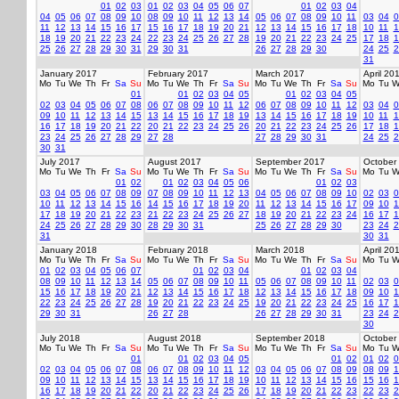
01
02
03
01
02
03
04
05
06
07
01
02
03
04
04
05
06
07
08
09
10
08
09
10
11
12
13
14
05
06
07
08
09
10
11
03
04
0
11
12
13
14
15
16
17
15
16
17
18
19
20
21
12
13
14
15
16
17
18
10
11
1
18
19
20
21
22
23
24
22
23
24
25
26
27
28
19
20
21
22
23
24
25
17
18
1
25
26
27
28
29
30
31
29
30
31
26
27
28
29
30
24
25
2
31
January 2017
February 2017
March 2017
April 20
Mo
Tu
We
Th
Fr
Sa
Su
Mo
Tu
We
Th
Fr
Sa
Su
Mo
Tu
We
Th
Fr
Sa
Su
Mo
Tu
W
01
01
02
03
04
05
01
02
03
04
05
02
03
04
05
06
07
08
06
07
08
09
10
11
12
06
07
08
09
10
11
12
03
04
0
09
10
11
12
13
14
15
13
14
15
16
17
18
19
13
14
15
16
17
18
19
10
11
1
16
17
18
19
20
21
22
20
21
22
23
24
25
26
20
21
22
23
24
25
26
17
18
1
23
24
25
26
27
28
29
27
28
27
28
29
30
31
24
25
2
30
31
July 2017
August 2017
September 2017
October
Mo
Tu
We
Th
Fr
Sa
Su
Mo
Tu
We
Th
Fr
Sa
Su
Mo
Tu
We
Th
Fr
Sa
Su
Mo
Tu
W
01
02
01
02
03
04
05
06
01
02
03
03
04
05
06
07
08
09
07
08
09
10
11
12
13
04
05
06
07
08
09
10
02
03
0
10
11
12
13
14
15
16
14
15
16
17
18
19
20
11
12
13
14
15
16
17
09
10
1
17
18
19
20
21
22
23
21
22
23
24
25
26
27
18
19
20
21
22
23
24
16
17
1
24
25
26
27
28
29
30
28
29
30
31
25
26
27
28
29
30
23
24
2
31
30
31
January 2018
February 2018
March 2018
April 20
Mo
Tu
We
Th
Fr
Sa
Su
Mo
Tu
We
Th
Fr
Sa
Su
Mo
Tu
We
Th
Fr
Sa
Su
Mo
Tu
W
01
02
03
04
05
06
07
01
02
03
04
01
02
03
04
08
09
10
11
12
13
14
05
06
07
08
09
10
11
05
06
07
08
09
10
11
02
03
0
15
16
17
18
19
20
21
12
13
14
15
16
17
18
12
13
14
15
16
17
18
09
10
1
22
23
24
25
26
27
28
19
20
21
22
23
24
25
19
20
21
22
23
24
25
16
17
1
29
30
31
26
27
28
26
27
28
29
30
31
23
24
2
30
July 2018
August 2018
September 2018
October
Mo
Tu
We
Th
Fr
Sa
Su
Mo
Tu
We
Th
Fr
Sa
Su
Mo
Tu
We
Th
Fr
Sa
Su
Mo
Tu
W
01
01
02
03
04
05
01
02
01
02
0
02
03
04
05
06
07
08
06
07
08
09
10
11
12
03
04
05
06
07
08
09
08
09
1
09
10
11
12
13
14
15
13
14
15
16
17
18
19
10
11
12
13
14
15
16
15
16
1
16
17
18
19
20
21
22
20
21
22
23
24
25
26
17
18
19
20
21
22
23
22
23
2