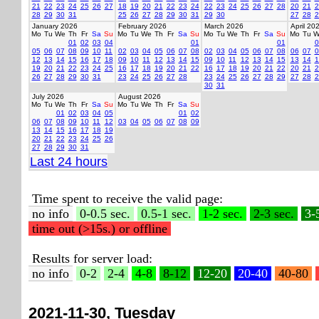
21
22
23
24
25
26
27
18
19
20
21
22
23
24
22
23
24
25
26
27
28
20
21
2
28
29
30
31
25
26
27
28
29
30
31
29
30
27
28
2
January 2026
February 2026
March 2026
April 20
Mo
Tu
We
Th
Fr
Sa
Su
Mo
Tu
We
Th
Fr
Sa
Su
Mo
Tu
We
Th
Fr
Sa
Su
Mo
Tu
W
01
02
03
04
01
01
0
05
06
07
08
09
10
11
02
03
04
05
06
07
08
02
03
04
05
06
07
08
06
07
0
12
13
14
15
16
17
18
09
10
11
12
13
14
15
09
10
11
12
13
14
15
13
14
1
19
20
21
22
23
24
25
16
17
18
19
20
21
22
16
17
18
19
20
21
22
20
21
2
26
27
28
29
30
31
23
24
25
26
27
28
23
24
25
26
27
28
29
27
28
2
30
31
July 2026
August 2026
Mo
Tu
We
Th
Fr
Sa
Su
Mo
Tu
We
Th
Fr
Sa
Su
01
02
03
04
05
01
02
06
07
08
09
10
11
12
03
04
05
06
07
08
09
13
14
15
16
17
18
19
20
21
22
23
24
25
26
27
28
29
30
31
Last 24 hours
Time spent to receive the valid page:
no info
0-0.5 sec.
0.5-1 sec.
1-2 sec.
2-3 sec.
3-
time out (>15s.) or offline
Results for server load:
no info
0-2
2-4
4-8
8-12
12-20
20-40
40-80
2021-11-30, Tuesday