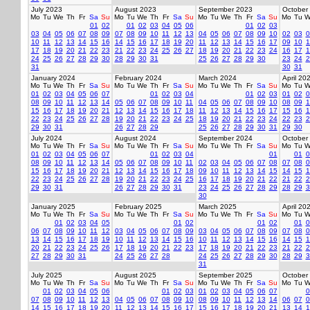
July 2023
August 2023
September 2023
October
Mo
Tu
We
Th
Fr
Sa
Su
Mo
Tu
We
Th
Fr
Sa
Su
Mo
Tu
We
Th
Fr
Sa
Su
Mo
Tu
W
01
02
01
02
03
04
05
06
01
02
03
03
04
05
06
07
08
09
07
08
09
10
11
12
13
04
05
06
07
08
09
10
02
03
0
10
11
12
13
14
15
16
14
15
16
17
18
19
20
11
12
13
14
15
16
17
09
10
1
17
18
19
20
21
22
23
21
22
23
24
25
26
27
18
19
20
21
22
23
24
16
17
1
24
25
26
27
28
29
30
28
29
30
31
25
26
27
28
29
30
23
24
2
31
30
31
January 2024
February 2024
March 2024
April 20
Mo
Tu
We
Th
Fr
Sa
Su
Mo
Tu
We
Th
Fr
Sa
Su
Mo
Tu
We
Th
Fr
Sa
Su
Mo
Tu
W
01
02
03
04
05
06
07
01
02
03
04
01
02
03
01
02
0
08
09
10
11
12
13
14
05
06
07
08
09
10
11
04
05
06
07
08
09
10
08
09
1
15
16
17
18
19
20
21
12
13
14
15
16
17
18
11
12
13
14
15
16
17
15
16
1
22
23
24
25
26
27
28
19
20
21
22
23
24
25
18
19
20
21
22
23
24
22
23
2
29
30
31
26
27
28
29
25
26
27
28
29
30
31
29
30
July 2024
August 2024
September 2024
October
Mo
Tu
We
Th
Fr
Sa
Su
Mo
Tu
We
Th
Fr
Sa
Su
Mo
Tu
We
Th
Fr
Sa
Su
Mo
Tu
W
01
02
03
04
05
06
07
01
02
03
04
01
01
0
08
09
10
11
12
13
14
05
06
07
08
09
10
11
02
03
04
05
06
07
08
07
08
0
15
16
17
18
19
20
21
12
13
14
15
16
17
18
09
10
11
12
13
14
15
14
15
1
22
23
24
25
26
27
28
19
20
21
22
23
24
25
16
17
18
19
20
21
22
21
22
2
29
30
31
26
27
28
29
30
31
23
24
25
26
27
28
29
28
29
3
30
January 2025
February 2025
March 2025
April 20
Mo
Tu
We
Th
Fr
Sa
Su
Mo
Tu
We
Th
Fr
Sa
Su
Mo
Tu
We
Th
Fr
Sa
Su
Mo
Tu
W
01
02
03
04
05
01
02
01
02
01
0
06
07
08
09
10
11
12
03
04
05
06
07
08
09
03
04
05
06
07
08
09
07
08
0
13
14
15
16
17
18
19
10
11
12
13
14
15
16
10
11
12
13
14
15
16
14
15
1
20
21
22
23
24
25
26
17
18
19
20
21
22
23
17
18
19
20
21
22
23
21
22
2
27
28
29
30
31
24
25
26
27
28
24
25
26
27
28
29
30
28
29
3
31
July 2025
August 2025
September 2025
October
Mo
Tu
We
Th
Fr
Sa
Su
Mo
Tu
We
Th
Fr
Sa
Su
Mo
Tu
We
Th
Fr
Sa
Su
Mo
Tu
W
01
02
03
04
05
06
01
02
03
01
02
03
04
05
06
07
0
07
08
09
10
11
12
13
04
05
06
07
08
09
10
08
09
10
11
12
13
14
06
07
0
14
15
16
17
18
19
20
11
12
13
14
15
16
17
15
16
17
18
19
20
21
13
14
1