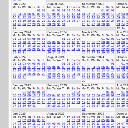
July 2023
August 2023
September 2023
October
Mo
Tu
We
Th
Fr
Sa
Su
Mo
Tu
We
Th
Fr
Sa
Su
Mo
Tu
We
Th
Fr
Sa
Su
Mo
Tu
W
01
02
01
02
03
04
05
06
01
02
03
03
04
05
06
07
08
09
07
08
09
10
11
12
13
04
05
06
07
08
09
10
02
03
0
10
11
12
13
14
15
16
14
15
16
17
18
19
20
11
12
13
14
15
16
17
09
10
1
17
18
19
20
21
22
23
21
22
23
24
25
26
27
18
19
20
21
22
23
24
16
17
1
24
25
26
27
28
29
30
28
29
30
31
25
26
27
28
29
30
23
24
2
31
30
31
January 2024
February 2024
March 2024
April 20
Mo
Tu
We
Th
Fr
Sa
Su
Mo
Tu
We
Th
Fr
Sa
Su
Mo
Tu
We
Th
Fr
Sa
Su
Mo
Tu
W
01
02
03
04
05
06
07
01
02
03
04
01
02
03
01
02
0
08
09
10
11
12
13
14
05
06
07
08
09
10
11
04
05
06
07
08
09
10
08
09
1
15
16
17
18
19
20
21
12
13
14
15
16
17
18
11
12
13
14
15
16
17
15
16
1
22
23
24
25
26
27
28
19
20
21
22
23
24
25
18
19
20
21
22
23
24
22
23
2
29
30
31
26
27
28
29
25
26
27
28
29
30
31
29
30
July 2024
August 2024
September 2024
October
Mo
Tu
We
Th
Fr
Sa
Su
Mo
Tu
We
Th
Fr
Sa
Su
Mo
Tu
We
Th
Fr
Sa
Su
Mo
Tu
W
01
02
03
04
05
06
07
01
02
03
04
01
01
0
08
09
10
11
12
13
14
05
06
07
08
09
10
11
02
03
04
05
06
07
08
07
08
0
15
16
17
18
19
20
21
12
13
14
15
16
17
18
09
10
11
12
13
14
15
14
15
1
22
23
24
25
26
27
28
19
20
21
22
23
24
25
16
17
18
19
20
21
22
21
22
2
29
30
31
26
27
28
29
30
31
23
24
25
26
27
28
29
28
29
3
30
January 2025
February 2025
March 2025
April 20
Mo
Tu
We
Th
Fr
Sa
Su
Mo
Tu
We
Th
Fr
Sa
Su
Mo
Tu
We
Th
Fr
Sa
Su
Mo
Tu
W
01
02
03
04
05
01
02
01
02
01
0
06
07
08
09
10
11
12
03
04
05
06
07
08
09
03
04
05
06
07
08
09
07
08
0
13
14
15
16
17
18
19
10
11
12
13
14
15
16
10
11
12
13
14
15
16
14
15
1
20
21
22
23
24
25
26
17
18
19
20
21
22
23
17
18
19
20
21
22
23
21
22
2
27
28
29
30
31
24
25
26
27
28
24
25
26
27
28
29
30
28
29
3
31
July 2025
August 2025
September 2025
October
Mo
Tu
We
Th
Fr
Sa
Su
Mo
Tu
We
Th
Fr
Sa
Su
Mo
Tu
We
Th
Fr
Sa
Su
Mo
Tu
W
01
02
03
04
05
06
01
02
03
01
02
03
04
05
06
07
0
07
08
09
10
11
12
13
04
05
06
07
08
09
10
08
09
10
11
12
13
14
06
07
0
14
15
16
17
18
19
20
11
12
13
14
15
16
17
15
16
17
18
19
20
21
13
14
1