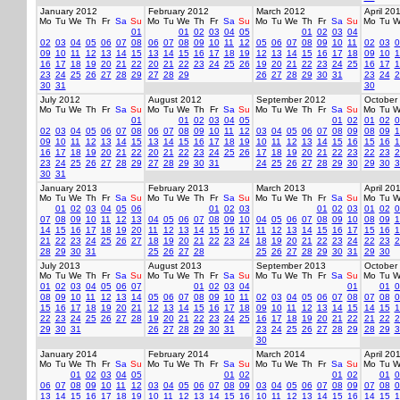
January 2012
February 2012
March 2012
April 20
Mo
Tu
We
Th
Fr
Sa
Su
Mo
Tu
We
Th
Fr
Sa
Su
Mo
Tu
We
Th
Fr
Sa
Su
Mo
Tu
W
01
01
02
03
04
05
01
02
03
04
02
03
04
05
06
07
08
06
07
08
09
10
11
12
05
06
07
08
09
10
11
02
03
0
09
10
11
12
13
14
15
13
14
15
16
17
18
19
12
13
14
15
16
17
18
09
10
1
16
17
18
19
20
21
22
20
21
22
23
24
25
26
19
20
21
22
23
24
25
16
17
1
23
24
25
26
27
28
29
27
28
29
26
27
28
29
30
31
23
24
2
30
31
30
July 2012
August 2012
September 2012
October
Mo
Tu
We
Th
Fr
Sa
Su
Mo
Tu
We
Th
Fr
Sa
Su
Mo
Tu
We
Th
Fr
Sa
Su
Mo
Tu
W
01
01
02
03
04
05
01
02
01
02
0
02
03
04
05
06
07
08
06
07
08
09
10
11
12
03
04
05
06
07
08
09
08
09
1
09
10
11
12
13
14
15
13
14
15
16
17
18
19
10
11
12
13
14
15
16
15
16
1
16
17
18
19
20
21
22
20
21
22
23
24
25
26
17
18
19
20
21
22
23
22
23
2
23
24
25
26
27
28
29
27
28
29
30
31
24
25
26
27
28
29
30
29
30
3
30
31
January 2013
February 2013
March 2013
April 20
Mo
Tu
We
Th
Fr
Sa
Su
Mo
Tu
We
Th
Fr
Sa
Su
Mo
Tu
We
Th
Fr
Sa
Su
Mo
Tu
W
01
02
03
04
05
06
01
02
03
01
02
03
01
02
0
07
08
09
10
11
12
13
04
05
06
07
08
09
10
04
05
06
07
08
09
10
08
09
1
14
15
16
17
18
19
20
11
12
13
14
15
16
17
11
12
13
14
15
16
17
15
16
1
21
22
23
24
25
26
27
18
19
20
21
22
23
24
18
19
20
21
22
23
24
22
23
2
28
29
30
31
25
26
27
28
25
26
27
28
29
30
31
29
30
July 2013
August 2013
September 2013
October
Mo
Tu
We
Th
Fr
Sa
Su
Mo
Tu
We
Th
Fr
Sa
Su
Mo
Tu
We
Th
Fr
Sa
Su
Mo
Tu
W
01
02
03
04
05
06
07
01
02
03
04
01
01
0
08
09
10
11
12
13
14
05
06
07
08
09
10
11
02
03
04
05
06
07
08
07
08
0
15
16
17
18
19
20
21
12
13
14
15
16
17
18
09
10
11
12
13
14
15
14
15
1
22
23
24
25
26
27
28
19
20
21
22
23
24
25
16
17
18
19
20
21
22
21
22
2
29
30
31
26
27
28
29
30
31
23
24
25
26
27
28
29
28
29
3
30
January 2014
February 2014
March 2014
April 20
Mo
Tu
We
Th
Fr
Sa
Su
Mo
Tu
We
Th
Fr
Sa
Su
Mo
Tu
We
Th
Fr
Sa
Su
Mo
Tu
W
01
02
03
04
05
01
02
01
02
01
0
06
07
08
09
10
11
12
03
04
05
06
07
08
09
03
04
05
06
07
08
09
07
08
0
13
14
15
16
17
18
19
10
11
12
13
14
15
16
10
11
12
13
14
15
16
14
15
1