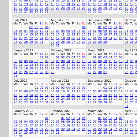
04
05
06
07
08
09
10
08
09
10
11
12
13
14
08
09
10
11
12
13
14
05
06
0
11
12
13
14
15
16
17
15
16
17
18
19
20
21
15
16
17
18
19
20
21
12
13
1
18
19
20
21
22
23
24
22
23
24
25
26
27
28
22
23
24
25
26
27
28
19
20
2
25
26
27
28
29
30
31
29
30
31
26
27
2
July 2021
August 2021
September 2021
October
Mo
Tu
We
Th
Fr
Sa
Su
Mo
Tu
We
Th
Fr
Sa
Su
Mo
Tu
We
Th
Fr
Sa
Su
Mo
Tu
W
01
02
03
04
01
01
02
03
04
05
05
06
07
08
09
10
11
02
03
04
05
06
07
08
06
07
08
09
10
11
12
04
05
0
12
13
14
15
16
17
18
09
10
11
12
13
14
15
13
14
15
16
17
18
19
11
12
1
19
20
21
22
23
24
25
16
17
18
19
20
21
22
20
21
22
23
24
25
26
18
19
2
26
27
28
29
30
31
23
24
25
26
27
28
29
27
28
29
30
25
26
2
30
31
January 2022
February 2022
March 2022
April 20
Mo
Tu
We
Th
Fr
Sa
Su
Mo
Tu
We
Th
Fr
Sa
Su
Mo
Tu
We
Th
Fr
Sa
Su
Mo
Tu
W
01
02
01
02
03
04
05
06
01
02
03
04
05
06
03
04
05
06
07
08
09
07
08
09
10
11
12
13
07
08
09
10
11
12
13
04
05
0
10
11
12
13
14
15
16
14
15
16
17
18
19
20
14
15
16
17
18
19
20
11
12
1
17
18
19
20
21
22
23
21
22
23
24
25
26
27
21
22
23
24
25
26
27
18
19
2
24
25
26
27
28
29
30
28
28
29
30
31
25
26
2
31
July 2022
August 2022
September 2022
October
Mo
Tu
We
Th
Fr
Sa
Su
Mo
Tu
We
Th
Fr
Sa
Su
Mo
Tu
We
Th
Fr
Sa
Su
Mo
Tu
W
01
02
03
01
02
03
04
05
06
07
01
02
03
04
04
05
06
07
08
09
10
08
09
10
11
12
13
14
05
06
07
08
09
10
11
03
04
0
11
12
13
14
15
16
17
15
16
17
18
19
20
21
12
13
14
15
16
17
18
10
11
1
18
19
20
21
22
23
24
22
23
24
25
26
27
28
19
20
21
22
23
24
25
17
18
1
25
26
27
28
29
30
31
29
30
31
26
27
28
29
30
24
25
2
31
January 2023
February 2023
March 2023
April 20
Mo
Tu
We
Th
Fr
Sa
Su
Mo
Tu
We
Th
Fr
Sa
Su
Mo
Tu
We
Th
Fr
Sa
Su
Mo
Tu
W
01
01
02
03
04
05
01
02
03
04
05
02
03
04
05
06
07
08
06
07
08
09
10
11
12
06
07
08
09
10
11
12
03
04
0
09
10
11
12
13
14
15
13
14
15
16
17
18
19
13
14
15
16
17
18
19
10
11
1
16
17
18
19
20
21
22
20
21
22
23
24
25
26
20
21
22
23
24
25
26
17
18
1
23
24
25
26
27
28
29
27
28
27
28
29
30
31
24
25
2
30
31