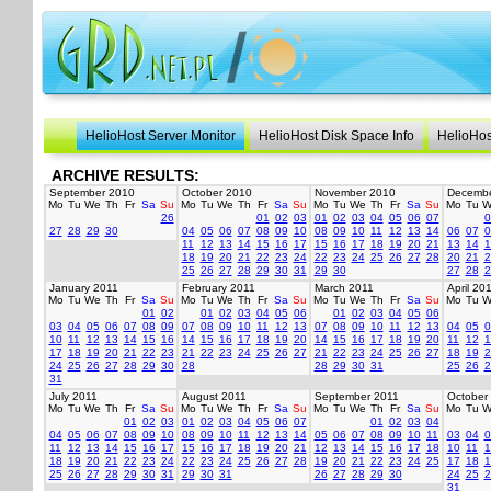
HelioHost Server Monitor
HelioHost Disk Space Info
HelioHos
ARCHIVE RESULTS:
September 2010
October 2010
November 2010
Decembe
Mo
Tu
We
Th
Fr
Sa
Su
Mo
Tu
We
Th
Fr
Sa
Su
Mo
Tu
We
Th
Fr
Sa
Su
Mo
Tu
W
26
01
02
03
01
02
03
04
05
06
07
0
27
28
29
30
04
05
06
07
08
09
10
08
09
10
11
12
13
14
06
07
0
11
12
13
14
15
16
17
15
16
17
18
19
20
21
13
14
1
18
19
20
21
22
23
24
22
23
24
25
26
27
28
20
21
2
25
26
27
28
29
30
31
29
30
27
28
2
January 2011
February 2011
March 2011
April 20
Mo
Tu
We
Th
Fr
Sa
Su
Mo
Tu
We
Th
Fr
Sa
Su
Mo
Tu
We
Th
Fr
Sa
Su
Mo
Tu
W
01
02
01
02
03
04
05
06
01
02
03
04
05
06
03
04
05
06
07
08
09
07
08
09
10
11
12
13
07
08
09
10
11
12
13
04
05
0
10
11
12
13
14
15
16
14
15
16
17
18
19
20
14
15
16
17
18
19
20
11
12
1
17
18
19
20
21
22
23
21
22
23
24
25
26
27
21
22
23
24
25
26
27
18
19
2
24
25
26
27
28
29
30
28
28
29
30
31
25
26
2
31
July 2011
August 2011
September 2011
October
Mo
Tu
We
Th
Fr
Sa
Su
Mo
Tu
We
Th
Fr
Sa
Su
Mo
Tu
We
Th
Fr
Sa
Su
Mo
Tu
W
01
02
03
01
02
03
04
05
06
07
01
02
03
04
04
05
06
07
08
09
10
08
09
10
11
12
13
14
05
06
07
08
09
10
11
03
04
0
11
12
13
14
15
16
17
15
16
17
18
19
20
21
12
13
14
15
16
17
18
10
11
1
18
19
20
21
22
23
24
22
23
24
25
26
27
28
19
20
21
22
23
24
25
17
18
1
25
26
27
28
29
30
31
29
30
31
26
27
28
29
30
24
25
2
31