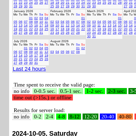
21
22
23
24
25
26
27
18
19
20
21
22
23
24
22
23
24
25
26
27
28
20
21
2
28
29
30
31
25
26
27
28
29
30
31
29
30
27
28
2
January 2026
February 2026
March 2026
April 20
Mo
Tu
We
Th
Fr
Sa
Su
Mo
Tu
We
Th
Fr
Sa
Su
Mo
Tu
We
Th
Fr
Sa
Su
Mo
Tu
W
01
02
03
04
01
01
0
05
06
07
08
09
10
11
02
03
04
05
06
07
08
02
03
04
05
06
07
08
06
07
0
12
13
14
15
16
17
18
09
10
11
12
13
14
15
09
10
11
12
13
14
15
13
14
1
19
20
21
22
23
24
25
16
17
18
19
20
21
22
16
17
18
19
20
21
22
20
21
2
26
27
28
29
30
31
23
24
25
26
27
28
23
24
25
26
27
28
29
27
28
2
30
31
July 2026
August 2026
Mo
Tu
We
Th
Fr
Sa
Su
Mo
Tu
We
Th
Fr
Sa
Su
01
02
03
04
05
01
02
06
07
08
09
10
11
12
03
04
05
06
07
08
13
14
15
16
17
18
19
20
21
22
23
24
25
26
27
28
29
30
31
Last 24 hours
Time spent to receive the valid page:
no info
0-0.5 sec.
0.5-1 sec.
1-2 sec.
2-3 sec.
3-
time out (>15s.) or offline
Results for server load:
no info
0-2
2-4
4-8
8-12
12-20
20-40
40-80
2024-10-05, Saturday