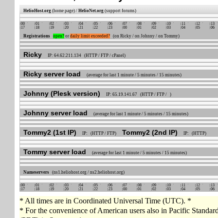
HelioHost.org
(home page) /
HelioNet.org
(support forums)
00
01
02
03
04
05
06
07
08
09
10
11
12
13
17
18
19
20
21
22
23
00
01
02
03
04
05
06
Registrations
open?
or
daily limit exceeded?
(on Ricky / on Johnny / on Tommy)
Ricky
IP: 64.62.211.134 (HTTP / FTP / cPanel)
Ricky server load
(average for last 1 minute / 5 minutes / 15 minutes)
Johnny (Plesk version)
IP: 65.19.141.67 (HTTP / FTP / )
Johnny server load
(average for last 1 minute / 5 minutes / 15 minutes)
Tommy2 (1st IP)
Tommy2 (2nd IP)
IP: (HTTP / FTP)
IP: (HTTP)
Tommy server load
(average for last 1 minute / 5 minutes / 15 minutes)
Nameservers
(ns1.heliohost.org / ns2.heliohost.org)
00
01
02
03
04
05
06
07
08
09
10
11
12
13
17
18
19
20
21
22
23
00
01
02
03
04
05
06
* All times are in Coordinated Universal Time (UTC). *
* For the convenience of American users also in Pacific Standa