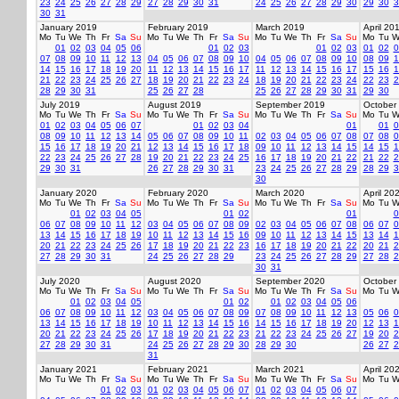
23
24
25
26
27
28
29
27
28
29
30
31
24
25
26
27
28
29
30
29
30
3
30
31
January 2019
February 2019
March 2019
April 20
Mo
Tu
We
Th
Fr
Sa
Su
Mo
Tu
We
Th
Fr
Sa
Su
Mo
Tu
We
Th
Fr
Sa
Su
Mo
Tu
W
01
02
03
04
05
06
01
02
03
01
02
03
01
02
0
07
08
09
10
11
12
13
04
05
06
07
08
09
10
04
05
06
07
08
09
10
08
09
1
14
15
16
17
18
19
20
11
12
13
14
15
16
17
11
12
13
14
15
16
17
15
16
1
21
22
23
24
25
26
27
18
19
20
21
22
23
24
18
19
20
21
22
23
24
22
23
2
28
29
30
31
25
26
27
28
25
26
27
28
29
30
31
29
30
July 2019
August 2019
September 2019
October
Mo
Tu
We
Th
Fr
Sa
Su
Mo
Tu
We
Th
Fr
Sa
Su
Mo
Tu
We
Th
Fr
Sa
Su
Mo
Tu
W
01
02
03
04
05
06
07
01
02
03
04
01
01
0
08
09
10
11
12
13
14
05
06
07
08
09
10
11
02
03
04
05
06
07
08
07
08
0
15
16
17
18
19
20
21
12
13
14
15
16
17
18
09
10
11
12
13
14
15
14
15
1
22
23
24
25
26
27
28
19
20
21
22
23
24
25
16
17
18
19
20
21
22
21
22
2
29
30
31
26
27
28
29
30
31
23
24
25
26
27
28
29
28
29
3
30
January 2020
February 2020
March 2020
April 20
Mo
Tu
We
Th
Fr
Sa
Su
Mo
Tu
We
Th
Fr
Sa
Su
Mo
Tu
We
Th
Fr
Sa
Su
Mo
Tu
W
01
02
03
04
05
01
02
01
0
06
07
08
09
10
11
12
03
04
05
06
07
08
09
02
03
04
05
06
07
08
06
07
0
13
14
15
16
17
18
19
10
11
12
13
14
15
16
09
10
11
12
13
14
15
13
14
1
20
21
22
23
24
25
26
17
18
19
20
21
22
23
16
17
18
19
20
21
22
20
21
2
27
28
29
30
31
24
25
26
27
28
29
23
24
25
26
27
28
29
27
28
2
30
31
July 2020
August 2020
September 2020
October
Mo
Tu
We
Th
Fr
Sa
Su
Mo
Tu
We
Th
Fr
Sa
Su
Mo
Tu
We
Th
Fr
Sa
Su
Mo
Tu
W
01
02
03
04
05
01
02
01
02
03
04
05
06
06
07
08
09
10
11
12
03
04
05
06
07
08
09
07
08
09
10
11
12
13
05
06
0
13
14
15
16
17
18
19
10
11
12
13
14
15
16
14
15
16
17
18
19
20
12
13
1
20
21
22
23
24
25
26
17
18
19
20
21
22
23
21
22
23
24
25
26
27
19
20
2
27
28
29
30
31
24
25
26
27
28
29
30
28
29
30
26
27
2
31
January 2021
February 2021
March 2021
April 20
Mo
Tu
We
Th
Fr
Sa
Su
Mo
Tu
We
Th
Fr
Sa
Su
Mo
Tu
We
Th
Fr
Sa
Su
Mo
Tu
W
01
02
03
01
02
03
04
05
06
07
01
02
03
04
05
06
07