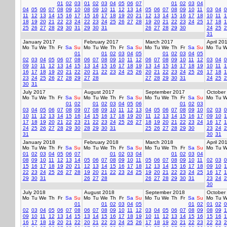
01
02
03
01
02
03
04
05
06
07
01
02
03
04
04
05
06
07
08
09
10
08
09
10
11
12
13
14
05
06
07
08
09
10
11
03
04
0
11
12
13
14
15
16
17
15
16
17
18
19
20
21
12
13
14
15
16
17
18
10
11
1
18
19
20
21
22
23
24
22
23
24
25
26
27
28
19
20
21
22
23
24
25
17
18
1
25
26
27
28
29
30
31
29
30
31
26
27
28
29
30
24
25
2
31
January 2017
February 2017
March 2017
April 20
Mo
Tu
We
Th
Fr
Sa
Su
Mo
Tu
We
Th
Fr
Sa
Su
Mo
Tu
We
Th
Fr
Sa
Su
Mo
Tu
W
01
01
02
03
04
05
01
02
03
04
05
02
03
04
05
06
07
08
06
07
08
09
10
11
12
06
07
08
09
10
11
12
03
04
0
09
10
11
12
13
14
15
13
14
15
16
17
18
19
13
14
15
16
17
18
19
10
11
1
16
17
18
19
20
21
22
20
21
22
23
24
25
26
20
21
22
23
24
25
26
17
18
1
23
24
25
26
27
28
29
27
28
27
28
29
30
31
24
25
2
30
31
July 2017
August 2017
September 2017
October
Mo
Tu
We
Th
Fr
Sa
Su
Mo
Tu
We
Th
Fr
Sa
Su
Mo
Tu
We
Th
Fr
Sa
Su
Mo
Tu
W
01
02
01
02
03
04
05
06
01
02
03
03
04
05
06
07
08
09
07
08
09
10
11
12
13
04
05
06
07
08
09
10
02
03
0
10
11
12
13
14
15
16
14
15
16
17
18
19
20
11
12
13
14
15
16
17
09
10
1
17
18
19
20
21
22
23
21
22
23
24
25
26
27
18
19
20
21
22
23
24
16
17
1
24
25
26
27
28
29
30
28
29
30
31
25
26
27
28
29
30
23
24
2
31
30
31
January 2018
February 2018
March 2018
April 20
Mo
Tu
We
Th
Fr
Sa
Su
Mo
Tu
We
Th
Fr
Sa
Su
Mo
Tu
We
Th
Fr
Sa
Su
Mo
Tu
W
01
02
03
04
05
06
07
01
02
03
04
01
02
03
04
08
09
10
11
12
13
14
05
06
07
08
09
10
11
05
06
07
08
09
10
11
02
03
0
15
16
17
18
19
20
21
12
13
14
15
16
17
18
12
13
14
15
16
17
18
09
10
1
22
23
24
25
26
27
28
19
20
21
22
23
24
25
19
20
21
22
23
24
25
16
17
1
29
30
31
26
27
28
26
27
28
29
30
31
23
24
2
30
July 2018
August 2018
September 2018
October
Mo
Tu
We
Th
Fr
Sa
Su
Mo
Tu
We
Th
Fr
Sa
Su
Mo
Tu
We
Th
Fr
Sa
Su
Mo
Tu
W
01
01
02
03
04
05
01
02
01
02
0
02
03
04
05
06
07
08
06
07
08
09
10
11
12
03
04
05
06
07
08
09
08
09
1
09
10
11
12
13
14
15
13
14
15
16
17
18
19
10
11
12
13
14
15
16
15
16
1
16
17
18
19
20
21
22
20
21
22
23
24
25
26
17
18
19
20
21
22
23
22
23
2