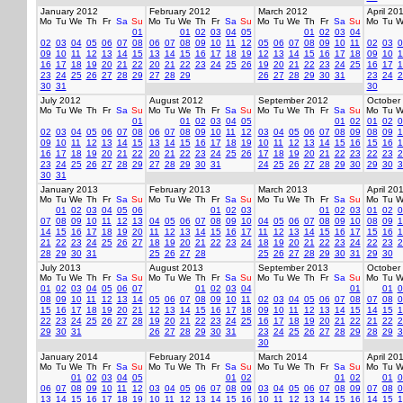
January 2012
February 2012
March 2012
April 20
Mo
Tu
We
Th
Fr
Sa
Su
Mo
Tu
We
Th
Fr
Sa
Su
Mo
Tu
We
Th
Fr
Sa
Su
Mo
Tu
W
01
01
02
03
04
05
01
02
03
04
02
03
04
05
06
07
08
06
07
08
09
10
11
12
05
06
07
08
09
10
11
02
03
0
09
10
11
12
13
14
15
13
14
15
16
17
18
19
12
13
14
15
16
17
18
09
10
1
16
17
18
19
20
21
22
20
21
22
23
24
25
26
19
20
21
22
23
24
25
16
17
1
23
24
25
26
27
28
29
27
28
29
26
27
28
29
30
31
23
24
2
30
31
30
July 2012
August 2012
September 2012
October
Mo
Tu
We
Th
Fr
Sa
Su
Mo
Tu
We
Th
Fr
Sa
Su
Mo
Tu
We
Th
Fr
Sa
Su
Mo
Tu
W
01
01
02
03
04
05
01
02
01
02
0
02
03
04
05
06
07
08
06
07
08
09
10
11
12
03
04
05
06
07
08
09
08
09
1
09
10
11
12
13
14
15
13
14
15
16
17
18
19
10
11
12
13
14
15
16
15
16
1
16
17
18
19
20
21
22
20
21
22
23
24
25
26
17
18
19
20
21
22
23
22
23
2
23
24
25
26
27
28
29
27
28
29
30
31
24
25
26
27
28
29
30
29
30
3
30
31
January 2013
February 2013
March 2013
April 20
Mo
Tu
We
Th
Fr
Sa
Su
Mo
Tu
We
Th
Fr
Sa
Su
Mo
Tu
We
Th
Fr
Sa
Su
Mo
Tu
W
01
02
03
04
05
06
01
02
03
01
02
03
01
02
0
07
08
09
10
11
12
13
04
05
06
07
08
09
10
04
05
06
07
08
09
10
08
09
1
14
15
16
17
18
19
20
11
12
13
14
15
16
17
11
12
13
14
15
16
17
15
16
1
21
22
23
24
25
26
27
18
19
20
21
22
23
24
18
19
20
21
22
23
24
22
23
2
28
29
30
31
25
26
27
28
25
26
27
28
29
30
31
29
30
July 2013
August 2013
September 2013
October
Mo
Tu
We
Th
Fr
Sa
Su
Mo
Tu
We
Th
Fr
Sa
Su
Mo
Tu
We
Th
Fr
Sa
Su
Mo
Tu
W
01
02
03
04
05
06
07
01
02
03
04
01
01
0
08
09
10
11
12
13
14
05
06
07
08
09
10
11
02
03
04
05
06
07
08
07
08
0
15
16
17
18
19
20
21
12
13
14
15
16
17
18
09
10
11
12
13
14
15
14
15
1
22
23
24
25
26
27
28
19
20
21
22
23
24
25
16
17
18
19
20
21
22
21
22
2
29
30
31
26
27
28
29
30
31
23
24
25
26
27
28
29
28
29
3
30
January 2014
February 2014
March 2014
April 20
Mo
Tu
We
Th
Fr
Sa
Su
Mo
Tu
We
Th
Fr
Sa
Su
Mo
Tu
We
Th
Fr
Sa
Su
Mo
Tu
W
01
02
03
04
05
01
02
01
02
01
0
06
07
08
09
10
11
12
03
04
05
06
07
08
09
03
04
05
06
07
08
09
07
08
0
13
14
15
16
17
18
19
10
11
12
13
14
15
16
10
11
12
13
14
15
16
14
15
1