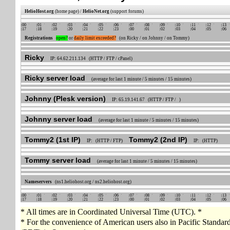
HelioHost.org
(home page) /
HelioNet.org
(support forums)
00
01
02
03
04
05
06
07
08
09
10
11
12
13
17
18
19
20
21
22
23
00
01
02
03
04
05
06
Registrations
open?
or
daily limit exceeded?
(on Ricky / on Johnny / on Tommy)
Ricky
IP: 64.62.211.134 (HTTP / FTP / cPanel)
Ricky server load
(average for last 1 minute / 5 minutes / 15 minutes)
Johnny (Plesk version)
IP: 65.19.141.67 (HTTP / FTP / )
Johnny server load
(average for last 1 minute / 5 minutes / 15 minutes)
Tommy2 (1st IP)
Tommy2 (2nd IP)
IP: (HTTP / FTP)
IP: (HTTP)
Tommy server load
(average for last 1 minute / 5 minutes / 15 minutes)
Nameservers
(ns1.heliohost.org / ns2.heliohost.org)
00
01
02
03
04
05
06
07
08
09
10
11
12
13
17
18
19
20
21
22
23
00
01
02
03
04
05
06
* All times are in Coordinated Universal Time (UTC). *
* For the convenience of American users also in Pacific Standa