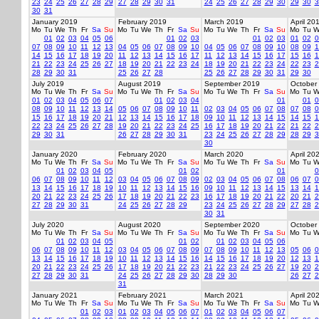
23
24
25
26
27
28
29
27
28
29
30
31
24
25
26
27
28
29
30
29
30
3
30
31
January 2019
February 2019
March 2019
April 20
Mo
Tu
We
Th
Fr
Sa
Su
Mo
Tu
We
Th
Fr
Sa
Su
Mo
Tu
We
Th
Fr
Sa
Su
Mo
Tu
W
01
02
03
04
05
06
01
02
03
01
02
03
01
02
0
07
08
09
10
11
12
13
04
05
06
07
08
09
10
04
05
06
07
08
09
10
08
09
1
14
15
16
17
18
19
20
11
12
13
14
15
16
17
11
12
13
14
15
16
17
15
16
1
21
22
23
24
25
26
27
18
19
20
21
22
23
24
18
19
20
21
22
23
24
22
23
2
28
29
30
31
25
26
27
28
25
26
27
28
29
30
31
29
30
July 2019
August 2019
September 2019
October
Mo
Tu
We
Th
Fr
Sa
Su
Mo
Tu
We
Th
Fr
Sa
Su
Mo
Tu
We
Th
Fr
Sa
Su
Mo
Tu
W
01
02
03
04
05
06
07
01
02
03
04
01
01
0
08
09
10
11
12
13
14
05
06
07
08
09
10
11
02
03
04
05
06
07
08
07
08
0
15
16
17
18
19
20
21
12
13
14
15
16
17
18
09
10
11
12
13
14
15
14
15
1
22
23
24
25
26
27
28
19
20
21
22
23
24
25
16
17
18
19
20
21
22
21
22
2
29
30
31
26
27
28
29
30
31
23
24
25
26
27
28
29
28
29
3
30
January 2020
February 2020
March 2020
April 20
Mo
Tu
We
Th
Fr
Sa
Su
Mo
Tu
We
Th
Fr
Sa
Su
Mo
Tu
We
Th
Fr
Sa
Su
Mo
Tu
W
01
02
03
04
05
01
02
01
0
06
07
08
09
10
11
12
03
04
05
06
07
08
09
02
03
04
05
06
07
08
06
07
0
13
14
15
16
17
18
19
10
11
12
13
14
15
16
09
10
11
12
13
14
15
13
14
1
20
21
22
23
24
25
26
17
18
19
20
21
22
23
16
17
18
19
20
21
22
20
21
2
27
28
29
30
31
24
25
26
27
28
29
23
24
25
26
27
28
29
27
28
2
30
31
July 2020
August 2020
September 2020
October
Mo
Tu
We
Th
Fr
Sa
Su
Mo
Tu
We
Th
Fr
Sa
Su
Mo
Tu
We
Th
Fr
Sa
Su
Mo
Tu
W
01
02
03
04
05
01
02
01
02
03
04
05
06
06
07
08
09
10
11
12
03
04
05
06
07
08
09
07
08
09
10
11
12
13
05
06
0
13
14
15
16
17
18
19
10
11
12
13
14
15
16
14
15
16
17
18
19
20
12
13
1
20
21
22
23
24
25
26
17
18
19
20
21
22
23
21
22
23
24
25
26
27
19
20
2
27
28
29
30
31
24
25
26
27
28
29
30
28
29
30
26
27
2
31
January 2021
February 2021
March 2021
April 20
Mo
Tu
We
Th
Fr
Sa
Su
Mo
Tu
We
Th
Fr
Sa
Su
Mo
Tu
We
Th
Fr
Sa
Su
Mo
Tu
W
01
02
03
01
02
03
04
05
06
07
01
02
03
04
05
06
07