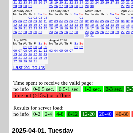
21
22
23
24
25
26
27
18
19
20
21
22
23
24
22
23
24
25
26
27
28
20
21
2
28
29
30
31
25
26
27
28
29
30
31
29
30
27
28
2
January 2026
February 2026
March 2026
April 20
Mo
Tu
We
Th
Fr
Sa
Su
Mo
Tu
We
Th
Fr
Sa
Su
Mo
Tu
We
Th
Fr
Sa
Su
Mo
Tu
W
01
02
03
04
01
01
0
05
06
07
08
09
10
11
02
03
04
05
06
07
08
02
03
04
05
06
07
08
06
07
0
12
13
14
15
16
17
18
09
10
11
12
13
14
15
09
10
11
12
13
14
15
13
14
1
19
20
21
22
23
24
25
16
17
18
19
20
21
22
16
17
18
19
20
21
22
20
21
2
26
27
28
29
30
31
23
24
25
26
27
28
23
24
25
26
27
28
29
27
28
2
30
31
July 2026
August 2026
Mo
Tu
We
Th
Fr
Sa
Su
Mo
Tu
We
Th
Fr
Sa
Su
01
02
03
04
05
01
02
06
07
08
09
10
11
12
03
04
05
06
07
13
14
15
16
17
18
19
20
21
22
23
24
25
26
27
28
29
30
31
Last 24 hours
Time spent to receive the valid page:
no info
0-0.5 sec.
0.5-1 sec.
1-2 sec.
2-3 sec.
3-
time out (>15s.) or offline
Results for server load:
no info
0-2
2-4
4-8
8-12
12-20
20-40
40-80
2025-04-01, Tuesday