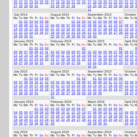
20
21
22
23
24
25
26
17
18
19
20
21
22
23
17
18
19
20
21
22
23
21
22
2
27
28
29
30
31
24
25
26
27
28
24
25
26
27
28
29
30
28
29
3
31
July 2014
August 2014
September 2014
October
Mo
Tu
We
Th
Fr
Sa
Su
Mo
Tu
We
Th
Fr
Sa
Su
Mo
Tu
We
Th
Fr
Sa
Su
Mo
Tu
W
01
02
03
04
05
06
01
02
03
01
02
03
04
05
06
07
0
07
08
09
10
11
12
13
04
05
06
07
08
09
10
08
09
10
11
12
13
14
06
07
0
14
15
16
17
18
19
20
11
12
13
14
15
16
17
15
16
17
18
19
20
21
13
14
1
21
22
23
24
25
26
27
18
19
20
21
22
23
24
22
23
24
25
26
27
28
20
21
2
28
29
30
31
25
26
27
28
29
30
31
29
30
27
28
2
January 2015
February 2015
March 2015
April 20
Mo
Tu
We
Th
Fr
Sa
Su
Mo
Tu
We
Th
Fr
Sa
Su
Mo
Tu
We
Th
Fr
Sa
Su
Mo
Tu
W
01
02
03
04
01
01
0
05
06
07
08
09
10
11
02
03
04
05
06
07
08
02
03
04
05
06
07
08
06
07
0
12
13
14
15
16
17
18
09
10
11
12
13
14
15
09
10
11
12
13
14
15
13
14
1
19
20
21
22
23
24
25
16
17
18
19
20
21
22
16
17
18
19
20
21
22
20
21
2
26
27
28
29
30
31
23
24
25
26
27
28
23
24
25
26
27
28
29
27
28
2
30
31
July 2015
August 2015
September 2015
October
Mo
Tu
We
Th
Fr
Sa
Su
Mo
Tu
We
Th
Fr
Sa
Su
Mo
Tu
We
Th
Fr
Sa
Su
Mo
Tu
W
01
02
03
04
05
01
02
01
02
03
04
05
06
06
07
08
09
10
11
12
03
04
05
06
07
08
09
07
08
09
10
11
12
13
05
06
0
13
14
15
16
17
18
19
10
11
12
13
14
15
16
14
15
16
17
18
19
20
12
13
1
20
21
22
23
24
25
26
17
18
19
20
21
22
23
21
22
23
24
25
26
27
19
20
2
27
28
29
30
31
24
25
26
27
28
29
30
28
29
30
26
27
2
31
January 2016
February 2016
March 2016
April 20
Mo
Tu
We
Th
Fr
Sa
Su
Mo
Tu
We
Th
Fr
Sa
Su
Mo
Tu
We
Th
Fr
Sa
Su
Mo
Tu
W
01
02
03
01
02
03
04
05
06
07
01
02
03
04
05
06
04
05
06
07
08
09
10
08
09
10
11
12
13
14
07
08
09
10
11
12
13
04
05
0
11
12
13
14
15
16
17
15
16
17
18
19
20
21
14
15
16
17
18
19
20
11
12
1
18
19
20
21
22
23
24
22
23
24
25
26
27
28
21
22
23
24
25
26
27
18
19
2
25
26
27
28
29
30
31
29
28
29
30
31
25
26
2
July 2016
August 2016
September 2016
October
Mo
Tu
We
Th
Fr
Sa
Su
Mo
Tu
We
Th
Fr
Sa
Su
Mo
Tu
We
Th
Fr
Sa
Su
Mo
Tu
W