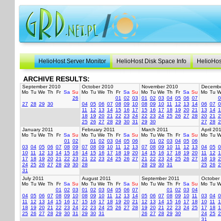
HelioHost Server Monitor
HelioHost Disk Space Info
HelioHos
ARCHIVE RESULTS:
September 2010
October 2010
November 2010
Decembe
Mo
Tu
We
Th
Fr
Sa
Su
Mo
Tu
We
Th
Fr
Sa
Su
Mo
Tu
We
Th
Fr
Sa
Su
Mo
Tu
W
26
01
02
03
01
02
03
04
05
06
07
0
27
28
29
30
04
05
06
07
08
09
10
08
09
10
11
12
13
14
06
07
0
11
12
13
14
15
16
17
15
16
17
18
19
20
21
13
14
1
18
19
20
21
22
23
24
22
23
24
25
26
27
28
20
21
2
25
26
27
28
29
30
31
29
30
27
28
2
January 2011
February 2011
March 2011
April 20
Mo
Tu
We
Th
Fr
Sa
Su
Mo
Tu
We
Th
Fr
Sa
Su
Mo
Tu
We
Th
Fr
Sa
Su
Mo
Tu
W
01
02
01
02
03
04
05
06
01
02
03
04
05
06
03
04
05
06
07
08
09
07
08
09
10
11
12
13
07
08
09
10
11
12
13
04
05
0
10
11
12
13
14
15
16
14
15
16
17
18
19
20
14
15
16
17
18
19
20
11
12
1
17
18
19
20
21
22
23
21
22
23
24
25
26
27
21
22
23
24
25
26
27
18
19
2
24
25
26
27
28
29
30
28
28
29
30
31
25
26
2
31
July 2011
August 2011
September 2011
October
Mo
Tu
We
Th
Fr
Sa
Su
Mo
Tu
We
Th
Fr
Sa
Su
Mo
Tu
We
Th
Fr
Sa
Su
Mo
Tu
W
01
02
03
01
02
03
04
05
06
07
01
02
03
04
04
05
06
07
08
09
10
08
09
10
11
12
13
14
05
06
07
08
09
10
11
03
04
0
11
12
13
14
15
16
17
15
16
17
18
19
20
21
12
13
14
15
16
17
18
10
11
1
18
19
20
21
22
23
24
22
23
24
25
26
27
28
19
20
21
22
23
24
25
17
18
1
25
26
27
28
29
30
31
29
30
31
26
27
28
29
30
24
25
2
31