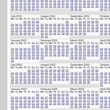
04
05
06
07
08
09
10
08
09
10
11
12
13
14
08
09
10
11
12
13
14
05
06
0
11
12
13
14
15
16
17
15
16
17
18
19
20
21
15
16
17
18
19
20
21
12
13
1
18
19
20
21
22
23
24
22
23
24
25
26
27
28
22
23
24
25
26
27
28
19
20
2
25
26
27
28
29
30
31
29
30
31
26
27
2
July 2021
August 2021
September 2021
October
Mo
Tu
We
Th
Fr
Sa
Su
Mo
Tu
We
Th
Fr
Sa
Su
Mo
Tu
We
Th
Fr
Sa
Su
Mo
Tu
W
01
02
03
04
01
01
02
03
04
05
05
06
07
08
09
10
11
02
03
04
05
06
07
08
06
07
08
09
10
11
12
04
05
0
12
13
14
15
16
17
18
09
10
11
12
13
14
15
13
14
15
16
17
18
19
11
12
1
19
20
21
22
23
24
25
16
17
18
19
20
21
22
20
21
22
23
24
25
26
18
19
2
26
27
28
29
30
31
23
24
25
26
27
28
29
27
28
29
30
25
26
2
30
31
January 2022
February 2022
March 2022
April 20
Mo
Tu
We
Th
Fr
Sa
Su
Mo
Tu
We
Th
Fr
Sa
Su
Mo
Tu
We
Th
Fr
Sa
Su
Mo
Tu
W
01
02
01
02
03
04
05
06
01
02
03
04
05
06
03
04
05
06
07
08
09
07
08
09
10
11
12
13
07
08
09
10
11
12
13
04
05
0
10
11
12
13
14
15
16
14
15
16
17
18
19
20
14
15
16
17
18
19
20
11
12
1
17
18
19
20
21
22
23
21
22
23
24
25
26
27
21
22
23
24
25
26
27
18
19
2
24
25
26
27
28
29
30
28
28
29
30
31
25
26
2
31
July 2022
August 2022
September 2022
October
Mo
Tu
We
Th
Fr
Sa
Su
Mo
Tu
We
Th
Fr
Sa
Su
Mo
Tu
We
Th
Fr
Sa
Su
Mo
Tu
W
01
02
03
01
02
03
04
05
06
07
01
02
03
04
04
05
06
07
08
09
10
08
09
10
11
12
13
14
05
06
07
08
09
10
11
03
04
0
11
12
13
14
15
16
17
15
16
17
18
19
20
21
12
13
14
15
16
17
18
10
11
1
18
19
20
21
22
23
24
22
23
24
25
26
27
28
19
20
21
22
23
24
25
17
18
1
25
26
27
28
29
30
31
29
30
31
26
27
28
29
30
24
25
2
31
January 2023
February 2023
March 2023
April 20
Mo
Tu
We
Th
Fr
Sa
Su
Mo
Tu
We
Th
Fr
Sa
Su
Mo
Tu
We
Th
Fr
Sa
Su
Mo
Tu
W
01
01
02
03
04
05
01
02
03
04
05
02
03
04
05
06
07
08
06
07
08
09
10
11
12
06
07
08
09
10
11
12
03
04
0
09
10
11
12
13
14
15
13
14
15
16
17
18
19
13
14
15
16
17
18
19
10
11
1
16
17
18
19
20
21
22
20
21
22
23
24
25
26
20
21
22
23
24
25
26
17
18
1
23
24
25
26
27
28
29
27
28
27
28
29
30
31
24
25
2
30
31