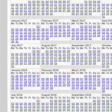
01
02
03
01
02
03
04
05
06
07
01
02
03
04
04
05
06
07
08
09
10
08
09
10
11
12
13
14
05
06
07
08
09
10
11
03
04
0
11
12
13
14
15
16
17
15
16
17
18
19
20
21
12
13
14
15
16
17
18
10
11
1
18
19
20
21
22
23
24
22
23
24
25
26
27
28
19
20
21
22
23
24
25
17
18
1
25
26
27
28
29
30
31
29
30
31
26
27
28
29
30
24
25
2
31
January 2017
February 2017
March 2017
April 20
Mo
Tu
We
Th
Fr
Sa
Su
Mo
Tu
We
Th
Fr
Sa
Su
Mo
Tu
We
Th
Fr
Sa
Su
Mo
Tu
W
01
01
02
03
04
05
01
02
03
04
05
02
03
04
05
06
07
08
06
07
08
09
10
11
12
06
07
08
09
10
11
12
03
04
0
09
10
11
12
13
14
15
13
14
15
16
17
18
19
13
14
15
16
17
18
19
10
11
1
16
17
18
19
20
21
22
20
21
22
23
24
25
26
20
21
22
23
24
25
26
17
18
1
23
24
25
26
27
28
29
27
28
27
28
29
30
31
24
25
2
30
31
July 2017
August 2017
September 2017
October
Mo
Tu
We
Th
Fr
Sa
Su
Mo
Tu
We
Th
Fr
Sa
Su
Mo
Tu
We
Th
Fr
Sa
Su
Mo
Tu
W
01
02
01
02
03
04
05
06
01
02
03
03
04
05
06
07
08
09
07
08
09
10
11
12
13
04
05
06
07
08
09
10
02
03
0
10
11
12
13
14
15
16
14
15
16
17
18
19
20
11
12
13
14
15
16
17
09
10
1
17
18
19
20
21
22
23
21
22
23
24
25
26
27
18
19
20
21
22
23
24
16
17
1
24
25
26
27
28
29
30
28
29
30
31
25
26
27
28
29
30
23
24
2
31
30
31
January 2018
February 2018
March 2018
April 20
Mo
Tu
We
Th
Fr
Sa
Su
Mo
Tu
We
Th
Fr
Sa
Su
Mo
Tu
We
Th
Fr
Sa
Su
Mo
Tu
W
01
02
03
04
05
06
07
01
02
03
04
01
02
03
04
08
09
10
11
12
13
14
05
06
07
08
09
10
11
05
06
07
08
09
10
11
02
03
0
15
16
17
18
19
20
21
12
13
14
15
16
17
18
12
13
14
15
16
17
18
09
10
1
22
23
24
25
26
27
28
19
20
21
22
23
24
25
19
20
21
22
23
24
25
16
17
1
29
30
31
26
27
28
26
27
28
29
30
31
23
24
2
30
July 2018
August 2018
September 2018
October
Mo
Tu
We
Th
Fr
Sa
Su
Mo
Tu
We
Th
Fr
Sa
Su
Mo
Tu
We
Th
Fr
Sa
Su
Mo
Tu
W
01
01
02
03
04
05
01
02
01
02
0
02
03
04
05
06
07
08
06
07
08
09
10
11
12
03
04
05
06
07
08
09
08
09
1
09
10
11
12
13
14
15
13
14
15
16
17
18
19
10
11
12
13
14
15
16
15
16
1
16
17
18
19
20
21
22
20
21
22
23
24
25
26
17
18
19
20
21
22
23
22
23
2