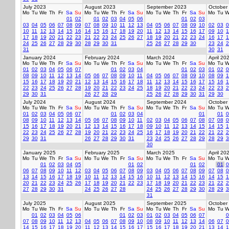
July 2023
August 2023
September 2023
October
Mo
Tu
We
Th
Fr
Sa
Su
Mo
Tu
We
Th
Fr
Sa
Su
Mo
Tu
We
Th
Fr
Sa
Su
Mo
Tu
W
01
02
01
02
03
04
05
06
01
02
03
03
04
05
06
07
08
09
07
08
09
10
11
12
13
04
05
06
07
08
09
10
02
03
0
10
11
12
13
14
15
16
14
15
16
17
18
19
20
11
12
13
14
15
16
17
09
10
1
17
18
19
20
21
22
23
21
22
23
24
25
26
27
18
19
20
21
22
23
24
16
17
1
24
25
26
27
28
29
30
28
29
30
31
25
26
27
28
29
30
23
24
2
31
30
31
January 2024
February 2024
March 2024
April 20
Mo
Tu
We
Th
Fr
Sa
Su
Mo
Tu
We
Th
Fr
Sa
Su
Mo
Tu
We
Th
Fr
Sa
Su
Mo
Tu
W
01
02
03
04
05
06
07
01
02
03
04
01
02
03
01
02
0
08
09
10
11
12
13
14
05
06
07
08
09
10
11
04
05
06
07
08
09
10
08
09
1
15
16
17
18
19
20
21
12
13
14
15
16
17
18
11
12
13
14
15
16
17
15
16
1
22
23
24
25
26
27
28
19
20
21
22
23
24
25
18
19
20
21
22
23
24
22
23
2
29
30
31
26
27
28
29
25
26
27
28
29
30
31
29
30
July 2024
August 2024
September 2024
October
Mo
Tu
We
Th
Fr
Sa
Su
Mo
Tu
We
Th
Fr
Sa
Su
Mo
Tu
We
Th
Fr
Sa
Su
Mo
Tu
W
01
02
03
04
05
06
07
01
02
03
04
01
01
0
08
09
10
11
12
13
14
05
06
07
08
09
10
11
02
03
04
05
06
07
08
07
08
0
15
16
17
18
19
20
21
12
13
14
15
16
17
18
09
10
11
12
13
14
15
14
15
1
22
23
24
25
26
27
28
19
20
21
22
23
24
25
16
17
18
19
20
21
22
21
22
2
29
30
31
26
27
28
29
30
31
23
24
25
26
27
28
29
28
29
3
30
January 2025
February 2025
March 2025
April 20
Mo
Tu
We
Th
Fr
Sa
Su
Mo
Tu
We
Th
Fr
Sa
Su
Mo
Tu
We
Th
Fr
Sa
Su
Mo
Tu
W
01
02
03
04
05
01
02
01
02
01
0
06
07
08
09
10
11
12
03
04
05
06
07
08
09
03
04
05
06
07
08
09
07
08
0
13
14
15
16
17
18
19
10
11
12
13
14
15
16
10
11
12
13
14
15
16
14
15
1
20
21
22
23
24
25
26
17
18
19
20
21
22
23
17
18
19
20
21
22
23
21
22
2
27
28
29
30
31
24
25
26
27
28
24
25
26
27
28
29
30
28
29
3
31
July 2025
August 2025
September 2025
October
Mo
Tu
We
Th
Fr
Sa
Su
Mo
Tu
We
Th
Fr
Sa
Su
Mo
Tu
We
Th
Fr
Sa
Su
Mo
Tu
W
01
02
03
04
05
06
01
02
03
01
02
03
04
05
06
07
0
07
08
09
10
11
12
13
04
05
06
07
08
09
10
08
09
10
11
12
13
14
06
07
0
14
15
16
17
18
19
20
11
12
13
14
15
16
17
15
16
17
18
19
20
21
13
14
1