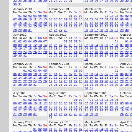
23
24
25
26
27
28
29
27
28
29
30
31
24
25
26
27
28
29
30
29
30
3
30
31
January 2019
February 2019
March 2019
April 20
Mo
Tu
We
Th
Fr
Sa
Su
Mo
Tu
We
Th
Fr
Sa
Su
Mo
Tu
We
Th
Fr
Sa
Su
Mo
Tu
W
01
02
03
04
05
06
01
02
03
01
02
03
01
02
0
07
08
09
10
11
12
13
04
05
06
07
08
09
10
04
05
06
07
08
09
10
08
09
1
14
15
16
17
18
19
20
11
12
13
14
15
16
17
11
12
13
14
15
16
17
15
16
1
21
22
23
24
25
26
27
18
19
20
21
22
23
24
18
19
20
21
22
23
24
22
23
2
28
29
30
31
25
26
27
28
25
26
27
28
29
30
31
29
30
July 2019
August 2019
September 2019
October
Mo
Tu
We
Th
Fr
Sa
Su
Mo
Tu
We
Th
Fr
Sa
Su
Mo
Tu
We
Th
Fr
Sa
Su
Mo
Tu
W
01
02
03
04
05
06
07
01
02
03
04
01
01
0
08
09
10
11
12
13
14
05
06
07
08
09
10
11
02
03
04
05
06
07
08
07
08
0
15
16
17
18
19
20
21
12
13
14
15
16
17
18
09
10
11
12
13
14
15
14
15
1
22
23
24
25
26
27
28
19
20
21
22
23
24
25
16
17
18
19
20
21
22
21
22
2
29
30
31
26
27
28
29
30
31
23
24
25
26
27
28
29
28
29
3
30
January 2020
February 2020
March 2020
April 20
Mo
Tu
We
Th
Fr
Sa
Su
Mo
Tu
We
Th
Fr
Sa
Su
Mo
Tu
We
Th
Fr
Sa
Su
Mo
Tu
W
01
02
03
04
05
01
02
01
0
06
07
08
09
10
11
12
03
04
05
06
07
08
09
02
03
04
05
06
07
08
06
07
0
13
14
15
16
17
18
19
10
11
12
13
14
15
16
09
10
11
12
13
14
15
13
14
1
20
21
22
23
24
25
26
17
18
19
20
21
22
23
16
17
18
19
20
21
22
20
21
2
27
28
29
30
31
24
25
26
27
28
29
23
24
25
26
27
28
29
27
28
2
30
31
July 2020
August 2020
September 2020
October
Mo
Tu
We
Th
Fr
Sa
Su
Mo
Tu
We
Th
Fr
Sa
Su
Mo
Tu
We
Th
Fr
Sa
Su
Mo
Tu
W
01
02
03
04
05
01
02
01
02
03
04
05
06
06
07
08
09
10
11
12
03
04
05
06
07
08
09
07
08
09
10
11
12
13
05
06
0
13
14
15
16
17
18
19
10
11
12
13
14
15
16
14
15
16
17
18
19
20
12
13
1
20
21
22
23
24
25
26
17
18
19
20
21
22
23
21
22
23
24
25
26
27
19
20
2
27
28
29
30
31
24
25
26
27
28
29
30
28
29
30
26
27
2
31
January 2021
February 2021
March 2021
April 20
Mo
Tu
We
Th
Fr
Sa
Su
Mo
Tu
We
Th
Fr
Sa
Su
Mo
Tu
We
Th
Fr
Sa
Su
Mo
Tu
W
01
02
03
01
02
03
04
05
06
07
01
02
03
04
05
06
07