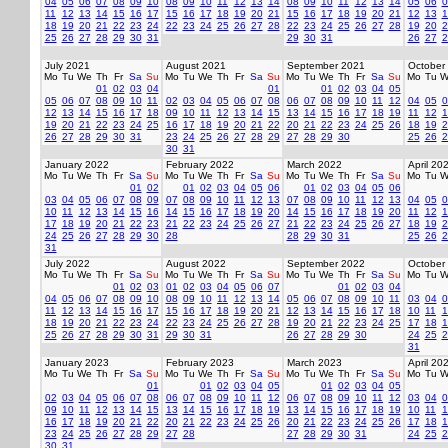
04
05
06
07
08
09
10
08
09
10
11
12
13
14
08
09
10
11
12
13
14
05
06
0
11
12
13
14
15
16
17
15
16
17
18
19
20
21
15
16
17
18
19
20
21
12
13
1
18
19
20
21
22
23
24
22
23
24
25
26
27
28
22
23
24
25
26
27
28
19
20
2
25
26
27
28
29
30
31
29
30
31
26
27
2
July 2021
August 2021
September 2021
October
Mo
Tu
We
Th
Fr
Sa
Su
Mo
Tu
We
Th
Fr
Sa
Su
Mo
Tu
We
Th
Fr
Sa
Su
Mo
Tu
W
01
02
03
04
01
01
02
03
04
05
05
06
07
08
09
10
11
02
03
04
05
06
07
08
06
07
08
09
10
11
12
04
05
0
12
13
14
15
16
17
18
09
10
11
12
13
14
15
13
14
15
16
17
18
19
11
12
1
19
20
21
22
23
24
25
16
17
18
19
20
21
22
20
21
22
23
24
25
26
18
19
2
26
27
28
29
30
31
23
24
25
26
27
28
29
27
28
29
30
25
26
2
30
31
January 2022
February 2022
March 2022
April 20
Mo
Tu
We
Th
Fr
Sa
Su
Mo
Tu
We
Th
Fr
Sa
Su
Mo
Tu
We
Th
Fr
Sa
Su
Mo
Tu
W
01
02
01
02
03
04
05
06
01
02
03
04
05
06
03
04
05
06
07
08
09
07
08
09
10
11
12
13
07
08
09
10
11
12
13
04
05
0
10
11
12
13
14
15
16
14
15
16
17
18
19
20
14
15
16
17
18
19
20
11
12
1
17
18
19
20
21
22
23
21
22
23
24
25
26
27
21
22
23
24
25
26
27
18
19
2
24
25
26
27
28
29
30
28
28
29
30
31
25
26
2
31
July 2022
August 2022
September 2022
October
Mo
Tu
We
Th
Fr
Sa
Su
Mo
Tu
We
Th
Fr
Sa
Su
Mo
Tu
We
Th
Fr
Sa
Su
Mo
Tu
W
01
02
03
01
02
03
04
05
06
07
01
02
03
04
04
05
06
07
08
09
10
08
09
10
11
12
13
14
05
06
07
08
09
10
11
03
04
0
11
12
13
14
15
16
17
15
16
17
18
19
20
21
12
13
14
15
16
17
18
10
11
1
18
19
20
21
22
23
24
22
23
24
25
26
27
28
19
20
21
22
23
24
25
17
18
1
25
26
27
28
29
30
31
29
30
31
26
27
28
29
30
24
25
2
31
January 2023
February 2023
March 2023
April 20
Mo
Tu
We
Th
Fr
Sa
Su
Mo
Tu
We
Th
Fr
Sa
Su
Mo
Tu
We
Th
Fr
Sa
Su
Mo
Tu
W
01
01
02
03
04
05
01
02
03
04
05
02
03
04
05
06
07
08
06
07
08
09
10
11
12
06
07
08
09
10
11
12
03
04
0
09
10
11
12
13
14
15
13
14
15
16
17
18
19
13
14
15
16
17
18
19
10
11
1
16
17
18
19
20
21
22
20
21
22
23
24
25
26
20
21
22
23
24
25
26
17
18
1
23
24
25
26
27
28
29
27
28
27
28
29
30
31
24
25
2
30
31