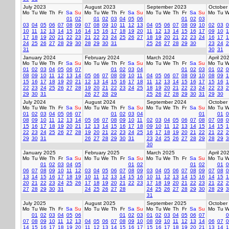
July 2023
August 2023
September 2023
October
Mo
Tu
We
Th
Fr
Sa
Su
Mo
Tu
We
Th
Fr
Sa
Su
Mo
Tu
We
Th
Fr
Sa
Su
Mo
Tu
W
01
02
01
02
03
04
05
06
01
02
03
03
04
05
06
07
08
09
07
08
09
10
11
12
13
04
05
06
07
08
09
10
02
03
0
10
11
12
13
14
15
16
14
15
16
17
18
19
20
11
12
13
14
15
16
17
09
10
1
17
18
19
20
21
22
23
21
22
23
24
25
26
27
18
19
20
21
22
23
24
16
17
1
24
25
26
27
28
29
30
28
29
30
31
25
26
27
28
29
30
23
24
2
31
30
31
January 2024
February 2024
March 2024
April 20
Mo
Tu
We
Th
Fr
Sa
Su
Mo
Tu
We
Th
Fr
Sa
Su
Mo
Tu
We
Th
Fr
Sa
Su
Mo
Tu
W
01
02
03
04
05
06
07
01
02
03
04
01
02
03
01
02
0
08
09
10
11
12
13
14
05
06
07
08
09
10
11
04
05
06
07
08
09
10
08
09
1
15
16
17
18
19
20
21
12
13
14
15
16
17
18
11
12
13
14
15
16
17
15
16
1
22
23
24
25
26
27
28
19
20
21
22
23
24
25
18
19
20
21
22
23
24
22
23
2
29
30
31
26
27
28
29
25
26
27
28
29
30
31
29
30
July 2024
August 2024
September 2024
October
Mo
Tu
We
Th
Fr
Sa
Su
Mo
Tu
We
Th
Fr
Sa
Su
Mo
Tu
We
Th
Fr
Sa
Su
Mo
Tu
W
01
02
03
04
05
06
07
01
02
03
04
01
01
0
08
09
10
11
12
13
14
05
06
07
08
09
10
11
02
03
04
05
06
07
08
07
08
0
15
16
17
18
19
20
21
12
13
14
15
16
17
18
09
10
11
12
13
14
15
14
15
1
22
23
24
25
26
27
28
19
20
21
22
23
24
25
16
17
18
19
20
21
22
21
22
2
29
30
31
26
27
28
29
30
31
23
24
25
26
27
28
29
28
29
3
30
January 2025
February 2025
March 2025
April 20
Mo
Tu
We
Th
Fr
Sa
Su
Mo
Tu
We
Th
Fr
Sa
Su
Mo
Tu
We
Th
Fr
Sa
Su
Mo
Tu
W
01
02
03
04
05
01
02
01
02
01
0
06
07
08
09
10
11
12
03
04
05
06
07
08
09
03
04
05
06
07
08
09
07
08
0
13
14
15
16
17
18
19
10
11
12
13
14
15
16
10
11
12
13
14
15
16
14
15
1
20
21
22
23
24
25
26
17
18
19
20
21
22
23
17
18
19
20
21
22
23
21
22
2
27
28
29
30
31
24
25
26
27
28
24
25
26
27
28
29
30
28
29
3
31
July 2025
August 2025
September 2025
October
Mo
Tu
We
Th
Fr
Sa
Su
Mo
Tu
We
Th
Fr
Sa
Su
Mo
Tu
We
Th
Fr
Sa
Su
Mo
Tu
W
01
02
03
04
05
06
01
02
03
01
02
03
04
05
06
07
0
07
08
09
10
11
12
13
04
05
06
07
08
09
10
08
09
10
11
12
13
14
06
07
0
14
15
16
17
18
19
20
11
12
13
14
15
16
17
15
16
17
18
19
20
21
13
14
1