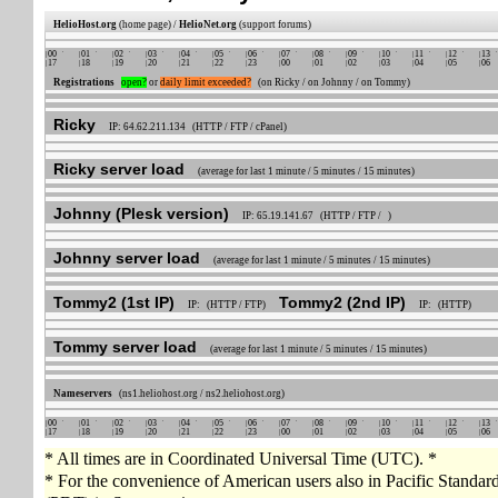
HelioHost.org
(home page) /
HelioNet.org
(support forums)
00
01
02
03
04
05
06
07
08
09
10
11
12
13
17
18
19
20
21
22
23
00
01
02
03
04
05
06
Registrations
open?
or
daily limit exceeded?
(on Ricky / on Johnny / on Tommy)
Ricky
IP: 64.62.211.134 (HTTP / FTP / cPanel)
Ricky server load
(average for last 1 minute / 5 minutes / 15 minutes)
Johnny (Plesk version)
IP: 65.19.141.67 (HTTP / FTP / )
Johnny server load
(average for last 1 minute / 5 minutes / 15 minutes)
Tommy2 (1st IP)
Tommy2 (2nd IP)
IP: (HTTP / FTP)
IP: (HTTP)
Tommy server load
(average for last 1 minute / 5 minutes / 15 minutes)
Nameservers
(ns1.heliohost.org / ns2.heliohost.org)
00
01
02
03
04
05
06
07
08
09
10
11
12
13
17
18
19
20
21
22
23
00
01
02
03
04
05
06
* All times are in Coordinated Universal Time (UTC). *
* For the convenience of American users also in Pacific Standa