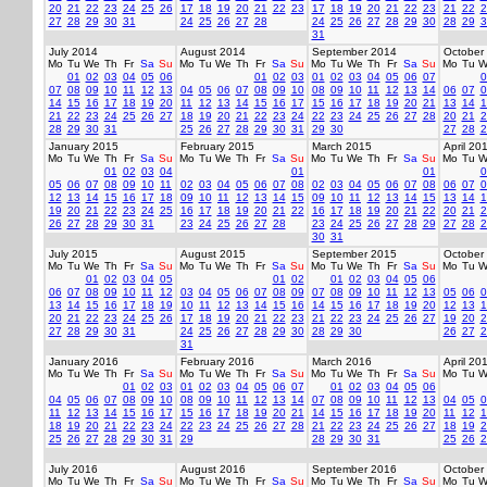
20
21
22
23
24
25
26
17
18
19
20
21
22
23
17
18
19
20
21
22
23
21
22
2
27
28
29
30
31
24
25
26
27
28
24
25
26
27
28
29
30
28
29
3
31
July 2014
August 2014
September 2014
October
Mo
Tu
We
Th
Fr
Sa
Su
Mo
Tu
We
Th
Fr
Sa
Su
Mo
Tu
We
Th
Fr
Sa
Su
Mo
Tu
W
01
02
03
04
05
06
01
02
03
01
02
03
04
05
06
07
0
07
08
09
10
11
12
13
04
05
06
07
08
09
10
08
09
10
11
12
13
14
06
07
0
14
15
16
17
18
19
20
11
12
13
14
15
16
17
15
16
17
18
19
20
21
13
14
1
21
22
23
24
25
26
27
18
19
20
21
22
23
24
22
23
24
25
26
27
28
20
21
2
28
29
30
31
25
26
27
28
29
30
31
29
30
27
28
2
January 2015
February 2015
March 2015
April 20
Mo
Tu
We
Th
Fr
Sa
Su
Mo
Tu
We
Th
Fr
Sa
Su
Mo
Tu
We
Th
Fr
Sa
Su
Mo
Tu
W
01
02
03
04
01
01
0
05
06
07
08
09
10
11
02
03
04
05
06
07
08
02
03
04
05
06
07
08
06
07
0
12
13
14
15
16
17
18
09
10
11
12
13
14
15
09
10
11
12
13
14
15
13
14
1
19
20
21
22
23
24
25
16
17
18
19
20
21
22
16
17
18
19
20
21
22
20
21
2
26
27
28
29
30
31
23
24
25
26
27
28
23
24
25
26
27
28
29
27
28
2
30
31
July 2015
August 2015
September 2015
October
Mo
Tu
We
Th
Fr
Sa
Su
Mo
Tu
We
Th
Fr
Sa
Su
Mo
Tu
We
Th
Fr
Sa
Su
Mo
Tu
W
01
02
03
04
05
01
02
01
02
03
04
05
06
06
07
08
09
10
11
12
03
04
05
06
07
08
09
07
08
09
10
11
12
13
05
06
0
13
14
15
16
17
18
19
10
11
12
13
14
15
16
14
15
16
17
18
19
20
12
13
1
20
21
22
23
24
25
26
17
18
19
20
21
22
23
21
22
23
24
25
26
27
19
20
2
27
28
29
30
31
24
25
26
27
28
29
30
28
29
30
26
27
2
31
January 2016
February 2016
March 2016
April 20
Mo
Tu
We
Th
Fr
Sa
Su
Mo
Tu
We
Th
Fr
Sa
Su
Mo
Tu
We
Th
Fr
Sa
Su
Mo
Tu
W
01
02
03
01
02
03
04
05
06
07
01
02
03
04
05
06
04
05
06
07
08
09
10
08
09
10
11
12
13
14
07
08
09
10
11
12
13
04
05
0
11
12
13
14
15
16
17
15
16
17
18
19
20
21
14
15
16
17
18
19
20
11
12
1
18
19
20
21
22
23
24
22
23
24
25
26
27
28
21
22
23
24
25
26
27
18
19
2
25
26
27
28
29
30
31
29
28
29
30
31
25
26
2
July 2016
August 2016
September 2016
October
Mo
Tu
We
Th
Fr
Sa
Su
Mo
Tu
We
Th
Fr
Sa
Su
Mo
Tu
We
Th
Fr
Sa
Su
Mo
Tu
W