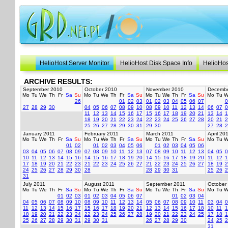
HelioHost Server Monitor
HelioHost Disk Space Info
HelioHos
ARCHIVE RESULTS:
September 2010
October 2010
November 2010
Decembe
Mo
Tu
We
Th
Fr
Sa
Su
Mo
Tu
We
Th
Fr
Sa
Su
Mo
Tu
We
Th
Fr
Sa
Su
Mo
Tu
W
26
01
02
03
01
02
03
04
05
06
07
0
27
28
29
30
04
05
06
07
08
09
10
08
09
10
11
12
13
14
06
07
0
11
12
13
14
15
16
17
15
16
17
18
19
20
21
13
14
1
18
19
20
21
22
23
24
22
23
24
25
26
27
28
20
21
2
25
26
27
28
29
30
31
29
30
27
28
2
January 2011
February 2011
March 2011
April 20
Mo
Tu
We
Th
Fr
Sa
Su
Mo
Tu
We
Th
Fr
Sa
Su
Mo
Tu
We
Th
Fr
Sa
Su
Mo
Tu
W
01
02
01
02
03
04
05
06
01
02
03
04
05
06
03
04
05
06
07
08
09
07
08
09
10
11
12
13
07
08
09
10
11
12
13
04
05
0
10
11
12
13
14
15
16
14
15
16
17
18
19
20
14
15
16
17
18
19
20
11
12
1
17
18
19
20
21
22
23
21
22
23
24
25
26
27
21
22
23
24
25
26
27
18
19
2
24
25
26
27
28
29
30
28
28
29
30
31
25
26
2
31
July 2011
August 2011
September 2011
October
Mo
Tu
We
Th
Fr
Sa
Su
Mo
Tu
We
Th
Fr
Sa
Su
Mo
Tu
We
Th
Fr
Sa
Su
Mo
Tu
W
01
02
03
01
02
03
04
05
06
07
01
02
03
04
04
05
06
07
08
09
10
08
09
10
11
12
13
14
05
06
07
08
09
10
11
03
04
0
11
12
13
14
15
16
17
15
16
17
18
19
20
21
12
13
14
15
16
17
18
10
11
1
18
19
20
21
22
23
24
22
23
24
25
26
27
28
19
20
21
22
23
24
25
17
18
1
25
26
27
28
29
30
31
29
30
31
26
27
28
29
30
24
25
2
31