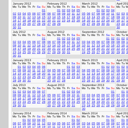
January 2012
February 2012
March 2012
April 20
Mo
Tu
We
Th
Fr
Sa
Su
Mo
Tu
We
Th
Fr
Sa
Su
Mo
Tu
We
Th
Fr
Sa
Su
Mo
Tu
W
01
01
02
03
04
05
01
02
03
04
02
03
04
05
06
07
08
06
07
08
09
10
11
12
05
06
07
08
09
10
11
02
03
0
09
10
11
12
13
14
15
13
14
15
16
17
18
19
12
13
14
15
16
17
18
09
10
1
16
17
18
19
20
21
22
20
21
22
23
24
25
26
19
20
21
22
23
24
25
16
17
1
23
24
25
26
27
28
29
27
28
29
26
27
28
29
30
31
23
24
2
30
31
30
July 2012
August 2012
September 2012
October
Mo
Tu
We
Th
Fr
Sa
Su
Mo
Tu
We
Th
Fr
Sa
Su
Mo
Tu
We
Th
Fr
Sa
Su
Mo
Tu
W
01
01
02
03
04
05
01
02
01
02
0
02
03
04
05
06
07
08
06
07
08
09
10
11
12
03
04
05
06
07
08
09
08
09
1
09
10
11
12
13
14
15
13
14
15
16
17
18
19
10
11
12
13
14
15
16
15
16
1
16
17
18
19
20
21
22
20
21
22
23
24
25
26
17
18
19
20
21
22
23
22
23
2
23
24
25
26
27
28
29
27
28
29
30
31
24
25
26
27
28
29
30
29
30
3
30
31
January 2013
February 2013
March 2013
April 20
Mo
Tu
We
Th
Fr
Sa
Su
Mo
Tu
We
Th
Fr
Sa
Su
Mo
Tu
We
Th
Fr
Sa
Su
Mo
Tu
W
01
02
03
04
05
06
01
02
03
01
02
03
01
02
0
07
08
09
10
11
12
13
04
05
06
07
08
09
10
04
05
06
07
08
09
10
08
09
1
14
15
16
17
18
19
20
11
12
13
14
15
16
17
11
12
13
14
15
16
17
15
16
1
21
22
23
24
25
26
27
18
19
20
21
22
23
24
18
19
20
21
22
23
24
22
23
2
28
29
30
31
25
26
27
28
25
26
27
28
29
30
31
29
30
July 2013
August 2013
September 2013
October
Mo
Tu
We
Th
Fr
Sa
Su
Mo
Tu
We
Th
Fr
Sa
Su
Mo
Tu
We
Th
Fr
Sa
Su
Mo
Tu
W
01
02
03
04
05
06
07
01
02
03
04
01
01
0
08
09
10
11
12
13
14
05
06
07
08
09
10
11
02
03
04
05
06
07
08
07
08
0
15
16
17
18
19
20
21
12
13
14
15
16
17
18
09
10
11
12
13
14
15
14
15
1
22
23
24
25
26
27
28
19
20
21
22
23
24
25
16
17
18
19
20
21
22
21
22
2
29
30
31
26
27
28
29
30
31
23
24
25
26
27
28
29
28
29
3
30
January 2014
February 2014
March 2014
April 20
Mo
Tu
We
Th
Fr
Sa
Su
Mo
Tu
We
Th
Fr
Sa
Su
Mo
Tu
We
Th
Fr
Sa
Su
Mo
Tu
W
01
02
03
04
05
01
02
01
02
01
0
06
07
08
09
10
11
12
03
04
05
06
07
08
09
03
04
05
06
07
08
09
07
08
0
13
14
15
16
17
18
19
10
11
12
13
14
15
16
10
11
12
13
14
15
16
14
15
1