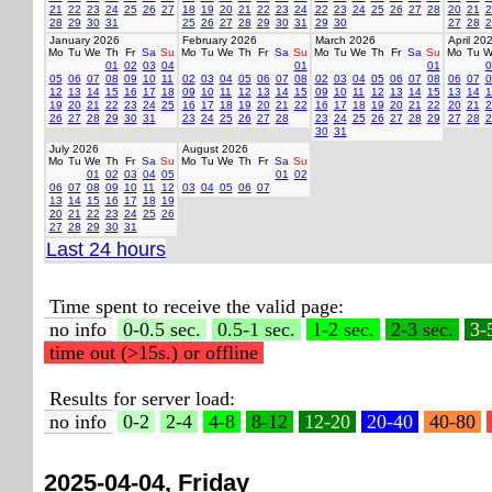
21
22
23
24
25
26
27
18
19
20
21
22
23
24
22
23
24
25
26
27
28
20
21
2
28
29
30
31
25
26
27
28
29
30
31
29
30
27
28
2
January 2026
February 2026
March 2026
April 20
Mo
Tu
We
Th
Fr
Sa
Su
Mo
Tu
We
Th
Fr
Sa
Su
Mo
Tu
We
Th
Fr
Sa
Su
Mo
Tu
W
01
02
03
04
01
01
0
05
06
07
08
09
10
11
02
03
04
05
06
07
08
02
03
04
05
06
07
08
06
07
0
12
13
14
15
16
17
18
09
10
11
12
13
14
15
09
10
11
12
13
14
15
13
14
1
19
20
21
22
23
24
25
16
17
18
19
20
21
22
16
17
18
19
20
21
22
20
21
2
26
27
28
29
30
31
23
24
25
26
27
28
23
24
25
26
27
28
29
27
28
2
30
31
July 2026
August 2026
Mo
Tu
We
Th
Fr
Sa
Su
Mo
Tu
We
Th
Fr
Sa
Su
01
02
03
04
05
01
02
06
07
08
09
10
11
12
03
04
05
06
07
13
14
15
16
17
18
19
20
21
22
23
24
25
26
27
28
29
30
31
Last 24 hours
Time spent to receive the valid page:
no info
0-0.5 sec.
0.5-1 sec.
1-2 sec.
2-3 sec.
3-
time out (>15s.) or offline
Results for server load:
no info
0-2
2-4
4-8
8-12
12-20
20-40
40-80
2025-04-04, Friday