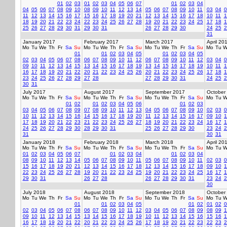
01
02
03
01
02
03
04
05
06
07
01
02
03
04
04
05
06
07
08
09
10
08
09
10
11
12
13
14
05
06
07
08
09
10
11
03
04
0
11
12
13
14
15
16
17
15
16
17
18
19
20
21
12
13
14
15
16
17
18
10
11
1
18
19
20
21
22
23
24
22
23
24
25
26
27
28
19
20
21
22
23
24
25
17
18
1
25
26
27
28
29
30
31
29
30
31
26
27
28
29
30
24
25
2
31
January 2017
February 2017
March 2017
April 20
Mo
Tu
We
Th
Fr
Sa
Su
Mo
Tu
We
Th
Fr
Sa
Su
Mo
Tu
We
Th
Fr
Sa
Su
Mo
Tu
W
01
01
02
03
04
05
01
02
03
04
05
02
03
04
05
06
07
08
06
07
08
09
10
11
12
06
07
08
09
10
11
12
03
04
0
09
10
11
12
13
14
15
13
14
15
16
17
18
19
13
14
15
16
17
18
19
10
11
1
16
17
18
19
20
21
22
20
21
22
23
24
25
26
20
21
22
23
24
25
26
17
18
1
23
24
25
26
27
28
29
27
28
27
28
29
30
31
24
25
2
30
31
July 2017
August 2017
September 2017
October
Mo
Tu
We
Th
Fr
Sa
Su
Mo
Tu
We
Th
Fr
Sa
Su
Mo
Tu
We
Th
Fr
Sa
Su
Mo
Tu
W
01
02
01
02
03
04
05
06
01
02
03
03
04
05
06
07
08
09
07
08
09
10
11
12
13
04
05
06
07
08
09
10
02
03
0
10
11
12
13
14
15
16
14
15
16
17
18
19
20
11
12
13
14
15
16
17
09
10
1
17
18
19
20
21
22
23
21
22
23
24
25
26
27
18
19
20
21
22
23
24
16
17
1
24
25
26
27
28
29
30
28
29
30
31
25
26
27
28
29
30
23
24
2
31
30
31
January 2018
February 2018
March 2018
April 20
Mo
Tu
We
Th
Fr
Sa
Su
Mo
Tu
We
Th
Fr
Sa
Su
Mo
Tu
We
Th
Fr
Sa
Su
Mo
Tu
W
01
02
03
04
05
06
07
01
02
03
04
01
02
03
04
08
09
10
11
12
13
14
05
06
07
08
09
10
11
05
06
07
08
09
10
11
02
03
0
15
16
17
18
19
20
21
12
13
14
15
16
17
18
12
13
14
15
16
17
18
09
10
1
22
23
24
25
26
27
28
19
20
21
22
23
24
25
19
20
21
22
23
24
25
16
17
1
29
30
31
26
27
28
26
27
28
29
30
31
23
24
2
30
July 2018
August 2018
September 2018
October
Mo
Tu
We
Th
Fr
Sa
Su
Mo
Tu
We
Th
Fr
Sa
Su
Mo
Tu
We
Th
Fr
Sa
Su
Mo
Tu
W
01
01
02
03
04
05
01
02
01
02
0
02
03
04
05
06
07
08
06
07
08
09
10
11
12
03
04
05
06
07
08
09
08
09
1
09
10
11
12
13
14
15
13
14
15
16
17
18
19
10
11
12
13
14
15
16
15
16
1
16
17
18
19
20
21
22
20
21
22
23
24
25
26
17
18
19
20
21
22
23
22
23
2