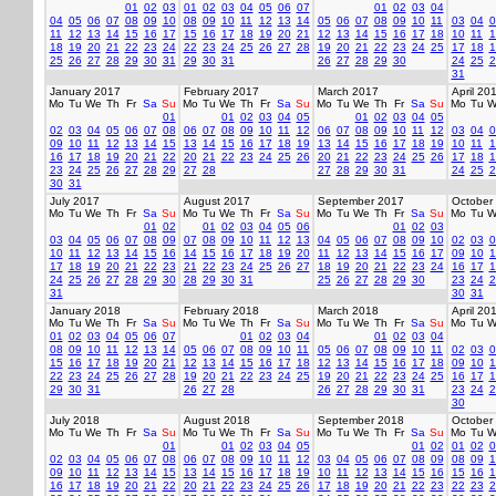
01
02
03
01
02
03
04
05
06
07
01
02
03
04
04
05
06
07
08
09
10
08
09
10
11
12
13
14
05
06
07
08
09
10
11
03
04
0
11
12
13
14
15
16
17
15
16
17
18
19
20
21
12
13
14
15
16
17
18
10
11
1
18
19
20
21
22
23
24
22
23
24
25
26
27
28
19
20
21
22
23
24
25
17
18
1
25
26
27
28
29
30
31
29
30
31
26
27
28
29
30
24
25
2
31
January 2017
February 2017
March 2017
April 20
Mo
Tu
We
Th
Fr
Sa
Su
Mo
Tu
We
Th
Fr
Sa
Su
Mo
Tu
We
Th
Fr
Sa
Su
Mo
Tu
W
01
01
02
03
04
05
01
02
03
04
05
02
03
04
05
06
07
08
06
07
08
09
10
11
12
06
07
08
09
10
11
12
03
04
0
09
10
11
12
13
14
15
13
14
15
16
17
18
19
13
14
15
16
17
18
19
10
11
1
16
17
18
19
20
21
22
20
21
22
23
24
25
26
20
21
22
23
24
25
26
17
18
1
23
24
25
26
27
28
29
27
28
27
28
29
30
31
24
25
2
30
31
July 2017
August 2017
September 2017
October
Mo
Tu
We
Th
Fr
Sa
Su
Mo
Tu
We
Th
Fr
Sa
Su
Mo
Tu
We
Th
Fr
Sa
Su
Mo
Tu
W
01
02
01
02
03
04
05
06
01
02
03
03
04
05
06
07
08
09
07
08
09
10
11
12
13
04
05
06
07
08
09
10
02
03
0
10
11
12
13
14
15
16
14
15
16
17
18
19
20
11
12
13
14
15
16
17
09
10
1
17
18
19
20
21
22
23
21
22
23
24
25
26
27
18
19
20
21
22
23
24
16
17
1
24
25
26
27
28
29
30
28
29
30
31
25
26
27
28
29
30
23
24
2
31
30
31
January 2018
February 2018
March 2018
April 20
Mo
Tu
We
Th
Fr
Sa
Su
Mo
Tu
We
Th
Fr
Sa
Su
Mo
Tu
We
Th
Fr
Sa
Su
Mo
Tu
W
01
02
03
04
05
06
07
01
02
03
04
01
02
03
04
08
09
10
11
12
13
14
05
06
07
08
09
10
11
05
06
07
08
09
10
11
02
03
0
15
16
17
18
19
20
21
12
13
14
15
16
17
18
12
13
14
15
16
17
18
09
10
1
22
23
24
25
26
27
28
19
20
21
22
23
24
25
19
20
21
22
23
24
25
16
17
1
29
30
31
26
27
28
26
27
28
29
30
31
23
24
2
30
July 2018
August 2018
September 2018
October
Mo
Tu
We
Th
Fr
Sa
Su
Mo
Tu
We
Th
Fr
Sa
Su
Mo
Tu
We
Th
Fr
Sa
Su
Mo
Tu
W
01
01
02
03
04
05
01
02
01
02
0
02
03
04
05
06
07
08
06
07
08
09
10
11
12
03
04
05
06
07
08
09
08
09
1
09
10
11
12
13
14
15
13
14
15
16
17
18
19
10
11
12
13
14
15
16
15
16
1
16
17
18
19
20
21
22
20
21
22
23
24
25
26
17
18
19
20
21
22
23
22
23
2