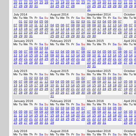
20
21
22
23
24
25
26
17
18
19
20
21
22
23
17
18
19
20
21
22
23
21
22
2
27
28
29
30
31
24
25
26
27
28
24
25
26
27
28
29
30
28
29
3
31
July 2014
August 2014
September 2014
October
Mo
Tu
We
Th
Fr
Sa
Su
Mo
Tu
We
Th
Fr
Sa
Su
Mo
Tu
We
Th
Fr
Sa
Su
Mo
Tu
W
01
02
03
04
05
06
01
02
03
01
02
03
04
05
06
07
0
07
08
09
10
11
12
13
04
05
06
07
08
09
10
08
09
10
11
12
13
14
06
07
0
14
15
16
17
18
19
20
11
12
13
14
15
16
17
15
16
17
18
19
20
21
13
14
1
21
22
23
24
25
26
27
18
19
20
21
22
23
24
22
23
24
25
26
27
28
20
21
2
28
29
30
31
25
26
27
28
29
30
31
29
30
27
28
2
January 2015
February 2015
March 2015
April 20
Mo
Tu
We
Th
Fr
Sa
Su
Mo
Tu
We
Th
Fr
Sa
Su
Mo
Tu
We
Th
Fr
Sa
Su
Mo
Tu
W
01
02
03
04
01
01
0
05
06
07
08
09
10
11
02
03
04
05
06
07
08
02
03
04
05
06
07
08
06
07
0
12
13
14
15
16
17
18
09
10
11
12
13
14
15
09
10
11
12
13
14
15
13
14
1
19
20
21
22
23
24
25
16
17
18
19
20
21
22
16
17
18
19
20
21
22
20
21
2
26
27
28
29
30
31
23
24
25
26
27
28
23
24
25
26
27
28
29
27
28
2
30
31
July 2015
August 2015
September 2015
October
Mo
Tu
We
Th
Fr
Sa
Su
Mo
Tu
We
Th
Fr
Sa
Su
Mo
Tu
We
Th
Fr
Sa
Su
Mo
Tu
W
01
02
03
04
05
01
02
01
02
03
04
05
06
06
07
08
09
10
11
12
03
04
05
06
07
08
09
07
08
09
10
11
12
13
05
06
0
13
14
15
16
17
18
19
10
11
12
13
14
15
16
14
15
16
17
18
19
20
12
13
1
20
21
22
23
24
25
26
17
18
19
20
21
22
23
21
22
23
24
25
26
27
19
20
2
27
28
29
30
31
24
25
26
27
28
29
30
28
29
30
26
27
2
31
January 2016
February 2016
March 2016
April 20
Mo
Tu
We
Th
Fr
Sa
Su
Mo
Tu
We
Th
Fr
Sa
Su
Mo
Tu
We
Th
Fr
Sa
Su
Mo
Tu
W
01
02
03
01
02
03
04
05
06
07
01
02
03
04
05
06
04
05
06
07
08
09
10
08
09
10
11
12
13
14
07
08
09
10
11
12
13
04
05
0
11
12
13
14
15
16
17
15
16
17
18
19
20
21
14
15
16
17
18
19
20
11
12
1
18
19
20
21
22
23
24
22
23
24
25
26
27
28
21
22
23
24
25
26
27
18
19
2
25
26
27
28
29
30
31
29
28
29
30
31
25
26
2
July 2016
August 2016
September 2016
October
Mo
Tu
We
Th
Fr
Sa
Su
Mo
Tu
We
Th
Fr
Sa
Su
Mo
Tu
We
Th
Fr
Sa
Su
Mo
Tu
W