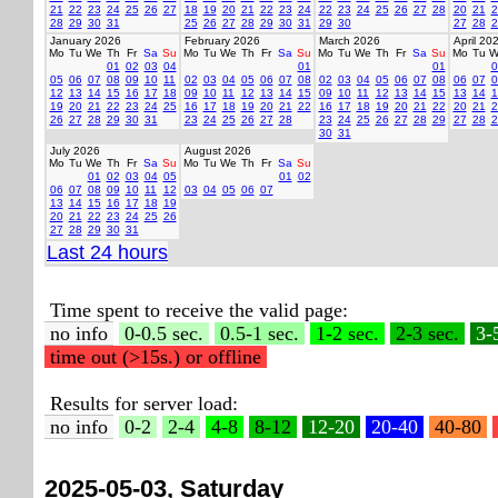
21
22
23
24
25
26
27
18
19
20
21
22
23
24
22
23
24
25
26
27
28
20
21
2
28
29
30
31
25
26
27
28
29
30
31
29
30
27
28
2
January 2026
February 2026
March 2026
April 20
Mo
Tu
We
Th
Fr
Sa
Su
Mo
Tu
We
Th
Fr
Sa
Su
Mo
Tu
We
Th
Fr
Sa
Su
Mo
Tu
W
01
02
03
04
01
01
0
05
06
07
08
09
10
11
02
03
04
05
06
07
08
02
03
04
05
06
07
08
06
07
0
12
13
14
15
16
17
18
09
10
11
12
13
14
15
09
10
11
12
13
14
15
13
14
1
19
20
21
22
23
24
25
16
17
18
19
20
21
22
16
17
18
19
20
21
22
20
21
2
26
27
28
29
30
31
23
24
25
26
27
28
23
24
25
26
27
28
29
27
28
2
30
31
July 2026
August 2026
Mo
Tu
We
Th
Fr
Sa
Su
Mo
Tu
We
Th
Fr
Sa
Su
01
02
03
04
05
01
02
06
07
08
09
10
11
12
03
04
05
06
07
13
14
15
16
17
18
19
20
21
22
23
24
25
26
27
28
29
30
31
Last 24 hours
Time spent to receive the valid page:
no info
0-0.5 sec.
0.5-1 sec.
1-2 sec.
2-3 sec.
3-
time out (>15s.) or offline
Results for server load:
no info
0-2
2-4
4-8
8-12
12-20
20-40
40-80
2025-05-03, Saturday