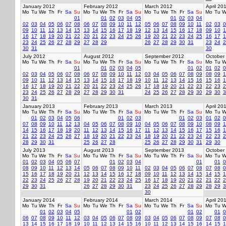
January 2012
February 2012
March 2012
April 20
Mo
Tu
We
Th
Fr
Sa
Su
Mo
Tu
We
Th
Fr
Sa
Su
Mo
Tu
We
Th
Fr
Sa
Su
Mo
Tu
W
01
01
02
03
04
05
01
02
03
04
02
03
04
05
06
07
08
06
07
08
09
10
11
12
05
06
07
08
09
10
11
02
03
0
09
10
11
12
13
14
15
13
14
15
16
17
18
19
12
13
14
15
16
17
18
09
10
1
16
17
18
19
20
21
22
20
21
22
23
24
25
26
19
20
21
22
23
24
25
16
17
1
23
24
25
26
27
28
29
27
28
29
26
27
28
29
30
31
23
24
2
30
31
30
July 2012
August 2012
September 2012
October
Mo
Tu
We
Th
Fr
Sa
Su
Mo
Tu
We
Th
Fr
Sa
Su
Mo
Tu
We
Th
Fr
Sa
Su
Mo
Tu
W
01
01
02
03
04
05
01
02
01
02
0
02
03
04
05
06
07
08
06
07
08
09
10
11
12
03
04
05
06
07
08
09
08
09
1
09
10
11
12
13
14
15
13
14
15
16
17
18
19
10
11
12
13
14
15
16
15
16
1
16
17
18
19
20
21
22
20
21
22
23
24
25
26
17
18
19
20
21
22
23
22
23
2
23
24
25
26
27
28
29
27
28
29
30
31
24
25
26
27
28
29
30
29
30
3
30
31
January 2013
February 2013
March 2013
April 20
Mo
Tu
We
Th
Fr
Sa
Su
Mo
Tu
We
Th
Fr
Sa
Su
Mo
Tu
We
Th
Fr
Sa
Su
Mo
Tu
W
01
02
03
04
05
06
01
02
03
01
02
03
01
02
0
07
08
09
10
11
12
13
04
05
06
07
08
09
10
04
05
06
07
08
09
10
08
09
1
14
15
16
17
18
19
20
11
12
13
14
15
16
17
11
12
13
14
15
16
17
15
16
1
21
22
23
24
25
26
27
18
19
20
21
22
23
24
18
19
20
21
22
23
24
22
23
2
28
29
30
31
25
26
27
28
25
26
27
28
29
30
31
29
30
July 2013
August 2013
September 2013
October
Mo
Tu
We
Th
Fr
Sa
Su
Mo
Tu
We
Th
Fr
Sa
Su
Mo
Tu
We
Th
Fr
Sa
Su
Mo
Tu
W
01
02
03
04
05
06
07
01
02
03
04
01
01
0
08
09
10
11
12
13
14
05
06
07
08
09
10
11
02
03
04
05
06
07
08
07
08
0
15
16
17
18
19
20
21
12
13
14
15
16
17
18
09
10
11
12
13
14
15
14
15
1
22
23
24
25
26
27
28
19
20
21
22
23
24
25
16
17
18
19
20
21
22
21
22
2
29
30
31
26
27
28
29
30
31
23
24
25
26
27
28
29
28
29
3
30
January 2014
February 2014
March 2014
April 20
Mo
Tu
We
Th
Fr
Sa
Su
Mo
Tu
We
Th
Fr
Sa
Su
Mo
Tu
We
Th
Fr
Sa
Su
Mo
Tu
W
01
02
03
04
05
01
02
01
02
01
0
06
07
08
09
10
11
12
03
04
05
06
07
08
09
03
04
05
06
07
08
09
07
08
0
13
14
15
16
17
18
19
10
11
12
13
14
15
16
10
11
12
13
14
15
16
14
15
1