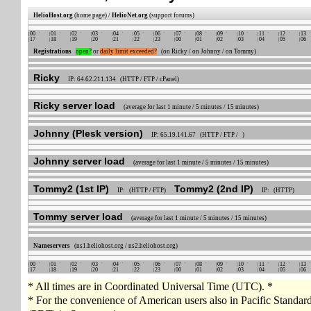
HelioHost.org
(home page) /
HelioNet.org
(support forums)
00
01
02
03
04
05
06
07
08
09
10
11
12
13
17
18
19
20
21
22
23
00
01
02
03
04
05
06
Registrations
open?
or
daily limit exceeded?
(on Ricky / on Johnny / on Tommy)
Ricky
IP: 64.62.211.134 (HTTP / FTP / cPanel)
Ricky server load
(average for last 1 minute / 5 minutes / 15 minutes)
Johnny (Plesk version)
IP: 65.19.141.67 (HTTP / FTP / )
Johnny server load
(average for last 1 minute / 5 minutes / 15 minutes)
Tommy2 (1st IP)
Tommy2 (2nd IP)
IP: (HTTP / FTP)
IP: (HTTP)
Tommy server load
(average for last 1 minute / 5 minutes / 15 minutes)
Nameservers
(ns1.heliohost.org / ns2.heliohost.org)
00
01
02
03
04
05
06
07
08
09
10
11
12
13
17
18
19
20
21
22
23
00
01
02
03
04
05
06
* All times are in Coordinated Universal Time (UTC). *
* For the convenience of American users also in Pacific Standa