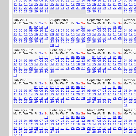
04
05
06
07
08
09
10
08
09
10
11
12
13
14
08
09
10
11
12
13
14
05
06
0
11
12
13
14
15
16
17
15
16
17
18
19
20
21
15
16
17
18
19
20
21
12
13
1
18
19
20
21
22
23
24
22
23
24
25
26
27
28
22
23
24
25
26
27
28
19
20
2
25
26
27
28
29
30
31
29
30
31
26
27
2
July 2021
August 2021
September 2021
October
Mo
Tu
We
Th
Fr
Sa
Su
Mo
Tu
We
Th
Fr
Sa
Su
Mo
Tu
We
Th
Fr
Sa
Su
Mo
Tu
W
01
02
03
04
01
01
02
03
04
05
05
06
07
08
09
10
11
02
03
04
05
06
07
08
06
07
08
09
10
11
12
04
05
0
12
13
14
15
16
17
18
09
10
11
12
13
14
15
13
14
15
16
17
18
19
11
12
1
19
20
21
22
23
24
25
16
17
18
19
20
21
22
20
21
22
23
24
25
26
18
19
2
26
27
28
29
30
31
23
24
25
26
27
28
29
27
28
29
30
25
26
2
30
31
January 2022
February 2022
March 2022
April 20
Mo
Tu
We
Th
Fr
Sa
Su
Mo
Tu
We
Th
Fr
Sa
Su
Mo
Tu
We
Th
Fr
Sa
Su
Mo
Tu
W
01
02
01
02
03
04
05
06
01
02
03
04
05
06
03
04
05
06
07
08
09
07
08
09
10
11
12
13
07
08
09
10
11
12
13
04
05
0
10
11
12
13
14
15
16
14
15
16
17
18
19
20
14
15
16
17
18
19
20
11
12
1
17
18
19
20
21
22
23
21
22
23
24
25
26
27
21
22
23
24
25
26
27
18
19
2
24
25
26
27
28
29
30
28
28
29
30
31
25
26
2
31
July 2022
August 2022
September 2022
October
Mo
Tu
We
Th
Fr
Sa
Su
Mo
Tu
We
Th
Fr
Sa
Su
Mo
Tu
We
Th
Fr
Sa
Su
Mo
Tu
W
01
02
03
01
02
03
04
05
06
07
01
02
03
04
04
05
06
07
08
09
10
08
09
10
11
12
13
14
05
06
07
08
09
10
11
03
04
0
11
12
13
14
15
16
17
15
16
17
18
19
20
21
12
13
14
15
16
17
18
10
11
1
18
19
20
21
22
23
24
22
23
24
25
26
27
28
19
20
21
22
23
24
25
17
18
1
25
26
27
28
29
30
31
29
30
31
26
27
28
29
30
24
25
2
31
January 2023
February 2023
March 2023
April 20
Mo
Tu
We
Th
Fr
Sa
Su
Mo
Tu
We
Th
Fr
Sa
Su
Mo
Tu
We
Th
Fr
Sa
Su
Mo
Tu
W
01
01
02
03
04
05
01
02
03
04
05
02
03
04
05
06
07
08
06
07
08
09
10
11
12
06
07
08
09
10
11
12
03
04
0
09
10
11
12
13
14
15
13
14
15
16
17
18
19
13
14
15
16
17
18
19
10
11
1
16
17
18
19
20
21
22
20
21
22
23
24
25
26
20
21
22
23
24
25
26
17
18
1
23
24
25
26
27
28
29
27
28
27
28
29
30
31
24
25
2
30
31