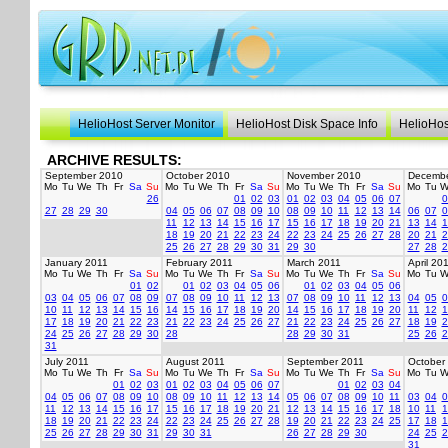
HelioHost Server Monitor
HelioHost Disk Space Info
HelioHos
ARCHIVE RESULTS:
September 2010
October 2010
November 2010
Decembe
Mo
Tu
We
Th
Fr
Sa
Su
Mo
Tu
We
Th
Fr
Sa
Su
Mo
Tu
We
Th
Fr
Sa
Su
Mo
Tu
W
26
01
02
03
01
02
03
04
05
06
07
0
27
28
29
30
04
05
06
07
08
09
10
08
09
10
11
12
13
14
06
07
0
11
12
13
14
15
16
17
15
16
17
18
19
20
21
13
14
1
18
19
20
21
22
23
24
22
23
24
25
26
27
28
20
21
2
25
26
27
28
29
30
31
29
30
27
28
2
January 2011
February 2011
March 2011
April 20
Mo
Tu
We
Th
Fr
Sa
Su
Mo
Tu
We
Th
Fr
Sa
Su
Mo
Tu
We
Th
Fr
Sa
Su
Mo
Tu
W
01
02
01
02
03
04
05
06
01
02
03
04
05
06
03
04
05
06
07
08
09
07
08
09
10
11
12
13
07
08
09
10
11
12
13
04
05
0
10
11
12
13
14
15
16
14
15
16
17
18
19
20
14
15
16
17
18
19
20
11
12
1
17
18
19
20
21
22
23
21
22
23
24
25
26
27
21
22
23
24
25
26
27
18
19
2
24
25
26
27
28
29
30
28
28
29
30
31
25
26
2
31
July 2011
August 2011
September 2011
October
Mo
Tu
We
Th
Fr
Sa
Su
Mo
Tu
We
Th
Fr
Sa
Su
Mo
Tu
We
Th
Fr
Sa
Su
Mo
Tu
W
01
02
03
01
02
03
04
05
06
07
01
02
03
04
04
05
06
07
08
09
10
08
09
10
11
12
13
14
05
06
07
08
09
10
11
03
04
0
11
12
13
14
15
16
17
15
16
17
18
19
20
21
12
13
14
15
16
17
18
10
11
1
18
19
20
21
22
23
24
22
23
24
25
26
27
28
19
20
21
22
23
24
25
17
18
1
25
26
27
28
29
30
31
29
30
31
26
27
28
29
30
24
25
2
31