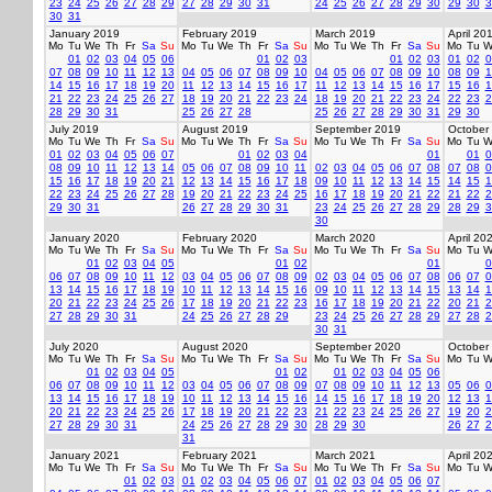
23
24
25
26
27
28
29
27
28
29
30
31
24
25
26
27
28
29
30
29
30
3
30
31
January 2019
February 2019
March 2019
April 20
Mo
Tu
We
Th
Fr
Sa
Su
Mo
Tu
We
Th
Fr
Sa
Su
Mo
Tu
We
Th
Fr
Sa
Su
Mo
Tu
W
01
02
03
04
05
06
01
02
03
01
02
03
01
02
0
07
08
09
10
11
12
13
04
05
06
07
08
09
10
04
05
06
07
08
09
10
08
09
1
14
15
16
17
18
19
20
11
12
13
14
15
16
17
11
12
13
14
15
16
17
15
16
1
21
22
23
24
25
26
27
18
19
20
21
22
23
24
18
19
20
21
22
23
24
22
23
2
28
29
30
31
25
26
27
28
25
26
27
28
29
30
31
29
30
July 2019
August 2019
September 2019
October
Mo
Tu
We
Th
Fr
Sa
Su
Mo
Tu
We
Th
Fr
Sa
Su
Mo
Tu
We
Th
Fr
Sa
Su
Mo
Tu
W
01
02
03
04
05
06
07
01
02
03
04
01
01
0
08
09
10
11
12
13
14
05
06
07
08
09
10
11
02
03
04
05
06
07
08
07
08
0
15
16
17
18
19
20
21
12
13
14
15
16
17
18
09
10
11
12
13
14
15
14
15
1
22
23
24
25
26
27
28
19
20
21
22
23
24
25
16
17
18
19
20
21
22
21
22
2
29
30
31
26
27
28
29
30
31
23
24
25
26
27
28
29
28
29
3
30
January 2020
February 2020
March 2020
April 20
Mo
Tu
We
Th
Fr
Sa
Su
Mo
Tu
We
Th
Fr
Sa
Su
Mo
Tu
We
Th
Fr
Sa
Su
Mo
Tu
W
01
02
03
04
05
01
02
01
0
06
07
08
09
10
11
12
03
04
05
06
07
08
09
02
03
04
05
06
07
08
06
07
0
13
14
15
16
17
18
19
10
11
12
13
14
15
16
09
10
11
12
13
14
15
13
14
1
20
21
22
23
24
25
26
17
18
19
20
21
22
23
16
17
18
19
20
21
22
20
21
2
27
28
29
30
31
24
25
26
27
28
29
23
24
25
26
27
28
29
27
28
2
30
31
July 2020
August 2020
September 2020
October
Mo
Tu
We
Th
Fr
Sa
Su
Mo
Tu
We
Th
Fr
Sa
Su
Mo
Tu
We
Th
Fr
Sa
Su
Mo
Tu
W
01
02
03
04
05
01
02
01
02
03
04
05
06
06
07
08
09
10
11
12
03
04
05
06
07
08
09
07
08
09
10
11
12
13
05
06
0
13
14
15
16
17
18
19
10
11
12
13
14
15
16
14
15
16
17
18
19
20
12
13
1
20
21
22
23
24
25
26
17
18
19
20
21
22
23
21
22
23
24
25
26
27
19
20
2
27
28
29
30
31
24
25
26
27
28
29
30
28
29
30
26
27
2
31
January 2021
February 2021
March 2021
April 20
Mo
Tu
We
Th
Fr
Sa
Su
Mo
Tu
We
Th
Fr
Sa
Su
Mo
Tu
We
Th
Fr
Sa
Su
Mo
Tu
W
01
02
03
01
02
03
04
05
06
07
01
02
03
04
05
06
07