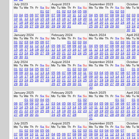
July 2023
August 2023
September 2023
October
Mo
Tu
We
Th
Fr
Sa
Su
Mo
Tu
We
Th
Fr
Sa
Su
Mo
Tu
We
Th
Fr
Sa
Su
Mo
Tu
W
01
02
01
02
03
04
05
06
01
02
03
03
04
05
06
07
08
09
07
08
09
10
11
12
13
04
05
06
07
08
09
10
02
03
0
10
11
12
13
14
15
16
14
15
16
17
18
19
20
11
12
13
14
15
16
17
09
10
1
17
18
19
20
21
22
23
21
22
23
24
25
26
27
18
19
20
21
22
23
24
16
17
1
24
25
26
27
28
29
30
28
29
30
31
25
26
27
28
29
30
23
24
2
31
30
31
January 2024
February 2024
March 2024
April 20
Mo
Tu
We
Th
Fr
Sa
Su
Mo
Tu
We
Th
Fr
Sa
Su
Mo
Tu
We
Th
Fr
Sa
Su
Mo
Tu
W
01
02
03
04
05
06
07
01
02
03
04
01
02
03
01
02
0
08
09
10
11
12
13
14
05
06
07
08
09
10
11
04
05
06
07
08
09
10
08
09
1
15
16
17
18
19
20
21
12
13
14
15
16
17
18
11
12
13
14
15
16
17
15
16
1
22
23
24
25
26
27
28
19
20
21
22
23
24
25
18
19
20
21
22
23
24
22
23
2
29
30
31
26
27
28
29
25
26
27
28
29
30
31
29
30
July 2024
August 2024
September 2024
October
Mo
Tu
We
Th
Fr
Sa
Su
Mo
Tu
We
Th
Fr
Sa
Su
Mo
Tu
We
Th
Fr
Sa
Su
Mo
Tu
W
01
02
03
04
05
06
07
01
02
03
04
01
01
0
08
09
10
11
12
13
14
05
06
07
08
09
10
11
02
03
04
05
06
07
08
07
08
0
15
16
17
18
19
20
21
12
13
14
15
16
17
18
09
10
11
12
13
14
15
14
15
1
22
23
24
25
26
27
28
19
20
21
22
23
24
25
16
17
18
19
20
21
22
21
22
2
29
30
31
26
27
28
29
30
31
23
24
25
26
27
28
29
28
29
3
30
January 2025
February 2025
March 2025
April 20
Mo
Tu
We
Th
Fr
Sa
Su
Mo
Tu
We
Th
Fr
Sa
Su
Mo
Tu
We
Th
Fr
Sa
Su
Mo
Tu
W
01
02
03
04
05
01
02
01
02
01
0
06
07
08
09
10
11
12
03
04
05
06
07
08
09
03
04
05
06
07
08
09
07
08
0
13
14
15
16
17
18
19
10
11
12
13
14
15
16
10
11
12
13
14
15
16
14
15
1
20
21
22
23
24
25
26
17
18
19
20
21
22
23
17
18
19
20
21
22
23
21
22
2
27
28
29
30
31
24
25
26
27
28
24
25
26
27
28
29
30
28
29
3
31
July 2025
August 2025
September 2025
October
Mo
Tu
We
Th
Fr
Sa
Su
Mo
Tu
We
Th
Fr
Sa
Su
Mo
Tu
We
Th
Fr
Sa
Su
Mo
Tu
W
01
02
03
04
05
06
01
02
03
01
02
03
04
05
06
07
0
07
08
09
10
11
12
13
04
05
06
07
08
09
10
08
09
10
11
12
13
14
06
07
0
14
15
16
17
18
19
20
11
12
13
14
15
16
17
15
16
17
18
19
20
21
13
14
1