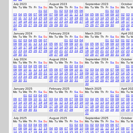
July 2023
August 2023
September 2023
October
Mo
Tu
We
Th
Fr
Sa
Su
Mo
Tu
We
Th
Fr
Sa
Su
Mo
Tu
We
Th
Fr
Sa
Su
Mo
Tu
W
01
02
01
02
03
04
05
06
01
02
03
03
04
05
06
07
08
09
07
08
09
10
11
12
13
04
05
06
07
08
09
10
02
03
0
10
11
12
13
14
15
16
14
15
16
17
18
19
20
11
12
13
14
15
16
17
09
10
1
17
18
19
20
21
22
23
21
22
23
24
25
26
27
18
19
20
21
22
23
24
16
17
1
24
25
26
27
28
29
30
28
29
30
31
25
26
27
28
29
30
23
24
2
31
30
31
January 2024
February 2024
March 2024
April 20
Mo
Tu
We
Th
Fr
Sa
Su
Mo
Tu
We
Th
Fr
Sa
Su
Mo
Tu
We
Th
Fr
Sa
Su
Mo
Tu
W
01
02
03
04
05
06
07
01
02
03
04
01
02
03
01
02
0
08
09
10
11
12
13
14
05
06
07
08
09
10
11
04
05
06
07
08
09
10
08
09
1
15
16
17
18
19
20
21
12
13
14
15
16
17
18
11
12
13
14
15
16
17
15
16
1
22
23
24
25
26
27
28
19
20
21
22
23
24
25
18
19
20
21
22
23
24
22
23
2
29
30
31
26
27
28
29
25
26
27
28
29
30
31
29
30
July 2024
August 2024
September 2024
October
Mo
Tu
We
Th
Fr
Sa
Su
Mo
Tu
We
Th
Fr
Sa
Su
Mo
Tu
We
Th
Fr
Sa
Su
Mo
Tu
W
01
02
03
04
05
06
07
01
02
03
04
01
01
0
08
09
10
11
12
13
14
05
06
07
08
09
10
11
02
03
04
05
06
07
08
07
08
0
15
16
17
18
19
20
21
12
13
14
15
16
17
18
09
10
11
12
13
14
15
14
15
1
22
23
24
25
26
27
28
19
20
21
22
23
24
25
16
17
18
19
20
21
22
21
22
2
29
30
31
26
27
28
29
30
31
23
24
25
26
27
28
29
28
29
3
30
January 2025
February 2025
March 2025
April 20
Mo
Tu
We
Th
Fr
Sa
Su
Mo
Tu
We
Th
Fr
Sa
Su
Mo
Tu
We
Th
Fr
Sa
Su
Mo
Tu
W
01
02
03
04
05
01
02
01
02
01
0
06
07
08
09
10
11
12
03
04
05
06
07
08
09
03
04
05
06
07
08
09
07
08
0
13
14
15
16
17
18
19
10
11
12
13
14
15
16
10
11
12
13
14
15
16
14
15
1
20
21
22
23
24
25
26
17
18
19
20
21
22
23
17
18
19
20
21
22
23
21
22
2
27
28
29
30
31
24
25
26
27
28
24
25
26
27
28
29
30
28
29
3
31
July 2025
August 2025
September 2025
October
Mo
Tu
We
Th
Fr
Sa
Su
Mo
Tu
We
Th
Fr
Sa
Su
Mo
Tu
We
Th
Fr
Sa
Su
Mo
Tu
W
01
02
03
04
05
06
01
02
03
01
02
03
04
05
06
07
0
07
08
09
10
11
12
13
04
05
06
07
08
09
10
08
09
10
11
12
13
14
06
07
0
14
15
16
17
18
19
20
11
12
13
14
15
16
17
15
16
17
18
19
20
21
13
14
1