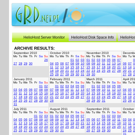
HelioHost Server Monitor
HelioHost Disk Space Info
HelioHos
ARCHIVE RESULTS:
September 2010
October 2010
November 2010
Decembe
Mo
Tu
We
Th
Fr
Sa
Su
Mo
Tu
We
Th
Fr
Sa
Su
Mo
Tu
We
Th
Fr
Sa
Su
Mo
Tu
W
26
01
02
03
01
02
03
04
05
06
07
0
27
28
29
30
04
05
06
07
08
09
10
08
09
10
11
12
13
14
06
07
0
11
12
13
14
15
16
17
15
16
17
18
19
20
21
13
14
1
18
19
20
21
22
23
24
22
23
24
25
26
27
28
20
21
2
25
26
27
28
29
30
31
29
30
27
28
2
January 2011
February 2011
March 2011
April 20
Mo
Tu
We
Th
Fr
Sa
Su
Mo
Tu
We
Th
Fr
Sa
Su
Mo
Tu
We
Th
Fr
Sa
Su
Mo
Tu
W
01
02
01
02
03
04
05
06
01
02
03
04
05
06
03
04
05
06
07
08
09
07
08
09
10
11
12
13
07
08
09
10
11
12
13
04
05
0
10
11
12
13
14
15
16
14
15
16
17
18
19
20
14
15
16
17
18
19
20
11
12
1
17
18
19
20
21
22
23
21
22
23
24
25
26
27
21
22
23
24
25
26
27
18
19
2
24
25
26
27
28
29
30
28
28
29
30
31
25
26
2
31
July 2011
August 2011
September 2011
October
Mo
Tu
We
Th
Fr
Sa
Su
Mo
Tu
We
Th
Fr
Sa
Su
Mo
Tu
We
Th
Fr
Sa
Su
Mo
Tu
W
01
02
03
01
02
03
04
05
06
07
01
02
03
04
04
05
06
07
08
09
10
08
09
10
11
12
13
14
05
06
07
08
09
10
11
03
04
0
11
12
13
14
15
16
17
15
16
17
18
19
20
21
12
13
14
15
16
17
18
10
11
1
18
19
20
21
22
23
24
22
23
24
25
26
27
28
19
20
21
22
23
24
25
17
18
1
25
26
27
28
29
30
31
29
30
31
26
27
28
29
30
24
25
2
31