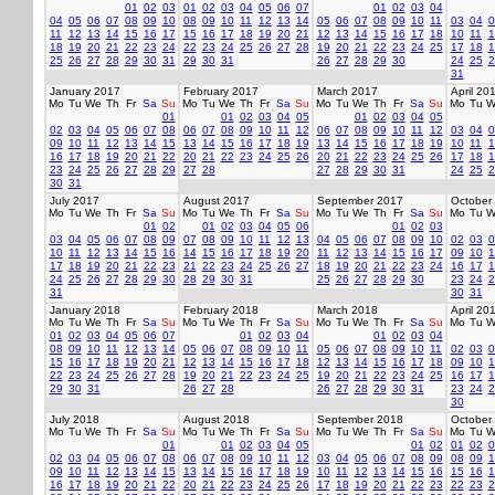
01
02
03
01
02
03
04
05
06
07
01
02
03
04
04
05
06
07
08
09
10
08
09
10
11
12
13
14
05
06
07
08
09
10
11
03
04
0
11
12
13
14
15
16
17
15
16
17
18
19
20
21
12
13
14
15
16
17
18
10
11
1
18
19
20
21
22
23
24
22
23
24
25
26
27
28
19
20
21
22
23
24
25
17
18
1
25
26
27
28
29
30
31
29
30
31
26
27
28
29
30
24
25
2
31
January 2017
February 2017
March 2017
April 20
Mo
Tu
We
Th
Fr
Sa
Su
Mo
Tu
We
Th
Fr
Sa
Su
Mo
Tu
We
Th
Fr
Sa
Su
Mo
Tu
W
01
01
02
03
04
05
01
02
03
04
05
02
03
04
05
06
07
08
06
07
08
09
10
11
12
06
07
08
09
10
11
12
03
04
0
09
10
11
12
13
14
15
13
14
15
16
17
18
19
13
14
15
16
17
18
19
10
11
1
16
17
18
19
20
21
22
20
21
22
23
24
25
26
20
21
22
23
24
25
26
17
18
1
23
24
25
26
27
28
29
27
28
27
28
29
30
31
24
25
2
30
31
July 2017
August 2017
September 2017
October
Mo
Tu
We
Th
Fr
Sa
Su
Mo
Tu
We
Th
Fr
Sa
Su
Mo
Tu
We
Th
Fr
Sa
Su
Mo
Tu
W
01
02
01
02
03
04
05
06
01
02
03
03
04
05
06
07
08
09
07
08
09
10
11
12
13
04
05
06
07
08
09
10
02
03
0
10
11
12
13
14
15
16
14
15
16
17
18
19
20
11
12
13
14
15
16
17
09
10
1
17
18
19
20
21
22
23
21
22
23
24
25
26
27
18
19
20
21
22
23
24
16
17
1
24
25
26
27
28
29
30
28
29
30
31
25
26
27
28
29
30
23
24
2
31
30
31
January 2018
February 2018
March 2018
April 20
Mo
Tu
We
Th
Fr
Sa
Su
Mo
Tu
We
Th
Fr
Sa
Su
Mo
Tu
We
Th
Fr
Sa
Su
Mo
Tu
W
01
02
03
04
05
06
07
01
02
03
04
01
02
03
04
08
09
10
11
12
13
14
05
06
07
08
09
10
11
05
06
07
08
09
10
11
02
03
0
15
16
17
18
19
20
21
12
13
14
15
16
17
18
12
13
14
15
16
17
18
09
10
1
22
23
24
25
26
27
28
19
20
21
22
23
24
25
19
20
21
22
23
24
25
16
17
1
29
30
31
26
27
28
26
27
28
29
30
31
23
24
2
30
July 2018
August 2018
September 2018
October
Mo
Tu
We
Th
Fr
Sa
Su
Mo
Tu
We
Th
Fr
Sa
Su
Mo
Tu
We
Th
Fr
Sa
Su
Mo
Tu
W
01
01
02
03
04
05
01
02
01
02
0
02
03
04
05
06
07
08
06
07
08
09
10
11
12
03
04
05
06
07
08
09
08
09
1
09
10
11
12
13
14
15
13
14
15
16
17
18
19
10
11
12
13
14
15
16
15
16
1
16
17
18
19
20
21
22
20
21
22
23
24
25
26
17
18
19
20
21
22
23
22
23
2