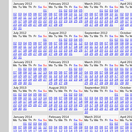
January 2012
February 2012
March 2012
April 20
Mo
Tu
We
Th
Fr
Sa
Su
Mo
Tu
We
Th
Fr
Sa
Su
Mo
Tu
We
Th
Fr
Sa
Su
Mo
Tu
W
01
01
02
03
04
05
01
02
03
04
02
03
04
05
06
07
08
06
07
08
09
10
11
12
05
06
07
08
09
10
11
02
03
0
09
10
11
12
13
14
15
13
14
15
16
17
18
19
12
13
14
15
16
17
18
09
10
1
16
17
18
19
20
21
22
20
21
22
23
24
25
26
19
20
21
22
23
24
25
16
17
1
23
24
25
26
27
28
29
27
28
29
26
27
28
29
30
31
23
24
2
30
31
30
July 2012
August 2012
September 2012
October
Mo
Tu
We
Th
Fr
Sa
Su
Mo
Tu
We
Th
Fr
Sa
Su
Mo
Tu
We
Th
Fr
Sa
Su
Mo
Tu
W
01
01
02
03
04
05
01
02
01
02
0
02
03
04
05
06
07
08
06
07
08
09
10
11
12
03
04
05
06
07
08
09
08
09
1
09
10
11
12
13
14
15
13
14
15
16
17
18
19
10
11
12
13
14
15
16
15
16
1
16
17
18
19
20
21
22
20
21
22
23
24
25
26
17
18
19
20
21
22
23
22
23
2
23
24
25
26
27
28
29
27
28
29
30
31
24
25
26
27
28
29
30
29
30
3
30
31
January 2013
February 2013
March 2013
April 20
Mo
Tu
We
Th
Fr
Sa
Su
Mo
Tu
We
Th
Fr
Sa
Su
Mo
Tu
We
Th
Fr
Sa
Su
Mo
Tu
W
01
02
03
04
05
06
01
02
03
01
02
03
01
02
0
07
08
09
10
11
12
13
04
05
06
07
08
09
10
04
05
06
07
08
09
10
08
09
1
14
15
16
17
18
19
20
11
12
13
14
15
16
17
11
12
13
14
15
16
17
15
16
1
21
22
23
24
25
26
27
18
19
20
21
22
23
24
18
19
20
21
22
23
24
22
23
2
28
29
30
31
25
26
27
28
25
26
27
28
29
30
31
29
30
July 2013
August 2013
September 2013
October
Mo
Tu
We
Th
Fr
Sa
Su
Mo
Tu
We
Th
Fr
Sa
Su
Mo
Tu
We
Th
Fr
Sa
Su
Mo
Tu
W
01
02
03
04
05
06
07
01
02
03
04
01
01
0
08
09
10
11
12
13
14
05
06
07
08
09
10
11
02
03
04
05
06
07
08
07
08
0
15
16
17
18
19
20
21
12
13
14
15
16
17
18
09
10
11
12
13
14
15
14
15
1
22
23
24
25
26
27
28
19
20
21
22
23
24
25
16
17
18
19
20
21
22
21
22
2
29
30
31
26
27
28
29
30
31
23
24
25
26
27
28
29
28
29
3
30
January 2014
February 2014
March 2014
April 20
Mo
Tu
We
Th
Fr
Sa
Su
Mo
Tu
We
Th
Fr
Sa
Su
Mo
Tu
We
Th
Fr
Sa
Su
Mo
Tu
W
01
02
03
04
05
01
02
01
02
01
0
06
07
08
09
10
11
12
03
04
05
06
07
08
09
03
04
05
06
07
08
09
07
08
0
13
14
15
16
17
18
19
10
11
12
13
14
15
16
10
11
12
13
14
15
16
14
15
1