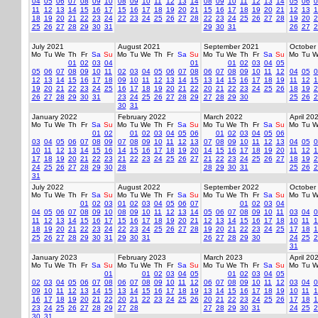
04
05
06
07
08
09
10
08
09
10
11
12
13
14
08
09
10
11
12
13
14
05
06
0
11
12
13
14
15
16
17
15
16
17
18
19
20
21
15
16
17
18
19
20
21
12
13
1
18
19
20
21
22
23
24
22
23
24
25
26
27
28
22
23
24
25
26
27
28
19
20
2
25
26
27
28
29
30
31
29
30
31
26
27
2
July 2021
August 2021
September 2021
October
Mo
Tu
We
Th
Fr
Sa
Su
Mo
Tu
We
Th
Fr
Sa
Su
Mo
Tu
We
Th
Fr
Sa
Su
Mo
Tu
W
01
02
03
04
01
01
02
03
04
05
05
06
07
08
09
10
11
02
03
04
05
06
07
08
06
07
08
09
10
11
12
04
05
0
12
13
14
15
16
17
18
09
10
11
12
13
14
15
13
14
15
16
17
18
19
11
12
1
19
20
21
22
23
24
25
16
17
18
19
20
21
22
20
21
22
23
24
25
26
18
19
2
26
27
28
29
30
31
23
24
25
26
27
28
29
27
28
29
30
25
26
2
30
31
January 2022
February 2022
March 2022
April 20
Mo
Tu
We
Th
Fr
Sa
Su
Mo
Tu
We
Th
Fr
Sa
Su
Mo
Tu
We
Th
Fr
Sa
Su
Mo
Tu
W
01
02
01
02
03
04
05
06
01
02
03
04
05
06
03
04
05
06
07
08
09
07
08
09
10
11
12
13
07
08
09
10
11
12
13
04
05
0
10
11
12
13
14
15
16
14
15
16
17
18
19
20
14
15
16
17
18
19
20
11
12
1
17
18
19
20
21
22
23
21
22
23
24
25
26
27
21
22
23
24
25
26
27
18
19
2
24
25
26
27
28
29
30
28
28
29
30
31
25
26
2
31
July 2022
August 2022
September 2022
October
Mo
Tu
We
Th
Fr
Sa
Su
Mo
Tu
We
Th
Fr
Sa
Su
Mo
Tu
We
Th
Fr
Sa
Su
Mo
Tu
W
01
02
03
01
02
03
04
05
06
07
01
02
03
04
04
05
06
07
08
09
10
08
09
10
11
12
13
14
05
06
07
08
09
10
11
03
04
0
11
12
13
14
15
16
17
15
16
17
18
19
20
21
12
13
14
15
16
17
18
10
11
1
18
19
20
21
22
23
24
22
23
24
25
26
27
28
19
20
21
22
23
24
25
17
18
1
25
26
27
28
29
30
31
29
30
31
26
27
28
29
30
24
25
2
31
January 2023
February 2023
March 2023
April 20
Mo
Tu
We
Th
Fr
Sa
Su
Mo
Tu
We
Th
Fr
Sa
Su
Mo
Tu
We
Th
Fr
Sa
Su
Mo
Tu
W
01
01
02
03
04
05
01
02
03
04
05
02
03
04
05
06
07
08
06
07
08
09
10
11
12
06
07
08
09
10
11
12
03
04
0
09
10
11
12
13
14
15
13
14
15
16
17
18
19
13
14
15
16
17
18
19
10
11
1
16
17
18
19
20
21
22
20
21
22
23
24
25
26
20
21
22
23
24
25
26
17
18
1
23
24
25
26
27
28
29
27
28
27
28
29
30
31
24
25
2
30
31