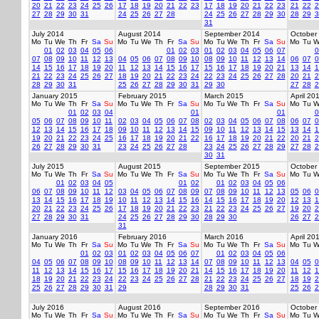
20
21
22
23
24
25
26
17
18
19
20
21
22
23
17
18
19
20
21
22
23
21
22
2
27
28
29
30
31
24
25
26
27
28
24
25
26
27
28
29
30
28
29
3
31
July 2014
August 2014
September 2014
October
Mo
Tu
We
Th
Fr
Sa
Su
Mo
Tu
We
Th
Fr
Sa
Su
Mo
Tu
We
Th
Fr
Sa
Su
Mo
Tu
W
01
02
03
04
05
06
01
02
03
01
02
03
04
05
06
07
0
07
08
09
10
11
12
13
04
05
06
07
08
09
10
08
09
10
11
12
13
14
06
07
0
14
15
16
17
18
19
20
11
12
13
14
15
16
17
15
16
17
18
19
20
21
13
14
1
21
22
23
24
25
26
27
18
19
20
21
22
23
24
22
23
24
25
26
27
28
20
21
2
28
29
30
31
25
26
27
28
29
30
31
29
30
27
28
2
January 2015
February 2015
March 2015
April 20
Mo
Tu
We
Th
Fr
Sa
Su
Mo
Tu
We
Th
Fr
Sa
Su
Mo
Tu
We
Th
Fr
Sa
Su
Mo
Tu
W
01
02
03
04
01
01
0
05
06
07
08
09
10
11
02
03
04
05
06
07
08
02
03
04
05
06
07
08
06
07
0
12
13
14
15
16
17
18
09
10
11
12
13
14
15
09
10
11
12
13
14
15
13
14
1
19
20
21
22
23
24
25
16
17
18
19
20
21
22
16
17
18
19
20
21
22
20
21
2
26
27
28
29
30
31
23
24
25
26
27
28
23
24
25
26
27
28
29
27
28
2
30
31
July 2015
August 2015
September 2015
October
Mo
Tu
We
Th
Fr
Sa
Su
Mo
Tu
We
Th
Fr
Sa
Su
Mo
Tu
We
Th
Fr
Sa
Su
Mo
Tu
W
01
02
03
04
05
01
02
01
02
03
04
05
06
06
07
08
09
10
11
12
03
04
05
06
07
08
09
07
08
09
10
11
12
13
05
06
0
13
14
15
16
17
18
19
10
11
12
13
14
15
16
14
15
16
17
18
19
20
12
13
1
20
21
22
23
24
25
26
17
18
19
20
21
22
23
21
22
23
24
25
26
27
19
20
2
27
28
29
30
31
24
25
26
27
28
29
30
28
29
30
26
27
2
31
January 2016
February 2016
March 2016
April 20
Mo
Tu
We
Th
Fr
Sa
Su
Mo
Tu
We
Th
Fr
Sa
Su
Mo
Tu
We
Th
Fr
Sa
Su
Mo
Tu
W
01
02
03
01
02
03
04
05
06
07
01
02
03
04
05
06
04
05
06
07
08
09
10
08
09
10
11
12
13
14
07
08
09
10
11
12
13
04
05
0
11
12
13
14
15
16
17
15
16
17
18
19
20
21
14
15
16
17
18
19
20
11
12
1
18
19
20
21
22
23
24
22
23
24
25
26
27
28
21
22
23
24
25
26
27
18
19
2
25
26
27
28
29
30
31
29
28
29
30
31
25
26
2
July 2016
August 2016
September 2016
October
Mo
Tu
We
Th
Fr
Sa
Su
Mo
Tu
We
Th
Fr
Sa
Su
Mo
Tu
We
Th
Fr
Sa
Su
Mo
Tu
W