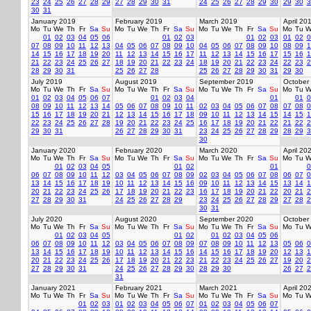
23
24
25
26
27
28
29
27
28
29
30
31
24
25
26
27
28
29
30
29
30
3
30
31
January 2019
February 2019
March 2019
April 20
Mo
Tu
We
Th
Fr
Sa
Su
Mo
Tu
We
Th
Fr
Sa
Su
Mo
Tu
We
Th
Fr
Sa
Su
Mo
Tu
W
01
02
03
04
05
06
01
02
03
01
02
03
01
02
0
07
08
09
10
11
12
13
04
05
06
07
08
09
10
04
05
06
07
08
09
10
08
09
1
14
15
16
17
18
19
20
11
12
13
14
15
16
17
11
12
13
14
15
16
17
15
16
1
21
22
23
24
25
26
27
18
19
20
21
22
23
24
18
19
20
21
22
23
24
22
23
2
28
29
30
31
25
26
27
28
25
26
27
28
29
30
31
29
30
July 2019
August 2019
September 2019
October
Mo
Tu
We
Th
Fr
Sa
Su
Mo
Tu
We
Th
Fr
Sa
Su
Mo
Tu
We
Th
Fr
Sa
Su
Mo
Tu
W
01
02
03
04
05
06
07
01
02
03
04
01
01
0
08
09
10
11
12
13
14
05
06
07
08
09
10
11
02
03
04
05
06
07
08
07
08
0
15
16
17
18
19
20
21
12
13
14
15
16
17
18
09
10
11
12
13
14
15
14
15
1
22
23
24
25
26
27
28
19
20
21
22
23
24
25
16
17
18
19
20
21
22
21
22
2
29
30
31
26
27
28
29
30
31
23
24
25
26
27
28
29
28
29
3
30
January 2020
February 2020
March 2020
April 20
Mo
Tu
We
Th
Fr
Sa
Su
Mo
Tu
We
Th
Fr
Sa
Su
Mo
Tu
We
Th
Fr
Sa
Su
Mo
Tu
W
01
02
03
04
05
01
02
01
0
06
07
08
09
10
11
12
03
04
05
06
07
08
09
02
03
04
05
06
07
08
06
07
0
13
14
15
16
17
18
19
10
11
12
13
14
15
16
09
10
11
12
13
14
15
13
14
1
20
21
22
23
24
25
26
17
18
19
20
21
22
23
16
17
18
19
20
21
22
20
21
2
27
28
29
30
31
24
25
26
27
28
29
23
24
25
26
27
28
29
27
28
2
30
31
July 2020
August 2020
September 2020
October
Mo
Tu
We
Th
Fr
Sa
Su
Mo
Tu
We
Th
Fr
Sa
Su
Mo
Tu
We
Th
Fr
Sa
Su
Mo
Tu
W
01
02
03
04
05
01
02
01
02
03
04
05
06
06
07
08
09
10
11
12
03
04
05
06
07
08
09
07
08
09
10
11
12
13
05
06
0
13
14
15
16
17
18
19
10
11
12
13
14
15
16
14
15
16
17
18
19
20
12
13
1
20
21
22
23
24
25
26
17
18
19
20
21
22
23
21
22
23
24
25
26
27
19
20
2
27
28
29
30
31
24
25
26
27
28
29
30
28
29
30
26
27
2
31
January 2021
February 2021
March 2021
April 20
Mo
Tu
We
Th
Fr
Sa
Su
Mo
Tu
We
Th
Fr
Sa
Su
Mo
Tu
We
Th
Fr
Sa
Su
Mo
Tu
W
01
02
03
01
02
03
04
05
06
07
01
02
03
04
05
06
07