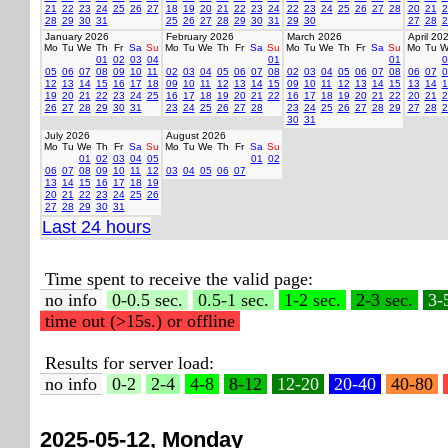
21
22
23
24
25
26
27
18
19
20
21
22
23
24
22
23
24
25
26
27
28
20
21
2
28
29
30
31
25
26
27
28
29
30
31
29
30
27
28
2
January 2026
February 2026
March 2026
April 20
Mo
Tu
We
Th
Fr
Sa
Su
Mo
Tu
We
Th
Fr
Sa
Su
Mo
Tu
We
Th
Fr
Sa
Su
Mo
Tu
W
01
02
03
04
01
01
0
05
06
07
08
09
10
11
02
03
04
05
06
07
08
02
03
04
05
06
07
08
06
07
0
12
13
14
15
16
17
18
09
10
11
12
13
14
15
09
10
11
12
13
14
15
13
14
1
19
20
21
22
23
24
25
16
17
18
19
20
21
22
16
17
18
19
20
21
22
20
21
2
26
27
28
29
30
31
23
24
25
26
27
28
23
24
25
26
27
28
29
27
28
2
30
31
July 2026
August 2026
Mo
Tu
We
Th
Fr
Sa
Su
Mo
Tu
We
Th
Fr
Sa
Su
01
02
03
04
05
01
02
06
07
08
09
10
11
12
03
04
05
06
07
13
14
15
16
17
18
19
20
21
22
23
24
25
26
27
28
29
30
31
Last 24 hours
Time spent to receive the valid page:
no info
0-0.5 sec.
0.5-1 sec.
1-2 sec.
2-3 sec.
3-
time out (>15s.) or offline
Results for server load:
no info
0-2
2-4
4-8
8-12
12-20
20-40
40-80
2025-05-12, Monday