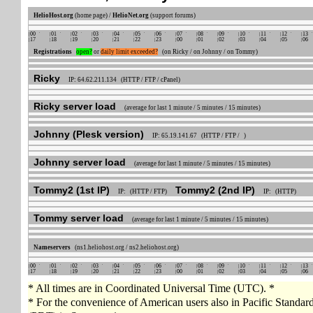
HelioHost.org
(home page) /
HelioNet.org
(support forums)
00
01
02
03
04
05
06
07
08
09
10
11
12
13
17
18
19
20
21
22
23
00
01
02
03
04
05
06
Registrations
open?
or
daily limit exceeded?
(on Ricky / on Johnny / on Tommy)
Ricky
IP: 64.62.211.134 (HTTP / FTP / cPanel)
Ricky server load
(average for last 1 minute / 5 minutes / 15 minutes)
Johnny (Plesk version)
IP: 65.19.141.67 (HTTP / FTP / )
Johnny server load
(average for last 1 minute / 5 minutes / 15 minutes)
Tommy2 (1st IP)
Tommy2 (2nd IP)
IP: (HTTP / FTP)
IP: (HTTP)
Tommy server load
(average for last 1 minute / 5 minutes / 15 minutes)
Nameservers
(ns1.heliohost.org / ns2.heliohost.org)
00
01
02
03
04
05
06
07
08
09
10
11
12
13
17
18
19
20
21
22
23
00
01
02
03
04
05
06
* All times are in Coordinated Universal Time (UTC). *
* For the convenience of American users also in Pacific Standa