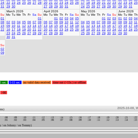
24
22
23
24
25
26
27
28
20
21
22
23
24
25
26
17
18
19
20
21
22
23
22
23
24
25
31
29
30
27
28
29
30
31
24
25
26
27
28
29
30
29
30
31
March 2026
April 2026
May 2026
June 2026
Su
Mo
Tu
We
Th
Fr
Sa
Su
Mo
Tu
We
Th
Fr
Sa
Su
Mo
Tu
We
Th
Fr
Sa
Su
Mo
Tu
We
Th
01
01
01
02
03
04
05
01
02
03
01
02
03
04
08
02
03
04
05
06
07
08
06
07
08
09
10
11
12
04
05
06
07
08
09
10
08
09
10
11
15
09
10
11
12
13
14
15
13
14
15
16
17
18
19
11
12
13
14
15
16
17
15
16
17
18
22
16
17
18
19
20
21
22
20
21
22
23
24
25
26
18
19
20
21
22
23
24
22
23
24
25
23
24
25
26
27
28
29
27
28
29
30
25
26
27
28
29
30
31
29
30
30
31
Su
02
09
5 sec.
5-15 sec.
no valid data received
time out (>15s.) or offline
>80
2025-10-08, 
ums)
08
09
10
11
12
13
14
15
16
17
18
19
20
21
22
01
02
03
04
05
06
07
08
09
10
11
12
13
14
15
 / on Johnny / on Tommy)