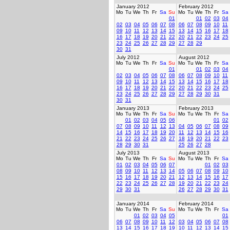
January 2012
February 2012
Mo
Tu
We
Th
Fr
Sa
Su
Mo
Tu
We
Th
Fr
Sa
01
01
02
03
04
02
03
04
05
06
07
08
06
07
08
09
10
11
09
10
11
12
13
14
15
13
14
15
16
17
18
16
17
18
19
20
21
22
20
21
22
23
24
25
23
24
25
26
27
28
29
27
28
29
30
31
July 2012
August 2012
Mo
Tu
We
Th
Fr
Sa
Su
Mo
Tu
We
Th
Fr
Sa
01
01
02
03
04
02
03
04
05
06
07
08
06
07
08
09
10
11
09
10
11
12
13
14
15
13
14
15
16
17
18
16
17
18
19
20
21
22
20
21
22
23
24
25
23
24
25
26
27
28
29
27
28
29
30
31
30
31
January 2013
February 2013
Mo
Tu
We
Th
Fr
Sa
Su
Mo
Tu
We
Th
Fr
Sa
01
02
03
04
05
06
01
02
07
08
09
10
11
12
13
04
05
06
07
08
09
14
15
16
17
18
19
20
11
12
13
14
15
16
21
22
23
24
25
26
27
18
19
20
21
22
23
28
29
30
31
25
26
27
28
July 2013
August 2013
Mo
Tu
We
Th
Fr
Sa
Su
Mo
Tu
We
Th
Fr
Sa
01
02
03
04
05
06
07
01
02
03
08
09
10
11
12
13
14
05
06
07
08
09
10
15
16
17
18
19
20
21
12
13
14
15
16
17
22
23
24
25
26
27
28
19
20
21
22
23
24
29
30
31
26
27
28
29
30
31
January 2014
February 2014
Mo
Tu
We
Th
Fr
Sa
Su
Mo
Tu
We
Th
Fr
Sa
01
02
03
04
05
01
06
07
08
09
10
11
12
03
04
05
06
07
08
13
14
15
16
17
18
19
10
11
12
13
14
15