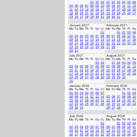
01
02
03
01
02
03
04
05
06
04
05
06
07
08
09
10
08
09
10
11
12
13
11
12
13
14
15
16
17
15
16
17
18
19
20
18
19
20
21
22
23
24
22
23
24
25
26
27
25
26
27
28
29
30
31
29
30
31
January 2017
February 2017
Mo
Tu
We
Th
Fr
Sa
Su
Mo
Tu
We
Th
Fr
Sa
01
01
02
03
04
02
03
04
05
06
07
08
06
07
08
09
10
11
09
10
11
12
13
14
15
13
14
15
16
17
18
16
17
18
19
20
21
22
20
21
22
23
24
25
23
24
25
26
27
28
29
27
28
30
31
July 2017
August 2017
Mo
Tu
We
Th
Fr
Sa
Su
Mo
Tu
We
Th
Fr
Sa
01
02
01
02
03
04
05
03
04
05
06
07
08
09
07
08
09
10
11
12
10
11
12
13
14
15
16
14
15
16
17
18
19
17
18
19
20
21
22
23
21
22
23
24
25
26
24
25
26
27
28
29
30
28
29
30
31
31
January 2018
February 2018
Mo
Tu
We
Th
Fr
Sa
Su
Mo
Tu
We
Th
Fr
Sa
01
02
03
04
05
06
07
01
02
03
08
09
10
11
12
13
14
05
06
07
08
09
10
15
16
17
18
19
20
21
12
13
14
15
16
17
22
23
24
25
26
27
28
19
20
21
22
23
24
29
30
31
26
27
28
July 2018
August 2018
Mo
Tu
We
Th
Fr
Sa
Su
Mo
Tu
We
Th
Fr
Sa
01
01
02
03
04
02
03
04
05
06
07
08
06
07
08
09
10
11
09
10
11
12
13
14
15
13
14
15
16
17
18
16
17
18
19
20
21
22
20
21
22
23
24
25