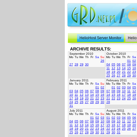
HelioHost Server Monitor
Helio
ARCHIVE RESULTS:
September 2010
October 2010
Mo
Tu
We
Th
Fr
Sa
Su
Mo
Tu
We
Th
Fr
Sa
26
01
02
27
28
29
30
04
05
06
07
08
09
11
12
13
14
15
16
18
19
20
21
22
23
25
26
27
28
29
30
January 2011
February 2011
Mo
Tu
We
Th
Fr
Sa
Su
Mo
Tu
We
Th
Fr
Sa
01
02
01
02
03
04
05
03
04
05
06
07
08
09
07
08
09
10
11
12
10
11
12
13
14
15
16
14
15
16
17
18
19
17
18
19
20
21
22
23
21
22
23
24
25
26
24
25
26
27
28
29
30
28
31
July 2011
August 2011
Mo
Tu
We
Th
Fr
Sa
Su
Mo
Tu
We
Th
Fr
Sa
01
02
03
01
02
03
04
05
06
04
05
06
07
08
09
10
08
09
10
11
12
13
11
12
13
14
15
16
17
15
16
17
18
19
20
18
19
20
21
22
23
24
22
23
24
25
26
27
25
26
27
28
29
30
31
29
30
31