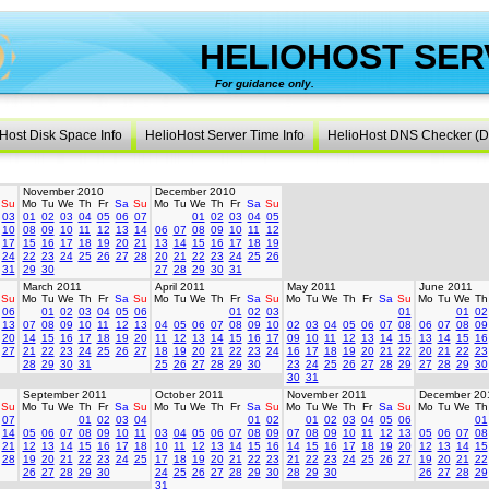
HELIOHOST SER
For guidance only.
created 
Host Disk Space Info
HelioHost Server Time Info
HelioHost DNS Checker (D
November 2010
December 2010
Su
Mo
Tu
We
Th
Fr
Sa
Su
Mo
Tu
We
Th
Fr
Sa
Su
03
01
02
03
04
05
06
07
01
02
03
04
05
10
08
09
10
11
12
13
14
06
07
08
09
10
11
12
17
15
16
17
18
19
20
21
13
14
15
16
17
18
19
24
22
23
24
25
26
27
28
20
21
22
23
24
25
26
31
29
30
27
28
29
30
31
March 2011
April 2011
May 2011
June 2011
Su
Mo
Tu
We
Th
Fr
Sa
Su
Mo
Tu
We
Th
Fr
Sa
Su
Mo
Tu
We
Th
Fr
Sa
Su
Mo
Tu
We
Th
06
01
02
03
04
05
06
01
02
03
01
01
02
13
07
08
09
10
11
12
13
04
05
06
07
08
09
10
02
03
04
05
06
07
08
06
07
08
09
20
14
15
16
17
18
19
20
11
12
13
14
15
16
17
09
10
11
12
13
14
15
13
14
15
16
27
21
22
23
24
25
26
27
18
19
20
21
22
23
24
16
17
18
19
20
21
22
20
21
22
23
28
29
30
31
25
26
27
28
29
30
23
24
25
26
27
28
29
27
28
29
30
30
31
September 2011
October 2011
November 2011
December 20
Su
Mo
Tu
We
Th
Fr
Sa
Su
Mo
Tu
We
Th
Fr
Sa
Su
Mo
Tu
We
Th
Fr
Sa
Su
Mo
Tu
We
Th
07
01
02
03
04
01
02
01
02
03
04
05
06
01
14
05
06
07
08
09
10
11
03
04
05
06
07
08
09
07
08
09
10
11
12
13
05
06
07
08
21
12
13
14
15
16
17
18
10
11
12
13
14
15
16
14
15
16
17
18
19
20
12
13
14
15
28
19
20
21
22
23
24
25
17
18
19
20
21
22
23
21
22
23
24
25
26
27
19
20
21
22
26
27
28
29
30
24
25
26
27
28
29
30
28
29
30
26
27
28
29
31