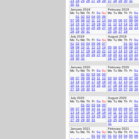
23
24
25
26
27
28
29
27
28
29
30
31
30
31
January 2019
February 2019
Mo
Tu
We
Th
Fr
Sa
Su
Mo
Tu
We
Th
Fr
Sa
01
02
03
04
05
06
01
02
07
08
09
10
11
12
13
04
05
06
07
08
09
14
15
16
17
18
19
20
11
12
13
14
15
16
21
22
23
24
25
26
27
18
19
20
21
22
23
28
29
30
31
25
26
27
28
July 2019
August 2019
Mo
Tu
We
Th
Fr
Sa
Su
Mo
Tu
We
Th
Fr
Sa
01
02
03
04
05
06
07
01
02
03
08
09
10
11
12
13
14
05
06
07
08
09
10
15
16
17
18
19
20
21
12
13
14
15
16
17
22
23
24
25
26
27
28
19
20
21
22
23
24
29
30
31
26
27
28
29
30
31
January 2020
February 2020
Mo
Tu
We
Th
Fr
Sa
Su
Mo
Tu
We
Th
Fr
Sa
01
02
03
04
05
01
06
07
08
09
10
11
12
03
04
05
06
07
08
13
14
15
16
17
18
19
10
11
12
13
14
15
20
21
22
23
24
25
26
17
18
19
20
21
22
27
28
29
30
31
24
25
26
27
28
29
July 2020
August 2020
Mo
Tu
We
Th
Fr
Sa
Su
Mo
Tu
We
Th
Fr
Sa
01
02
03
04
05
01
06
07
08
09
10
11
12
03
04
05
06
07
08
13
14
15
16
17
18
19
10
11
12
13
14
15
20
21
22
23
24
25
26
17
18
19
20
21
22
27
28
29
30
31
24
25
26
27
28
29
31
January 2021
February 2021
Mo
Tu
We
Th
Fr
Sa
Su
Mo
Tu
We
Th
Fr
Sa
01
02
03
01
02
03
04
05
06