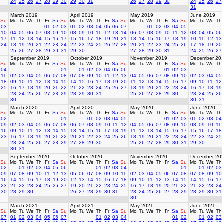
24
25
26
27
28
29
30
29
30
31
26
27
28
29
30
24
25
26
27
31
March 2019
April 2019
May 2019
June 2019
Su
Mo
Tu
We
Th
Fr
Sa
Su
Mo
Tu
We
Th
Fr
Sa
Su
Mo
Tu
We
Th
Fr
Sa
Su
Mo
Tu
We
Th
03
01
02
03
01
02
03
04
05
06
07
01
02
03
04
05
10
04
05
06
07
08
09
10
08
09
10
11
12
13
14
06
07
08
09
10
11
12
03
04
05
06
17
11
12
13
14
15
16
17
15
16
17
18
19
20
21
13
14
15
16
17
18
19
10
11
12
13
24
18
19
20
21
22
23
24
22
23
24
25
26
27
28
20
21
22
23
24
25
26
17
18
19
20
25
26
27
28
29
30
31
29
30
27
28
29
30
31
24
25
26
27
September 2019
October 2019
November 2019
December 20
Su
Mo
Tu
We
Th
Fr
Sa
Su
Mo
Tu
We
Th
Fr
Sa
Su
Mo
Tu
We
Th
Fr
Sa
Su
Mo
Tu
We
Th
04
01
01
02
03
04
05
06
01
02
03
11
02
03
04
05
06
07
08
07
08
09
10
11
12
13
04
05
06
07
08
09
10
02
03
04
05
18
09
10
11
12
13
14
15
14
15
16
17
18
19
20
11
12
13
14
15
16
17
09
10
11
12
25
16
17
18
19
20
21
22
21
22
23
24
25
26
27
18
19
20
21
22
23
24
16
17
18
19
23
24
25
26
27
28
29
28
29
30
31
25
26
27
28
29
30
23
24
25
26
30
30
31
March 2020
April 2020
May 2020
June 2020
Su
Mo
Tu
We
Th
Fr
Sa
Su
Mo
Tu
We
Th
Fr
Sa
Su
Mo
Tu
We
Th
Fr
Sa
Su
Mo
Tu
We
Th
02
01
01
02
03
04
05
01
02
03
01
02
03
04
09
02
03
04
05
06
07
08
06
07
08
09
10
11
12
04
05
06
07
08
09
10
08
09
10
11
16
09
10
11
12
13
14
15
13
14
15
16
17
18
19
11
12
13
14
15
16
17
15
16
17
18
23
16
17
18
19
20
21
22
20
21
22
23
24
25
26
18
19
20
21
22
23
24
22
23
24
25
23
24
25
26
27
28
29
27
28
29
30
25
26
27
28
29
30
31
29
30
30
31
September 2020
October 2020
November 2020
December 20
Su
Mo
Tu
We
Th
Fr
Sa
Su
Mo
Tu
We
Th
Fr
Sa
Su
Mo
Tu
We
Th
Fr
Sa
Su
Mo
Tu
We
Th
02
01
02
03
04
05
06
01
02
03
04
01
01
02
03
09
07
08
09
10
11
12
13
05
06
07
08
09
10
11
02
03
04
05
06
07
08
07
08
09
10
16
14
15
16
17
18
19
20
12
13
14
15
16
17
18
09
10
11
12
13
14
15
14
15
16
17
23
21
22
23
24
25
26
27
19
20
21
22
23
24
25
16
17
18
19
20
21
22
21
22
23
24
30
28
29
30
26
27
28
29
30
31
23
24
25
26
27
28
29
28
29
30
31
30
March 2021
April 2021
May 2021
June 2021
Su
Mo
Tu
We
Th
Fr
Sa
Su
Mo
Tu
We
Th
Fr
Sa
Su
Mo
Tu
We
Th
Fr
Sa
Su
Mo
Tu
We
Th
07
01
02
03
04
05
06
07
01
02
03
04
01
02
01
02
03