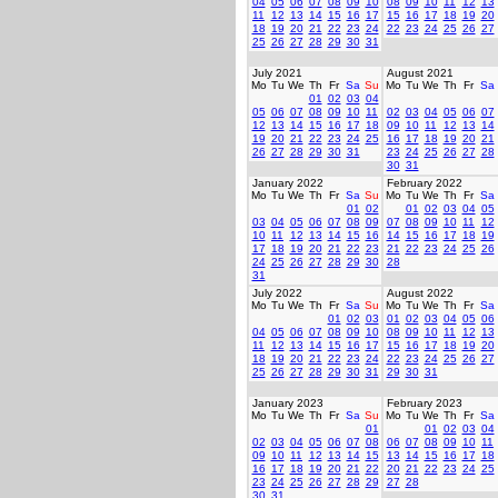
04
05
06
07
08
09
10
08
09
10
11
12
13
11
12
13
14
15
16
17
15
16
17
18
19
20
18
19
20
21
22
23
24
22
23
24
25
26
27
25
26
27
28
29
30
31
July 2021
August 2021
Mo
Tu
We
Th
Fr
Sa
Su
Mo
Tu
We
Th
Fr
Sa
01
02
03
04
05
06
07
08
09
10
11
02
03
04
05
06
07
12
13
14
15
16
17
18
09
10
11
12
13
14
19
20
21
22
23
24
25
16
17
18
19
20
21
26
27
28
29
30
31
23
24
25
26
27
28
30
31
January 2022
February 2022
Mo
Tu
We
Th
Fr
Sa
Su
Mo
Tu
We
Th
Fr
Sa
01
02
01
02
03
04
05
03
04
05
06
07
08
09
07
08
09
10
11
12
10
11
12
13
14
15
16
14
15
16
17
18
19
17
18
19
20
21
22
23
21
22
23
24
25
26
24
25
26
27
28
29
30
28
31
July 2022
August 2022
Mo
Tu
We
Th
Fr
Sa
Su
Mo
Tu
We
Th
Fr
Sa
01
02
03
01
02
03
04
05
06
04
05
06
07
08
09
10
08
09
10
11
12
13
11
12
13
14
15
16
17
15
16
17
18
19
20
18
19
20
21
22
23
24
22
23
24
25
26
27
25
26
27
28
29
30
31
29
30
31
January 2023
February 2023
Mo
Tu
We
Th
Fr
Sa
Su
Mo
Tu
We
Th
Fr
Sa
01
01
02
03
04
02
03
04
05
06
07
08
06
07
08
09
10
11
09
10
11
12
13
14
15
13
14
15
16
17
18
16
17
18
19
20
21
22
20
21
22
23
24
25
23
24
25
26
27
28
29
27
28
30
31