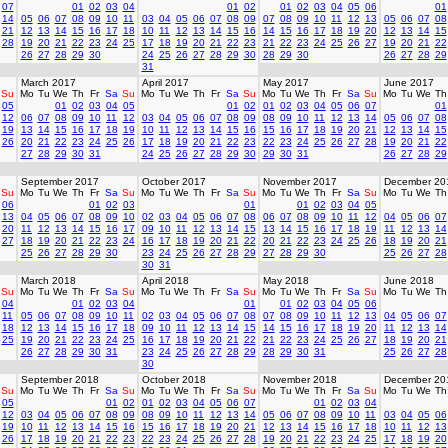
07
01
02
03
04
01
02
01
02
03
04
05
06
01
14
05
06
07
08
09
10
11
03
04
05
06
07
08
09
07
08
09
10
11
12
13
05
06
07
08
21
12
13
14
15
16
17
18
10
11
12
13
14
15
16
14
15
16
17
18
19
20
12
13
14
15
28
19
20
21
22
23
24
25
17
18
19
20
21
22
23
21
22
23
24
25
26
27
19
20
21
22
26
27
28
29
30
24
25
26
27
28
29
30
28
29
30
26
27
28
29
31
March 2017
April 2017
May 2017
June 2017
Su
Mo
Tu
We
Th
Fr
Sa
Su
Mo
Tu
We
Th
Fr
Sa
Su
Mo
Tu
We
Th
Fr
Sa
Su
Mo
Tu
We
Th
05
01
02
03
04
05
01
02
01
02
03
04
05
06
07
01
12
06
07
08
09
10
11
12
03
04
05
06
07
08
09
08
09
10
11
12
13
14
05
06
07
08
19
13
14
15
16
17
18
19
10
11
12
13
14
15
16
15
16
17
18
19
20
21
12
13
14
15
26
20
21
22
23
24
25
26
17
18
19
20
21
22
23
22
23
24
25
26
27
28
19
20
21
22
27
28
29
30
31
24
25
26
27
28
29
30
29
30
31
26
27
28
29
September 2017
October 2017
November 2017
December 20
Su
Mo
Tu
We
Th
Fr
Sa
Su
Mo
Tu
We
Th
Fr
Sa
Su
Mo
Tu
We
Th
Fr
Sa
Su
Mo
Tu
We
Th
06
01
02
03
01
01
02
03
04
05
13
04
05
06
07
08
09
10
02
03
04
05
06
07
08
06
07
08
09
10
11
12
04
05
06
07
20
11
12
13
14
15
16
17
09
10
11
12
13
14
15
13
14
15
16
17
18
19
11
12
13
14
27
18
19
20
21
22
23
24
16
17
18
19
20
21
22
20
21
22
23
24
25
26
18
19
20
21
25
26
27
28
29
30
23
24
25
26
27
28
29
27
28
29
30
25
26
27
28
30
31
March 2018
April 2018
May 2018
June 2018
Su
Mo
Tu
We
Th
Fr
Sa
Su
Mo
Tu
We
Th
Fr
Sa
Su
Mo
Tu
We
Th
Fr
Sa
Su
Mo
Tu
We
Th
04
01
02
03
04
01
01
02
03
04
05
06
11
05
06
07
08
09
10
11
02
03
04
05
06
07
08
07
08
09
10
11
12
13
04
05
06
07
18
12
13
14
15
16
17
18
09
10
11
12
13
14
15
14
15
16
17
18
19
20
11
12
13
14
25
19
20
21
22
23
24
25
16
17
18
19
20
21
22
21
22
23
24
25
26
27
18
19
20
21
26
27
28
29
30
31
23
24
25
26
27
28
29
28
29
30
31
25
26
27
28
30
September 2018
October 2018
November 2018
December 20
Su
Mo
Tu
We
Th
Fr
Sa
Su
Mo
Tu
We
Th
Fr
Sa
Su
Mo
Tu
We
Th
Fr
Sa
Su
Mo
Tu
We
Th
05
01
02
01
02
03
04
05
06
07
01
02
03
04
12
03
04
05
06
07
08
09
08
09
10
11
12
13
14
05
06
07
08
09
10
11
03
04
05
06
19
10
11
12
13
14
15
16
15
16
17
18
19
20
21
12
13
14
15
16
17
18
10
11
12
13
26
17
18
19
20
21
22
23
22
23
24
25
26
27
28
19
20
21
22
23
24
25
17
18
19
20