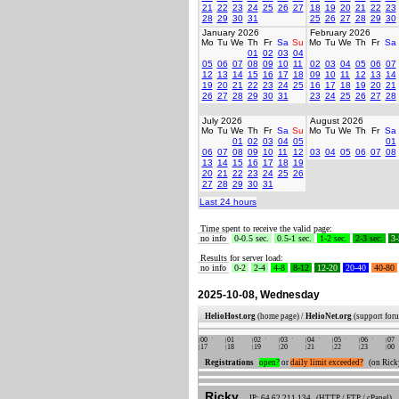
21
22
23
24
25
26
27
18
19
20
21
22
23
28
29
30
31
25
26
27
28
29
30
January 2026
February 2026
Mo
Tu
We
Th
Fr
Sa
Su
Mo
Tu
We
Th
Fr
Sa
01
02
03
04
05
06
07
08
09
10
11
02
03
04
05
06
07
12
13
14
15
16
17
18
09
10
11
12
13
14
19
20
21
22
23
24
25
16
17
18
19
20
21
26
27
28
29
30
31
23
24
25
26
27
28
July 2026
August 2026
Mo
Tu
We
Th
Fr
Sa
Su
Mo
Tu
We
Th
Fr
Sa
01
02
03
04
05
01
06
07
08
09
10
11
12
03
04
05
06
07
08
13
14
15
16
17
18
19
20
21
22
23
24
25
26
27
28
29
30
31
Last 24 hours
Time spent to receive the valid page:
no info
0-0.5 sec.
0.5-1 sec.
1-2 sec.
2-3 sec.
3-
Results for server load:
no info
0-2
2-4
4-8
8-12
12-20
20-40
40-80
2025-10-08, Wednesday
HelioHost.org
(home page) /
HelioNet.org
(support for
00
01
02
03
04
05
06
07
17
18
19
20
21
22
23
00
Registrations
open?
or
daily limit exceeded?
(on Ricky
Ricky
IP: 64.62.211.134 (HTTP / FTP / cPanel)