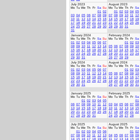
July 2023
August 2023
Mo
Tu
We
Th
Fr
Sa
Su
Mo
Tu
We
Th
Fr
Sa
01
02
01
02
03
04
05
03
04
05
06
07
08
09
07
08
09
10
11
12
10
11
12
13
14
15
16
14
15
16
17
18
19
17
18
19
20
21
22
23
21
22
23
24
25
26
24
25
26
27
28
29
30
28
29
30
31
31
January 2024
February 2024
Mo
Tu
We
Th
Fr
Sa
Su
Mo
Tu
We
Th
Fr
Sa
01
02
03
04
05
06
07
01
02
03
08
09
10
11
12
13
14
05
06
07
08
09
10
15
16
17
18
19
20
21
12
13
14
15
16
17
22
23
24
25
26
27
28
19
20
21
22
23
24
29
30
31
26
27
28
29
July 2024
August 2024
Mo
Tu
We
Th
Fr
Sa
Su
Mo
Tu
We
Th
Fr
Sa
01
02
03
04
05
06
07
01
02
03
08
09
10
11
12
13
14
05
06
07
08
09
10
15
16
17
18
19
20
21
12
13
14
15
16
17
22
23
24
25
26
27
28
19
20
21
22
23
24
29
30
31
26
27
28
29
30
31
January 2025
February 2025
Mo
Tu
We
Th
Fr
Sa
Su
Mo
Tu
We
Th
Fr
Sa
01
02
03
04
05
01
06
07
08
09
10
11
12
03
04
05
06
07
08
13
14
15
16
17
18
19
10
11
12
13
14
15
20
21
22
23
24
25
26
17
18
19
20
21
22
27
28
29
30
31
24
25
26
27
28
July 2025
August 2025
Mo
Tu
We
Th
Fr
Sa
Su
Mo
Tu
We
Th
Fr
Sa
01
02
03
04
05
06
01
02
07
08
09
10
11
12
13
04
05
06
07
08
09
14
15
16
17
18
19
20
11
12
13
14
15
16