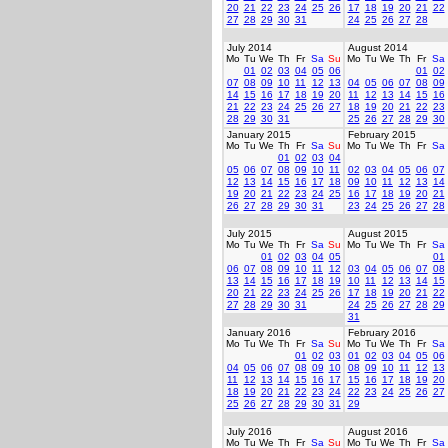
20
21
22
23
24
25
26
17
18
19
20
21
22
27
28
29
30
31
24
25
26
27
28
July 2014
August 2014
Mo
Tu
We
Th
Fr
Sa
Su
Mo
Tu
We
Th
Fr
Sa
01
02
03
04
05
06
01
02
07
08
09
10
11
12
13
04
05
06
07
08
09
14
15
16
17
18
19
20
11
12
13
14
15
16
21
22
23
24
25
26
27
18
19
20
21
22
23
28
29
30
31
25
26
27
28
29
30
January 2015
February 2015
Mo
Tu
We
Th
Fr
Sa
Su
Mo
Tu
We
Th
Fr
Sa
01
02
03
04
05
06
07
08
09
10
11
02
03
04
05
06
07
12
13
14
15
16
17
18
09
10
11
12
13
14
19
20
21
22
23
24
25
16
17
18
19
20
21
26
27
28
29
30
31
23
24
25
26
27
28
July 2015
August 2015
Mo
Tu
We
Th
Fr
Sa
Su
Mo
Tu
We
Th
Fr
Sa
01
02
03
04
05
01
06
07
08
09
10
11
12
03
04
05
06
07
08
13
14
15
16
17
18
19
10
11
12
13
14
15
20
21
22
23
24
25
26
17
18
19
20
21
22
27
28
29
30
31
24
25
26
27
28
29
31
January 2016
February 2016
Mo
Tu
We
Th
Fr
Sa
Su
Mo
Tu
We
Th
Fr
Sa
01
02
03
01
02
03
04
05
06
04
05
06
07
08
09
10
08
09
10
11
12
13
11
12
13
14
15
16
17
15
16
17
18
19
20
18
19
20
21
22
23
24
22
23
24
25
26
27
25
26
27
28
29
30
31
29
July 2016
August 2016
Mo
Tu
We
Th
Fr
Sa
Su
Mo
Tu
We
Th
Fr
Sa