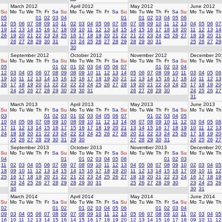
March 2012
April 2012
May 2012
June 2012
Su
Mo
Tu
We
Th
Fr
Sa
Su
Mo
Tu
We
Th
Fr
Sa
Su
Mo
Tu
We
Th
Fr
Sa
Su
Mo
Tu
We
Th
05
01
02
03
04
01
01
02
03
04
05
06
12
05
06
07
08
09
10
11
02
03
04
05
06
07
08
07
08
09
10
11
12
13
04
05
06
07
19
12
13
14
15
16
17
18
09
10
11
12
13
14
15
14
15
16
17
18
19
20
11
12
13
14
26
19
20
21
22
23
24
25
16
17
18
19
20
21
22
21
22
23
24
25
26
27
18
19
20
21
26
27
28
29
30
31
23
24
25
26
27
28
29
28
29
30
31
25
26
27
28
30
September 2012
October 2012
November 2012
December 20
Su
Mo
Tu
We
Th
Fr
Sa
Su
Mo
Tu
We
Th
Fr
Sa
Su
Mo
Tu
We
Th
Fr
Sa
Su
Mo
Tu
We
Th
05
01
02
01
02
03
04
05
06
07
01
02
03
04
12
03
04
05
06
07
08
09
08
09
10
11
12
13
14
05
06
07
08
09
10
11
03
04
05
06
19
10
11
12
13
14
15
16
15
16
17
18
19
20
21
12
13
14
15
16
17
18
10
11
12
13
26
17
18
19
20
21
22
23
22
23
24
25
26
27
28
19
20
21
22
23
24
25
17
18
19
20
24
25
26
27
28
29
30
29
30
31
26
27
28
29
30
24
25
26
27
31
March 2013
April 2013
May 2013
June 2013
Su
Mo
Tu
We
Th
Fr
Sa
Su
Mo
Tu
We
Th
Fr
Sa
Su
Mo
Tu
We
Th
Fr
Sa
Su
Mo
Tu
We
Th
03
01
02
03
01
02
03
04
05
06
07
01
02
03
04
05
10
04
05
06
07
08
09
10
08
09
10
11
12
13
14
06
07
08
09
10
11
12
03
04
05
06
17
11
12
13
14
15
16
17
15
16
17
18
19
20
21
13
14
15
16
17
18
19
10
11
12
13
24
18
19
20
21
22
23
24
22
23
24
25
26
27
28
20
21
22
23
24
25
26
17
18
19
20
25
26
27
28
29
30
31
29
30
27
28
29
30
31
24
25
26
27
September 2013
October 2013
November 2013
December 20
Su
Mo
Tu
We
Th
Fr
Sa
Su
Mo
Tu
We
Th
Fr
Sa
Su
Mo
Tu
We
Th
Fr
Sa
Su
Mo
Tu
We
Th
04
01
01
02
03
04
05
06
01
02
03
11
02
03
04
05
06
07
08
07
08
09
10
11
12
13
04
05
06
07
08
09
10
02
03
04
05
18
09
10
11
12
13
14
15
14
15
16
17
18
19
20
11
12
13
14
15
16
17
09
10
11
12
25
16
17
18
19
20
21
22
21
22
23
24
25
26
27
18
19
20
21
22
23
24
16
17
18
19
23
24
25
26
27
28
29
28
29
30
31
25
26
27
28
29
30
23
24
25
26
30
30
31
March 2014
April 2014
May 2014
June 2014
Su
Mo
Tu
We
Th
Fr
Sa
Su
Mo
Tu
We
Th
Fr
Sa
Su
Mo
Tu
We
Th
Fr
Sa
Su
Mo
Tu
We
Th
02
01
02
01
02
03
04
05
06
01
02
03
04
09
03
04
05
06
07
08
09
07
08
09
10
11
12
13
05
06
07
08
09
10
11
02
03
04
05
16
10
11
12
13
14
15
16
14
15
16
17
18
19
20
12
13
14
15
16
17
18
09
10
11
12