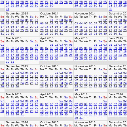
23
17
18
19
20
21
22
23
21
22
23
24
25
26
27
19
20
21
22
23
24
25
16
17
18
19
24
25
26
27
28
29
30
28
29
30
26
27
28
29
30
31
23
24
25
26
31
30
September 2014
October 2014
November 2014
December 20
Su
Mo
Tu
We
Th
Fr
Sa
Su
Mo
Tu
We
Th
Fr
Sa
Su
Mo
Tu
We
Th
Fr
Sa
Su
Mo
Tu
We
Th
03
01
02
03
04
05
06
07
01
02
03
04
05
01
02
01
02
03
04
10
08
09
10
11
12
13
14
06
07
08
09
10
11
12
03
04
05
06
07
08
09
08
09
10
11
17
15
16
17
18
19
20
21
13
14
15
16
17
18
19
10
11
12
13
14
15
16
15
16
17
18
24
22
23
24
25
26
27
28
20
21
22
23
24
25
26
17
18
19
20
21
22
23
22
23
24
25
31
29
30
27
28
29
30
31
24
25
26
27
28
29
30
29
30
31
March 2015
April 2015
May 2015
June 2015
Su
Mo
Tu
We
Th
Fr
Sa
Su
Mo
Tu
We
Th
Fr
Sa
Su
Mo
Tu
We
Th
Fr
Sa
Su
Mo
Tu
We
Th
01
01
01
02
03
04
05
01
02
03
01
02
03
04
08
02
03
04
05
06
07
08
06
07
08
09
10
11
12
04
05
06
07
08
09
10
08
09
10
11
15
09
10
11
12
13
14
15
13
14
15
16
17
18
19
11
12
13
14
15
16
17
15
16
17
18
22
16
17
18
19
20
21
22
20
21
22
23
24
25
26
18
19
20
21
22
23
24
22
23
24
25
23
24
25
26
27
28
29
27
28
29
30
25
26
27
28
29
30
31
29
30
30
31
September 2015
October 2015
November 2015
December 20
Su
Mo
Tu
We
Th
Fr
Sa
Su
Mo
Tu
We
Th
Fr
Sa
Su
Mo
Tu
We
Th
Fr
Sa
Su
Mo
Tu
We
Th
02
01
02
03
04
05
06
01
02
03
04
01
01
02
03
09
07
08
09
10
11
12
13
05
06
07
08
09
10
11
02
03
04
05
06
07
08
07
08
09
10
16
14
15
16
17
18
19
20
12
13
14
15
16
17
18
09
10
11
12
13
14
15
14
15
16
17
23
21
22
23
24
25
26
27
19
20
21
22
23
24
25
16
17
18
19
20
21
22
21
22
23
24
30
28
29
30
26
27
28
29
30
31
23
24
25
26
27
28
29
28
29
30
31
30
March 2016
April 2016
May 2016
June 2016
Su
Mo
Tu
We
Th
Fr
Sa
Su
Mo
Tu
We
Th
Fr
Sa
Su
Mo
Tu
We
Th
Fr
Sa
Su
Mo
Tu
We
Th
07
01
02
03
04
05
06
01
02
03
01
01
02
14
07
08
09
10
11
12
13
04
05
06
07
08
09
10
02
03
04
05
06
07
08
06
07
08
09
21
14
15
16
17
18
19
20
11
12
13
14
15
16
17
09
10
11
12
13
14
15
13
14
15
16
28
21
22
23
24
25
26
27
18
19
20
21
22
23
24
16
17
18
19
20
21
22
20
21
22
23
28
29
30
31
25
26
27
28
29
30
23
24
25
26
27
28
29
27
28
29
30
30
31
September 2016
October 2016
November 2016
December 20
Su
Mo
Tu
We
Th
Fr
Sa
Su
Mo
Tu
We
Th
Fr
Sa
Su
Mo
Tu
We
Th
Fr
Sa
Su
Mo
Tu
We
Th