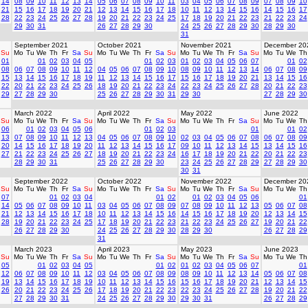
14
08
09
10
11
12
13
14
05
06
07
08
09
10
11
03
04
05
06
07
08
09
07
08
09
10
21
15
16
17
18
19
20
21
12
13
14
15
16
17
18
10
11
12
13
14
15
16
14
15
16
17
28
22
23
24
25
26
27
28
19
20
21
22
23
24
25
17
18
19
20
21
22
23
21
22
23
24
29
30
31
26
27
28
29
30
24
25
26
27
28
29
30
28
29
30
31
September 2021
October 2021
November 2021
December 20
Su
Mo
Tu
We
Th
Fr
Sa
Su
Mo
Tu
We
Th
Fr
Sa
Su
Mo
Tu
We
Th
Fr
Sa
Su
Mo
Tu
We
Th
01
01
02
03
04
05
01
02
03
01
02
03
04
05
06
07
01
02
08
06
07
08
09
10
11
12
04
05
06
07
08
09
10
08
09
10
11
12
13
14
06
07
08
09
15
13
14
15
16
17
18
19
11
12
13
14
15
16
17
15
16
17
18
19
20
21
13
14
15
16
22
20
21
22
23
24
25
26
18
19
20
21
22
23
24
22
23
24
25
26
27
28
20
21
22
23
29
27
28
29
30
25
26
27
28
29
30
31
29
30
27
28
29
30
March 2022
April 2022
May 2022
June 2022
Su
Mo
Tu
We
Th
Fr
Sa
Su
Mo
Tu
We
Th
Fr
Sa
Su
Mo
Tu
We
Th
Fr
Sa
Su
Mo
Tu
We
Th
06
01
02
03
04
05
06
01
02
03
01
01
02
13
07
08
09
10
11
12
13
04
05
06
07
08
09
10
02
03
04
05
06
07
08
06
07
08
09
20
14
15
16
17
18
19
20
11
12
13
14
15
16
17
09
10
11
12
13
14
15
13
14
15
16
27
21
22
23
24
25
26
27
18
19
20
21
22
23
24
16
17
18
19
20
21
22
20
21
22
23
28
29
30
31
25
26
27
28
29
30
23
24
25
26
27
28
29
27
28
29
30
30
31
September 2022
October 2022
November 2022
December 20
Su
Mo
Tu
We
Th
Fr
Sa
Su
Mo
Tu
We
Th
Fr
Sa
Su
Mo
Tu
We
Th
Fr
Sa
Su
Mo
Tu
We
Th
07
01
02
03
04
01
02
01
02
03
04
05
06
01
14
05
06
07
08
09
10
11
03
04
05
06
07
08
09
07
08
09
10
11
12
13
05
06
07
08
21
12
13
14
15
16
17
18
10
11
12
13
14
15
16
14
15
16
17
18
19
20
12
13
14
15
28
19
20
21
22
23
24
25
17
18
19
20
21
22
23
21
22
23
24
25
26
27
19
20
21
22
26
27
28
29
30
24
25
26
27
28
29
30
28
29
30
26
27
28
29
31
March 2023
April 2023
May 2023
June 2023
Su
Mo
Tu
We
Th
Fr
Sa
Su
Mo
Tu
We
Th
Fr
Sa
Su
Mo
Tu
We
Th
Fr
Sa
Su
Mo
Tu
We
Th
05
01
02
03
04
05
01
02
01
02
03
04
05
06
07
01
12
06
07
08
09
10
11
12
03
04
05
06
07
08
09
08
09
10
11
12
13
14
05
06
07
08
19
13
14
15
16
17
18
19
10
11
12
13
14
15
16
15
16
17
18
19
20
21
12
13
14
15
26
20
21
22
23
24
25
26
17
18
19
20
21
22
23
22
23
24
25
26
27
28
19
20
21
22
27
28
29
30
31
24
25
26
27
28
29
30
29
30
31
26
27
28
29