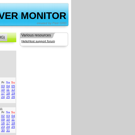
VER MONITOR
by Piotr GRD
Various resources
IG)
HelioHost support forum
Fr
Sa
Su
03
04
05
10
11
12
17
18
19
24
25
26
11
Fr
Sa
Su
02
03
04
09
10
11
16
17
18
23
24
25
30
31