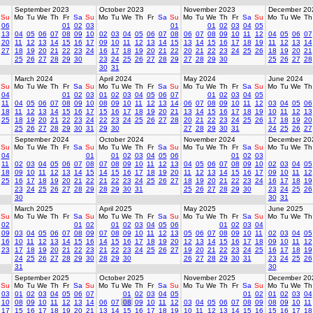
September 2023
October 2023
November 2023
December 20
Su
Mo
Tu
We
Th
Fr
Sa
Su
Mo
Tu
We
Th
Fr
Sa
Su
Mo
Tu
We
Th
Fr
Sa
Su
Mo
Tu
We
Th
06
01
02
03
01
01
02
03
04
05
13
04
05
06
07
08
09
10
02
03
04
05
06
07
08
06
07
08
09
10
11
12
04
05
06
07
20
11
12
13
14
15
16
17
09
10
11
12
13
14
15
13
14
15
16
17
18
19
11
12
13
14
27
18
19
20
21
22
23
24
16
17
18
19
20
21
22
20
21
22
23
24
25
26
18
19
20
21
25
26
27
28
29
30
23
24
25
26
27
28
29
27
28
29
30
25
26
27
28
30
31
March 2024
April 2024
May 2024
June 2024
Su
Mo
Tu
We
Th
Fr
Sa
Su
Mo
Tu
We
Th
Fr
Sa
Su
Mo
Tu
We
Th
Fr
Sa
Su
Mo
Tu
We
Th
04
01
02
03
01
02
03
04
05
06
07
01
02
03
04
05
11
04
05
06
07
08
09
10
08
09
10
11
12
13
14
06
07
08
09
10
11
12
03
04
05
06
18
11
12
13
14
15
16
17
15
16
17
18
19
20
21
13
14
15
16
17
18
19
10
11
12
13
25
18
19
20
21
22
23
24
22
23
24
25
26
27
28
20
21
22
23
24
25
26
17
18
19
20
25
26
27
28
29
30
31
29
30
27
28
29
30
31
24
25
26
27
September 2024
October 2024
November 2024
December 20
Su
Mo
Tu
We
Th
Fr
Sa
Su
Mo
Tu
We
Th
Fr
Sa
Su
Mo
Tu
We
Th
Fr
Sa
Su
Mo
Tu
We
Th
04
01
01
02
03
04
05
06
01
02
03
11
02
03
04
05
06
07
08
07
08
09
10
11
12
13
04
05
06
07
08
09
10
02
03
04
05
18
09
10
11
12
13
14
15
14
15
16
17
18
19
20
11
12
13
14
15
16
17
09
10
11
12
25
16
17
18
19
20
21
22
21
22
23
24
25
26
27
18
19
20
21
22
23
24
16
17
18
19
23
24
25
26
27
28
29
28
29
30
31
25
26
27
28
29
30
23
24
25
26
30
30
31
March 2025
April 2025
May 2025
June 2025
Su
Mo
Tu
We
Th
Fr
Sa
Su
Mo
Tu
We
Th
Fr
Sa
Su
Mo
Tu
We
Th
Fr
Sa
Su
Mo
Tu
We
Th
02
01
02
01
02
03
04
05
06
01
02
03
04
09
03
04
05
06
07
08
09
07
08
09
10
11
12
13
05
06
07
08
09
10
11
02
03
04
05
16
10
11
12
13
14
15
16
14
15
16
17
18
19
20
12
13
14
15
16
17
18
09
10
11
12
23
17
18
19
20
21
22
23
21
22
23
24
25
26
27
19
20
21
22
23
24
25
16
17
18
19
24
25
26
27
28
29
30
28
29
30
26
27
28
29
30
31
23
24
25
26
31
30
September 2025
October 2025
November 2025
December 20
Su
Mo
Tu
We
Th
Fr
Sa
Su
Mo
Tu
We
Th
Fr
Sa
Su
Mo
Tu
We
Th
Fr
Sa
Su
Mo
Tu
We
Th
03
01
02
03
04
05
06
07
01
02
03
04
05
01
02
01
02
03
04
10
08
09
10
11
12
13
14
06
07
08
09
10
11
12
03
04
05
06
07
08
09
08
09
10
11
17
15
16
17
18
19
20
21
13
14
15
16
17
18
19
10
11
12
13
14
15
16
15
16
17
18