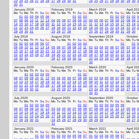
23
24
25
26
27
28
29
27
28
29
30
31
24
25
26
27
28
29
30
29
30
3
30
31
January 2019
February 2019
March 2019
April 20
Mo
Tu
We
Th
Fr
Sa
Su
Mo
Tu
We
Th
Fr
Sa
Su
Mo
Tu
We
Th
Fr
Sa
Su
Mo
Tu
W
01
02
03
04
05
06
01
02
03
01
02
03
01
02
0
07
08
09
10
11
12
13
04
05
06
07
08
09
10
04
05
06
07
08
09
10
08
09
1
14
15
16
17
18
19
20
11
12
13
14
15
16
17
11
12
13
14
15
16
17
15
16
1
21
22
23
24
25
26
27
18
19
20
21
22
23
24
18
19
20
21
22
23
24
22
23
2
28
29
30
31
25
26
27
28
25
26
27
28
29
30
31
29
30
July 2019
August 2019
September 2019
October
Mo
Tu
We
Th
Fr
Sa
Su
Mo
Tu
We
Th
Fr
Sa
Su
Mo
Tu
We
Th
Fr
Sa
Su
Mo
Tu
W
01
02
03
04
05
06
07
01
02
03
04
01
01
0
08
09
10
11
12
13
14
05
06
07
08
09
10
11
02
03
04
05
06
07
08
07
08
0
15
16
17
18
19
20
21
12
13
14
15
16
17
18
09
10
11
12
13
14
15
14
15
1
22
23
24
25
26
27
28
19
20
21
22
23
24
25
16
17
18
19
20
21
22
21
22
2
29
30
31
26
27
28
29
30
31
23
24
25
26
27
28
29
28
29
3
30
January 2020
February 2020
March 2020
April 20
Mo
Tu
We
Th
Fr
Sa
Su
Mo
Tu
We
Th
Fr
Sa
Su
Mo
Tu
We
Th
Fr
Sa
Su
Mo
Tu
W
01
02
03
04
05
01
02
01
0
06
07
08
09
10
11
12
03
04
05
06
07
08
09
02
03
04
05
06
07
08
06
07
0
13
14
15
16
17
18
19
10
11
12
13
14
15
16
09
10
11
12
13
14
15
13
14
1
20
21
22
23
24
25
26
17
18
19
20
21
22
23
16
17
18
19
20
21
22
20
21
2
27
28
29
30
31
24
25
26
27
28
29
23
24
25
26
27
28
29
27
28
2
30
31
July 2020
August 2020
September 2020
October
Mo
Tu
We
Th
Fr
Sa
Su
Mo
Tu
We
Th
Fr
Sa
Su
Mo
Tu
We
Th
Fr
Sa
Su
Mo
Tu
W
01
02
03
04
05
01
02
01
02
03
04
05
06
06
07
08
09
10
11
12
03
04
05
06
07
08
09
07
08
09
10
11
12
13
05
06
0
13
14
15
16
17
18
19
10
11
12
13
14
15
16
14
15
16
17
18
19
20
12
13
1
20
21
22
23
24
25
26
17
18
19
20
21
22
23
21
22
23
24
25
26
27
19
20
2
27
28
29
30
31
24
25
26
27
28
29
30
28
29
30
26
27
2
31
January 2021
February 2021
March 2021
April 20
Mo
Tu
We
Th
Fr
Sa
Su
Mo
Tu
We
Th
Fr
Sa
Su
Mo
Tu
We
Th
Fr
Sa
Su
Mo
Tu
W
01
02
03
01
02
03
04
05
06
07
01
02
03
04
05
06
07