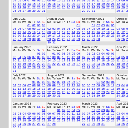
04
05
06
07
08
09
10
08
09
10
11
12
13
14
08
09
10
11
12
13
14
05
06
0
11
12
13
14
15
16
17
15
16
17
18
19
20
21
15
16
17
18
19
20
21
12
13
1
18
19
20
21
22
23
24
22
23
24
25
26
27
28
22
23
24
25
26
27
28
19
20
2
25
26
27
28
29
30
31
29
30
31
26
27
2
July 2021
August 2021
September 2021
October
Mo
Tu
We
Th
Fr
Sa
Su
Mo
Tu
We
Th
Fr
Sa
Su
Mo
Tu
We
Th
Fr
Sa
Su
Mo
Tu
W
01
02
03
04
01
01
02
03
04
05
05
06
07
08
09
10
11
02
03
04
05
06
07
08
06
07
08
09
10
11
12
04
05
0
12
13
14
15
16
17
18
09
10
11
12
13
14
15
13
14
15
16
17
18
19
11
12
1
19
20
21
22
23
24
25
16
17
18
19
20
21
22
20
21
22
23
24
25
26
18
19
2
26
27
28
29
30
31
23
24
25
26
27
28
29
27
28
29
30
25
26
2
30
31
January 2022
February 2022
March 2022
April 20
Mo
Tu
We
Th
Fr
Sa
Su
Mo
Tu
We
Th
Fr
Sa
Su
Mo
Tu
We
Th
Fr
Sa
Su
Mo
Tu
W
01
02
01
02
03
04
05
06
01
02
03
04
05
06
03
04
05
06
07
08
09
07
08
09
10
11
12
13
07
08
09
10
11
12
13
04
05
0
10
11
12
13
14
15
16
14
15
16
17
18
19
20
14
15
16
17
18
19
20
11
12
1
17
18
19
20
21
22
23
21
22
23
24
25
26
27
21
22
23
24
25
26
27
18
19
2
24
25
26
27
28
29
30
28
28
29
30
31
25
26
2
31
July 2022
August 2022
September 2022
October
Mo
Tu
We
Th
Fr
Sa
Su
Mo
Tu
We
Th
Fr
Sa
Su
Mo
Tu
We
Th
Fr
Sa
Su
Mo
Tu
W
01
02
03
01
02
03
04
05
06
07
01
02
03
04
04
05
06
07
08
09
10
08
09
10
11
12
13
14
05
06
07
08
09
10
11
03
04
0
11
12
13
14
15
16
17
15
16
17
18
19
20
21
12
13
14
15
16
17
18
10
11
1
18
19
20
21
22
23
24
22
23
24
25
26
27
28
19
20
21
22
23
24
25
17
18
1
25
26
27
28
29
30
31
29
30
31
26
27
28
29
30
24
25
2
31
January 2023
February 2023
March 2023
April 20
Mo
Tu
We
Th
Fr
Sa
Su
Mo
Tu
We
Th
Fr
Sa
Su
Mo
Tu
We
Th
Fr
Sa
Su
Mo
Tu
W
01
01
02
03
04
05
01
02
03
04
05
02
03
04
05
06
07
08
06
07
08
09
10
11
12
06
07
08
09
10
11
12
03
04
0
09
10
11
12
13
14
15
13
14
15
16
17
18
19
13
14
15
16
17
18
19
10
11
1
16
17
18
19
20
21
22
20
21
22
23
24
25
26
20
21
22
23
24
25
26
17
18
1
23
24
25
26
27
28
29
27
28
27
28
29
30
31
24
25
2
30
31