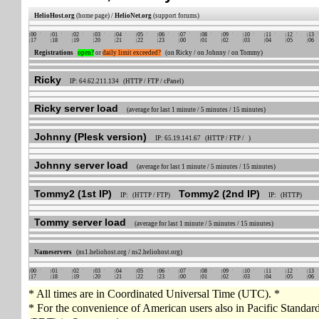
HelioHost.org
(home page) /
HelioNet.org
(support forums)
00
01
02
03
04
05
06
07
08
09
10
11
12
13
17
18
19
20
21
22
23
00
01
02
03
04
05
06
Registrations
open?
or
daily limit exceeded?
(on Ricky / on Johnny / on Tommy)
Ricky
IP: 64.62.211.134 (HTTP / FTP / cPanel)
Ricky server load
(average for last 1 minute / 5 minutes / 15 minutes)
Johnny (Plesk version)
IP: 65.19.141.67 (HTTP / FTP / )
Johnny server load
(average for last 1 minute / 5 minutes / 15 minutes)
Tommy2 (1st IP)
Tommy2 (2nd IP)
IP: (HTTP / FTP)
IP: (HTTP)
Tommy server load
(average for last 1 minute / 5 minutes / 15 minutes)
Nameservers
(ns1.heliohost.org / ns2.heliohost.org)
00
01
02
03
04
05
06
07
08
09
10
11
12
13
17
18
19
20
21
22
23
00
01
02
03
04
05
06
* All times are in Coordinated Universal Time (UTC). *
* For the convenience of American users also in Pacific Standa