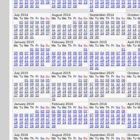
20
21
22
23
24
25
26
17
18
19
20
21
22
23
17
18
19
20
21
22
23
21
22
2
27
28
29
30
31
24
25
26
27
28
24
25
26
27
28
29
30
28
29
3
31
July 2014
August 2014
September 2014
October
Mo
Tu
We
Th
Fr
Sa
Su
Mo
Tu
We
Th
Fr
Sa
Su
Mo
Tu
We
Th
Fr
Sa
Su
Mo
Tu
W
01
02
03
04
05
06
01
02
03
01
02
03
04
05
06
07
0
07
08
09
10
11
12
13
04
05
06
07
08
09
10
08
09
10
11
12
13
14
06
07
0
14
15
16
17
18
19
20
11
12
13
14
15
16
17
15
16
17
18
19
20
21
13
14
1
21
22
23
24
25
26
27
18
19
20
21
22
23
24
22
23
24
25
26
27
28
20
21
2
28
29
30
31
25
26
27
28
29
30
31
29
30
27
28
2
January 2015
February 2015
March 2015
April 20
Mo
Tu
We
Th
Fr
Sa
Su
Mo
Tu
We
Th
Fr
Sa
Su
Mo
Tu
We
Th
Fr
Sa
Su
Mo
Tu
W
01
02
03
04
01
01
0
05
06
07
08
09
10
11
02
03
04
05
06
07
08
02
03
04
05
06
07
08
06
07
0
12
13
14
15
16
17
18
09
10
11
12
13
14
15
09
10
11
12
13
14
15
13
14
1
19
20
21
22
23
24
25
16
17
18
19
20
21
22
16
17
18
19
20
21
22
20
21
2
26
27
28
29
30
31
23
24
25
26
27
28
23
24
25
26
27
28
29
27
28
2
30
31
July 2015
August 2015
September 2015
October
Mo
Tu
We
Th
Fr
Sa
Su
Mo
Tu
We
Th
Fr
Sa
Su
Mo
Tu
We
Th
Fr
Sa
Su
Mo
Tu
W
01
02
03
04
05
01
02
01
02
03
04
05
06
06
07
08
09
10
11
12
03
04
05
06
07
08
09
07
08
09
10
11
12
13
05
06
0
13
14
15
16
17
18
19
10
11
12
13
14
15
16
14
15
16
17
18
19
20
12
13
1
20
21
22
23
24
25
26
17
18
19
20
21
22
23
21
22
23
24
25
26
27
19
20
2
27
28
29
30
31
24
25
26
27
28
29
30
28
29
30
26
27
2
31
January 2016
February 2016
March 2016
April 20
Mo
Tu
We
Th
Fr
Sa
Su
Mo
Tu
We
Th
Fr
Sa
Su
Mo
Tu
We
Th
Fr
Sa
Su
Mo
Tu
W
01
02
03
01
02
03
04
05
06
07
01
02
03
04
05
06
04
05
06
07
08
09
10
08
09
10
11
12
13
14
07
08
09
10
11
12
13
04
05
0
11
12
13
14
15
16
17
15
16
17
18
19
20
21
14
15
16
17
18
19
20
11
12
1
18
19
20
21
22
23
24
22
23
24
25
26
27
28
21
22
23
24
25
26
27
18
19
2
25
26
27
28
29
30
31
29
28
29
30
31
25
26
2
July 2016
August 2016
September 2016
October
Mo
Tu
We
Th
Fr
Sa
Su
Mo
Tu
We
Th
Fr
Sa
Su
Mo
Tu
We
Th
Fr
Sa
Su
Mo
Tu
W