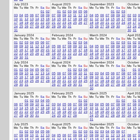
July 2023
August 2023
September 2023
October
Mo
Tu
We
Th
Fr
Sa
Su
Mo
Tu
We
Th
Fr
Sa
Su
Mo
Tu
We
Th
Fr
Sa
Su
Mo
Tu
W
01
02
01
02
03
04
05
06
01
02
03
03
04
05
06
07
08
09
07
08
09
10
11
12
13
04
05
06
07
08
09
10
02
03
0
10
11
12
13
14
15
16
14
15
16
17
18
19
20
11
12
13
14
15
16
17
09
10
1
17
18
19
20
21
22
23
21
22
23
24
25
26
27
18
19
20
21
22
23
24
16
17
1
24
25
26
27
28
29
30
28
29
30
31
25
26
27
28
29
30
23
24
2
31
30
31
January 2024
February 2024
March 2024
April 20
Mo
Tu
We
Th
Fr
Sa
Su
Mo
Tu
We
Th
Fr
Sa
Su
Mo
Tu
We
Th
Fr
Sa
Su
Mo
Tu
W
01
02
03
04
05
06
07
01
02
03
04
01
02
03
01
02
0
08
09
10
11
12
13
14
05
06
07
08
09
10
11
04
05
06
07
08
09
10
08
09
1
15
16
17
18
19
20
21
12
13
14
15
16
17
18
11
12
13
14
15
16
17
15
16
1
22
23
24
25
26
27
28
19
20
21
22
23
24
25
18
19
20
21
22
23
24
22
23
2
29
30
31
26
27
28
29
25
26
27
28
29
30
31
29
30
July 2024
August 2024
September 2024
October
Mo
Tu
We
Th
Fr
Sa
Su
Mo
Tu
We
Th
Fr
Sa
Su
Mo
Tu
We
Th
Fr
Sa
Su
Mo
Tu
W
01
02
03
04
05
06
07
01
02
03
04
01
01
0
08
09
10
11
12
13
14
05
06
07
08
09
10
11
02
03
04
05
06
07
08
07
08
0
15
16
17
18
19
20
21
12
13
14
15
16
17
18
09
10
11
12
13
14
15
14
15
1
22
23
24
25
26
27
28
19
20
21
22
23
24
25
16
17
18
19
20
21
22
21
22
2
29
30
31
26
27
28
29
30
31
23
24
25
26
27
28
29
28
29
3
30
January 2025
February 2025
March 2025
April 20
Mo
Tu
We
Th
Fr
Sa
Su
Mo
Tu
We
Th
Fr
Sa
Su
Mo
Tu
We
Th
Fr
Sa
Su
Mo
Tu
W
01
02
03
04
05
01
02
01
02
01
0
06
07
08
09
10
11
12
03
04
05
06
07
08
09
03
04
05
06
07
08
09
07
08
0
13
14
15
16
17
18
19
10
11
12
13
14
15
16
10
11
12
13
14
15
16
14
15
1
20
21
22
23
24
25
26
17
18
19
20
21
22
23
17
18
19
20
21
22
23
21
22
2
27
28
29
30
31
24
25
26
27
28
24
25
26
27
28
29
30
28
29
3
31
July 2025
August 2025
September 2025
October
Mo
Tu
We
Th
Fr
Sa
Su
Mo
Tu
We
Th
Fr
Sa
Su
Mo
Tu
We
Th
Fr
Sa
Su
Mo
Tu
W
01
02
03
04
05
06
01
02
03
01
02
03
04
05
06
07
0
07
08
09
10
11
12
13
04
05
06
07
08
09
10
08
09
10
11
12
13
14
06
07
0
14
15
16
17
18
19
20
11
12
13
14
15
16
17
15
16
17
18
19
20
21
13
14
1