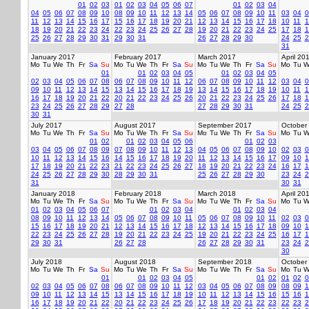
01
02
03
01
02
03
04
05
06
07
01
02
03
04
04
05
06
07
08
09
10
08
09
10
11
12
13
14
05
06
07
08
09
10
11
03
04
0
11
12
13
14
15
16
17
15
16
17
18
19
20
21
12
13
14
15
16
17
18
10
11
1
18
19
20
21
22
23
24
22
23
24
25
26
27
28
19
20
21
22
23
24
25
17
18
1
25
26
27
28
29
30
31
29
30
31
26
27
28
29
30
24
25
2
31
January 2017
February 2017
March 2017
April 20
Mo
Tu
We
Th
Fr
Sa
Su
Mo
Tu
We
Th
Fr
Sa
Su
Mo
Tu
We
Th
Fr
Sa
Su
Mo
Tu
W
01
01
02
03
04
05
01
02
03
04
05
02
03
04
05
06
07
08
06
07
08
09
10
11
12
06
07
08
09
10
11
12
03
04
0
09
10
11
12
13
14
15
13
14
15
16
17
18
19
13
14
15
16
17
18
19
10
11
1
16
17
18
19
20
21
22
20
21
22
23
24
25
26
20
21
22
23
24
25
26
17
18
1
23
24
25
26
27
28
29
27
28
27
28
29
30
31
24
25
2
30
31
July 2017
August 2017
September 2017
October
Mo
Tu
We
Th
Fr
Sa
Su
Mo
Tu
We
Th
Fr
Sa
Su
Mo
Tu
We
Th
Fr
Sa
Su
Mo
Tu
W
01
02
01
02
03
04
05
06
01
02
03
03
04
05
06
07
08
09
07
08
09
10
11
12
13
04
05
06
07
08
09
10
02
03
0
10
11
12
13
14
15
16
14
15
16
17
18
19
20
11
12
13
14
15
16
17
09
10
1
17
18
19
20
21
22
23
21
22
23
24
25
26
27
18
19
20
21
22
23
24
16
17
1
24
25
26
27
28
29
30
28
29
30
31
25
26
27
28
29
30
23
24
2
31
30
31
January 2018
February 2018
March 2018
April 20
Mo
Tu
We
Th
Fr
Sa
Su
Mo
Tu
We
Th
Fr
Sa
Su
Mo
Tu
We
Th
Fr
Sa
Su
Mo
Tu
W
01
02
03
04
05
06
07
01
02
03
04
01
02
03
04
08
09
10
11
12
13
14
05
06
07
08
09
10
11
05
06
07
08
09
10
11
02
03
0
15
16
17
18
19
20
21
12
13
14
15
16
17
18
12
13
14
15
16
17
18
09
10
1
22
23
24
25
26
27
28
19
20
21
22
23
24
25
19
20
21
22
23
24
25
16
17
1
29
30
31
26
27
28
26
27
28
29
30
31
23
24
2
30
July 2018
August 2018
September 2018
October
Mo
Tu
We
Th
Fr
Sa
Su
Mo
Tu
We
Th
Fr
Sa
Su
Mo
Tu
We
Th
Fr
Sa
Su
Mo
Tu
W
01
01
02
03
04
05
01
02
01
02
0
02
03
04
05
06
07
08
06
07
08
09
10
11
12
03
04
05
06
07
08
09
08
09
1
09
10
11
12
13
14
15
13
14
15
16
17
18
19
10
11
12
13
14
15
16
15
16
1
16
17
18
19
20
21
22
20
21
22
23
24
25
26
17
18
19
20
21
22
23
22
23
2