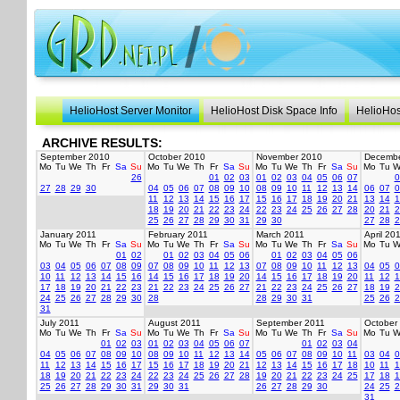
HelioHost Server Monitor
HelioHost Disk Space Info
HelioHos
ARCHIVE RESULTS:
September 2010
October 2010
November 2010
Decembe
Mo
Tu
We
Th
Fr
Sa
Su
Mo
Tu
We
Th
Fr
Sa
Su
Mo
Tu
We
Th
Fr
Sa
Su
Mo
Tu
W
26
01
02
03
01
02
03
04
05
06
07
0
27
28
29
30
04
05
06
07
08
09
10
08
09
10
11
12
13
14
06
07
0
11
12
13
14
15
16
17
15
16
17
18
19
20
21
13
14
1
18
19
20
21
22
23
24
22
23
24
25
26
27
28
20
21
2
25
26
27
28
29
30
31
29
30
27
28
2
January 2011
February 2011
March 2011
April 20
Mo
Tu
We
Th
Fr
Sa
Su
Mo
Tu
We
Th
Fr
Sa
Su
Mo
Tu
We
Th
Fr
Sa
Su
Mo
Tu
W
01
02
01
02
03
04
05
06
01
02
03
04
05
06
03
04
05
06
07
08
09
07
08
09
10
11
12
13
07
08
09
10
11
12
13
04
05
0
10
11
12
13
14
15
16
14
15
16
17
18
19
20
14
15
16
17
18
19
20
11
12
1
17
18
19
20
21
22
23
21
22
23
24
25
26
27
21
22
23
24
25
26
27
18
19
2
24
25
26
27
28
29
30
28
28
29
30
31
25
26
2
31
July 2011
August 2011
September 2011
October
Mo
Tu
We
Th
Fr
Sa
Su
Mo
Tu
We
Th
Fr
Sa
Su
Mo
Tu
We
Th
Fr
Sa
Su
Mo
Tu
W
01
02
03
01
02
03
04
05
06
07
01
02
03
04
04
05
06
07
08
09
10
08
09
10
11
12
13
14
05
06
07
08
09
10
11
03
04
0
11
12
13
14
15
16
17
15
16
17
18
19
20
21
12
13
14
15
16
17
18
10
11
1
18
19
20
21
22
23
24
22
23
24
25
26
27
28
19
20
21
22
23
24
25
17
18
1
25
26
27
28
29
30
31
29
30
31
26
27
28
29
30
24
25
2
31