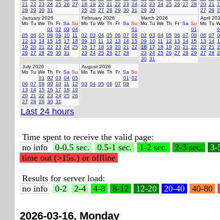
21
22
23
24
25
26
27
18
19
20
21
22
23
24
22
23
24
25
26
27
28
20
21
2
28
29
30
31
25
26
27
28
29
30
31
29
30
27
28
2
January 2026
February 2026
March 2026
April 20
Mo
Tu
We
Th
Fr
Sa
Su
Mo
Tu
We
Th
Fr
Sa
Su
Mo
Tu
We
Th
Fr
Sa
Su
Mo
Tu
W
01
02
03
04
01
01
0
05
06
07
08
09
10
11
02
03
04
05
06
07
08
02
03
04
05
06
07
08
06
07
0
12
13
14
15
16
17
18
09
10
11
12
13
14
15
09
10
11
12
13
14
15
13
14
1
19
20
21
22
23
24
25
16
17
18
19
20
21
22
16
17
18
19
20
21
22
20
21
2
26
27
28
29
30
31
23
24
25
26
27
28
23
24
25
26
27
28
29
27
28
2
30
31
July 2026
August 2026
Mo
Tu
We
Th
Fr
Sa
Su
Mo
Tu
We
Th
Fr
Sa
Su
01
02
03
04
05
01
02
06
07
08
09
10
11
12
03
04
05
06
07
08
13
14
15
16
17
18
19
20
21
22
23
24
25
26
27
28
29
30
31
Last 24 hours
Time spent to receive the valid page:
no info
0-0.5 sec.
0.5-1 sec.
1-2 sec.
2-3 sec.
3-
time out (>15s.) or offline
Results for server load:
no info
0-2
2-4
4-8
8-12
12-20
20-40
40-80
2026-03-16, Monday