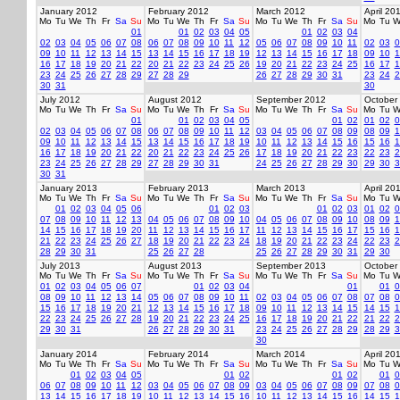
January 2012
February 2012
March 2012
April 20
Mo
Tu
We
Th
Fr
Sa
Su
Mo
Tu
We
Th
Fr
Sa
Su
Mo
Tu
We
Th
Fr
Sa
Su
Mo
Tu
W
01
01
02
03
04
05
01
02
03
04
02
03
04
05
06
07
08
06
07
08
09
10
11
12
05
06
07
08
09
10
11
02
03
0
09
10
11
12
13
14
15
13
14
15
16
17
18
19
12
13
14
15
16
17
18
09
10
1
16
17
18
19
20
21
22
20
21
22
23
24
25
26
19
20
21
22
23
24
25
16
17
1
23
24
25
26
27
28
29
27
28
29
26
27
28
29
30
31
23
24
2
30
31
30
July 2012
August 2012
September 2012
October
Mo
Tu
We
Th
Fr
Sa
Su
Mo
Tu
We
Th
Fr
Sa
Su
Mo
Tu
We
Th
Fr
Sa
Su
Mo
Tu
W
01
01
02
03
04
05
01
02
01
02
0
02
03
04
05
06
07
08
06
07
08
09
10
11
12
03
04
05
06
07
08
09
08
09
1
09
10
11
12
13
14
15
13
14
15
16
17
18
19
10
11
12
13
14
15
16
15
16
1
16
17
18
19
20
21
22
20
21
22
23
24
25
26
17
18
19
20
21
22
23
22
23
2
23
24
25
26
27
28
29
27
28
29
30
31
24
25
26
27
28
29
30
29
30
3
30
31
January 2013
February 2013
March 2013
April 20
Mo
Tu
We
Th
Fr
Sa
Su
Mo
Tu
We
Th
Fr
Sa
Su
Mo
Tu
We
Th
Fr
Sa
Su
Mo
Tu
W
01
02
03
04
05
06
01
02
03
01
02
03
01
02
0
07
08
09
10
11
12
13
04
05
06
07
08
09
10
04
05
06
07
08
09
10
08
09
1
14
15
16
17
18
19
20
11
12
13
14
15
16
17
11
12
13
14
15
16
17
15
16
1
21
22
23
24
25
26
27
18
19
20
21
22
23
24
18
19
20
21
22
23
24
22
23
2
28
29
30
31
25
26
27
28
25
26
27
28
29
30
31
29
30
July 2013
August 2013
September 2013
October
Mo
Tu
We
Th
Fr
Sa
Su
Mo
Tu
We
Th
Fr
Sa
Su
Mo
Tu
We
Th
Fr
Sa
Su
Mo
Tu
W
01
02
03
04
05
06
07
01
02
03
04
01
01
0
08
09
10
11
12
13
14
05
06
07
08
09
10
11
02
03
04
05
06
07
08
07
08
0
15
16
17
18
19
20
21
12
13
14
15
16
17
18
09
10
11
12
13
14
15
14
15
1
22
23
24
25
26
27
28
19
20
21
22
23
24
25
16
17
18
19
20
21
22
21
22
2
29
30
31
26
27
28
29
30
31
23
24
25
26
27
28
29
28
29
3
30
January 2014
February 2014
March 2014
April 20
Mo
Tu
We
Th
Fr
Sa
Su
Mo
Tu
We
Th
Fr
Sa
Su
Mo
Tu
We
Th
Fr
Sa
Su
Mo
Tu
W
01
02
03
04
05
01
02
01
02
01
0
06
07
08
09
10
11
12
03
04
05
06
07
08
09
03
04
05
06
07
08
09
07
08
0
13
14
15
16
17
18
19
10
11
12
13
14
15
16
10
11
12
13
14
15
16
14
15
1