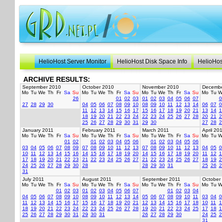
HelioHost Server Monitor
HelioHost Disk Space Info
HelioHos
ARCHIVE RESULTS:
September 2010
October 2010
November 2010
Decembe
Mo
Tu
We
Th
Fr
Sa
Su
Mo
Tu
We
Th
Fr
Sa
Su
Mo
Tu
We
Th
Fr
Sa
Su
Mo
Tu
W
26
01
02
03
01
02
03
04
05
06
07
0
27
28
29
30
04
05
06
07
08
09
10
08
09
10
11
12
13
14
06
07
0
11
12
13
14
15
16
17
15
16
17
18
19
20
21
13
14
1
18
19
20
21
22
23
24
22
23
24
25
26
27
28
20
21
2
25
26
27
28
29
30
31
29
30
27
28
2
January 2011
February 2011
March 2011
April 20
Mo
Tu
We
Th
Fr
Sa
Su
Mo
Tu
We
Th
Fr
Sa
Su
Mo
Tu
We
Th
Fr
Sa
Su
Mo
Tu
W
01
02
01
02
03
04
05
06
01
02
03
04
05
06
03
04
05
06
07
08
09
07
08
09
10
11
12
13
07
08
09
10
11
12
13
04
05
0
10
11
12
13
14
15
16
14
15
16
17
18
19
20
14
15
16
17
18
19
20
11
12
1
17
18
19
20
21
22
23
21
22
23
24
25
26
27
21
22
23
24
25
26
27
18
19
2
24
25
26
27
28
29
30
28
28
29
30
31
25
26
2
31
July 2011
August 2011
September 2011
October
Mo
Tu
We
Th
Fr
Sa
Su
Mo
Tu
We
Th
Fr
Sa
Su
Mo
Tu
We
Th
Fr
Sa
Su
Mo
Tu
W
01
02
03
01
02
03
04
05
06
07
01
02
03
04
04
05
06
07
08
09
10
08
09
10
11
12
13
14
05
06
07
08
09
10
11
03
04
0
11
12
13
14
15
16
17
15
16
17
18
19
20
21
12
13
14
15
16
17
18
10
11
1
18
19
20
21
22
23
24
22
23
24
25
26
27
28
19
20
21
22
23
24
25
17
18
1
25
26
27
28
29
30
31
29
30
31
26
27
28
29
30
24
25
2
31