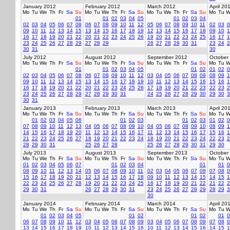
January 2012
February 2012
March 2012
April 20
Mo
Tu
We
Th
Fr
Sa
Su
Mo
Tu
We
Th
Fr
Sa
Su
Mo
Tu
We
Th
Fr
Sa
Su
Mo
Tu
W
01
01
02
03
04
05
01
02
03
04
02
03
04
05
06
07
08
06
07
08
09
10
11
12
05
06
07
08
09
10
11
02
03
0
09
10
11
12
13
14
15
13
14
15
16
17
18
19
12
13
14
15
16
17
18
09
10
1
16
17
18
19
20
21
22
20
21
22
23
24
25
26
19
20
21
22
23
24
25
16
17
1
23
24
25
26
27
28
29
27
28
29
26
27
28
29
30
31
23
24
2
30
31
30
July 2012
August 2012
September 2012
October
Mo
Tu
We
Th
Fr
Sa
Su
Mo
Tu
We
Th
Fr
Sa
Su
Mo
Tu
We
Th
Fr
Sa
Su
Mo
Tu
W
01
01
02
03
04
05
01
02
01
02
0
02
03
04
05
06
07
08
06
07
08
09
10
11
12
03
04
05
06
07
08
09
08
09
1
09
10
11
12
13
14
15
13
14
15
16
17
18
19
10
11
12
13
14
15
16
15
16
1
16
17
18
19
20
21
22
20
21
22
23
24
25
26
17
18
19
20
21
22
23
22
23
2
23
24
25
26
27
28
29
27
28
29
30
31
24
25
26
27
28
29
30
29
30
3
30
31
January 2013
February 2013
March 2013
April 20
Mo
Tu
We
Th
Fr
Sa
Su
Mo
Tu
We
Th
Fr
Sa
Su
Mo
Tu
We
Th
Fr
Sa
Su
Mo
Tu
W
01
02
03
04
05
06
01
02
03
01
02
03
01
02
0
07
08
09
10
11
12
13
04
05
06
07
08
09
10
04
05
06
07
08
09
10
08
09
1
14
15
16
17
18
19
20
11
12
13
14
15
16
17
11
12
13
14
15
16
17
15
16
1
21
22
23
24
25
26
27
18
19
20
21
22
23
24
18
19
20
21
22
23
24
22
23
2
28
29
30
31
25
26
27
28
25
26
27
28
29
30
31
29
30
July 2013
August 2013
September 2013
October
Mo
Tu
We
Th
Fr
Sa
Su
Mo
Tu
We
Th
Fr
Sa
Su
Mo
Tu
We
Th
Fr
Sa
Su
Mo
Tu
W
01
02
03
04
05
06
07
01
02
03
04
01
01
0
08
09
10
11
12
13
14
05
06
07
08
09
10
11
02
03
04
05
06
07
08
07
08
0
15
16
17
18
19
20
21
12
13
14
15
16
17
18
09
10
11
12
13
14
15
14
15
1
22
23
24
25
26
27
28
19
20
21
22
23
24
25
16
17
18
19
20
21
22
21
22
2
29
30
31
26
27
28
29
30
31
23
24
25
26
27
28
29
28
29
3
30
January 2014
February 2014
March 2014
April 20
Mo
Tu
We
Th
Fr
Sa
Su
Mo
Tu
We
Th
Fr
Sa
Su
Mo
Tu
We
Th
Fr
Sa
Su
Mo
Tu
W
01
02
03
04
05
01
02
01
02
01
0
06
07
08
09
10
11
12
03
04
05
06
07
08
09
03
04
05
06
07
08
09
07
08
0
13
14
15
16
17
18
19
10
11
12
13
14
15
16
10
11
12
13
14
15
16
14
15
1