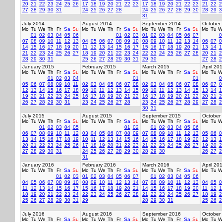
20
21
22
23
24
25
26
17
18
19
20
21
22
23
17
18
19
20
21
22
23
21
22
2
27
28
29
30
31
24
25
26
27
28
24
25
26
27
28
29
30
28
29
3
31
July 2014
August 2014
September 2014
October
Mo
Tu
We
Th
Fr
Sa
Su
Mo
Tu
We
Th
Fr
Sa
Su
Mo
Tu
We
Th
Fr
Sa
Su
Mo
Tu
W
01
02
03
04
05
06
01
02
03
01
02
03
04
05
06
07
0
07
08
09
10
11
12
13
04
05
06
07
08
09
10
08
09
10
11
12
13
14
06
07
0
14
15
16
17
18
19
20
11
12
13
14
15
16
17
15
16
17
18
19
20
21
13
14
1
21
22
23
24
25
26
27
18
19
20
21
22
23
24
22
23
24
25
26
27
28
20
21
2
28
29
30
31
25
26
27
28
29
30
31
29
30
27
28
2
January 2015
February 2015
March 2015
April 20
Mo
Tu
We
Th
Fr
Sa
Su
Mo
Tu
We
Th
Fr
Sa
Su
Mo
Tu
We
Th
Fr
Sa
Su
Mo
Tu
W
01
02
03
04
01
01
0
05
06
07
08
09
10
11
02
03
04
05
06
07
08
02
03
04
05
06
07
08
06
07
0
12
13
14
15
16
17
18
09
10
11
12
13
14
15
09
10
11
12
13
14
15
13
14
1
19
20
21
22
23
24
25
16
17
18
19
20
21
22
16
17
18
19
20
21
22
20
21
2
26
27
28
29
30
31
23
24
25
26
27
28
23
24
25
26
27
28
29
27
28
2
30
31
July 2015
August 2015
September 2015
October
Mo
Tu
We
Th
Fr
Sa
Su
Mo
Tu
We
Th
Fr
Sa
Su
Mo
Tu
We
Th
Fr
Sa
Su
Mo
Tu
W
01
02
03
04
05
01
02
01
02
03
04
05
06
06
07
08
09
10
11
12
03
04
05
06
07
08
09
07
08
09
10
11
12
13
05
06
0
13
14
15
16
17
18
19
10
11
12
13
14
15
16
14
15
16
17
18
19
20
12
13
1
20
21
22
23
24
25
26
17
18
19
20
21
22
23
21
22
23
24
25
26
27
19
20
2
27
28
29
30
31
24
25
26
27
28
29
30
28
29
30
26
27
2
31
January 2016
February 2016
March 2016
April 20
Mo
Tu
We
Th
Fr
Sa
Su
Mo
Tu
We
Th
Fr
Sa
Su
Mo
Tu
We
Th
Fr
Sa
Su
Mo
Tu
W
01
02
03
01
02
03
04
05
06
07
01
02
03
04
05
06
04
05
06
07
08
09
10
08
09
10
11
12
13
14
07
08
09
10
11
12
13
04
05
0
11
12
13
14
15
16
17
15
16
17
18
19
20
21
14
15
16
17
18
19
20
11
12
1
18
19
20
21
22
23
24
22
23
24
25
26
27
28
21
22
23
24
25
26
27
18
19
2
25
26
27
28
29
30
31
29
28
29
30
31
25
26
2
July 2016
August 2016
September 2016
October
Mo
Tu
We
Th
Fr
Sa
Su
Mo
Tu
We
Th
Fr
Sa
Su
Mo
Tu
We
Th
Fr
Sa
Su
Mo
Tu
W