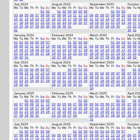
July 2023
August 2023
September 2023
October
Mo
Tu
We
Th
Fr
Sa
Su
Mo
Tu
We
Th
Fr
Sa
Su
Mo
Tu
We
Th
Fr
Sa
Su
Mo
Tu
W
01
02
01
02
03
04
05
06
01
02
03
03
04
05
06
07
08
09
07
08
09
10
11
12
13
04
05
06
07
08
09
10
02
03
0
10
11
12
13
14
15
16
14
15
16
17
18
19
20
11
12
13
14
15
16
17
09
10
1
17
18
19
20
21
22
23
21
22
23
24
25
26
27
18
19
20
21
22
23
24
16
17
1
24
25
26
27
28
29
30
28
29
30
31
25
26
27
28
29
30
23
24
2
31
30
31
January 2024
February 2024
March 2024
April 20
Mo
Tu
We
Th
Fr
Sa
Su
Mo
Tu
We
Th
Fr
Sa
Su
Mo
Tu
We
Th
Fr
Sa
Su
Mo
Tu
W
01
02
03
04
05
06
07
01
02
03
04
01
02
03
01
02
0
08
09
10
11
12
13
14
05
06
07
08
09
10
11
04
05
06
07
08
09
10
08
09
1
15
16
17
18
19
20
21
12
13
14
15
16
17
18
11
12
13
14
15
16
17
15
16
1
22
23
24
25
26
27
28
19
20
21
22
23
24
25
18
19
20
21
22
23
24
22
23
2
29
30
31
26
27
28
29
25
26
27
28
29
30
31
29
30
July 2024
August 2024
September 2024
October
Mo
Tu
We
Th
Fr
Sa
Su
Mo
Tu
We
Th
Fr
Sa
Su
Mo
Tu
We
Th
Fr
Sa
Su
Mo
Tu
W
01
02
03
04
05
06
07
01
02
03
04
01
01
0
08
09
10
11
12
13
14
05
06
07
08
09
10
11
02
03
04
05
06
07
08
07
08
0
15
16
17
18
19
20
21
12
13
14
15
16
17
18
09
10
11
12
13
14
15
14
15
1
22
23
24
25
26
27
28
19
20
21
22
23
24
25
16
17
18
19
20
21
22
21
22
2
29
30
31
26
27
28
29
30
31
23
24
25
26
27
28
29
28
29
3
30
January 2025
February 2025
March 2025
April 20
Mo
Tu
We
Th
Fr
Sa
Su
Mo
Tu
We
Th
Fr
Sa
Su
Mo
Tu
We
Th
Fr
Sa
Su
Mo
Tu
W
01
02
03
04
05
01
02
01
02
01
0
06
07
08
09
10
11
12
03
04
05
06
07
08
09
03
04
05
06
07
08
09
07
08
0
13
14
15
16
17
18
19
10
11
12
13
14
15
16
10
11
12
13
14
15
16
14
15
1
20
21
22
23
24
25
26
17
18
19
20
21
22
23
17
18
19
20
21
22
23
21
22
2
27
28
29
30
31
24
25
26
27
28
24
25
26
27
28
29
30
28
29
3
31
July 2025
August 2025
September 2025
October
Mo
Tu
We
Th
Fr
Sa
Su
Mo
Tu
We
Th
Fr
Sa
Su
Mo
Tu
We
Th
Fr
Sa
Su
Mo
Tu
W
01
02
03
04
05
06
01
02
03
01
02
03
04
05
06
07
0
07
08
09
10
11
12
13
04
05
06
07
08
09
10
08
09
10
11
12
13
14
06
07
0
14
15
16
17
18
19
20
11
12
13
14
15
16
17
15
16
17
18
19
20
21
13
14
1