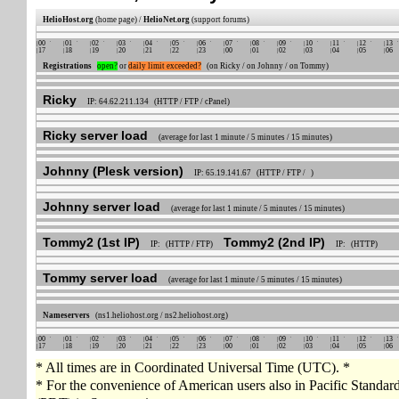
HelioHost.org
(home page) /
HelioNet.org
(support forums)
00
01
02
03
04
05
06
07
08
09
10
11
12
13
17
18
19
20
21
22
23
00
01
02
03
04
05
06
Registrations
open?
or
daily limit exceeded?
(on Ricky / on Johnny / on Tommy)
Ricky
IP: 64.62.211.134 (HTTP / FTP / cPanel)
Ricky server load
(average for last 1 minute / 5 minutes / 15 minutes)
Johnny (Plesk version)
IP: 65.19.141.67 (HTTP / FTP / )
Johnny server load
(average for last 1 minute / 5 minutes / 15 minutes)
Tommy2 (1st IP)
Tommy2 (2nd IP)
IP: (HTTP / FTP)
IP: (HTTP)
Tommy server load
(average for last 1 minute / 5 minutes / 15 minutes)
Nameservers
(ns1.heliohost.org / ns2.heliohost.org)
00
01
02
03
04
05
06
07
08
09
10
11
12
13
17
18
19
20
21
22
23
00
01
02
03
04
05
06
* All times are in Coordinated Universal Time (UTC). *
* For the convenience of American users also in Pacific Standa