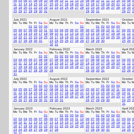
04
05
06
07
08
09
10
08
09
10
11
12
13
14
08
09
10
11
12
13
14
05
06
0
11
12
13
14
15
16
17
15
16
17
18
19
20
21
15
16
17
18
19
20
21
12
13
1
18
19
20
21
22
23
24
22
23
24
25
26
27
28
22
23
24
25
26
27
28
19
20
2
25
26
27
28
29
30
31
29
30
31
26
27
2
July 2021
August 2021
September 2021
October
Mo
Tu
We
Th
Fr
Sa
Su
Mo
Tu
We
Th
Fr
Sa
Su
Mo
Tu
We
Th
Fr
Sa
Su
Mo
Tu
W
01
02
03
04
01
01
02
03
04
05
05
06
07
08
09
10
11
02
03
04
05
06
07
08
06
07
08
09
10
11
12
04
05
0
12
13
14
15
16
17
18
09
10
11
12
13
14
15
13
14
15
16
17
18
19
11
12
1
19
20
21
22
23
24
25
16
17
18
19
20
21
22
20
21
22
23
24
25
26
18
19
2
26
27
28
29
30
31
23
24
25
26
27
28
29
27
28
29
30
25
26
2
30
31
January 2022
February 2022
March 2022
April 20
Mo
Tu
We
Th
Fr
Sa
Su
Mo
Tu
We
Th
Fr
Sa
Su
Mo
Tu
We
Th
Fr
Sa
Su
Mo
Tu
W
01
02
01
02
03
04
05
06
01
02
03
04
05
06
03
04
05
06
07
08
09
07
08
09
10
11
12
13
07
08
09
10
11
12
13
04
05
0
10
11
12
13
14
15
16
14
15
16
17
18
19
20
14
15
16
17
18
19
20
11
12
1
17
18
19
20
21
22
23
21
22
23
24
25
26
27
21
22
23
24
25
26
27
18
19
2
24
25
26
27
28
29
30
28
28
29
30
31
25
26
2
31
July 2022
August 2022
September 2022
October
Mo
Tu
We
Th
Fr
Sa
Su
Mo
Tu
We
Th
Fr
Sa
Su
Mo
Tu
We
Th
Fr
Sa
Su
Mo
Tu
W
01
02
03
01
02
03
04
05
06
07
01
02
03
04
04
05
06
07
08
09
10
08
09
10
11
12
13
14
05
06
07
08
09
10
11
03
04
0
11
12
13
14
15
16
17
15
16
17
18
19
20
21
12
13
14
15
16
17
18
10
11
1
18
19
20
21
22
23
24
22
23
24
25
26
27
28
19
20
21
22
23
24
25
17
18
1
25
26
27
28
29
30
31
29
30
31
26
27
28
29
30
24
25
2
31
January 2023
February 2023
March 2023
April 20
Mo
Tu
We
Th
Fr
Sa
Su
Mo
Tu
We
Th
Fr
Sa
Su
Mo
Tu
We
Th
Fr
Sa
Su
Mo
Tu
W
01
01
02
03
04
05
01
02
03
04
05
02
03
04
05
06
07
08
06
07
08
09
10
11
12
06
07
08
09
10
11
12
03
04
0
09
10
11
12
13
14
15
13
14
15
16
17
18
19
13
14
15
16
17
18
19
10
11
1
16
17
18
19
20
21
22
20
21
22
23
24
25
26
20
21
22
23
24
25
26
17
18
1
23
24
25
26
27
28
29
27
28
27
28
29
30
31
24
25
2
30
31