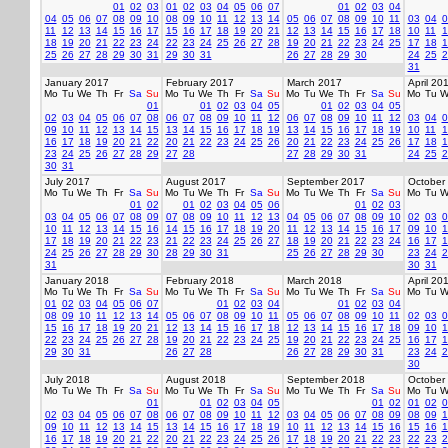
01
02
03
01
02
03
04
05
06
07
01
02
03
04
04
05
06
07
08
09
10
08
09
10
11
12
13
14
05
06
07
08
09
10
11
03
04
0
11
12
13
14
15
16
17
15
16
17
18
19
20
21
12
13
14
15
16
17
18
10
11
1
18
19
20
21
22
23
24
22
23
24
25
26
27
28
19
20
21
22
23
24
25
17
18
1
25
26
27
28
29
30
31
29
30
31
26
27
28
29
30
24
25
2
31
January 2017
February 2017
March 2017
April 20
Mo
Tu
We
Th
Fr
Sa
Su
Mo
Tu
We
Th
Fr
Sa
Su
Mo
Tu
We
Th
Fr
Sa
Su
Mo
Tu
W
01
01
02
03
04
05
01
02
03
04
05
02
03
04
05
06
07
08
06
07
08
09
10
11
12
06
07
08
09
10
11
12
03
04
0
09
10
11
12
13
14
15
13
14
15
16
17
18
19
13
14
15
16
17
18
19
10
11
1
16
17
18
19
20
21
22
20
21
22
23
24
25
26
20
21
22
23
24
25
26
17
18
1
23
24
25
26
27
28
29
27
28
27
28
29
30
31
24
25
2
30
31
July 2017
August 2017
September 2017
October
Mo
Tu
We
Th
Fr
Sa
Su
Mo
Tu
We
Th
Fr
Sa
Su
Mo
Tu
We
Th
Fr
Sa
Su
Mo
Tu
W
01
02
01
02
03
04
05
06
01
02
03
03
04
05
06
07
08
09
07
08
09
10
11
12
13
04
05
06
07
08
09
10
02
03
0
10
11
12
13
14
15
16
14
15
16
17
18
19
20
11
12
13
14
15
16
17
09
10
1
17
18
19
20
21
22
23
21
22
23
24
25
26
27
18
19
20
21
22
23
24
16
17
1
24
25
26
27
28
29
30
28
29
30
31
25
26
27
28
29
30
23
24
2
31
30
31
January 2018
February 2018
March 2018
April 20
Mo
Tu
We
Th
Fr
Sa
Su
Mo
Tu
We
Th
Fr
Sa
Su
Mo
Tu
We
Th
Fr
Sa
Su
Mo
Tu
W
01
02
03
04
05
06
07
01
02
03
04
01
02
03
04
08
09
10
11
12
13
14
05
06
07
08
09
10
11
05
06
07
08
09
10
11
02
03
0
15
16
17
18
19
20
21
12
13
14
15
16
17
18
12
13
14
15
16
17
18
09
10
1
22
23
24
25
26
27
28
19
20
21
22
23
24
25
19
20
21
22
23
24
25
16
17
1
29
30
31
26
27
28
26
27
28
29
30
31
23
24
2
30
July 2018
August 2018
September 2018
October
Mo
Tu
We
Th
Fr
Sa
Su
Mo
Tu
We
Th
Fr
Sa
Su
Mo
Tu
We
Th
Fr
Sa
Su
Mo
Tu
W
01
01
02
03
04
05
01
02
01
02
0
02
03
04
05
06
07
08
06
07
08
09
10
11
12
03
04
05
06
07
08
09
08
09
1
09
10
11
12
13
14
15
13
14
15
16
17
18
19
10
11
12
13
14
15
16
15
16
1
16
17
18
19
20
21
22
20
21
22
23
24
25
26
17
18
19
20
21
22
23
22
23
2