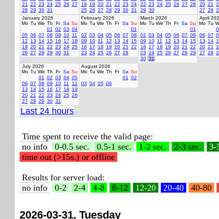
21
22
23
24
25
26
27
18
19
20
21
22
23
24
22
23
24
25
26
27
28
20
21
2
28
29
30
31
25
26
27
28
29
30
31
29
30
27
28
2
January 2026
February 2026
March 2026
April 20
Mo
Tu
We
Th
Fr
Sa
Su
Mo
Tu
We
Th
Fr
Sa
Su
Mo
Tu
We
Th
Fr
Sa
Su
Mo
Tu
W
01
02
03
04
01
01
0
05
06
07
08
09
10
11
02
03
04
05
06
07
08
02
03
04
05
06
07
08
06
07
0
12
13
14
15
16
17
18
09
10
11
12
13
14
15
09
10
11
12
13
14
15
13
14
1
19
20
21
22
23
24
25
16
17
18
19
20
21
22
16
17
18
19
20
21
22
20
21
2
26
27
28
29
30
31
23
24
25
26
27
28
23
24
25
26
27
28
29
27
28
2
30
31
July 2026
August 2026
Mo
Tu
We
Th
Fr
Sa
Su
Mo
Tu
We
Th
Fr
Sa
Su
01
02
03
04
05
01
02
06
07
08
09
10
11
12
03
04
05
06
13
14
15
16
17
18
19
20
21
22
23
24
25
26
27
28
29
30
31
Last 24 hours
Time spent to receive the valid page:
no info
0-0.5 sec.
0.5-1 sec.
1-2 sec.
2-3 sec.
3-
time out (>15s.) or offline
Results for server load:
no info
0-2
2-4
4-8
8-12
12-20
20-40
40-80
2026-03-31, Tuesday