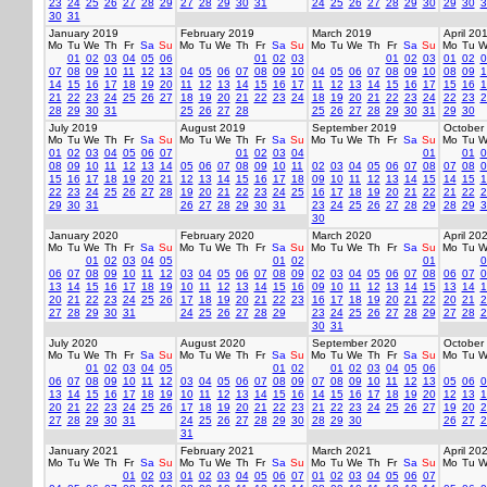
23
24
25
26
27
28
29
27
28
29
30
31
24
25
26
27
28
29
30
29
30
3
30
31
January 2019
February 2019
March 2019
April 20
Mo
Tu
We
Th
Fr
Sa
Su
Mo
Tu
We
Th
Fr
Sa
Su
Mo
Tu
We
Th
Fr
Sa
Su
Mo
Tu
W
01
02
03
04
05
06
01
02
03
01
02
03
01
02
0
07
08
09
10
11
12
13
04
05
06
07
08
09
10
04
05
06
07
08
09
10
08
09
1
14
15
16
17
18
19
20
11
12
13
14
15
16
17
11
12
13
14
15
16
17
15
16
1
21
22
23
24
25
26
27
18
19
20
21
22
23
24
18
19
20
21
22
23
24
22
23
2
28
29
30
31
25
26
27
28
25
26
27
28
29
30
31
29
30
July 2019
August 2019
September 2019
October
Mo
Tu
We
Th
Fr
Sa
Su
Mo
Tu
We
Th
Fr
Sa
Su
Mo
Tu
We
Th
Fr
Sa
Su
Mo
Tu
W
01
02
03
04
05
06
07
01
02
03
04
01
01
0
08
09
10
11
12
13
14
05
06
07
08
09
10
11
02
03
04
05
06
07
08
07
08
0
15
16
17
18
19
20
21
12
13
14
15
16
17
18
09
10
11
12
13
14
15
14
15
1
22
23
24
25
26
27
28
19
20
21
22
23
24
25
16
17
18
19
20
21
22
21
22
2
29
30
31
26
27
28
29
30
31
23
24
25
26
27
28
29
28
29
3
30
January 2020
February 2020
March 2020
April 20
Mo
Tu
We
Th
Fr
Sa
Su
Mo
Tu
We
Th
Fr
Sa
Su
Mo
Tu
We
Th
Fr
Sa
Su
Mo
Tu
W
01
02
03
04
05
01
02
01
0
06
07
08
09
10
11
12
03
04
05
06
07
08
09
02
03
04
05
06
07
08
06
07
0
13
14
15
16
17
18
19
10
11
12
13
14
15
16
09
10
11
12
13
14
15
13
14
1
20
21
22
23
24
25
26
17
18
19
20
21
22
23
16
17
18
19
20
21
22
20
21
2
27
28
29
30
31
24
25
26
27
28
29
23
24
25
26
27
28
29
27
28
2
30
31
July 2020
August 2020
September 2020
October
Mo
Tu
We
Th
Fr
Sa
Su
Mo
Tu
We
Th
Fr
Sa
Su
Mo
Tu
We
Th
Fr
Sa
Su
Mo
Tu
W
01
02
03
04
05
01
02
01
02
03
04
05
06
06
07
08
09
10
11
12
03
04
05
06
07
08
09
07
08
09
10
11
12
13
05
06
0
13
14
15
16
17
18
19
10
11
12
13
14
15
16
14
15
16
17
18
19
20
12
13
1
20
21
22
23
24
25
26
17
18
19
20
21
22
23
21
22
23
24
25
26
27
19
20
2
27
28
29
30
31
24
25
26
27
28
29
30
28
29
30
26
27
2
31
January 2021
February 2021
March 2021
April 20
Mo
Tu
We
Th
Fr
Sa
Su
Mo
Tu
We
Th
Fr
Sa
Su
Mo
Tu
We
Th
Fr
Sa
Su
Mo
Tu
W
01
02
03
01
02
03
04
05
06
07
01
02
03
04
05
06
07