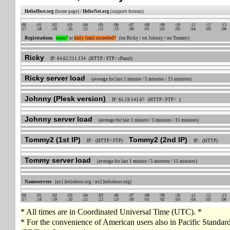
HelioHost.org
(home page) /
HelioNet.org
(support forums)
00
01
02
03
04
05
06
07
08
09
10
11
12
13
17
18
19
20
21
22
23
00
01
02
03
04
05
06
Registrations
open?
or
daily limit exceeded?
(on Ricky / on Johnny / on Tommy)
Ricky
IP: 64.62.211.134 (HTTP / FTP / cPanel)
Ricky server load
(average for last 1 minute / 5 minutes / 15 minutes)
Johnny (Plesk version)
IP: 65.19.141.67 (HTTP / FTP / )
Johnny server load
(average for last 1 minute / 5 minutes / 15 minutes)
Tommy2 (1st IP)
Tommy2 (2nd IP)
IP: (HTTP / FTP)
IP: (HTTP)
Tommy server load
(average for last 1 minute / 5 minutes / 15 minutes)
Nameservers
(ns1.heliohost.org / ns2.heliohost.org)
00
01
02
03
04
05
06
07
08
09
10
11
12
13
17
18
19
20
21
22
23
00
01
02
03
04
05
06
* All times are in Coordinated Universal Time (UTC). *
* For the convenience of American users also in Pacific Standa