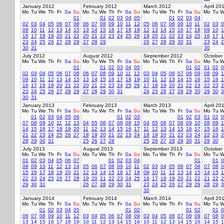
January 2012
February 2012
March 2012
April 20
Mo
Tu
We
Th
Fr
Sa
Su
Mo
Tu
We
Th
Fr
Sa
Su
Mo
Tu
We
Th
Fr
Sa
Su
Mo
Tu
W
01
01
02
03
04
05
01
02
03
04
02
03
04
05
06
07
08
06
07
08
09
10
11
12
05
06
07
08
09
10
11
02
03
0
09
10
11
12
13
14
15
13
14
15
16
17
18
19
12
13
14
15
16
17
18
09
10
1
16
17
18
19
20
21
22
20
21
22
23
24
25
26
19
20
21
22
23
24
25
16
17
1
23
24
25
26
27
28
29
27
28
29
26
27
28
29
30
31
23
24
2
30
31
30
July 2012
August 2012
September 2012
October
Mo
Tu
We
Th
Fr
Sa
Su
Mo
Tu
We
Th
Fr
Sa
Su
Mo
Tu
We
Th
Fr
Sa
Su
Mo
Tu
W
01
01
02
03
04
05
01
02
01
02
0
02
03
04
05
06
07
08
06
07
08
09
10
11
12
03
04
05
06
07
08
09
08
09
1
09
10
11
12
13
14
15
13
14
15
16
17
18
19
10
11
12
13
14
15
16
15
16
1
16
17
18
19
20
21
22
20
21
22
23
24
25
26
17
18
19
20
21
22
23
22
23
2
23
24
25
26
27
28
29
27
28
29
30
31
24
25
26
27
28
29
30
29
30
3
30
31
January 2013
February 2013
March 2013
April 20
Mo
Tu
We
Th
Fr
Sa
Su
Mo
Tu
We
Th
Fr
Sa
Su
Mo
Tu
We
Th
Fr
Sa
Su
Mo
Tu
W
01
02
03
04
05
06
01
02
03
01
02
03
01
02
0
07
08
09
10
11
12
13
04
05
06
07
08
09
10
04
05
06
07
08
09
10
08
09
1
14
15
16
17
18
19
20
11
12
13
14
15
16
17
11
12
13
14
15
16
17
15
16
1
21
22
23
24
25
26
27
18
19
20
21
22
23
24
18
19
20
21
22
23
24
22
23
2
28
29
30
31
25
26
27
28
25
26
27
28
29
30
31
29
30
July 2013
August 2013
September 2013
October
Mo
Tu
We
Th
Fr
Sa
Su
Mo
Tu
We
Th
Fr
Sa
Su
Mo
Tu
We
Th
Fr
Sa
Su
Mo
Tu
W
01
02
03
04
05
06
07
01
02
03
04
01
01
0
08
09
10
11
12
13
14
05
06
07
08
09
10
11
02
03
04
05
06
07
08
07
08
0
15
16
17
18
19
20
21
12
13
14
15
16
17
18
09
10
11
12
13
14
15
14
15
1
22
23
24
25
26
27
28
19
20
21
22
23
24
25
16
17
18
19
20
21
22
21
22
2
29
30
31
26
27
28
29
30
31
23
24
25
26
27
28
29
28
29
3
30
January 2014
February 2014
March 2014
April 20
Mo
Tu
We
Th
Fr
Sa
Su
Mo
Tu
We
Th
Fr
Sa
Su
Mo
Tu
We
Th
Fr
Sa
Su
Mo
Tu
W
01
02
03
04
05
01
02
01
02
01
0
06
07
08
09
10
11
12
03
04
05
06
07
08
09
03
04
05
06
07
08
09
07
08
0
13
14
15
16
17
18
19
10
11
12
13
14
15
16
10
11
12
13
14
15
16
14
15
1