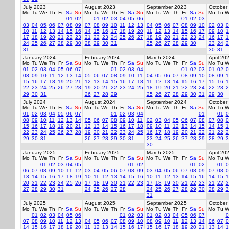
July 2023
August 2023
September 2023
October
Mo
Tu
We
Th
Fr
Sa
Su
Mo
Tu
We
Th
Fr
Sa
Su
Mo
Tu
We
Th
Fr
Sa
Su
Mo
Tu
W
01
02
01
02
03
04
05
06
01
02
03
03
04
05
06
07
08
09
07
08
09
10
11
12
13
04
05
06
07
08
09
10
02
03
0
10
11
12
13
14
15
16
14
15
16
17
18
19
20
11
12
13
14
15
16
17
09
10
1
17
18
19
20
21
22
23
21
22
23
24
25
26
27
18
19
20
21
22
23
24
16
17
1
24
25
26
27
28
29
30
28
29
30
31
25
26
27
28
29
30
23
24
2
31
30
31
January 2024
February 2024
March 2024
April 20
Mo
Tu
We
Th
Fr
Sa
Su
Mo
Tu
We
Th
Fr
Sa
Su
Mo
Tu
We
Th
Fr
Sa
Su
Mo
Tu
W
01
02
03
04
05
06
07
01
02
03
04
01
02
03
01
02
0
08
09
10
11
12
13
14
05
06
07
08
09
10
11
04
05
06
07
08
09
10
08
09
1
15
16
17
18
19
20
21
12
13
14
15
16
17
18
11
12
13
14
15
16
17
15
16
1
22
23
24
25
26
27
28
19
20
21
22
23
24
25
18
19
20
21
22
23
24
22
23
2
29
30
31
26
27
28
29
25
26
27
28
29
30
31
29
30
July 2024
August 2024
September 2024
October
Mo
Tu
We
Th
Fr
Sa
Su
Mo
Tu
We
Th
Fr
Sa
Su
Mo
Tu
We
Th
Fr
Sa
Su
Mo
Tu
W
01
02
03
04
05
06
07
01
02
03
04
01
01
0
08
09
10
11
12
13
14
05
06
07
08
09
10
11
02
03
04
05
06
07
08
07
08
0
15
16
17
18
19
20
21
12
13
14
15
16
17
18
09
10
11
12
13
14
15
14
15
1
22
23
24
25
26
27
28
19
20
21
22
23
24
25
16
17
18
19
20
21
22
21
22
2
29
30
31
26
27
28
29
30
31
23
24
25
26
27
28
29
28
29
3
30
January 2025
February 2025
March 2025
April 20
Mo
Tu
We
Th
Fr
Sa
Su
Mo
Tu
We
Th
Fr
Sa
Su
Mo
Tu
We
Th
Fr
Sa
Su
Mo
Tu
W
01
02
03
04
05
01
02
01
02
01
0
06
07
08
09
10
11
12
03
04
05
06
07
08
09
03
04
05
06
07
08
09
07
08
0
13
14
15
16
17
18
19
10
11
12
13
14
15
16
10
11
12
13
14
15
16
14
15
1
20
21
22
23
24
25
26
17
18
19
20
21
22
23
17
18
19
20
21
22
23
21
22
2
27
28
29
30
31
24
25
26
27
28
24
25
26
27
28
29
30
28
29
3
31
July 2025
August 2025
September 2025
October
Mo
Tu
We
Th
Fr
Sa
Su
Mo
Tu
We
Th
Fr
Sa
Su
Mo
Tu
We
Th
Fr
Sa
Su
Mo
Tu
W
01
02
03
04
05
06
01
02
03
01
02
03
04
05
06
07
0
07
08
09
10
11
12
13
04
05
06
07
08
09
10
08
09
10
11
12
13
14
06
07
0
14
15
16
17
18
19
20
11
12
13
14
15
16
17
15
16
17
18
19
20
21
13
14
1