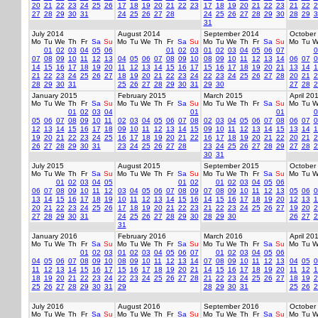
20
21
22
23
24
25
26
17
18
19
20
21
22
23
17
18
19
20
21
22
23
21
22
2
27
28
29
30
31
24
25
26
27
28
24
25
26
27
28
29
30
28
29
3
31
July 2014
August 2014
September 2014
October
Mo
Tu
We
Th
Fr
Sa
Su
Mo
Tu
We
Th
Fr
Sa
Su
Mo
Tu
We
Th
Fr
Sa
Su
Mo
Tu
W
01
02
03
04
05
06
01
02
03
01
02
03
04
05
06
07
0
07
08
09
10
11
12
13
04
05
06
07
08
09
10
08
09
10
11
12
13
14
06
07
0
14
15
16
17
18
19
20
11
12
13
14
15
16
17
15
16
17
18
19
20
21
13
14
1
21
22
23
24
25
26
27
18
19
20
21
22
23
24
22
23
24
25
26
27
28
20
21
2
28
29
30
31
25
26
27
28
29
30
31
29
30
27
28
2
January 2015
February 2015
March 2015
April 20
Mo
Tu
We
Th
Fr
Sa
Su
Mo
Tu
We
Th
Fr
Sa
Su
Mo
Tu
We
Th
Fr
Sa
Su
Mo
Tu
W
01
02
03
04
01
01
0
05
06
07
08
09
10
11
02
03
04
05
06
07
08
02
03
04
05
06
07
08
06
07
0
12
13
14
15
16
17
18
09
10
11
12
13
14
15
09
10
11
12
13
14
15
13
14
1
19
20
21
22
23
24
25
16
17
18
19
20
21
22
16
17
18
19
20
21
22
20
21
2
26
27
28
29
30
31
23
24
25
26
27
28
23
24
25
26
27
28
29
27
28
2
30
31
July 2015
August 2015
September 2015
October
Mo
Tu
We
Th
Fr
Sa
Su
Mo
Tu
We
Th
Fr
Sa
Su
Mo
Tu
We
Th
Fr
Sa
Su
Mo
Tu
W
01
02
03
04
05
01
02
01
02
03
04
05
06
06
07
08
09
10
11
12
03
04
05
06
07
08
09
07
08
09
10
11
12
13
05
06
0
13
14
15
16
17
18
19
10
11
12
13
14
15
16
14
15
16
17
18
19
20
12
13
1
20
21
22
23
24
25
26
17
18
19
20
21
22
23
21
22
23
24
25
26
27
19
20
2
27
28
29
30
31
24
25
26
27
28
29
30
28
29
30
26
27
2
31
January 2016
February 2016
March 2016
April 20
Mo
Tu
We
Th
Fr
Sa
Su
Mo
Tu
We
Th
Fr
Sa
Su
Mo
Tu
We
Th
Fr
Sa
Su
Mo
Tu
W
01
02
03
01
02
03
04
05
06
07
01
02
03
04
05
06
04
05
06
07
08
09
10
08
09
10
11
12
13
14
07
08
09
10
11
12
13
04
05
0
11
12
13
14
15
16
17
15
16
17
18
19
20
21
14
15
16
17
18
19
20
11
12
1
18
19
20
21
22
23
24
22
23
24
25
26
27
28
21
22
23
24
25
26
27
18
19
2
25
26
27
28
29
30
31
29
28
29
30
31
25
26
2
July 2016
August 2016
September 2016
October
Mo
Tu
We
Th
Fr
Sa
Su
Mo
Tu
We
Th
Fr
Sa
Su
Mo
Tu
We
Th
Fr
Sa
Su
Mo
Tu
W