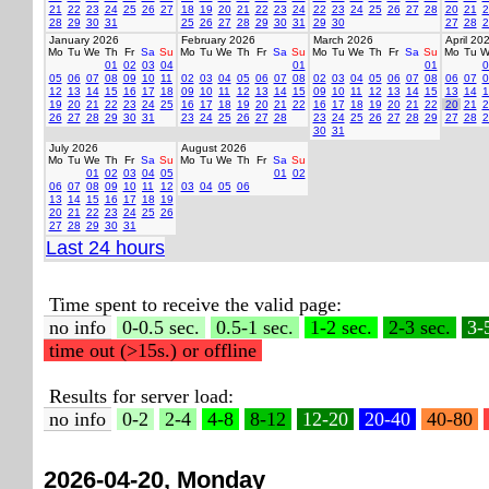
21
22
23
24
25
26
27
18
19
20
21
22
23
24
22
23
24
25
26
27
28
20
21
2
28
29
30
31
25
26
27
28
29
30
31
29
30
27
28
2
January 2026
February 2026
March 2026
April 20
Mo
Tu
We
Th
Fr
Sa
Su
Mo
Tu
We
Th
Fr
Sa
Su
Mo
Tu
We
Th
Fr
Sa
Su
Mo
Tu
W
01
02
03
04
01
01
0
05
06
07
08
09
10
11
02
03
04
05
06
07
08
02
03
04
05
06
07
08
06
07
0
12
13
14
15
16
17
18
09
10
11
12
13
14
15
09
10
11
12
13
14
15
13
14
1
19
20
21
22
23
24
25
16
17
18
19
20
21
22
16
17
18
19
20
21
22
20
21
2
26
27
28
29
30
31
23
24
25
26
27
28
23
24
25
26
27
28
29
27
28
2
30
31
July 2026
August 2026
Mo
Tu
We
Th
Fr
Sa
Su
Mo
Tu
We
Th
Fr
Sa
Su
01
02
03
04
05
01
02
06
07
08
09
10
11
12
03
04
05
06
13
14
15
16
17
18
19
20
21
22
23
24
25
26
27
28
29
30
31
Last 24 hours
Time spent to receive the valid page:
no info
0-0.5 sec.
0.5-1 sec.
1-2 sec.
2-3 sec.
3-
time out (>15s.) or offline
Results for server load:
no info
0-2
2-4
4-8
8-12
12-20
20-40
40-80
2026-04-20, Monday