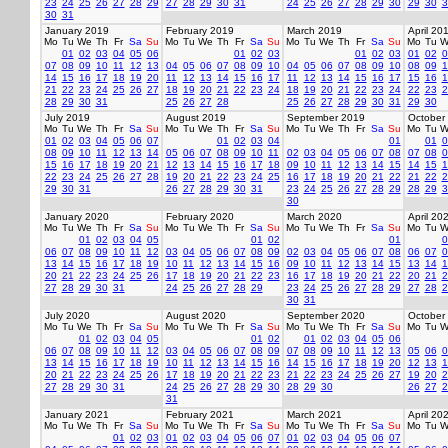
23
24
25
26
27
28
29
27
28
29
30
31
24
25
26
27
28
29
30
29
30
3
30
31
January 2019
February 2019
March 2019
April 20
Mo
Tu
We
Th
Fr
Sa
Su
Mo
Tu
We
Th
Fr
Sa
Su
Mo
Tu
We
Th
Fr
Sa
Su
Mo
Tu
W
01
02
03
04
05
06
01
02
03
01
02
03
01
02
0
07
08
09
10
11
12
13
04
05
06
07
08
09
10
04
05
06
07
08
09
10
08
09
1
14
15
16
17
18
19
20
11
12
13
14
15
16
17
11
12
13
14
15
16
17
15
16
1
21
22
23
24
25
26
27
18
19
20
21
22
23
24
18
19
20
21
22
23
24
22
23
2
28
29
30
31
25
26
27
28
25
26
27
28
29
30
31
29
30
July 2019
August 2019
September 2019
October
Mo
Tu
We
Th
Fr
Sa
Su
Mo
Tu
We
Th
Fr
Sa
Su
Mo
Tu
We
Th
Fr
Sa
Su
Mo
Tu
W
01
02
03
04
05
06
07
01
02
03
04
01
01
0
08
09
10
11
12
13
14
05
06
07
08
09
10
11
02
03
04
05
06
07
08
07
08
0
15
16
17
18
19
20
21
12
13
14
15
16
17
18
09
10
11
12
13
14
15
14
15
1
22
23
24
25
26
27
28
19
20
21
22
23
24
25
16
17
18
19
20
21
22
21
22
2
29
30
31
26
27
28
29
30
31
23
24
25
26
27
28
29
28
29
3
30
January 2020
February 2020
March 2020
April 20
Mo
Tu
We
Th
Fr
Sa
Su
Mo
Tu
We
Th
Fr
Sa
Su
Mo
Tu
We
Th
Fr
Sa
Su
Mo
Tu
W
01
02
03
04
05
01
02
01
0
06
07
08
09
10
11
12
03
04
05
06
07
08
09
02
03
04
05
06
07
08
06
07
0
13
14
15
16
17
18
19
10
11
12
13
14
15
16
09
10
11
12
13
14
15
13
14
1
20
21
22
23
24
25
26
17
18
19
20
21
22
23
16
17
18
19
20
21
22
20
21
2
27
28
29
30
31
24
25
26
27
28
29
23
24
25
26
27
28
29
27
28
2
30
31
July 2020
August 2020
September 2020
October
Mo
Tu
We
Th
Fr
Sa
Su
Mo
Tu
We
Th
Fr
Sa
Su
Mo
Tu
We
Th
Fr
Sa
Su
Mo
Tu
W
01
02
03
04
05
01
02
01
02
03
04
05
06
06
07
08
09
10
11
12
03
04
05
06
07
08
09
07
08
09
10
11
12
13
05
06
0
13
14
15
16
17
18
19
10
11
12
13
14
15
16
14
15
16
17
18
19
20
12
13
1
20
21
22
23
24
25
26
17
18
19
20
21
22
23
21
22
23
24
25
26
27
19
20
2
27
28
29
30
31
24
25
26
27
28
29
30
28
29
30
26
27
2
31
January 2021
February 2021
March 2021
April 20
Mo
Tu
We
Th
Fr
Sa
Su
Mo
Tu
We
Th
Fr
Sa
Su
Mo
Tu
We
Th
Fr
Sa
Su
Mo
Tu
W
01
02
03
01
02
03
04
05
06
07
01
02
03
04
05
06
07