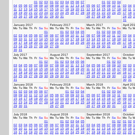
01
02
03
01
02
03
04
05
06
07
01
02
03
04
04
05
06
07
08
09
10
08
09
10
11
12
13
14
05
06
07
08
09
10
11
03
04
0
11
12
13
14
15
16
17
15
16
17
18
19
20
21
12
13
14
15
16
17
18
10
11
1
18
19
20
21
22
23
24
22
23
24
25
26
27
28
19
20
21
22
23
24
25
17
18
1
25
26
27
28
29
30
31
29
30
31
26
27
28
29
30
24
25
2
31
January 2017
February 2017
March 2017
April 20
Mo
Tu
We
Th
Fr
Sa
Su
Mo
Tu
We
Th
Fr
Sa
Su
Mo
Tu
We
Th
Fr
Sa
Su
Mo
Tu
W
01
01
02
03
04
05
01
02
03
04
05
02
03
04
05
06
07
08
06
07
08
09
10
11
12
06
07
08
09
10
11
12
03
04
0
09
10
11
12
13
14
15
13
14
15
16
17
18
19
13
14
15
16
17
18
19
10
11
1
16
17
18
19
20
21
22
20
21
22
23
24
25
26
20
21
22
23
24
25
26
17
18
1
23
24
25
26
27
28
29
27
28
27
28
29
30
31
24
25
2
30
31
July 2017
August 2017
September 2017
October
Mo
Tu
We
Th
Fr
Sa
Su
Mo
Tu
We
Th
Fr
Sa
Su
Mo
Tu
We
Th
Fr
Sa
Su
Mo
Tu
W
01
02
01
02
03
04
05
06
01
02
03
03
04
05
06
07
08
09
07
08
09
10
11
12
13
04
05
06
07
08
09
10
02
03
0
10
11
12
13
14
15
16
14
15
16
17
18
19
20
11
12
13
14
15
16
17
09
10
1
17
18
19
20
21
22
23
21
22
23
24
25
26
27
18
19
20
21
22
23
24
16
17
1
24
25
26
27
28
29
30
28
29
30
31
25
26
27
28
29
30
23
24
2
31
30
31
January 2018
February 2018
March 2018
April 20
Mo
Tu
We
Th
Fr
Sa
Su
Mo
Tu
We
Th
Fr
Sa
Su
Mo
Tu
We
Th
Fr
Sa
Su
Mo
Tu
W
01
02
03
04
05
06
07
01
02
03
04
01
02
03
04
08
09
10
11
12
13
14
05
06
07
08
09
10
11
05
06
07
08
09
10
11
02
03
0
15
16
17
18
19
20
21
12
13
14
15
16
17
18
12
13
14
15
16
17
18
09
10
1
22
23
24
25
26
27
28
19
20
21
22
23
24
25
19
20
21
22
23
24
25
16
17
1
29
30
31
26
27
28
26
27
28
29
30
31
23
24
2
30
July 2018
August 2018
September 2018
October
Mo
Tu
We
Th
Fr
Sa
Su
Mo
Tu
We
Th
Fr
Sa
Su
Mo
Tu
We
Th
Fr
Sa
Su
Mo
Tu
W
01
01
02
03
04
05
01
02
01
02
0
02
03
04
05
06
07
08
06
07
08
09
10
11
12
03
04
05
06
07
08
09
08
09
1
09
10
11
12
13
14
15
13
14
15
16
17
18
19
10
11
12
13
14
15
16
15
16
1
16
17
18
19
20
21
22
20
21
22
23
24
25
26
17
18
19
20
21
22
23
22
23
2