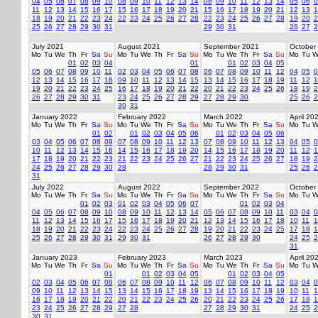
04
05
06
07
08
09
10
08
09
10
11
12
13
14
08
09
10
11
12
13
14
05
06
0
11
12
13
14
15
16
17
15
16
17
18
19
20
21
15
16
17
18
19
20
21
12
13
1
18
19
20
21
22
23
24
22
23
24
25
26
27
28
22
23
24
25
26
27
28
19
20
2
25
26
27
28
29
30
31
29
30
31
26
27
2
July 2021
August 2021
September 2021
October
Mo
Tu
We
Th
Fr
Sa
Su
Mo
Tu
We
Th
Fr
Sa
Su
Mo
Tu
We
Th
Fr
Sa
Su
Mo
Tu
W
01
02
03
04
01
01
02
03
04
05
05
06
07
08
09
10
11
02
03
04
05
06
07
08
06
07
08
09
10
11
12
04
05
0
12
13
14
15
16
17
18
09
10
11
12
13
14
15
13
14
15
16
17
18
19
11
12
1
19
20
21
22
23
24
25
16
17
18
19
20
21
22
20
21
22
23
24
25
26
18
19
2
26
27
28
29
30
31
23
24
25
26
27
28
29
27
28
29
30
25
26
2
30
31
January 2022
February 2022
March 2022
April 20
Mo
Tu
We
Th
Fr
Sa
Su
Mo
Tu
We
Th
Fr
Sa
Su
Mo
Tu
We
Th
Fr
Sa
Su
Mo
Tu
W
01
02
01
02
03
04
05
06
01
02
03
04
05
06
03
04
05
06
07
08
09
07
08
09
10
11
12
13
07
08
09
10
11
12
13
04
05
0
10
11
12
13
14
15
16
14
15
16
17
18
19
20
14
15
16
17
18
19
20
11
12
1
17
18
19
20
21
22
23
21
22
23
24
25
26
27
21
22
23
24
25
26
27
18
19
2
24
25
26
27
28
29
30
28
28
29
30
31
25
26
2
31
July 2022
August 2022
September 2022
October
Mo
Tu
We
Th
Fr
Sa
Su
Mo
Tu
We
Th
Fr
Sa
Su
Mo
Tu
We
Th
Fr
Sa
Su
Mo
Tu
W
01
02
03
01
02
03
04
05
06
07
01
02
03
04
04
05
06
07
08
09
10
08
09
10
11
12
13
14
05
06
07
08
09
10
11
03
04
0
11
12
13
14
15
16
17
15
16
17
18
19
20
21
12
13
14
15
16
17
18
10
11
1
18
19
20
21
22
23
24
22
23
24
25
26
27
28
19
20
21
22
23
24
25
17
18
1
25
26
27
28
29
30
31
29
30
31
26
27
28
29
30
24
25
2
31
January 2023
February 2023
March 2023
April 20
Mo
Tu
We
Th
Fr
Sa
Su
Mo
Tu
We
Th
Fr
Sa
Su
Mo
Tu
We
Th
Fr
Sa
Su
Mo
Tu
W
01
01
02
03
04
05
01
02
03
04
05
02
03
04
05
06
07
08
06
07
08
09
10
11
12
06
07
08
09
10
11
12
03
04
0
09
10
11
12
13
14
15
13
14
15
16
17
18
19
13
14
15
16
17
18
19
10
11
1
16
17
18
19
20
21
22
20
21
22
23
24
25
26
20
21
22
23
24
25
26
17
18
1
23
24
25
26
27
28
29
27
28
27
28
29
30
31
24
25
2
30
31