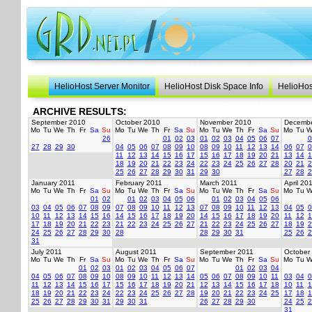
HelioHost Server Monitor
HelioHost Disk Space Info
HelioHos
ARCHIVE RESULTS:
September 2010
October 2010
November 2010
Decembe
Mo
Tu
We
Th
Fr
Sa
Su
Mo
Tu
We
Th
Fr
Sa
Su
Mo
Tu
We
Th
Fr
Sa
Su
Mo
Tu
W
26
01
02
03
01
02
03
04
05
06
07
0
27
28
29
30
04
05
06
07
08
09
10
08
09
10
11
12
13
14
06
07
0
11
12
13
14
15
16
17
15
16
17
18
19
20
21
13
14
1
18
19
20
21
22
23
24
22
23
24
25
26
27
28
20
21
2
25
26
27
28
29
30
31
29
30
27
28
2
January 2011
February 2011
March 2011
April 20
Mo
Tu
We
Th
Fr
Sa
Su
Mo
Tu
We
Th
Fr
Sa
Su
Mo
Tu
We
Th
Fr
Sa
Su
Mo
Tu
W
01
02
01
02
03
04
05
06
01
02
03
04
05
06
03
04
05
06
07
08
09
07
08
09
10
11
12
13
07
08
09
10
11
12
13
04
05
0
10
11
12
13
14
15
16
14
15
16
17
18
19
20
14
15
16
17
18
19
20
11
12
1
17
18
19
20
21
22
23
21
22
23
24
25
26
27
21
22
23
24
25
26
27
18
19
2
24
25
26
27
28
29
30
28
28
29
30
31
25
26
2
31
July 2011
August 2011
September 2011
October
Mo
Tu
We
Th
Fr
Sa
Su
Mo
Tu
We
Th
Fr
Sa
Su
Mo
Tu
We
Th
Fr
Sa
Su
Mo
Tu
W
01
02
03
01
02
03
04
05
06
07
01
02
03
04
04
05
06
07
08
09
10
08
09
10
11
12
13
14
05
06
07
08
09
10
11
03
04
0
11
12
13
14
15
16
17
15
16
17
18
19
20
21
12
13
14
15
16
17
18
10
11
1
18
19
20
21
22
23
24
22
23
24
25
26
27
28
19
20
21
22
23
24
25
17
18
1
25
26
27
28
29
30
31
29
30
31
26
27
28
29
30
24
25
2
31