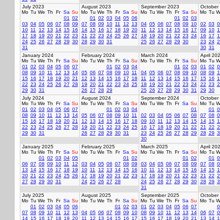
July 2023
August 2023
September 2023
October
Mo
Tu
We
Th
Fr
Sa
Su
Mo
Tu
We
Th
Fr
Sa
Su
Mo
Tu
We
Th
Fr
Sa
Su
Mo
Tu
W
01
02
01
02
03
04
05
06
01
02
03
03
04
05
06
07
08
09
07
08
09
10
11
12
13
04
05
06
07
08
09
10
02
03
0
10
11
12
13
14
15
16
14
15
16
17
18
19
20
11
12
13
14
15
16
17
09
10
1
17
18
19
20
21
22
23
21
22
23
24
25
26
27
18
19
20
21
22
23
24
16
17
1
24
25
26
27
28
29
30
28
29
30
31
25
26
27
28
29
30
23
24
2
31
30
31
January 2024
February 2024
March 2024
April 20
Mo
Tu
We
Th
Fr
Sa
Su
Mo
Tu
We
Th
Fr
Sa
Su
Mo
Tu
We
Th
Fr
Sa
Su
Mo
Tu
W
01
02
03
04
05
06
07
01
02
03
04
01
02
03
01
02
0
08
09
10
11
12
13
14
05
06
07
08
09
10
11
04
05
06
07
08
09
10
08
09
1
15
16
17
18
19
20
21
12
13
14
15
16
17
18
11
12
13
14
15
16
17
15
16
1
22
23
24
25
26
27
28
19
20
21
22
23
24
25
18
19
20
21
22
23
24
22
23
2
29
30
31
26
27
28
29
25
26
27
28
29
30
31
29
30
July 2024
August 2024
September 2024
October
Mo
Tu
We
Th
Fr
Sa
Su
Mo
Tu
We
Th
Fr
Sa
Su
Mo
Tu
We
Th
Fr
Sa
Su
Mo
Tu
W
01
02
03
04
05
06
07
01
02
03
04
01
01
0
08
09
10
11
12
13
14
05
06
07
08
09
10
11
02
03
04
05
06
07
08
07
08
0
15
16
17
18
19
20
21
12
13
14
15
16
17
18
09
10
11
12
13
14
15
14
15
1
22
23
24
25
26
27
28
19
20
21
22
23
24
25
16
17
18
19
20
21
22
21
22
2
29
30
31
26
27
28
29
30
31
23
24
25
26
27
28
29
28
29
3
30
January 2025
February 2025
March 2025
April 20
Mo
Tu
We
Th
Fr
Sa
Su
Mo
Tu
We
Th
Fr
Sa
Su
Mo
Tu
We
Th
Fr
Sa
Su
Mo
Tu
W
01
02
03
04
05
01
02
01
02
01
0
06
07
08
09
10
11
12
03
04
05
06
07
08
09
03
04
05
06
07
08
09
07
08
0
13
14
15
16
17
18
19
10
11
12
13
14
15
16
10
11
12
13
14
15
16
14
15
1
20
21
22
23
24
25
26
17
18
19
20
21
22
23
17
18
19
20
21
22
23
21
22
2
27
28
29
30
31
24
25
26
27
28
24
25
26
27
28
29
30
28
29
3
31
July 2025
August 2025
September 2025
October
Mo
Tu
We
Th
Fr
Sa
Su
Mo
Tu
We
Th
Fr
Sa
Su
Mo
Tu
We
Th
Fr
Sa
Su
Mo
Tu
W
01
02
03
04
05
06
01
02
03
01
02
03
04
05
06
07
0
07
08
09
10
11
12
13
04
05
06
07
08
09
10
08
09
10
11
12
13
14
06
07
0
14
15
16
17
18
19
20
11
12
13
14
15
16
17
15
16
17
18
19
20
21
13
14
1