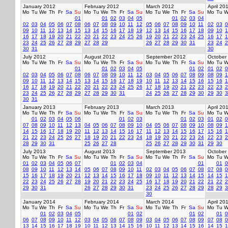
January 2012
February 2012
March 2012
April 20
Mo
Tu
We
Th
Fr
Sa
Su
Mo
Tu
We
Th
Fr
Sa
Su
Mo
Tu
We
Th
Fr
Sa
Su
Mo
Tu
W
01
01
02
03
04
05
01
02
03
04
02
03
04
05
06
07
08
06
07
08
09
10
11
12
05
06
07
08
09
10
11
02
03
0
09
10
11
12
13
14
15
13
14
15
16
17
18
19
12
13
14
15
16
17
18
09
10
1
16
17
18
19
20
21
22
20
21
22
23
24
25
26
19
20
21
22
23
24
25
16
17
1
23
24
25
26
27
28
29
27
28
29
26
27
28
29
30
31
23
24
2
30
31
30
July 2012
August 2012
September 2012
October
Mo
Tu
We
Th
Fr
Sa
Su
Mo
Tu
We
Th
Fr
Sa
Su
Mo
Tu
We
Th
Fr
Sa
Su
Mo
Tu
W
01
01
02
03
04
05
01
02
01
02
0
02
03
04
05
06
07
08
06
07
08
09
10
11
12
03
04
05
06
07
08
09
08
09
1
09
10
11
12
13
14
15
13
14
15
16
17
18
19
10
11
12
13
14
15
16
15
16
1
16
17
18
19
20
21
22
20
21
22
23
24
25
26
17
18
19
20
21
22
23
22
23
2
23
24
25
26
27
28
29
27
28
29
30
31
24
25
26
27
28
29
30
29
30
3
30
31
January 2013
February 2013
March 2013
April 20
Mo
Tu
We
Th
Fr
Sa
Su
Mo
Tu
We
Th
Fr
Sa
Su
Mo
Tu
We
Th
Fr
Sa
Su
Mo
Tu
W
01
02
03
04
05
06
01
02
03
01
02
03
01
02
0
07
08
09
10
11
12
13
04
05
06
07
08
09
10
04
05
06
07
08
09
10
08
09
1
14
15
16
17
18
19
20
11
12
13
14
15
16
17
11
12
13
14
15
16
17
15
16
1
21
22
23
24
25
26
27
18
19
20
21
22
23
24
18
19
20
21
22
23
24
22
23
2
28
29
30
31
25
26
27
28
25
26
27
28
29
30
31
29
30
July 2013
August 2013
September 2013
October
Mo
Tu
We
Th
Fr
Sa
Su
Mo
Tu
We
Th
Fr
Sa
Su
Mo
Tu
We
Th
Fr
Sa
Su
Mo
Tu
W
01
02
03
04
05
06
07
01
02
03
04
01
01
0
08
09
10
11
12
13
14
05
06
07
08
09
10
11
02
03
04
05
06
07
08
07
08
0
15
16
17
18
19
20
21
12
13
14
15
16
17
18
09
10
11
12
13
14
15
14
15
1
22
23
24
25
26
27
28
19
20
21
22
23
24
25
16
17
18
19
20
21
22
21
22
2
29
30
31
26
27
28
29
30
31
23
24
25
26
27
28
29
28
29
3
30
January 2014
February 2014
March 2014
April 20
Mo
Tu
We
Th
Fr
Sa
Su
Mo
Tu
We
Th
Fr
Sa
Su
Mo
Tu
We
Th
Fr
Sa
Su
Mo
Tu
W
01
02
03
04
05
01
02
01
02
01
0
06
07
08
09
10
11
12
03
04
05
06
07
08
09
03
04
05
06
07
08
09
07
08
0
13
14
15
16
17
18
19
10
11
12
13
14
15
16
10
11
12
13
14
15
16
14
15
1