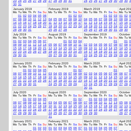
23
24
25
26
27
28
29
27
28
29
30
31
24
25
26
27
28
29
30
29
30
3
30
31
January 2019
February 2019
March 2019
April 20
Mo
Tu
We
Th
Fr
Sa
Su
Mo
Tu
We
Th
Fr
Sa
Su
Mo
Tu
We
Th
Fr
Sa
Su
Mo
Tu
W
01
02
03
04
05
06
01
02
03
01
02
03
01
02
0
07
08
09
10
11
12
13
04
05
06
07
08
09
10
04
05
06
07
08
09
10
08
09
1
14
15
16
17
18
19
20
11
12
13
14
15
16
17
11
12
13
14
15
16
17
15
16
1
21
22
23
24
25
26
27
18
19
20
21
22
23
24
18
19
20
21
22
23
24
22
23
2
28
29
30
31
25
26
27
28
25
26
27
28
29
30
31
29
30
July 2019
August 2019
September 2019
October
Mo
Tu
We
Th
Fr
Sa
Su
Mo
Tu
We
Th
Fr
Sa
Su
Mo
Tu
We
Th
Fr
Sa
Su
Mo
Tu
W
01
02
03
04
05
06
07
01
02
03
04
01
01
0
08
09
10
11
12
13
14
05
06
07
08
09
10
11
02
03
04
05
06
07
08
07
08
0
15
16
17
18
19
20
21
12
13
14
15
16
17
18
09
10
11
12
13
14
15
14
15
1
22
23
24
25
26
27
28
19
20
21
22
23
24
25
16
17
18
19
20
21
22
21
22
2
29
30
31
26
27
28
29
30
31
23
24
25
26
27
28
29
28
29
3
30
January 2020
February 2020
March 2020
April 20
Mo
Tu
We
Th
Fr
Sa
Su
Mo
Tu
We
Th
Fr
Sa
Su
Mo
Tu
We
Th
Fr
Sa
Su
Mo
Tu
W
01
02
03
04
05
01
02
01
0
06
07
08
09
10
11
12
03
04
05
06
07
08
09
02
03
04
05
06
07
08
06
07
0
13
14
15
16
17
18
19
10
11
12
13
14
15
16
09
10
11
12
13
14
15
13
14
1
20
21
22
23
24
25
26
17
18
19
20
21
22
23
16
17
18
19
20
21
22
20
21
2
27
28
29
30
31
24
25
26
27
28
29
23
24
25
26
27
28
29
27
28
2
30
31
July 2020
August 2020
September 2020
October
Mo
Tu
We
Th
Fr
Sa
Su
Mo
Tu
We
Th
Fr
Sa
Su
Mo
Tu
We
Th
Fr
Sa
Su
Mo
Tu
W
01
02
03
04
05
01
02
01
02
03
04
05
06
06
07
08
09
10
11
12
03
04
05
06
07
08
09
07
08
09
10
11
12
13
05
06
0
13
14
15
16
17
18
19
10
11
12
13
14
15
16
14
15
16
17
18
19
20
12
13
1
20
21
22
23
24
25
26
17
18
19
20
21
22
23
21
22
23
24
25
26
27
19
20
2
27
28
29
30
31
24
25
26
27
28
29
30
28
29
30
26
27
2
31
January 2021
February 2021
March 2021
April 20
Mo
Tu
We
Th
Fr
Sa
Su
Mo
Tu
We
Th
Fr
Sa
Su
Mo
Tu
We
Th
Fr
Sa
Su
Mo
Tu
W
01
02
03
01
02
03
04
05
06
07
01
02
03
04
05
06
07