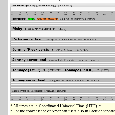
HelioHost.org
(home page) /
HelioNet.org
(support forums)
00
01
02
03
04
05
06
07
08
09
10
11
12
13
16
17
18
19
20
21
22
23
00
01
02
03
04
05
Registrations
open?
or
daily limit exceeded?
(on Ricky / on Johnny / on Tommy)
Ricky
IP: 64.62.211.134 (HTTP / FTP / cPanel)
Ricky server load
(average for last 1 minute / 5 minutes / 15 minutes)
Johnny (Plesk version)
IP: 65.19.141.67 (HTTP / FTP / )
Johnny server load
(average for last 1 minute / 5 minutes / 15 minutes)
Tommy2 (1st IP)
Tommy2 (2nd IP)
IP: (HTTP / FTP)
IP: (HTTP)
Tommy server load
(average for last 1 minute / 5 minutes / 15 minutes)
Nameservers
(ns1.heliohost.org / ns2.heliohost.org)
00
01
02
03
04
05
06
07
08
09
10
11
12
13
16
17
18
19
20
21
22
23
00
01
02
03
04
05
* All times are in Coordinated Universal Time (UTC). *
* For the convenience of American users also in Pacific Standa