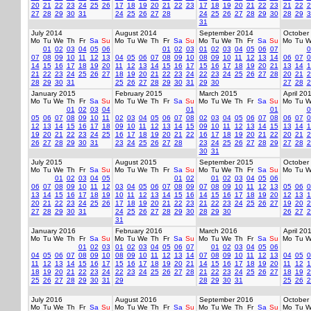
20
21
22
23
24
25
26
17
18
19
20
21
22
23
17
18
19
20
21
22
23
21
22
2
27
28
29
30
31
24
25
26
27
28
24
25
26
27
28
29
30
28
29
3
31
July 2014
August 2014
September 2014
October
Mo
Tu
We
Th
Fr
Sa
Su
Mo
Tu
We
Th
Fr
Sa
Su
Mo
Tu
We
Th
Fr
Sa
Su
Mo
Tu
W
01
02
03
04
05
06
01
02
03
01
02
03
04
05
06
07
0
07
08
09
10
11
12
13
04
05
06
07
08
09
10
08
09
10
11
12
13
14
06
07
0
14
15
16
17
18
19
20
11
12
13
14
15
16
17
15
16
17
18
19
20
21
13
14
1
21
22
23
24
25
26
27
18
19
20
21
22
23
24
22
23
24
25
26
27
28
20
21
2
28
29
30
31
25
26
27
28
29
30
31
29
30
27
28
2
January 2015
February 2015
March 2015
April 20
Mo
Tu
We
Th
Fr
Sa
Su
Mo
Tu
We
Th
Fr
Sa
Su
Mo
Tu
We
Th
Fr
Sa
Su
Mo
Tu
W
01
02
03
04
01
01
0
05
06
07
08
09
10
11
02
03
04
05
06
07
08
02
03
04
05
06
07
08
06
07
0
12
13
14
15
16
17
18
09
10
11
12
13
14
15
09
10
11
12
13
14
15
13
14
1
19
20
21
22
23
24
25
16
17
18
19
20
21
22
16
17
18
19
20
21
22
20
21
2
26
27
28
29
30
31
23
24
25
26
27
28
23
24
25
26
27
28
29
27
28
2
30
31
July 2015
August 2015
September 2015
October
Mo
Tu
We
Th
Fr
Sa
Su
Mo
Tu
We
Th
Fr
Sa
Su
Mo
Tu
We
Th
Fr
Sa
Su
Mo
Tu
W
01
02
03
04
05
01
02
01
02
03
04
05
06
06
07
08
09
10
11
12
03
04
05
06
07
08
09
07
08
09
10
11
12
13
05
06
0
13
14
15
16
17
18
19
10
11
12
13
14
15
16
14
15
16
17
18
19
20
12
13
1
20
21
22
23
24
25
26
17
18
19
20
21
22
23
21
22
23
24
25
26
27
19
20
2
27
28
29
30
31
24
25
26
27
28
29
30
28
29
30
26
27
2
31
January 2016
February 2016
March 2016
April 20
Mo
Tu
We
Th
Fr
Sa
Su
Mo
Tu
We
Th
Fr
Sa
Su
Mo
Tu
We
Th
Fr
Sa
Su
Mo
Tu
W
01
02
03
01
02
03
04
05
06
07
01
02
03
04
05
06
04
05
06
07
08
09
10
08
09
10
11
12
13
14
07
08
09
10
11
12
13
04
05
0
11
12
13
14
15
16
17
15
16
17
18
19
20
21
14
15
16
17
18
19
20
11
12
1
18
19
20
21
22
23
24
22
23
24
25
26
27
28
21
22
23
24
25
26
27
18
19
2
25
26
27
28
29
30
31
29
28
29
30
31
25
26
2
July 2016
August 2016
September 2016
October
Mo
Tu
We
Th
Fr
Sa
Su
Mo
Tu
We
Th
Fr
Sa
Su
Mo
Tu
We
Th
Fr
Sa
Su
Mo
Tu
W