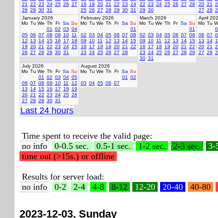
21
22
23
24
25
26
27
18
19
20
21
22
23
24
22
23
24
25
26
27
28
20
21
2
28
29
30
31
25
26
27
28
29
30
31
29
30
27
28
2
January 2026
February 2026
March 2026
April 20
Mo
Tu
We
Th
Fr
Sa
Su
Mo
Tu
We
Th
Fr
Sa
Su
Mo
Tu
We
Th
Fr
Sa
Su
Mo
Tu
W
01
02
03
04
01
01
0
05
06
07
08
09
10
11
02
03
04
05
06
07
08
02
03
04
05
06
07
08
06
07
0
12
13
14
15
16
17
18
09
10
11
12
13
14
15
09
10
11
12
13
14
15
13
14
1
19
20
21
22
23
24
25
16
17
18
19
20
21
22
16
17
18
19
20
21
22
20
21
2
26
27
28
29
30
31
23
24
25
26
27
28
23
24
25
26
27
28
29
27
28
2
30
31
July 2026
August 2026
Mo
Tu
We
Th
Fr
Sa
Su
Mo
Tu
We
Th
Fr
Sa
Su
01
02
03
04
05
01
02
06
07
08
09
10
11
12
03
04
05
06
07
13
14
15
16
17
18
19
20
21
22
23
24
25
26
27
28
29
30
31
Last 24 hours
Time spent to receive the valid page:
no info
0-0.5 sec.
0.5-1 sec.
1-2 sec.
2-3 sec.
3-
time out (>15s.) or offline
Results for server load:
no info
0-2
2-4
4-8
8-12
12-20
20-40
40-80
2023-12-03, Sunday