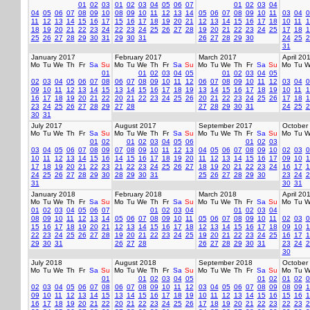
01
02
03
01
02
03
04
05
06
07
01
02
03
04
04
05
06
07
08
09
10
08
09
10
11
12
13
14
05
06
07
08
09
10
11
03
04
0
11
12
13
14
15
16
17
15
16
17
18
19
20
21
12
13
14
15
16
17
18
10
11
1
18
19
20
21
22
23
24
22
23
24
25
26
27
28
19
20
21
22
23
24
25
17
18
1
25
26
27
28
29
30
31
29
30
31
26
27
28
29
30
24
25
2
31
January 2017
February 2017
March 2017
April 20
Mo
Tu
We
Th
Fr
Sa
Su
Mo
Tu
We
Th
Fr
Sa
Su
Mo
Tu
We
Th
Fr
Sa
Su
Mo
Tu
W
01
01
02
03
04
05
01
02
03
04
05
02
03
04
05
06
07
08
06
07
08
09
10
11
12
06
07
08
09
10
11
12
03
04
0
09
10
11
12
13
14
15
13
14
15
16
17
18
19
13
14
15
16
17
18
19
10
11
1
16
17
18
19
20
21
22
20
21
22
23
24
25
26
20
21
22
23
24
25
26
17
18
1
23
24
25
26
27
28
29
27
28
27
28
29
30
31
24
25
2
30
31
July 2017
August 2017
September 2017
October
Mo
Tu
We
Th
Fr
Sa
Su
Mo
Tu
We
Th
Fr
Sa
Su
Mo
Tu
We
Th
Fr
Sa
Su
Mo
Tu
W
01
02
01
02
03
04
05
06
01
02
03
03
04
05
06
07
08
09
07
08
09
10
11
12
13
04
05
06
07
08
09
10
02
03
0
10
11
12
13
14
15
16
14
15
16
17
18
19
20
11
12
13
14
15
16
17
09
10
1
17
18
19
20
21
22
23
21
22
23
24
25
26
27
18
19
20
21
22
23
24
16
17
1
24
25
26
27
28
29
30
28
29
30
31
25
26
27
28
29
30
23
24
2
31
30
31
January 2018
February 2018
March 2018
April 20
Mo
Tu
We
Th
Fr
Sa
Su
Mo
Tu
We
Th
Fr
Sa
Su
Mo
Tu
We
Th
Fr
Sa
Su
Mo
Tu
W
01
02
03
04
05
06
07
01
02
03
04
01
02
03
04
08
09
10
11
12
13
14
05
06
07
08
09
10
11
05
06
07
08
09
10
11
02
03
0
15
16
17
18
19
20
21
12
13
14
15
16
17
18
12
13
14
15
16
17
18
09
10
1
22
23
24
25
26
27
28
19
20
21
22
23
24
25
19
20
21
22
23
24
25
16
17
1
29
30
31
26
27
28
26
27
28
29
30
31
23
24
2
30
July 2018
August 2018
September 2018
October
Mo
Tu
We
Th
Fr
Sa
Su
Mo
Tu
We
Th
Fr
Sa
Su
Mo
Tu
We
Th
Fr
Sa
Su
Mo
Tu
W
01
01
02
03
04
05
01
02
01
02
0
02
03
04
05
06
07
08
06
07
08
09
10
11
12
03
04
05
06
07
08
09
08
09
1
09
10
11
12
13
14
15
13
14
15
16
17
18
19
10
11
12
13
14
15
16
15
16
1
16
17
18
19
20
21
22
20
21
22
23
24
25
26
17
18
19
20
21
22
23
22
23
2