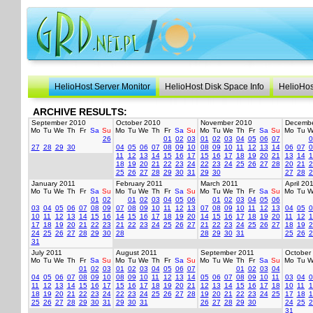
HelioHost Server Monitor
HelioHost Disk Space Info
HelioHos
ARCHIVE RESULTS:
September 2010
October 2010
November 2010
Decembe
Mo
Tu
We
Th
Fr
Sa
Su
Mo
Tu
We
Th
Fr
Sa
Su
Mo
Tu
We
Th
Fr
Sa
Su
Mo
Tu
W
26
01
02
03
01
02
03
04
05
06
07
0
27
28
29
30
04
05
06
07
08
09
10
08
09
10
11
12
13
14
06
07
0
11
12
13
14
15
16
17
15
16
17
18
19
20
21
13
14
1
18
19
20
21
22
23
24
22
23
24
25
26
27
28
20
21
2
25
26
27
28
29
30
31
29
30
27
28
2
January 2011
February 2011
March 2011
April 20
Mo
Tu
We
Th
Fr
Sa
Su
Mo
Tu
We
Th
Fr
Sa
Su
Mo
Tu
We
Th
Fr
Sa
Su
Mo
Tu
W
01
02
01
02
03
04
05
06
01
02
03
04
05
06
03
04
05
06
07
08
09
07
08
09
10
11
12
13
07
08
09
10
11
12
13
04
05
0
10
11
12
13
14
15
16
14
15
16
17
18
19
20
14
15
16
17
18
19
20
11
12
1
17
18
19
20
21
22
23
21
22
23
24
25
26
27
21
22
23
24
25
26
27
18
19
2
24
25
26
27
28
29
30
28
28
29
30
31
25
26
2
31
July 2011
August 2011
September 2011
October
Mo
Tu
We
Th
Fr
Sa
Su
Mo
Tu
We
Th
Fr
Sa
Su
Mo
Tu
We
Th
Fr
Sa
Su
Mo
Tu
W
01
02
03
01
02
03
04
05
06
07
01
02
03
04
04
05
06
07
08
09
10
08
09
10
11
12
13
14
05
06
07
08
09
10
11
03
04
0
11
12
13
14
15
16
17
15
16
17
18
19
20
21
12
13
14
15
16
17
18
10
11
1
18
19
20
21
22
23
24
22
23
24
25
26
27
28
19
20
21
22
23
24
25
17
18
1
25
26
27
28
29
30
31
29
30
31
26
27
28
29
30
24
25
2
31