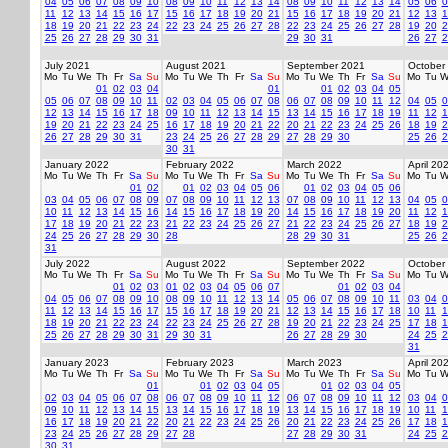
04
05
06
07
08
09
10
08
09
10
11
12
13
14
08
09
10
11
12
13
14
05
06
0
11
12
13
14
15
16
17
15
16
17
18
19
20
21
15
16
17
18
19
20
21
12
13
1
18
19
20
21
22
23
24
22
23
24
25
26
27
28
22
23
24
25
26
27
28
19
20
2
25
26
27
28
29
30
31
29
30
31
26
27
2
July 2021
August 2021
September 2021
October
Mo
Tu
We
Th
Fr
Sa
Su
Mo
Tu
We
Th
Fr
Sa
Su
Mo
Tu
We
Th
Fr
Sa
Su
Mo
Tu
W
01
02
03
04
01
01
02
03
04
05
05
06
07
08
09
10
11
02
03
04
05
06
07
08
06
07
08
09
10
11
12
04
05
0
12
13
14
15
16
17
18
09
10
11
12
13
14
15
13
14
15
16
17
18
19
11
12
1
19
20
21
22
23
24
25
16
17
18
19
20
21
22
20
21
22
23
24
25
26
18
19
2
26
27
28
29
30
31
23
24
25
26
27
28
29
27
28
29
30
25
26
2
30
31
January 2022
February 2022
March 2022
April 20
Mo
Tu
We
Th
Fr
Sa
Su
Mo
Tu
We
Th
Fr
Sa
Su
Mo
Tu
We
Th
Fr
Sa
Su
Mo
Tu
W
01
02
01
02
03
04
05
06
01
02
03
04
05
06
03
04
05
06
07
08
09
07
08
09
10
11
12
13
07
08
09
10
11
12
13
04
05
0
10
11
12
13
14
15
16
14
15
16
17
18
19
20
14
15
16
17
18
19
20
11
12
1
17
18
19
20
21
22
23
21
22
23
24
25
26
27
21
22
23
24
25
26
27
18
19
2
24
25
26
27
28
29
30
28
28
29
30
31
25
26
2
31
July 2022
August 2022
September 2022
October
Mo
Tu
We
Th
Fr
Sa
Su
Mo
Tu
We
Th
Fr
Sa
Su
Mo
Tu
We
Th
Fr
Sa
Su
Mo
Tu
W
01
02
03
01
02
03
04
05
06
07
01
02
03
04
04
05
06
07
08
09
10
08
09
10
11
12
13
14
05
06
07
08
09
10
11
03
04
0
11
12
13
14
15
16
17
15
16
17
18
19
20
21
12
13
14
15
16
17
18
10
11
1
18
19
20
21
22
23
24
22
23
24
25
26
27
28
19
20
21
22
23
24
25
17
18
1
25
26
27
28
29
30
31
29
30
31
26
27
28
29
30
24
25
2
31
January 2023
February 2023
March 2023
April 20
Mo
Tu
We
Th
Fr
Sa
Su
Mo
Tu
We
Th
Fr
Sa
Su
Mo
Tu
We
Th
Fr
Sa
Su
Mo
Tu
W
01
01
02
03
04
05
01
02
03
04
05
02
03
04
05
06
07
08
06
07
08
09
10
11
12
06
07
08
09
10
11
12
03
04
0
09
10
11
12
13
14
15
13
14
15
16
17
18
19
13
14
15
16
17
18
19
10
11
1
16
17
18
19
20
21
22
20
21
22
23
24
25
26
20
21
22
23
24
25
26
17
18
1
23
24
25
26
27
28
29
27
28
27
28
29
30
31
24
25
2
30
31