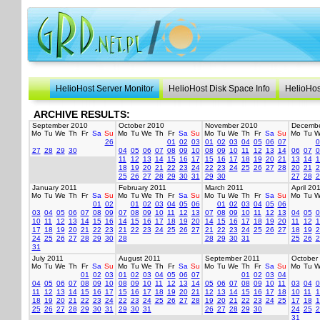
HelioHost Server Monitor
HelioHost Disk Space Info
HelioHos
ARCHIVE RESULTS:
September 2010
October 2010
November 2010
Decembe
Mo
Tu
We
Th
Fr
Sa
Su
Mo
Tu
We
Th
Fr
Sa
Su
Mo
Tu
We
Th
Fr
Sa
Su
Mo
Tu
W
26
01
02
03
01
02
03
04
05
06
07
0
27
28
29
30
04
05
06
07
08
09
10
08
09
10
11
12
13
14
06
07
0
11
12
13
14
15
16
17
15
16
17
18
19
20
21
13
14
1
18
19
20
21
22
23
24
22
23
24
25
26
27
28
20
21
2
25
26
27
28
29
30
31
29
30
27
28
2
January 2011
February 2011
March 2011
April 20
Mo
Tu
We
Th
Fr
Sa
Su
Mo
Tu
We
Th
Fr
Sa
Su
Mo
Tu
We
Th
Fr
Sa
Su
Mo
Tu
W
01
02
01
02
03
04
05
06
01
02
03
04
05
06
03
04
05
06
07
08
09
07
08
09
10
11
12
13
07
08
09
10
11
12
13
04
05
0
10
11
12
13
14
15
16
14
15
16
17
18
19
20
14
15
16
17
18
19
20
11
12
1
17
18
19
20
21
22
23
21
22
23
24
25
26
27
21
22
23
24
25
26
27
18
19
2
24
25
26
27
28
29
30
28
28
29
30
31
25
26
2
31
July 2011
August 2011
September 2011
October
Mo
Tu
We
Th
Fr
Sa
Su
Mo
Tu
We
Th
Fr
Sa
Su
Mo
Tu
We
Th
Fr
Sa
Su
Mo
Tu
W
01
02
03
01
02
03
04
05
06
07
01
02
03
04
04
05
06
07
08
09
10
08
09
10
11
12
13
14
05
06
07
08
09
10
11
03
04
0
11
12
13
14
15
16
17
15
16
17
18
19
20
21
12
13
14
15
16
17
18
10
11
1
18
19
20
21
22
23
24
22
23
24
25
26
27
28
19
20
21
22
23
24
25
17
18
1
25
26
27
28
29
30
31
29
30
31
26
27
28
29
30
24
25
2
31