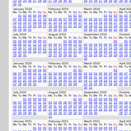
23
24
25
26
27
28
29
27
28
29
30
31
24
25
26
27
28
29
30
29
30
3
30
31
January 2019
February 2019
March 2019
April 20
Mo
Tu
We
Th
Fr
Sa
Su
Mo
Tu
We
Th
Fr
Sa
Su
Mo
Tu
We
Th
Fr
Sa
Su
Mo
Tu
W
01
02
03
04
05
06
01
02
03
01
02
03
01
02
0
07
08
09
10
11
12
13
04
05
06
07
08
09
10
04
05
06
07
08
09
10
08
09
1
14
15
16
17
18
19
20
11
12
13
14
15
16
17
11
12
13
14
15
16
17
15
16
1
21
22
23
24
25
26
27
18
19
20
21
22
23
24
18
19
20
21
22
23
24
22
23
2
28
29
30
31
25
26
27
28
25
26
27
28
29
30
31
29
30
July 2019
August 2019
September 2019
October
Mo
Tu
We
Th
Fr
Sa
Su
Mo
Tu
We
Th
Fr
Sa
Su
Mo
Tu
We
Th
Fr
Sa
Su
Mo
Tu
W
01
02
03
04
05
06
07
01
02
03
04
01
01
0
08
09
10
11
12
13
14
05
06
07
08
09
10
11
02
03
04
05
06
07
08
07
08
0
15
16
17
18
19
20
21
12
13
14
15
16
17
18
09
10
11
12
13
14
15
14
15
1
22
23
24
25
26
27
28
19
20
21
22
23
24
25
16
17
18
19
20
21
22
21
22
2
29
30
31
26
27
28
29
30
31
23
24
25
26
27
28
29
28
29
3
30
January 2020
February 2020
March 2020
April 20
Mo
Tu
We
Th
Fr
Sa
Su
Mo
Tu
We
Th
Fr
Sa
Su
Mo
Tu
We
Th
Fr
Sa
Su
Mo
Tu
W
01
02
03
04
05
01
02
01
0
06
07
08
09
10
11
12
03
04
05
06
07
08
09
02
03
04
05
06
07
08
06
07
0
13
14
15
16
17
18
19
10
11
12
13
14
15
16
09
10
11
12
13
14
15
13
14
1
20
21
22
23
24
25
26
17
18
19
20
21
22
23
16
17
18
19
20
21
22
20
21
2
27
28
29
30
31
24
25
26
27
28
29
23
24
25
26
27
28
29
27
28
2
30
31
July 2020
August 2020
September 2020
October
Mo
Tu
We
Th
Fr
Sa
Su
Mo
Tu
We
Th
Fr
Sa
Su
Mo
Tu
We
Th
Fr
Sa
Su
Mo
Tu
W
01
02
03
04
05
01
02
01
02
03
04
05
06
06
07
08
09
10
11
12
03
04
05
06
07
08
09
07
08
09
10
11
12
13
05
06
0
13
14
15
16
17
18
19
10
11
12
13
14
15
16
14
15
16
17
18
19
20
12
13
1
20
21
22
23
24
25
26
17
18
19
20
21
22
23
21
22
23
24
25
26
27
19
20
2
27
28
29
30
31
24
25
26
27
28
29
30
28
29
30
26
27
2
31
January 2021
February 2021
March 2021
April 20
Mo
Tu
We
Th
Fr
Sa
Su
Mo
Tu
We
Th
Fr
Sa
Su
Mo
Tu
We
Th
Fr
Sa
Su
Mo
Tu
W
01
02
03
01
02
03
04
05
06
07
01
02
03
04
05
06
07