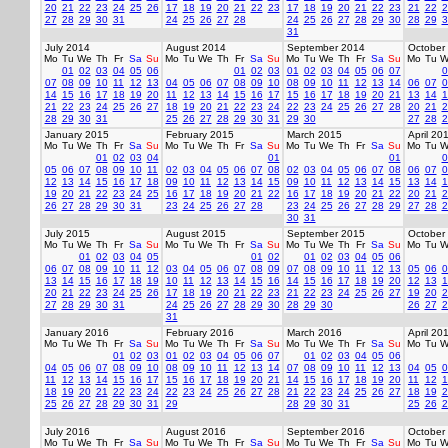
20
21
22
23
24
25
26
17
18
19
20
21
22
23
17
18
19
20
21
22
23
21
22
2
27
28
29
30
31
24
25
26
27
28
24
25
26
27
28
29
30
28
29
3
31
July 2014
August 2014
September 2014
October
Mo
Tu
We
Th
Fr
Sa
Su
Mo
Tu
We
Th
Fr
Sa
Su
Mo
Tu
We
Th
Fr
Sa
Su
Mo
Tu
W
01
02
03
04
05
06
01
02
03
01
02
03
04
05
06
07
0
07
08
09
10
11
12
13
04
05
06
07
08
09
10
08
09
10
11
12
13
14
06
07
0
14
15
16
17
18
19
20
11
12
13
14
15
16
17
15
16
17
18
19
20
21
13
14
1
21
22
23
24
25
26
27
18
19
20
21
22
23
24
22
23
24
25
26
27
28
20
21
2
28
29
30
31
25
26
27
28
29
30
31
29
30
27
28
2
January 2015
February 2015
March 2015
April 20
Mo
Tu
We
Th
Fr
Sa
Su
Mo
Tu
We
Th
Fr
Sa
Su
Mo
Tu
We
Th
Fr
Sa
Su
Mo
Tu
W
01
02
03
04
01
01
0
05
06
07
08
09
10
11
02
03
04
05
06
07
08
02
03
04
05
06
07
08
06
07
0
12
13
14
15
16
17
18
09
10
11
12
13
14
15
09
10
11
12
13
14
15
13
14
1
19
20
21
22
23
24
25
16
17
18
19
20
21
22
16
17
18
19
20
21
22
20
21
2
26
27
28
29
30
31
23
24
25
26
27
28
23
24
25
26
27
28
29
27
28
2
30
31
July 2015
August 2015
September 2015
October
Mo
Tu
We
Th
Fr
Sa
Su
Mo
Tu
We
Th
Fr
Sa
Su
Mo
Tu
We
Th
Fr
Sa
Su
Mo
Tu
W
01
02
03
04
05
01
02
01
02
03
04
05
06
06
07
08
09
10
11
12
03
04
05
06
07
08
09
07
08
09
10
11
12
13
05
06
0
13
14
15
16
17
18
19
10
11
12
13
14
15
16
14
15
16
17
18
19
20
12
13
1
20
21
22
23
24
25
26
17
18
19
20
21
22
23
21
22
23
24
25
26
27
19
20
2
27
28
29
30
31
24
25
26
27
28
29
30
28
29
30
26
27
2
31
January 2016
February 2016
March 2016
April 20
Mo
Tu
We
Th
Fr
Sa
Su
Mo
Tu
We
Th
Fr
Sa
Su
Mo
Tu
We
Th
Fr
Sa
Su
Mo
Tu
W
01
02
03
01
02
03
04
05
06
07
01
02
03
04
05
06
04
05
06
07
08
09
10
08
09
10
11
12
13
14
07
08
09
10
11
12
13
04
05
0
11
12
13
14
15
16
17
15
16
17
18
19
20
21
14
15
16
17
18
19
20
11
12
1
18
19
20
21
22
23
24
22
23
24
25
26
27
28
21
22
23
24
25
26
27
18
19
2
25
26
27
28
29
30
31
29
28
29
30
31
25
26
2
July 2016
August 2016
September 2016
October
Mo
Tu
We
Th
Fr
Sa
Su
Mo
Tu
We
Th
Fr
Sa
Su
Mo
Tu
We
Th
Fr
Sa
Su
Mo
Tu
W