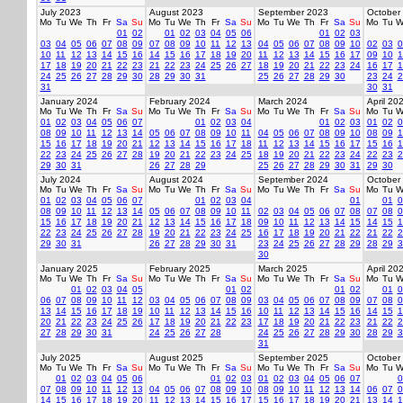
July 2023
August 2023
September 2023
October
Mo
Tu
We
Th
Fr
Sa
Su
Mo
Tu
We
Th
Fr
Sa
Su
Mo
Tu
We
Th
Fr
Sa
Su
Mo
Tu
W
01
02
01
02
03
04
05
06
01
02
03
03
04
05
06
07
08
09
07
08
09
10
11
12
13
04
05
06
07
08
09
10
02
03
0
10
11
12
13
14
15
16
14
15
16
17
18
19
20
11
12
13
14
15
16
17
09
10
1
17
18
19
20
21
22
23
21
22
23
24
25
26
27
18
19
20
21
22
23
24
16
17
1
24
25
26
27
28
29
30
28
29
30
31
25
26
27
28
29
30
23
24
2
31
30
31
January 2024
February 2024
March 2024
April 20
Mo
Tu
We
Th
Fr
Sa
Su
Mo
Tu
We
Th
Fr
Sa
Su
Mo
Tu
We
Th
Fr
Sa
Su
Mo
Tu
W
01
02
03
04
05
06
07
01
02
03
04
01
02
03
01
02
0
08
09
10
11
12
13
14
05
06
07
08
09
10
11
04
05
06
07
08
09
10
08
09
1
15
16
17
18
19
20
21
12
13
14
15
16
17
18
11
12
13
14
15
16
17
15
16
1
22
23
24
25
26
27
28
19
20
21
22
23
24
25
18
19
20
21
22
23
24
22
23
2
29
30
31
26
27
28
29
25
26
27
28
29
30
31
29
30
July 2024
August 2024
September 2024
October
Mo
Tu
We
Th
Fr
Sa
Su
Mo
Tu
We
Th
Fr
Sa
Su
Mo
Tu
We
Th
Fr
Sa
Su
Mo
Tu
W
01
02
03
04
05
06
07
01
02
03
04
01
01
0
08
09
10
11
12
13
14
05
06
07
08
09
10
11
02
03
04
05
06
07
08
07
08
0
15
16
17
18
19
20
21
12
13
14
15
16
17
18
09
10
11
12
13
14
15
14
15
1
22
23
24
25
26
27
28
19
20
21
22
23
24
25
16
17
18
19
20
21
22
21
22
2
29
30
31
26
27
28
29
30
31
23
24
25
26
27
28
29
28
29
3
30
January 2025
February 2025
March 2025
April 20
Mo
Tu
We
Th
Fr
Sa
Su
Mo
Tu
We
Th
Fr
Sa
Su
Mo
Tu
We
Th
Fr
Sa
Su
Mo
Tu
W
01
02
03
04
05
01
02
01
02
01
0
06
07
08
09
10
11
12
03
04
05
06
07
08
09
03
04
05
06
07
08
09
07
08
0
13
14
15
16
17
18
19
10
11
12
13
14
15
16
10
11
12
13
14
15
16
14
15
1
20
21
22
23
24
25
26
17
18
19
20
21
22
23
17
18
19
20
21
22
23
21
22
2
27
28
29
30
31
24
25
26
27
28
24
25
26
27
28
29
30
28
29
3
31
July 2025
August 2025
September 2025
October
Mo
Tu
We
Th
Fr
Sa
Su
Mo
Tu
We
Th
Fr
Sa
Su
Mo
Tu
We
Th
Fr
Sa
Su
Mo
Tu
W
01
02
03
04
05
06
01
02
03
01
02
03
04
05
06
07
0
07
08
09
10
11
12
13
04
05
06
07
08
09
10
08
09
10
11
12
13
14
06
07
0
14
15
16
17
18
19
20
11
12
13
14
15
16
17
15
16
17
18
19
20
21
13
14
1