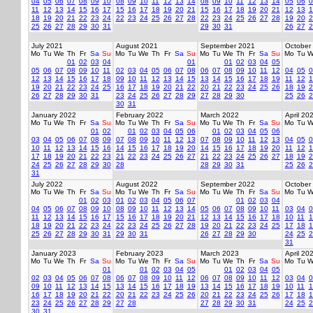
04
05
06
07
08
09
10
08
09
10
11
12
13
14
08
09
10
11
12
13
14
05
06
0
11
12
13
14
15
16
17
15
16
17
18
19
20
21
15
16
17
18
19
20
21
12
13
1
18
19
20
21
22
23
24
22
23
24
25
26
27
28
22
23
24
25
26
27
28
19
20
2
25
26
27
28
29
30
31
29
30
31
26
27
2
July 2021
August 2021
September 2021
October
Mo
Tu
We
Th
Fr
Sa
Su
Mo
Tu
We
Th
Fr
Sa
Su
Mo
Tu
We
Th
Fr
Sa
Su
Mo
Tu
W
01
02
03
04
01
01
02
03
04
05
05
06
07
08
09
10
11
02
03
04
05
06
07
08
06
07
08
09
10
11
12
04
05
0
12
13
14
15
16
17
18
09
10
11
12
13
14
15
13
14
15
16
17
18
19
11
12
1
19
20
21
22
23
24
25
16
17
18
19
20
21
22
20
21
22
23
24
25
26
18
19
2
26
27
28
29
30
31
23
24
25
26
27
28
29
27
28
29
30
25
26
2
30
31
January 2022
February 2022
March 2022
April 20
Mo
Tu
We
Th
Fr
Sa
Su
Mo
Tu
We
Th
Fr
Sa
Su
Mo
Tu
We
Th
Fr
Sa
Su
Mo
Tu
W
01
02
01
02
03
04
05
06
01
02
03
04
05
06
03
04
05
06
07
08
09
07
08
09
10
11
12
13
07
08
09
10
11
12
13
04
05
0
10
11
12
13
14
15
16
14
15
16
17
18
19
20
14
15
16
17
18
19
20
11
12
1
17
18
19
20
21
22
23
21
22
23
24
25
26
27
21
22
23
24
25
26
27
18
19
2
24
25
26
27
28
29
30
28
28
29
30
31
25
26
2
31
July 2022
August 2022
September 2022
October
Mo
Tu
We
Th
Fr
Sa
Su
Mo
Tu
We
Th
Fr
Sa
Su
Mo
Tu
We
Th
Fr
Sa
Su
Mo
Tu
W
01
02
03
01
02
03
04
05
06
07
01
02
03
04
04
05
06
07
08
09
10
08
09
10
11
12
13
14
05
06
07
08
09
10
11
03
04
0
11
12
13
14
15
16
17
15
16
17
18
19
20
21
12
13
14
15
16
17
18
10
11
1
18
19
20
21
22
23
24
22
23
24
25
26
27
28
19
20
21
22
23
24
25
17
18
1
25
26
27
28
29
30
31
29
30
31
26
27
28
29
30
24
25
2
31
January 2023
February 2023
March 2023
April 20
Mo
Tu
We
Th
Fr
Sa
Su
Mo
Tu
We
Th
Fr
Sa
Su
Mo
Tu
We
Th
Fr
Sa
Su
Mo
Tu
W
01
01
02
03
04
05
01
02
03
04
05
02
03
04
05
06
07
08
06
07
08
09
10
11
12
06
07
08
09
10
11
12
03
04
0
09
10
11
12
13
14
15
13
14
15
16
17
18
19
13
14
15
16
17
18
19
10
11
1
16
17
18
19
20
21
22
20
21
22
23
24
25
26
20
21
22
23
24
25
26
17
18
1
23
24
25
26
27
28
29
27
28
27
28
29
30
31
24
25
2
30
31