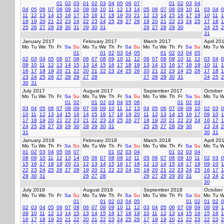
01
02
03
01
02
03
04
05
06
07
01
02
03
04
04
05
06
07
08
09
10
08
09
10
11
12
13
14
05
06
07
08
09
10
11
03
04
0
11
12
13
14
15
16
17
15
16
17
18
19
20
21
12
13
14
15
16
17
18
10
11
1
18
19
20
21
22
23
24
22
23
24
25
26
27
28
19
20
21
22
23
24
25
17
18
1
25
26
27
28
29
30
31
29
30
31
26
27
28
29
30
24
25
2
31
January 2017
February 2017
March 2017
April 20
Mo
Tu
We
Th
Fr
Sa
Su
Mo
Tu
We
Th
Fr
Sa
Su
Mo
Tu
We
Th
Fr
Sa
Su
Mo
Tu
W
01
01
02
03
04
05
01
02
03
04
05
02
03
04
05
06
07
08
06
07
08
09
10
11
12
06
07
08
09
10
11
12
03
04
0
09
10
11
12
13
14
15
13
14
15
16
17
18
19
13
14
15
16
17
18
19
10
11
1
16
17
18
19
20
21
22
20
21
22
23
24
25
26
20
21
22
23
24
25
26
17
18
1
23
24
25
26
27
28
29
27
28
27
28
29
30
31
24
25
2
30
31
July 2017
August 2017
September 2017
October
Mo
Tu
We
Th
Fr
Sa
Su
Mo
Tu
We
Th
Fr
Sa
Su
Mo
Tu
We
Th
Fr
Sa
Su
Mo
Tu
W
01
02
01
02
03
04
05
06
01
02
03
03
04
05
06
07
08
09
07
08
09
10
11
12
13
04
05
06
07
08
09
10
02
03
0
10
11
12
13
14
15
16
14
15
16
17
18
19
20
11
12
13
14
15
16
17
09
10
1
17
18
19
20
21
22
23
21
22
23
24
25
26
27
18
19
20
21
22
23
24
16
17
1
24
25
26
27
28
29
30
28
29
30
31
25
26
27
28
29
30
23
24
2
31
30
31
January 2018
February 2018
March 2018
April 20
Mo
Tu
We
Th
Fr
Sa
Su
Mo
Tu
We
Th
Fr
Sa
Su
Mo
Tu
We
Th
Fr
Sa
Su
Mo
Tu
W
01
02
03
04
05
06
07
01
02
03
04
01
02
03
04
08
09
10
11
12
13
14
05
06
07
08
09
10
11
05
06
07
08
09
10
11
02
03
0
15
16
17
18
19
20
21
12
13
14
15
16
17
18
12
13
14
15
16
17
18
09
10
1
22
23
24
25
26
27
28
19
20
21
22
23
24
25
19
20
21
22
23
24
25
16
17
1
29
30
31
26
27
28
26
27
28
29
30
31
23
24
2
30
July 2018
August 2018
September 2018
October
Mo
Tu
We
Th
Fr
Sa
Su
Mo
Tu
We
Th
Fr
Sa
Su
Mo
Tu
We
Th
Fr
Sa
Su
Mo
Tu
W
01
01
02
03
04
05
01
02
01
02
0
02
03
04
05
06
07
08
06
07
08
09
10
11
12
03
04
05
06
07
08
09
08
09
1
09
10
11
12
13
14
15
13
14
15
16
17
18
19
10
11
12
13
14
15
16
15
16
1
16
17
18
19
20
21
22
20
21
22
23
24
25
26
17
18
19
20
21
22
23
22
23
2