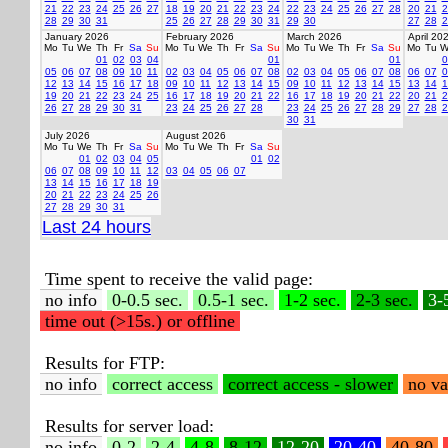
21
22
23
24
25
26
27
18
19
20
21
22
23
24
22
23
24
25
26
27
28
20
21
2
28
29
30
31
25
26
27
28
29
30
31
29
30
27
28
2
January 2026
February 2026
March 2026
April 20
Mo
Tu
We
Th
Fr
Sa
Su
Mo
Tu
We
Th
Fr
Sa
Su
Mo
Tu
We
Th
Fr
Sa
Su
Mo
Tu
W
01
02
03
04
01
01
0
05
06
07
08
09
10
11
02
03
04
05
06
07
08
02
03
04
05
06
07
08
06
07
0
12
13
14
15
16
17
18
09
10
11
12
13
14
15
09
10
11
12
13
14
15
13
14
1
19
20
21
22
23
24
25
16
17
18
19
20
21
22
16
17
18
19
20
21
22
20
21
2
26
27
28
29
30
31
23
24
25
26
27
28
23
24
25
26
27
28
29
27
28
2
30
31
July 2026
August 2026
Mo
Tu
We
Th
Fr
Sa
Su
Mo
Tu
We
Th
Fr
Sa
Su
01
02
03
04
05
01
02
06
07
08
09
10
11
12
03
04
05
06
07
13
14
15
16
17
18
19
20
21
22
23
24
25
26
27
28
29
30
31
Last 24 hours
Time spent to receive the valid page:
no info
0-0.5 sec.
0.5-1 sec.
1-2 sec.
2-3 sec.
3-
time out (>15s.) or offline
Results for FTP:
no info
correct access
correct access - slower
no va
Results for server load:
no info
0-2
2-4
4-8
8-12
12-20
20-40
40-80