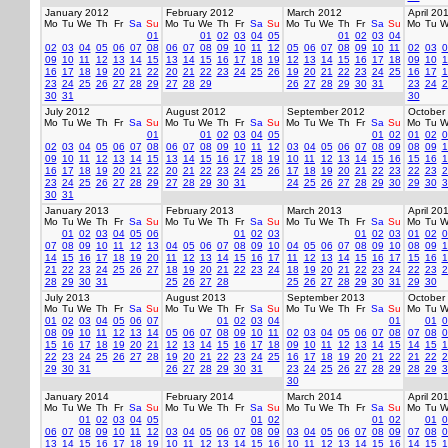
January 2012
February 2012
March 2012
April 20
Mo
Tu
We
Th
Fr
Sa
Su
Mo
Tu
We
Th
Fr
Sa
Su
Mo
Tu
We
Th
Fr
Sa
Su
Mo
Tu
W
01
01
02
03
04
05
01
02
03
04
02
03
04
05
06
07
08
06
07
08
09
10
11
12
05
06
07
08
09
10
11
02
03
0
09
10
11
12
13
14
15
13
14
15
16
17
18
19
12
13
14
15
16
17
18
09
10
1
16
17
18
19
20
21
22
20
21
22
23
24
25
26
19
20
21
22
23
24
25
16
17
1
23
24
25
26
27
28
29
27
28
29
26
27
28
29
30
31
23
24
2
30
31
30
July 2012
August 2012
September 2012
October
Mo
Tu
We
Th
Fr
Sa
Su
Mo
Tu
We
Th
Fr
Sa
Su
Mo
Tu
We
Th
Fr
Sa
Su
Mo
Tu
W
01
01
02
03
04
05
01
02
01
02
0
02
03
04
05
06
07
08
06
07
08
09
10
11
12
03
04
05
06
07
08
09
08
09
1
09
10
11
12
13
14
15
13
14
15
16
17
18
19
10
11
12
13
14
15
16
15
16
1
16
17
18
19
20
21
22
20
21
22
23
24
25
26
17
18
19
20
21
22
23
22
23
2
23
24
25
26
27
28
29
27
28
29
30
31
24
25
26
27
28
29
30
29
30
3
30
31
January 2013
February 2013
March 2013
April 20
Mo
Tu
We
Th
Fr
Sa
Su
Mo
Tu
We
Th
Fr
Sa
Su
Mo
Tu
We
Th
Fr
Sa
Su
Mo
Tu
W
01
02
03
04
05
06
01
02
03
01
02
03
01
02
0
07
08
09
10
11
12
13
04
05
06
07
08
09
10
04
05
06
07
08
09
10
08
09
1
14
15
16
17
18
19
20
11
12
13
14
15
16
17
11
12
13
14
15
16
17
15
16
1
21
22
23
24
25
26
27
18
19
20
21
22
23
24
18
19
20
21
22
23
24
22
23
2
28
29
30
31
25
26
27
28
25
26
27
28
29
30
31
29
30
July 2013
August 2013
September 2013
October
Mo
Tu
We
Th
Fr
Sa
Su
Mo
Tu
We
Th
Fr
Sa
Su
Mo
Tu
We
Th
Fr
Sa
Su
Mo
Tu
W
01
02
03
04
05
06
07
01
02
03
04
01
01
0
08
09
10
11
12
13
14
05
06
07
08
09
10
11
02
03
04
05
06
07
08
07
08
0
15
16
17
18
19
20
21
12
13
14
15
16
17
18
09
10
11
12
13
14
15
14
15
1
22
23
24
25
26
27
28
19
20
21
22
23
24
25
16
17
18
19
20
21
22
21
22
2
29
30
31
26
27
28
29
30
31
23
24
25
26
27
28
29
28
29
3
30
January 2014
February 2014
March 2014
April 20
Mo
Tu
We
Th
Fr
Sa
Su
Mo
Tu
We
Th
Fr
Sa
Su
Mo
Tu
We
Th
Fr
Sa
Su
Mo
Tu
W
01
02
03
04
05
01
02
01
02
01
0
06
07
08
09
10
11
12
03
04
05
06
07
08
09
03
04
05
06
07
08
09
07
08
0
13
14
15
16
17
18
19
10
11
12
13
14
15
16
10
11
12
13
14
15
16
14
15
1