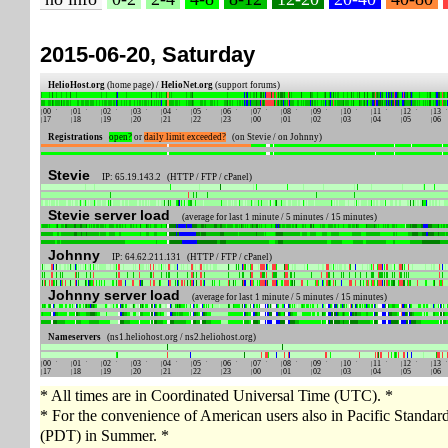
2015-06-20, Saturday
HelioHost.org
(home page) /
HelioNet.org
(support forums)
00
01
02
03
04
05
06
07
08
09
10
11
12
13
17
18
19
20
21
22
23
00
01
02
03
04
05
06
Registrations
open?
or
daily limit exceeded?
(on Stevie / on Johnny)
Stevie
IP: 65.19.143.2 (HTTP / FTP / cPanel)
Stevie server load
(average for last 1 minute / 5 minutes / 15 minutes)
Johnny
IP: 64.62.211.131 (HTTP / FTP / cPanel)
Johnny server load
(average for last 1 minute / 5 minutes / 15 minutes)
Nameservers
(ns1.heliohost.org / ns2.heliohost.org)
00
01
02
03
04
05
06
07
08
09
10
11
12
13
17
18
19
20
21
22
23
00
01
02
03
04
05
06
* All times are in Coordinated Universal Time (UTC). *
* For the convenience of American users also in Pacific Standa
(PDT) in Summer. *