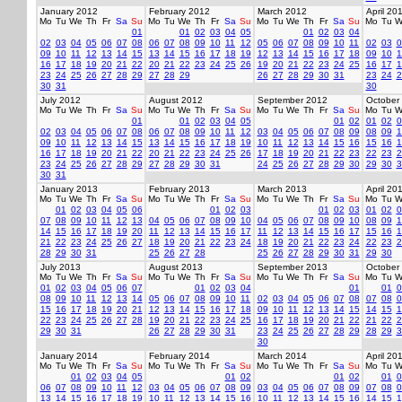
January 2012
February 2012
March 2012
April 20
Mo
Tu
We
Th
Fr
Sa
Su
Mo
Tu
We
Th
Fr
Sa
Su
Mo
Tu
We
Th
Fr
Sa
Su
Mo
Tu
W
01
01
02
03
04
05
01
02
03
04
02
03
04
05
06
07
08
06
07
08
09
10
11
12
05
06
07
08
09
10
11
02
03
0
09
10
11
12
13
14
15
13
14
15
16
17
18
19
12
13
14
15
16
17
18
09
10
1
16
17
18
19
20
21
22
20
21
22
23
24
25
26
19
20
21
22
23
24
25
16
17
1
23
24
25
26
27
28
29
27
28
29
26
27
28
29
30
31
23
24
2
30
31
30
July 2012
August 2012
September 2012
October
Mo
Tu
We
Th
Fr
Sa
Su
Mo
Tu
We
Th
Fr
Sa
Su
Mo
Tu
We
Th
Fr
Sa
Su
Mo
Tu
W
01
01
02
03
04
05
01
02
01
02
0
02
03
04
05
06
07
08
06
07
08
09
10
11
12
03
04
05
06
07
08
09
08
09
1
09
10
11
12
13
14
15
13
14
15
16
17
18
19
10
11
12
13
14
15
16
15
16
1
16
17
18
19
20
21
22
20
21
22
23
24
25
26
17
18
19
20
21
22
23
22
23
2
23
24
25
26
27
28
29
27
28
29
30
31
24
25
26
27
28
29
30
29
30
3
30
31
January 2013
February 2013
March 2013
April 20
Mo
Tu
We
Th
Fr
Sa
Su
Mo
Tu
We
Th
Fr
Sa
Su
Mo
Tu
We
Th
Fr
Sa
Su
Mo
Tu
W
01
02
03
04
05
06
01
02
03
01
02
03
01
02
0
07
08
09
10
11
12
13
04
05
06
07
08
09
10
04
05
06
07
08
09
10
08
09
1
14
15
16
17
18
19
20
11
12
13
14
15
16
17
11
12
13
14
15
16
17
15
16
1
21
22
23
24
25
26
27
18
19
20
21
22
23
24
18
19
20
21
22
23
24
22
23
2
28
29
30
31
25
26
27
28
25
26
27
28
29
30
31
29
30
July 2013
August 2013
September 2013
October
Mo
Tu
We
Th
Fr
Sa
Su
Mo
Tu
We
Th
Fr
Sa
Su
Mo
Tu
We
Th
Fr
Sa
Su
Mo
Tu
W
01
02
03
04
05
06
07
01
02
03
04
01
01
0
08
09
10
11
12
13
14
05
06
07
08
09
10
11
02
03
04
05
06
07
08
07
08
0
15
16
17
18
19
20
21
12
13
14
15
16
17
18
09
10
11
12
13
14
15
14
15
1
22
23
24
25
26
27
28
19
20
21
22
23
24
25
16
17
18
19
20
21
22
21
22
2
29
30
31
26
27
28
29
30
31
23
24
25
26
27
28
29
28
29
3
30
January 2014
February 2014
March 2014
April 20
Mo
Tu
We
Th
Fr
Sa
Su
Mo
Tu
We
Th
Fr
Sa
Su
Mo
Tu
We
Th
Fr
Sa
Su
Mo
Tu
W
01
02
03
04
05
01
02
01
02
01
0
06
07
08
09
10
11
12
03
04
05
06
07
08
09
03
04
05
06
07
08
09
07
08
0
13
14
15
16
17
18
19
10
11
12
13
14
15
16
10
11
12
13
14
15
16
14
15
1