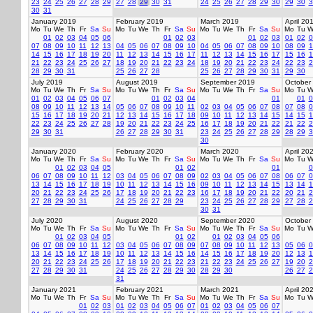
23
24
25
26
27
28
29
27
28
29
30
31
24
25
26
27
28
29
30
29
30
3
30
31
January 2019
February 2019
March 2019
April 20
Mo
Tu
We
Th
Fr
Sa
Su
Mo
Tu
We
Th
Fr
Sa
Su
Mo
Tu
We
Th
Fr
Sa
Su
Mo
Tu
W
01
02
03
04
05
06
01
02
03
01
02
03
01
02
0
07
08
09
10
11
12
13
04
05
06
07
08
09
10
04
05
06
07
08
09
10
08
09
1
14
15
16
17
18
19
20
11
12
13
14
15
16
17
11
12
13
14
15
16
17
15
16
1
21
22
23
24
25
26
27
18
19
20
21
22
23
24
18
19
20
21
22
23
24
22
23
2
28
29
30
31
25
26
27
28
25
26
27
28
29
30
31
29
30
July 2019
August 2019
September 2019
October
Mo
Tu
We
Th
Fr
Sa
Su
Mo
Tu
We
Th
Fr
Sa
Su
Mo
Tu
We
Th
Fr
Sa
Su
Mo
Tu
W
01
02
03
04
05
06
07
01
02
03
04
01
01
0
08
09
10
11
12
13
14
05
06
07
08
09
10
11
02
03
04
05
06
07
08
07
08
0
15
16
17
18
19
20
21
12
13
14
15
16
17
18
09
10
11
12
13
14
15
14
15
1
22
23
24
25
26
27
28
19
20
21
22
23
24
25
16
17
18
19
20
21
22
21
22
2
29
30
31
26
27
28
29
30
31
23
24
25
26
27
28
29
28
29
3
30
January 2020
February 2020
March 2020
April 20
Mo
Tu
We
Th
Fr
Sa
Su
Mo
Tu
We
Th
Fr
Sa
Su
Mo
Tu
We
Th
Fr
Sa
Su
Mo
Tu
W
01
02
03
04
05
01
02
01
0
06
07
08
09
10
11
12
03
04
05
06
07
08
09
02
03
04
05
06
07
08
06
07
0
13
14
15
16
17
18
19
10
11
12
13
14
15
16
09
10
11
12
13
14
15
13
14
1
20
21
22
23
24
25
26
17
18
19
20
21
22
23
16
17
18
19
20
21
22
20
21
2
27
28
29
30
31
24
25
26
27
28
29
23
24
25
26
27
28
29
27
28
2
30
31
July 2020
August 2020
September 2020
October
Mo
Tu
We
Th
Fr
Sa
Su
Mo
Tu
We
Th
Fr
Sa
Su
Mo
Tu
We
Th
Fr
Sa
Su
Mo
Tu
W
01
02
03
04
05
01
02
01
02
03
04
05
06
06
07
08
09
10
11
12
03
04
05
06
07
08
09
07
08
09
10
11
12
13
05
06
0
13
14
15
16
17
18
19
10
11
12
13
14
15
16
14
15
16
17
18
19
20
12
13
1
20
21
22
23
24
25
26
17
18
19
20
21
22
23
21
22
23
24
25
26
27
19
20
2
27
28
29
30
31
24
25
26
27
28
29
30
28
29
30
26
27
2
31
January 2021
February 2021
March 2021
April 20
Mo
Tu
We
Th
Fr
Sa
Su
Mo
Tu
We
Th
Fr
Sa
Su
Mo
Tu
We
Th
Fr
Sa
Su
Mo
Tu
W
01
02
03
01
02
03
04
05
06
07
01
02
03
04
05
06
07