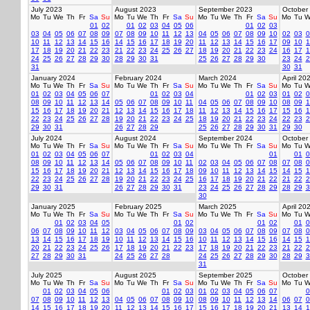
July 2023
August 2023
September 2023
October
Mo
Tu
We
Th
Fr
Sa
Su
Mo
Tu
We
Th
Fr
Sa
Su
Mo
Tu
We
Th
Fr
Sa
Su
Mo
Tu
W
01
02
01
02
03
04
05
06
01
02
03
03
04
05
06
07
08
09
07
08
09
10
11
12
13
04
05
06
07
08
09
10
02
03
0
10
11
12
13
14
15
16
14
15
16
17
18
19
20
11
12
13
14
15
16
17
09
10
1
17
18
19
20
21
22
23
21
22
23
24
25
26
27
18
19
20
21
22
23
24
16
17
1
24
25
26
27
28
29
30
28
29
30
31
25
26
27
28
29
30
23
24
2
31
30
31
January 2024
February 2024
March 2024
April 20
Mo
Tu
We
Th
Fr
Sa
Su
Mo
Tu
We
Th
Fr
Sa
Su
Mo
Tu
We
Th
Fr
Sa
Su
Mo
Tu
W
01
02
03
04
05
06
07
01
02
03
04
01
02
03
01
02
0
08
09
10
11
12
13
14
05
06
07
08
09
10
11
04
05
06
07
08
09
10
08
09
1
15
16
17
18
19
20
21
12
13
14
15
16
17
18
11
12
13
14
15
16
17
15
16
1
22
23
24
25
26
27
28
19
20
21
22
23
24
25
18
19
20
21
22
23
24
22
23
2
29
30
31
26
27
28
29
25
26
27
28
29
30
31
29
30
July 2024
August 2024
September 2024
October
Mo
Tu
We
Th
Fr
Sa
Su
Mo
Tu
We
Th
Fr
Sa
Su
Mo
Tu
We
Th
Fr
Sa
Su
Mo
Tu
W
01
02
03
04
05
06
07
01
02
03
04
01
01
0
08
09
10
11
12
13
14
05
06
07
08
09
10
11
02
03
04
05
06
07
08
07
08
0
15
16
17
18
19
20
21
12
13
14
15
16
17
18
09
10
11
12
13
14
15
14
15
1
22
23
24
25
26
27
28
19
20
21
22
23
24
25
16
17
18
19
20
21
22
21
22
2
29
30
31
26
27
28
29
30
31
23
24
25
26
27
28
29
28
29
3
30
January 2025
February 2025
March 2025
April 20
Mo
Tu
We
Th
Fr
Sa
Su
Mo
Tu
We
Th
Fr
Sa
Su
Mo
Tu
We
Th
Fr
Sa
Su
Mo
Tu
W
01
02
03
04
05
01
02
01
02
01
0
06
07
08
09
10
11
12
03
04
05
06
07
08
09
03
04
05
06
07
08
09
07
08
0
13
14
15
16
17
18
19
10
11
12
13
14
15
16
10
11
12
13
14
15
16
14
15
1
20
21
22
23
24
25
26
17
18
19
20
21
22
23
17
18
19
20
21
22
23
21
22
2
27
28
29
30
31
24
25
26
27
28
24
25
26
27
28
29
30
28
29
3
31
July 2025
August 2025
September 2025
October
Mo
Tu
We
Th
Fr
Sa
Su
Mo
Tu
We
Th
Fr
Sa
Su
Mo
Tu
We
Th
Fr
Sa
Su
Mo
Tu
W
01
02
03
04
05
06
01
02
03
01
02
03
04
05
06
07
0
07
08
09
10
11
12
13
04
05
06
07
08
09
10
08
09
10
11
12
13
14
06
07
0
14
15
16
17
18
19
20
11
12
13
14
15
16
17
15
16
17
18
19
20
21
13
14
1