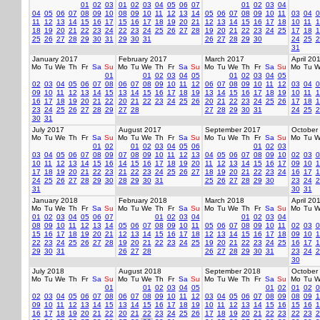
01
02
03
01
02
03
04
05
06
07
01
02
03
04
04
05
06
07
08
09
10
08
09
10
11
12
13
14
05
06
07
08
09
10
11
03
04
0
11
12
13
14
15
16
17
15
16
17
18
19
20
21
12
13
14
15
16
17
18
10
11
1
18
19
20
21
22
23
24
22
23
24
25
26
27
28
19
20
21
22
23
24
25
17
18
1
25
26
27
28
29
30
31
29
30
31
26
27
28
29
30
24
25
2
31
January 2017
February 2017
March 2017
April 20
Mo
Tu
We
Th
Fr
Sa
Su
Mo
Tu
We
Th
Fr
Sa
Su
Mo
Tu
We
Th
Fr
Sa
Su
Mo
Tu
W
01
01
02
03
04
05
01
02
03
04
05
02
03
04
05
06
07
08
06
07
08
09
10
11
12
06
07
08
09
10
11
12
03
04
0
09
10
11
12
13
14
15
13
14
15
16
17
18
19
13
14
15
16
17
18
19
10
11
1
16
17
18
19
20
21
22
20
21
22
23
24
25
26
20
21
22
23
24
25
26
17
18
1
23
24
25
26
27
28
29
27
28
27
28
29
30
31
24
25
2
30
31
July 2017
August 2017
September 2017
October
Mo
Tu
We
Th
Fr
Sa
Su
Mo
Tu
We
Th
Fr
Sa
Su
Mo
Tu
We
Th
Fr
Sa
Su
Mo
Tu
W
01
02
01
02
03
04
05
06
01
02
03
03
04
05
06
07
08
09
07
08
09
10
11
12
13
04
05
06
07
08
09
10
02
03
0
10
11
12
13
14
15
16
14
15
16
17
18
19
20
11
12
13
14
15
16
17
09
10
1
17
18
19
20
21
22
23
21
22
23
24
25
26
27
18
19
20
21
22
23
24
16
17
1
24
25
26
27
28
29
30
28
29
30
31
25
26
27
28
29
30
23
24
2
31
30
31
January 2018
February 2018
March 2018
April 20
Mo
Tu
We
Th
Fr
Sa
Su
Mo
Tu
We
Th
Fr
Sa
Su
Mo
Tu
We
Th
Fr
Sa
Su
Mo
Tu
W
01
02
03
04
05
06
07
01
02
03
04
01
02
03
04
08
09
10
11
12
13
14
05
06
07
08
09
10
11
05
06
07
08
09
10
11
02
03
0
15
16
17
18
19
20
21
12
13
14
15
16
17
18
12
13
14
15
16
17
18
09
10
1
22
23
24
25
26
27
28
19
20
21
22
23
24
25
19
20
21
22
23
24
25
16
17
1
29
30
31
26
27
28
26
27
28
29
30
31
23
24
2
30
July 2018
August 2018
September 2018
October
Mo
Tu
We
Th
Fr
Sa
Su
Mo
Tu
We
Th
Fr
Sa
Su
Mo
Tu
We
Th
Fr
Sa
Su
Mo
Tu
W
01
01
02
03
04
05
01
02
01
02
0
02
03
04
05
06
07
08
06
07
08
09
10
11
12
03
04
05
06
07
08
09
08
09
1
09
10
11
12
13
14
15
13
14
15
16
17
18
19
10
11
12
13
14
15
16
15
16
1
16
17
18
19
20
21
22
20
21
22
23
24
25
26
17
18
19
20
21
22
23
22
23
2