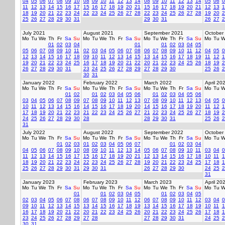
04
05
06
07
08
09
10
08
09
10
11
12
13
14
08
09
10
11
12
13
14
05
06
0
11
12
13
14
15
16
17
15
16
17
18
19
20
21
15
16
17
18
19
20
21
12
13
1
18
19
20
21
22
23
24
22
23
24
25
26
27
28
22
23
24
25
26
27
28
19
20
2
25
26
27
28
29
30
31
29
30
31
26
27
2
July 2021
August 2021
September 2021
October
Mo
Tu
We
Th
Fr
Sa
Su
Mo
Tu
We
Th
Fr
Sa
Su
Mo
Tu
We
Th
Fr
Sa
Su
Mo
Tu
W
01
02
03
04
01
01
02
03
04
05
05
06
07
08
09
10
11
02
03
04
05
06
07
08
06
07
08
09
10
11
12
04
05
0
12
13
14
15
16
17
18
09
10
11
12
13
14
15
13
14
15
16
17
18
19
11
12
1
19
20
21
22
23
24
25
16
17
18
19
20
21
22
20
21
22
23
24
25
26
18
19
2
26
27
28
29
30
31
23
24
25
26
27
28
29
27
28
29
30
25
26
2
30
31
January 2022
February 2022
March 2022
April 20
Mo
Tu
We
Th
Fr
Sa
Su
Mo
Tu
We
Th
Fr
Sa
Su
Mo
Tu
We
Th
Fr
Sa
Su
Mo
Tu
W
01
02
01
02
03
04
05
06
01
02
03
04
05
06
03
04
05
06
07
08
09
07
08
09
10
11
12
13
07
08
09
10
11
12
13
04
05
0
10
11
12
13
14
15
16
14
15
16
17
18
19
20
14
15
16
17
18
19
20
11
12
1
17
18
19
20
21
22
23
21
22
23
24
25
26
27
21
22
23
24
25
26
27
18
19
2
24
25
26
27
28
29
30
28
28
29
30
31
25
26
2
31
July 2022
August 2022
September 2022
October
Mo
Tu
We
Th
Fr
Sa
Su
Mo
Tu
We
Th
Fr
Sa
Su
Mo
Tu
We
Th
Fr
Sa
Su
Mo
Tu
W
01
02
03
01
02
03
04
05
06
07
01
02
03
04
04
05
06
07
08
09
10
08
09
10
11
12
13
14
05
06
07
08
09
10
11
03
04
0
11
12
13
14
15
16
17
15
16
17
18
19
20
21
12
13
14
15
16
17
18
10
11
1
18
19
20
21
22
23
24
22
23
24
25
26
27
28
19
20
21
22
23
24
25
17
18
1
25
26
27
28
29
30
31
29
30
31
26
27
28
29
30
24
25
2
31
January 2023
February 2023
March 2023
April 20
Mo
Tu
We
Th
Fr
Sa
Su
Mo
Tu
We
Th
Fr
Sa
Su
Mo
Tu
We
Th
Fr
Sa
Su
Mo
Tu
W
01
01
02
03
04
05
01
02
03
04
05
02
03
04
05
06
07
08
06
07
08
09
10
11
12
06
07
08
09
10
11
12
03
04
0
09
10
11
12
13
14
15
13
14
15
16
17
18
19
13
14
15
16
17
18
19
10
11
1
16
17
18
19
20
21
22
20
21
22
23
24
25
26
20
21
22
23
24
25
26
17
18
1
23
24
25
26
27
28
29
27
28
27
28
29
30
31
24
25
2
30
31