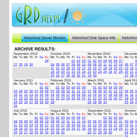
HelioHost Server Monitor
HelioHost Disk Space Info
HelioHos
ARCHIVE RESULTS:
September 2010
October 2010
November 2010
Decembe
Mo
Tu
We
Th
Fr
Sa
Su
Mo
Tu
We
Th
Fr
Sa
Su
Mo
Tu
We
Th
Fr
Sa
Su
Mo
Tu
W
26
01
02
03
01
02
03
04
05
06
07
0
27
28
29
30
04
05
06
07
08
09
10
08
09
10
11
12
13
14
06
07
0
11
12
13
14
15
16
17
15
16
17
18
19
20
21
13
14
1
18
19
20
21
22
23
24
22
23
24
25
26
27
28
20
21
2
25
26
27
28
29
30
31
29
30
27
28
2
January 2011
February 2011
March 2011
April 20
Mo
Tu
We
Th
Fr
Sa
Su
Mo
Tu
We
Th
Fr
Sa
Su
Mo
Tu
We
Th
Fr
Sa
Su
Mo
Tu
W
01
02
01
02
03
04
05
06
01
02
03
04
05
06
03
04
05
06
07
08
09
07
08
09
10
11
12
13
07
08
09
10
11
12
13
04
05
0
10
11
12
13
14
15
16
14
15
16
17
18
19
20
14
15
16
17
18
19
20
11
12
1
17
18
19
20
21
22
23
21
22
23
24
25
26
27
21
22
23
24
25
26
27
18
19
2
24
25
26
27
28
29
30
28
28
29
30
31
25
26
2
31
July 2011
August 2011
September 2011
October
Mo
Tu
We
Th
Fr
Sa
Su
Mo
Tu
We
Th
Fr
Sa
Su
Mo
Tu
We
Th
Fr
Sa
Su
Mo
Tu
W
01
02
03
01
02
03
04
05
06
07
01
02
03
04
04
05
06
07
08
09
10
08
09
10
11
12
13
14
05
06
07
08
09
10
11
03
04
0
11
12
13
14
15
16
17
15
16
17
18
19
20
21
12
13
14
15
16
17
18
10
11
1
18
19
20
21
22
23
24
22
23
24
25
26
27
28
19
20
21
22
23
24
25
17
18
1
25
26
27
28
29
30
31
29
30
31
26
27
28
29
30
24
25
2
31