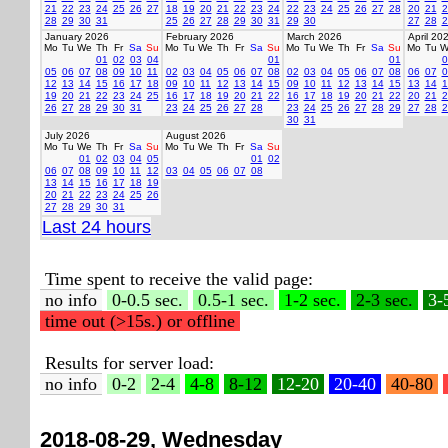
21
22
23
24
25
26
27
18
19
20
21
22
23
24
22
23
24
25
26
27
28
20
21
2
28
29
30
31
25
26
27
28
29
30
31
29
30
27
28
2
January 2026
February 2026
March 2026
April 20
Mo
Tu
We
Th
Fr
Sa
Su
Mo
Tu
We
Th
Fr
Sa
Su
Mo
Tu
We
Th
Fr
Sa
Su
Mo
Tu
W
01
02
03
04
01
01
0
05
06
07
08
09
10
11
02
03
04
05
06
07
08
02
03
04
05
06
07
08
06
07
0
12
13
14
15
16
17
18
09
10
11
12
13
14
15
09
10
11
12
13
14
15
13
14
1
19
20
21
22
23
24
25
16
17
18
19
20
21
22
16
17
18
19
20
21
22
20
21
2
26
27
28
29
30
31
23
24
25
26
27
28
23
24
25
26
27
28
29
27
28
2
30
31
July 2026
August 2026
Mo
Tu
We
Th
Fr
Sa
Su
Mo
Tu
We
Th
Fr
Sa
Su
01
02
03
04
05
01
02
06
07
08
09
10
11
12
03
04
05
06
07
08
13
14
15
16
17
18
19
20
21
22
23
24
25
26
27
28
29
30
31
Last 24 hours
Time spent to receive the valid page:
no info
0-0.5 sec.
0.5-1 sec.
1-2 sec.
2-3 sec.
3-
time out (>15s.) or offline
Results for server load:
no info
0-2
2-4
4-8
8-12
12-20
20-40
40-80
2018-08-29, Wednesday