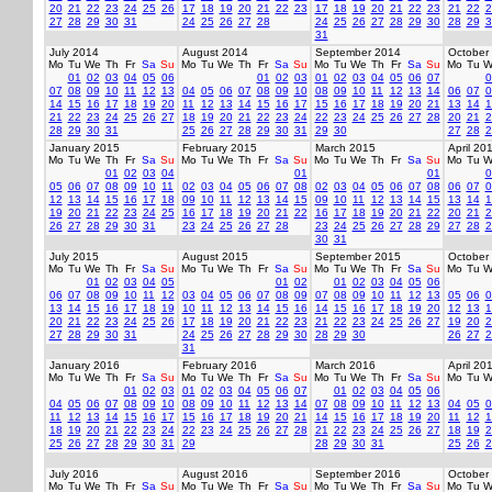
20
21
22
23
24
25
26
17
18
19
20
21
22
23
17
18
19
20
21
22
23
21
22
2
27
28
29
30
31
24
25
26
27
28
24
25
26
27
28
29
30
28
29
3
31
July 2014
August 2014
September 2014
October
Mo
Tu
We
Th
Fr
Sa
Su
Mo
Tu
We
Th
Fr
Sa
Su
Mo
Tu
We
Th
Fr
Sa
Su
Mo
Tu
W
01
02
03
04
05
06
01
02
03
01
02
03
04
05
06
07
0
07
08
09
10
11
12
13
04
05
06
07
08
09
10
08
09
10
11
12
13
14
06
07
0
14
15
16
17
18
19
20
11
12
13
14
15
16
17
15
16
17
18
19
20
21
13
14
1
21
22
23
24
25
26
27
18
19
20
21
22
23
24
22
23
24
25
26
27
28
20
21
2
28
29
30
31
25
26
27
28
29
30
31
29
30
27
28
2
January 2015
February 2015
March 2015
April 20
Mo
Tu
We
Th
Fr
Sa
Su
Mo
Tu
We
Th
Fr
Sa
Su
Mo
Tu
We
Th
Fr
Sa
Su
Mo
Tu
W
01
02
03
04
01
01
0
05
06
07
08
09
10
11
02
03
04
05
06
07
08
02
03
04
05
06
07
08
06
07
0
12
13
14
15
16
17
18
09
10
11
12
13
14
15
09
10
11
12
13
14
15
13
14
1
19
20
21
22
23
24
25
16
17
18
19
20
21
22
16
17
18
19
20
21
22
20
21
2
26
27
28
29
30
31
23
24
25
26
27
28
23
24
25
26
27
28
29
27
28
2
30
31
July 2015
August 2015
September 2015
October
Mo
Tu
We
Th
Fr
Sa
Su
Mo
Tu
We
Th
Fr
Sa
Su
Mo
Tu
We
Th
Fr
Sa
Su
Mo
Tu
W
01
02
03
04
05
01
02
01
02
03
04
05
06
06
07
08
09
10
11
12
03
04
05
06
07
08
09
07
08
09
10
11
12
13
05
06
0
13
14
15
16
17
18
19
10
11
12
13
14
15
16
14
15
16
17
18
19
20
12
13
1
20
21
22
23
24
25
26
17
18
19
20
21
22
23
21
22
23
24
25
26
27
19
20
2
27
28
29
30
31
24
25
26
27
28
29
30
28
29
30
26
27
2
31
January 2016
February 2016
March 2016
April 20
Mo
Tu
We
Th
Fr
Sa
Su
Mo
Tu
We
Th
Fr
Sa
Su
Mo
Tu
We
Th
Fr
Sa
Su
Mo
Tu
W
01
02
03
01
02
03
04
05
06
07
01
02
03
04
05
06
04
05
06
07
08
09
10
08
09
10
11
12
13
14
07
08
09
10
11
12
13
04
05
0
11
12
13
14
15
16
17
15
16
17
18
19
20
21
14
15
16
17
18
19
20
11
12
1
18
19
20
21
22
23
24
22
23
24
25
26
27
28
21
22
23
24
25
26
27
18
19
2
25
26
27
28
29
30
31
29
28
29
30
31
25
26
2
July 2016
August 2016
September 2016
October
Mo
Tu
We
Th
Fr
Sa
Su
Mo
Tu
We
Th
Fr
Sa
Su
Mo
Tu
We
Th
Fr
Sa
Su
Mo
Tu
W