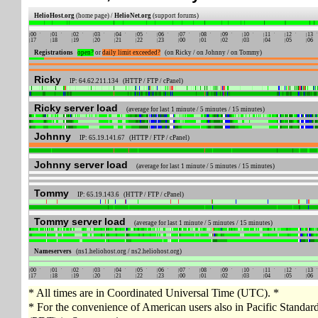
HelioHost.org
(home page) /
HelioNet.org
(support forums)
00
01
02
03
04
05
06
07
08
09
10
11
12
13
17
18
19
20
21
22
23
00
01
02
03
04
05
06
Registrations
open?
or
daily limit exceeded?
(on Ricky / on Johnny / on Tommy)
Ricky
IP: 64.62.211.134 (HTTP / FTP / cPanel)
Ricky server load
(average for last 1 minute / 5 minutes / 15 minutes)
Johnny
IP: 65.19.141.67 (HTTP / FTP / cPanel)
Johnny server load
(average for last 1 minute / 5 minutes / 15 minutes)
Tommy
IP: 65.19.143.6 (HTTP / FTP / cPanel)
Tommy server load
(average for last 1 minute / 5 minutes / 15 minutes)
Nameservers
(ns1.heliohost.org / ns2.heliohost.org)
00
01
02
03
04
05
06
07
08
09
10
11
12
13
17
18
19
20
21
22
23
00
01
02
03
04
05
06
* All times are in Coordinated Universal Time (UTC). *
* For the convenience of American users also in Pacific Standa