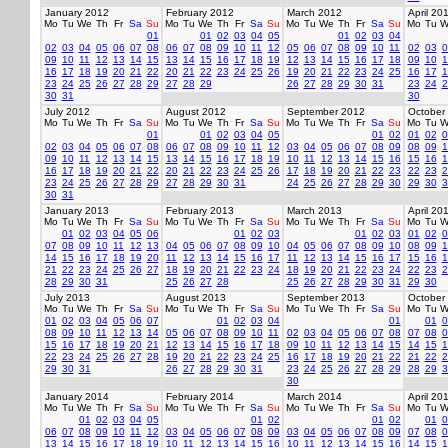
January 2012
February 2012
March 2012
April 20
Mo
Tu
We
Th
Fr
Sa
Su
Mo
Tu
We
Th
Fr
Sa
Su
Mo
Tu
We
Th
Fr
Sa
Su
Mo
Tu
W
01
01
02
03
04
05
01
02
03
04
02
03
04
05
06
07
08
06
07
08
09
10
11
12
05
06
07
08
09
10
11
02
03
0
09
10
11
12
13
14
15
13
14
15
16
17
18
19
12
13
14
15
16
17
18
09
10
1
16
17
18
19
20
21
22
20
21
22
23
24
25
26
19
20
21
22
23
24
25
16
17
1
23
24
25
26
27
28
29
27
28
29
26
27
28
29
30
31
23
24
2
30
31
30
July 2012
August 2012
September 2012
October
Mo
Tu
We
Th
Fr
Sa
Su
Mo
Tu
We
Th
Fr
Sa
Su
Mo
Tu
We
Th
Fr
Sa
Su
Mo
Tu
W
01
01
02
03
04
05
01
02
01
02
0
02
03
04
05
06
07
08
06
07
08
09
10
11
12
03
04
05
06
07
08
09
08
09
1
09
10
11
12
13
14
15
13
14
15
16
17
18
19
10
11
12
13
14
15
16
15
16
1
16
17
18
19
20
21
22
20
21
22
23
24
25
26
17
18
19
20
21
22
23
22
23
2
23
24
25
26
27
28
29
27
28
29
30
31
24
25
26
27
28
29
30
29
30
3
30
31
January 2013
February 2013
March 2013
April 20
Mo
Tu
We
Th
Fr
Sa
Su
Mo
Tu
We
Th
Fr
Sa
Su
Mo
Tu
We
Th
Fr
Sa
Su
Mo
Tu
W
01
02
03
04
05
06
01
02
03
01
02
03
01
02
0
07
08
09
10
11
12
13
04
05
06
07
08
09
10
04
05
06
07
08
09
10
08
09
1
14
15
16
17
18
19
20
11
12
13
14
15
16
17
11
12
13
14
15
16
17
15
16
1
21
22
23
24
25
26
27
18
19
20
21
22
23
24
18
19
20
21
22
23
24
22
23
2
28
29
30
31
25
26
27
28
25
26
27
28
29
30
31
29
30
July 2013
August 2013
September 2013
October
Mo
Tu
We
Th
Fr
Sa
Su
Mo
Tu
We
Th
Fr
Sa
Su
Mo
Tu
We
Th
Fr
Sa
Su
Mo
Tu
W
01
02
03
04
05
06
07
01
02
03
04
01
01
0
08
09
10
11
12
13
14
05
06
07
08
09
10
11
02
03
04
05
06
07
08
07
08
0
15
16
17
18
19
20
21
12
13
14
15
16
17
18
09
10
11
12
13
14
15
14
15
1
22
23
24
25
26
27
28
19
20
21
22
23
24
25
16
17
18
19
20
21
22
21
22
2
29
30
31
26
27
28
29
30
31
23
24
25
26
27
28
29
28
29
3
30
January 2014
February 2014
March 2014
April 20
Mo
Tu
We
Th
Fr
Sa
Su
Mo
Tu
We
Th
Fr
Sa
Su
Mo
Tu
We
Th
Fr
Sa
Su
Mo
Tu
W
01
02
03
04
05
01
02
01
02
01
0
06
07
08
09
10
11
12
03
04
05
06
07
08
09
03
04
05
06
07
08
09
07
08
0
13
14
15
16
17
18
19
10
11
12
13
14
15
16
10
11
12
13
14
15
16
14
15
1