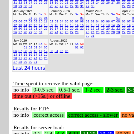
21
22
23
24
25
26
27
18
19
20
21
22
23
24
22
23
24
25
26
27
28
20
21
2
28
29
30
31
25
26
27
28
29
30
31
29
30
27
28
2
January 2026
February 2026
March 2026
April 20
Mo
Tu
We
Th
Fr
Sa
Su
Mo
Tu
We
Th
Fr
Sa
Su
Mo
Tu
We
Th
Fr
Sa
Su
Mo
Tu
W
01
02
03
04
01
01
0
05
06
07
08
09
10
11
02
03
04
05
06
07
08
02
03
04
05
06
07
08
06
07
0
12
13
14
15
16
17
18
09
10
11
12
13
14
15
09
10
11
12
13
14
15
13
14
1
19
20
21
22
23
24
25
16
17
18
19
20
21
22
16
17
18
19
20
21
22
20
21
2
26
27
28
29
30
31
23
24
25
26
27
28
23
24
25
26
27
28
29
27
28
2
30
31
July 2026
August 2026
Mo
Tu
We
Th
Fr
Sa
Su
Mo
Tu
We
Th
Fr
Sa
Su
01
02
03
04
05
01
02
06
07
08
09
10
11
12
03
04
05
06
13
14
15
16
17
18
19
20
21
22
23
24
25
26
27
28
29
30
31
Last 24 hours
Time spent to receive the valid page:
no info
0-0.5 sec.
0.5-1 sec.
1-2 sec.
2-3 sec.
3-
time out (>15s.) or offline
Results for FTP:
no info
correct access
correct access - slower
no va
Results for server load:
no info
0-2
2-4
4-8
8-12
12-20
20-40
40-80