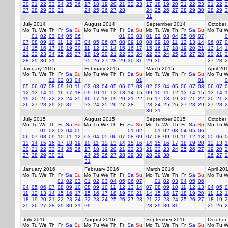
20
21
22
23
24
25
26
17
18
19
20
21
22
23
17
18
19
20
21
22
23
21
22
2
27
28
29
30
31
24
25
26
27
28
24
25
26
27
28
29
30
28
29
3
31
July 2014
August 2014
September 2014
October
Mo
Tu
We
Th
Fr
Sa
Su
Mo
Tu
We
Th
Fr
Sa
Su
Mo
Tu
We
Th
Fr
Sa
Su
Mo
Tu
W
01
02
03
04
05
06
01
02
03
01
02
03
04
05
06
07
0
07
08
09
10
11
12
13
04
05
06
07
08
09
10
08
09
10
11
12
13
14
06
07
0
14
15
16
17
18
19
20
11
12
13
14
15
16
17
15
16
17
18
19
20
21
13
14
1
21
22
23
24
25
26
27
18
19
20
21
22
23
24
22
23
24
25
26
27
28
20
21
2
28
29
30
31
25
26
27
28
29
30
31
29
30
27
28
2
January 2015
February 2015
March 2015
April 20
Mo
Tu
We
Th
Fr
Sa
Su
Mo
Tu
We
Th
Fr
Sa
Su
Mo
Tu
We
Th
Fr
Sa
Su
Mo
Tu
W
01
02
03
04
01
01
0
05
06
07
08
09
10
11
02
03
04
05
06
07
08
02
03
04
05
06
07
08
06
07
0
12
13
14
15
16
17
18
09
10
11
12
13
14
15
09
10
11
12
13
14
15
13
14
1
19
20
21
22
23
24
25
16
17
18
19
20
21
22
16
17
18
19
20
21
22
20
21
2
26
27
28
29
30
31
23
24
25
26
27
28
23
24
25
26
27
28
29
27
28
2
30
31
July 2015
August 2015
September 2015
October
Mo
Tu
We
Th
Fr
Sa
Su
Mo
Tu
We
Th
Fr
Sa
Su
Mo
Tu
We
Th
Fr
Sa
Su
Mo
Tu
W
01
02
03
04
05
01
02
01
02
03
04
05
06
06
07
08
09
10
11
12
03
04
05
06
07
08
09
07
08
09
10
11
12
13
05
06
0
13
14
15
16
17
18
19
10
11
12
13
14
15
16
14
15
16
17
18
19
20
12
13
1
20
21
22
23
24
25
26
17
18
19
20
21
22
23
21
22
23
24
25
26
27
19
20
2
27
28
29
30
31
24
25
26
27
28
29
30
28
29
30
26
27
2
31
January 2016
February 2016
March 2016
April 20
Mo
Tu
We
Th
Fr
Sa
Su
Mo
Tu
We
Th
Fr
Sa
Su
Mo
Tu
We
Th
Fr
Sa
Su
Mo
Tu
W
01
02
03
01
02
03
04
05
06
07
01
02
03
04
05
06
04
05
06
07
08
09
10
08
09
10
11
12
13
14
07
08
09
10
11
12
13
04
05
0
11
12
13
14
15
16
17
15
16
17
18
19
20
21
14
15
16
17
18
19
20
11
12
1
18
19
20
21
22
23
24
22
23
24
25
26
27
28
21
22
23
24
25
26
27
18
19
2
25
26
27
28
29
30
31
29
28
29
30
31
25
26
2
July 2016
August 2016
September 2016
October
Mo
Tu
We
Th
Fr
Sa
Su
Mo
Tu
We
Th
Fr
Sa
Su
Mo
Tu
We
Th
Fr
Sa
Su
Mo
Tu
W