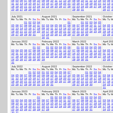
04
05
06
07
08
09
10
08
09
10
11
12
13
14
08
09
10
11
12
13
14
05
06
0
11
12
13
14
15
16
17
15
16
17
18
19
20
21
15
16
17
18
19
20
21
12
13
1
18
19
20
21
22
23
24
22
23
24
25
26
27
28
22
23
24
25
26
27
28
19
20
2
25
26
27
28
29
30
31
29
30
31
26
27
2
July 2021
August 2021
September 2021
October
Mo
Tu
We
Th
Fr
Sa
Su
Mo
Tu
We
Th
Fr
Sa
Su
Mo
Tu
We
Th
Fr
Sa
Su
Mo
Tu
W
01
02
03
04
01
01
02
03
04
05
05
06
07
08
09
10
11
02
03
04
05
06
07
08
06
07
08
09
10
11
12
04
05
0
12
13
14
15
16
17
18
09
10
11
12
13
14
15
13
14
15
16
17
18
19
11
12
1
19
20
21
22
23
24
25
16
17
18
19
20
21
22
20
21
22
23
24
25
26
18
19
2
26
27
28
29
30
31
23
24
25
26
27
28
29
27
28
29
30
25
26
2
30
31
January 2022
February 2022
March 2022
April 20
Mo
Tu
We
Th
Fr
Sa
Su
Mo
Tu
We
Th
Fr
Sa
Su
Mo
Tu
We
Th
Fr
Sa
Su
Mo
Tu
W
01
02
01
02
03
04
05
06
01
02
03
04
05
06
03
04
05
06
07
08
09
07
08
09
10
11
12
13
07
08
09
10
11
12
13
04
05
0
10
11
12
13
14
15
16
14
15
16
17
18
19
20
14
15
16
17
18
19
20
11
12
1
17
18
19
20
21
22
23
21
22
23
24
25
26
27
21
22
23
24
25
26
27
18
19
2
24
25
26
27
28
29
30
28
28
29
30
31
25
26
2
31
July 2022
August 2022
September 2022
October
Mo
Tu
We
Th
Fr
Sa
Su
Mo
Tu
We
Th
Fr
Sa
Su
Mo
Tu
We
Th
Fr
Sa
Su
Mo
Tu
W
01
02
03
01
02
03
04
05
06
07
01
02
03
04
04
05
06
07
08
09
10
08
09
10
11
12
13
14
05
06
07
08
09
10
11
03
04
0
11
12
13
14
15
16
17
15
16
17
18
19
20
21
12
13
14
15
16
17
18
10
11
1
18
19
20
21
22
23
24
22
23
24
25
26
27
28
19
20
21
22
23
24
25
17
18
1
25
26
27
28
29
30
31
29
30
31
26
27
28
29
30
24
25
2
31
January 2023
February 2023
March 2023
April 20
Mo
Tu
We
Th
Fr
Sa
Su
Mo
Tu
We
Th
Fr
Sa
Su
Mo
Tu
We
Th
Fr
Sa
Su
Mo
Tu
W
01
01
02
03
04
05
01
02
03
04
05
02
03
04
05
06
07
08
06
07
08
09
10
11
12
06
07
08
09
10
11
12
03
04
0
09
10
11
12
13
14
15
13
14
15
16
17
18
19
13
14
15
16
17
18
19
10
11
1
16
17
18
19
20
21
22
20
21
22
23
24
25
26
20
21
22
23
24
25
26
17
18
1
23
24
25
26
27
28
29
27
28
27
28
29
30
31
24
25
2
30
31