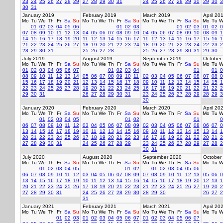
23
24
25
26
27
28
29
27
28
29
30
31
24
25
26
27
28
29
30
29
30
3
30
31
January 2019
February 2019
March 2019
April 20
Mo
Tu
We
Th
Fr
Sa
Su
Mo
Tu
We
Th
Fr
Sa
Su
Mo
Tu
We
Th
Fr
Sa
Su
Mo
Tu
W
01
02
03
04
05
06
01
02
03
01
02
03
01
02
0
07
08
09
10
11
12
13
04
05
06
07
08
09
10
04
05
06
07
08
09
10
08
09
1
14
15
16
17
18
19
20
11
12
13
14
15
16
17
11
12
13
14
15
16
17
15
16
1
21
22
23
24
25
26
27
18
19
20
21
22
23
24
18
19
20
21
22
23
24
22
23
2
28
29
30
31
25
26
27
28
25
26
27
28
29
30
31
29
30
July 2019
August 2019
September 2019
October
Mo
Tu
We
Th
Fr
Sa
Su
Mo
Tu
We
Th
Fr
Sa
Su
Mo
Tu
We
Th
Fr
Sa
Su
Mo
Tu
W
01
02
03
04
05
06
07
01
02
03
04
01
01
0
08
09
10
11
12
13
14
05
06
07
08
09
10
11
02
03
04
05
06
07
08
07
08
0
15
16
17
18
19
20
21
12
13
14
15
16
17
18
09
10
11
12
13
14
15
14
15
1
22
23
24
25
26
27
28
19
20
21
22
23
24
25
16
17
18
19
20
21
22
21
22
2
29
30
31
26
27
28
29
30
31
23
24
25
26
27
28
29
28
29
3
30
January 2020
February 2020
March 2020
April 20
Mo
Tu
We
Th
Fr
Sa
Su
Mo
Tu
We
Th
Fr
Sa
Su
Mo
Tu
We
Th
Fr
Sa
Su
Mo
Tu
W
01
02
03
04
05
01
02
01
0
06
07
08
09
10
11
12
03
04
05
06
07
08
09
02
03
04
05
06
07
08
06
07
0
13
14
15
16
17
18
19
10
11
12
13
14
15
16
09
10
11
12
13
14
15
13
14
1
20
21
22
23
24
25
26
17
18
19
20
21
22
23
16
17
18
19
20
21
22
20
21
2
27
28
29
30
31
24
25
26
27
28
29
23
24
25
26
27
28
29
27
28
2
30
31
July 2020
August 2020
September 2020
October
Mo
Tu
We
Th
Fr
Sa
Su
Mo
Tu
We
Th
Fr
Sa
Su
Mo
Tu
We
Th
Fr
Sa
Su
Mo
Tu
W
01
02
03
04
05
01
02
01
02
03
04
05
06
06
07
08
09
10
11
12
03
04
05
06
07
08
09
07
08
09
10
11
12
13
05
06
0
13
14
15
16
17
18
19
10
11
12
13
14
15
16
14
15
16
17
18
19
20
12
13
1
20
21
22
23
24
25
26
17
18
19
20
21
22
23
21
22
23
24
25
26
27
19
20
2
27
28
29
30
31
24
25
26
27
28
29
30
28
29
30
26
27
2
31
January 2021
February 2021
March 2021
April 20
Mo
Tu
We
Th
Fr
Sa
Su
Mo
Tu
We
Th
Fr
Sa
Su
Mo
Tu
We
Th
Fr
Sa
Su
Mo
Tu
W
01
02
03
01
02
03
04
05
06
07
01
02
03
04
05
06
07