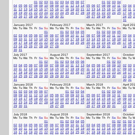
01
02
03
01
02
03
04
05
06
07
01
02
03
04
04
05
06
07
08
09
10
08
09
10
11
12
13
14
05
06
07
08
09
10
11
03
04
0
11
12
13
14
15
16
17
15
16
17
18
19
20
21
12
13
14
15
16
17
18
10
11
1
18
19
20
21
22
23
24
22
23
24
25
26
27
28
19
20
21
22
23
24
25
17
18
1
25
26
27
28
29
30
31
29
30
31
26
27
28
29
30
24
25
2
31
January 2017
February 2017
March 2017
April 20
Mo
Tu
We
Th
Fr
Sa
Su
Mo
Tu
We
Th
Fr
Sa
Su
Mo
Tu
We
Th
Fr
Sa
Su
Mo
Tu
W
01
01
02
03
04
05
01
02
03
04
05
02
03
04
05
06
07
08
06
07
08
09
10
11
12
06
07
08
09
10
11
12
03
04
0
09
10
11
12
13
14
15
13
14
15
16
17
18
19
13
14
15
16
17
18
19
10
11
1
16
17
18
19
20
21
22
20
21
22
23
24
25
26
20
21
22
23
24
25
26
17
18
1
23
24
25
26
27
28
29
27
28
27
28
29
30
31
24
25
2
30
31
July 2017
August 2017
September 2017
October
Mo
Tu
We
Th
Fr
Sa
Su
Mo
Tu
We
Th
Fr
Sa
Su
Mo
Tu
We
Th
Fr
Sa
Su
Mo
Tu
W
01
02
01
02
03
04
05
06
01
02
03
03
04
05
06
07
08
09
07
08
09
10
11
12
13
04
05
06
07
08
09
10
02
03
0
10
11
12
13
14
15
16
14
15
16
17
18
19
20
11
12
13
14
15
16
17
09
10
1
17
18
19
20
21
22
23
21
22
23
24
25
26
27
18
19
20
21
22
23
24
16
17
1
24
25
26
27
28
29
30
28
29
30
31
25
26
27
28
29
30
23
24
2
31
30
31
January 2018
February 2018
March 2018
April 20
Mo
Tu
We
Th
Fr
Sa
Su
Mo
Tu
We
Th
Fr
Sa
Su
Mo
Tu
We
Th
Fr
Sa
Su
Mo
Tu
W
01
02
03
04
05
06
07
01
02
03
04
01
02
03
04
08
09
10
11
12
13
14
05
06
07
08
09
10
11
05
06
07
08
09
10
11
02
03
0
15
16
17
18
19
20
21
12
13
14
15
16
17
18
12
13
14
15
16
17
18
09
10
1
22
23
24
25
26
27
28
19
20
21
22
23
24
25
19
20
21
22
23
24
25
16
17
1
29
30
31
26
27
28
26
27
28
29
30
31
23
24
2
30
July 2018
August 2018
September 2018
October
Mo
Tu
We
Th
Fr
Sa
Su
Mo
Tu
We
Th
Fr
Sa
Su
Mo
Tu
We
Th
Fr
Sa
Su
Mo
Tu
W
01
01
02
03
04
05
01
02
01
02
0
02
03
04
05
06
07
08
06
07
08
09
10
11
12
03
04
05
06
07
08
09
08
09
1
09
10
11
12
13
14
15
13
14
15
16
17
18
19
10
11
12
13
14
15
16
15
16
1
16
17
18
19
20
21
22
20
21
22
23
24
25
26
17
18
19
20
21
22
23
22
23
2