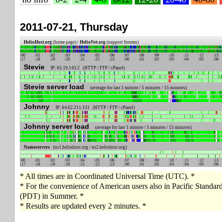
2011-07-21, Thursday
HelioHost.org
(home page) /
HelioNet.org
(support forums)
00
01
02
03
04
05
06
07
08
09
10
11
12
13
17
18
19
20
21
22
23
00
01
02
03
04
05
06
Stevie
IP: 65.19.143.2 (HTTP / FTP / cPanel)
Stevie server load
(average for last 1 minute / 5 minutes / 15 minutes)
Johnny
IP: 64.62.211.131 (HTTP / FTP / cPanel)
Johnny server load
(average for last 1 minute / 5 minutes / 15 minutes)
Nameservers
(ns1.heliohost.org / ns2.heliohost.org)
00
01
02
03
04
05
06
07
08
09
10
11
12
13
17
18
19
20
21
22
23
00
01
02
03
04
05
06
* All times are in Coordinated Universal Time (UTC). *
* For the convenience of American users also in Pacific Standa
(PDT) in Summer. *
* Results are updated every 2 minutes. *