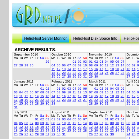
HelioHost Server Monitor
HelioHost Disk Space Info
HelioHos
ARCHIVE RESULTS:
September 2010
October 2010
November 2010
Decembe
Mo
Tu
We
Th
Fr
Sa
Su
Mo
Tu
We
Th
Fr
Sa
Su
Mo
Tu
We
Th
Fr
Sa
Su
Mo
Tu
W
26
01
02
03
01
02
03
04
05
06
07
0
27
28
29
30
04
05
06
07
08
09
10
08
09
10
11
12
13
14
06
07
0
11
12
13
14
15
16
17
15
16
17
18
19
20
21
13
14
1
18
19
20
21
22
23
24
22
23
24
25
26
27
28
20
21
2
25
26
27
28
29
30
31
29
30
27
28
2
January 2011
February 2011
March 2011
April 20
Mo
Tu
We
Th
Fr
Sa
Su
Mo
Tu
We
Th
Fr
Sa
Su
Mo
Tu
We
Th
Fr
Sa
Su
Mo
Tu
W
01
02
01
02
03
04
05
06
01
02
03
04
05
06
03
04
05
06
07
08
09
07
08
09
10
11
12
13
07
08
09
10
11
12
13
04
05
0
10
11
12
13
14
15
16
14
15
16
17
18
19
20
14
15
16
17
18
19
20
11
12
1
17
18
19
20
21
22
23
21
22
23
24
25
26
27
21
22
23
24
25
26
27
18
19
2
24
25
26
27
28
29
30
28
28
29
30
31
25
26
2
31
July 2011
August 2011
September 2011
October
Mo
Tu
We
Th
Fr
Sa
Su
Mo
Tu
We
Th
Fr
Sa
Su
Mo
Tu
We
Th
Fr
Sa
Su
Mo
Tu
W
01
02
03
01
02
03
04
05
06
07
01
02
03
04
04
05
06
07
08
09
10
08
09
10
11
12
13
14
05
06
07
08
09
10
11
03
04
0
11
12
13
14
15
16
17
15
16
17
18
19
20
21
12
13
14
15
16
17
18
10
11
1
18
19
20
21
22
23
24
22
23
24
25
26
27
28
19
20
21
22
23
24
25
17
18
1
25
26
27
28
29
30
31
29
30
31
26
27
28
29
30
24
25
2
31