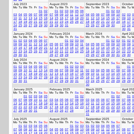
July 2023
August 2023
September 2023
October
Mo
Tu
We
Th
Fr
Sa
Su
Mo
Tu
We
Th
Fr
Sa
Su
Mo
Tu
We
Th
Fr
Sa
Su
Mo
Tu
W
01
02
01
02
03
04
05
06
01
02
03
03
04
05
06
07
08
09
07
08
09
10
11
12
13
04
05
06
07
08
09
10
02
03
0
10
11
12
13
14
15
16
14
15
16
17
18
19
20
11
12
13
14
15
16
17
09
10
1
17
18
19
20
21
22
23
21
22
23
24
25
26
27
18
19
20
21
22
23
24
16
17
1
24
25
26
27
28
29
30
28
29
30
31
25
26
27
28
29
30
23
24
2
31
30
31
January 2024
February 2024
March 2024
April 20
Mo
Tu
We
Th
Fr
Sa
Su
Mo
Tu
We
Th
Fr
Sa
Su
Mo
Tu
We
Th
Fr
Sa
Su
Mo
Tu
W
01
02
03
04
05
06
07
01
02
03
04
01
02
03
01
02
0
08
09
10
11
12
13
14
05
06
07
08
09
10
11
04
05
06
07
08
09
10
08
09
1
15
16
17
18
19
20
21
12
13
14
15
16
17
18
11
12
13
14
15
16
17
15
16
1
22
23
24
25
26
27
28
19
20
21
22
23
24
25
18
19
20
21
22
23
24
22
23
2
29
30
31
26
27
28
29
25
26
27
28
29
30
31
29
30
July 2024
August 2024
September 2024
October
Mo
Tu
We
Th
Fr
Sa
Su
Mo
Tu
We
Th
Fr
Sa
Su
Mo
Tu
We
Th
Fr
Sa
Su
Mo
Tu
W
01
02
03
04
05
06
07
01
02
03
04
01
01
0
08
09
10
11
12
13
14
05
06
07
08
09
10
11
02
03
04
05
06
07
08
07
08
0
15
16
17
18
19
20
21
12
13
14
15
16
17
18
09
10
11
12
13
14
15
14
15
1
22
23
24
25
26
27
28
19
20
21
22
23
24
25
16
17
18
19
20
21
22
21
22
2
29
30
31
26
27
28
29
30
31
23
24
25
26
27
28
29
28
29
3
30
January 2025
February 2025
March 2025
April 20
Mo
Tu
We
Th
Fr
Sa
Su
Mo
Tu
We
Th
Fr
Sa
Su
Mo
Tu
We
Th
Fr
Sa
Su
Mo
Tu
W
01
02
03
04
05
01
02
01
02
01
0
06
07
08
09
10
11
12
03
04
05
06
07
08
09
03
04
05
06
07
08
09
07
08
0
13
14
15
16
17
18
19
10
11
12
13
14
15
16
10
11
12
13
14
15
16
14
15
1
20
21
22
23
24
25
26
17
18
19
20
21
22
23
17
18
19
20
21
22
23
21
22
2
27
28
29
30
31
24
25
26
27
28
24
25
26
27
28
29
30
28
29
3
31
July 2025
August 2025
September 2025
October
Mo
Tu
We
Th
Fr
Sa
Su
Mo
Tu
We
Th
Fr
Sa
Su
Mo
Tu
We
Th
Fr
Sa
Su
Mo
Tu
W
01
02
03
04
05
06
01
02
03
01
02
03
04
05
06
07
0
07
08
09
10
11
12
13
04
05
06
07
08
09
10
08
09
10
11
12
13
14
06
07
0
14
15
16
17
18
19
20
11
12
13
14
15
16
17
15
16
17
18
19
20
21
13
14
1