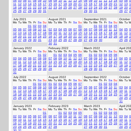
04
05
06
07
08
09
10
08
09
10
11
12
13
14
08
09
10
11
12
13
14
05
06
0
11
12
13
14
15
16
17
15
16
17
18
19
20
21
15
16
17
18
19
20
21
12
13
1
18
19
20
21
22
23
24
22
23
24
25
26
27
28
22
23
24
25
26
27
28
19
20
2
25
26
27
28
29
30
31
29
30
31
26
27
2
July 2021
August 2021
September 2021
October
Mo
Tu
We
Th
Fr
Sa
Su
Mo
Tu
We
Th
Fr
Sa
Su
Mo
Tu
We
Th
Fr
Sa
Su
Mo
Tu
W
01
02
03
04
01
01
02
03
04
05
05
06
07
08
09
10
11
02
03
04
05
06
07
08
06
07
08
09
10
11
12
04
05
0
12
13
14
15
16
17
18
09
10
11
12
13
14
15
13
14
15
16
17
18
19
11
12
1
19
20
21
22
23
24
25
16
17
18
19
20
21
22
20
21
22
23
24
25
26
18
19
2
26
27
28
29
30
31
23
24
25
26
27
28
29
27
28
29
30
25
26
2
30
31
January 2022
February 2022
March 2022
April 20
Mo
Tu
We
Th
Fr
Sa
Su
Mo
Tu
We
Th
Fr
Sa
Su
Mo
Tu
We
Th
Fr
Sa
Su
Mo
Tu
W
01
02
01
02
03
04
05
06
01
02
03
04
05
06
03
04
05
06
07
08
09
07
08
09
10
11
12
13
07
08
09
10
11
12
13
04
05
0
10
11
12
13
14
15
16
14
15
16
17
18
19
20
14
15
16
17
18
19
20
11
12
1
17
18
19
20
21
22
23
21
22
23
24
25
26
27
21
22
23
24
25
26
27
18
19
2
24
25
26
27
28
29
30
28
28
29
30
31
25
26
2
31
July 2022
August 2022
September 2022
October
Mo
Tu
We
Th
Fr
Sa
Su
Mo
Tu
We
Th
Fr
Sa
Su
Mo
Tu
We
Th
Fr
Sa
Su
Mo
Tu
W
01
02
03
01
02
03
04
05
06
07
01
02
03
04
04
05
06
07
08
09
10
08
09
10
11
12
13
14
05
06
07
08
09
10
11
03
04
0
11
12
13
14
15
16
17
15
16
17
18
19
20
21
12
13
14
15
16
17
18
10
11
1
18
19
20
21
22
23
24
22
23
24
25
26
27
28
19
20
21
22
23
24
25
17
18
1
25
26
27
28
29
30
31
29
30
31
26
27
28
29
30
24
25
2
31
January 2023
February 2023
March 2023
April 20
Mo
Tu
We
Th
Fr
Sa
Su
Mo
Tu
We
Th
Fr
Sa
Su
Mo
Tu
We
Th
Fr
Sa
Su
Mo
Tu
W
01
01
02
03
04
05
01
02
03
04
05
02
03
04
05
06
07
08
06
07
08
09
10
11
12
06
07
08
09
10
11
12
03
04
0
09
10
11
12
13
14
15
13
14
15
16
17
18
19
13
14
15
16
17
18
19
10
11
1
16
17
18
19
20
21
22
20
21
22
23
24
25
26
20
21
22
23
24
25
26
17
18
1
23
24
25
26
27
28
29
27
28
27
28
29
30
31
24
25
2
30
31