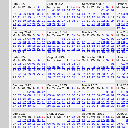
July 2023
August 2023
September 2023
October
Mo
Tu
We
Th
Fr
Sa
Su
Mo
Tu
We
Th
Fr
Sa
Su
Mo
Tu
We
Th
Fr
Sa
Su
Mo
Tu
W
01
02
01
02
03
04
05
06
01
02
03
03
04
05
06
07
08
09
07
08
09
10
11
12
13
04
05
06
07
08
09
10
02
03
0
10
11
12
13
14
15
16
14
15
16
17
18
19
20
11
12
13
14
15
16
17
09
10
1
17
18
19
20
21
22
23
21
22
23
24
25
26
27
18
19
20
21
22
23
24
16
17
1
24
25
26
27
28
29
30
28
29
30
31
25
26
27
28
29
30
23
24
2
31
30
31
January 2024
February 2024
March 2024
April 20
Mo
Tu
We
Th
Fr
Sa
Su
Mo
Tu
We
Th
Fr
Sa
Su
Mo
Tu
We
Th
Fr
Sa
Su
Mo
Tu
W
01
02
03
04
05
06
07
01
02
03
04
01
02
03
01
02
0
08
09
10
11
12
13
14
05
06
07
08
09
10
11
04
05
06
07
08
09
10
08
09
1
15
16
17
18
19
20
21
12
13
14
15
16
17
18
11
12
13
14
15
16
17
15
16
1
22
23
24
25
26
27
28
19
20
21
22
23
24
25
18
19
20
21
22
23
24
22
23
2
29
30
31
26
27
28
29
25
26
27
28
29
30
31
29
30
July 2024
August 2024
September 2024
October
Mo
Tu
We
Th
Fr
Sa
Su
Mo
Tu
We
Th
Fr
Sa
Su
Mo
Tu
We
Th
Fr
Sa
Su
Mo
Tu
W
01
02
03
04
05
06
07
01
02
03
04
01
01
0
08
09
10
11
12
13
14
05
06
07
08
09
10
11
02
03
04
05
06
07
08
07
08
0
15
16
17
18
19
20
21
12
13
14
15
16
17
18
09
10
11
12
13
14
15
14
15
1
22
23
24
25
26
27
28
19
20
21
22
23
24
25
16
17
18
19
20
21
22
21
22
2
29
30
31
26
27
28
29
30
31
23
24
25
26
27
28
29
28
29
3
30
January 2025
February 2025
March 2025
April 20
Mo
Tu
We
Th
Fr
Sa
Su
Mo
Tu
We
Th
Fr
Sa
Su
Mo
Tu
We
Th
Fr
Sa
Su
Mo
Tu
W
01
02
03
04
05
01
02
01
02
01
0
06
07
08
09
10
11
12
03
04
05
06
07
08
09
03
04
05
06
07
08
09
07
08
0
13
14
15
16
17
18
19
10
11
12
13
14
15
16
10
11
12
13
14
15
16
14
15
1
20
21
22
23
24
25
26
17
18
19
20
21
22
23
17
18
19
20
21
22
23
21
22
2
27
28
29
30
31
24
25
26
27
28
24
25
26
27
28
29
30
28
29
3
31
July 2025
August 2025
September 2025
October
Mo
Tu
We
Th
Fr
Sa
Su
Mo
Tu
We
Th
Fr
Sa
Su
Mo
Tu
We
Th
Fr
Sa
Su
Mo
Tu
W
01
02
03
04
05
06
01
02
03
01
02
03
04
05
06
07
0
07
08
09
10
11
12
13
04
05
06
07
08
09
10
08
09
10
11
12
13
14
06
07
0
14
15
16
17
18
19
20
11
12
13
14
15
16
17
15
16
17
18
19
20
21
13
14
1