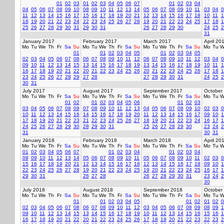
01
02
03
01
02
03
04
05
06
07
01
02
03
04
04
05
06
07
08
09
10
08
09
10
11
12
13
14
05
06
07
08
09
10
11
03
04
0
11
12
13
14
15
16
17
15
16
17
18
19
20
21
12
13
14
15
16
17
18
10
11
1
18
19
20
21
22
23
24
22
23
24
25
26
27
28
19
20
21
22
23
24
25
17
18
1
25
26
27
28
29
30
31
29
30
31
26
27
28
29
30
24
25
2
31
January 2017
February 2017
March 2017
April 20
Mo
Tu
We
Th
Fr
Sa
Su
Mo
Tu
We
Th
Fr
Sa
Su
Mo
Tu
We
Th
Fr
Sa
Su
Mo
Tu
W
01
01
02
03
04
05
01
02
03
04
05
02
03
04
05
06
07
08
06
07
08
09
10
11
12
06
07
08
09
10
11
12
03
04
0
09
10
11
12
13
14
15
13
14
15
16
17
18
19
13
14
15
16
17
18
19
10
11
1
16
17
18
19
20
21
22
20
21
22
23
24
25
26
20
21
22
23
24
25
26
17
18
1
23
24
25
26
27
28
29
27
28
27
28
29
30
31
24
25
2
30
31
July 2017
August 2017
September 2017
October
Mo
Tu
We
Th
Fr
Sa
Su
Mo
Tu
We
Th
Fr
Sa
Su
Mo
Tu
We
Th
Fr
Sa
Su
Mo
Tu
W
01
02
01
02
03
04
05
06
01
02
03
03
04
05
06
07
08
09
07
08
09
10
11
12
13
04
05
06
07
08
09
10
02
03
0
10
11
12
13
14
15
16
14
15
16
17
18
19
20
11
12
13
14
15
16
17
09
10
1
17
18
19
20
21
22
23
21
22
23
24
25
26
27
18
19
20
21
22
23
24
16
17
1
24
25
26
27
28
29
30
28
29
30
31
25
26
27
28
29
30
23
24
2
31
30
31
January 2018
February 2018
March 2018
April 20
Mo
Tu
We
Th
Fr
Sa
Su
Mo
Tu
We
Th
Fr
Sa
Su
Mo
Tu
We
Th
Fr
Sa
Su
Mo
Tu
W
01
02
03
04
05
06
07
01
02
03
04
01
02
03
04
08
09
10
11
12
13
14
05
06
07
08
09
10
11
05
06
07
08
09
10
11
02
03
0
15
16
17
18
19
20
21
12
13
14
15
16
17
18
12
13
14
15
16
17
18
09
10
1
22
23
24
25
26
27
28
19
20
21
22
23
24
25
19
20
21
22
23
24
25
16
17
1
29
30
31
26
27
28
26
27
28
29
30
31
23
24
2
30
July 2018
August 2018
September 2018
October
Mo
Tu
We
Th
Fr
Sa
Su
Mo
Tu
We
Th
Fr
Sa
Su
Mo
Tu
We
Th
Fr
Sa
Su
Mo
Tu
W
01
01
02
03
04
05
01
02
01
02
0
02
03
04
05
06
07
08
06
07
08
09
10
11
12
03
04
05
06
07
08
09
08
09
1
09
10
11
12
13
14
15
13
14
15
16
17
18
19
10
11
12
13
14
15
16
15
16
1
16
17
18
19
20
21
22
20
21
22
23
24
25
26
17
18
19
20
21
22
23
22
23
2