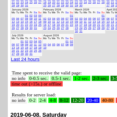
21
22
23
24
25
26
27
18
19
20
21
22
23
24
22
23
24
25
26
27
28
20
21
2
28
29
30
31
25
26
27
28
29
30
31
29
30
27
28
2
January 2026
February 2026
March 2026
April 20
Mo
Tu
We
Th
Fr
Sa
Su
Mo
Tu
We
Th
Fr
Sa
Su
Mo
Tu
We
Th
Fr
Sa
Su
Mo
Tu
W
01
02
03
04
01
01
0
05
06
07
08
09
10
11
02
03
04
05
06
07
08
02
03
04
05
06
07
08
06
07
0
12
13
14
15
16
17
18
09
10
11
12
13
14
15
09
10
11
12
13
14
15
13
14
1
19
20
21
22
23
24
25
16
17
18
19
20
21
22
16
17
18
19
20
21
22
20
21
2
26
27
28
29
30
31
23
24
25
26
27
28
23
24
25
26
27
28
29
27
28
2
30
31
July 2026
August 2026
Mo
Tu
We
Th
Fr
Sa
Su
Mo
Tu
We
Th
Fr
Sa
Su
01
02
03
04
05
01
02
06
07
08
09
10
11
12
03
04
05
06
07
08
09
13
14
15
16
17
18
19
10
20
21
22
23
24
25
26
27
28
29
30
31
Last 24 hours
Time spent to receive the valid page:
no info
0-0.5 sec.
0.5-1 sec.
1-2 sec.
2-3 sec.
3-
time out (>15s.) or offline
Results for server load:
no info
0-2
2-4
4-8
8-12
12-20
20-40
40-80
2019-06-08, Saturday