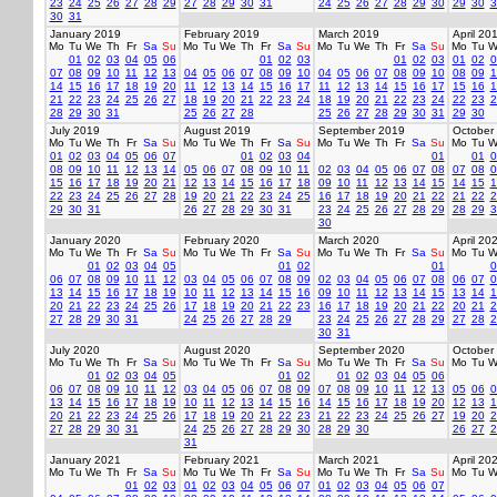
23
24
25
26
27
28
29
27
28
29
30
31
24
25
26
27
28
29
30
29
30
3
30
31
January 2019
February 2019
March 2019
April 20
Mo
Tu
We
Th
Fr
Sa
Su
Mo
Tu
We
Th
Fr
Sa
Su
Mo
Tu
We
Th
Fr
Sa
Su
Mo
Tu
W
01
02
03
04
05
06
01
02
03
01
02
03
01
02
0
07
08
09
10
11
12
13
04
05
06
07
08
09
10
04
05
06
07
08
09
10
08
09
1
14
15
16
17
18
19
20
11
12
13
14
15
16
17
11
12
13
14
15
16
17
15
16
1
21
22
23
24
25
26
27
18
19
20
21
22
23
24
18
19
20
21
22
23
24
22
23
2
28
29
30
31
25
26
27
28
25
26
27
28
29
30
31
29
30
July 2019
August 2019
September 2019
October
Mo
Tu
We
Th
Fr
Sa
Su
Mo
Tu
We
Th
Fr
Sa
Su
Mo
Tu
We
Th
Fr
Sa
Su
Mo
Tu
W
01
02
03
04
05
06
07
01
02
03
04
01
01
0
08
09
10
11
12
13
14
05
06
07
08
09
10
11
02
03
04
05
06
07
08
07
08
0
15
16
17
18
19
20
21
12
13
14
15
16
17
18
09
10
11
12
13
14
15
14
15
1
22
23
24
25
26
27
28
19
20
21
22
23
24
25
16
17
18
19
20
21
22
21
22
2
29
30
31
26
27
28
29
30
31
23
24
25
26
27
28
29
28
29
3
30
January 2020
February 2020
March 2020
April 20
Mo
Tu
We
Th
Fr
Sa
Su
Mo
Tu
We
Th
Fr
Sa
Su
Mo
Tu
We
Th
Fr
Sa
Su
Mo
Tu
W
01
02
03
04
05
01
02
01
0
06
07
08
09
10
11
12
03
04
05
06
07
08
09
02
03
04
05
06
07
08
06
07
0
13
14
15
16
17
18
19
10
11
12
13
14
15
16
09
10
11
12
13
14
15
13
14
1
20
21
22
23
24
25
26
17
18
19
20
21
22
23
16
17
18
19
20
21
22
20
21
2
27
28
29
30
31
24
25
26
27
28
29
23
24
25
26
27
28
29
27
28
2
30
31
July 2020
August 2020
September 2020
October
Mo
Tu
We
Th
Fr
Sa
Su
Mo
Tu
We
Th
Fr
Sa
Su
Mo
Tu
We
Th
Fr
Sa
Su
Mo
Tu
W
01
02
03
04
05
01
02
01
02
03
04
05
06
06
07
08
09
10
11
12
03
04
05
06
07
08
09
07
08
09
10
11
12
13
05
06
0
13
14
15
16
17
18
19
10
11
12
13
14
15
16
14
15
16
17
18
19
20
12
13
1
20
21
22
23
24
25
26
17
18
19
20
21
22
23
21
22
23
24
25
26
27
19
20
2
27
28
29
30
31
24
25
26
27
28
29
30
28
29
30
26
27
2
31
January 2021
February 2021
March 2021
April 20
Mo
Tu
We
Th
Fr
Sa
Su
Mo
Tu
We
Th
Fr
Sa
Su
Mo
Tu
We
Th
Fr
Sa
Su
Mo
Tu
W
01
02
03
01
02
03
04
05
06
07
01
02
03
04
05
06
07