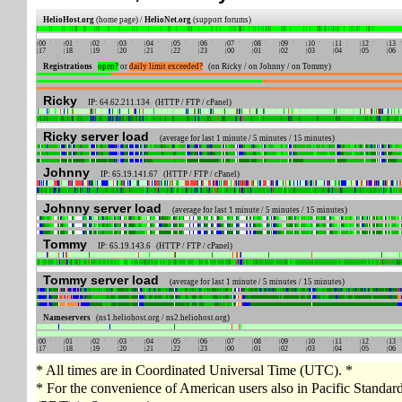
HelioHost.org
(home page) /
HelioNet.org
(support forums)
00
01
02
03
04
05
06
07
08
09
10
11
12
13
17
18
19
20
21
22
23
00
01
02
03
04
05
06
Registrations
open?
or
daily limit exceeded?
(on Ricky / on Johnny / on Tommy)
Ricky
IP: 64.62.211.134 (HTTP / FTP / cPanel)
Ricky server load
(average for last 1 minute / 5 minutes / 15 minutes)
Johnny
IP: 65.19.141.67 (HTTP / FTP / cPanel)
Johnny server load
(average for last 1 minute / 5 minutes / 15 minutes)
Tommy
IP: 65.19.143.6 (HTTP / FTP / cPanel)
Tommy server load
(average for last 1 minute / 5 minutes / 15 minutes)
Nameservers
(ns1.heliohost.org / ns2.heliohost.org)
00
01
02
03
04
05
06
07
08
09
10
11
12
13
17
18
19
20
21
22
23
00
01
02
03
04
05
06
* All times are in Coordinated Universal Time (UTC). *
* For the convenience of American users also in Pacific Standa