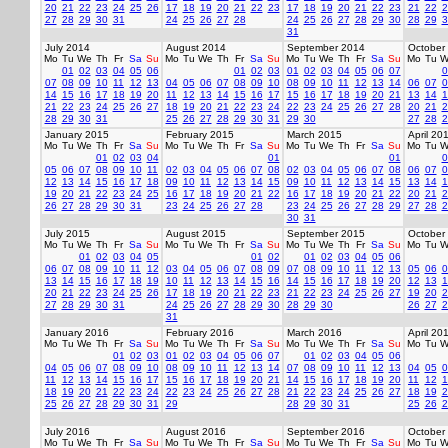
20
21
22
23
24
25
26
17
18
19
20
21
22
23
17
18
19
20
21
22
23
21
22
2
27
28
29
30
31
24
25
26
27
28
24
25
26
27
28
29
30
28
29
3
31
July 2014
August 2014
September 2014
October
Mo
Tu
We
Th
Fr
Sa
Su
Mo
Tu
We
Th
Fr
Sa
Su
Mo
Tu
We
Th
Fr
Sa
Su
Mo
Tu
W
01
02
03
04
05
06
01
02
03
01
02
03
04
05
06
07
0
07
08
09
10
11
12
13
04
05
06
07
08
09
10
08
09
10
11
12
13
14
06
07
0
14
15
16
17
18
19
20
11
12
13
14
15
16
17
15
16
17
18
19
20
21
13
14
1
21
22
23
24
25
26
27
18
19
20
21
22
23
24
22
23
24
25
26
27
28
20
21
2
28
29
30
31
25
26
27
28
29
30
31
29
30
27
28
2
January 2015
February 2015
March 2015
April 20
Mo
Tu
We
Th
Fr
Sa
Su
Mo
Tu
We
Th
Fr
Sa
Su
Mo
Tu
We
Th
Fr
Sa
Su
Mo
Tu
W
01
02
03
04
01
01
0
05
06
07
08
09
10
11
02
03
04
05
06
07
08
02
03
04
05
06
07
08
06
07
0
12
13
14
15
16
17
18
09
10
11
12
13
14
15
09
10
11
12
13
14
15
13
14
1
19
20
21
22
23
24
25
16
17
18
19
20
21
22
16
17
18
19
20
21
22
20
21
2
26
27
28
29
30
31
23
24
25
26
27
28
23
24
25
26
27
28
29
27
28
2
30
31
July 2015
August 2015
September 2015
October
Mo
Tu
We
Th
Fr
Sa
Su
Mo
Tu
We
Th
Fr
Sa
Su
Mo
Tu
We
Th
Fr
Sa
Su
Mo
Tu
W
01
02
03
04
05
01
02
01
02
03
04
05
06
06
07
08
09
10
11
12
03
04
05
06
07
08
09
07
08
09
10
11
12
13
05
06
0
13
14
15
16
17
18
19
10
11
12
13
14
15
16
14
15
16
17
18
19
20
12
13
1
20
21
22
23
24
25
26
17
18
19
20
21
22
23
21
22
23
24
25
26
27
19
20
2
27
28
29
30
31
24
25
26
27
28
29
30
28
29
30
26
27
2
31
January 2016
February 2016
March 2016
April 20
Mo
Tu
We
Th
Fr
Sa
Su
Mo
Tu
We
Th
Fr
Sa
Su
Mo
Tu
We
Th
Fr
Sa
Su
Mo
Tu
W
01
02
03
01
02
03
04
05
06
07
01
02
03
04
05
06
04
05
06
07
08
09
10
08
09
10
11
12
13
14
07
08
09
10
11
12
13
04
05
0
11
12
13
14
15
16
17
15
16
17
18
19
20
21
14
15
16
17
18
19
20
11
12
1
18
19
20
21
22
23
24
22
23
24
25
26
27
28
21
22
23
24
25
26
27
18
19
2
25
26
27
28
29
30
31
29
28
29
30
31
25
26
2
July 2016
August 2016
September 2016
October
Mo
Tu
We
Th
Fr
Sa
Su
Mo
Tu
We
Th
Fr
Sa
Su
Mo
Tu
We
Th
Fr
Sa
Su
Mo
Tu
W