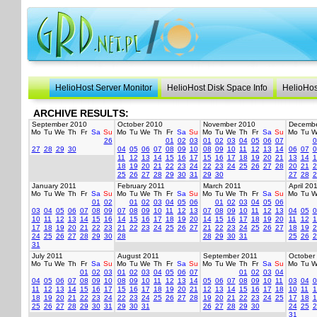
HelioHost Server Monitor
HelioHost Disk Space Info
HelioHos
ARCHIVE RESULTS:
September 2010
October 2010
November 2010
Decembe
Mo
Tu
We
Th
Fr
Sa
Su
Mo
Tu
We
Th
Fr
Sa
Su
Mo
Tu
We
Th
Fr
Sa
Su
Mo
Tu
W
26
01
02
03
01
02
03
04
05
06
07
0
27
28
29
30
04
05
06
07
08
09
10
08
09
10
11
12
13
14
06
07
0
11
12
13
14
15
16
17
15
16
17
18
19
20
21
13
14
1
18
19
20
21
22
23
24
22
23
24
25
26
27
28
20
21
2
25
26
27
28
29
30
31
29
30
27
28
2
January 2011
February 2011
March 2011
April 20
Mo
Tu
We
Th
Fr
Sa
Su
Mo
Tu
We
Th
Fr
Sa
Su
Mo
Tu
We
Th
Fr
Sa
Su
Mo
Tu
W
01
02
01
02
03
04
05
06
01
02
03
04
05
06
03
04
05
06
07
08
09
07
08
09
10
11
12
13
07
08
09
10
11
12
13
04
05
0
10
11
12
13
14
15
16
14
15
16
17
18
19
20
14
15
16
17
18
19
20
11
12
1
17
18
19
20
21
22
23
21
22
23
24
25
26
27
21
22
23
24
25
26
27
18
19
2
24
25
26
27
28
29
30
28
28
29
30
31
25
26
2
31
July 2011
August 2011
September 2011
October
Mo
Tu
We
Th
Fr
Sa
Su
Mo
Tu
We
Th
Fr
Sa
Su
Mo
Tu
We
Th
Fr
Sa
Su
Mo
Tu
W
01
02
03
01
02
03
04
05
06
07
01
02
03
04
04
05
06
07
08
09
10
08
09
10
11
12
13
14
05
06
07
08
09
10
11
03
04
0
11
12
13
14
15
16
17
15
16
17
18
19
20
21
12
13
14
15
16
17
18
10
11
1
18
19
20
21
22
23
24
22
23
24
25
26
27
28
19
20
21
22
23
24
25
17
18
1
25
26
27
28
29
30
31
29
30
31
26
27
28
29
30
24
25
2
31