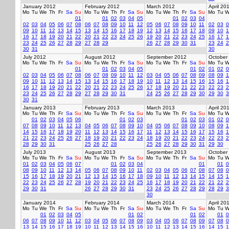
January 2012
February 2012
March 2012
April 20
Mo
Tu
We
Th
Fr
Sa
Su
Mo
Tu
We
Th
Fr
Sa
Su
Mo
Tu
We
Th
Fr
Sa
Su
Mo
Tu
W
01
01
02
03
04
05
01
02
03
04
02
03
04
05
06
07
08
06
07
08
09
10
11
12
05
06
07
08
09
10
11
02
03
0
09
10
11
12
13
14
15
13
14
15
16
17
18
19
12
13
14
15
16
17
18
09
10
1
16
17
18
19
20
21
22
20
21
22
23
24
25
26
19
20
21
22
23
24
25
16
17
1
23
24
25
26
27
28
29
27
28
29
26
27
28
29
30
31
23
24
2
30
31
30
July 2012
August 2012
September 2012
October
Mo
Tu
We
Th
Fr
Sa
Su
Mo
Tu
We
Th
Fr
Sa
Su
Mo
Tu
We
Th
Fr
Sa
Su
Mo
Tu
W
01
01
02
03
04
05
01
02
01
02
0
02
03
04
05
06
07
08
06
07
08
09
10
11
12
03
04
05
06
07
08
09
08
09
1
09
10
11
12
13
14
15
13
14
15
16
17
18
19
10
11
12
13
14
15
16
15
16
1
16
17
18
19
20
21
22
20
21
22
23
24
25
26
17
18
19
20
21
22
23
22
23
2
23
24
25
26
27
28
29
27
28
29
30
31
24
25
26
27
28
29
30
29
30
3
30
31
January 2013
February 2013
March 2013
April 20
Mo
Tu
We
Th
Fr
Sa
Su
Mo
Tu
We
Th
Fr
Sa
Su
Mo
Tu
We
Th
Fr
Sa
Su
Mo
Tu
W
01
02
03
04
05
06
01
02
03
01
02
03
01
02
0
07
08
09
10
11
12
13
04
05
06
07
08
09
10
04
05
06
07
08
09
10
08
09
1
14
15
16
17
18
19
20
11
12
13
14
15
16
17
11
12
13
14
15
16
17
15
16
1
21
22
23
24
25
26
27
18
19
20
21
22
23
24
18
19
20
21
22
23
24
22
23
2
28
29
30
31
25
26
27
28
25
26
27
28
29
30
31
29
30
July 2013
August 2013
September 2013
October
Mo
Tu
We
Th
Fr
Sa
Su
Mo
Tu
We
Th
Fr
Sa
Su
Mo
Tu
We
Th
Fr
Sa
Su
Mo
Tu
W
01
02
03
04
05
06
07
01
02
03
04
01
01
0
08
09
10
11
12
13
14
05
06
07
08
09
10
11
02
03
04
05
06
07
08
07
08
0
15
16
17
18
19
20
21
12
13
14
15
16
17
18
09
10
11
12
13
14
15
14
15
1
22
23
24
25
26
27
28
19
20
21
22
23
24
25
16
17
18
19
20
21
22
21
22
2
29
30
31
26
27
28
29
30
31
23
24
25
26
27
28
29
28
29
3
30
January 2014
February 2014
March 2014
April 20
Mo
Tu
We
Th
Fr
Sa
Su
Mo
Tu
We
Th
Fr
Sa
Su
Mo
Tu
We
Th
Fr
Sa
Su
Mo
Tu
W
01
02
03
04
05
01
02
01
02
01
0
06
07
08
09
10
11
12
03
04
05
06
07
08
09
03
04
05
06
07
08
09
07
08
0
13
14
15
16
17
18
19
10
11
12
13
14
15
16
10
11
12
13
14
15
16
14
15
1