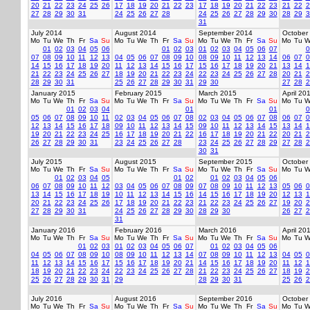
20
21
22
23
24
25
26
17
18
19
20
21
22
23
17
18
19
20
21
22
23
21
22
2
27
28
29
30
31
24
25
26
27
28
24
25
26
27
28
29
30
28
29
3
31
July 2014
August 2014
September 2014
October
Mo
Tu
We
Th
Fr
Sa
Su
Mo
Tu
We
Th
Fr
Sa
Su
Mo
Tu
We
Th
Fr
Sa
Su
Mo
Tu
W
01
02
03
04
05
06
01
02
03
01
02
03
04
05
06
07
0
07
08
09
10
11
12
13
04
05
06
07
08
09
10
08
09
10
11
12
13
14
06
07
0
14
15
16
17
18
19
20
11
12
13
14
15
16
17
15
16
17
18
19
20
21
13
14
1
21
22
23
24
25
26
27
18
19
20
21
22
23
24
22
23
24
25
26
27
28
20
21
2
28
29
30
31
25
26
27
28
29
30
31
29
30
27
28
2
January 2015
February 2015
March 2015
April 20
Mo
Tu
We
Th
Fr
Sa
Su
Mo
Tu
We
Th
Fr
Sa
Su
Mo
Tu
We
Th
Fr
Sa
Su
Mo
Tu
W
01
02
03
04
01
01
0
05
06
07
08
09
10
11
02
03
04
05
06
07
08
02
03
04
05
06
07
08
06
07
0
12
13
14
15
16
17
18
09
10
11
12
13
14
15
09
10
11
12
13
14
15
13
14
1
19
20
21
22
23
24
25
16
17
18
19
20
21
22
16
17
18
19
20
21
22
20
21
2
26
27
28
29
30
31
23
24
25
26
27
28
23
24
25
26
27
28
29
27
28
2
30
31
July 2015
August 2015
September 2015
October
Mo
Tu
We
Th
Fr
Sa
Su
Mo
Tu
We
Th
Fr
Sa
Su
Mo
Tu
We
Th
Fr
Sa
Su
Mo
Tu
W
01
02
03
04
05
01
02
01
02
03
04
05
06
06
07
08
09
10
11
12
03
04
05
06
07
08
09
07
08
09
10
11
12
13
05
06
0
13
14
15
16
17
18
19
10
11
12
13
14
15
16
14
15
16
17
18
19
20
12
13
1
20
21
22
23
24
25
26
17
18
19
20
21
22
23
21
22
23
24
25
26
27
19
20
2
27
28
29
30
31
24
25
26
27
28
29
30
28
29
30
26
27
2
31
January 2016
February 2016
March 2016
April 20
Mo
Tu
We
Th
Fr
Sa
Su
Mo
Tu
We
Th
Fr
Sa
Su
Mo
Tu
We
Th
Fr
Sa
Su
Mo
Tu
W
01
02
03
01
02
03
04
05
06
07
01
02
03
04
05
06
04
05
06
07
08
09
10
08
09
10
11
12
13
14
07
08
09
10
11
12
13
04
05
0
11
12
13
14
15
16
17
15
16
17
18
19
20
21
14
15
16
17
18
19
20
11
12
1
18
19
20
21
22
23
24
22
23
24
25
26
27
28
21
22
23
24
25
26
27
18
19
2
25
26
27
28
29
30
31
29
28
29
30
31
25
26
2
July 2016
August 2016
September 2016
October
Mo
Tu
We
Th
Fr
Sa
Su
Mo
Tu
We
Th
Fr
Sa
Su
Mo
Tu
We
Th
Fr
Sa
Su
Mo
Tu
W