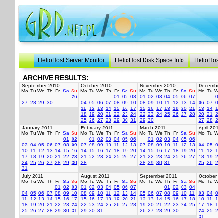
HelioHost Server Monitor
HelioHost Disk Space Info
HelioHos
ARCHIVE RESULTS:
September 2010
October 2010
November 2010
Decembe
Mo
Tu
We
Th
Fr
Sa
Su
Mo
Tu
We
Th
Fr
Sa
Su
Mo
Tu
We
Th
Fr
Sa
Su
Mo
Tu
W
26
01
02
03
01
02
03
04
05
06
07
0
27
28
29
30
04
05
06
07
08
09
10
08
09
10
11
12
13
14
06
07
0
11
12
13
14
15
16
17
15
16
17
18
19
20
21
13
14
1
18
19
20
21
22
23
24
22
23
24
25
26
27
28
20
21
2
25
26
27
28
29
30
31
29
30
27
28
2
January 2011
February 2011
March 2011
April 20
Mo
Tu
We
Th
Fr
Sa
Su
Mo
Tu
We
Th
Fr
Sa
Su
Mo
Tu
We
Th
Fr
Sa
Su
Mo
Tu
W
01
02
01
02
03
04
05
06
01
02
03
04
05
06
03
04
05
06
07
08
09
07
08
09
10
11
12
13
07
08
09
10
11
12
13
04
05
0
10
11
12
13
14
15
16
14
15
16
17
18
19
20
14
15
16
17
18
19
20
11
12
1
17
18
19
20
21
22
23
21
22
23
24
25
26
27
21
22
23
24
25
26
27
18
19
2
24
25
26
27
28
29
30
28
28
29
30
31
25
26
2
31
July 2011
August 2011
September 2011
October
Mo
Tu
We
Th
Fr
Sa
Su
Mo
Tu
We
Th
Fr
Sa
Su
Mo
Tu
We
Th
Fr
Sa
Su
Mo
Tu
W
01
02
03
01
02
03
04
05
06
07
01
02
03
04
04
05
06
07
08
09
10
08
09
10
11
12
13
14
05
06
07
08
09
10
11
03
04
0
11
12
13
14
15
16
17
15
16
17
18
19
20
21
12
13
14
15
16
17
18
10
11
1
18
19
20
21
22
23
24
22
23
24
25
26
27
28
19
20
21
22
23
24
25
17
18
1
25
26
27
28
29
30
31
29
30
31
26
27
28
29
30
24
25
2
31