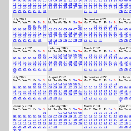
04
05
06
07
08
09
10
08
09
10
11
12
13
14
08
09
10
11
12
13
14
05
06
0
11
12
13
14
15
16
17
15
16
17
18
19
20
21
15
16
17
18
19
20
21
12
13
1
18
19
20
21
22
23
24
22
23
24
25
26
27
28
22
23
24
25
26
27
28
19
20
2
25
26
27
28
29
30
31
29
30
31
26
27
2
July 2021
August 2021
September 2021
October
Mo
Tu
We
Th
Fr
Sa
Su
Mo
Tu
We
Th
Fr
Sa
Su
Mo
Tu
We
Th
Fr
Sa
Su
Mo
Tu
W
01
02
03
04
01
01
02
03
04
05
05
06
07
08
09
10
11
02
03
04
05
06
07
08
06
07
08
09
10
11
12
04
05
0
12
13
14
15
16
17
18
09
10
11
12
13
14
15
13
14
15
16
17
18
19
11
12
1
19
20
21
22
23
24
25
16
17
18
19
20
21
22
20
21
22
23
24
25
26
18
19
2
26
27
28
29
30
31
23
24
25
26
27
28
29
27
28
29
30
25
26
2
30
31
January 2022
February 2022
March 2022
April 20
Mo
Tu
We
Th
Fr
Sa
Su
Mo
Tu
We
Th
Fr
Sa
Su
Mo
Tu
We
Th
Fr
Sa
Su
Mo
Tu
W
01
02
01
02
03
04
05
06
01
02
03
04
05
06
03
04
05
06
07
08
09
07
08
09
10
11
12
13
07
08
09
10
11
12
13
04
05
0
10
11
12
13
14
15
16
14
15
16
17
18
19
20
14
15
16
17
18
19
20
11
12
1
17
18
19
20
21
22
23
21
22
23
24
25
26
27
21
22
23
24
25
26
27
18
19
2
24
25
26
27
28
29
30
28
28
29
30
31
25
26
2
31
July 2022
August 2022
September 2022
October
Mo
Tu
We
Th
Fr
Sa
Su
Mo
Tu
We
Th
Fr
Sa
Su
Mo
Tu
We
Th
Fr
Sa
Su
Mo
Tu
W
01
02
03
01
02
03
04
05
06
07
01
02
03
04
04
05
06
07
08
09
10
08
09
10
11
12
13
14
05
06
07
08
09
10
11
03
04
0
11
12
13
14
15
16
17
15
16
17
18
19
20
21
12
13
14
15
16
17
18
10
11
1
18
19
20
21
22
23
24
22
23
24
25
26
27
28
19
20
21
22
23
24
25
17
18
1
25
26
27
28
29
30
31
29
30
31
26
27
28
29
30
24
25
2
31
January 2023
February 2023
March 2023
April 20
Mo
Tu
We
Th
Fr
Sa
Su
Mo
Tu
We
Th
Fr
Sa
Su
Mo
Tu
We
Th
Fr
Sa
Su
Mo
Tu
W
01
01
02
03
04
05
01
02
03
04
05
02
03
04
05
06
07
08
06
07
08
09
10
11
12
06
07
08
09
10
11
12
03
04
0
09
10
11
12
13
14
15
13
14
15
16
17
18
19
13
14
15
16
17
18
19
10
11
1
16
17
18
19
20
21
22
20
21
22
23
24
25
26
20
21
22
23
24
25
26
17
18
1
23
24
25
26
27
28
29
27
28
27
28
29
30
31
24
25
2
30
31