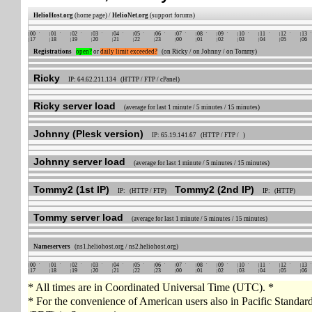
HelioHost.org
(home page) /
HelioNet.org
(support forums)
00
01
02
03
04
05
06
07
08
09
10
11
12
13
17
18
19
20
21
22
23
00
01
02
03
04
05
06
Registrations
open?
or
daily limit exceeded?
(on Ricky / on Johnny / on Tommy)
Ricky
IP: 64.62.211.134 (HTTP / FTP / cPanel)
Ricky server load
(average for last 1 minute / 5 minutes / 15 minutes)
Johnny (Plesk version)
IP: 65.19.141.67 (HTTP / FTP / )
Johnny server load
(average for last 1 minute / 5 minutes / 15 minutes)
Tommy2 (1st IP)
Tommy2 (2nd IP)
IP: (HTTP / FTP)
IP: (HTTP)
Tommy server load
(average for last 1 minute / 5 minutes / 15 minutes)
Nameservers
(ns1.heliohost.org / ns2.heliohost.org)
00
01
02
03
04
05
06
07
08
09
10
11
12
13
17
18
19
20
21
22
23
00
01
02
03
04
05
06
* All times are in Coordinated Universal Time (UTC). *
* For the convenience of American users also in Pacific Standa