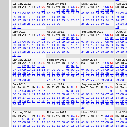
January 2012
February 2012
March 2012
April 20
Mo
Tu
We
Th
Fr
Sa
Su
Mo
Tu
We
Th
Fr
Sa
Su
Mo
Tu
We
Th
Fr
Sa
Su
Mo
Tu
W
01
01
02
03
04
05
01
02
03
04
02
03
04
05
06
07
08
06
07
08
09
10
11
12
05
06
07
08
09
10
11
02
03
0
09
10
11
12
13
14
15
13
14
15
16
17
18
19
12
13
14
15
16
17
18
09
10
1
16
17
18
19
20
21
22
20
21
22
23
24
25
26
19
20
21
22
23
24
25
16
17
1
23
24
25
26
27
28
29
27
28
29
26
27
28
29
30
31
23
24
2
30
31
30
July 2012
August 2012
September 2012
October
Mo
Tu
We
Th
Fr
Sa
Su
Mo
Tu
We
Th
Fr
Sa
Su
Mo
Tu
We
Th
Fr
Sa
Su
Mo
Tu
W
01
01
02
03
04
05
01
02
01
02
0
02
03
04
05
06
07
08
06
07
08
09
10
11
12
03
04
05
06
07
08
09
08
09
1
09
10
11
12
13
14
15
13
14
15
16
17
18
19
10
11
12
13
14
15
16
15
16
1
16
17
18
19
20
21
22
20
21
22
23
24
25
26
17
18
19
20
21
22
23
22
23
2
23
24
25
26
27
28
29
27
28
29
30
31
24
25
26
27
28
29
30
29
30
3
30
31
January 2013
February 2013
March 2013
April 20
Mo
Tu
We
Th
Fr
Sa
Su
Mo
Tu
We
Th
Fr
Sa
Su
Mo
Tu
We
Th
Fr
Sa
Su
Mo
Tu
W
01
02
03
04
05
06
01
02
03
01
02
03
01
02
0
07
08
09
10
11
12
13
04
05
06
07
08
09
10
04
05
06
07
08
09
10
08
09
1
14
15
16
17
18
19
20
11
12
13
14
15
16
17
11
12
13
14
15
16
17
15
16
1
21
22
23
24
25
26
27
18
19
20
21
22
23
24
18
19
20
21
22
23
24
22
23
2
28
29
30
31
25
26
27
28
25
26
27
28
29
30
31
29
30
July 2013
August 2013
September 2013
October
Mo
Tu
We
Th
Fr
Sa
Su
Mo
Tu
We
Th
Fr
Sa
Su
Mo
Tu
We
Th
Fr
Sa
Su
Mo
Tu
W
01
02
03
04
05
06
07
01
02
03
04
01
01
0
08
09
10
11
12
13
14
05
06
07
08
09
10
11
02
03
04
05
06
07
08
07
08
0
15
16
17
18
19
20
21
12
13
14
15
16
17
18
09
10
11
12
13
14
15
14
15
1
22
23
24
25
26
27
28
19
20
21
22
23
24
25
16
17
18
19
20
21
22
21
22
2
29
30
31
26
27
28
29
30
31
23
24
25
26
27
28
29
28
29
3
30
January 2014
February 2014
March 2014
April 20
Mo
Tu
We
Th
Fr
Sa
Su
Mo
Tu
We
Th
Fr
Sa
Su
Mo
Tu
We
Th
Fr
Sa
Su
Mo
Tu
W
01
02
03
04
05
01
02
01
02
01
0
06
07
08
09
10
11
12
03
04
05
06
07
08
09
03
04
05
06
07
08
09
07
08
0
13
14
15
16
17
18
19
10
11
12
13
14
15
16
10
11
12
13
14
15
16
14
15
1