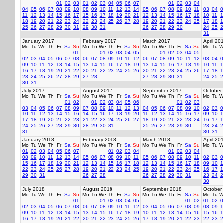
01
02
03
01
02
03
04
05
06
07
01
02
03
04
04
05
06
07
08
09
10
08
09
10
11
12
13
14
05
06
07
08
09
10
11
03
04
0
11
12
13
14
15
16
17
15
16
17
18
19
20
21
12
13
14
15
16
17
18
10
11
1
18
19
20
21
22
23
24
22
23
24
25
26
27
28
19
20
21
22
23
24
25
17
18
1
25
26
27
28
29
30
31
29
30
31
26
27
28
29
30
24
25
2
31
January 2017
February 2017
March 2017
April 20
Mo
Tu
We
Th
Fr
Sa
Su
Mo
Tu
We
Th
Fr
Sa
Su
Mo
Tu
We
Th
Fr
Sa
Su
Mo
Tu
W
01
01
02
03
04
05
01
02
03
04
05
02
03
04
05
06
07
08
06
07
08
09
10
11
12
06
07
08
09
10
11
12
03
04
0
09
10
11
12
13
14
15
13
14
15
16
17
18
19
13
14
15
16
17
18
19
10
11
1
16
17
18
19
20
21
22
20
21
22
23
24
25
26
20
21
22
23
24
25
26
17
18
1
23
24
25
26
27
28
29
27
28
27
28
29
30
31
24
25
2
30
31
July 2017
August 2017
September 2017
October
Mo
Tu
We
Th
Fr
Sa
Su
Mo
Tu
We
Th
Fr
Sa
Su
Mo
Tu
We
Th
Fr
Sa
Su
Mo
Tu
W
01
02
01
02
03
04
05
06
01
02
03
03
04
05
06
07
08
09
07
08
09
10
11
12
13
04
05
06
07
08
09
10
02
03
0
10
11
12
13
14
15
16
14
15
16
17
18
19
20
11
12
13
14
15
16
17
09
10
1
17
18
19
20
21
22
23
21
22
23
24
25
26
27
18
19
20
21
22
23
24
16
17
1
24
25
26
27
28
29
30
28
29
30
31
25
26
27
28
29
30
23
24
2
31
30
31
January 2018
February 2018
March 2018
April 20
Mo
Tu
We
Th
Fr
Sa
Su
Mo
Tu
We
Th
Fr
Sa
Su
Mo
Tu
We
Th
Fr
Sa
Su
Mo
Tu
W
01
02
03
04
05
06
07
01
02
03
04
01
02
03
04
08
09
10
11
12
13
14
05
06
07
08
09
10
11
05
06
07
08
09
10
11
02
03
0
15
16
17
18
19
20
21
12
13
14
15
16
17
18
12
13
14
15
16
17
18
09
10
1
22
23
24
25
26
27
28
19
20
21
22
23
24
25
19
20
21
22
23
24
25
16
17
1
29
30
31
26
27
28
26
27
28
29
30
31
23
24
2
30
July 2018
August 2018
September 2018
October
Mo
Tu
We
Th
Fr
Sa
Su
Mo
Tu
We
Th
Fr
Sa
Su
Mo
Tu
We
Th
Fr
Sa
Su
Mo
Tu
W
01
01
02
03
04
05
01
02
01
02
0
02
03
04
05
06
07
08
06
07
08
09
10
11
12
03
04
05
06
07
08
09
08
09
1
09
10
11
12
13
14
15
13
14
15
16
17
18
19
10
11
12
13
14
15
16
15
16
1
16
17
18
19
20
21
22
20
21
22
23
24
25
26
17
18
19
20
21
22
23
22
23
2