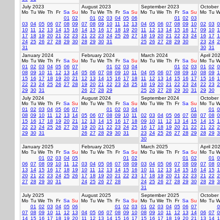
July 2023
August 2023
September 2023
October
Mo
Tu
We
Th
Fr
Sa
Su
Mo
Tu
We
Th
Fr
Sa
Su
Mo
Tu
We
Th
Fr
Sa
Su
Mo
Tu
W
01
02
01
02
03
04
05
06
01
02
03
03
04
05
06
07
08
09
07
08
09
10
11
12
13
04
05
06
07
08
09
10
02
03
0
10
11
12
13
14
15
16
14
15
16
17
18
19
20
11
12
13
14
15
16
17
09
10
1
17
18
19
20
21
22
23
21
22
23
24
25
26
27
18
19
20
21
22
23
24
16
17
1
24
25
26
27
28
29
30
28
29
30
31
25
26
27
28
29
30
23
24
2
31
30
31
January 2024
February 2024
March 2024
April 20
Mo
Tu
We
Th
Fr
Sa
Su
Mo
Tu
We
Th
Fr
Sa
Su
Mo
Tu
We
Th
Fr
Sa
Su
Mo
Tu
W
01
02
03
04
05
06
07
01
02
03
04
01
02
03
01
02
0
08
09
10
11
12
13
14
05
06
07
08
09
10
11
04
05
06
07
08
09
10
08
09
1
15
16
17
18
19
20
21
12
13
14
15
16
17
18
11
12
13
14
15
16
17
15
16
1
22
23
24
25
26
27
28
19
20
21
22
23
24
25
18
19
20
21
22
23
24
22
23
2
29
30
31
26
27
28
29
25
26
27
28
29
30
31
29
30
July 2024
August 2024
September 2024
October
Mo
Tu
We
Th
Fr
Sa
Su
Mo
Tu
We
Th
Fr
Sa
Su
Mo
Tu
We
Th
Fr
Sa
Su
Mo
Tu
W
01
02
03
04
05
06
07
01
02
03
04
01
01
0
08
09
10
11
12
13
14
05
06
07
08
09
10
11
02
03
04
05
06
07
08
07
08
0
15
16
17
18
19
20
21
12
13
14
15
16
17
18
09
10
11
12
13
14
15
14
15
1
22
23
24
25
26
27
28
19
20
21
22
23
24
25
16
17
18
19
20
21
22
21
22
2
29
30
31
26
27
28
29
30
31
23
24
25
26
27
28
29
28
29
3
30
January 2025
February 2025
March 2025
April 20
Mo
Tu
We
Th
Fr
Sa
Su
Mo
Tu
We
Th
Fr
Sa
Su
Mo
Tu
We
Th
Fr
Sa
Su
Mo
Tu
W
01
02
03
04
05
01
02
01
02
01
0
06
07
08
09
10
11
12
03
04
05
06
07
08
09
03
04
05
06
07
08
09
07
08
0
13
14
15
16
17
18
19
10
11
12
13
14
15
16
10
11
12
13
14
15
16
14
15
1
20
21
22
23
24
25
26
17
18
19
20
21
22
23
17
18
19
20
21
22
23
21
22
2
27
28
29
30
31
24
25
26
27
28
24
25
26
27
28
29
30
28
29
3
31
July 2025
August 2025
September 2025
October
Mo
Tu
We
Th
Fr
Sa
Su
Mo
Tu
We
Th
Fr
Sa
Su
Mo
Tu
We
Th
Fr
Sa
Su
Mo
Tu
W
01
02
03
04
05
06
01
02
03
01
02
03
04
05
06
07
0
07
08
09
10
11
12
13
04
05
06
07
08
09
10
08
09
10
11
12
13
14
06
07
0
14
15
16
17
18
19
20
11
12
13
14
15
16
17
15
16
17
18
19
20
21
13
14
1