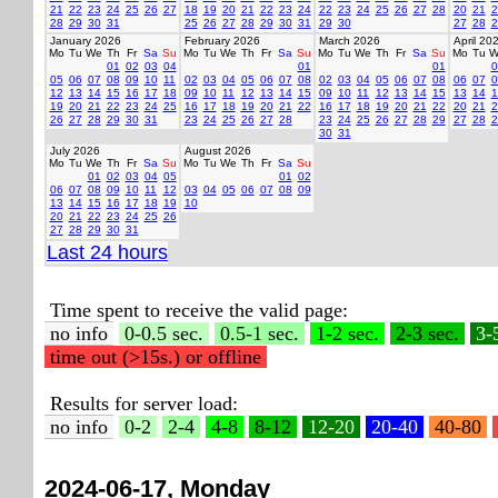
21
22
23
24
25
26
27
18
19
20
21
22
23
24
22
23
24
25
26
27
28
20
21
2
28
29
30
31
25
26
27
28
29
30
31
29
30
27
28
2
January 2026
February 2026
March 2026
April 20
Mo
Tu
We
Th
Fr
Sa
Su
Mo
Tu
We
Th
Fr
Sa
Su
Mo
Tu
We
Th
Fr
Sa
Su
Mo
Tu
W
01
02
03
04
01
01
0
05
06
07
08
09
10
11
02
03
04
05
06
07
08
02
03
04
05
06
07
08
06
07
0
12
13
14
15
16
17
18
09
10
11
12
13
14
15
09
10
11
12
13
14
15
13
14
1
19
20
21
22
23
24
25
16
17
18
19
20
21
22
16
17
18
19
20
21
22
20
21
2
26
27
28
29
30
31
23
24
25
26
27
28
23
24
25
26
27
28
29
27
28
2
30
31
July 2026
August 2026
Mo
Tu
We
Th
Fr
Sa
Su
Mo
Tu
We
Th
Fr
Sa
Su
01
02
03
04
05
01
02
06
07
08
09
10
11
12
03
04
05
06
07
08
09
13
14
15
16
17
18
19
10
20
21
22
23
24
25
26
27
28
29
30
31
Last 24 hours
Time spent to receive the valid page:
no info
0-0.5 sec.
0.5-1 sec.
1-2 sec.
2-3 sec.
3-
time out (>15s.) or offline
Results for server load:
no info
0-2
2-4
4-8
8-12
12-20
20-40
40-80
2024-06-17, Monday