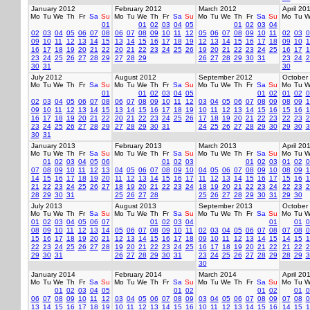
January 2012
February 2012
March 2012
April 20
Mo
Tu
We
Th
Fr
Sa
Su
Mo
Tu
We
Th
Fr
Sa
Su
Mo
Tu
We
Th
Fr
Sa
Su
Mo
Tu
W
01
01
02
03
04
05
01
02
03
04
02
03
04
05
06
07
08
06
07
08
09
10
11
12
05
06
07
08
09
10
11
02
03
0
09
10
11
12
13
14
15
13
14
15
16
17
18
19
12
13
14
15
16
17
18
09
10
1
16
17
18
19
20
21
22
20
21
22
23
24
25
26
19
20
21
22
23
24
25
16
17
1
23
24
25
26
27
28
29
27
28
29
26
27
28
29
30
31
23
24
2
30
31
30
July 2012
August 2012
September 2012
October
Mo
Tu
We
Th
Fr
Sa
Su
Mo
Tu
We
Th
Fr
Sa
Su
Mo
Tu
We
Th
Fr
Sa
Su
Mo
Tu
W
01
01
02
03
04
05
01
02
01
02
0
02
03
04
05
06
07
08
06
07
08
09
10
11
12
03
04
05
06
07
08
09
08
09
1
09
10
11
12
13
14
15
13
14
15
16
17
18
19
10
11
12
13
14
15
16
15
16
1
16
17
18
19
20
21
22
20
21
22
23
24
25
26
17
18
19
20
21
22
23
22
23
2
23
24
25
26
27
28
29
27
28
29
30
31
24
25
26
27
28
29
30
29
30
3
30
31
January 2013
February 2013
March 2013
April 20
Mo
Tu
We
Th
Fr
Sa
Su
Mo
Tu
We
Th
Fr
Sa
Su
Mo
Tu
We
Th
Fr
Sa
Su
Mo
Tu
W
01
02
03
04
05
06
01
02
03
01
02
03
01
02
0
07
08
09
10
11
12
13
04
05
06
07
08
09
10
04
05
06
07
08
09
10
08
09
1
14
15
16
17
18
19
20
11
12
13
14
15
16
17
11
12
13
14
15
16
17
15
16
1
21
22
23
24
25
26
27
18
19
20
21
22
23
24
18
19
20
21
22
23
24
22
23
2
28
29
30
31
25
26
27
28
25
26
27
28
29
30
31
29
30
July 2013
August 2013
September 2013
October
Mo
Tu
We
Th
Fr
Sa
Su
Mo
Tu
We
Th
Fr
Sa
Su
Mo
Tu
We
Th
Fr
Sa
Su
Mo
Tu
W
01
02
03
04
05
06
07
01
02
03
04
01
01
0
08
09
10
11
12
13
14
05
06
07
08
09
10
11
02
03
04
05
06
07
08
07
08
0
15
16
17
18
19
20
21
12
13
14
15
16
17
18
09
10
11
12
13
14
15
14
15
1
22
23
24
25
26
27
28
19
20
21
22
23
24
25
16
17
18
19
20
21
22
21
22
2
29
30
31
26
27
28
29
30
31
23
24
25
26
27
28
29
28
29
3
30
January 2014
February 2014
March 2014
April 20
Mo
Tu
We
Th
Fr
Sa
Su
Mo
Tu
We
Th
Fr
Sa
Su
Mo
Tu
We
Th
Fr
Sa
Su
Mo
Tu
W
01
02
03
04
05
01
02
01
02
01
0
06
07
08
09
10
11
12
03
04
05
06
07
08
09
03
04
05
06
07
08
09
07
08
0
13
14
15
16
17
18
19
10
11
12
13
14
15
16
10
11
12
13
14
15
16
14
15
1