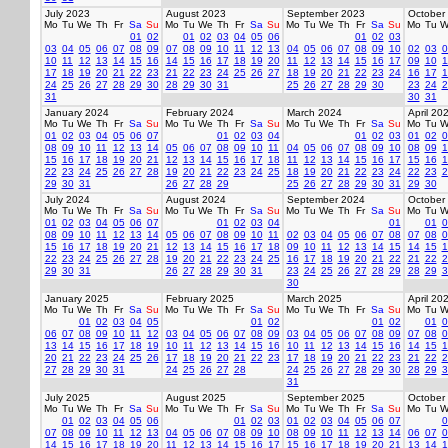
July 2023
August 2023
September 2023
October
Mo
Tu
We
Th
Fr
Sa
Su
Mo
Tu
We
Th
Fr
Sa
Su
Mo
Tu
We
Th
Fr
Sa
Su
Mo
Tu
W
01
02
01
02
03
04
05
06
01
02
03
03
04
05
06
07
08
09
07
08
09
10
11
12
13
04
05
06
07
08
09
10
02
03
0
10
11
12
13
14
15
16
14
15
16
17
18
19
20
11
12
13
14
15
16
17
09
10
1
17
18
19
20
21
22
23
21
22
23
24
25
26
27
18
19
20
21
22
23
24
16
17
1
24
25
26
27
28
29
30
28
29
30
31
25
26
27
28
29
30
23
24
2
31
30
31
January 2024
February 2024
March 2024
April 20
Mo
Tu
We
Th
Fr
Sa
Su
Mo
Tu
We
Th
Fr
Sa
Su
Mo
Tu
We
Th
Fr
Sa
Su
Mo
Tu
W
01
02
03
04
05
06
07
01
02
03
04
01
02
03
01
02
0
08
09
10
11
12
13
14
05
06
07
08
09
10
11
04
05
06
07
08
09
10
08
09
1
15
16
17
18
19
20
21
12
13
14
15
16
17
18
11
12
13
14
15
16
17
15
16
1
22
23
24
25
26
27
28
19
20
21
22
23
24
25
18
19
20
21
22
23
24
22
23
2
29
30
31
26
27
28
29
25
26
27
28
29
30
31
29
30
July 2024
August 2024
September 2024
October
Mo
Tu
We
Th
Fr
Sa
Su
Mo
Tu
We
Th
Fr
Sa
Su
Mo
Tu
We
Th
Fr
Sa
Su
Mo
Tu
W
01
02
03
04
05
06
07
01
02
03
04
01
01
0
08
09
10
11
12
13
14
05
06
07
08
09
10
11
02
03
04
05
06
07
08
07
08
0
15
16
17
18
19
20
21
12
13
14
15
16
17
18
09
10
11
12
13
14
15
14
15
1
22
23
24
25
26
27
28
19
20
21
22
23
24
25
16
17
18
19
20
21
22
21
22
2
29
30
31
26
27
28
29
30
31
23
24
25
26
27
28
29
28
29
3
30
January 2025
February 2025
March 2025
April 20
Mo
Tu
We
Th
Fr
Sa
Su
Mo
Tu
We
Th
Fr
Sa
Su
Mo
Tu
We
Th
Fr
Sa
Su
Mo
Tu
W
01
02
03
04
05
01
02
01
02
01
0
06
07
08
09
10
11
12
03
04
05
06
07
08
09
03
04
05
06
07
08
09
07
08
0
13
14
15
16
17
18
19
10
11
12
13
14
15
16
10
11
12
13
14
15
16
14
15
1
20
21
22
23
24
25
26
17
18
19
20
21
22
23
17
18
19
20
21
22
23
21
22
2
27
28
29
30
31
24
25
26
27
28
24
25
26
27
28
29
30
28
29
3
31
July 2025
August 2025
September 2025
October
Mo
Tu
We
Th
Fr
Sa
Su
Mo
Tu
We
Th
Fr
Sa
Su
Mo
Tu
We
Th
Fr
Sa
Su
Mo
Tu
W
01
02
03
04
05
06
01
02
03
01
02
03
04
05
06
07
0
07
08
09
10
11
12
13
04
05
06
07
08
09
10
08
09
10
11
12
13
14
06
07
0
14
15
16
17
18
19
20
11
12
13
14
15
16
17
15
16
17
18
19
20
21
13
14
1