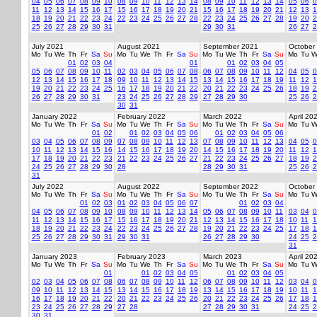
04
05
06
07
08
09
10
08
09
10
11
12
13
14
08
09
10
11
12
13
14
05
06
0
11
12
13
14
15
16
17
15
16
17
18
19
20
21
15
16
17
18
19
20
21
12
13
1
18
19
20
21
22
23
24
22
23
24
25
26
27
28
22
23
24
25
26
27
28
19
20
2
25
26
27
28
29
30
31
29
30
31
26
27
2
July 2021
August 2021
September 2021
October
Mo
Tu
We
Th
Fr
Sa
Su
Mo
Tu
We
Th
Fr
Sa
Su
Mo
Tu
We
Th
Fr
Sa
Su
Mo
Tu
W
01
02
03
04
01
01
02
03
04
05
05
06
07
08
09
10
11
02
03
04
05
06
07
08
06
07
08
09
10
11
12
04
05
0
12
13
14
15
16
17
18
09
10
11
12
13
14
15
13
14
15
16
17
18
19
11
12
1
19
20
21
22
23
24
25
16
17
18
19
20
21
22
20
21
22
23
24
25
26
18
19
2
26
27
28
29
30
31
23
24
25
26
27
28
29
27
28
29
30
25
26
2
30
31
January 2022
February 2022
March 2022
April 20
Mo
Tu
We
Th
Fr
Sa
Su
Mo
Tu
We
Th
Fr
Sa
Su
Mo
Tu
We
Th
Fr
Sa
Su
Mo
Tu
W
01
02
01
02
03
04
05
06
01
02
03
04
05
06
03
04
05
06
07
08
09
07
08
09
10
11
12
13
07
08
09
10
11
12
13
04
05
0
10
11
12
13
14
15
16
14
15
16
17
18
19
20
14
15
16
17
18
19
20
11
12
1
17
18
19
20
21
22
23
21
22
23
24
25
26
27
21
22
23
24
25
26
27
18
19
2
24
25
26
27
28
29
30
28
28
29
30
31
25
26
2
31
July 2022
August 2022
September 2022
October
Mo
Tu
We
Th
Fr
Sa
Su
Mo
Tu
We
Th
Fr
Sa
Su
Mo
Tu
We
Th
Fr
Sa
Su
Mo
Tu
W
01
02
03
01
02
03
04
05
06
07
01
02
03
04
04
05
06
07
08
09
10
08
09
10
11
12
13
14
05
06
07
08
09
10
11
03
04
0
11
12
13
14
15
16
17
15
16
17
18
19
20
21
12
13
14
15
16
17
18
10
11
1
18
19
20
21
22
23
24
22
23
24
25
26
27
28
19
20
21
22
23
24
25
17
18
1
25
26
27
28
29
30
31
29
30
31
26
27
28
29
30
24
25
2
31
January 2023
February 2023
March 2023
April 20
Mo
Tu
We
Th
Fr
Sa
Su
Mo
Tu
We
Th
Fr
Sa
Su
Mo
Tu
We
Th
Fr
Sa
Su
Mo
Tu
W
01
01
02
03
04
05
01
02
03
04
05
02
03
04
05
06
07
08
06
07
08
09
10
11
12
06
07
08
09
10
11
12
03
04
0
09
10
11
12
13
14
15
13
14
15
16
17
18
19
13
14
15
16
17
18
19
10
11
1
16
17
18
19
20
21
22
20
21
22
23
24
25
26
20
21
22
23
24
25
26
17
18
1
23
24
25
26
27
28
29
27
28
27
28
29
30
31
24
25
2
30
31