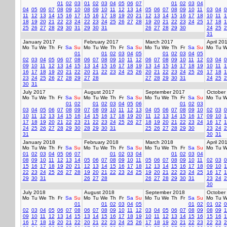
01
02
03
01
02
03
04
05
06
07
01
02
03
04
04
05
06
07
08
09
10
08
09
10
11
12
13
14
05
06
07
08
09
10
11
03
04
0
11
12
13
14
15
16
17
15
16
17
18
19
20
21
12
13
14
15
16
17
18
10
11
1
18
19
20
21
22
23
24
22
23
24
25
26
27
28
19
20
21
22
23
24
25
17
18
1
25
26
27
28
29
30
31
29
30
31
26
27
28
29
30
24
25
2
31
January 2017
February 2017
March 2017
April 20
Mo
Tu
We
Th
Fr
Sa
Su
Mo
Tu
We
Th
Fr
Sa
Su
Mo
Tu
We
Th
Fr
Sa
Su
Mo
Tu
W
01
01
02
03
04
05
01
02
03
04
05
02
03
04
05
06
07
08
06
07
08
09
10
11
12
06
07
08
09
10
11
12
03
04
0
09
10
11
12
13
14
15
13
14
15
16
17
18
19
13
14
15
16
17
18
19
10
11
1
16
17
18
19
20
21
22
20
21
22
23
24
25
26
20
21
22
23
24
25
26
17
18
1
23
24
25
26
27
28
29
27
28
27
28
29
30
31
24
25
2
30
31
July 2017
August 2017
September 2017
October
Mo
Tu
We
Th
Fr
Sa
Su
Mo
Tu
We
Th
Fr
Sa
Su
Mo
Tu
We
Th
Fr
Sa
Su
Mo
Tu
W
01
02
01
02
03
04
05
06
01
02
03
03
04
05
06
07
08
09
07
08
09
10
11
12
13
04
05
06
07
08
09
10
02
03
0
10
11
12
13
14
15
16
14
15
16
17
18
19
20
11
12
13
14
15
16
17
09
10
1
17
18
19
20
21
22
23
21
22
23
24
25
26
27
18
19
20
21
22
23
24
16
17
1
24
25
26
27
28
29
30
28
29
30
31
25
26
27
28
29
30
23
24
2
31
30
31
January 2018
February 2018
March 2018
April 20
Mo
Tu
We
Th
Fr
Sa
Su
Mo
Tu
We
Th
Fr
Sa
Su
Mo
Tu
We
Th
Fr
Sa
Su
Mo
Tu
W
01
02
03
04
05
06
07
01
02
03
04
01
02
03
04
08
09
10
11
12
13
14
05
06
07
08
09
10
11
05
06
07
08
09
10
11
02
03
0
15
16
17
18
19
20
21
12
13
14
15
16
17
18
12
13
14
15
16
17
18
09
10
1
22
23
24
25
26
27
28
19
20
21
22
23
24
25
19
20
21
22
23
24
25
16
17
1
29
30
31
26
27
28
26
27
28
29
30
31
23
24
2
30
July 2018
August 2018
September 2018
October
Mo
Tu
We
Th
Fr
Sa
Su
Mo
Tu
We
Th
Fr
Sa
Su
Mo
Tu
We
Th
Fr
Sa
Su
Mo
Tu
W
01
01
02
03
04
05
01
02
01
02
0
02
03
04
05
06
07
08
06
07
08
09
10
11
12
03
04
05
06
07
08
09
08
09
1
09
10
11
12
13
14
15
13
14
15
16
17
18
19
10
11
12
13
14
15
16
15
16
1
16
17
18
19
20
21
22
20
21
22
23
24
25
26
17
18
19
20
21
22
23
22
23
2