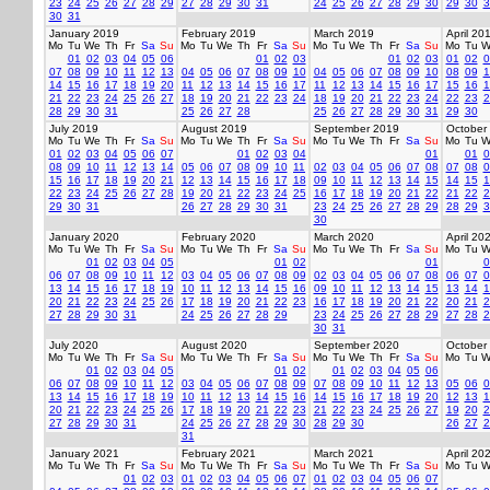
23
24
25
26
27
28
29
27
28
29
30
31
24
25
26
27
28
29
30
29
30
3
30
31
January 2019
February 2019
March 2019
April 20
Mo
Tu
We
Th
Fr
Sa
Su
Mo
Tu
We
Th
Fr
Sa
Su
Mo
Tu
We
Th
Fr
Sa
Su
Mo
Tu
W
01
02
03
04
05
06
01
02
03
01
02
03
01
02
0
07
08
09
10
11
12
13
04
05
06
07
08
09
10
04
05
06
07
08
09
10
08
09
1
14
15
16
17
18
19
20
11
12
13
14
15
16
17
11
12
13
14
15
16
17
15
16
1
21
22
23
24
25
26
27
18
19
20
21
22
23
24
18
19
20
21
22
23
24
22
23
2
28
29
30
31
25
26
27
28
25
26
27
28
29
30
31
29
30
July 2019
August 2019
September 2019
October
Mo
Tu
We
Th
Fr
Sa
Su
Mo
Tu
We
Th
Fr
Sa
Su
Mo
Tu
We
Th
Fr
Sa
Su
Mo
Tu
W
01
02
03
04
05
06
07
01
02
03
04
01
01
0
08
09
10
11
12
13
14
05
06
07
08
09
10
11
02
03
04
05
06
07
08
07
08
0
15
16
17
18
19
20
21
12
13
14
15
16
17
18
09
10
11
12
13
14
15
14
15
1
22
23
24
25
26
27
28
19
20
21
22
23
24
25
16
17
18
19
20
21
22
21
22
2
29
30
31
26
27
28
29
30
31
23
24
25
26
27
28
29
28
29
3
30
January 2020
February 2020
March 2020
April 20
Mo
Tu
We
Th
Fr
Sa
Su
Mo
Tu
We
Th
Fr
Sa
Su
Mo
Tu
We
Th
Fr
Sa
Su
Mo
Tu
W
01
02
03
04
05
01
02
01
0
06
07
08
09
10
11
12
03
04
05
06
07
08
09
02
03
04
05
06
07
08
06
07
0
13
14
15
16
17
18
19
10
11
12
13
14
15
16
09
10
11
12
13
14
15
13
14
1
20
21
22
23
24
25
26
17
18
19
20
21
22
23
16
17
18
19
20
21
22
20
21
2
27
28
29
30
31
24
25
26
27
28
29
23
24
25
26
27
28
29
27
28
2
30
31
July 2020
August 2020
September 2020
October
Mo
Tu
We
Th
Fr
Sa
Su
Mo
Tu
We
Th
Fr
Sa
Su
Mo
Tu
We
Th
Fr
Sa
Su
Mo
Tu
W
01
02
03
04
05
01
02
01
02
03
04
05
06
06
07
08
09
10
11
12
03
04
05
06
07
08
09
07
08
09
10
11
12
13
05
06
0
13
14
15
16
17
18
19
10
11
12
13
14
15
16
14
15
16
17
18
19
20
12
13
1
20
21
22
23
24
25
26
17
18
19
20
21
22
23
21
22
23
24
25
26
27
19
20
2
27
28
29
30
31
24
25
26
27
28
29
30
28
29
30
26
27
2
31
January 2021
February 2021
March 2021
April 20
Mo
Tu
We
Th
Fr
Sa
Su
Mo
Tu
We
Th
Fr
Sa
Su
Mo
Tu
We
Th
Fr
Sa
Su
Mo
Tu
W
01
02
03
01
02
03
04
05
06
07
01
02
03
04
05
06
07