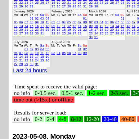
21
22
23
24
25
26
27
18
19
20
21
22
23
24
22
23
24
25
26
27
28
20
21
2
28
29
30
31
25
26
27
28
29
30
31
29
30
27
28
2
January 2026
February 2026
March 2026
April 20
Mo
Tu
We
Th
Fr
Sa
Su
Mo
Tu
We
Th
Fr
Sa
Su
Mo
Tu
We
Th
Fr
Sa
Su
Mo
Tu
W
01
02
03
04
01
01
0
05
06
07
08
09
10
11
02
03
04
05
06
07
08
02
03
04
05
06
07
08
06
07
0
12
13
14
15
16
17
18
09
10
11
12
13
14
15
09
10
11
12
13
14
15
13
14
1
19
20
21
22
23
24
25
16
17
18
19
20
21
22
16
17
18
19
20
21
22
20
21
2
26
27
28
29
30
31
23
24
25
26
27
28
23
24
25
26
27
28
29
27
28
2
30
31
July 2026
August 2026
Mo
Tu
We
Th
Fr
Sa
Su
Mo
Tu
We
Th
Fr
Sa
Su
01
02
03
04
05
01
02
06
07
08
09
10
11
12
03
04
05
06
07
08
09
13
14
15
16
17
18
19
20
21
22
23
24
25
26
27
28
29
30
31
Last 24 hours
Time spent to receive the valid page:
no info
0-0.5 sec.
0.5-1 sec.
1-2 sec.
2-3 sec.
3-
time out (>15s.) or offline
Results for server load:
no info
0-2
2-4
4-8
8-12
12-20
20-40
40-80
2023-05-08, Monday