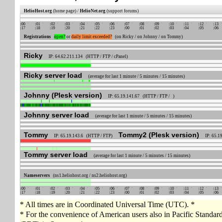
HelioHost.org
(home page) /
HelioNet.org
(support forums)
00
01
02
03
04
05
06
07
08
09
10
11
12
13
17
18
19
20
21
22
23
00
01
02
03
04
05
06
Registrations
open?
or
daily limit exceeded?
(on Ricky / on Johnny / on Tommy)
Ricky
IP: 64.62.211.134 (HTTP / FTP / cPanel)
Ricky server load
(average for last 1 minute / 5 minutes / 15 minutes)
Johnny (Plesk version)
IP: 65.19.141.67 (HTTP / FTP / )
Johnny server load
(average for last 1 minute / 5 minutes / 15 minutes)
Tommy
Tommy2 (Plesk version)
IP: 65.19.143.6 (HTTP / FTP)
IP: 65.
Tommy server load
(average for last 1 minute / 5 minutes / 15 minutes)
Nameservers
(ns1.heliohost.org / ns2.heliohost.org)
00
01
02
03
04
05
06
07
08
09
10
11
12
13
17
18
19
20
21
22
23
00
01
02
03
04
05
06
* All times are in Coordinated Universal Time (UTC). *
* For the convenience of American users also in Pacific Standa