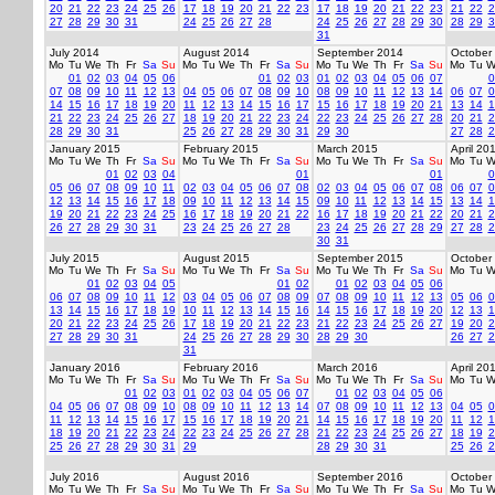
20
21
22
23
24
25
26
17
18
19
20
21
22
23
17
18
19
20
21
22
23
21
22
2
27
28
29
30
31
24
25
26
27
28
24
25
26
27
28
29
30
28
29
3
31
July 2014
August 2014
September 2014
October
Mo
Tu
We
Th
Fr
Sa
Su
Mo
Tu
We
Th
Fr
Sa
Su
Mo
Tu
We
Th
Fr
Sa
Su
Mo
Tu
W
01
02
03
04
05
06
01
02
03
01
02
03
04
05
06
07
0
07
08
09
10
11
12
13
04
05
06
07
08
09
10
08
09
10
11
12
13
14
06
07
0
14
15
16
17
18
19
20
11
12
13
14
15
16
17
15
16
17
18
19
20
21
13
14
1
21
22
23
24
25
26
27
18
19
20
21
22
23
24
22
23
24
25
26
27
28
20
21
2
28
29
30
31
25
26
27
28
29
30
31
29
30
27
28
2
January 2015
February 2015
March 2015
April 20
Mo
Tu
We
Th
Fr
Sa
Su
Mo
Tu
We
Th
Fr
Sa
Su
Mo
Tu
We
Th
Fr
Sa
Su
Mo
Tu
W
01
02
03
04
01
01
0
05
06
07
08
09
10
11
02
03
04
05
06
07
08
02
03
04
05
06
07
08
06
07
0
12
13
14
15
16
17
18
09
10
11
12
13
14
15
09
10
11
12
13
14
15
13
14
1
19
20
21
22
23
24
25
16
17
18
19
20
21
22
16
17
18
19
20
21
22
20
21
2
26
27
28
29
30
31
23
24
25
26
27
28
23
24
25
26
27
28
29
27
28
2
30
31
July 2015
August 2015
September 2015
October
Mo
Tu
We
Th
Fr
Sa
Su
Mo
Tu
We
Th
Fr
Sa
Su
Mo
Tu
We
Th
Fr
Sa
Su
Mo
Tu
W
01
02
03
04
05
01
02
01
02
03
04
05
06
06
07
08
09
10
11
12
03
04
05
06
07
08
09
07
08
09
10
11
12
13
05
06
0
13
14
15
16
17
18
19
10
11
12
13
14
15
16
14
15
16
17
18
19
20
12
13
1
20
21
22
23
24
25
26
17
18
19
20
21
22
23
21
22
23
24
25
26
27
19
20
2
27
28
29
30
31
24
25
26
27
28
29
30
28
29
30
26
27
2
31
January 2016
February 2016
March 2016
April 20
Mo
Tu
We
Th
Fr
Sa
Su
Mo
Tu
We
Th
Fr
Sa
Su
Mo
Tu
We
Th
Fr
Sa
Su
Mo
Tu
W
01
02
03
01
02
03
04
05
06
07
01
02
03
04
05
06
04
05
06
07
08
09
10
08
09
10
11
12
13
14
07
08
09
10
11
12
13
04
05
0
11
12
13
14
15
16
17
15
16
17
18
19
20
21
14
15
16
17
18
19
20
11
12
1
18
19
20
21
22
23
24
22
23
24
25
26
27
28
21
22
23
24
25
26
27
18
19
2
25
26
27
28
29
30
31
29
28
29
30
31
25
26
2
July 2016
August 2016
September 2016
October
Mo
Tu
We
Th
Fr
Sa
Su
Mo
Tu
We
Th
Fr
Sa
Su
Mo
Tu
We
Th
Fr
Sa
Su
Mo
Tu
W