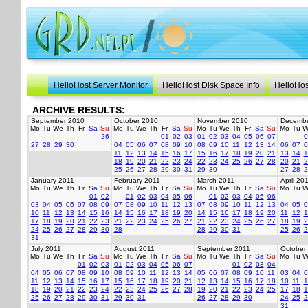
HelioHost Server Monitor
HelioHost Disk Space Info
HelioHos
ARCHIVE RESULTS:
September 2010
October 2010
November 2010
Decembe
Mo
Tu
We
Th
Fr
Sa
Su
Mo
Tu
We
Th
Fr
Sa
Su
Mo
Tu
We
Th
Fr
Sa
Su
Mo
Tu
W
26
01
02
03
01
02
03
04
05
06
07
0
27
28
29
30
04
05
06
07
08
09
10
08
09
10
11
12
13
14
06
07
0
11
12
13
14
15
16
17
15
16
17
18
19
20
21
13
14
1
18
19
20
21
22
23
24
22
23
24
25
26
27
28
20
21
2
25
26
27
28
29
30
31
29
30
27
28
2
January 2011
February 2011
March 2011
April 20
Mo
Tu
We
Th
Fr
Sa
Su
Mo
Tu
We
Th
Fr
Sa
Su
Mo
Tu
We
Th
Fr
Sa
Su
Mo
Tu
W
01
02
01
02
03
04
05
06
01
02
03
04
05
06
03
04
05
06
07
08
09
07
08
09
10
11
12
13
07
08
09
10
11
12
13
04
05
0
10
11
12
13
14
15
16
14
15
16
17
18
19
20
14
15
16
17
18
19
20
11
12
1
17
18
19
20
21
22
23
21
22
23
24
25
26
27
21
22
23
24
25
26
27
18
19
2
24
25
26
27
28
29
30
28
28
29
30
31
25
26
2
31
July 2011
August 2011
September 2011
October
Mo
Tu
We
Th
Fr
Sa
Su
Mo
Tu
We
Th
Fr
Sa
Su
Mo
Tu
We
Th
Fr
Sa
Su
Mo
Tu
W
01
02
03
01
02
03
04
05
06
07
01
02
03
04
04
05
06
07
08
09
10
08
09
10
11
12
13
14
05
06
07
08
09
10
11
03
04
0
11
12
13
14
15
16
17
15
16
17
18
19
20
21
12
13
14
15
16
17
18
10
11
1
18
19
20
21
22
23
24
22
23
24
25
26
27
28
19
20
21
22
23
24
25
17
18
1
25
26
27
28
29
30
31
29
30
31
26
27
28
29
30
24
25
2
31