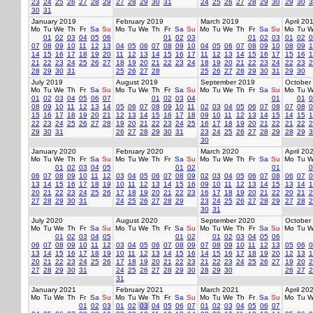
23
24
25
26
27
28
29
27
28
29
30
31
24
25
26
27
28
29
30
29
30
3
30
31
January 2019
February 2019
March 2019
April 20
Mo
Tu
We
Th
Fr
Sa
Su
Mo
Tu
We
Th
Fr
Sa
Su
Mo
Tu
We
Th
Fr
Sa
Su
Mo
Tu
W
01
02
03
04
05
06
01
02
03
01
02
03
01
02
0
07
08
09
10
11
12
13
04
05
06
07
08
09
10
04
05
06
07
08
09
10
08
09
1
14
15
16
17
18
19
20
11
12
13
14
15
16
17
11
12
13
14
15
16
17
15
16
1
21
22
23
24
25
26
27
18
19
20
21
22
23
24
18
19
20
21
22
23
24
22
23
2
28
29
30
31
25
26
27
28
25
26
27
28
29
30
31
29
30
July 2019
August 2019
September 2019
October
Mo
Tu
We
Th
Fr
Sa
Su
Mo
Tu
We
Th
Fr
Sa
Su
Mo
Tu
We
Th
Fr
Sa
Su
Mo
Tu
W
01
02
03
04
05
06
07
01
02
03
04
01
01
0
08
09
10
11
12
13
14
05
06
07
08
09
10
11
02
03
04
05
06
07
08
07
08
0
15
16
17
18
19
20
21
12
13
14
15
16
17
18
09
10
11
12
13
14
15
14
15
1
22
23
24
25
26
27
28
19
20
21
22
23
24
25
16
17
18
19
20
21
22
21
22
2
29
30
31
26
27
28
29
30
31
23
24
25
26
27
28
29
28
29
3
30
January 2020
February 2020
March 2020
April 20
Mo
Tu
We
Th
Fr
Sa
Su
Mo
Tu
We
Th
Fr
Sa
Su
Mo
Tu
We
Th
Fr
Sa
Su
Mo
Tu
W
01
02
03
04
05
01
02
01
0
06
07
08
09
10
11
12
03
04
05
06
07
08
09
02
03
04
05
06
07
08
06
07
0
13
14
15
16
17
18
19
10
11
12
13
14
15
16
09
10
11
12
13
14
15
13
14
1
20
21
22
23
24
25
26
17
18
19
20
21
22
23
16
17
18
19
20
21
22
20
21
2
27
28
29
30
31
24
25
26
27
28
29
23
24
25
26
27
28
29
27
28
2
30
31
July 2020
August 2020
September 2020
October
Mo
Tu
We
Th
Fr
Sa
Su
Mo
Tu
We
Th
Fr
Sa
Su
Mo
Tu
We
Th
Fr
Sa
Su
Mo
Tu
W
01
02
03
04
05
01
02
01
02
03
04
05
06
06
07
08
09
10
11
12
03
04
05
06
07
08
09
07
08
09
10
11
12
13
05
06
0
13
14
15
16
17
18
19
10
11
12
13
14
15
16
14
15
16
17
18
19
20
12
13
1
20
21
22
23
24
25
26
17
18
19
20
21
22
23
21
22
23
24
25
26
27
19
20
2
27
28
29
30
31
24
25
26
27
28
29
30
28
29
30
26
27
2
31
January 2021
February 2021
March 2021
April 20
Mo
Tu
We
Th
Fr
Sa
Su
Mo
Tu
We
Th
Fr
Sa
Su
Mo
Tu
We
Th
Fr
Sa
Su
Mo
Tu
W
01
02
03
01
02
03
04
05
06
07
01
02
03
04
05
06
07