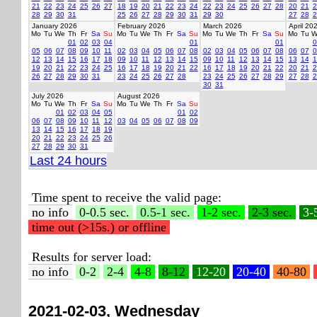
21
22
23
24
25
26
27
18
19
20
21
22
23
24
22
23
24
25
26
27
28
20
21
2
28
29
30
31
25
26
27
28
29
30
31
29
30
27
28
2
January 2026
February 2026
March 2026
April 20
Mo
Tu
We
Th
Fr
Sa
Su
Mo
Tu
We
Th
Fr
Sa
Su
Mo
Tu
We
Th
Fr
Sa
Su
Mo
Tu
W
01
02
03
04
01
01
0
05
06
07
08
09
10
11
02
03
04
05
06
07
08
02
03
04
05
06
07
08
06
07
0
12
13
14
15
16
17
18
09
10
11
12
13
14
15
09
10
11
12
13
14
15
13
14
1
19
20
21
22
23
24
25
16
17
18
19
20
21
22
16
17
18
19
20
21
22
20
21
2
26
27
28
29
30
31
23
24
25
26
27
28
23
24
25
26
27
28
29
27
28
2
30
31
July 2026
August 2026
Mo
Tu
We
Th
Fr
Sa
Su
Mo
Tu
We
Th
Fr
Sa
Su
01
02
03
04
05
01
02
06
07
08
09
10
11
12
03
04
05
06
07
08
09
13
14
15
16
17
18
19
20
21
22
23
24
25
26
27
28
29
30
31
Last 24 hours
Time spent to receive the valid page:
no info
0-0.5 sec.
0.5-1 sec.
1-2 sec.
2-3 sec.
3-
time out (>15s.) or offline
Results for server load:
no info
0-2
2-4
4-8
8-12
12-20
20-40
40-80
2021-02-03, Wednesday