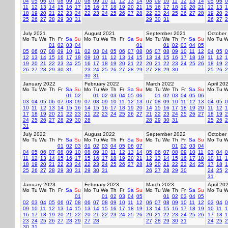
04
05
06
07
08
09
10
08
09
10
11
12
13
14
08
09
10
11
12
13
14
05
06
0
11
12
13
14
15
16
17
15
16
17
18
19
20
21
15
16
17
18
19
20
21
12
13
1
18
19
20
21
22
23
24
22
23
24
25
26
27
28
22
23
24
25
26
27
28
19
20
2
25
26
27
28
29
30
31
29
30
31
26
27
2
July 2021
August 2021
September 2021
October
Mo
Tu
We
Th
Fr
Sa
Su
Mo
Tu
We
Th
Fr
Sa
Su
Mo
Tu
We
Th
Fr
Sa
Su
Mo
Tu
W
01
02
03
04
01
01
02
03
04
05
05
06
07
08
09
10
11
02
03
04
05
06
07
08
06
07
08
09
10
11
12
04
05
0
12
13
14
15
16
17
18
09
10
11
12
13
14
15
13
14
15
16
17
18
19
11
12
1
19
20
21
22
23
24
25
16
17
18
19
20
21
22
20
21
22
23
24
25
26
18
19
2
26
27
28
29
30
31
23
24
25
26
27
28
29
27
28
29
30
25
26
2
30
31
January 2022
February 2022
March 2022
April 20
Mo
Tu
We
Th
Fr
Sa
Su
Mo
Tu
We
Th
Fr
Sa
Su
Mo
Tu
We
Th
Fr
Sa
Su
Mo
Tu
W
01
02
01
02
03
04
05
06
01
02
03
04
05
06
03
04
05
06
07
08
09
07
08
09
10
11
12
13
07
08
09
10
11
12
13
04
05
0
10
11
12
13
14
15
16
14
15
16
17
18
19
20
14
15
16
17
18
19
20
11
12
1
17
18
19
20
21
22
23
21
22
23
24
25
26
27
21
22
23
24
25
26
27
18
19
2
24
25
26
27
28
29
30
28
28
29
30
31
25
26
2
31
July 2022
August 2022
September 2022
October
Mo
Tu
We
Th
Fr
Sa
Su
Mo
Tu
We
Th
Fr
Sa
Su
Mo
Tu
We
Th
Fr
Sa
Su
Mo
Tu
W
01
02
03
01
02
03
04
05
06
07
01
02
03
04
04
05
06
07
08
09
10
08
09
10
11
12
13
14
05
06
07
08
09
10
11
03
04
0
11
12
13
14
15
16
17
15
16
17
18
19
20
21
12
13
14
15
16
17
18
10
11
1
18
19
20
21
22
23
24
22
23
24
25
26
27
28
19
20
21
22
23
24
25
17
18
1
25
26
27
28
29
30
31
29
30
31
26
27
28
29
30
24
25
2
31
January 2023
February 2023
March 2023
April 20
Mo
Tu
We
Th
Fr
Sa
Su
Mo
Tu
We
Th
Fr
Sa
Su
Mo
Tu
We
Th
Fr
Sa
Su
Mo
Tu
W
01
01
02
03
04
05
01
02
03
04
05
02
03
04
05
06
07
08
06
07
08
09
10
11
12
06
07
08
09
10
11
12
03
04
0
09
10
11
12
13
14
15
13
14
15
16
17
18
19
13
14
15
16
17
18
19
10
11
1
16
17
18
19
20
21
22
20
21
22
23
24
25
26
20
21
22
23
24
25
26
17
18
1
23
24
25
26
27
28
29
27
28
27
28
29
30
31
24
25
2
30
31