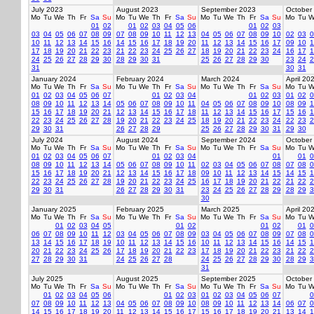
July 2023
August 2023
September 2023
October
Mo
Tu
We
Th
Fr
Sa
Su
Mo
Tu
We
Th
Fr
Sa
Su
Mo
Tu
We
Th
Fr
Sa
Su
Mo
Tu
W
01
02
01
02
03
04
05
06
01
02
03
03
04
05
06
07
08
09
07
08
09
10
11
12
13
04
05
06
07
08
09
10
02
03
0
10
11
12
13
14
15
16
14
15
16
17
18
19
20
11
12
13
14
15
16
17
09
10
1
17
18
19
20
21
22
23
21
22
23
24
25
26
27
18
19
20
21
22
23
24
16
17
1
24
25
26
27
28
29
30
28
29
30
31
25
26
27
28
29
30
23
24
2
31
30
31
January 2024
February 2024
March 2024
April 20
Mo
Tu
We
Th
Fr
Sa
Su
Mo
Tu
We
Th
Fr
Sa
Su
Mo
Tu
We
Th
Fr
Sa
Su
Mo
Tu
W
01
02
03
04
05
06
07
01
02
03
04
01
02
03
01
02
0
08
09
10
11
12
13
14
05
06
07
08
09
10
11
04
05
06
07
08
09
10
08
09
1
15
16
17
18
19
20
21
12
13
14
15
16
17
18
11
12
13
14
15
16
17
15
16
1
22
23
24
25
26
27
28
19
20
21
22
23
24
25
18
19
20
21
22
23
24
22
23
2
29
30
31
26
27
28
29
25
26
27
28
29
30
31
29
30
July 2024
August 2024
September 2024
October
Mo
Tu
We
Th
Fr
Sa
Su
Mo
Tu
We
Th
Fr
Sa
Su
Mo
Tu
We
Th
Fr
Sa
Su
Mo
Tu
W
01
02
03
04
05
06
07
01
02
03
04
01
01
0
08
09
10
11
12
13
14
05
06
07
08
09
10
11
02
03
04
05
06
07
08
07
08
0
15
16
17
18
19
20
21
12
13
14
15
16
17
18
09
10
11
12
13
14
15
14
15
1
22
23
24
25
26
27
28
19
20
21
22
23
24
25
16
17
18
19
20
21
22
21
22
2
29
30
31
26
27
28
29
30
31
23
24
25
26
27
28
29
28
29
3
30
January 2025
February 2025
March 2025
April 20
Mo
Tu
We
Th
Fr
Sa
Su
Mo
Tu
We
Th
Fr
Sa
Su
Mo
Tu
We
Th
Fr
Sa
Su
Mo
Tu
W
01
02
03
04
05
01
02
01
02
01
0
06
07
08
09
10
11
12
03
04
05
06
07
08
09
03
04
05
06
07
08
09
07
08
0
13
14
15
16
17
18
19
10
11
12
13
14
15
16
10
11
12
13
14
15
16
14
15
1
20
21
22
23
24
25
26
17
18
19
20
21
22
23
17
18
19
20
21
22
23
21
22
2
27
28
29
30
31
24
25
26
27
28
24
25
26
27
28
29
30
28
29
3
31
July 2025
August 2025
September 2025
October
Mo
Tu
We
Th
Fr
Sa
Su
Mo
Tu
We
Th
Fr
Sa
Su
Mo
Tu
We
Th
Fr
Sa
Su
Mo
Tu
W
01
02
03
04
05
06
01
02
03
01
02
03
04
05
06
07
0
07
08
09
10
11
12
13
04
05
06
07
08
09
10
08
09
10
11
12
13
14
06
07
0
14
15
16
17
18
19
20
11
12
13
14
15
16
17
15
16
17
18
19
20
21
13
14
1