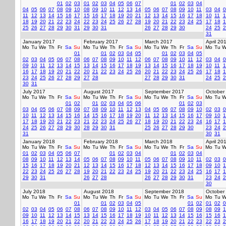
01
02
03
01
02
03
04
05
06
07
01
02
03
04
04
05
06
07
08
09
10
08
09
10
11
12
13
14
05
06
07
08
09
10
11
03
04
0
11
12
13
14
15
16
17
15
16
17
18
19
20
21
12
13
14
15
16
17
18
10
11
1
18
19
20
21
22
23
24
22
23
24
25
26
27
28
19
20
21
22
23
24
25
17
18
1
25
26
27
28
29
30
31
29
30
31
26
27
28
29
30
24
25
2
31
January 2017
February 2017
March 2017
April 20
Mo
Tu
We
Th
Fr
Sa
Su
Mo
Tu
We
Th
Fr
Sa
Su
Mo
Tu
We
Th
Fr
Sa
Su
Mo
Tu
W
01
01
02
03
04
05
01
02
03
04
05
02
03
04
05
06
07
08
06
07
08
09
10
11
12
06
07
08
09
10
11
12
03
04
0
09
10
11
12
13
14
15
13
14
15
16
17
18
19
13
14
15
16
17
18
19
10
11
1
16
17
18
19
20
21
22
20
21
22
23
24
25
26
20
21
22
23
24
25
26
17
18
1
23
24
25
26
27
28
29
27
28
27
28
29
30
31
24
25
2
30
31
July 2017
August 2017
September 2017
October
Mo
Tu
We
Th
Fr
Sa
Su
Mo
Tu
We
Th
Fr
Sa
Su
Mo
Tu
We
Th
Fr
Sa
Su
Mo
Tu
W
01
02
01
02
03
04
05
06
01
02
03
03
04
05
06
07
08
09
07
08
09
10
11
12
13
04
05
06
07
08
09
10
02
03
0
10
11
12
13
14
15
16
14
15
16
17
18
19
20
11
12
13
14
15
16
17
09
10
1
17
18
19
20
21
22
23
21
22
23
24
25
26
27
18
19
20
21
22
23
24
16
17
1
24
25
26
27
28
29
30
28
29
30
31
25
26
27
28
29
30
23
24
2
31
30
31
January 2018
February 2018
March 2018
April 20
Mo
Tu
We
Th
Fr
Sa
Su
Mo
Tu
We
Th
Fr
Sa
Su
Mo
Tu
We
Th
Fr
Sa
Su
Mo
Tu
W
01
02
03
04
05
06
07
01
02
03
04
01
02
03
04
08
09
10
11
12
13
14
05
06
07
08
09
10
11
05
06
07
08
09
10
11
02
03
0
15
16
17
18
19
20
21
12
13
14
15
16
17
18
12
13
14
15
16
17
18
09
10
1
22
23
24
25
26
27
28
19
20
21
22
23
24
25
19
20
21
22
23
24
25
16
17
1
29
30
31
26
27
28
26
27
28
29
30
31
23
24
2
30
July 2018
August 2018
September 2018
October
Mo
Tu
We
Th
Fr
Sa
Su
Mo
Tu
We
Th
Fr
Sa
Su
Mo
Tu
We
Th
Fr
Sa
Su
Mo
Tu
W
01
01
02
03
04
05
01
02
01
02
0
02
03
04
05
06
07
08
06
07
08
09
10
11
12
03
04
05
06
07
08
09
08
09
1
09
10
11
12
13
14
15
13
14
15
16
17
18
19
10
11
12
13
14
15
16
15
16
1
16
17
18
19
20
21
22
20
21
22
23
24
25
26
17
18
19
20
21
22
23
22
23
2