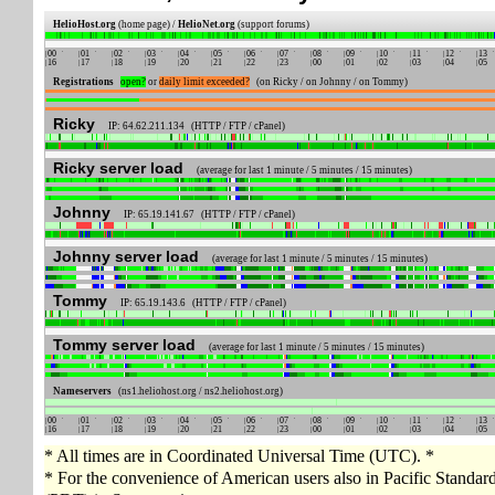
HelioHost.org
(home page) /
HelioNet.org
(support forums)
00
01
02
03
04
05
06
07
08
09
10
11
12
13
16
17
18
19
20
21
22
23
00
01
02
03
04
05
Registrations
open?
or
daily limit exceeded?
(on Ricky / on Johnny / on Tommy)
Ricky
IP: 64.62.211.134 (HTTP / FTP / cPanel)
Ricky server load
(average for last 1 minute / 5 minutes / 15 minutes)
Johnny
IP: 65.19.141.67 (HTTP / FTP / cPanel)
Johnny server load
(average for last 1 minute / 5 minutes / 15 minutes)
Tommy
IP: 65.19.143.6 (HTTP / FTP / cPanel)
Tommy server load
(average for last 1 minute / 5 minutes / 15 minutes)
Nameservers
(ns1.heliohost.org / ns2.heliohost.org)
00
01
02
03
04
05
06
07
08
09
10
11
12
13
16
17
18
19
20
21
22
23
00
01
02
03
04
05
* All times are in Coordinated Universal Time (UTC). *
* For the convenience of American users also in Pacific Standa