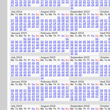
20
21
22
23
24
25
26
17
18
19
20
21
22
23
17
18
19
20
21
22
23
21
22
2
27
28
29
30
31
24
25
26
27
28
24
25
26
27
28
29
30
28
29
3
31
July 2014
August 2014
September 2014
October
Mo
Tu
We
Th
Fr
Sa
Su
Mo
Tu
We
Th
Fr
Sa
Su
Mo
Tu
We
Th
Fr
Sa
Su
Mo
Tu
W
01
02
03
04
05
06
01
02
03
01
02
03
04
05
06
07
0
07
08
09
10
11
12
13
04
05
06
07
08
09
10
08
09
10
11
12
13
14
06
07
0
14
15
16
17
18
19
20
11
12
13
14
15
16
17
15
16
17
18
19
20
21
13
14
1
21
22
23
24
25
26
27
18
19
20
21
22
23
24
22
23
24
25
26
27
28
20
21
2
28
29
30
31
25
26
27
28
29
30
31
29
30
27
28
2
January 2015
February 2015
March 2015
April 20
Mo
Tu
We
Th
Fr
Sa
Su
Mo
Tu
We
Th
Fr
Sa
Su
Mo
Tu
We
Th
Fr
Sa
Su
Mo
Tu
W
01
02
03
04
01
01
0
05
06
07
08
09
10
11
02
03
04
05
06
07
08
02
03
04
05
06
07
08
06
07
0
12
13
14
15
16
17
18
09
10
11
12
13
14
15
09
10
11
12
13
14
15
13
14
1
19
20
21
22
23
24
25
16
17
18
19
20
21
22
16
17
18
19
20
21
22
20
21
2
26
27
28
29
30
31
23
24
25
26
27
28
23
24
25
26
27
28
29
27
28
2
30
31
July 2015
August 2015
September 2015
October
Mo
Tu
We
Th
Fr
Sa
Su
Mo
Tu
We
Th
Fr
Sa
Su
Mo
Tu
We
Th
Fr
Sa
Su
Mo
Tu
W
01
02
03
04
05
01
02
01
02
03
04
05
06
06
07
08
09
10
11
12
03
04
05
06
07
08
09
07
08
09
10
11
12
13
05
06
0
13
14
15
16
17
18
19
10
11
12
13
14
15
16
14
15
16
17
18
19
20
12
13
1
20
21
22
23
24
25
26
17
18
19
20
21
22
23
21
22
23
24
25
26
27
19
20
2
27
28
29
30
31
24
25
26
27
28
29
30
28
29
30
26
27
2
31
January 2016
February 2016
March 2016
April 20
Mo
Tu
We
Th
Fr
Sa
Su
Mo
Tu
We
Th
Fr
Sa
Su
Mo
Tu
We
Th
Fr
Sa
Su
Mo
Tu
W
01
02
03
01
02
03
04
05
06
07
01
02
03
04
05
06
04
05
06
07
08
09
10
08
09
10
11
12
13
14
07
08
09
10
11
12
13
04
05
0
11
12
13
14
15
16
17
15
16
17
18
19
20
21
14
15
16
17
18
19
20
11
12
1
18
19
20
21
22
23
24
22
23
24
25
26
27
28
21
22
23
24
25
26
27
18
19
2
25
26
27
28
29
30
31
29
28
29
30
31
25
26
2
July 2016
August 2016
September 2016
October
Mo
Tu
We
Th
Fr
Sa
Su
Mo
Tu
We
Th
Fr
Sa
Su
Mo
Tu
We
Th
Fr
Sa
Su
Mo
Tu
W