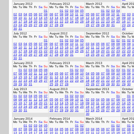
January 2012
February 2012
March 2012
April 20
Mo
Tu
We
Th
Fr
Sa
Su
Mo
Tu
We
Th
Fr
Sa
Su
Mo
Tu
We
Th
Fr
Sa
Su
Mo
Tu
W
01
01
02
03
04
05
01
02
03
04
02
03
04
05
06
07
08
06
07
08
09
10
11
12
05
06
07
08
09
10
11
02
03
0
09
10
11
12
13
14
15
13
14
15
16
17
18
19
12
13
14
15
16
17
18
09
10
1
16
17
18
19
20
21
22
20
21
22
23
24
25
26
19
20
21
22
23
24
25
16
17
1
23
24
25
26
27
28
29
27
28
29
26
27
28
29
30
31
23
24
2
30
31
30
July 2012
August 2012
September 2012
October
Mo
Tu
We
Th
Fr
Sa
Su
Mo
Tu
We
Th
Fr
Sa
Su
Mo
Tu
We
Th
Fr
Sa
Su
Mo
Tu
W
01
01
02
03
04
05
01
02
01
02
0
02
03
04
05
06
07
08
06
07
08
09
10
11
12
03
04
05
06
07
08
09
08
09
1
09
10
11
12
13
14
15
13
14
15
16
17
18
19
10
11
12
13
14
15
16
15
16
1
16
17
18
19
20
21
22
20
21
22
23
24
25
26
17
18
19
20
21
22
23
22
23
2
23
24
25
26
27
28
29
27
28
29
30
31
24
25
26
27
28
29
30
29
30
3
30
31
January 2013
February 2013
March 2013
April 20
Mo
Tu
We
Th
Fr
Sa
Su
Mo
Tu
We
Th
Fr
Sa
Su
Mo
Tu
We
Th
Fr
Sa
Su
Mo
Tu
W
01
02
03
04
05
06
01
02
03
01
02
03
01
02
0
07
08
09
10
11
12
13
04
05
06
07
08
09
10
04
05
06
07
08
09
10
08
09
1
14
15
16
17
18
19
20
11
12
13
14
15
16
17
11
12
13
14
15
16
17
15
16
1
21
22
23
24
25
26
27
18
19
20
21
22
23
24
18
19
20
21
22
23
24
22
23
2
28
29
30
31
25
26
27
28
25
26
27
28
29
30
31
29
30
July 2013
August 2013
September 2013
October
Mo
Tu
We
Th
Fr
Sa
Su
Mo
Tu
We
Th
Fr
Sa
Su
Mo
Tu
We
Th
Fr
Sa
Su
Mo
Tu
W
01
02
03
04
05
06
07
01
02
03
04
01
01
0
08
09
10
11
12
13
14
05
06
07
08
09
10
11
02
03
04
05
06
07
08
07
08
0
15
16
17
18
19
20
21
12
13
14
15
16
17
18
09
10
11
12
13
14
15
14
15
1
22
23
24
25
26
27
28
19
20
21
22
23
24
25
16
17
18
19
20
21
22
21
22
2
29
30
31
26
27
28
29
30
31
23
24
25
26
27
28
29
28
29
3
30
January 2014
February 2014
March 2014
April 20
Mo
Tu
We
Th
Fr
Sa
Su
Mo
Tu
We
Th
Fr
Sa
Su
Mo
Tu
We
Th
Fr
Sa
Su
Mo
Tu
W
01
02
03
04
05
01
02
01
02
01
0
06
07
08
09
10
11
12
03
04
05
06
07
08
09
03
04
05
06
07
08
09
07
08
0
13
14
15
16
17
18
19
10
11
12
13
14
15
16
10
11
12
13
14
15
16
14
15
1