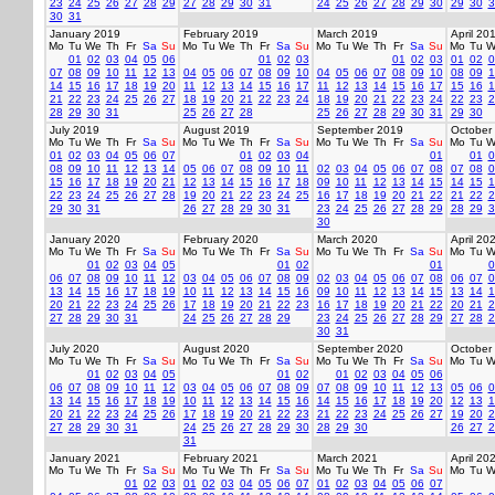
23
24
25
26
27
28
29
27
28
29
30
31
24
25
26
27
28
29
30
29
30
3
30
31
January 2019
February 2019
March 2019
April 20
Mo
Tu
We
Th
Fr
Sa
Su
Mo
Tu
We
Th
Fr
Sa
Su
Mo
Tu
We
Th
Fr
Sa
Su
Mo
Tu
W
01
02
03
04
05
06
01
02
03
01
02
03
01
02
0
07
08
09
10
11
12
13
04
05
06
07
08
09
10
04
05
06
07
08
09
10
08
09
1
14
15
16
17
18
19
20
11
12
13
14
15
16
17
11
12
13
14
15
16
17
15
16
1
21
22
23
24
25
26
27
18
19
20
21
22
23
24
18
19
20
21
22
23
24
22
23
2
28
29
30
31
25
26
27
28
25
26
27
28
29
30
31
29
30
July 2019
August 2019
September 2019
October
Mo
Tu
We
Th
Fr
Sa
Su
Mo
Tu
We
Th
Fr
Sa
Su
Mo
Tu
We
Th
Fr
Sa
Su
Mo
Tu
W
01
02
03
04
05
06
07
01
02
03
04
01
01
0
08
09
10
11
12
13
14
05
06
07
08
09
10
11
02
03
04
05
06
07
08
07
08
0
15
16
17
18
19
20
21
12
13
14
15
16
17
18
09
10
11
12
13
14
15
14
15
1
22
23
24
25
26
27
28
19
20
21
22
23
24
25
16
17
18
19
20
21
22
21
22
2
29
30
31
26
27
28
29
30
31
23
24
25
26
27
28
29
28
29
3
30
January 2020
February 2020
March 2020
April 20
Mo
Tu
We
Th
Fr
Sa
Su
Mo
Tu
We
Th
Fr
Sa
Su
Mo
Tu
We
Th
Fr
Sa
Su
Mo
Tu
W
01
02
03
04
05
01
02
01
0
06
07
08
09
10
11
12
03
04
05
06
07
08
09
02
03
04
05
06
07
08
06
07
0
13
14
15
16
17
18
19
10
11
12
13
14
15
16
09
10
11
12
13
14
15
13
14
1
20
21
22
23
24
25
26
17
18
19
20
21
22
23
16
17
18
19
20
21
22
20
21
2
27
28
29
30
31
24
25
26
27
28
29
23
24
25
26
27
28
29
27
28
2
30
31
July 2020
August 2020
September 2020
October
Mo
Tu
We
Th
Fr
Sa
Su
Mo
Tu
We
Th
Fr
Sa
Su
Mo
Tu
We
Th
Fr
Sa
Su
Mo
Tu
W
01
02
03
04
05
01
02
01
02
03
04
05
06
06
07
08
09
10
11
12
03
04
05
06
07
08
09
07
08
09
10
11
12
13
05
06
0
13
14
15
16
17
18
19
10
11
12
13
14
15
16
14
15
16
17
18
19
20
12
13
1
20
21
22
23
24
25
26
17
18
19
20
21
22
23
21
22
23
24
25
26
27
19
20
2
27
28
29
30
31
24
25
26
27
28
29
30
28
29
30
26
27
2
31
January 2021
February 2021
March 2021
April 20
Mo
Tu
We
Th
Fr
Sa
Su
Mo
Tu
We
Th
Fr
Sa
Su
Mo
Tu
We
Th
Fr
Sa
Su
Mo
Tu
W
01
02
03
01
02
03
04
05
06
07
01
02
03
04
05
06
07