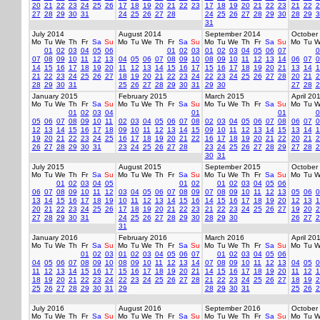
20
21
22
23
24
25
26
17
18
19
20
21
22
23
17
18
19
20
21
22
23
21
22
2
27
28
29
30
31
24
25
26
27
28
24
25
26
27
28
29
30
28
29
3
31
July 2014
August 2014
September 2014
October
Mo
Tu
We
Th
Fr
Sa
Su
Mo
Tu
We
Th
Fr
Sa
Su
Mo
Tu
We
Th
Fr
Sa
Su
Mo
Tu
W
01
02
03
04
05
06
01
02
03
01
02
03
04
05
06
07
0
07
08
09
10
11
12
13
04
05
06
07
08
09
10
08
09
10
11
12
13
14
06
07
0
14
15
16
17
18
19
20
11
12
13
14
15
16
17
15
16
17
18
19
20
21
13
14
1
21
22
23
24
25
26
27
18
19
20
21
22
23
24
22
23
24
25
26
27
28
20
21
2
28
29
30
31
25
26
27
28
29
30
31
29
30
27
28
2
January 2015
February 2015
March 2015
April 20
Mo
Tu
We
Th
Fr
Sa
Su
Mo
Tu
We
Th
Fr
Sa
Su
Mo
Tu
We
Th
Fr
Sa
Su
Mo
Tu
W
01
02
03
04
01
01
0
05
06
07
08
09
10
11
02
03
04
05
06
07
08
02
03
04
05
06
07
08
06
07
0
12
13
14
15
16
17
18
09
10
11
12
13
14
15
09
10
11
12
13
14
15
13
14
1
19
20
21
22
23
24
25
16
17
18
19
20
21
22
16
17
18
19
20
21
22
20
21
2
26
27
28
29
30
31
23
24
25
26
27
28
23
24
25
26
27
28
29
27
28
2
30
31
July 2015
August 2015
September 2015
October
Mo
Tu
We
Th
Fr
Sa
Su
Mo
Tu
We
Th
Fr
Sa
Su
Mo
Tu
We
Th
Fr
Sa
Su
Mo
Tu
W
01
02
03
04
05
01
02
01
02
03
04
05
06
06
07
08
09
10
11
12
03
04
05
06
07
08
09
07
08
09
10
11
12
13
05
06
0
13
14
15
16
17
18
19
10
11
12
13
14
15
16
14
15
16
17
18
19
20
12
13
1
20
21
22
23
24
25
26
17
18
19
20
21
22
23
21
22
23
24
25
26
27
19
20
2
27
28
29
30
31
24
25
26
27
28
29
30
28
29
30
26
27
2
31
January 2016
February 2016
March 2016
April 20
Mo
Tu
We
Th
Fr
Sa
Su
Mo
Tu
We
Th
Fr
Sa
Su
Mo
Tu
We
Th
Fr
Sa
Su
Mo
Tu
W
01
02
03
01
02
03
04
05
06
07
01
02
03
04
05
06
04
05
06
07
08
09
10
08
09
10
11
12
13
14
07
08
09
10
11
12
13
04
05
0
11
12
13
14
15
16
17
15
16
17
18
19
20
21
14
15
16
17
18
19
20
11
12
1
18
19
20
21
22
23
24
22
23
24
25
26
27
28
21
22
23
24
25
26
27
18
19
2
25
26
27
28
29
30
31
29
28
29
30
31
25
26
2
July 2016
August 2016
September 2016
October
Mo
Tu
We
Th
Fr
Sa
Su
Mo
Tu
We
Th
Fr
Sa
Su
Mo
Tu
We
Th
Fr
Sa
Su
Mo
Tu
W