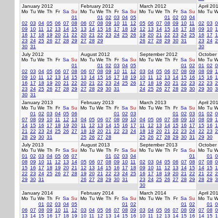
January 2012
February 2012
March 2012
April 20
Mo
Tu
We
Th
Fr
Sa
Su
Mo
Tu
We
Th
Fr
Sa
Su
Mo
Tu
We
Th
Fr
Sa
Su
Mo
Tu
W
01
01
02
03
04
05
01
02
03
04
02
03
04
05
06
07
08
06
07
08
09
10
11
12
05
06
07
08
09
10
11
02
03
0
09
10
11
12
13
14
15
13
14
15
16
17
18
19
12
13
14
15
16
17
18
09
10
1
16
17
18
19
20
21
22
20
21
22
23
24
25
26
19
20
21
22
23
24
25
16
17
1
23
24
25
26
27
28
29
27
28
29
26
27
28
29
30
31
23
24
2
30
31
30
July 2012
August 2012
September 2012
October
Mo
Tu
We
Th
Fr
Sa
Su
Mo
Tu
We
Th
Fr
Sa
Su
Mo
Tu
We
Th
Fr
Sa
Su
Mo
Tu
W
01
01
02
03
04
05
01
02
01
02
0
02
03
04
05
06
07
08
06
07
08
09
10
11
12
03
04
05
06
07
08
09
08
09
1
09
10
11
12
13
14
15
13
14
15
16
17
18
19
10
11
12
13
14
15
16
15
16
1
16
17
18
19
20
21
22
20
21
22
23
24
25
26
17
18
19
20
21
22
23
22
23
2
23
24
25
26
27
28
29
27
28
29
30
31
24
25
26
27
28
29
30
29
30
3
30
31
January 2013
February 2013
March 2013
April 20
Mo
Tu
We
Th
Fr
Sa
Su
Mo
Tu
We
Th
Fr
Sa
Su
Mo
Tu
We
Th
Fr
Sa
Su
Mo
Tu
W
01
02
03
04
05
06
01
02
03
01
02
03
01
02
0
07
08
09
10
11
12
13
04
05
06
07
08
09
10
04
05
06
07
08
09
10
08
09
1
14
15
16
17
18
19
20
11
12
13
14
15
16
17
11
12
13
14
15
16
17
15
16
1
21
22
23
24
25
26
27
18
19
20
21
22
23
24
18
19
20
21
22
23
24
22
23
2
28
29
30
31
25
26
27
28
25
26
27
28
29
30
31
29
30
July 2013
August 2013
September 2013
October
Mo
Tu
We
Th
Fr
Sa
Su
Mo
Tu
We
Th
Fr
Sa
Su
Mo
Tu
We
Th
Fr
Sa
Su
Mo
Tu
W
01
02
03
04
05
06
07
01
02
03
04
01
01
0
08
09
10
11
12
13
14
05
06
07
08
09
10
11
02
03
04
05
06
07
08
07
08
0
15
16
17
18
19
20
21
12
13
14
15
16
17
18
09
10
11
12
13
14
15
14
15
1
22
23
24
25
26
27
28
19
20
21
22
23
24
25
16
17
18
19
20
21
22
21
22
2
29
30
31
26
27
28
29
30
31
23
24
25
26
27
28
29
28
29
3
30
January 2014
February 2014
March 2014
April 20
Mo
Tu
We
Th
Fr
Sa
Su
Mo
Tu
We
Th
Fr
Sa
Su
Mo
Tu
We
Th
Fr
Sa
Su
Mo
Tu
W
01
02
03
04
05
01
02
01
02
01
0
06
07
08
09
10
11
12
03
04
05
06
07
08
09
03
04
05
06
07
08
09
07
08
0
13
14
15
16
17
18
19
10
11
12
13
14
15
16
10
11
12
13
14
15
16
14
15
1