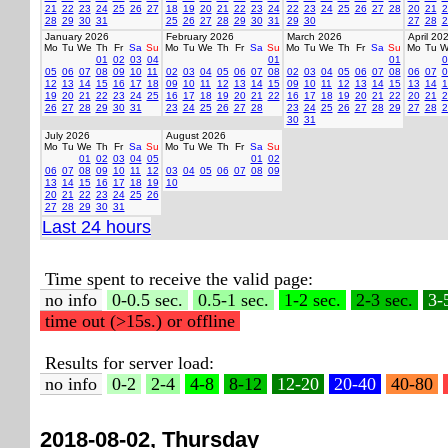
21
22
23
24
25
26
27
18
19
20
21
22
23
24
22
23
24
25
26
27
28
20
21
2
28
29
30
31
25
26
27
28
29
30
31
29
30
27
28
2
January 2026
February 2026
March 2026
April 20
Mo
Tu
We
Th
Fr
Sa
Su
Mo
Tu
We
Th
Fr
Sa
Su
Mo
Tu
We
Th
Fr
Sa
Su
Mo
Tu
W
01
02
03
04
01
01
0
05
06
07
08
09
10
11
02
03
04
05
06
07
08
02
03
04
05
06
07
08
06
07
0
12
13
14
15
16
17
18
09
10
11
12
13
14
15
09
10
11
12
13
14
15
13
14
1
19
20
21
22
23
24
25
16
17
18
19
20
21
22
16
17
18
19
20
21
22
20
21
2
26
27
28
29
30
31
23
24
25
26
27
28
23
24
25
26
27
28
29
27
28
2
30
31
July 2026
August 2026
Mo
Tu
We
Th
Fr
Sa
Su
Mo
Tu
We
Th
Fr
Sa
Su
01
02
03
04
05
01
02
06
07
08
09
10
11
12
03
04
05
06
07
08
09
13
14
15
16
17
18
19
10
20
21
22
23
24
25
26
27
28
29
30
31
Last 24 hours
Time spent to receive the valid page:
no info
0-0.5 sec.
0.5-1 sec.
1-2 sec.
2-3 sec.
3-
time out (>15s.) or offline
Results for server load:
no info
0-2
2-4
4-8
8-12
12-20
20-40
40-80
2018-08-02, Thursday