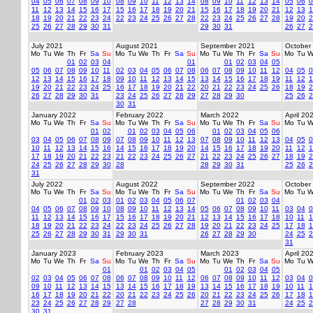
04
05
06
07
08
09
10
08
09
10
11
12
13
14
08
09
10
11
12
13
14
05
06
0
11
12
13
14
15
16
17
15
16
17
18
19
20
21
15
16
17
18
19
20
21
12
13
1
18
19
20
21
22
23
24
22
23
24
25
26
27
28
22
23
24
25
26
27
28
19
20
2
25
26
27
28
29
30
31
29
30
31
26
27
2
July 2021
August 2021
September 2021
October
Mo
Tu
We
Th
Fr
Sa
Su
Mo
Tu
We
Th
Fr
Sa
Su
Mo
Tu
We
Th
Fr
Sa
Su
Mo
Tu
W
01
02
03
04
01
01
02
03
04
05
05
06
07
08
09
10
11
02
03
04
05
06
07
08
06
07
08
09
10
11
12
04
05
0
12
13
14
15
16
17
18
09
10
11
12
13
14
15
13
14
15
16
17
18
19
11
12
1
19
20
21
22
23
24
25
16
17
18
19
20
21
22
20
21
22
23
24
25
26
18
19
2
26
27
28
29
30
31
23
24
25
26
27
28
29
27
28
29
30
25
26
2
30
31
January 2022
February 2022
March 2022
April 20
Mo
Tu
We
Th
Fr
Sa
Su
Mo
Tu
We
Th
Fr
Sa
Su
Mo
Tu
We
Th
Fr
Sa
Su
Mo
Tu
W
01
02
01
02
03
04
05
06
01
02
03
04
05
06
03
04
05
06
07
08
09
07
08
09
10
11
12
13
07
08
09
10
11
12
13
04
05
0
10
11
12
13
14
15
16
14
15
16
17
18
19
20
14
15
16
17
18
19
20
11
12
1
17
18
19
20
21
22
23
21
22
23
24
25
26
27
21
22
23
24
25
26
27
18
19
2
24
25
26
27
28
29
30
28
28
29
30
31
25
26
2
31
July 2022
August 2022
September 2022
October
Mo
Tu
We
Th
Fr
Sa
Su
Mo
Tu
We
Th
Fr
Sa
Su
Mo
Tu
We
Th
Fr
Sa
Su
Mo
Tu
W
01
02
03
01
02
03
04
05
06
07
01
02
03
04
04
05
06
07
08
09
10
08
09
10
11
12
13
14
05
06
07
08
09
10
11
03
04
0
11
12
13
14
15
16
17
15
16
17
18
19
20
21
12
13
14
15
16
17
18
10
11
1
18
19
20
21
22
23
24
22
23
24
25
26
27
28
19
20
21
22
23
24
25
17
18
1
25
26
27
28
29
30
31
29
30
31
26
27
28
29
30
24
25
2
31
January 2023
February 2023
March 2023
April 20
Mo
Tu
We
Th
Fr
Sa
Su
Mo
Tu
We
Th
Fr
Sa
Su
Mo
Tu
We
Th
Fr
Sa
Su
Mo
Tu
W
01
01
02
03
04
05
01
02
03
04
05
02
03
04
05
06
07
08
06
07
08
09
10
11
12
06
07
08
09
10
11
12
03
04
0
09
10
11
12
13
14
15
13
14
15
16
17
18
19
13
14
15
16
17
18
19
10
11
1
16
17
18
19
20
21
22
20
21
22
23
24
25
26
20
21
22
23
24
25
26
17
18
1
23
24
25
26
27
28
29
27
28
27
28
29
30
31
24
25
2
30
31