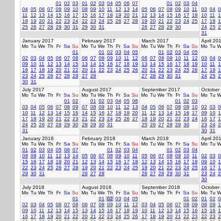
01
02
03
01
02
03
04
05
06
07
01
02
03
04
04
05
06
07
08
09
10
08
09
10
11
12
13
14
05
06
07
08
09
10
11
03
04
0
11
12
13
14
15
16
17
15
16
17
18
19
20
21
12
13
14
15
16
17
18
10
11
1
18
19
20
21
22
23
24
22
23
24
25
26
27
28
19
20
21
22
23
24
25
17
18
1
25
26
27
28
29
30
31
29
30
31
26
27
28
29
30
24
25
2
31
January 2017
February 2017
March 2017
April 20
Mo
Tu
We
Th
Fr
Sa
Su
Mo
Tu
We
Th
Fr
Sa
Su
Mo
Tu
We
Th
Fr
Sa
Su
Mo
Tu
W
01
01
02
03
04
05
01
02
03
04
05
02
03
04
05
06
07
08
06
07
08
09
10
11
12
06
07
08
09
10
11
12
03
04
0
09
10
11
12
13
14
15
13
14
15
16
17
18
19
13
14
15
16
17
18
19
10
11
1
16
17
18
19
20
21
22
20
21
22
23
24
25
26
20
21
22
23
24
25
26
17
18
1
23
24
25
26
27
28
29
27
28
27
28
29
30
31
24
25
2
30
31
July 2017
August 2017
September 2017
October
Mo
Tu
We
Th
Fr
Sa
Su
Mo
Tu
We
Th
Fr
Sa
Su
Mo
Tu
We
Th
Fr
Sa
Su
Mo
Tu
W
01
02
01
02
03
04
05
06
01
02
03
03
04
05
06
07
08
09
07
08
09
10
11
12
13
04
05
06
07
08
09
10
02
03
0
10
11
12
13
14
15
16
14
15
16
17
18
19
20
11
12
13
14
15
16
17
09
10
1
17
18
19
20
21
22
23
21
22
23
24
25
26
27
18
19
20
21
22
23
24
16
17
1
24
25
26
27
28
29
30
28
29
30
31
25
26
27
28
29
30
23
24
2
31
30
31
January 2018
February 2018
March 2018
April 20
Mo
Tu
We
Th
Fr
Sa
Su
Mo
Tu
We
Th
Fr
Sa
Su
Mo
Tu
We
Th
Fr
Sa
Su
Mo
Tu
W
01
02
03
04
05
06
07
01
02
03
04
01
02
03
04
08
09
10
11
12
13
14
05
06
07
08
09
10
11
05
06
07
08
09
10
11
02
03
0
15
16
17
18
19
20
21
12
13
14
15
16
17
18
12
13
14
15
16
17
18
09
10
1
22
23
24
25
26
27
28
19
20
21
22
23
24
25
19
20
21
22
23
24
25
16
17
1
29
30
31
26
27
28
26
27
28
29
30
31
23
24
2
30
July 2018
August 2018
September 2018
October
Mo
Tu
We
Th
Fr
Sa
Su
Mo
Tu
We
Th
Fr
Sa
Su
Mo
Tu
We
Th
Fr
Sa
Su
Mo
Tu
W
01
01
02
03
04
05
01
02
01
02
0
02
03
04
05
06
07
08
06
07
08
09
10
11
12
03
04
05
06
07
08
09
08
09
1
09
10
11
12
13
14
15
13
14
15
16
17
18
19
10
11
12
13
14
15
16
15
16
1
16
17
18
19
20
21
22
20
21
22
23
24
25
26
17
18
19
20
21
22
23
22
23
2