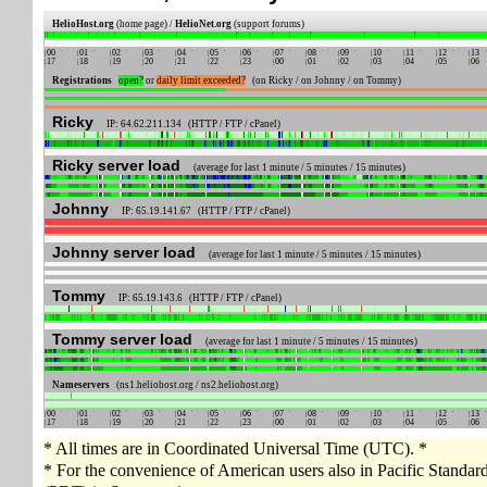
HelioHost.org
(home page) /
HelioNet.org
(support forums)
00
01
02
03
04
05
06
07
08
09
10
11
12
13
17
18
19
20
21
22
23
00
01
02
03
04
05
06
Registrations
open?
or
daily limit exceeded?
(on Ricky / on Johnny / on Tommy)
Ricky
IP: 64.62.211.134 (HTTP / FTP / cPanel)
Ricky server load
(average for last 1 minute / 5 minutes / 15 minutes)
Johnny
IP: 65.19.141.67 (HTTP / FTP / cPanel)
Johnny server load
(average for last 1 minute / 5 minutes / 15 minutes)
Tommy
IP: 65.19.143.6 (HTTP / FTP / cPanel)
Tommy server load
(average for last 1 minute / 5 minutes / 15 minutes)
Nameservers
(ns1.heliohost.org / ns2.heliohost.org)
00
01
02
03
04
05
06
07
08
09
10
11
12
13
17
18
19
20
21
22
23
00
01
02
03
04
05
06
* All times are in Coordinated Universal Time (UTC). *
* For the convenience of American users also in Pacific Standa