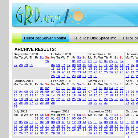
HelioHost Server Monitor
HelioHost Disk Space Info
HelioHos
ARCHIVE RESULTS:
September 2010
October 2010
November 2010
Decembe
Mo
Tu
We
Th
Fr
Sa
Su
Mo
Tu
We
Th
Fr
Sa
Su
Mo
Tu
We
Th
Fr
Sa
Su
Mo
Tu
W
26
01
02
03
01
02
03
04
05
06
07
0
27
28
29
30
04
05
06
07
08
09
10
08
09
10
11
12
13
14
06
07
0
11
12
13
14
15
16
17
15
16
17
18
19
20
21
13
14
1
18
19
20
21
22
23
24
22
23
24
25
26
27
28
20
21
2
25
26
27
28
29
30
31
29
30
27
28
2
January 2011
February 2011
March 2011
April 20
Mo
Tu
We
Th
Fr
Sa
Su
Mo
Tu
We
Th
Fr
Sa
Su
Mo
Tu
We
Th
Fr
Sa
Su
Mo
Tu
W
01
02
01
02
03
04
05
06
01
02
03
04
05
06
03
04
05
06
07
08
09
07
08
09
10
11
12
13
07
08
09
10
11
12
13
04
05
0
10
11
12
13
14
15
16
14
15
16
17
18
19
20
14
15
16
17
18
19
20
11
12
1
17
18
19
20
21
22
23
21
22
23
24
25
26
27
21
22
23
24
25
26
27
18
19
2
24
25
26
27
28
29
30
28
28
29
30
31
25
26
2
31
July 2011
August 2011
September 2011
October
Mo
Tu
We
Th
Fr
Sa
Su
Mo
Tu
We
Th
Fr
Sa
Su
Mo
Tu
We
Th
Fr
Sa
Su
Mo
Tu
W
01
02
03
01
02
03
04
05
06
07
01
02
03
04
04
05
06
07
08
09
10
08
09
10
11
12
13
14
05
06
07
08
09
10
11
03
04
0
11
12
13
14
15
16
17
15
16
17
18
19
20
21
12
13
14
15
16
17
18
10
11
1
18
19
20
21
22
23
24
22
23
24
25
26
27
28
19
20
21
22
23
24
25
17
18
1
25
26
27
28
29
30
31
29
30
31
26
27
28
29
30
24
25
2
31