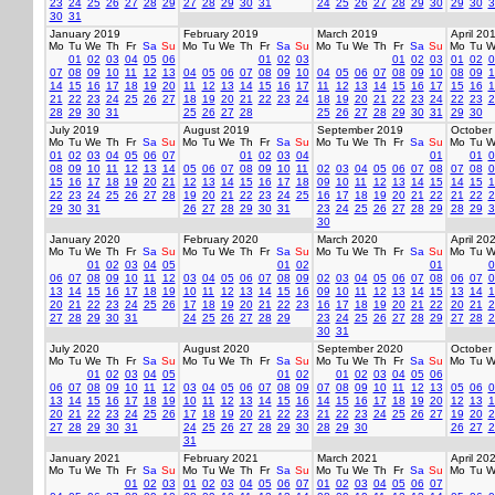
23
24
25
26
27
28
29
27
28
29
30
31
24
25
26
27
28
29
30
29
30
3
30
31
January 2019
February 2019
March 2019
April 20
Mo
Tu
We
Th
Fr
Sa
Su
Mo
Tu
We
Th
Fr
Sa
Su
Mo
Tu
We
Th
Fr
Sa
Su
Mo
Tu
W
01
02
03
04
05
06
01
02
03
01
02
03
01
02
0
07
08
09
10
11
12
13
04
05
06
07
08
09
10
04
05
06
07
08
09
10
08
09
1
14
15
16
17
18
19
20
11
12
13
14
15
16
17
11
12
13
14
15
16
17
15
16
1
21
22
23
24
25
26
27
18
19
20
21
22
23
24
18
19
20
21
22
23
24
22
23
2
28
29
30
31
25
26
27
28
25
26
27
28
29
30
31
29
30
July 2019
August 2019
September 2019
October
Mo
Tu
We
Th
Fr
Sa
Su
Mo
Tu
We
Th
Fr
Sa
Su
Mo
Tu
We
Th
Fr
Sa
Su
Mo
Tu
W
01
02
03
04
05
06
07
01
02
03
04
01
01
0
08
09
10
11
12
13
14
05
06
07
08
09
10
11
02
03
04
05
06
07
08
07
08
0
15
16
17
18
19
20
21
12
13
14
15
16
17
18
09
10
11
12
13
14
15
14
15
1
22
23
24
25
26
27
28
19
20
21
22
23
24
25
16
17
18
19
20
21
22
21
22
2
29
30
31
26
27
28
29
30
31
23
24
25
26
27
28
29
28
29
3
30
January 2020
February 2020
March 2020
April 20
Mo
Tu
We
Th
Fr
Sa
Su
Mo
Tu
We
Th
Fr
Sa
Su
Mo
Tu
We
Th
Fr
Sa
Su
Mo
Tu
W
01
02
03
04
05
01
02
01
0
06
07
08
09
10
11
12
03
04
05
06
07
08
09
02
03
04
05
06
07
08
06
07
0
13
14
15
16
17
18
19
10
11
12
13
14
15
16
09
10
11
12
13
14
15
13
14
1
20
21
22
23
24
25
26
17
18
19
20
21
22
23
16
17
18
19
20
21
22
20
21
2
27
28
29
30
31
24
25
26
27
28
29
23
24
25
26
27
28
29
27
28
2
30
31
July 2020
August 2020
September 2020
October
Mo
Tu
We
Th
Fr
Sa
Su
Mo
Tu
We
Th
Fr
Sa
Su
Mo
Tu
We
Th
Fr
Sa
Su
Mo
Tu
W
01
02
03
04
05
01
02
01
02
03
04
05
06
06
07
08
09
10
11
12
03
04
05
06
07
08
09
07
08
09
10
11
12
13
05
06
0
13
14
15
16
17
18
19
10
11
12
13
14
15
16
14
15
16
17
18
19
20
12
13
1
20
21
22
23
24
25
26
17
18
19
20
21
22
23
21
22
23
24
25
26
27
19
20
2
27
28
29
30
31
24
25
26
27
28
29
30
28
29
30
26
27
2
31
January 2021
February 2021
March 2021
April 20
Mo
Tu
We
Th
Fr
Sa
Su
Mo
Tu
We
Th
Fr
Sa
Su
Mo
Tu
We
Th
Fr
Sa
Su
Mo
Tu
W
01
02
03
01
02
03
04
05
06
07
01
02
03
04
05
06
07