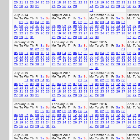
20
21
22
23
24
25
26
17
18
19
20
21
22
23
17
18
19
20
21
22
23
21
22
2
27
28
29
30
31
24
25
26
27
28
24
25
26
27
28
29
30
28
29
3
31
July 2014
August 2014
September 2014
October
Mo
Tu
We
Th
Fr
Sa
Su
Mo
Tu
We
Th
Fr
Sa
Su
Mo
Tu
We
Th
Fr
Sa
Su
Mo
Tu
W
01
02
03
04
05
06
01
02
03
01
02
03
04
05
06
07
0
07
08
09
10
11
12
13
04
05
06
07
08
09
10
08
09
10
11
12
13
14
06
07
0
14
15
16
17
18
19
20
11
12
13
14
15
16
17
15
16
17
18
19
20
21
13
14
1
21
22
23
24
25
26
27
18
19
20
21
22
23
24
22
23
24
25
26
27
28
20
21
2
28
29
30
31
25
26
27
28
29
30
31
29
30
27
28
2
January 2015
February 2015
March 2015
April 20
Mo
Tu
We
Th
Fr
Sa
Su
Mo
Tu
We
Th
Fr
Sa
Su
Mo
Tu
We
Th
Fr
Sa
Su
Mo
Tu
W
01
02
03
04
01
01
0
05
06
07
08
09
10
11
02
03
04
05
06
07
08
02
03
04
05
06
07
08
06
07
0
12
13
14
15
16
17
18
09
10
11
12
13
14
15
09
10
11
12
13
14
15
13
14
1
19
20
21
22
23
24
25
16
17
18
19
20
21
22
16
17
18
19
20
21
22
20
21
2
26
27
28
29
30
31
23
24
25
26
27
28
23
24
25
26
27
28
29
27
28
2
30
31
July 2015
August 2015
September 2015
October
Mo
Tu
We
Th
Fr
Sa
Su
Mo
Tu
We
Th
Fr
Sa
Su
Mo
Tu
We
Th
Fr
Sa
Su
Mo
Tu
W
01
02
03
04
05
01
02
01
02
03
04
05
06
06
07
08
09
10
11
12
03
04
05
06
07
08
09
07
08
09
10
11
12
13
05
06
0
13
14
15
16
17
18
19
10
11
12
13
14
15
16
14
15
16
17
18
19
20
12
13
1
20
21
22
23
24
25
26
17
18
19
20
21
22
23
21
22
23
24
25
26
27
19
20
2
27
28
29
30
31
24
25
26
27
28
29
30
28
29
30
26
27
2
31
January 2016
February 2016
March 2016
April 20
Mo
Tu
We
Th
Fr
Sa
Su
Mo
Tu
We
Th
Fr
Sa
Su
Mo
Tu
We
Th
Fr
Sa
Su
Mo
Tu
W
01
02
03
01
02
03
04
05
06
07
01
02
03
04
05
06
04
05
06
07
08
09
10
08
09
10
11
12
13
14
07
08
09
10
11
12
13
04
05
0
11
12
13
14
15
16
17
15
16
17
18
19
20
21
14
15
16
17
18
19
20
11
12
1
18
19
20
21
22
23
24
22
23
24
25
26
27
28
21
22
23
24
25
26
27
18
19
2
25
26
27
28
29
30
31
29
28
29
30
31
25
26
2
July 2016
August 2016
September 2016
October
Mo
Tu
We
Th
Fr
Sa
Su
Mo
Tu
We
Th
Fr
Sa
Su
Mo
Tu
We
Th
Fr
Sa
Su
Mo
Tu
W