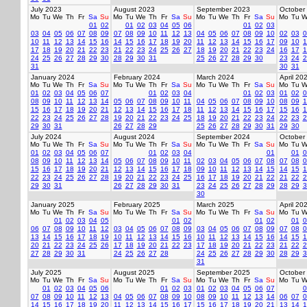
July 2023
August 2023
September 2023
October
Mo
Tu
We
Th
Fr
Sa
Su
Mo
Tu
We
Th
Fr
Sa
Su
Mo
Tu
We
Th
Fr
Sa
Su
Mo
Tu
W
01
02
01
02
03
04
05
06
01
02
03
03
04
05
06
07
08
09
07
08
09
10
11
12
13
04
05
06
07
08
09
10
02
03
0
10
11
12
13
14
15
16
14
15
16
17
18
19
20
11
12
13
14
15
16
17
09
10
1
17
18
19
20
21
22
23
21
22
23
24
25
26
27
18
19
20
21
22
23
24
16
17
1
24
25
26
27
28
29
30
28
29
30
31
25
26
27
28
29
30
23
24
2
31
30
31
January 2024
February 2024
March 2024
April 20
Mo
Tu
We
Th
Fr
Sa
Su
Mo
Tu
We
Th
Fr
Sa
Su
Mo
Tu
We
Th
Fr
Sa
Su
Mo
Tu
W
01
02
03
04
05
06
07
01
02
03
04
01
02
03
01
02
0
08
09
10
11
12
13
14
05
06
07
08
09
10
11
04
05
06
07
08
09
10
08
09
1
15
16
17
18
19
20
21
12
13
14
15
16
17
18
11
12
13
14
15
16
17
15
16
1
22
23
24
25
26
27
28
19
20
21
22
23
24
25
18
19
20
21
22
23
24
22
23
2
29
30
31
26
27
28
29
25
26
27
28
29
30
31
29
30
July 2024
August 2024
September 2024
October
Mo
Tu
We
Th
Fr
Sa
Su
Mo
Tu
We
Th
Fr
Sa
Su
Mo
Tu
We
Th
Fr
Sa
Su
Mo
Tu
W
01
02
03
04
05
06
07
01
02
03
04
01
01
0
08
09
10
11
12
13
14
05
06
07
08
09
10
11
02
03
04
05
06
07
08
07
08
0
15
16
17
18
19
20
21
12
13
14
15
16
17
18
09
10
11
12
13
14
15
14
15
1
22
23
24
25
26
27
28
19
20
21
22
23
24
25
16
17
18
19
20
21
22
21
22
2
29
30
31
26
27
28
29
30
31
23
24
25
26
27
28
29
28
29
3
30
January 2025
February 2025
March 2025
April 20
Mo
Tu
We
Th
Fr
Sa
Su
Mo
Tu
We
Th
Fr
Sa
Su
Mo
Tu
We
Th
Fr
Sa
Su
Mo
Tu
W
01
02
03
04
05
01
02
01
02
01
0
06
07
08
09
10
11
12
03
04
05
06
07
08
09
03
04
05
06
07
08
09
07
08
0
13
14
15
16
17
18
19
10
11
12
13
14
15
16
10
11
12
13
14
15
16
14
15
1
20
21
22
23
24
25
26
17
18
19
20
21
22
23
17
18
19
20
21
22
23
21
22
2
27
28
29
30
31
24
25
26
27
28
24
25
26
27
28
29
30
28
29
3
31
July 2025
August 2025
September 2025
October
Mo
Tu
We
Th
Fr
Sa
Su
Mo
Tu
We
Th
Fr
Sa
Su
Mo
Tu
We
Th
Fr
Sa
Su
Mo
Tu
W
01
02
03
04
05
06
01
02
03
01
02
03
04
05
06
07
0
07
08
09
10
11
12
13
04
05
06
07
08
09
10
08
09
10
11
12
13
14
06
07
0
14
15
16
17
18
19
20
11
12
13
14
15
16
17
15
16
17
18
19
20
21
13
14
1