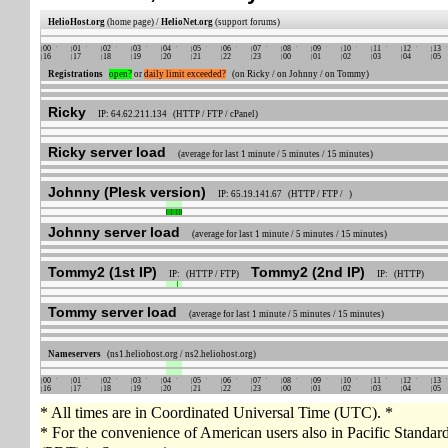
HelioHost.org
(home page) /
HelioNet.org
(support forums)
00
01
02
03
04
05
06
07
08
09
10
11
12
13
16
17
18
19
20
21
22
23
00
01
02
03
04
05
Registrations
open?
or
daily limit exceeded?
(on Ricky / on Johnny / on Tommy)
Ricky
IP: 64.62.211.134 (HTTP / FTP / cPanel)
Ricky server load
(average for last 1 minute / 5 minutes / 15 minutes)
Johnny (Plesk version)
IP: 65.19.141.67 (HTTP / FTP / )
Johnny server load
(average for last 1 minute / 5 minutes / 15 minutes)
Tommy2 (1st IP)
Tommy2 (2nd IP)
IP: (HTTP / FTP)
IP: (HTTP)
Tommy server load
(average for last 1 minute / 5 minutes / 15 minutes)
Nameservers
(ns1.heliohost.org / ns2.heliohost.org)
00
01
02
03
04
05
06
07
08
09
10
11
12
13
16
17
18
19
20
21
22
23
00
01
02
03
04
05
* All times are in Coordinated Universal Time (UTC). *
* For the convenience of American users also in Pacific Standa