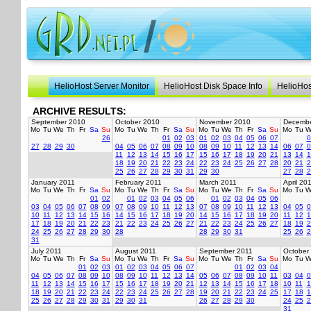
HelioHost Server Monitor
HelioHost Disk Space Info
HelioHos
ARCHIVE RESULTS:
September 2010
October 2010
November 2010
Decembe
Mo
Tu
We
Th
Fr
Sa
Su
Mo
Tu
We
Th
Fr
Sa
Su
Mo
Tu
We
Th
Fr
Sa
Su
Mo
Tu
W
26
01
02
03
01
02
03
04
05
06
07
0
27
28
29
30
04
05
06
07
08
09
10
08
09
10
11
12
13
14
06
07
0
11
12
13
14
15
16
17
15
16
17
18
19
20
21
13
14
1
18
19
20
21
22
23
24
22
23
24
25
26
27
28
20
21
2
25
26
27
28
29
30
31
29
30
27
28
2
January 2011
February 2011
March 2011
April 20
Mo
Tu
We
Th
Fr
Sa
Su
Mo
Tu
We
Th
Fr
Sa
Su
Mo
Tu
We
Th
Fr
Sa
Su
Mo
Tu
W
01
02
01
02
03
04
05
06
01
02
03
04
05
06
03
04
05
06
07
08
09
07
08
09
10
11
12
13
07
08
09
10
11
12
13
04
05
0
10
11
12
13
14
15
16
14
15
16
17
18
19
20
14
15
16
17
18
19
20
11
12
1
17
18
19
20
21
22
23
21
22
23
24
25
26
27
21
22
23
24
25
26
27
18
19
2
24
25
26
27
28
29
30
28
28
29
30
31
25
26
2
31
July 2011
August 2011
September 2011
October
Mo
Tu
We
Th
Fr
Sa
Su
Mo
Tu
We
Th
Fr
Sa
Su
Mo
Tu
We
Th
Fr
Sa
Su
Mo
Tu
W
01
02
03
01
02
03
04
05
06
07
01
02
03
04
04
05
06
07
08
09
10
08
09
10
11
12
13
14
05
06
07
08
09
10
11
03
04
0
11
12
13
14
15
16
17
15
16
17
18
19
20
21
12
13
14
15
16
17
18
10
11
1
18
19
20
21
22
23
24
22
23
24
25
26
27
28
19
20
21
22
23
24
25
17
18
1
25
26
27
28
29
30
31
29
30
31
26
27
28
29
30
24
25
2
31