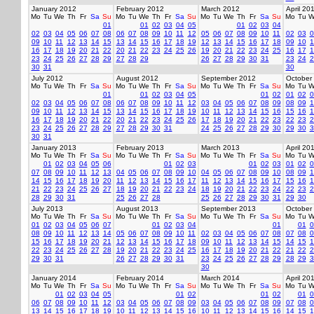
January 2012
February 2012
March 2012
April 20
Mo
Tu
We
Th
Fr
Sa
Su
Mo
Tu
We
Th
Fr
Sa
Su
Mo
Tu
We
Th
Fr
Sa
Su
Mo
Tu
W
01
01
02
03
04
05
01
02
03
04
02
03
04
05
06
07
08
06
07
08
09
10
11
12
05
06
07
08
09
10
11
02
03
0
09
10
11
12
13
14
15
13
14
15
16
17
18
19
12
13
14
15
16
17
18
09
10
1
16
17
18
19
20
21
22
20
21
22
23
24
25
26
19
20
21
22
23
24
25
16
17
1
23
24
25
26
27
28
29
27
28
29
26
27
28
29
30
31
23
24
2
30
31
30
July 2012
August 2012
September 2012
October
Mo
Tu
We
Th
Fr
Sa
Su
Mo
Tu
We
Th
Fr
Sa
Su
Mo
Tu
We
Th
Fr
Sa
Su
Mo
Tu
W
01
01
02
03
04
05
01
02
01
02
0
02
03
04
05
06
07
08
06
07
08
09
10
11
12
03
04
05
06
07
08
09
08
09
1
09
10
11
12
13
14
15
13
14
15
16
17
18
19
10
11
12
13
14
15
16
15
16
1
16
17
18
19
20
21
22
20
21
22
23
24
25
26
17
18
19
20
21
22
23
22
23
2
23
24
25
26
27
28
29
27
28
29
30
31
24
25
26
27
28
29
30
29
30
3
30
31
January 2013
February 2013
March 2013
April 20
Mo
Tu
We
Th
Fr
Sa
Su
Mo
Tu
We
Th
Fr
Sa
Su
Mo
Tu
We
Th
Fr
Sa
Su
Mo
Tu
W
01
02
03
04
05
06
01
02
03
01
02
03
01
02
0
07
08
09
10
11
12
13
04
05
06
07
08
09
10
04
05
06
07
08
09
10
08
09
1
14
15
16
17
18
19
20
11
12
13
14
15
16
17
11
12
13
14
15
16
17
15
16
1
21
22
23
24
25
26
27
18
19
20
21
22
23
24
18
19
20
21
22
23
24
22
23
2
28
29
30
31
25
26
27
28
25
26
27
28
29
30
31
29
30
July 2013
August 2013
September 2013
October
Mo
Tu
We
Th
Fr
Sa
Su
Mo
Tu
We
Th
Fr
Sa
Su
Mo
Tu
We
Th
Fr
Sa
Su
Mo
Tu
W
01
02
03
04
05
06
07
01
02
03
04
01
01
0
08
09
10
11
12
13
14
05
06
07
08
09
10
11
02
03
04
05
06
07
08
07
08
0
15
16
17
18
19
20
21
12
13
14
15
16
17
18
09
10
11
12
13
14
15
14
15
1
22
23
24
25
26
27
28
19
20
21
22
23
24
25
16
17
18
19
20
21
22
21
22
2
29
30
31
26
27
28
29
30
31
23
24
25
26
27
28
29
28
29
3
30
January 2014
February 2014
March 2014
April 20
Mo
Tu
We
Th
Fr
Sa
Su
Mo
Tu
We
Th
Fr
Sa
Su
Mo
Tu
We
Th
Fr
Sa
Su
Mo
Tu
W
01
02
03
04
05
01
02
01
02
01
0
06
07
08
09
10
11
12
03
04
05
06
07
08
09
03
04
05
06
07
08
09
07
08
0
13
14
15
16
17
18
19
10
11
12
13
14
15
16
10
11
12
13
14
15
16
14
15
1