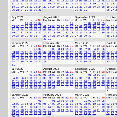
04
05
06
07
08
09
10
08
09
10
11
12
13
14
08
09
10
11
12
13
14
05
06
0
11
12
13
14
15
16
17
15
16
17
18
19
20
21
15
16
17
18
19
20
21
12
13
1
18
19
20
21
22
23
24
22
23
24
25
26
27
28
22
23
24
25
26
27
28
19
20
2
25
26
27
28
29
30
31
29
30
31
26
27
2
July 2021
August 2021
September 2021
October
Mo
Tu
We
Th
Fr
Sa
Su
Mo
Tu
We
Th
Fr
Sa
Su
Mo
Tu
We
Th
Fr
Sa
Su
Mo
Tu
W
01
02
03
04
01
01
02
03
04
05
05
06
07
08
09
10
11
02
03
04
05
06
07
08
06
07
08
09
10
11
12
04
05
0
12
13
14
15
16
17
18
09
10
11
12
13
14
15
13
14
15
16
17
18
19
11
12
1
19
20
21
22
23
24
25
16
17
18
19
20
21
22
20
21
22
23
24
25
26
18
19
2
26
27
28
29
30
31
23
24
25
26
27
28
29
27
28
29
30
25
26
2
30
31
January 2022
February 2022
March 2022
April 20
Mo
Tu
We
Th
Fr
Sa
Su
Mo
Tu
We
Th
Fr
Sa
Su
Mo
Tu
We
Th
Fr
Sa
Su
Mo
Tu
W
01
02
01
02
03
04
05
06
01
02
03
04
05
06
03
04
05
06
07
08
09
07
08
09
10
11
12
13
07
08
09
10
11
12
13
04
05
0
10
11
12
13
14
15
16
14
15
16
17
18
19
20
14
15
16
17
18
19
20
11
12
1
17
18
19
20
21
22
23
21
22
23
24
25
26
27
21
22
23
24
25
26
27
18
19
2
24
25
26
27
28
29
30
28
28
29
30
31
25
26
2
31
July 2022
August 2022
September 2022
October
Mo
Tu
We
Th
Fr
Sa
Su
Mo
Tu
We
Th
Fr
Sa
Su
Mo
Tu
We
Th
Fr
Sa
Su
Mo
Tu
W
01
02
03
01
02
03
04
05
06
07
01
02
03
04
04
05
06
07
08
09
10
08
09
10
11
12
13
14
05
06
07
08
09
10
11
03
04
0
11
12
13
14
15
16
17
15
16
17
18
19
20
21
12
13
14
15
16
17
18
10
11
1
18
19
20
21
22
23
24
22
23
24
25
26
27
28
19
20
21
22
23
24
25
17
18
1
25
26
27
28
29
30
31
29
30
31
26
27
28
29
30
24
25
2
31
January 2023
February 2023
March 2023
April 20
Mo
Tu
We
Th
Fr
Sa
Su
Mo
Tu
We
Th
Fr
Sa
Su
Mo
Tu
We
Th
Fr
Sa
Su
Mo
Tu
W
01
01
02
03
04
05
01
02
03
04
05
02
03
04
05
06
07
08
06
07
08
09
10
11
12
06
07
08
09
10
11
12
03
04
0
09
10
11
12
13
14
15
13
14
15
16
17
18
19
13
14
15
16
17
18
19
10
11
1
16
17
18
19
20
21
22
20
21
22
23
24
25
26
20
21
22
23
24
25
26
17
18
1
23
24
25
26
27
28
29
27
28
27
28
29
30
31
24
25
2
30
31