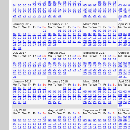
01
02
03
01
02
03
04
05
06
07
01
02
03
04
04
05
06
07
08
09
10
08
09
10
11
12
13
14
05
06
07
08
09
10
11
03
04
0
11
12
13
14
15
16
17
15
16
17
18
19
20
21
12
13
14
15
16
17
18
10
11
1
18
19
20
21
22
23
24
22
23
24
25
26
27
28
19
20
21
22
23
24
25
17
18
1
25
26
27
28
29
30
31
29
30
31
26
27
28
29
30
24
25
2
31
January 2017
February 2017
March 2017
April 20
Mo
Tu
We
Th
Fr
Sa
Su
Mo
Tu
We
Th
Fr
Sa
Su
Mo
Tu
We
Th
Fr
Sa
Su
Mo
Tu
W
01
01
02
03
04
05
01
02
03
04
05
02
03
04
05
06
07
08
06
07
08
09
10
11
12
06
07
08
09
10
11
12
03
04
0
09
10
11
12
13
14
15
13
14
15
16
17
18
19
13
14
15
16
17
18
19
10
11
1
16
17
18
19
20
21
22
20
21
22
23
24
25
26
20
21
22
23
24
25
26
17
18
1
23
24
25
26
27
28
29
27
28
27
28
29
30
31
24
25
2
30
31
July 2017
August 2017
September 2017
October
Mo
Tu
We
Th
Fr
Sa
Su
Mo
Tu
We
Th
Fr
Sa
Su
Mo
Tu
We
Th
Fr
Sa
Su
Mo
Tu
W
01
02
01
02
03
04
05
06
01
02
03
03
04
05
06
07
08
09
07
08
09
10
11
12
13
04
05
06
07
08
09
10
02
03
0
10
11
12
13
14
15
16
14
15
16
17
18
19
20
11
12
13
14
15
16
17
09
10
1
17
18
19
20
21
22
23
21
22
23
24
25
26
27
18
19
20
21
22
23
24
16
17
1
24
25
26
27
28
29
30
28
29
30
31
25
26
27
28
29
30
23
24
2
31
30
31
January 2018
February 2018
March 2018
April 20
Mo
Tu
We
Th
Fr
Sa
Su
Mo
Tu
We
Th
Fr
Sa
Su
Mo
Tu
We
Th
Fr
Sa
Su
Mo
Tu
W
01
02
03
04
05
06
07
01
02
03
04
01
02
03
04
08
09
10
11
12
13
14
05
06
07
08
09
10
11
05
06
07
08
09
10
11
02
03
0
15
16
17
18
19
20
21
12
13
14
15
16
17
18
12
13
14
15
16
17
18
09
10
1
22
23
24
25
26
27
28
19
20
21
22
23
24
25
19
20
21
22
23
24
25
16
17
1
29
30
31
26
27
28
26
27
28
29
30
31
23
24
2
30
July 2018
August 2018
September 2018
October
Mo
Tu
We
Th
Fr
Sa
Su
Mo
Tu
We
Th
Fr
Sa
Su
Mo
Tu
We
Th
Fr
Sa
Su
Mo
Tu
W
01
01
02
03
04
05
01
02
01
02
0
02
03
04
05
06
07
08
06
07
08
09
10
11
12
03
04
05
06
07
08
09
08
09
1
09
10
11
12
13
14
15
13
14
15
16
17
18
19
10
11
12
13
14
15
16
15
16
1
16
17
18
19
20
21
22
20
21
22
23
24
25
26
17
18
19
20
21
22
23
22
23
2