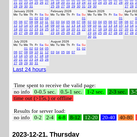
21
22
23
24
25
26
27
18
19
20
21
22
23
24
22
23
24
25
26
27
28
20
21
2
28
29
30
31
25
26
27
28
29
30
31
29
30
27
28
2
January 2026
February 2026
March 2026
April 20
Mo
Tu
We
Th
Fr
Sa
Su
Mo
Tu
We
Th
Fr
Sa
Su
Mo
Tu
We
Th
Fr
Sa
Su
Mo
Tu
W
01
02
03
04
01
01
0
05
06
07
08
09
10
11
02
03
04
05
06
07
08
02
03
04
05
06
07
08
06
07
0
12
13
14
15
16
17
18
09
10
11
12
13
14
15
09
10
11
12
13
14
15
13
14
1
19
20
21
22
23
24
25
16
17
18
19
20
21
22
16
17
18
19
20
21
22
20
21
2
26
27
28
29
30
31
23
24
25
26
27
28
23
24
25
26
27
28
29
27
28
2
30
31
July 2026
August 2026
Mo
Tu
We
Th
Fr
Sa
Su
Mo
Tu
We
Th
Fr
Sa
Su
01
02
03
04
05
01
02
06
07
08
09
10
11
12
03
04
05
06
07
13
14
15
16
17
18
19
20
21
22
23
24
25
26
27
28
29
30
31
Last 24 hours
Time spent to receive the valid page:
no info
0-0.5 sec.
0.5-1 sec.
1-2 sec.
2-3 sec.
3-
time out (>15s.) or offline
Results for server load:
no info
0-2
2-4
4-8
8-12
12-20
20-40
40-80
2023-12-21, Thursday