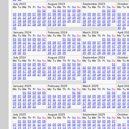
July 2023
August 2023
September 2023
October
Mo
Tu
We
Th
Fr
Sa
Su
Mo
Tu
We
Th
Fr
Sa
Su
Mo
Tu
We
Th
Fr
Sa
Su
Mo
Tu
W
01
02
01
02
03
04
05
06
01
02
03
03
04
05
06
07
08
09
07
08
09
10
11
12
13
04
05
06
07
08
09
10
02
03
0
10
11
12
13
14
15
16
14
15
16
17
18
19
20
11
12
13
14
15
16
17
09
10
1
17
18
19
20
21
22
23
21
22
23
24
25
26
27
18
19
20
21
22
23
24
16
17
1
24
25
26
27
28
29
30
28
29
30
31
25
26
27
28
29
30
23
24
2
31
30
31
January 2024
February 2024
March 2024
April 20
Mo
Tu
We
Th
Fr
Sa
Su
Mo
Tu
We
Th
Fr
Sa
Su
Mo
Tu
We
Th
Fr
Sa
Su
Mo
Tu
W
01
02
03
04
05
06
07
01
02
03
04
01
02
03
01
02
0
08
09
10
11
12
13
14
05
06
07
08
09
10
11
04
05
06
07
08
09
10
08
09
1
15
16
17
18
19
20
21
12
13
14
15
16
17
18
11
12
13
14
15
16
17
15
16
1
22
23
24
25
26
27
28
19
20
21
22
23
24
25
18
19
20
21
22
23
24
22
23
2
29
30
31
26
27
28
29
25
26
27
28
29
30
31
29
30
July 2024
August 2024
September 2024
October
Mo
Tu
We
Th
Fr
Sa
Su
Mo
Tu
We
Th
Fr
Sa
Su
Mo
Tu
We
Th
Fr
Sa
Su
Mo
Tu
W
01
02
03
04
05
06
07
01
02
03
04
01
01
0
08
09
10
11
12
13
14
05
06
07
08
09
10
11
02
03
04
05
06
07
08
07
08
0
15
16
17
18
19
20
21
12
13
14
15
16
17
18
09
10
11
12
13
14
15
14
15
1
22
23
24
25
26
27
28
19
20
21
22
23
24
25
16
17
18
19
20
21
22
21
22
2
29
30
31
26
27
28
29
30
31
23
24
25
26
27
28
29
28
29
3
30
January 2025
February 2025
March 2025
April 20
Mo
Tu
We
Th
Fr
Sa
Su
Mo
Tu
We
Th
Fr
Sa
Su
Mo
Tu
We
Th
Fr
Sa
Su
Mo
Tu
W
01
02
03
04
05
01
02
01
02
01
0
06
07
08
09
10
11
12
03
04
05
06
07
08
09
03
04
05
06
07
08
09
07
08
0
13
14
15
16
17
18
19
10
11
12
13
14
15
16
10
11
12
13
14
15
16
14
15
1
20
21
22
23
24
25
26
17
18
19
20
21
22
23
17
18
19
20
21
22
23
21
22
2
27
28
29
30
31
24
25
26
27
28
24
25
26
27
28
29
30
28
29
3
31
July 2025
August 2025
September 2025
October
Mo
Tu
We
Th
Fr
Sa
Su
Mo
Tu
We
Th
Fr
Sa
Su
Mo
Tu
We
Th
Fr
Sa
Su
Mo
Tu
W
01
02
03
04
05
06
01
02
03
01
02
03
04
05
06
07
0
07
08
09
10
11
12
13
04
05
06
07
08
09
10
08
09
10
11
12
13
14
06
07
0
14
15
16
17
18
19
20
11
12
13
14
15
16
17
15
16
17
18
19
20
21
13
14
1