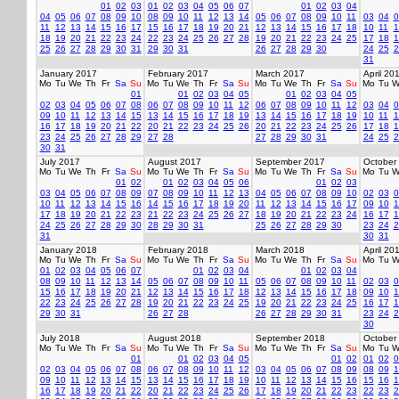
01
02
03
01
02
03
04
05
06
07
01
02
03
04
04
05
06
07
08
09
10
08
09
10
11
12
13
14
05
06
07
08
09
10
11
03
04
0
11
12
13
14
15
16
17
15
16
17
18
19
20
21
12
13
14
15
16
17
18
10
11
1
18
19
20
21
22
23
24
22
23
24
25
26
27
28
19
20
21
22
23
24
25
17
18
1
25
26
27
28
29
30
31
29
30
31
26
27
28
29
30
24
25
2
31
January 2017
February 2017
March 2017
April 20
Mo
Tu
We
Th
Fr
Sa
Su
Mo
Tu
We
Th
Fr
Sa
Su
Mo
Tu
We
Th
Fr
Sa
Su
Mo
Tu
W
01
01
02
03
04
05
01
02
03
04
05
02
03
04
05
06
07
08
06
07
08
09
10
11
12
06
07
08
09
10
11
12
03
04
0
09
10
11
12
13
14
15
13
14
15
16
17
18
19
13
14
15
16
17
18
19
10
11
1
16
17
18
19
20
21
22
20
21
22
23
24
25
26
20
21
22
23
24
25
26
17
18
1
23
24
25
26
27
28
29
27
28
27
28
29
30
31
24
25
2
30
31
July 2017
August 2017
September 2017
October
Mo
Tu
We
Th
Fr
Sa
Su
Mo
Tu
We
Th
Fr
Sa
Su
Mo
Tu
We
Th
Fr
Sa
Su
Mo
Tu
W
01
02
01
02
03
04
05
06
01
02
03
03
04
05
06
07
08
09
07
08
09
10
11
12
13
04
05
06
07
08
09
10
02
03
0
10
11
12
13
14
15
16
14
15
16
17
18
19
20
11
12
13
14
15
16
17
09
10
1
17
18
19
20
21
22
23
21
22
23
24
25
26
27
18
19
20
21
22
23
24
16
17
1
24
25
26
27
28
29
30
28
29
30
31
25
26
27
28
29
30
23
24
2
31
30
31
January 2018
February 2018
March 2018
April 20
Mo
Tu
We
Th
Fr
Sa
Su
Mo
Tu
We
Th
Fr
Sa
Su
Mo
Tu
We
Th
Fr
Sa
Su
Mo
Tu
W
01
02
03
04
05
06
07
01
02
03
04
01
02
03
04
08
09
10
11
12
13
14
05
06
07
08
09
10
11
05
06
07
08
09
10
11
02
03
0
15
16
17
18
19
20
21
12
13
14
15
16
17
18
12
13
14
15
16
17
18
09
10
1
22
23
24
25
26
27
28
19
20
21
22
23
24
25
19
20
21
22
23
24
25
16
17
1
29
30
31
26
27
28
26
27
28
29
30
31
23
24
2
30
July 2018
August 2018
September 2018
October
Mo
Tu
We
Th
Fr
Sa
Su
Mo
Tu
We
Th
Fr
Sa
Su
Mo
Tu
We
Th
Fr
Sa
Su
Mo
Tu
W
01
01
02
03
04
05
01
02
01
02
0
02
03
04
05
06
07
08
06
07
08
09
10
11
12
03
04
05
06
07
08
09
08
09
1
09
10
11
12
13
14
15
13
14
15
16
17
18
19
10
11
12
13
14
15
16
15
16
1
16
17
18
19
20
21
22
20
21
22
23
24
25
26
17
18
19
20
21
22
23
22
23
2