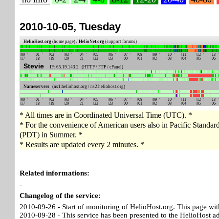
2010-10-05, Tuesday
HelioHost.org
(home page) /
HelioNet.org
(support forums)
00
01
02
03
04
05
06
07
08
09
10
11
12
13
17
18
19
20
21
22
23
00
01
02
03
04
05
06
Stevie
IP: 65.19.143.2 (HTTP / FTP / cPanel)
Nameservers
(ns1.heliohost.org / ns2.heliohost.org)
00
01
02
03
04
05
06
07
08
09
10
11
12
13
17
18
19
20
21
22
23
00
01
02
03
04
05
06
* All times are in Coordinated Universal Time (UTC). *
* For the convenience of American users also in Pacific Standa
(PDT) in Summer. *
* Results are updated every 2 minutes. *
Related informations:
-
Changelog of the service:
2010-09-26 - Start of monitoring of HelioHost.org. This page wit
2010-09-28 - This service has been presented to the HelioHost a