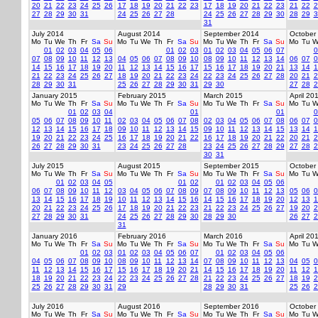
20
21
22
23
24
25
26
17
18
19
20
21
22
23
17
18
19
20
21
22
23
21
22
2
27
28
29
30
31
24
25
26
27
28
24
25
26
27
28
29
30
28
29
3
31
July 2014
August 2014
September 2014
October
Mo
Tu
We
Th
Fr
Sa
Su
Mo
Tu
We
Th
Fr
Sa
Su
Mo
Tu
We
Th
Fr
Sa
Su
Mo
Tu
W
01
02
03
04
05
06
01
02
03
01
02
03
04
05
06
07
0
07
08
09
10
11
12
13
04
05
06
07
08
09
10
08
09
10
11
12
13
14
06
07
0
14
15
16
17
18
19
20
11
12
13
14
15
16
17
15
16
17
18
19
20
21
13
14
1
21
22
23
24
25
26
27
18
19
20
21
22
23
24
22
23
24
25
26
27
28
20
21
2
28
29
30
31
25
26
27
28
29
30
31
29
30
27
28
2
January 2015
February 2015
March 2015
April 20
Mo
Tu
We
Th
Fr
Sa
Su
Mo
Tu
We
Th
Fr
Sa
Su
Mo
Tu
We
Th
Fr
Sa
Su
Mo
Tu
W
01
02
03
04
01
01
0
05
06
07
08
09
10
11
02
03
04
05
06
07
08
02
03
04
05
06
07
08
06
07
0
12
13
14
15
16
17
18
09
10
11
12
13
14
15
09
10
11
12
13
14
15
13
14
1
19
20
21
22
23
24
25
16
17
18
19
20
21
22
16
17
18
19
20
21
22
20
21
2
26
27
28
29
30
31
23
24
25
26
27
28
23
24
25
26
27
28
29
27
28
2
30
31
July 2015
August 2015
September 2015
October
Mo
Tu
We
Th
Fr
Sa
Su
Mo
Tu
We
Th
Fr
Sa
Su
Mo
Tu
We
Th
Fr
Sa
Su
Mo
Tu
W
01
02
03
04
05
01
02
01
02
03
04
05
06
06
07
08
09
10
11
12
03
04
05
06
07
08
09
07
08
09
10
11
12
13
05
06
0
13
14
15
16
17
18
19
10
11
12
13
14
15
16
14
15
16
17
18
19
20
12
13
1
20
21
22
23
24
25
26
17
18
19
20
21
22
23
21
22
23
24
25
26
27
19
20
2
27
28
29
30
31
24
25
26
27
28
29
30
28
29
30
26
27
2
31
January 2016
February 2016
March 2016
April 20
Mo
Tu
We
Th
Fr
Sa
Su
Mo
Tu
We
Th
Fr
Sa
Su
Mo
Tu
We
Th
Fr
Sa
Su
Mo
Tu
W
01
02
03
01
02
03
04
05
06
07
01
02
03
04
05
06
04
05
06
07
08
09
10
08
09
10
11
12
13
14
07
08
09
10
11
12
13
04
05
0
11
12
13
14
15
16
17
15
16
17
18
19
20
21
14
15
16
17
18
19
20
11
12
1
18
19
20
21
22
23
24
22
23
24
25
26
27
28
21
22
23
24
25
26
27
18
19
2
25
26
27
28
29
30
31
29
28
29
30
31
25
26
2
July 2016
August 2016
September 2016
October
Mo
Tu
We
Th
Fr
Sa
Su
Mo
Tu
We
Th
Fr
Sa
Su
Mo
Tu
We
Th
Fr
Sa
Su
Mo
Tu
W