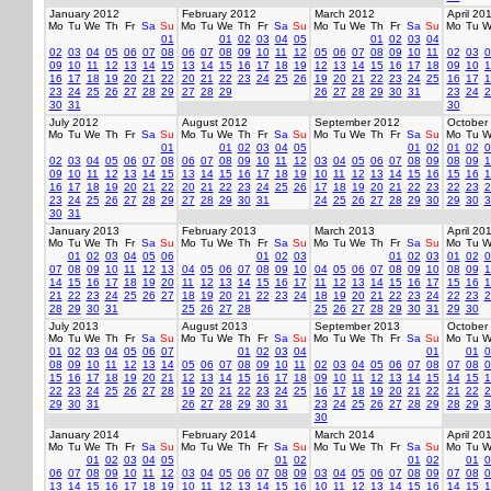
January 2012
February 2012
March 2012
April 20
Mo
Tu
We
Th
Fr
Sa
Su
Mo
Tu
We
Th
Fr
Sa
Su
Mo
Tu
We
Th
Fr
Sa
Su
Mo
Tu
W
01
01
02
03
04
05
01
02
03
04
02
03
04
05
06
07
08
06
07
08
09
10
11
12
05
06
07
08
09
10
11
02
03
0
09
10
11
12
13
14
15
13
14
15
16
17
18
19
12
13
14
15
16
17
18
09
10
1
16
17
18
19
20
21
22
20
21
22
23
24
25
26
19
20
21
22
23
24
25
16
17
1
23
24
25
26
27
28
29
27
28
29
26
27
28
29
30
31
23
24
2
30
31
30
July 2012
August 2012
September 2012
October
Mo
Tu
We
Th
Fr
Sa
Su
Mo
Tu
We
Th
Fr
Sa
Su
Mo
Tu
We
Th
Fr
Sa
Su
Mo
Tu
W
01
01
02
03
04
05
01
02
01
02
0
02
03
04
05
06
07
08
06
07
08
09
10
11
12
03
04
05
06
07
08
09
08
09
1
09
10
11
12
13
14
15
13
14
15
16
17
18
19
10
11
12
13
14
15
16
15
16
1
16
17
18
19
20
21
22
20
21
22
23
24
25
26
17
18
19
20
21
22
23
22
23
2
23
24
25
26
27
28
29
27
28
29
30
31
24
25
26
27
28
29
30
29
30
3
30
31
January 2013
February 2013
March 2013
April 20
Mo
Tu
We
Th
Fr
Sa
Su
Mo
Tu
We
Th
Fr
Sa
Su
Mo
Tu
We
Th
Fr
Sa
Su
Mo
Tu
W
01
02
03
04
05
06
01
02
03
01
02
03
01
02
0
07
08
09
10
11
12
13
04
05
06
07
08
09
10
04
05
06
07
08
09
10
08
09
1
14
15
16
17
18
19
20
11
12
13
14
15
16
17
11
12
13
14
15
16
17
15
16
1
21
22
23
24
25
26
27
18
19
20
21
22
23
24
18
19
20
21
22
23
24
22
23
2
28
29
30
31
25
26
27
28
25
26
27
28
29
30
31
29
30
July 2013
August 2013
September 2013
October
Mo
Tu
We
Th
Fr
Sa
Su
Mo
Tu
We
Th
Fr
Sa
Su
Mo
Tu
We
Th
Fr
Sa
Su
Mo
Tu
W
01
02
03
04
05
06
07
01
02
03
04
01
01
0
08
09
10
11
12
13
14
05
06
07
08
09
10
11
02
03
04
05
06
07
08
07
08
0
15
16
17
18
19
20
21
12
13
14
15
16
17
18
09
10
11
12
13
14
15
14
15
1
22
23
24
25
26
27
28
19
20
21
22
23
24
25
16
17
18
19
20
21
22
21
22
2
29
30
31
26
27
28
29
30
31
23
24
25
26
27
28
29
28
29
3
30
January 2014
February 2014
March 2014
April 20
Mo
Tu
We
Th
Fr
Sa
Su
Mo
Tu
We
Th
Fr
Sa
Su
Mo
Tu
We
Th
Fr
Sa
Su
Mo
Tu
W
01
02
03
04
05
01
02
01
02
01
0
06
07
08
09
10
11
12
03
04
05
06
07
08
09
03
04
05
06
07
08
09
07
08
0
13
14
15
16
17
18
19
10
11
12
13
14
15
16
10
11
12
13
14
15
16
14
15
1