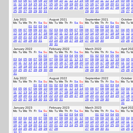
04
05
06
07
08
09
10
08
09
10
11
12
13
14
08
09
10
11
12
13
14
05
06
0
11
12
13
14
15
16
17
15
16
17
18
19
20
21
15
16
17
18
19
20
21
12
13
1
18
19
20
21
22
23
24
22
23
24
25
26
27
28
22
23
24
25
26
27
28
19
20
2
25
26
27
28
29
30
31
29
30
31
26
27
2
July 2021
August 2021
September 2021
October
Mo
Tu
We
Th
Fr
Sa
Su
Mo
Tu
We
Th
Fr
Sa
Su
Mo
Tu
We
Th
Fr
Sa
Su
Mo
Tu
W
01
02
03
04
01
01
02
03
04
05
05
06
07
08
09
10
11
02
03
04
05
06
07
08
06
07
08
09
10
11
12
04
05
0
12
13
14
15
16
17
18
09
10
11
12
13
14
15
13
14
15
16
17
18
19
11
12
1
19
20
21
22
23
24
25
16
17
18
19
20
21
22
20
21
22
23
24
25
26
18
19
2
26
27
28
29
30
31
23
24
25
26
27
28
29
27
28
29
30
25
26
2
30
31
January 2022
February 2022
March 2022
April 20
Mo
Tu
We
Th
Fr
Sa
Su
Mo
Tu
We
Th
Fr
Sa
Su
Mo
Tu
We
Th
Fr
Sa
Su
Mo
Tu
W
01
02
01
02
03
04
05
06
01
02
03
04
05
06
03
04
05
06
07
08
09
07
08
09
10
11
12
13
07
08
09
10
11
12
13
04
05
0
10
11
12
13
14
15
16
14
15
16
17
18
19
20
14
15
16
17
18
19
20
11
12
1
17
18
19
20
21
22
23
21
22
23
24
25
26
27
21
22
23
24
25
26
27
18
19
2
24
25
26
27
28
29
30
28
28
29
30
31
25
26
2
31
July 2022
August 2022
September 2022
October
Mo
Tu
We
Th
Fr
Sa
Su
Mo
Tu
We
Th
Fr
Sa
Su
Mo
Tu
We
Th
Fr
Sa
Su
Mo
Tu
W
01
02
03
01
02
03
04
05
06
07
01
02
03
04
04
05
06
07
08
09
10
08
09
10
11
12
13
14
05
06
07
08
09
10
11
03
04
0
11
12
13
14
15
16
17
15
16
17
18
19
20
21
12
13
14
15
16
17
18
10
11
1
18
19
20
21
22
23
24
22
23
24
25
26
27
28
19
20
21
22
23
24
25
17
18
1
25
26
27
28
29
30
31
29
30
31
26
27
28
29
30
24
25
2
31
January 2023
February 2023
March 2023
April 20
Mo
Tu
We
Th
Fr
Sa
Su
Mo
Tu
We
Th
Fr
Sa
Su
Mo
Tu
We
Th
Fr
Sa
Su
Mo
Tu
W
01
01
02
03
04
05
01
02
03
04
05
02
03
04
05
06
07
08
06
07
08
09
10
11
12
06
07
08
09
10
11
12
03
04
0
09
10
11
12
13
14
15
13
14
15
16
17
18
19
13
14
15
16
17
18
19
10
11
1
16
17
18
19
20
21
22
20
21
22
23
24
25
26
20
21
22
23
24
25
26
17
18
1
23
24
25
26
27
28
29
27
28
27
28
29
30
31
24
25
2
30
31