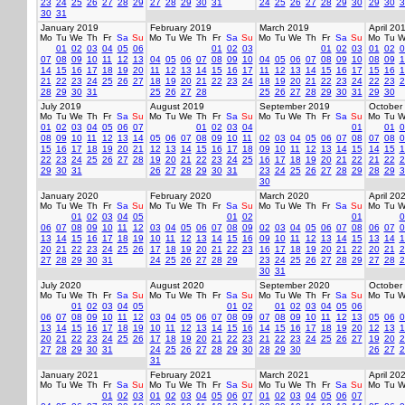
23
24
25
26
27
28
29
27
28
29
30
31
24
25
26
27
28
29
30
29
30
3
30
31
January 2019
February 2019
March 2019
April 20
Mo
Tu
We
Th
Fr
Sa
Su
Mo
Tu
We
Th
Fr
Sa
Su
Mo
Tu
We
Th
Fr
Sa
Su
Mo
Tu
W
01
02
03
04
05
06
01
02
03
01
02
03
01
02
0
07
08
09
10
11
12
13
04
05
06
07
08
09
10
04
05
06
07
08
09
10
08
09
1
14
15
16
17
18
19
20
11
12
13
14
15
16
17
11
12
13
14
15
16
17
15
16
1
21
22
23
24
25
26
27
18
19
20
21
22
23
24
18
19
20
21
22
23
24
22
23
2
28
29
30
31
25
26
27
28
25
26
27
28
29
30
31
29
30
July 2019
August 2019
September 2019
October
Mo
Tu
We
Th
Fr
Sa
Su
Mo
Tu
We
Th
Fr
Sa
Su
Mo
Tu
We
Th
Fr
Sa
Su
Mo
Tu
W
01
02
03
04
05
06
07
01
02
03
04
01
01
0
08
09
10
11
12
13
14
05
06
07
08
09
10
11
02
03
04
05
06
07
08
07
08
0
15
16
17
18
19
20
21
12
13
14
15
16
17
18
09
10
11
12
13
14
15
14
15
1
22
23
24
25
26
27
28
19
20
21
22
23
24
25
16
17
18
19
20
21
22
21
22
2
29
30
31
26
27
28
29
30
31
23
24
25
26
27
28
29
28
29
3
30
January 2020
February 2020
March 2020
April 20
Mo
Tu
We
Th
Fr
Sa
Su
Mo
Tu
We
Th
Fr
Sa
Su
Mo
Tu
We
Th
Fr
Sa
Su
Mo
Tu
W
01
02
03
04
05
01
02
01
0
06
07
08
09
10
11
12
03
04
05
06
07
08
09
02
03
04
05
06
07
08
06
07
0
13
14
15
16
17
18
19
10
11
12
13
14
15
16
09
10
11
12
13
14
15
13
14
1
20
21
22
23
24
25
26
17
18
19
20
21
22
23
16
17
18
19
20
21
22
20
21
2
27
28
29
30
31
24
25
26
27
28
29
23
24
25
26
27
28
29
27
28
2
30
31
July 2020
August 2020
September 2020
October
Mo
Tu
We
Th
Fr
Sa
Su
Mo
Tu
We
Th
Fr
Sa
Su
Mo
Tu
We
Th
Fr
Sa
Su
Mo
Tu
W
01
02
03
04
05
01
02
01
02
03
04
05
06
06
07
08
09
10
11
12
03
04
05
06
07
08
09
07
08
09
10
11
12
13
05
06
0
13
14
15
16
17
18
19
10
11
12
13
14
15
16
14
15
16
17
18
19
20
12
13
1
20
21
22
23
24
25
26
17
18
19
20
21
22
23
21
22
23
24
25
26
27
19
20
2
27
28
29
30
31
24
25
26
27
28
29
30
28
29
30
26
27
2
31
January 2021
February 2021
March 2021
April 20
Mo
Tu
We
Th
Fr
Sa
Su
Mo
Tu
We
Th
Fr
Sa
Su
Mo
Tu
We
Th
Fr
Sa
Su
Mo
Tu
W
01
02
03
01
02
03
04
05
06
07
01
02
03
04
05
06
07