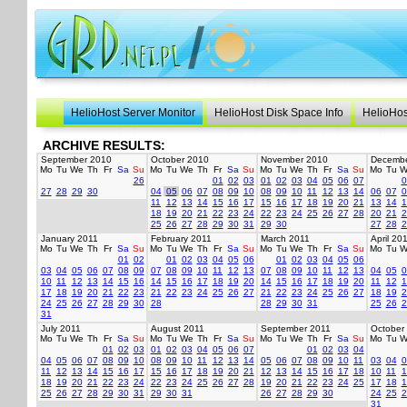
HelioHost Server Monitor
HelioHost Disk Space Info
HelioHos
ARCHIVE RESULTS:
September 2010
October 2010
November 2010
Decembe
Mo
Tu
We
Th
Fr
Sa
Su
Mo
Tu
We
Th
Fr
Sa
Su
Mo
Tu
We
Th
Fr
Sa
Su
Mo
Tu
W
26
01
02
03
01
02
03
04
05
06
07
0
27
28
29
30
04
05
06
07
08
09
10
08
09
10
11
12
13
14
06
07
0
11
12
13
14
15
16
17
15
16
17
18
19
20
21
13
14
1
18
19
20
21
22
23
24
22
23
24
25
26
27
28
20
21
2
25
26
27
28
29
30
31
29
30
27
28
2
January 2011
February 2011
March 2011
April 20
Mo
Tu
We
Th
Fr
Sa
Su
Mo
Tu
We
Th
Fr
Sa
Su
Mo
Tu
We
Th
Fr
Sa
Su
Mo
Tu
W
01
02
01
02
03
04
05
06
01
02
03
04
05
06
03
04
05
06
07
08
09
07
08
09
10
11
12
13
07
08
09
10
11
12
13
04
05
0
10
11
12
13
14
15
16
14
15
16
17
18
19
20
14
15
16
17
18
19
20
11
12
1
17
18
19
20
21
22
23
21
22
23
24
25
26
27
21
22
23
24
25
26
27
18
19
2
24
25
26
27
28
29
30
28
28
29
30
31
25
26
2
31
July 2011
August 2011
September 2011
October
Mo
Tu
We
Th
Fr
Sa
Su
Mo
Tu
We
Th
Fr
Sa
Su
Mo
Tu
We
Th
Fr
Sa
Su
Mo
Tu
W
01
02
03
01
02
03
04
05
06
07
01
02
03
04
04
05
06
07
08
09
10
08
09
10
11
12
13
14
05
06
07
08
09
10
11
03
04
0
11
12
13
14
15
16
17
15
16
17
18
19
20
21
12
13
14
15
16
17
18
10
11
1
18
19
20
21
22
23
24
22
23
24
25
26
27
28
19
20
21
22
23
24
25
17
18
1
25
26
27
28
29
30
31
29
30
31
26
27
28
29
30
24
25
2
31