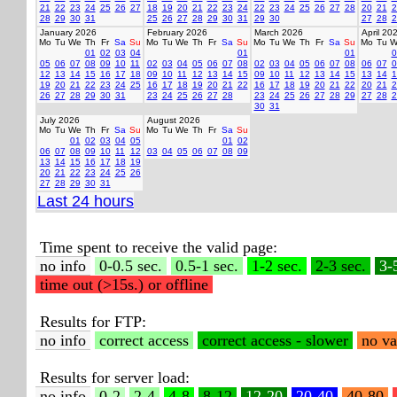
21
22
23
24
25
26
27
18
19
20
21
22
23
24
22
23
24
25
26
27
28
20
21
2
28
29
30
31
25
26
27
28
29
30
31
29
30
27
28
2
January 2026
February 2026
March 2026
April 20
Mo
Tu
We
Th
Fr
Sa
Su
Mo
Tu
We
Th
Fr
Sa
Su
Mo
Tu
We
Th
Fr
Sa
Su
Mo
Tu
W
01
02
03
04
01
01
0
05
06
07
08
09
10
11
02
03
04
05
06
07
08
02
03
04
05
06
07
08
06
07
0
12
13
14
15
16
17
18
09
10
11
12
13
14
15
09
10
11
12
13
14
15
13
14
1
19
20
21
22
23
24
25
16
17
18
19
20
21
22
16
17
18
19
20
21
22
20
21
2
26
27
28
29
30
31
23
24
25
26
27
28
23
24
25
26
27
28
29
27
28
2
30
31
July 2026
August 2026
Mo
Tu
We
Th
Fr
Sa
Su
Mo
Tu
We
Th
Fr
Sa
Su
01
02
03
04
05
01
02
06
07
08
09
10
11
12
03
04
05
06
07
08
09
13
14
15
16
17
18
19
20
21
22
23
24
25
26
27
28
29
30
31
Last 24 hours
Time spent to receive the valid page:
no info
0-0.5 sec.
0.5-1 sec.
1-2 sec.
2-3 sec.
3-
time out (>15s.) or offline
Results for FTP:
no info
correct access
correct access - slower
no va
Results for server load:
no info
0-2
2-4
4-8
8-12
12-20
20-40
40-80