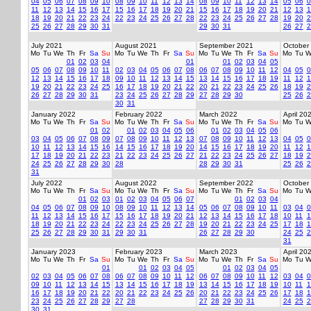
04
05
06
07
08
09
10
08
09
10
11
12
13
14
08
09
10
11
12
13
14
05
06
0
11
12
13
14
15
16
17
15
16
17
18
19
20
21
15
16
17
18
19
20
21
12
13
1
18
19
20
21
22
23
24
22
23
24
25
26
27
28
22
23
24
25
26
27
28
19
20
2
25
26
27
28
29
30
31
29
30
31
26
27
2
July 2021
August 2021
September 2021
October
Mo
Tu
We
Th
Fr
Sa
Su
Mo
Tu
We
Th
Fr
Sa
Su
Mo
Tu
We
Th
Fr
Sa
Su
Mo
Tu
W
01
02
03
04
01
01
02
03
04
05
05
06
07
08
09
10
11
02
03
04
05
06
07
08
06
07
08
09
10
11
12
04
05
0
12
13
14
15
16
17
18
09
10
11
12
13
14
15
13
14
15
16
17
18
19
11
12
1
19
20
21
22
23
24
25
16
17
18
19
20
21
22
20
21
22
23
24
25
26
18
19
2
26
27
28
29
30
31
23
24
25
26
27
28
29
27
28
29
30
25
26
2
30
31
January 2022
February 2022
March 2022
April 20
Mo
Tu
We
Th
Fr
Sa
Su
Mo
Tu
We
Th
Fr
Sa
Su
Mo
Tu
We
Th
Fr
Sa
Su
Mo
Tu
W
01
02
01
02
03
04
05
06
01
02
03
04
05
06
03
04
05
06
07
08
09
07
08
09
10
11
12
13
07
08
09
10
11
12
13
04
05
0
10
11
12
13
14
15
16
14
15
16
17
18
19
20
14
15
16
17
18
19
20
11
12
1
17
18
19
20
21
22
23
21
22
23
24
25
26
27
21
22
23
24
25
26
27
18
19
2
24
25
26
27
28
29
30
28
28
29
30
31
25
26
2
31
July 2022
August 2022
September 2022
October
Mo
Tu
We
Th
Fr
Sa
Su
Mo
Tu
We
Th
Fr
Sa
Su
Mo
Tu
We
Th
Fr
Sa
Su
Mo
Tu
W
01
02
03
01
02
03
04
05
06
07
01
02
03
04
04
05
06
07
08
09
10
08
09
10
11
12
13
14
05
06
07
08
09
10
11
03
04
0
11
12
13
14
15
16
17
15
16
17
18
19
20
21
12
13
14
15
16
17
18
10
11
1
18
19
20
21
22
23
24
22
23
24
25
26
27
28
19
20
21
22
23
24
25
17
18
1
25
26
27
28
29
30
31
29
30
31
26
27
28
29
30
24
25
2
31
January 2023
February 2023
March 2023
April 20
Mo
Tu
We
Th
Fr
Sa
Su
Mo
Tu
We
Th
Fr
Sa
Su
Mo
Tu
We
Th
Fr
Sa
Su
Mo
Tu
W
01
01
02
03
04
05
01
02
03
04
05
02
03
04
05
06
07
08
06
07
08
09
10
11
12
06
07
08
09
10
11
12
03
04
0
09
10
11
12
13
14
15
13
14
15
16
17
18
19
13
14
15
16
17
18
19
10
11
1
16
17
18
19
20
21
22
20
21
22
23
24
25
26
20
21
22
23
24
25
26
17
18
1
23
24
25
26
27
28
29
27
28
27
28
29
30
31
24
25
2
30
31