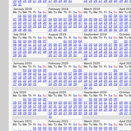
23
24
25
26
27
28
29
27
28
29
30
31
24
25
26
27
28
29
30
29
30
3
30
31
January 2019
February 2019
March 2019
April 20
Mo
Tu
We
Th
Fr
Sa
Su
Mo
Tu
We
Th
Fr
Sa
Su
Mo
Tu
We
Th
Fr
Sa
Su
Mo
Tu
W
01
02
03
04
05
06
01
02
03
01
02
03
01
02
0
07
08
09
10
11
12
13
04
05
06
07
08
09
10
04
05
06
07
08
09
10
08
09
1
14
15
16
17
18
19
20
11
12
13
14
15
16
17
11
12
13
14
15
16
17
15
16
1
21
22
23
24
25
26
27
18
19
20
21
22
23
24
18
19
20
21
22
23
24
22
23
2
28
29
30
31
25
26
27
28
25
26
27
28
29
30
31
29
30
July 2019
August 2019
September 2019
October
Mo
Tu
We
Th
Fr
Sa
Su
Mo
Tu
We
Th
Fr
Sa
Su
Mo
Tu
We
Th
Fr
Sa
Su
Mo
Tu
W
01
02
03
04
05
06
07
01
02
03
04
01
01
0
08
09
10
11
12
13
14
05
06
07
08
09
10
11
02
03
04
05
06
07
08
07
08
0
15
16
17
18
19
20
21
12
13
14
15
16
17
18
09
10
11
12
13
14
15
14
15
1
22
23
24
25
26
27
28
19
20
21
22
23
24
25
16
17
18
19
20
21
22
21
22
2
29
30
31
26
27
28
29
30
31
23
24
25
26
27
28
29
28
29
3
30
January 2020
February 2020
March 2020
April 20
Mo
Tu
We
Th
Fr
Sa
Su
Mo
Tu
We
Th
Fr
Sa
Su
Mo
Tu
We
Th
Fr
Sa
Su
Mo
Tu
W
01
02
03
04
05
01
02
01
0
06
07
08
09
10
11
12
03
04
05
06
07
08
09
02
03
04
05
06
07
08
06
07
0
13
14
15
16
17
18
19
10
11
12
13
14
15
16
09
10
11
12
13
14
15
13
14
1
20
21
22
23
24
25
26
17
18
19
20
21
22
23
16
17
18
19
20
21
22
20
21
2
27
28
29
30
31
24
25
26
27
28
29
23
24
25
26
27
28
29
27
28
2
30
31
July 2020
August 2020
September 2020
October
Mo
Tu
We
Th
Fr
Sa
Su
Mo
Tu
We
Th
Fr
Sa
Su
Mo
Tu
We
Th
Fr
Sa
Su
Mo
Tu
W
01
02
03
04
05
01
02
01
02
03
04
05
06
06
07
08
09
10
11
12
03
04
05
06
07
08
09
07
08
09
10
11
12
13
05
06
0
13
14
15
16
17
18
19
10
11
12
13
14
15
16
14
15
16
17
18
19
20
12
13
1
20
21
22
23
24
25
26
17
18
19
20
21
22
23
21
22
23
24
25
26
27
19
20
2
27
28
29
30
31
24
25
26
27
28
29
30
28
29
30
26
27
2
31
January 2021
February 2021
March 2021
April 20
Mo
Tu
We
Th
Fr
Sa
Su
Mo
Tu
We
Th
Fr
Sa
Su
Mo
Tu
We
Th
Fr
Sa
Su
Mo
Tu
W
01
02
03
01
02
03
04
05
06
07
01
02
03
04
05
06
07