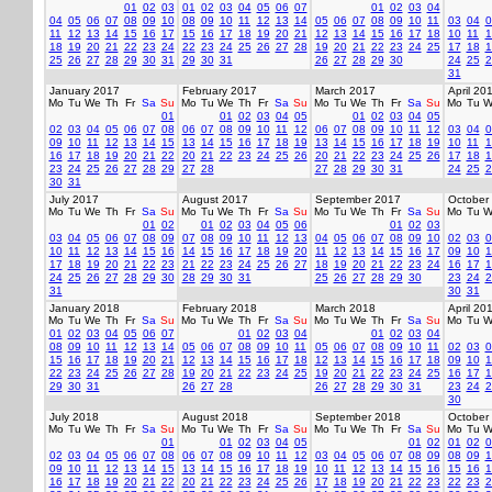
01
02
03
01
02
03
04
05
06
07
01
02
03
04
04
05
06
07
08
09
10
08
09
10
11
12
13
14
05
06
07
08
09
10
11
03
04
0
11
12
13
14
15
16
17
15
16
17
18
19
20
21
12
13
14
15
16
17
18
10
11
1
18
19
20
21
22
23
24
22
23
24
25
26
27
28
19
20
21
22
23
24
25
17
18
1
25
26
27
28
29
30
31
29
30
31
26
27
28
29
30
24
25
2
31
January 2017
February 2017
March 2017
April 20
Mo
Tu
We
Th
Fr
Sa
Su
Mo
Tu
We
Th
Fr
Sa
Su
Mo
Tu
We
Th
Fr
Sa
Su
Mo
Tu
W
01
01
02
03
04
05
01
02
03
04
05
02
03
04
05
06
07
08
06
07
08
09
10
11
12
06
07
08
09
10
11
12
03
04
0
09
10
11
12
13
14
15
13
14
15
16
17
18
19
13
14
15
16
17
18
19
10
11
1
16
17
18
19
20
21
22
20
21
22
23
24
25
26
20
21
22
23
24
25
26
17
18
1
23
24
25
26
27
28
29
27
28
27
28
29
30
31
24
25
2
30
31
July 2017
August 2017
September 2017
October
Mo
Tu
We
Th
Fr
Sa
Su
Mo
Tu
We
Th
Fr
Sa
Su
Mo
Tu
We
Th
Fr
Sa
Su
Mo
Tu
W
01
02
01
02
03
04
05
06
01
02
03
03
04
05
06
07
08
09
07
08
09
10
11
12
13
04
05
06
07
08
09
10
02
03
0
10
11
12
13
14
15
16
14
15
16
17
18
19
20
11
12
13
14
15
16
17
09
10
1
17
18
19
20
21
22
23
21
22
23
24
25
26
27
18
19
20
21
22
23
24
16
17
1
24
25
26
27
28
29
30
28
29
30
31
25
26
27
28
29
30
23
24
2
31
30
31
January 2018
February 2018
March 2018
April 20
Mo
Tu
We
Th
Fr
Sa
Su
Mo
Tu
We
Th
Fr
Sa
Su
Mo
Tu
We
Th
Fr
Sa
Su
Mo
Tu
W
01
02
03
04
05
06
07
01
02
03
04
01
02
03
04
08
09
10
11
12
13
14
05
06
07
08
09
10
11
05
06
07
08
09
10
11
02
03
0
15
16
17
18
19
20
21
12
13
14
15
16
17
18
12
13
14
15
16
17
18
09
10
1
22
23
24
25
26
27
28
19
20
21
22
23
24
25
19
20
21
22
23
24
25
16
17
1
29
30
31
26
27
28
26
27
28
29
30
31
23
24
2
30
July 2018
August 2018
September 2018
October
Mo
Tu
We
Th
Fr
Sa
Su
Mo
Tu
We
Th
Fr
Sa
Su
Mo
Tu
We
Th
Fr
Sa
Su
Mo
Tu
W
01
01
02
03
04
05
01
02
01
02
0
02
03
04
05
06
07
08
06
07
08
09
10
11
12
03
04
05
06
07
08
09
08
09
1
09
10
11
12
13
14
15
13
14
15
16
17
18
19
10
11
12
13
14
15
16
15
16
1
16
17
18
19
20
21
22
20
21
22
23
24
25
26
17
18
19
20
21
22
23
22
23
2