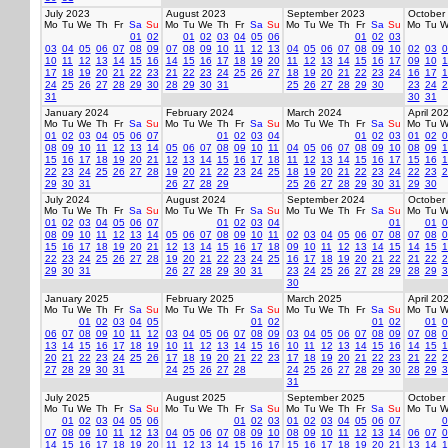
July 2023
August 2023
September 2023
October
Mo
Tu
We
Th
Fr
Sa
Su
Mo
Tu
We
Th
Fr
Sa
Su
Mo
Tu
We
Th
Fr
Sa
Su
Mo
Tu
W
01
02
01
02
03
04
05
06
01
02
03
03
04
05
06
07
08
09
07
08
09
10
11
12
13
04
05
06
07
08
09
10
02
03
0
10
11
12
13
14
15
16
14
15
16
17
18
19
20
11
12
13
14
15
16
17
09
10
1
17
18
19
20
21
22
23
21
22
23
24
25
26
27
18
19
20
21
22
23
24
16
17
1
24
25
26
27
28
29
30
28
29
30
31
25
26
27
28
29
30
23
24
2
31
30
31
January 2024
February 2024
March 2024
April 20
Mo
Tu
We
Th
Fr
Sa
Su
Mo
Tu
We
Th
Fr
Sa
Su
Mo
Tu
We
Th
Fr
Sa
Su
Mo
Tu
W
01
02
03
04
05
06
07
01
02
03
04
01
02
03
01
02
0
08
09
10
11
12
13
14
05
06
07
08
09
10
11
04
05
06
07
08
09
10
08
09
1
15
16
17
18
19
20
21
12
13
14
15
16
17
18
11
12
13
14
15
16
17
15
16
1
22
23
24
25
26
27
28
19
20
21
22
23
24
25
18
19
20
21
22
23
24
22
23
2
29
30
31
26
27
28
29
25
26
27
28
29
30
31
29
30
July 2024
August 2024
September 2024
October
Mo
Tu
We
Th
Fr
Sa
Su
Mo
Tu
We
Th
Fr
Sa
Su
Mo
Tu
We
Th
Fr
Sa
Su
Mo
Tu
W
01
02
03
04
05
06
07
01
02
03
04
01
01
0
08
09
10
11
12
13
14
05
06
07
08
09
10
11
02
03
04
05
06
07
08
07
08
0
15
16
17
18
19
20
21
12
13
14
15
16
17
18
09
10
11
12
13
14
15
14
15
1
22
23
24
25
26
27
28
19
20
21
22
23
24
25
16
17
18
19
20
21
22
21
22
2
29
30
31
26
27
28
29
30
31
23
24
25
26
27
28
29
28
29
3
30
January 2025
February 2025
March 2025
April 20
Mo
Tu
We
Th
Fr
Sa
Su
Mo
Tu
We
Th
Fr
Sa
Su
Mo
Tu
We
Th
Fr
Sa
Su
Mo
Tu
W
01
02
03
04
05
01
02
01
02
01
0
06
07
08
09
10
11
12
03
04
05
06
07
08
09
03
04
05
06
07
08
09
07
08
0
13
14
15
16
17
18
19
10
11
12
13
14
15
16
10
11
12
13
14
15
16
14
15
1
20
21
22
23
24
25
26
17
18
19
20
21
22
23
17
18
19
20
21
22
23
21
22
2
27
28
29
30
31
24
25
26
27
28
24
25
26
27
28
29
30
28
29
3
31
July 2025
August 2025
September 2025
October
Mo
Tu
We
Th
Fr
Sa
Su
Mo
Tu
We
Th
Fr
Sa
Su
Mo
Tu
We
Th
Fr
Sa
Su
Mo
Tu
W
01
02
03
04
05
06
01
02
03
01
02
03
04
05
06
07
0
07
08
09
10
11
12
13
04
05
06
07
08
09
10
08
09
10
11
12
13
14
06
07
0
14
15
16
17
18
19
20
11
12
13
14
15
16
17
15
16
17
18
19
20
21
13
14
1