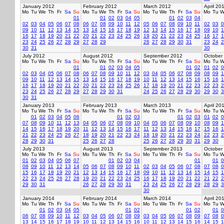
January 2012
February 2012
March 2012
April 20
Mo
Tu
We
Th
Fr
Sa
Su
Mo
Tu
We
Th
Fr
Sa
Su
Mo
Tu
We
Th
Fr
Sa
Su
Mo
Tu
W
01
01
02
03
04
05
01
02
03
04
02
03
04
05
06
07
08
06
07
08
09
10
11
12
05
06
07
08
09
10
11
02
03
0
09
10
11
12
13
14
15
13
14
15
16
17
18
19
12
13
14
15
16
17
18
09
10
1
16
17
18
19
20
21
22
20
21
22
23
24
25
26
19
20
21
22
23
24
25
16
17
1
23
24
25
26
27
28
29
27
28
29
26
27
28
29
30
31
23
24
2
30
31
30
July 2012
August 2012
September 2012
October
Mo
Tu
We
Th
Fr
Sa
Su
Mo
Tu
We
Th
Fr
Sa
Su
Mo
Tu
We
Th
Fr
Sa
Su
Mo
Tu
W
01
01
02
03
04
05
01
02
01
02
0
02
03
04
05
06
07
08
06
07
08
09
10
11
12
03
04
05
06
07
08
09
08
09
1
09
10
11
12
13
14
15
13
14
15
16
17
18
19
10
11
12
13
14
15
16
15
16
1
16
17
18
19
20
21
22
20
21
22
23
24
25
26
17
18
19
20
21
22
23
22
23
2
23
24
25
26
27
28
29
27
28
29
30
31
24
25
26
27
28
29
30
29
30
3
30
31
January 2013
February 2013
March 2013
April 20
Mo
Tu
We
Th
Fr
Sa
Su
Mo
Tu
We
Th
Fr
Sa
Su
Mo
Tu
We
Th
Fr
Sa
Su
Mo
Tu
W
01
02
03
04
05
06
01
02
03
01
02
03
01
02
0
07
08
09
10
11
12
13
04
05
06
07
08
09
10
04
05
06
07
08
09
10
08
09
1
14
15
16
17
18
19
20
11
12
13
14
15
16
17
11
12
13
14
15
16
17
15
16
1
21
22
23
24
25
26
27
18
19
20
21
22
23
24
18
19
20
21
22
23
24
22
23
2
28
29
30
31
25
26
27
28
25
26
27
28
29
30
31
29
30
July 2013
August 2013
September 2013
October
Mo
Tu
We
Th
Fr
Sa
Su
Mo
Tu
We
Th
Fr
Sa
Su
Mo
Tu
We
Th
Fr
Sa
Su
Mo
Tu
W
01
02
03
04
05
06
07
01
02
03
04
01
01
0
08
09
10
11
12
13
14
05
06
07
08
09
10
11
02
03
04
05
06
07
08
07
08
0
15
16
17
18
19
20
21
12
13
14
15
16
17
18
09
10
11
12
13
14
15
14
15
1
22
23
24
25
26
27
28
19
20
21
22
23
24
25
16
17
18
19
20
21
22
21
22
2
29
30
31
26
27
28
29
30
31
23
24
25
26
27
28
29
28
29
3
30
January 2014
February 2014
March 2014
April 20
Mo
Tu
We
Th
Fr
Sa
Su
Mo
Tu
We
Th
Fr
Sa
Su
Mo
Tu
We
Th
Fr
Sa
Su
Mo
Tu
W
01
02
03
04
05
01
02
01
02
01
0
06
07
08
09
10
11
12
03
04
05
06
07
08
09
03
04
05
06
07
08
09
07
08
0
13
14
15
16
17
18
19
10
11
12
13
14
15
16
10
11
12
13
14
15
16
14
15
1