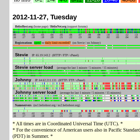
2012-11-27, Tuesday
HelioHost.org
(home page) /
HelioNet.org
(support forums)
00
01
02
03
04
05
06
07
08
09
10
11
12
13
16
17
18
19
20
21
22
23
00
01
02
03
04
05
Registrations
open?
or
daily limit exceeded?
(on Stevie / on Johnny)
Stevie
IP: 65.19.143.2 (HTTP / FTP / cPanel)
Stevie server load
(average for last 1 minute / 5 minutes / 15 minutes)
Johnny
IP: 64.62.211.131 (HTTP / FTP / cPanel)
Johnny server load
(average for last 1 minute / 5 minutes / 15 minutes)
Nameservers
(ns1.heliohost.org / ns2.heliohost.org)
00
01
02
03
04
05
06
07
08
09
10
11
12
13
16
17
18
19
20
21
22
23
00
01
02
03
04
05
* All times are in Coordinated Universal Time (UTC). *
* For the convenience of American users also in Pacific Standa
(PDT) in Summer. *