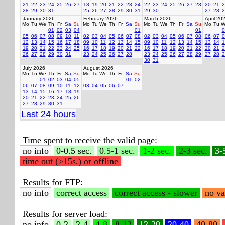
21
22
23
24
25
26
27
18
19
20
21
22
23
24
22
23
24
25
26
27
28
20
21
2
28
29
30
31
25
26
27
28
29
30
31
29
30
27
28
2
January 2026
February 2026
March 2026
April 20
Mo
Tu
We
Th
Fr
Sa
Su
Mo
Tu
We
Th
Fr
Sa
Su
Mo
Tu
We
Th
Fr
Sa
Su
Mo
Tu
W
01
02
03
04
01
01
0
05
06
07
08
09
10
11
02
03
04
05
06
07
08
02
03
04
05
06
07
08
06
07
0
12
13
14
15
16
17
18
09
10
11
12
13
14
15
09
10
11
12
13
14
15
13
14
1
19
20
21
22
23
24
25
16
17
18
19
20
21
22
16
17
18
19
20
21
22
20
21
2
26
27
28
29
30
31
23
24
25
26
27
28
23
24
25
26
27
28
29
27
28
2
30
31
July 2026
August 2026
Mo
Tu
We
Th
Fr
Sa
Su
Mo
Tu
We
Th
Fr
Sa
Su
01
02
03
04
05
01
02
06
07
08
09
10
11
12
03
04
05
06
07
13
14
15
16
17
18
19
20
21
22
23
24
25
26
27
28
29
30
31
Last 24 hours
Time spent to receive the valid page:
no info
0-0.5 sec.
0.5-1 sec.
1-2 sec.
2-3 sec.
3-
time out (>15s.) or offline
Results for FTP:
no info
correct access
correct access - slower
no va
Results for server load:
no info
0-2
2-4
4-8
8-12
12-20
20-40
40-80