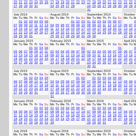
20
21
22
23
24
25
26
17
18
19
20
21
22
23
17
18
19
20
21
22
23
21
22
2
27
28
29
30
31
24
25
26
27
28
24
25
26
27
28
29
30
28
29
3
31
July 2014
August 2014
September 2014
October
Mo
Tu
We
Th
Fr
Sa
Su
Mo
Tu
We
Th
Fr
Sa
Su
Mo
Tu
We
Th
Fr
Sa
Su
Mo
Tu
W
01
02
03
04
05
06
01
02
03
01
02
03
04
05
06
07
0
07
08
09
10
11
12
13
04
05
06
07
08
09
10
08
09
10
11
12
13
14
06
07
0
14
15
16
17
18
19
20
11
12
13
14
15
16
17
15
16
17
18
19
20
21
13
14
1
21
22
23
24
25
26
27
18
19
20
21
22
23
24
22
23
24
25
26
27
28
20
21
2
28
29
30
31
25
26
27
28
29
30
31
29
30
27
28
2
January 2015
February 2015
March 2015
April 20
Mo
Tu
We
Th
Fr
Sa
Su
Mo
Tu
We
Th
Fr
Sa
Su
Mo
Tu
We
Th
Fr
Sa
Su
Mo
Tu
W
01
02
03
04
01
01
0
05
06
07
08
09
10
11
02
03
04
05
06
07
08
02
03
04
05
06
07
08
06
07
0
12
13
14
15
16
17
18
09
10
11
12
13
14
15
09
10
11
12
13
14
15
13
14
1
19
20
21
22
23
24
25
16
17
18
19
20
21
22
16
17
18
19
20
21
22
20
21
2
26
27
28
29
30
31
23
24
25
26
27
28
23
24
25
26
27
28
29
27
28
2
30
31
July 2015
August 2015
September 2015
October
Mo
Tu
We
Th
Fr
Sa
Su
Mo
Tu
We
Th
Fr
Sa
Su
Mo
Tu
We
Th
Fr
Sa
Su
Mo
Tu
W
01
02
03
04
05
01
02
01
02
03
04
05
06
06
07
08
09
10
11
12
03
04
05
06
07
08
09
07
08
09
10
11
12
13
05
06
0
13
14
15
16
17
18
19
10
11
12
13
14
15
16
14
15
16
17
18
19
20
12
13
1
20
21
22
23
24
25
26
17
18
19
20
21
22
23
21
22
23
24
25
26
27
19
20
2
27
28
29
30
31
24
25
26
27
28
29
30
28
29
30
26
27
2
31
January 2016
February 2016
March 2016
April 20
Mo
Tu
We
Th
Fr
Sa
Su
Mo
Tu
We
Th
Fr
Sa
Su
Mo
Tu
We
Th
Fr
Sa
Su
Mo
Tu
W
01
02
03
01
02
03
04
05
06
07
01
02
03
04
05
06
04
05
06
07
08
09
10
08
09
10
11
12
13
14
07
08
09
10
11
12
13
04
05
0
11
12
13
14
15
16
17
15
16
17
18
19
20
21
14
15
16
17
18
19
20
11
12
1
18
19
20
21
22
23
24
22
23
24
25
26
27
28
21
22
23
24
25
26
27
18
19
2
25
26
27
28
29
30
31
29
28
29
30
31
25
26
2
July 2016
August 2016
September 2016
October
Mo
Tu
We
Th
Fr
Sa
Su
Mo
Tu
We
Th
Fr
Sa
Su
Mo
Tu
We
Th
Fr
Sa
Su
Mo
Tu
W