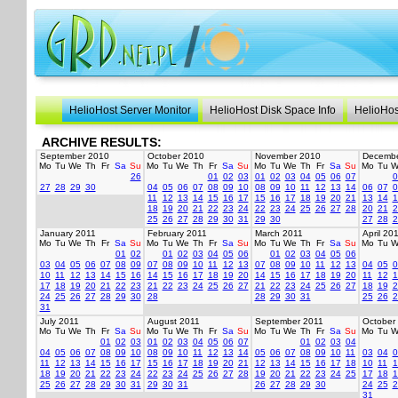
HelioHost Server Monitor
HelioHost Disk Space Info
HelioHos
ARCHIVE RESULTS:
September 2010
October 2010
November 2010
Decembe
Mo
Tu
We
Th
Fr
Sa
Su
Mo
Tu
We
Th
Fr
Sa
Su
Mo
Tu
We
Th
Fr
Sa
Su
Mo
Tu
W
26
01
02
03
01
02
03
04
05
06
07
0
27
28
29
30
04
05
06
07
08
09
10
08
09
10
11
12
13
14
06
07
0
11
12
13
14
15
16
17
15
16
17
18
19
20
21
13
14
1
18
19
20
21
22
23
24
22
23
24
25
26
27
28
20
21
2
25
26
27
28
29
30
31
29
30
27
28
2
January 2011
February 2011
March 2011
April 20
Mo
Tu
We
Th
Fr
Sa
Su
Mo
Tu
We
Th
Fr
Sa
Su
Mo
Tu
We
Th
Fr
Sa
Su
Mo
Tu
W
01
02
01
02
03
04
05
06
01
02
03
04
05
06
03
04
05
06
07
08
09
07
08
09
10
11
12
13
07
08
09
10
11
12
13
04
05
0
10
11
12
13
14
15
16
14
15
16
17
18
19
20
14
15
16
17
18
19
20
11
12
1
17
18
19
20
21
22
23
21
22
23
24
25
26
27
21
22
23
24
25
26
27
18
19
2
24
25
26
27
28
29
30
28
28
29
30
31
25
26
2
31
July 2011
August 2011
September 2011
October
Mo
Tu
We
Th
Fr
Sa
Su
Mo
Tu
We
Th
Fr
Sa
Su
Mo
Tu
We
Th
Fr
Sa
Su
Mo
Tu
W
01
02
03
01
02
03
04
05
06
07
01
02
03
04
04
05
06
07
08
09
10
08
09
10
11
12
13
14
05
06
07
08
09
10
11
03
04
0
11
12
13
14
15
16
17
15
16
17
18
19
20
21
12
13
14
15
16
17
18
10
11
1
18
19
20
21
22
23
24
22
23
24
25
26
27
28
19
20
21
22
23
24
25
17
18
1
25
26
27
28
29
30
31
29
30
31
26
27
28
29
30
24
25
2
31