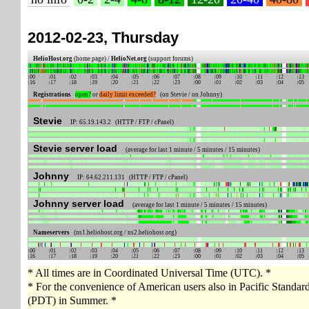
2012-02-23, Thursday
HelioHost.org
(home page) /
HelioNet.org
(support forums)
00
01
02
03
04
05
06
07
08
09
10
11
12
13
16
17
18
19
20
21
22
23
00
01
02
03
04
05
Registrations
open?
or
daily limit exceeded?
(on Stevie / on Johnny)
Stevie
IP: 65.19.143.2 (HTTP / FTP / cPanel)
Stevie server load
(average for last 1 minute / 5 minutes / 15 minutes)
Johnny
IP: 64.62.211.131 (HTTP / FTP / cPanel)
Johnny server load
(average for last 1 minute / 5 minutes / 15 minutes)
Nameservers
(ns1.heliohost.org / ns2.heliohost.org)
00
01
02
03
04
05
06
07
08
09
10
11
12
13
16
17
18
19
20
21
22
23
00
01
02
03
04
05
* All times are in Coordinated Universal Time (UTC). *
* For the convenience of American users also in Pacific Standa
(PDT) in Summer. *