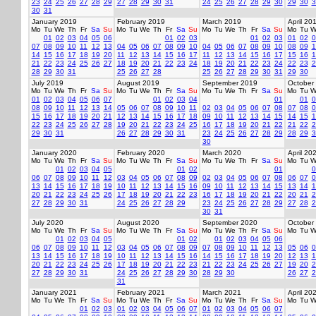
23
24
25
26
27
28
29
27
28
29
30
31
24
25
26
27
28
29
30
29
30
3
30
31
January 2019
February 2019
March 2019
April 20
Mo
Tu
We
Th
Fr
Sa
Su
Mo
Tu
We
Th
Fr
Sa
Su
Mo
Tu
We
Th
Fr
Sa
Su
Mo
Tu
W
01
02
03
04
05
06
01
02
03
01
02
03
01
02
0
07
08
09
10
11
12
13
04
05
06
07
08
09
10
04
05
06
07
08
09
10
08
09
1
14
15
16
17
18
19
20
11
12
13
14
15
16
17
11
12
13
14
15
16
17
15
16
1
21
22
23
24
25
26
27
18
19
20
21
22
23
24
18
19
20
21
22
23
24
22
23
2
28
29
30
31
25
26
27
28
25
26
27
28
29
30
31
29
30
July 2019
August 2019
September 2019
October
Mo
Tu
We
Th
Fr
Sa
Su
Mo
Tu
We
Th
Fr
Sa
Su
Mo
Tu
We
Th
Fr
Sa
Su
Mo
Tu
W
01
02
03
04
05
06
07
01
02
03
04
01
01
0
08
09
10
11
12
13
14
05
06
07
08
09
10
11
02
03
04
05
06
07
08
07
08
0
15
16
17
18
19
20
21
12
13
14
15
16
17
18
09
10
11
12
13
14
15
14
15
1
22
23
24
25
26
27
28
19
20
21
22
23
24
25
16
17
18
19
20
21
22
21
22
2
29
30
31
26
27
28
29
30
31
23
24
25
26
27
28
29
28
29
3
30
January 2020
February 2020
March 2020
April 20
Mo
Tu
We
Th
Fr
Sa
Su
Mo
Tu
We
Th
Fr
Sa
Su
Mo
Tu
We
Th
Fr
Sa
Su
Mo
Tu
W
01
02
03
04
05
01
02
01
0
06
07
08
09
10
11
12
03
04
05
06
07
08
09
02
03
04
05
06
07
08
06
07
0
13
14
15
16
17
18
19
10
11
12
13
14
15
16
09
10
11
12
13
14
15
13
14
1
20
21
22
23
24
25
26
17
18
19
20
21
22
23
16
17
18
19
20
21
22
20
21
2
27
28
29
30
31
24
25
26
27
28
29
23
24
25
26
27
28
29
27
28
2
30
31
July 2020
August 2020
September 2020
October
Mo
Tu
We
Th
Fr
Sa
Su
Mo
Tu
We
Th
Fr
Sa
Su
Mo
Tu
We
Th
Fr
Sa
Su
Mo
Tu
W
01
02
03
04
05
01
02
01
02
03
04
05
06
06
07
08
09
10
11
12
03
04
05
06
07
08
09
07
08
09
10
11
12
13
05
06
0
13
14
15
16
17
18
19
10
11
12
13
14
15
16
14
15
16
17
18
19
20
12
13
1
20
21
22
23
24
25
26
17
18
19
20
21
22
23
21
22
23
24
25
26
27
19
20
2
27
28
29
30
31
24
25
26
27
28
29
30
28
29
30
26
27
2
31
January 2021
February 2021
March 2021
April 20
Mo
Tu
We
Th
Fr
Sa
Su
Mo
Tu
We
Th
Fr
Sa
Su
Mo
Tu
We
Th
Fr
Sa
Su
Mo
Tu
W
01
02
03
01
02
03
04
05
06
07
01
02
03
04
05
06
07