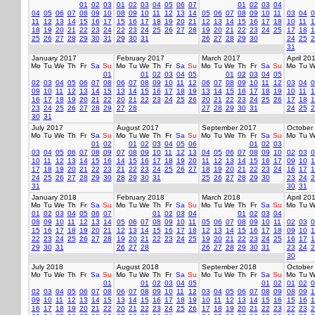
01
02
03
01
02
03
04
05
06
07
01
02
03
04
04
05
06
07
08
09
10
08
09
10
11
12
13
14
05
06
07
08
09
10
11
03
04
0
11
12
13
14
15
16
17
15
16
17
18
19
20
21
12
13
14
15
16
17
18
10
11
1
18
19
20
21
22
23
24
22
23
24
25
26
27
28
19
20
21
22
23
24
25
17
18
1
25
26
27
28
29
30
31
29
30
31
26
27
28
29
30
24
25
2
31
January 2017
February 2017
March 2017
April 20
Mo
Tu
We
Th
Fr
Sa
Su
Mo
Tu
We
Th
Fr
Sa
Su
Mo
Tu
We
Th
Fr
Sa
Su
Mo
Tu
W
01
01
02
03
04
05
01
02
03
04
05
02
03
04
05
06
07
08
06
07
08
09
10
11
12
06
07
08
09
10
11
12
03
04
0
09
10
11
12
13
14
15
13
14
15
16
17
18
19
13
14
15
16
17
18
19
10
11
1
16
17
18
19
20
21
22
20
21
22
23
24
25
26
20
21
22
23
24
25
26
17
18
1
23
24
25
26
27
28
29
27
28
27
28
29
30
31
24
25
2
30
31
July 2017
August 2017
September 2017
October
Mo
Tu
We
Th
Fr
Sa
Su
Mo
Tu
We
Th
Fr
Sa
Su
Mo
Tu
We
Th
Fr
Sa
Su
Mo
Tu
W
01
02
01
02
03
04
05
06
01
02
03
03
04
05
06
07
08
09
07
08
09
10
11
12
13
04
05
06
07
08
09
10
02
03
0
10
11
12
13
14
15
16
14
15
16
17
18
19
20
11
12
13
14
15
16
17
09
10
1
17
18
19
20
21
22
23
21
22
23
24
25
26
27
18
19
20
21
22
23
24
16
17
1
24
25
26
27
28
29
30
28
29
30
31
25
26
27
28
29
30
23
24
2
31
30
31
January 2018
February 2018
March 2018
April 20
Mo
Tu
We
Th
Fr
Sa
Su
Mo
Tu
We
Th
Fr
Sa
Su
Mo
Tu
We
Th
Fr
Sa
Su
Mo
Tu
W
01
02
03
04
05
06
07
01
02
03
04
01
02
03
04
08
09
10
11
12
13
14
05
06
07
08
09
10
11
05
06
07
08
09
10
11
02
03
0
15
16
17
18
19
20
21
12
13
14
15
16
17
18
12
13
14
15
16
17
18
09
10
1
22
23
24
25
26
27
28
19
20
21
22
23
24
25
19
20
21
22
23
24
25
16
17
1
29
30
31
26
27
28
26
27
28
29
30
31
23
24
2
30
July 2018
August 2018
September 2018
October
Mo
Tu
We
Th
Fr
Sa
Su
Mo
Tu
We
Th
Fr
Sa
Su
Mo
Tu
We
Th
Fr
Sa
Su
Mo
Tu
W
01
01
02
03
04
05
01
02
01
02
0
02
03
04
05
06
07
08
06
07
08
09
10
11
12
03
04
05
06
07
08
09
08
09
1
09
10
11
12
13
14
15
13
14
15
16
17
18
19
10
11
12
13
14
15
16
15
16
1
16
17
18
19
20
21
22
20
21
22
23
24
25
26
17
18
19
20
21
22
23
22
23
2