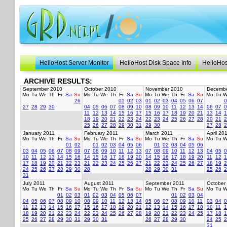
HelioHost Server Monitor
HelioHost Disk Space Info
HelioHos
ARCHIVE RESULTS:
September 2010
October 2010
November 2010
Decembe
Mo
Tu
We
Th
Fr
Sa
Su
Mo
Tu
We
Th
Fr
Sa
Su
Mo
Tu
We
Th
Fr
Sa
Su
Mo
Tu
W
26
01
02
03
01
02
03
04
05
06
07
0
27
28
29
30
04
05
06
07
08
09
10
08
09
10
11
12
13
14
06
07
0
11
12
13
14
15
16
17
15
16
17
18
19
20
21
13
14
1
18
19
20
21
22
23
24
22
23
24
25
26
27
28
20
21
2
25
26
27
28
29
30
31
29
30
27
28
2
January 2011
February 2011
March 2011
April 20
Mo
Tu
We
Th
Fr
Sa
Su
Mo
Tu
We
Th
Fr
Sa
Su
Mo
Tu
We
Th
Fr
Sa
Su
Mo
Tu
W
01
02
01
02
03
04
05
06
01
02
03
04
05
06
03
04
05
06
07
08
09
07
08
09
10
11
12
13
07
08
09
10
11
12
13
04
05
0
10
11
12
13
14
15
16
14
15
16
17
18
19
20
14
15
16
17
18
19
20
11
12
1
17
18
19
20
21
22
23
21
22
23
24
25
26
27
21
22
23
24
25
26
27
18
19
2
24
25
26
27
28
29
30
28
28
29
30
31
25
26
2
31
July 2011
August 2011
September 2011
October
Mo
Tu
We
Th
Fr
Sa
Su
Mo
Tu
We
Th
Fr
Sa
Su
Mo
Tu
We
Th
Fr
Sa
Su
Mo
Tu
W
01
02
03
01
02
03
04
05
06
07
01
02
03
04
04
05
06
07
08
09
10
08
09
10
11
12
13
14
05
06
07
08
09
10
11
03
04
0
11
12
13
14
15
16
17
15
16
17
18
19
20
21
12
13
14
15
16
17
18
10
11
1
18
19
20
21
22
23
24
22
23
24
25
26
27
28
19
20
21
22
23
24
25
17
18
1
25
26
27
28
29
30
31
29
30
31
26
27
28
29
30
24
25
2
31