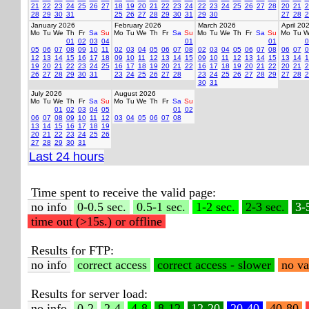
21
22
23
24
25
26
27
18
19
20
21
22
23
24
22
23
24
25
26
27
28
20
21
2
28
29
30
31
25
26
27
28
29
30
31
29
30
27
28
2
January 2026
February 2026
March 2026
April 20
Mo
Tu
We
Th
Fr
Sa
Su
Mo
Tu
We
Th
Fr
Sa
Su
Mo
Tu
We
Th
Fr
Sa
Su
Mo
Tu
W
01
02
03
04
01
01
0
05
06
07
08
09
10
11
02
03
04
05
06
07
08
02
03
04
05
06
07
08
06
07
0
12
13
14
15
16
17
18
09
10
11
12
13
14
15
09
10
11
12
13
14
15
13
14
1
19
20
21
22
23
24
25
16
17
18
19
20
21
22
16
17
18
19
20
21
22
20
21
2
26
27
28
29
30
31
23
24
25
26
27
28
23
24
25
26
27
28
29
27
28
2
30
31
July 2026
August 2026
Mo
Tu
We
Th
Fr
Sa
Su
Mo
Tu
We
Th
Fr
Sa
Su
01
02
03
04
05
01
02
06
07
08
09
10
11
12
03
04
05
06
07
08
13
14
15
16
17
18
19
20
21
22
23
24
25
26
27
28
29
30
31
Last 24 hours
Time spent to receive the valid page:
no info
0-0.5 sec.
0.5-1 sec.
1-2 sec.
2-3 sec.
3-
time out (>15s.) or offline
Results for FTP:
no info
correct access
correct access - slower
no va
Results for server load:
no info
0-2
2-4
4-8
8-12
12-20
20-40
40-80