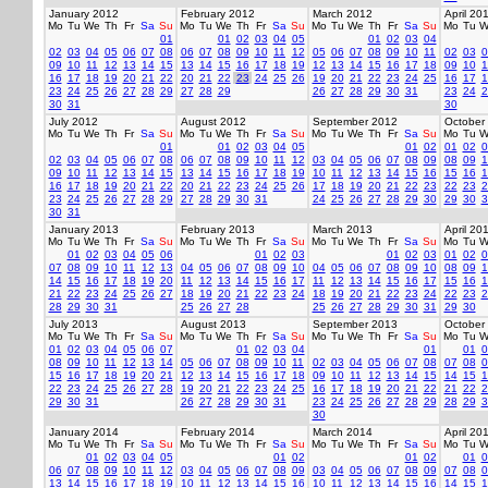
January 2012
February 2012
March 2012
April 20
Mo
Tu
We
Th
Fr
Sa
Su
Mo
Tu
We
Th
Fr
Sa
Su
Mo
Tu
We
Th
Fr
Sa
Su
Mo
Tu
W
01
01
02
03
04
05
01
02
03
04
02
03
04
05
06
07
08
06
07
08
09
10
11
12
05
06
07
08
09
10
11
02
03
0
09
10
11
12
13
14
15
13
14
15
16
17
18
19
12
13
14
15
16
17
18
09
10
1
16
17
18
19
20
21
22
20
21
22
23
24
25
26
19
20
21
22
23
24
25
16
17
1
23
24
25
26
27
28
29
27
28
29
26
27
28
29
30
31
23
24
2
30
31
30
July 2012
August 2012
September 2012
October
Mo
Tu
We
Th
Fr
Sa
Su
Mo
Tu
We
Th
Fr
Sa
Su
Mo
Tu
We
Th
Fr
Sa
Su
Mo
Tu
W
01
01
02
03
04
05
01
02
01
02
0
02
03
04
05
06
07
08
06
07
08
09
10
11
12
03
04
05
06
07
08
09
08
09
1
09
10
11
12
13
14
15
13
14
15
16
17
18
19
10
11
12
13
14
15
16
15
16
1
16
17
18
19
20
21
22
20
21
22
23
24
25
26
17
18
19
20
21
22
23
22
23
2
23
24
25
26
27
28
29
27
28
29
30
31
24
25
26
27
28
29
30
29
30
3
30
31
January 2013
February 2013
March 2013
April 20
Mo
Tu
We
Th
Fr
Sa
Su
Mo
Tu
We
Th
Fr
Sa
Su
Mo
Tu
We
Th
Fr
Sa
Su
Mo
Tu
W
01
02
03
04
05
06
01
02
03
01
02
03
01
02
0
07
08
09
10
11
12
13
04
05
06
07
08
09
10
04
05
06
07
08
09
10
08
09
1
14
15
16
17
18
19
20
11
12
13
14
15
16
17
11
12
13
14
15
16
17
15
16
1
21
22
23
24
25
26
27
18
19
20
21
22
23
24
18
19
20
21
22
23
24
22
23
2
28
29
30
31
25
26
27
28
25
26
27
28
29
30
31
29
30
July 2013
August 2013
September 2013
October
Mo
Tu
We
Th
Fr
Sa
Su
Mo
Tu
We
Th
Fr
Sa
Su
Mo
Tu
We
Th
Fr
Sa
Su
Mo
Tu
W
01
02
03
04
05
06
07
01
02
03
04
01
01
0
08
09
10
11
12
13
14
05
06
07
08
09
10
11
02
03
04
05
06
07
08
07
08
0
15
16
17
18
19
20
21
12
13
14
15
16
17
18
09
10
11
12
13
14
15
14
15
1
22
23
24
25
26
27
28
19
20
21
22
23
24
25
16
17
18
19
20
21
22
21
22
2
29
30
31
26
27
28
29
30
31
23
24
25
26
27
28
29
28
29
3
30
January 2014
February 2014
March 2014
April 20
Mo
Tu
We
Th
Fr
Sa
Su
Mo
Tu
We
Th
Fr
Sa
Su
Mo
Tu
We
Th
Fr
Sa
Su
Mo
Tu
W
01
02
03
04
05
01
02
01
02
01
0
06
07
08
09
10
11
12
03
04
05
06
07
08
09
03
04
05
06
07
08
09
07
08
0
13
14
15
16
17
18
19
10
11
12
13
14
15
16
10
11
12
13
14
15
16
14
15
1