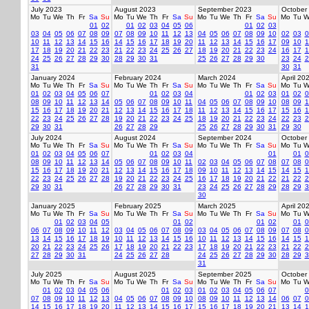
July 2023
August 2023
September 2023
October
Mo
Tu
We
Th
Fr
Sa
Su
Mo
Tu
We
Th
Fr
Sa
Su
Mo
Tu
We
Th
Fr
Sa
Su
Mo
Tu
W
01
02
01
02
03
04
05
06
01
02
03
03
04
05
06
07
08
09
07
08
09
10
11
12
13
04
05
06
07
08
09
10
02
03
0
10
11
12
13
14
15
16
14
15
16
17
18
19
20
11
12
13
14
15
16
17
09
10
1
17
18
19
20
21
22
23
21
22
23
24
25
26
27
18
19
20
21
22
23
24
16
17
1
24
25
26
27
28
29
30
28
29
30
31
25
26
27
28
29
30
23
24
2
31
30
31
January 2024
February 2024
March 2024
April 20
Mo
Tu
We
Th
Fr
Sa
Su
Mo
Tu
We
Th
Fr
Sa
Su
Mo
Tu
We
Th
Fr
Sa
Su
Mo
Tu
W
01
02
03
04
05
06
07
01
02
03
04
01
02
03
01
02
0
08
09
10
11
12
13
14
05
06
07
08
09
10
11
04
05
06
07
08
09
10
08
09
1
15
16
17
18
19
20
21
12
13
14
15
16
17
18
11
12
13
14
15
16
17
15
16
1
22
23
24
25
26
27
28
19
20
21
22
23
24
25
18
19
20
21
22
23
24
22
23
2
29
30
31
26
27
28
29
25
26
27
28
29
30
31
29
30
July 2024
August 2024
September 2024
October
Mo
Tu
We
Th
Fr
Sa
Su
Mo
Tu
We
Th
Fr
Sa
Su
Mo
Tu
We
Th
Fr
Sa
Su
Mo
Tu
W
01
02
03
04
05
06
07
01
02
03
04
01
01
0
08
09
10
11
12
13
14
05
06
07
08
09
10
11
02
03
04
05
06
07
08
07
08
0
15
16
17
18
19
20
21
12
13
14
15
16
17
18
09
10
11
12
13
14
15
14
15
1
22
23
24
25
26
27
28
19
20
21
22
23
24
25
16
17
18
19
20
21
22
21
22
2
29
30
31
26
27
28
29
30
31
23
24
25
26
27
28
29
28
29
3
30
January 2025
February 2025
March 2025
April 20
Mo
Tu
We
Th
Fr
Sa
Su
Mo
Tu
We
Th
Fr
Sa
Su
Mo
Tu
We
Th
Fr
Sa
Su
Mo
Tu
W
01
02
03
04
05
01
02
01
02
01
0
06
07
08
09
10
11
12
03
04
05
06
07
08
09
03
04
05
06
07
08
09
07
08
0
13
14
15
16
17
18
19
10
11
12
13
14
15
16
10
11
12
13
14
15
16
14
15
1
20
21
22
23
24
25
26
17
18
19
20
21
22
23
17
18
19
20
21
22
23
21
22
2
27
28
29
30
31
24
25
26
27
28
24
25
26
27
28
29
30
28
29
3
31
July 2025
August 2025
September 2025
October
Mo
Tu
We
Th
Fr
Sa
Su
Mo
Tu
We
Th
Fr
Sa
Su
Mo
Tu
We
Th
Fr
Sa
Su
Mo
Tu
W
01
02
03
04
05
06
01
02
03
01
02
03
04
05
06
07
0
07
08
09
10
11
12
13
04
05
06
07
08
09
10
08
09
10
11
12
13
14
06
07
0
14
15
16
17
18
19
20
11
12
13
14
15
16
17
15
16
17
18
19
20
21
13
14
1