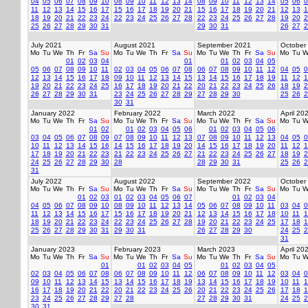
04
05
06
07
08
09
10
08
09
10
11
12
13
14
08
09
10
11
12
13
14
05
06
0
11
12
13
14
15
16
17
15
16
17
18
19
20
21
15
16
17
18
19
20
21
12
13
1
18
19
20
21
22
23
24
22
23
24
25
26
27
28
22
23
24
25
26
27
28
19
20
2
25
26
27
28
29
30
31
29
30
31
26
27
2
July 2021
August 2021
September 2021
October
Mo
Tu
We
Th
Fr
Sa
Su
Mo
Tu
We
Th
Fr
Sa
Su
Mo
Tu
We
Th
Fr
Sa
Su
Mo
Tu
W
01
02
03
04
01
01
02
03
04
05
05
06
07
08
09
10
11
02
03
04
05
06
07
08
06
07
08
09
10
11
12
04
05
0
12
13
14
15
16
17
18
09
10
11
12
13
14
15
13
14
15
16
17
18
19
11
12
1
19
20
21
22
23
24
25
16
17
18
19
20
21
22
20
21
22
23
24
25
26
18
19
2
26
27
28
29
30
31
23
24
25
26
27
28
29
27
28
29
30
25
26
2
30
31
January 2022
February 2022
March 2022
April 20
Mo
Tu
We
Th
Fr
Sa
Su
Mo
Tu
We
Th
Fr
Sa
Su
Mo
Tu
We
Th
Fr
Sa
Su
Mo
Tu
W
01
02
01
02
03
04
05
06
01
02
03
04
05
06
03
04
05
06
07
08
09
07
08
09
10
11
12
13
07
08
09
10
11
12
13
04
05
0
10
11
12
13
14
15
16
14
15
16
17
18
19
20
14
15
16
17
18
19
20
11
12
1
17
18
19
20
21
22
23
21
22
23
24
25
26
27
21
22
23
24
25
26
27
18
19
2
24
25
26
27
28
29
30
28
28
29
30
31
25
26
2
31
July 2022
August 2022
September 2022
October
Mo
Tu
We
Th
Fr
Sa
Su
Mo
Tu
We
Th
Fr
Sa
Su
Mo
Tu
We
Th
Fr
Sa
Su
Mo
Tu
W
01
02
03
01
02
03
04
05
06
07
01
02
03
04
04
05
06
07
08
09
10
08
09
10
11
12
13
14
05
06
07
08
09
10
11
03
04
0
11
12
13
14
15
16
17
15
16
17
18
19
20
21
12
13
14
15
16
17
18
10
11
1
18
19
20
21
22
23
24
22
23
24
25
26
27
28
19
20
21
22
23
24
25
17
18
1
25
26
27
28
29
30
31
29
30
31
26
27
28
29
30
24
25
2
31
January 2023
February 2023
March 2023
April 20
Mo
Tu
We
Th
Fr
Sa
Su
Mo
Tu
We
Th
Fr
Sa
Su
Mo
Tu
We
Th
Fr
Sa
Su
Mo
Tu
W
01
01
02
03
04
05
01
02
03
04
05
02
03
04
05
06
07
08
06
07
08
09
10
11
12
06
07
08
09
10
11
12
03
04
0
09
10
11
12
13
14
15
13
14
15
16
17
18
19
13
14
15
16
17
18
19
10
11
1
16
17
18
19
20
21
22
20
21
22
23
24
25
26
20
21
22
23
24
25
26
17
18
1
23
24
25
26
27
28
29
27
28
27
28
29
30
31
24
25
2
30
31