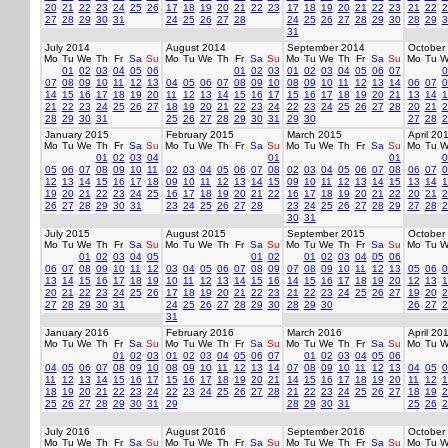
20
21
22
23
24
25
26
17
18
19
20
21
22
23
17
18
19
20
21
22
23
21
22
2
27
28
29
30
31
24
25
26
27
28
24
25
26
27
28
29
30
28
29
3
31
July 2014
August 2014
September 2014
October
Mo
Tu
We
Th
Fr
Sa
Su
Mo
Tu
We
Th
Fr
Sa
Su
Mo
Tu
We
Th
Fr
Sa
Su
Mo
Tu
W
01
02
03
04
05
06
01
02
03
01
02
03
04
05
06
07
0
07
08
09
10
11
12
13
04
05
06
07
08
09
10
08
09
10
11
12
13
14
06
07
0
14
15
16
17
18
19
20
11
12
13
14
15
16
17
15
16
17
18
19
20
21
13
14
1
21
22
23
24
25
26
27
18
19
20
21
22
23
24
22
23
24
25
26
27
28
20
21
2
28
29
30
31
25
26
27
28
29
30
31
29
30
27
28
2
January 2015
February 2015
March 2015
April 20
Mo
Tu
We
Th
Fr
Sa
Su
Mo
Tu
We
Th
Fr
Sa
Su
Mo
Tu
We
Th
Fr
Sa
Su
Mo
Tu
W
01
02
03
04
01
01
0
05
06
07
08
09
10
11
02
03
04
05
06
07
08
02
03
04
05
06
07
08
06
07
0
12
13
14
15
16
17
18
09
10
11
12
13
14
15
09
10
11
12
13
14
15
13
14
1
19
20
21
22
23
24
25
16
17
18
19
20
21
22
16
17
18
19
20
21
22
20
21
2
26
27
28
29
30
31
23
24
25
26
27
28
23
24
25
26
27
28
29
27
28
2
30
31
July 2015
August 2015
September 2015
October
Mo
Tu
We
Th
Fr
Sa
Su
Mo
Tu
We
Th
Fr
Sa
Su
Mo
Tu
We
Th
Fr
Sa
Su
Mo
Tu
W
01
02
03
04
05
01
02
01
02
03
04
05
06
06
07
08
09
10
11
12
03
04
05
06
07
08
09
07
08
09
10
11
12
13
05
06
0
13
14
15
16
17
18
19
10
11
12
13
14
15
16
14
15
16
17
18
19
20
12
13
1
20
21
22
23
24
25
26
17
18
19
20
21
22
23
21
22
23
24
25
26
27
19
20
2
27
28
29
30
31
24
25
26
27
28
29
30
28
29
30
26
27
2
31
January 2016
February 2016
March 2016
April 20
Mo
Tu
We
Th
Fr
Sa
Su
Mo
Tu
We
Th
Fr
Sa
Su
Mo
Tu
We
Th
Fr
Sa
Su
Mo
Tu
W
01
02
03
01
02
03
04
05
06
07
01
02
03
04
05
06
04
05
06
07
08
09
10
08
09
10
11
12
13
14
07
08
09
10
11
12
13
04
05
0
11
12
13
14
15
16
17
15
16
17
18
19
20
21
14
15
16
17
18
19
20
11
12
1
18
19
20
21
22
23
24
22
23
24
25
26
27
28
21
22
23
24
25
26
27
18
19
2
25
26
27
28
29
30
31
29
28
29
30
31
25
26
2
July 2016
August 2016
September 2016
October
Mo
Tu
We
Th
Fr
Sa
Su
Mo
Tu
We
Th
Fr
Sa
Su
Mo
Tu
We
Th
Fr
Sa
Su
Mo
Tu
W