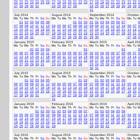
20
21
22
23
24
25
26
17
18
19
20
21
22
23
17
18
19
20
21
22
23
21
22
2
27
28
29
30
31
24
25
26
27
28
24
25
26
27
28
29
30
28
29
3
31
July 2014
August 2014
September 2014
October
Mo
Tu
We
Th
Fr
Sa
Su
Mo
Tu
We
Th
Fr
Sa
Su
Mo
Tu
We
Th
Fr
Sa
Su
Mo
Tu
W
01
02
03
04
05
06
01
02
03
01
02
03
04
05
06
07
0
07
08
09
10
11
12
13
04
05
06
07
08
09
10
08
09
10
11
12
13
14
06
07
0
14
15
16
17
18
19
20
11
12
13
14
15
16
17
15
16
17
18
19
20
21
13
14
1
21
22
23
24
25
26
27
18
19
20
21
22
23
24
22
23
24
25
26
27
28
20
21
2
28
29
30
31
25
26
27
28
29
30
31
29
30
27
28
2
January 2015
February 2015
March 2015
April 20
Mo
Tu
We
Th
Fr
Sa
Su
Mo
Tu
We
Th
Fr
Sa
Su
Mo
Tu
We
Th
Fr
Sa
Su
Mo
Tu
W
01
02
03
04
01
01
0
05
06
07
08
09
10
11
02
03
04
05
06
07
08
02
03
04
05
06
07
08
06
07
0
12
13
14
15
16
17
18
09
10
11
12
13
14
15
09
10
11
12
13
14
15
13
14
1
19
20
21
22
23
24
25
16
17
18
19
20
21
22
16
17
18
19
20
21
22
20
21
2
26
27
28
29
30
31
23
24
25
26
27
28
23
24
25
26
27
28
29
27
28
2
30
31
July 2015
August 2015
September 2015
October
Mo
Tu
We
Th
Fr
Sa
Su
Mo
Tu
We
Th
Fr
Sa
Su
Mo
Tu
We
Th
Fr
Sa
Su
Mo
Tu
W
01
02
03
04
05
01
02
01
02
03
04
05
06
06
07
08
09
10
11
12
03
04
05
06
07
08
09
07
08
09
10
11
12
13
05
06
0
13
14
15
16
17
18
19
10
11
12
13
14
15
16
14
15
16
17
18
19
20
12
13
1
20
21
22
23
24
25
26
17
18
19
20
21
22
23
21
22
23
24
25
26
27
19
20
2
27
28
29
30
31
24
25
26
27
28
29
30
28
29
30
26
27
2
31
January 2016
February 2016
March 2016
April 20
Mo
Tu
We
Th
Fr
Sa
Su
Mo
Tu
We
Th
Fr
Sa
Su
Mo
Tu
We
Th
Fr
Sa
Su
Mo
Tu
W
01
02
03
01
02
03
04
05
06
07
01
02
03
04
05
06
04
05
06
07
08
09
10
08
09
10
11
12
13
14
07
08
09
10
11
12
13
04
05
0
11
12
13
14
15
16
17
15
16
17
18
19
20
21
14
15
16
17
18
19
20
11
12
1
18
19
20
21
22
23
24
22
23
24
25
26
27
28
21
22
23
24
25
26
27
18
19
2
25
26
27
28
29
30
31
29
28
29
30
31
25
26
2
July 2016
August 2016
September 2016
October
Mo
Tu
We
Th
Fr
Sa
Su
Mo
Tu
We
Th
Fr
Sa
Su
Mo
Tu
We
Th
Fr
Sa
Su
Mo
Tu
W