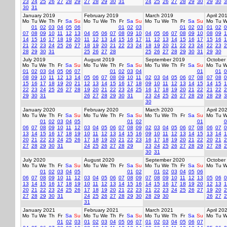
23
24
25
26
27
28
29
27
28
29
30
31
24
25
26
27
28
29
30
29
30
3
30
31
January 2019
February 2019
March 2019
April 20
Mo
Tu
We
Th
Fr
Sa
Su
Mo
Tu
We
Th
Fr
Sa
Su
Mo
Tu
We
Th
Fr
Sa
Su
Mo
Tu
W
01
02
03
04
05
06
01
02
03
01
02
03
01
02
0
07
08
09
10
11
12
13
04
05
06
07
08
09
10
04
05
06
07
08
09
10
08
09
1
14
15
16
17
18
19
20
11
12
13
14
15
16
17
11
12
13
14
15
16
17
15
16
1
21
22
23
24
25
26
27
18
19
20
21
22
23
24
18
19
20
21
22
23
24
22
23
2
28
29
30
31
25
26
27
28
25
26
27
28
29
30
31
29
30
July 2019
August 2019
September 2019
October
Mo
Tu
We
Th
Fr
Sa
Su
Mo
Tu
We
Th
Fr
Sa
Su
Mo
Tu
We
Th
Fr
Sa
Su
Mo
Tu
W
01
02
03
04
05
06
07
01
02
03
04
01
01
0
08
09
10
11
12
13
14
05
06
07
08
09
10
11
02
03
04
05
06
07
08
07
08
0
15
16
17
18
19
20
21
12
13
14
15
16
17
18
09
10
11
12
13
14
15
14
15
1
22
23
24
25
26
27
28
19
20
21
22
23
24
25
16
17
18
19
20
21
22
21
22
2
29
30
31
26
27
28
29
30
31
23
24
25
26
27
28
29
28
29
3
30
January 2020
February 2020
March 2020
April 20
Mo
Tu
We
Th
Fr
Sa
Su
Mo
Tu
We
Th
Fr
Sa
Su
Mo
Tu
We
Th
Fr
Sa
Su
Mo
Tu
W
01
02
03
04
05
01
02
01
0
06
07
08
09
10
11
12
03
04
05
06
07
08
09
02
03
04
05
06
07
08
06
07
0
13
14
15
16
17
18
19
10
11
12
13
14
15
16
09
10
11
12
13
14
15
13
14
1
20
21
22
23
24
25
26
17
18
19
20
21
22
23
16
17
18
19
20
21
22
20
21
2
27
28
29
30
31
24
25
26
27
28
29
23
24
25
26
27
28
29
27
28
2
30
31
July 2020
August 2020
September 2020
October
Mo
Tu
We
Th
Fr
Sa
Su
Mo
Tu
We
Th
Fr
Sa
Su
Mo
Tu
We
Th
Fr
Sa
Su
Mo
Tu
W
01
02
03
04
05
01
02
01
02
03
04
05
06
06
07
08
09
10
11
12
03
04
05
06
07
08
09
07
08
09
10
11
12
13
05
06
0
13
14
15
16
17
18
19
10
11
12
13
14
15
16
14
15
16
17
18
19
20
12
13
1
20
21
22
23
24
25
26
17
18
19
20
21
22
23
21
22
23
24
25
26
27
19
20
2
27
28
29
30
31
24
25
26
27
28
29
30
28
29
30
26
27
2
31
January 2021
February 2021
March 2021
April 20
Mo
Tu
We
Th
Fr
Sa
Su
Mo
Tu
We
Th
Fr
Sa
Su
Mo
Tu
We
Th
Fr
Sa
Su
Mo
Tu
W
01
02
03
01
02
03
04
05
06
07
01
02
03
04
05
06
07