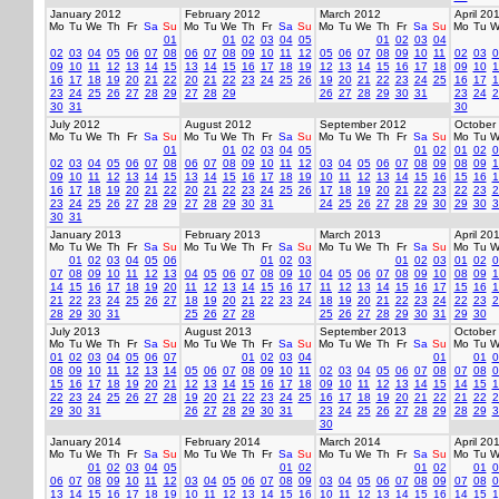
January 2012
February 2012
March 2012
April 20
Mo
Tu
We
Th
Fr
Sa
Su
Mo
Tu
We
Th
Fr
Sa
Su
Mo
Tu
We
Th
Fr
Sa
Su
Mo
Tu
W
01
01
02
03
04
05
01
02
03
04
02
03
04
05
06
07
08
06
07
08
09
10
11
12
05
06
07
08
09
10
11
02
03
0
09
10
11
12
13
14
15
13
14
15
16
17
18
19
12
13
14
15
16
17
18
09
10
1
16
17
18
19
20
21
22
20
21
22
23
24
25
26
19
20
21
22
23
24
25
16
17
1
23
24
25
26
27
28
29
27
28
29
26
27
28
29
30
31
23
24
2
30
31
30
July 2012
August 2012
September 2012
October
Mo
Tu
We
Th
Fr
Sa
Su
Mo
Tu
We
Th
Fr
Sa
Su
Mo
Tu
We
Th
Fr
Sa
Su
Mo
Tu
W
01
01
02
03
04
05
01
02
01
02
0
02
03
04
05
06
07
08
06
07
08
09
10
11
12
03
04
05
06
07
08
09
08
09
1
09
10
11
12
13
14
15
13
14
15
16
17
18
19
10
11
12
13
14
15
16
15
16
1
16
17
18
19
20
21
22
20
21
22
23
24
25
26
17
18
19
20
21
22
23
22
23
2
23
24
25
26
27
28
29
27
28
29
30
31
24
25
26
27
28
29
30
29
30
3
30
31
January 2013
February 2013
March 2013
April 20
Mo
Tu
We
Th
Fr
Sa
Su
Mo
Tu
We
Th
Fr
Sa
Su
Mo
Tu
We
Th
Fr
Sa
Su
Mo
Tu
W
01
02
03
04
05
06
01
02
03
01
02
03
01
02
0
07
08
09
10
11
12
13
04
05
06
07
08
09
10
04
05
06
07
08
09
10
08
09
1
14
15
16
17
18
19
20
11
12
13
14
15
16
17
11
12
13
14
15
16
17
15
16
1
21
22
23
24
25
26
27
18
19
20
21
22
23
24
18
19
20
21
22
23
24
22
23
2
28
29
30
31
25
26
27
28
25
26
27
28
29
30
31
29
30
July 2013
August 2013
September 2013
October
Mo
Tu
We
Th
Fr
Sa
Su
Mo
Tu
We
Th
Fr
Sa
Su
Mo
Tu
We
Th
Fr
Sa
Su
Mo
Tu
W
01
02
03
04
05
06
07
01
02
03
04
01
01
0
08
09
10
11
12
13
14
05
06
07
08
09
10
11
02
03
04
05
06
07
08
07
08
0
15
16
17
18
19
20
21
12
13
14
15
16
17
18
09
10
11
12
13
14
15
14
15
1
22
23
24
25
26
27
28
19
20
21
22
23
24
25
16
17
18
19
20
21
22
21
22
2
29
30
31
26
27
28
29
30
31
23
24
25
26
27
28
29
28
29
3
30
January 2014
February 2014
March 2014
April 20
Mo
Tu
We
Th
Fr
Sa
Su
Mo
Tu
We
Th
Fr
Sa
Su
Mo
Tu
We
Th
Fr
Sa
Su
Mo
Tu
W
01
02
03
04
05
01
02
01
02
01
0
06
07
08
09
10
11
12
03
04
05
06
07
08
09
03
04
05
06
07
08
09
07
08
0
13
14
15
16
17
18
19
10
11
12
13
14
15
16
10
11
12
13
14
15
16
14
15
1