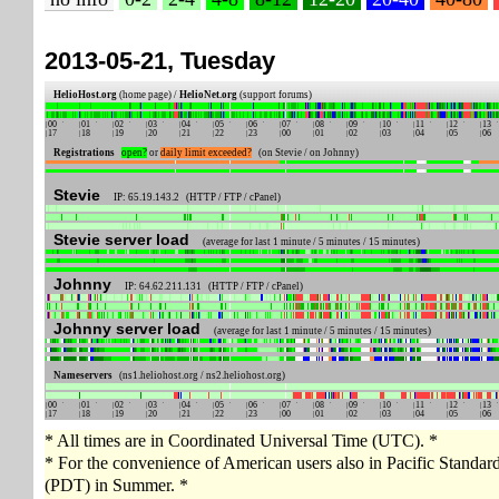
2013-05-21, Tuesday
HelioHost.org
(home page) /
HelioNet.org
(support forums)
00
01
02
03
04
05
06
07
08
09
10
11
12
13
17
18
19
20
21
22
23
00
01
02
03
04
05
06
Registrations
open?
or
daily limit exceeded?
(on Stevie / on Johnny)
Stevie
IP: 65.19.143.2 (HTTP / FTP / cPanel)
Stevie server load
(average for last 1 minute / 5 minutes / 15 minutes)
Johnny
IP: 64.62.211.131 (HTTP / FTP / cPanel)
Johnny server load
(average for last 1 minute / 5 minutes / 15 minutes)
Nameservers
(ns1.heliohost.org / ns2.heliohost.org)
00
01
02
03
04
05
06
07
08
09
10
11
12
13
17
18
19
20
21
22
23
00
01
02
03
04
05
06
* All times are in Coordinated Universal Time (UTC). *
* For the convenience of American users also in Pacific Standa
(PDT) in Summer. *