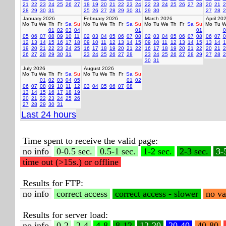
21
22
23
24
25
26
27
18
19
20
21
22
23
24
22
23
24
25
26
27
28
20
21
2
28
29
30
31
25
26
27
28
29
30
31
29
30
27
28
2
January 2026
February 2026
March 2026
April 20
Mo
Tu
We
Th
Fr
Sa
Su
Mo
Tu
We
Th
Fr
Sa
Su
Mo
Tu
We
Th
Fr
Sa
Su
Mo
Tu
W
01
02
03
04
01
01
0
05
06
07
08
09
10
11
02
03
04
05
06
07
08
02
03
04
05
06
07
08
06
07
0
12
13
14
15
16
17
18
09
10
11
12
13
14
15
09
10
11
12
13
14
15
13
14
1
19
20
21
22
23
24
25
16
17
18
19
20
21
22
16
17
18
19
20
21
22
20
21
2
26
27
28
29
30
31
23
24
25
26
27
28
23
24
25
26
27
28
29
27
28
2
30
31
July 2026
August 2026
Mo
Tu
We
Th
Fr
Sa
Su
Mo
Tu
We
Th
Fr
Sa
Su
01
02
03
04
05
01
02
06
07
08
09
10
11
12
03
04
05
06
07
08
13
14
15
16
17
18
19
20
21
22
23
24
25
26
27
28
29
30
31
Last 24 hours
Time spent to receive the valid page:
no info
0-0.5 sec.
0.5-1 sec.
1-2 sec.
2-3 sec.
3-
time out (>15s.) or offline
Results for FTP:
no info
correct access
correct access - slower
no va
Results for server load:
no info
0-2
2-4
4-8
8-12
12-20
20-40
40-80