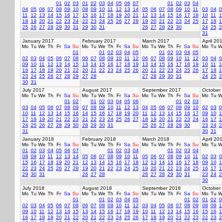
01
02
03
01
02
03
04
05
06
07
01
02
03
04
04
05
06
07
08
09
10
08
09
10
11
12
13
14
05
06
07
08
09
10
11
03
04
0
11
12
13
14
15
16
17
15
16
17
18
19
20
21
12
13
14
15
16
17
18
10
11
1
18
19
20
21
22
23
24
22
23
24
25
26
27
28
19
20
21
22
23
24
25
17
18
1
25
26
27
28
29
30
31
29
30
31
26
27
28
29
30
24
25
2
31
January 2017
February 2017
March 2017
April 20
Mo
Tu
We
Th
Fr
Sa
Su
Mo
Tu
We
Th
Fr
Sa
Su
Mo
Tu
We
Th
Fr
Sa
Su
Mo
Tu
W
01
01
02
03
04
05
01
02
03
04
05
02
03
04
05
06
07
08
06
07
08
09
10
11
12
06
07
08
09
10
11
12
03
04
0
09
10
11
12
13
14
15
13
14
15
16
17
18
19
13
14
15
16
17
18
19
10
11
1
16
17
18
19
20
21
22
20
21
22
23
24
25
26
20
21
22
23
24
25
26
17
18
1
23
24
25
26
27
28
29
27
28
27
28
29
30
31
24
25
2
30
31
July 2017
August 2017
September 2017
October
Mo
Tu
We
Th
Fr
Sa
Su
Mo
Tu
We
Th
Fr
Sa
Su
Mo
Tu
We
Th
Fr
Sa
Su
Mo
Tu
W
01
02
01
02
03
04
05
06
01
02
03
03
04
05
06
07
08
09
07
08
09
10
11
12
13
04
05
06
07
08
09
10
02
03
0
10
11
12
13
14
15
16
14
15
16
17
18
19
20
11
12
13
14
15
16
17
09
10
1
17
18
19
20
21
22
23
21
22
23
24
25
26
27
18
19
20
21
22
23
24
16
17
1
24
25
26
27
28
29
30
28
29
30
31
25
26
27
28
29
30
23
24
2
31
30
31
January 2018
February 2018
March 2018
April 20
Mo
Tu
We
Th
Fr
Sa
Su
Mo
Tu
We
Th
Fr
Sa
Su
Mo
Tu
We
Th
Fr
Sa
Su
Mo
Tu
W
01
02
03
04
05
06
07
01
02
03
04
01
02
03
04
08
09
10
11
12
13
14
05
06
07
08
09
10
11
05
06
07
08
09
10
11
02
03
0
15
16
17
18
19
20
21
12
13
14
15
16
17
18
12
13
14
15
16
17
18
09
10
1
22
23
24
25
26
27
28
19
20
21
22
23
24
25
19
20
21
22
23
24
25
16
17
1
29
30
31
26
27
28
26
27
28
29
30
31
23
24
2
30
July 2018
August 2018
September 2018
October
Mo
Tu
We
Th
Fr
Sa
Su
Mo
Tu
We
Th
Fr
Sa
Su
Mo
Tu
We
Th
Fr
Sa
Su
Mo
Tu
W
01
01
02
03
04
05
01
02
01
02
0
02
03
04
05
06
07
08
06
07
08
09
10
11
12
03
04
05
06
07
08
09
08
09
1
09
10
11
12
13
14
15
13
14
15
16
17
18
19
10
11
12
13
14
15
16
15
16
1
16
17
18
19
20
21
22
20
21
22
23
24
25
26
17
18
19
20
21
22
23
22
23
2