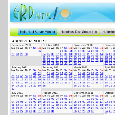
HelioHost Server Monitor
HelioHost Disk Space Info
HelioHos
ARCHIVE RESULTS:
September 2010
October 2010
November 2010
Decembe
Mo
Tu
We
Th
Fr
Sa
Su
Mo
Tu
We
Th
Fr
Sa
Su
Mo
Tu
We
Th
Fr
Sa
Su
Mo
Tu
W
26
01
02
03
01
02
03
04
05
06
07
0
27
28
29
30
04
05
06
07
08
09
10
08
09
10
11
12
13
14
06
07
0
11
12
13
14
15
16
17
15
16
17
18
19
20
21
13
14
1
18
19
20
21
22
23
24
22
23
24
25
26
27
28
20
21
2
25
26
27
28
29
30
31
29
30
27
28
2
January 2011
February 2011
March 2011
April 20
Mo
Tu
We
Th
Fr
Sa
Su
Mo
Tu
We
Th
Fr
Sa
Su
Mo
Tu
We
Th
Fr
Sa
Su
Mo
Tu
W
01
02
01
02
03
04
05
06
01
02
03
04
05
06
03
04
05
06
07
08
09
07
08
09
10
11
12
13
07
08
09
10
11
12
13
04
05
0
10
11
12
13
14
15
16
14
15
16
17
18
19
20
14
15
16
17
18
19
20
11
12
1
17
18
19
20
21
22
23
21
22
23
24
25
26
27
21
22
23
24
25
26
27
18
19
2
24
25
26
27
28
29
30
28
28
29
30
31
25
26
2
31
July 2011
August 2011
September 2011
October
Mo
Tu
We
Th
Fr
Sa
Su
Mo
Tu
We
Th
Fr
Sa
Su
Mo
Tu
We
Th
Fr
Sa
Su
Mo
Tu
W
01
02
03
01
02
03
04
05
06
07
01
02
03
04
04
05
06
07
08
09
10
08
09
10
11
12
13
14
05
06
07
08
09
10
11
03
04
0
11
12
13
14
15
16
17
15
16
17
18
19
20
21
12
13
14
15
16
17
18
10
11
1
18
19
20
21
22
23
24
22
23
24
25
26
27
28
19
20
21
22
23
24
25
17
18
1
25
26
27
28
29
30
31
29
30
31
26
27
28
29
30
24
25
2
31