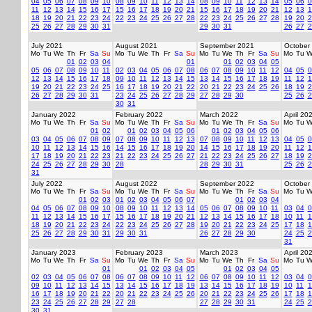
04
05
06
07
08
09
10
08
09
10
11
12
13
14
08
09
10
11
12
13
14
05
06
0
11
12
13
14
15
16
17
15
16
17
18
19
20
21
15
16
17
18
19
20
21
12
13
1
18
19
20
21
22
23
24
22
23
24
25
26
27
28
22
23
24
25
26
27
28
19
20
2
25
26
27
28
29
30
31
29
30
31
26
27
2
July 2021
August 2021
September 2021
October
Mo
Tu
We
Th
Fr
Sa
Su
Mo
Tu
We
Th
Fr
Sa
Su
Mo
Tu
We
Th
Fr
Sa
Su
Mo
Tu
W
01
02
03
04
01
01
02
03
04
05
05
06
07
08
09
10
11
02
03
04
05
06
07
08
06
07
08
09
10
11
12
04
05
0
12
13
14
15
16
17
18
09
10
11
12
13
14
15
13
14
15
16
17
18
19
11
12
1
19
20
21
22
23
24
25
16
17
18
19
20
21
22
20
21
22
23
24
25
26
18
19
2
26
27
28
29
30
31
23
24
25
26
27
28
29
27
28
29
30
25
26
2
30
31
January 2022
February 2022
March 2022
April 20
Mo
Tu
We
Th
Fr
Sa
Su
Mo
Tu
We
Th
Fr
Sa
Su
Mo
Tu
We
Th
Fr
Sa
Su
Mo
Tu
W
01
02
01
02
03
04
05
06
01
02
03
04
05
06
03
04
05
06
07
08
09
07
08
09
10
11
12
13
07
08
09
10
11
12
13
04
05
0
10
11
12
13
14
15
16
14
15
16
17
18
19
20
14
15
16
17
18
19
20
11
12
1
17
18
19
20
21
22
23
21
22
23
24
25
26
27
21
22
23
24
25
26
27
18
19
2
24
25
26
27
28
29
30
28
28
29
30
31
25
26
2
31
July 2022
August 2022
September 2022
October
Mo
Tu
We
Th
Fr
Sa
Su
Mo
Tu
We
Th
Fr
Sa
Su
Mo
Tu
We
Th
Fr
Sa
Su
Mo
Tu
W
01
02
03
01
02
03
04
05
06
07
01
02
03
04
04
05
06
07
08
09
10
08
09
10
11
12
13
14
05
06
07
08
09
10
11
03
04
0
11
12
13
14
15
16
17
15
16
17
18
19
20
21
12
13
14
15
16
17
18
10
11
1
18
19
20
21
22
23
24
22
23
24
25
26
27
28
19
20
21
22
23
24
25
17
18
1
25
26
27
28
29
30
31
29
30
31
26
27
28
29
30
24
25
2
31
January 2023
February 2023
March 2023
April 20
Mo
Tu
We
Th
Fr
Sa
Su
Mo
Tu
We
Th
Fr
Sa
Su
Mo
Tu
We
Th
Fr
Sa
Su
Mo
Tu
W
01
01
02
03
04
05
01
02
03
04
05
02
03
04
05
06
07
08
06
07
08
09
10
11
12
06
07
08
09
10
11
12
03
04
0
09
10
11
12
13
14
15
13
14
15
16
17
18
19
13
14
15
16
17
18
19
10
11
1
16
17
18
19
20
21
22
20
21
22
23
24
25
26
20
21
22
23
24
25
26
17
18
1
23
24
25
26
27
28
29
27
28
27
28
29
30
31
24
25
2
30
31