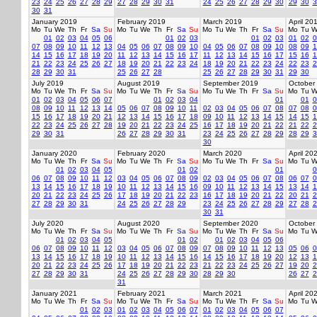
23
24
25
26
27
28
29
27
28
29
30
31
24
25
26
27
28
29
30
29
30
3
30
31
January 2019
February 2019
March 2019
April 20
Mo
Tu
We
Th
Fr
Sa
Su
Mo
Tu
We
Th
Fr
Sa
Su
Mo
Tu
We
Th
Fr
Sa
Su
Mo
Tu
W
01
02
03
04
05
06
01
02
03
01
02
03
01
02
0
07
08
09
10
11
12
13
04
05
06
07
08
09
10
04
05
06
07
08
09
10
08
09
1
14
15
16
17
18
19
20
11
12
13
14
15
16
17
11
12
13
14
15
16
17
15
16
1
21
22
23
24
25
26
27
18
19
20
21
22
23
24
18
19
20
21
22
23
24
22
23
2
28
29
30
31
25
26
27
28
25
26
27
28
29
30
31
29
30
July 2019
August 2019
September 2019
October
Mo
Tu
We
Th
Fr
Sa
Su
Mo
Tu
We
Th
Fr
Sa
Su
Mo
Tu
We
Th
Fr
Sa
Su
Mo
Tu
W
01
02
03
04
05
06
07
01
02
03
04
01
01
0
08
09
10
11
12
13
14
05
06
07
08
09
10
11
02
03
04
05
06
07
08
07
08
0
15
16
17
18
19
20
21
12
13
14
15
16
17
18
09
10
11
12
13
14
15
14
15
1
22
23
24
25
26
27
28
19
20
21
22
23
24
25
16
17
18
19
20
21
22
21
22
2
29
30
31
26
27
28
29
30
31
23
24
25
26
27
28
29
28
29
3
30
January 2020
February 2020
March 2020
April 20
Mo
Tu
We
Th
Fr
Sa
Su
Mo
Tu
We
Th
Fr
Sa
Su
Mo
Tu
We
Th
Fr
Sa
Su
Mo
Tu
W
01
02
03
04
05
01
02
01
0
06
07
08
09
10
11
12
03
04
05
06
07
08
09
02
03
04
05
06
07
08
06
07
0
13
14
15
16
17
18
19
10
11
12
13
14
15
16
09
10
11
12
13
14
15
13
14
1
20
21
22
23
24
25
26
17
18
19
20
21
22
23
16
17
18
19
20
21
22
20
21
2
27
28
29
30
31
24
25
26
27
28
29
23
24
25
26
27
28
29
27
28
2
30
31
July 2020
August 2020
September 2020
October
Mo
Tu
We
Th
Fr
Sa
Su
Mo
Tu
We
Th
Fr
Sa
Su
Mo
Tu
We
Th
Fr
Sa
Su
Mo
Tu
W
01
02
03
04
05
01
02
01
02
03
04
05
06
06
07
08
09
10
11
12
03
04
05
06
07
08
09
07
08
09
10
11
12
13
05
06
0
13
14
15
16
17
18
19
10
11
12
13
14
15
16
14
15
16
17
18
19
20
12
13
1
20
21
22
23
24
25
26
17
18
19
20
21
22
23
21
22
23
24
25
26
27
19
20
2
27
28
29
30
31
24
25
26
27
28
29
30
28
29
30
26
27
2
31
January 2021
February 2021
March 2021
April 20
Mo
Tu
We
Th
Fr
Sa
Su
Mo
Tu
We
Th
Fr
Sa
Su
Mo
Tu
We
Th
Fr
Sa
Su
Mo
Tu
W
01
02
03
01
02
03
04
05
06
07
01
02
03
04
05
06
07