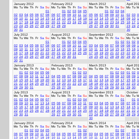
January 2012
February 2012
March 2012
April 20
Mo
Tu
We
Th
Fr
Sa
Su
Mo
Tu
We
Th
Fr
Sa
Su
Mo
Tu
We
Th
Fr
Sa
Su
Mo
Tu
W
01
01
02
03
04
05
01
02
03
04
02
03
04
05
06
07
08
06
07
08
09
10
11
12
05
06
07
08
09
10
11
02
03
0
09
10
11
12
13
14
15
13
14
15
16
17
18
19
12
13
14
15
16
17
18
09
10
1
16
17
18
19
20
21
22
20
21
22
23
24
25
26
19
20
21
22
23
24
25
16
17
1
23
24
25
26
27
28
29
27
28
29
26
27
28
29
30
31
23
24
2
30
31
30
July 2012
August 2012
September 2012
October
Mo
Tu
We
Th
Fr
Sa
Su
Mo
Tu
We
Th
Fr
Sa
Su
Mo
Tu
We
Th
Fr
Sa
Su
Mo
Tu
W
01
01
02
03
04
05
01
02
01
02
0
02
03
04
05
06
07
08
06
07
08
09
10
11
12
03
04
05
06
07
08
09
08
09
1
09
10
11
12
13
14
15
13
14
15
16
17
18
19
10
11
12
13
14
15
16
15
16
1
16
17
18
19
20
21
22
20
21
22
23
24
25
26
17
18
19
20
21
22
23
22
23
2
23
24
25
26
27
28
29
27
28
29
30
31
24
25
26
27
28
29
30
29
30
3
30
31
January 2013
February 2013
March 2013
April 20
Mo
Tu
We
Th
Fr
Sa
Su
Mo
Tu
We
Th
Fr
Sa
Su
Mo
Tu
We
Th
Fr
Sa
Su
Mo
Tu
W
01
02
03
04
05
06
01
02
03
01
02
03
01
02
0
07
08
09
10
11
12
13
04
05
06
07
08
09
10
04
05
06
07
08
09
10
08
09
1
14
15
16
17
18
19
20
11
12
13
14
15
16
17
11
12
13
14
15
16
17
15
16
1
21
22
23
24
25
26
27
18
19
20
21
22
23
24
18
19
20
21
22
23
24
22
23
2
28
29
30
31
25
26
27
28
25
26
27
28
29
30
31
29
30
July 2013
August 2013
September 2013
October
Mo
Tu
We
Th
Fr
Sa
Su
Mo
Tu
We
Th
Fr
Sa
Su
Mo
Tu
We
Th
Fr
Sa
Su
Mo
Tu
W
01
02
03
04
05
06
07
01
02
03
04
01
01
0
08
09
10
11
12
13
14
05
06
07
08
09
10
11
02
03
04
05
06
07
08
07
08
0
15
16
17
18
19
20
21
12
13
14
15
16
17
18
09
10
11
12
13
14
15
14
15
1
22
23
24
25
26
27
28
19
20
21
22
23
24
25
16
17
18
19
20
21
22
21
22
2
29
30
31
26
27
28
29
30
31
23
24
25
26
27
28
29
28
29
3
30
January 2014
February 2014
March 2014
April 20
Mo
Tu
We
Th
Fr
Sa
Su
Mo
Tu
We
Th
Fr
Sa
Su
Mo
Tu
We
Th
Fr
Sa
Su
Mo
Tu
W
01
02
03
04
05
01
02
01
02
01
0
06
07
08
09
10
11
12
03
04
05
06
07
08
09
03
04
05
06
07
08
09
07
08
0
13
14
15
16
17
18
19
10
11
12
13
14
15
16
10
11
12
13
14
15
16
14
15
1