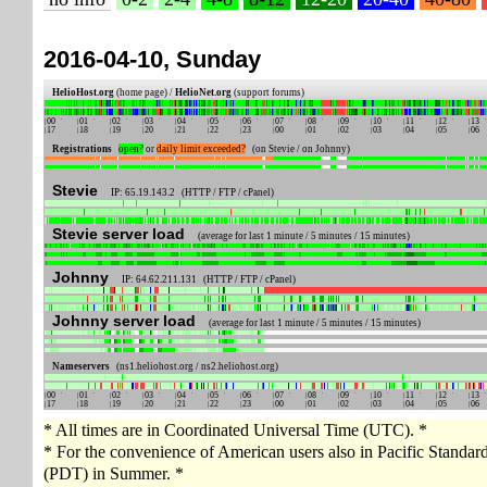
2016-04-10, Sunday
HelioHost.org
(home page) /
HelioNet.org
(support forums)
00
01
02
03
04
05
06
07
08
09
10
11
12
13
17
18
19
20
21
22
23
00
01
02
03
04
05
06
Registrations
open?
or
daily limit exceeded?
(on Stevie / on Johnny)
Stevie
IP: 65.19.143.2 (HTTP / FTP / cPanel)
Stevie server load
(average for last 1 minute / 5 minutes / 15 minutes)
Johnny
IP: 64.62.211.131 (HTTP / FTP / cPanel)
Johnny server load
(average for last 1 minute / 5 minutes / 15 minutes)
Nameservers
(ns1.heliohost.org / ns2.heliohost.org)
00
01
02
03
04
05
06
07
08
09
10
11
12
13
17
18
19
20
21
22
23
00
01
02
03
04
05
06
* All times are in Coordinated Universal Time (UTC). *
* For the convenience of American users also in Pacific Standa
(PDT) in Summer. *