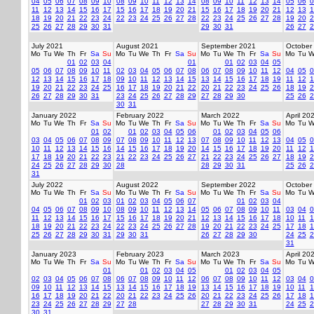
04
05
06
07
08
09
10
08
09
10
11
12
13
14
08
09
10
11
12
13
14
05
06
0
11
12
13
14
15
16
17
15
16
17
18
19
20
21
15
16
17
18
19
20
21
12
13
1
18
19
20
21
22
23
24
22
23
24
25
26
27
28
22
23
24
25
26
27
28
19
20
2
25
26
27
28
29
30
31
29
30
31
26
27
2
July 2021
August 2021
September 2021
October
Mo
Tu
We
Th
Fr
Sa
Su
Mo
Tu
We
Th
Fr
Sa
Su
Mo
Tu
We
Th
Fr
Sa
Su
Mo
Tu
W
01
02
03
04
01
01
02
03
04
05
05
06
07
08
09
10
11
02
03
04
05
06
07
08
06
07
08
09
10
11
12
04
05
0
12
13
14
15
16
17
18
09
10
11
12
13
14
15
13
14
15
16
17
18
19
11
12
1
19
20
21
22
23
24
25
16
17
18
19
20
21
22
20
21
22
23
24
25
26
18
19
2
26
27
28
29
30
31
23
24
25
26
27
28
29
27
28
29
30
25
26
2
30
31
January 2022
February 2022
March 2022
April 20
Mo
Tu
We
Th
Fr
Sa
Su
Mo
Tu
We
Th
Fr
Sa
Su
Mo
Tu
We
Th
Fr
Sa
Su
Mo
Tu
W
01
02
01
02
03
04
05
06
01
02
03
04
05
06
03
04
05
06
07
08
09
07
08
09
10
11
12
13
07
08
09
10
11
12
13
04
05
0
10
11
12
13
14
15
16
14
15
16
17
18
19
20
14
15
16
17
18
19
20
11
12
1
17
18
19
20
21
22
23
21
22
23
24
25
26
27
21
22
23
24
25
26
27
18
19
2
24
25
26
27
28
29
30
28
28
29
30
31
25
26
2
31
July 2022
August 2022
September 2022
October
Mo
Tu
We
Th
Fr
Sa
Su
Mo
Tu
We
Th
Fr
Sa
Su
Mo
Tu
We
Th
Fr
Sa
Su
Mo
Tu
W
01
02
03
01
02
03
04
05
06
07
01
02
03
04
04
05
06
07
08
09
10
08
09
10
11
12
13
14
05
06
07
08
09
10
11
03
04
0
11
12
13
14
15
16
17
15
16
17
18
19
20
21
12
13
14
15
16
17
18
10
11
1
18
19
20
21
22
23
24
22
23
24
25
26
27
28
19
20
21
22
23
24
25
17
18
1
25
26
27
28
29
30
31
29
30
31
26
27
28
29
30
24
25
2
31
January 2023
February 2023
March 2023
April 20
Mo
Tu
We
Th
Fr
Sa
Su
Mo
Tu
We
Th
Fr
Sa
Su
Mo
Tu
We
Th
Fr
Sa
Su
Mo
Tu
W
01
01
02
03
04
05
01
02
03
04
05
02
03
04
05
06
07
08
06
07
08
09
10
11
12
06
07
08
09
10
11
12
03
04
0
09
10
11
12
13
14
15
13
14
15
16
17
18
19
13
14
15
16
17
18
19
10
11
1
16
17
18
19
20
21
22
20
21
22
23
24
25
26
20
21
22
23
24
25
26
17
18
1
23
24
25
26
27
28
29
27
28
27
28
29
30
31
24
25
2
30
31