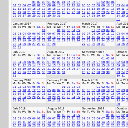
01
02
03
01
02
03
04
05
06
07
01
02
03
04
04
05
06
07
08
09
10
08
09
10
11
12
13
14
05
06
07
08
09
10
11
03
04
0
11
12
13
14
15
16
17
15
16
17
18
19
20
21
12
13
14
15
16
17
18
10
11
1
18
19
20
21
22
23
24
22
23
24
25
26
27
28
19
20
21
22
23
24
25
17
18
1
25
26
27
28
29
30
31
29
30
31
26
27
28
29
30
24
25
2
31
January 2017
February 2017
March 2017
April 20
Mo
Tu
We
Th
Fr
Sa
Su
Mo
Tu
We
Th
Fr
Sa
Su
Mo
Tu
We
Th
Fr
Sa
Su
Mo
Tu
W
01
01
02
03
04
05
01
02
03
04
05
02
03
04
05
06
07
08
06
07
08
09
10
11
12
06
07
08
09
10
11
12
03
04
0
09
10
11
12
13
14
15
13
14
15
16
17
18
19
13
14
15
16
17
18
19
10
11
1
16
17
18
19
20
21
22
20
21
22
23
24
25
26
20
21
22
23
24
25
26
17
18
1
23
24
25
26
27
28
29
27
28
27
28
29
30
31
24
25
2
30
31
July 2017
August 2017
September 2017
October
Mo
Tu
We
Th
Fr
Sa
Su
Mo
Tu
We
Th
Fr
Sa
Su
Mo
Tu
We
Th
Fr
Sa
Su
Mo
Tu
W
01
02
01
02
03
04
05
06
01
02
03
03
04
05
06
07
08
09
07
08
09
10
11
12
13
04
05
06
07
08
09
10
02
03
0
10
11
12
13
14
15
16
14
15
16
17
18
19
20
11
12
13
14
15
16
17
09
10
1
17
18
19
20
21
22
23
21
22
23
24
25
26
27
18
19
20
21
22
23
24
16
17
1
24
25
26
27
28
29
30
28
29
30
31
25
26
27
28
29
30
23
24
2
31
30
31
January 2018
February 2018
March 2018
April 20
Mo
Tu
We
Th
Fr
Sa
Su
Mo
Tu
We
Th
Fr
Sa
Su
Mo
Tu
We
Th
Fr
Sa
Su
Mo
Tu
W
01
02
03
04
05
06
07
01
02
03
04
01
02
03
04
08
09
10
11
12
13
14
05
06
07
08
09
10
11
05
06
07
08
09
10
11
02
03
0
15
16
17
18
19
20
21
12
13
14
15
16
17
18
12
13
14
15
16
17
18
09
10
1
22
23
24
25
26
27
28
19
20
21
22
23
24
25
19
20
21
22
23
24
25
16
17
1
29
30
31
26
27
28
26
27
28
29
30
31
23
24
2
30
July 2018
August 2018
September 2018
October
Mo
Tu
We
Th
Fr
Sa
Su
Mo
Tu
We
Th
Fr
Sa
Su
Mo
Tu
We
Th
Fr
Sa
Su
Mo
Tu
W
01
01
02
03
04
05
01
02
01
02
0
02
03
04
05
06
07
08
06
07
08
09
10
11
12
03
04
05
06
07
08
09
08
09
1
09
10
11
12
13
14
15
13
14
15
16
17
18
19
10
11
12
13
14
15
16
15
16
1
16
17
18
19
20
21
22
20
21
22
23
24
25
26
17
18
19
20
21
22
23
22
23
2