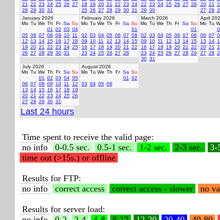
21
22
23
24
25
26
27
18
19
20
21
22
23
24
22
23
24
25
26
27
28
20
21
2
28
29
30
31
25
26
27
28
29
30
31
29
30
27
28
2
January 2026
February 2026
March 2026
April 20
Mo
Tu
We
Th
Fr
Sa
Su
Mo
Tu
We
Th
Fr
Sa
Su
Mo
Tu
We
Th
Fr
Sa
Su
Mo
Tu
W
01
02
03
04
01
01
0
05
06
07
08
09
10
11
02
03
04
05
06
07
08
02
03
04
05
06
07
08
06
07
0
12
13
14
15
16
17
18
09
10
11
12
13
14
15
09
10
11
12
13
14
15
13
14
1
19
20
21
22
23
24
25
16
17
18
19
20
21
22
16
17
18
19
20
21
22
20
21
2
26
27
28
29
30
31
23
24
25
26
27
28
23
24
25
26
27
28
29
27
28
2
30
31
July 2026
August 2026
Mo
Tu
We
Th
Fr
Sa
Su
Mo
Tu
We
Th
Fr
Sa
Su
01
02
03
04
05
01
02
06
07
08
09
10
11
12
03
04
05
06
13
14
15
16
17
18
19
20
21
22
23
24
25
26
27
28
29
30
31
Last 24 hours
Time spent to receive the valid page:
no info
0-0.5 sec.
0.5-1 sec.
1-2 sec.
2-3 sec.
3-
time out (>15s.) or offline
Results for FTP:
no info
correct access
correct access - slower
no va
Results for server load:
no info
0-2
2-4
4-8
8-12
12-20
20-40
40-80