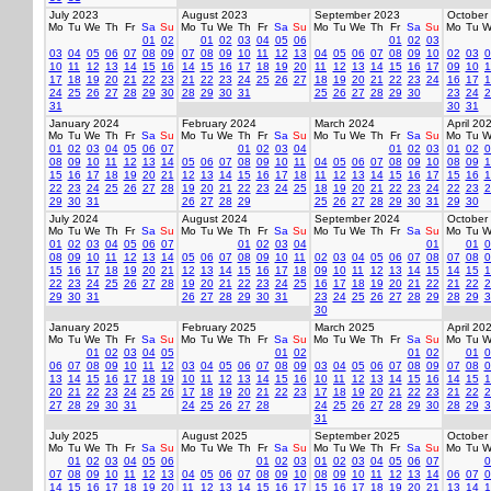
July 2023
August 2023
September 2023
October
Mo
Tu
We
Th
Fr
Sa
Su
Mo
Tu
We
Th
Fr
Sa
Su
Mo
Tu
We
Th
Fr
Sa
Su
Mo
Tu
W
01
02
01
02
03
04
05
06
01
02
03
03
04
05
06
07
08
09
07
08
09
10
11
12
13
04
05
06
07
08
09
10
02
03
0
10
11
12
13
14
15
16
14
15
16
17
18
19
20
11
12
13
14
15
16
17
09
10
1
17
18
19
20
21
22
23
21
22
23
24
25
26
27
18
19
20
21
22
23
24
16
17
1
24
25
26
27
28
29
30
28
29
30
31
25
26
27
28
29
30
23
24
2
31
30
31
January 2024
February 2024
March 2024
April 20
Mo
Tu
We
Th
Fr
Sa
Su
Mo
Tu
We
Th
Fr
Sa
Su
Mo
Tu
We
Th
Fr
Sa
Su
Mo
Tu
W
01
02
03
04
05
06
07
01
02
03
04
01
02
03
01
02
0
08
09
10
11
12
13
14
05
06
07
08
09
10
11
04
05
06
07
08
09
10
08
09
1
15
16
17
18
19
20
21
12
13
14
15
16
17
18
11
12
13
14
15
16
17
15
16
1
22
23
24
25
26
27
28
19
20
21
22
23
24
25
18
19
20
21
22
23
24
22
23
2
29
30
31
26
27
28
29
25
26
27
28
29
30
31
29
30
July 2024
August 2024
September 2024
October
Mo
Tu
We
Th
Fr
Sa
Su
Mo
Tu
We
Th
Fr
Sa
Su
Mo
Tu
We
Th
Fr
Sa
Su
Mo
Tu
W
01
02
03
04
05
06
07
01
02
03
04
01
01
0
08
09
10
11
12
13
14
05
06
07
08
09
10
11
02
03
04
05
06
07
08
07
08
0
15
16
17
18
19
20
21
12
13
14
15
16
17
18
09
10
11
12
13
14
15
14
15
1
22
23
24
25
26
27
28
19
20
21
22
23
24
25
16
17
18
19
20
21
22
21
22
2
29
30
31
26
27
28
29
30
31
23
24
25
26
27
28
29
28
29
3
30
January 2025
February 2025
March 2025
April 20
Mo
Tu
We
Th
Fr
Sa
Su
Mo
Tu
We
Th
Fr
Sa
Su
Mo
Tu
We
Th
Fr
Sa
Su
Mo
Tu
W
01
02
03
04
05
01
02
01
02
01
0
06
07
08
09
10
11
12
03
04
05
06
07
08
09
03
04
05
06
07
08
09
07
08
0
13
14
15
16
17
18
19
10
11
12
13
14
15
16
10
11
12
13
14
15
16
14
15
1
20
21
22
23
24
25
26
17
18
19
20
21
22
23
17
18
19
20
21
22
23
21
22
2
27
28
29
30
31
24
25
26
27
28
24
25
26
27
28
29
30
28
29
3
31
July 2025
August 2025
September 2025
October
Mo
Tu
We
Th
Fr
Sa
Su
Mo
Tu
We
Th
Fr
Sa
Su
Mo
Tu
We
Th
Fr
Sa
Su
Mo
Tu
W
01
02
03
04
05
06
01
02
03
01
02
03
04
05
06
07
0
07
08
09
10
11
12
13
04
05
06
07
08
09
10
08
09
10
11
12
13
14
06
07
0
14
15
16
17
18
19
20
11
12
13
14
15
16
17
15
16
17
18
19
20
21
13
14
1