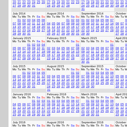
20
21
22
23
24
25
26
17
18
19
20
21
22
23
17
18
19
20
21
22
23
21
22
2
27
28
29
30
31
24
25
26
27
28
24
25
26
27
28
29
30
28
29
3
31
July 2014
August 2014
September 2014
October
Mo
Tu
We
Th
Fr
Sa
Su
Mo
Tu
We
Th
Fr
Sa
Su
Mo
Tu
We
Th
Fr
Sa
Su
Mo
Tu
W
01
02
03
04
05
06
01
02
03
01
02
03
04
05
06
07
0
07
08
09
10
11
12
13
04
05
06
07
08
09
10
08
09
10
11
12
13
14
06
07
0
14
15
16
17
18
19
20
11
12
13
14
15
16
17
15
16
17
18
19
20
21
13
14
1
21
22
23
24
25
26
27
18
19
20
21
22
23
24
22
23
24
25
26
27
28
20
21
2
28
29
30
31
25
26
27
28
29
30
31
29
30
27
28
2
January 2015
February 2015
March 2015
April 20
Mo
Tu
We
Th
Fr
Sa
Su
Mo
Tu
We
Th
Fr
Sa
Su
Mo
Tu
We
Th
Fr
Sa
Su
Mo
Tu
W
01
02
03
04
01
01
0
05
06
07
08
09
10
11
02
03
04
05
06
07
08
02
03
04
05
06
07
08
06
07
0
12
13
14
15
16
17
18
09
10
11
12
13
14
15
09
10
11
12
13
14
15
13
14
1
19
20
21
22
23
24
25
16
17
18
19
20
21
22
16
17
18
19
20
21
22
20
21
2
26
27
28
29
30
31
23
24
25
26
27
28
23
24
25
26
27
28
29
27
28
2
30
31
July 2015
August 2015
September 2015
October
Mo
Tu
We
Th
Fr
Sa
Su
Mo
Tu
We
Th
Fr
Sa
Su
Mo
Tu
We
Th
Fr
Sa
Su
Mo
Tu
W
01
02
03
04
05
01
02
01
02
03
04
05
06
06
07
08
09
10
11
12
03
04
05
06
07
08
09
07
08
09
10
11
12
13
05
06
0
13
14
15
16
17
18
19
10
11
12
13
14
15
16
14
15
16
17
18
19
20
12
13
1
20
21
22
23
24
25
26
17
18
19
20
21
22
23
21
22
23
24
25
26
27
19
20
2
27
28
29
30
31
24
25
26
27
28
29
30
28
29
30
26
27
2
31
January 2016
February 2016
March 2016
April 20
Mo
Tu
We
Th
Fr
Sa
Su
Mo
Tu
We
Th
Fr
Sa
Su
Mo
Tu
We
Th
Fr
Sa
Su
Mo
Tu
W
01
02
03
01
02
03
04
05
06
07
01
02
03
04
05
06
04
05
06
07
08
09
10
08
09
10
11
12
13
14
07
08
09
10
11
12
13
04
05
0
11
12
13
14
15
16
17
15
16
17
18
19
20
21
14
15
16
17
18
19
20
11
12
1
18
19
20
21
22
23
24
22
23
24
25
26
27
28
21
22
23
24
25
26
27
18
19
2
25
26
27
28
29
30
31
29
28
29
30
31
25
26
2
July 2016
August 2016
September 2016
October
Mo
Tu
We
Th
Fr
Sa
Su
Mo
Tu
We
Th
Fr
Sa
Su
Mo
Tu
We
Th
Fr
Sa
Su
Mo
Tu
W