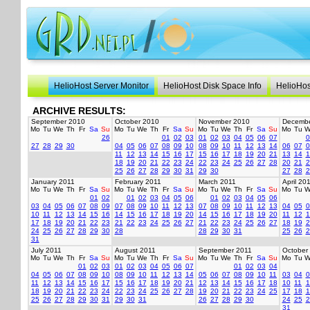
HelioHost Server Monitor
HelioHost Disk Space Info
HelioHos
ARCHIVE RESULTS:
September 2010
October 2010
November 2010
Decembe
Mo
Tu
We
Th
Fr
Sa
Su
Mo
Tu
We
Th
Fr
Sa
Su
Mo
Tu
We
Th
Fr
Sa
Su
Mo
Tu
W
26
01
02
03
01
02
03
04
05
06
07
0
27
28
29
30
04
05
06
07
08
09
10
08
09
10
11
12
13
14
06
07
0
11
12
13
14
15
16
17
15
16
17
18
19
20
21
13
14
1
18
19
20
21
22
23
24
22
23
24
25
26
27
28
20
21
2
25
26
27
28
29
30
31
29
30
27
28
2
January 2011
February 2011
March 2011
April 20
Mo
Tu
We
Th
Fr
Sa
Su
Mo
Tu
We
Th
Fr
Sa
Su
Mo
Tu
We
Th
Fr
Sa
Su
Mo
Tu
W
01
02
01
02
03
04
05
06
01
02
03
04
05
06
03
04
05
06
07
08
09
07
08
09
10
11
12
13
07
08
09
10
11
12
13
04
05
0
10
11
12
13
14
15
16
14
15
16
17
18
19
20
14
15
16
17
18
19
20
11
12
1
17
18
19
20
21
22
23
21
22
23
24
25
26
27
21
22
23
24
25
26
27
18
19
2
24
25
26
27
28
29
30
28
28
29
30
31
25
26
2
31
July 2011
August 2011
September 2011
October
Mo
Tu
We
Th
Fr
Sa
Su
Mo
Tu
We
Th
Fr
Sa
Su
Mo
Tu
We
Th
Fr
Sa
Su
Mo
Tu
W
01
02
03
01
02
03
04
05
06
07
01
02
03
04
04
05
06
07
08
09
10
08
09
10
11
12
13
14
05
06
07
08
09
10
11
03
04
0
11
12
13
14
15
16
17
15
16
17
18
19
20
21
12
13
14
15
16
17
18
10
11
1
18
19
20
21
22
23
24
22
23
24
25
26
27
28
19
20
21
22
23
24
25
17
18
1
25
26
27
28
29
30
31
29
30
31
26
27
28
29
30
24
25
2
31