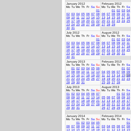
January 2012
February 2012
Mo
Tu
We
Th
Fr
Sa
Su
Mo
Tu
We
Th
Fr
Sa
01
01
02
03
04
02
03
04
05
06
07
08
06
07
08
09
10
11
09
10
11
12
13
14
15
13
14
15
16
17
18
16
17
18
19
20
21
22
20
21
22
23
24
25
23
24
25
26
27
28
29
27
28
29
30
31
July 2012
August 2012
Mo
Tu
We
Th
Fr
Sa
Su
Mo
Tu
We
Th
Fr
Sa
01
01
02
03
04
02
03
04
05
06
07
08
06
07
08
09
10
11
09
10
11
12
13
14
15
13
14
15
16
17
18
16
17
18
19
20
21
22
20
21
22
23
24
25
23
24
25
26
27
28
29
27
28
29
30
31
30
31
January 2013
February 2013
Mo
Tu
We
Th
Fr
Sa
Su
Mo
Tu
We
Th
Fr
Sa
01
02
03
04
05
06
01
02
07
08
09
10
11
12
13
04
05
06
07
08
09
14
15
16
17
18
19
20
11
12
13
14
15
16
21
22
23
24
25
26
27
18
19
20
21
22
23
28
29
30
31
25
26
27
28
July 2013
August 2013
Mo
Tu
We
Th
Fr
Sa
Su
Mo
Tu
We
Th
Fr
Sa
01
02
03
04
05
06
07
01
02
03
08
09
10
11
12
13
14
05
06
07
08
09
10
15
16
17
18
19
20
21
12
13
14
15
16
17
22
23
24
25
26
27
28
19
20
21
22
23
24
29
30
31
26
27
28
29
30
31
January 2014
February 2014
Mo
Tu
We
Th
Fr
Sa
Su
Mo
Tu
We
Th
Fr
Sa
01
02
03
04
05
01
06
07
08
09
10
11
12
03
04
05
06
07
08
13
14
15
16
17
18
19
10
11
12
13
14
15