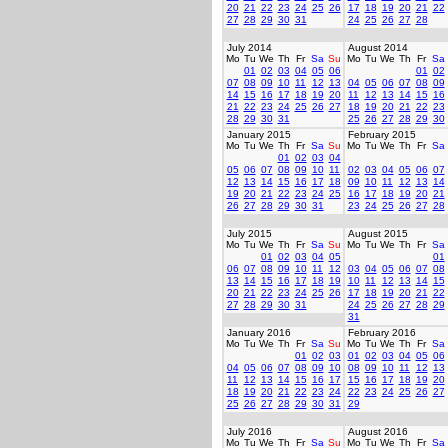
20
21
22
23
24
25
26
17
18
19
20
21
22
27
28
29
30
31
24
25
26
27
28
July 2014
August 2014
Mo
Tu
We
Th
Fr
Sa
Su
Mo
Tu
We
Th
Fr
Sa
01
02
03
04
05
06
01
02
07
08
09
10
11
12
13
04
05
06
07
08
09
14
15
16
17
18
19
20
11
12
13
14
15
16
21
22
23
24
25
26
27
18
19
20
21
22
23
28
29
30
31
25
26
27
28
29
30
January 2015
February 2015
Mo
Tu
We
Th
Fr
Sa
Su
Mo
Tu
We
Th
Fr
Sa
01
02
03
04
05
06
07
08
09
10
11
02
03
04
05
06
07
12
13
14
15
16
17
18
09
10
11
12
13
14
19
20
21
22
23
24
25
16
17
18
19
20
21
26
27
28
29
30
31
23
24
25
26
27
28
July 2015
August 2015
Mo
Tu
We
Th
Fr
Sa
Su
Mo
Tu
We
Th
Fr
Sa
01
02
03
04
05
01
06
07
08
09
10
11
12
03
04
05
06
07
08
13
14
15
16
17
18
19
10
11
12
13
14
15
20
21
22
23
24
25
26
17
18
19
20
21
22
27
28
29
30
31
24
25
26
27
28
29
31
January 2016
February 2016
Mo
Tu
We
Th
Fr
Sa
Su
Mo
Tu
We
Th
Fr
Sa
01
02
03
01
02
03
04
05
06
04
05
06
07
08
09
10
08
09
10
11
12
13
11
12
13
14
15
16
17
15
16
17
18
19
20
18
19
20
21
22
23
24
22
23
24
25
26
27
25
26
27
28
29
30
31
29
July 2016
August 2016
Mo
Tu
We
Th
Fr
Sa
Su
Mo
Tu
We
Th
Fr
Sa