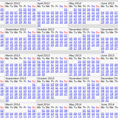
March 2012
April 2012
May 2012
June 2012
Su
Mo
Tu
We
Th
Fr
Sa
Su
Mo
Tu
We
Th
Fr
Sa
Su
Mo
Tu
We
Th
Fr
Sa
Su
Mo
Tu
We
Th
05
01
02
03
04
01
01
02
03
04
05
06
12
05
06
07
08
09
10
11
02
03
04
05
06
07
08
07
08
09
10
11
12
13
04
05
06
07
19
12
13
14
15
16
17
18
09
10
11
12
13
14
15
14
15
16
17
18
19
20
11
12
13
14
26
19
20
21
22
23
24
25
16
17
18
19
20
21
22
21
22
23
24
25
26
27
18
19
20
21
26
27
28
29
30
31
23
24
25
26
27
28
29
28
29
30
31
25
26
27
28
30
September 2012
October 2012
November 2012
December 20
Su
Mo
Tu
We
Th
Fr
Sa
Su
Mo
Tu
We
Th
Fr
Sa
Su
Mo
Tu
We
Th
Fr
Sa
Su
Mo
Tu
We
Th
05
01
02
01
02
03
04
05
06
07
01
02
03
04
12
03
04
05
06
07
08
09
08
09
10
11
12
13
14
05
06
07
08
09
10
11
03
04
05
06
19
10
11
12
13
14
15
16
15
16
17
18
19
20
21
12
13
14
15
16
17
18
10
11
12
13
26
17
18
19
20
21
22
23
22
23
24
25
26
27
28
19
20
21
22
23
24
25
17
18
19
20
24
25
26
27
28
29
30
29
30
31
26
27
28
29
30
24
25
26
27
31
March 2013
April 2013
May 2013
June 2013
Su
Mo
Tu
We
Th
Fr
Sa
Su
Mo
Tu
We
Th
Fr
Sa
Su
Mo
Tu
We
Th
Fr
Sa
Su
Mo
Tu
We
Th
03
01
02
03
01
02
03
04
05
06
07
01
02
03
04
05
10
04
05
06
07
08
09
10
08
09
10
11
12
13
14
06
07
08
09
10
11
12
03
04
05
06
17
11
12
13
14
15
16
17
15
16
17
18
19
20
21
13
14
15
16
17
18
19
10
11
12
13
24
18
19
20
21
22
23
24
22
23
24
25
26
27
28
20
21
22
23
24
25
26
17
18
19
20
25
26
27
28
29
30
31
29
30
27
28
29
30
31
24
25
26
27
September 2013
October 2013
November 2013
December 20
Su
Mo
Tu
We
Th
Fr
Sa
Su
Mo
Tu
We
Th
Fr
Sa
Su
Mo
Tu
We
Th
Fr
Sa
Su
Mo
Tu
We
Th
04
01
01
02
03
04
05
06
01
02
03
11
02
03
04
05
06
07
08
07
08
09
10
11
12
13
04
05
06
07
08
09
10
02
03
04
05
18
09
10
11
12
13
14
15
14
15
16
17
18
19
20
11
12
13
14
15
16
17
09
10
11
12
25
16
17
18
19
20
21
22
21
22
23
24
25
26
27
18
19
20
21
22
23
24
16
17
18
19
23
24
25
26
27
28
29
28
29
30
31
25
26
27
28
29
30
23
24
25
26
30
30
31
March 2014
April 2014
May 2014
June 2014
Su
Mo
Tu
We
Th
Fr
Sa
Su
Mo
Tu
We
Th
Fr
Sa
Su
Mo
Tu
We
Th
Fr
Sa
Su
Mo
Tu
We
Th
02
01
02
01
02
03
04
05
06
01
02
03
04
09
03
04
05
06
07
08
09
07
08
09
10
11
12
13
05
06
07
08
09
10
11
02
03
04
05
16
10
11
12
13
14
15
16
14
15
16
17
18
19
20
12
13
14
15
16
17
18
09
10
11
12