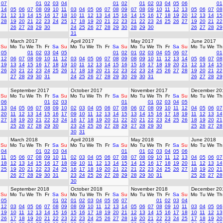
07
01
02
03
04
01
02
01
02
03
04
05
06
01
14
05
06
07
08
09
10
11
03
04
05
06
07
08
09
07
08
09
10
11
12
13
05
06
07
08
21
12
13
14
15
16
17
18
10
11
12
13
14
15
16
14
15
16
17
18
19
20
12
13
14
15
28
19
20
21
22
23
24
25
17
18
19
20
21
22
23
21
22
23
24
25
26
27
19
20
21
22
26
27
28
29
30
24
25
26
27
28
29
30
28
29
30
26
27
28
29
31
March 2017
April 2017
May 2017
June 2017
Su
Mo
Tu
We
Th
Fr
Sa
Su
Mo
Tu
We
Th
Fr
Sa
Su
Mo
Tu
We
Th
Fr
Sa
Su
Mo
Tu
We
Th
05
01
02
03
04
05
01
02
01
02
03
04
05
06
07
01
12
06
07
08
09
10
11
12
03
04
05
06
07
08
09
08
09
10
11
12
13
14
05
06
07
08
19
13
14
15
16
17
18
19
10
11
12
13
14
15
16
15
16
17
18
19
20
21
12
13
14
15
26
20
21
22
23
24
25
26
17
18
19
20
21
22
23
22
23
24
25
26
27
28
19
20
21
22
27
28
29
30
31
24
25
26
27
28
29
30
29
30
31
26
27
28
29
September 2017
October 2017
November 2017
December 20
Su
Mo
Tu
We
Th
Fr
Sa
Su
Mo
Tu
We
Th
Fr
Sa
Su
Mo
Tu
We
Th
Fr
Sa
Su
Mo
Tu
We
Th
06
01
02
03
01
01
02
03
04
05
13
04
05
06
07
08
09
10
02
03
04
05
06
07
08
06
07
08
09
10
11
12
04
05
06
07
20
11
12
13
14
15
16
17
09
10
11
12
13
14
15
13
14
15
16
17
18
19
11
12
13
14
27
18
19
20
21
22
23
24
16
17
18
19
20
21
22
20
21
22
23
24
25
26
18
19
20
21
25
26
27
28
29
30
23
24
25
26
27
28
29
27
28
29
30
25
26
27
28
30
31
March 2018
April 2018
May 2018
June 2018
Su
Mo
Tu
We
Th
Fr
Sa
Su
Mo
Tu
We
Th
Fr
Sa
Su
Mo
Tu
We
Th
Fr
Sa
Su
Mo
Tu
We
Th
04
01
02
03
04
01
01
02
03
04
05
06
11
05
06
07
08
09
10
11
02
03
04
05
06
07
08
07
08
09
10
11
12
13
04
05
06
07
18
12
13
14
15
16
17
18
09
10
11
12
13
14
15
14
15
16
17
18
19
20
11
12
13
14
25
19
20
21
22
23
24
25
16
17
18
19
20
21
22
21
22
23
24
25
26
27
18
19
20
21
26
27
28
29
30
31
23
24
25
26
27
28
29
28
29
30
31
25
26
27
28
30
September 2018
October 2018
November 2018
December 20
Su
Mo
Tu
We
Th
Fr
Sa
Su
Mo
Tu
We
Th
Fr
Sa
Su
Mo
Tu
We
Th
Fr
Sa
Su
Mo
Tu
We
Th
05
01
02
01
02
03
04
05
06
07
01
02
03
04
12
03
04
05
06
07
08
09
08
09
10
11
12
13
14
05
06
07
08
09
10
11
03
04
05
06
19
10
11
12
13
14
15
16
15
16
17
18
19
20
21
12
13
14
15
16
17
18
10
11
12
13
26
17
18
19
20
21
22
23
22
23
24
25
26
27
28
19
20
21
22
23
24
25
17
18
19
20