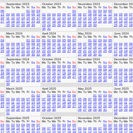
September 2023
October 2023
November 2023
December 20
Su
Mo
Tu
We
Th
Fr
Sa
Su
Mo
Tu
We
Th
Fr
Sa
Su
Mo
Tu
We
Th
Fr
Sa
Su
Mo
Tu
We
Th
06
01
02
03
01
01
02
03
04
05
13
04
05
06
07
08
09
10
02
03
04
05
06
07
08
06
07
08
09
10
11
12
04
05
06
07
20
11
12
13
14
15
16
17
09
10
11
12
13
14
15
13
14
15
16
17
18
19
11
12
13
14
27
18
19
20
21
22
23
24
16
17
18
19
20
21
22
20
21
22
23
24
25
26
18
19
20
21
25
26
27
28
29
30
23
24
25
26
27
28
29
27
28
29
30
25
26
27
28
30
31
March 2024
April 2024
May 2024
June 2024
Su
Mo
Tu
We
Th
Fr
Sa
Su
Mo
Tu
We
Th
Fr
Sa
Su
Mo
Tu
We
Th
Fr
Sa
Su
Mo
Tu
We
Th
04
01
02
03
01
02
03
04
05
06
07
01
02
03
04
05
11
04
05
06
07
08
09
10
08
09
10
11
12
13
14
06
07
08
09
10
11
12
03
04
05
06
18
11
12
13
14
15
16
17
15
16
17
18
19
20
21
13
14
15
16
17
18
19
10
11
12
13
25
18
19
20
21
22
23
24
22
23
24
25
26
27
28
20
21
22
23
24
25
26
17
18
19
20
25
26
27
28
29
30
31
29
30
27
28
29
30
31
24
25
26
27
September 2024
October 2024
November 2024
December 20
Su
Mo
Tu
We
Th
Fr
Sa
Su
Mo
Tu
We
Th
Fr
Sa
Su
Mo
Tu
We
Th
Fr
Sa
Su
Mo
Tu
We
Th
04
01
01
02
03
04
05
06
01
02
03
11
02
03
04
05
06
07
08
07
08
09
10
11
12
13
04
05
06
07
08
09
10
02
03
04
05
18
09
10
11
12
13
14
15
14
15
16
17
18
19
20
11
12
13
14
15
16
17
09
10
11
12
25
16
17
18
19
20
21
22
21
22
23
24
25
26
27
18
19
20
21
22
23
24
16
17
18
19
23
24
25
26
27
28
29
28
29
30
31
25
26
27
28
29
30
23
24
25
26
30
30
31
March 2025
April 2025
May 2025
June 2025
Su
Mo
Tu
We
Th
Fr
Sa
Su
Mo
Tu
We
Th
Fr
Sa
Su
Mo
Tu
We
Th
Fr
Sa
Su
Mo
Tu
We
Th
02
01
02
01
02
03
04
05
06
01
02
03
04
09
03
04
05
06
07
08
09
07
08
09
10
11
12
13
05
06
07
08
09
10
11
02
03
04
05
16
10
11
12
13
14
15
16
14
15
16
17
18
19
20
12
13
14
15
16
17
18
09
10
11
12
23
17
18
19
20
21
22
23
21
22
23
24
25
26
27
19
20
21
22
23
24
25
16
17
18
19
24
25
26
27
28
29
30
28
29
30
26
27
28
29
30
31
23
24
25
26
31
30
September 2025
October 2025
November 2025
December 20
Su
Mo
Tu
We
Th
Fr
Sa
Su
Mo
Tu
We
Th
Fr
Sa
Su
Mo
Tu
We
Th
Fr
Sa
Su
Mo
Tu
We
Th
03
01
02
03
04
05
06
07
01
02
03
04
05
01
02
01
02
03
04
10
08
09
10
11
12
13
14
06
07
08
09
10
11
12
03
04
05
06
07
08
09
08
09
10
11
17
15
16
17
18
19
20
21
13
14
15
16
17
18
19
10
11
12
13
14
15
16
15
16
17
18