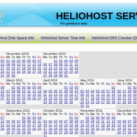
HELIOHOST SER
For guidance only.
created 
Host Disk Space Info
HelioHost Server Time Info
HelioHost DNS Checker (D
November 2010
December 2010
Su
Mo
Tu
We
Th
Fr
Sa
Su
Mo
Tu
We
Th
Fr
Sa
Su
03
01
02
03
04
05
06
07
01
02
03
04
05
10
08
09
10
11
12
13
14
06
07
08
09
10
11
12
17
15
16
17
18
19
20
21
13
14
15
16
17
18
19
24
22
23
24
25
26
27
28
20
21
22
23
24
25
26
31
29
30
27
28
29
30
31
March 2011
April 2011
May 2011
June 2011
Su
Mo
Tu
We
Th
Fr
Sa
Su
Mo
Tu
We
Th
Fr
Sa
Su
Mo
Tu
We
Th
Fr
Sa
Su
Mo
Tu
We
Th
06
01
02
03
04
05
06
01
02
03
01
01
02
13
07
08
09
10
11
12
13
04
05
06
07
08
09
10
02
03
04
05
06
07
08
06
07
08
09
20
14
15
16
17
18
19
20
11
12
13
14
15
16
17
09
10
11
12
13
14
15
13
14
15
16
27
21
22
23
24
25
26
27
18
19
20
21
22
23
24
16
17
18
19
20
21
22
20
21
22
23
28
29
30
31
25
26
27
28
29
30
23
24
25
26
27
28
29
27
28
29
30
30
31
September 2011
October 2011
November 2011
December 20
Su
Mo
Tu
We
Th
Fr
Sa
Su
Mo
Tu
We
Th
Fr
Sa
Su
Mo
Tu
We
Th
Fr
Sa
Su
Mo
Tu
We
Th
07
01
02
03
04
01
02
01
02
03
04
05
06
01
14
05
06
07
08
09
10
11
03
04
05
06
07
08
09
07
08
09
10
11
12
13
05
06
07
08
21
12
13
14
15
16
17
18
10
11
12
13
14
15
16
14
15
16
17
18
19
20
12
13
14
15
28
19
20
21
22
23
24
25
17
18
19
20
21
22
23
21
22
23
24
25
26
27
19
20
21
22
26
27
28
29
30
24
25
26
27
28
29
30
28
29
30
26
27
28
29
31