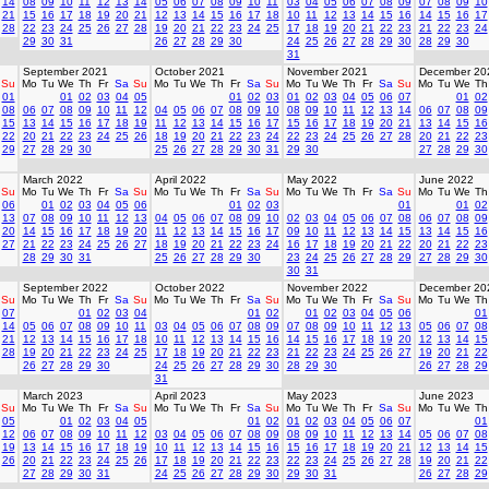
14
08
09
10
11
12
13
14
05
06
07
08
09
10
11
03
04
05
06
07
08
09
07
08
09
10
21
15
16
17
18
19
20
21
12
13
14
15
16
17
18
10
11
12
13
14
15
16
14
15
16
17
28
22
23
24
25
26
27
28
19
20
21
22
23
24
25
17
18
19
20
21
22
23
21
22
23
24
29
30
31
26
27
28
29
30
24
25
26
27
28
29
30
28
29
30
31
September 2021
October 2021
November 2021
December 20
Su
Mo
Tu
We
Th
Fr
Sa
Su
Mo
Tu
We
Th
Fr
Sa
Su
Mo
Tu
We
Th
Fr
Sa
Su
Mo
Tu
We
Th
01
01
02
03
04
05
01
02
03
01
02
03
04
05
06
07
01
02
08
06
07
08
09
10
11
12
04
05
06
07
08
09
10
08
09
10
11
12
13
14
06
07
08
09
15
13
14
15
16
17
18
19
11
12
13
14
15
16
17
15
16
17
18
19
20
21
13
14
15
16
22
20
21
22
23
24
25
26
18
19
20
21
22
23
24
22
23
24
25
26
27
28
20
21
22
23
29
27
28
29
30
25
26
27
28
29
30
31
29
30
27
28
29
30
March 2022
April 2022
May 2022
June 2022
Su
Mo
Tu
We
Th
Fr
Sa
Su
Mo
Tu
We
Th
Fr
Sa
Su
Mo
Tu
We
Th
Fr
Sa
Su
Mo
Tu
We
Th
06
01
02
03
04
05
06
01
02
03
01
01
02
13
07
08
09
10
11
12
13
04
05
06
07
08
09
10
02
03
04
05
06
07
08
06
07
08
09
20
14
15
16
17
18
19
20
11
12
13
14
15
16
17
09
10
11
12
13
14
15
13
14
15
16
27
21
22
23
24
25
26
27
18
19
20
21
22
23
24
16
17
18
19
20
21
22
20
21
22
23
28
29
30
31
25
26
27
28
29
30
23
24
25
26
27
28
29
27
28
29
30
30
31
September 2022
October 2022
November 2022
December 20
Su
Mo
Tu
We
Th
Fr
Sa
Su
Mo
Tu
We
Th
Fr
Sa
Su
Mo
Tu
We
Th
Fr
Sa
Su
Mo
Tu
We
Th
07
01
02
03
04
01
02
01
02
03
04
05
06
01
14
05
06
07
08
09
10
11
03
04
05
06
07
08
09
07
08
09
10
11
12
13
05
06
07
08
21
12
13
14
15
16
17
18
10
11
12
13
14
15
16
14
15
16
17
18
19
20
12
13
14
15
28
19
20
21
22
23
24
25
17
18
19
20
21
22
23
21
22
23
24
25
26
27
19
20
21
22
26
27
28
29
30
24
25
26
27
28
29
30
28
29
30
26
27
28
29
31
March 2023
April 2023
May 2023
June 2023
Su
Mo
Tu
We
Th
Fr
Sa
Su
Mo
Tu
We
Th
Fr
Sa
Su
Mo
Tu
We
Th
Fr
Sa
Su
Mo
Tu
We
Th
05
01
02
03
04
05
01
02
01
02
03
04
05
06
07
01
12
06
07
08
09
10
11
12
03
04
05
06
07
08
09
08
09
10
11
12
13
14
05
06
07
08
19
13
14
15
16
17
18
19
10
11
12
13
14
15
16
15
16
17
18
19
20
21
12
13
14
15
26
20
21
22
23
24
25
26
17
18
19
20
21
22
23
22
23
24
25
26
27
28
19
20
21
22
27
28
29
30
31
24
25
26
27
28
29
30
29
30
31
26
27
28
29