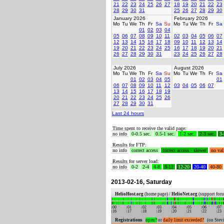
21
22
23
24
25
26
27
18
19
20
21
22
23
28
29
30
31
25
26
27
28
29
30
January 2026
February 2026
Mo
Tu
We
Th
Fr
Sa
Su
Mo
Tu
We
Th
Fr
Sa
01
02
03
04
05
06
07
08
09
10
11
02
03
04
05
06
07
12
13
14
15
16
17
18
09
10
11
12
13
14
19
20
21
22
23
24
25
16
17
18
19
20
21
26
27
28
29
30
31
23
24
25
26
27
28
July 2026
August 2026
Mo
Tu
We
Th
Fr
Sa
Su
Mo
Tu
We
Th
Fr
Sa
01
02
03
04
05
01
06
07
08
09
10
11
12
03
04
05
06
07
13
14
15
16
17
18
19
20
21
22
23
24
25
26
27
28
29
30
31
Last 24 hours
Time spent to receive the valid page:
no info
0-0.5 sec.
0.5-1 sec.
1-2 sec.
2-3 sec.
3-
Results for FTP:
no info
correct access
correct access - slower
no val
Results for server load:
no info
0-2
2-4
4-8
8-12
12-20
20-40
40-80
2013-02-16, Saturday
HelioHost.org
(home page) /
HelioNet.org
(support for
00
01
02
03
04
05
06
07
16
17
18
19
20
21
22
23
Registrations
open?
or
daily limit exceeded?
(on Stevi