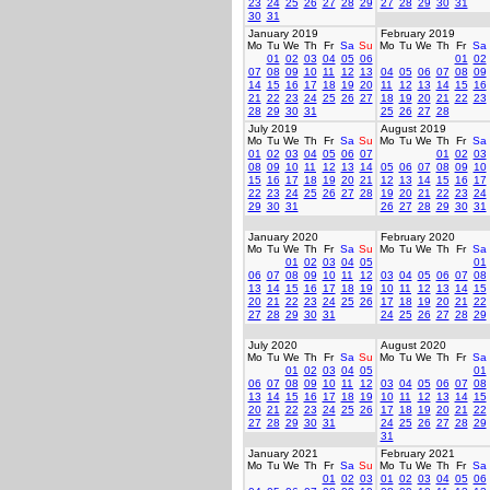
23
24
25
26
27
28
29
27
28
29
30
31
30
31
January 2019
February 2019
Mo
Tu
We
Th
Fr
Sa
Su
Mo
Tu
We
Th
Fr
Sa
01
02
03
04
05
06
01
02
07
08
09
10
11
12
13
04
05
06
07
08
09
14
15
16
17
18
19
20
11
12
13
14
15
16
21
22
23
24
25
26
27
18
19
20
21
22
23
28
29
30
31
25
26
27
28
July 2019
August 2019
Mo
Tu
We
Th
Fr
Sa
Su
Mo
Tu
We
Th
Fr
Sa
01
02
03
04
05
06
07
01
02
03
08
09
10
11
12
13
14
05
06
07
08
09
10
15
16
17
18
19
20
21
12
13
14
15
16
17
22
23
24
25
26
27
28
19
20
21
22
23
24
29
30
31
26
27
28
29
30
31
January 2020
February 2020
Mo
Tu
We
Th
Fr
Sa
Su
Mo
Tu
We
Th
Fr
Sa
01
02
03
04
05
01
06
07
08
09
10
11
12
03
04
05
06
07
08
13
14
15
16
17
18
19
10
11
12
13
14
15
20
21
22
23
24
25
26
17
18
19
20
21
22
27
28
29
30
31
24
25
26
27
28
29
July 2020
August 2020
Mo
Tu
We
Th
Fr
Sa
Su
Mo
Tu
We
Th
Fr
Sa
01
02
03
04
05
01
06
07
08
09
10
11
12
03
04
05
06
07
08
13
14
15
16
17
18
19
10
11
12
13
14
15
20
21
22
23
24
25
26
17
18
19
20
21
22
27
28
29
30
31
24
25
26
27
28
29
31
January 2021
February 2021
Mo
Tu
We
Th
Fr
Sa
Su
Mo
Tu
We
Th
Fr
Sa
01
02
03
01
02
03
04
05
06