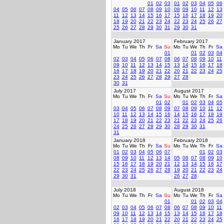
01
02
03
01
02
03
04
05
06
04
05
06
07
08
09
10
08
09
10
11
12
13
11
12
13
14
15
16
17
15
16
17
18
19
20
18
19
20
21
22
23
24
22
23
24
25
26
27
25
26
27
28
29
30
31
29
30
31
January 2017
February 2017
Mo
Tu
We
Th
Fr
Sa
Su
Mo
Tu
We
Th
Fr
Sa
01
01
02
03
04
02
03
04
05
06
07
08
06
07
08
09
10
11
09
10
11
12
13
14
15
13
14
15
16
17
18
16
17
18
19
20
21
22
20
21
22
23
24
25
23
24
25
26
27
28
29
27
28
30
31
July 2017
August 2017
Mo
Tu
We
Th
Fr
Sa
Su
Mo
Tu
We
Th
Fr
Sa
01
02
01
02
03
04
05
03
04
05
06
07
08
09
07
08
09
10
11
12
10
11
12
13
14
15
16
14
15
16
17
18
19
17
18
19
20
21
22
23
21
22
23
24
25
26
24
25
26
27
28
29
30
28
29
30
31
31
January 2018
February 2018
Mo
Tu
We
Th
Fr
Sa
Su
Mo
Tu
We
Th
Fr
Sa
01
02
03
04
05
06
07
01
02
03
08
09
10
11
12
13
14
05
06
07
08
09
10
15
16
17
18
19
20
21
12
13
14
15
16
17
22
23
24
25
26
27
28
19
20
21
22
23
24
29
30
31
26
27
28
July 2018
August 2018
Mo
Tu
We
Th
Fr
Sa
Su
Mo
Tu
We
Th
Fr
Sa
01
01
02
03
04
02
03
04
05
06
07
08
06
07
08
09
10
11
09
10
11
12
13
14
15
13
14
15
16
17
18
16
17
18
19
20
21
22
20
21
22
23
24
25