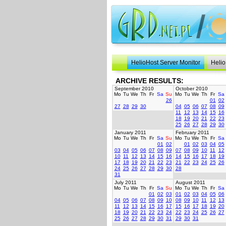
HelioHost Server Monitor
Helio
ARCHIVE RESULTS:
September 2010
October 2010
Mo
Tu
We
Th
Fr
Sa
Su
Mo
Tu
We
Th
Fr
Sa
26
01
02
27
28
29
30
04
05
06
07
08
09
11
12
13
14
15
16
18
19
20
21
22
23
25
26
27
28
29
30
January 2011
February 2011
Mo
Tu
We
Th
Fr
Sa
Su
Mo
Tu
We
Th
Fr
Sa
01
02
01
02
03
04
05
03
04
05
06
07
08
09
07
08
09
10
11
12
10
11
12
13
14
15
16
14
15
16
17
18
19
17
18
19
20
21
22
23
21
22
23
24
25
26
24
25
26
27
28
29
30
28
31
July 2011
August 2011
Mo
Tu
We
Th
Fr
Sa
Su
Mo
Tu
We
Th
Fr
Sa
01
02
03
01
02
03
04
05
06
04
05
06
07
08
09
10
08
09
10
11
12
13
11
12
13
14
15
16
17
15
16
17
18
19
20
18
19
20
21
22
23
24
22
23
24
25
26
27
25
26
27
28
29
30
31
29
30
31