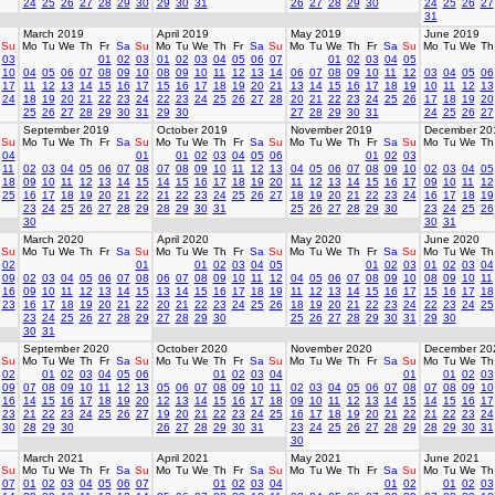
24
25
26
27
28
29
30
29
30
31
26
27
28
29
30
24
25
26
27
31
March 2019
April 2019
May 2019
June 2019
Su
Mo
Tu
We
Th
Fr
Sa
Su
Mo
Tu
We
Th
Fr
Sa
Su
Mo
Tu
We
Th
Fr
Sa
Su
Mo
Tu
We
Th
03
01
02
03
01
02
03
04
05
06
07
01
02
03
04
05
10
04
05
06
07
08
09
10
08
09
10
11
12
13
14
06
07
08
09
10
11
12
03
04
05
06
17
11
12
13
14
15
16
17
15
16
17
18
19
20
21
13
14
15
16
17
18
19
10
11
12
13
24
18
19
20
21
22
23
24
22
23
24
25
26
27
28
20
21
22
23
24
25
26
17
18
19
20
25
26
27
28
29
30
31
29
30
27
28
29
30
31
24
25
26
27
September 2019
October 2019
November 2019
December 20
Su
Mo
Tu
We
Th
Fr
Sa
Su
Mo
Tu
We
Th
Fr
Sa
Su
Mo
Tu
We
Th
Fr
Sa
Su
Mo
Tu
We
Th
04
01
01
02
03
04
05
06
01
02
03
11
02
03
04
05
06
07
08
07
08
09
10
11
12
13
04
05
06
07
08
09
10
02
03
04
05
18
09
10
11
12
13
14
15
14
15
16
17
18
19
20
11
12
13
14
15
16
17
09
10
11
12
25
16
17
18
19
20
21
22
21
22
23
24
25
26
27
18
19
20
21
22
23
24
16
17
18
19
23
24
25
26
27
28
29
28
29
30
31
25
26
27
28
29
30
23
24
25
26
30
30
31
March 2020
April 2020
May 2020
June 2020
Su
Mo
Tu
We
Th
Fr
Sa
Su
Mo
Tu
We
Th
Fr
Sa
Su
Mo
Tu
We
Th
Fr
Sa
Su
Mo
Tu
We
Th
02
01
01
02
03
04
05
01
02
03
01
02
03
04
09
02
03
04
05
06
07
08
06
07
08
09
10
11
12
04
05
06
07
08
09
10
08
09
10
11
16
09
10
11
12
13
14
15
13
14
15
16
17
18
19
11
12
13
14
15
16
17
15
16
17
18
23
16
17
18
19
20
21
22
20
21
22
23
24
25
26
18
19
20
21
22
23
24
22
23
24
25
23
24
25
26
27
28
29
27
28
29
30
25
26
27
28
29
30
31
29
30
30
31
September 2020
October 2020
November 2020
December 20
Su
Mo
Tu
We
Th
Fr
Sa
Su
Mo
Tu
We
Th
Fr
Sa
Su
Mo
Tu
We
Th
Fr
Sa
Su
Mo
Tu
We
Th
02
01
02
03
04
05
06
01
02
03
04
01
01
02
03
09
07
08
09
10
11
12
13
05
06
07
08
09
10
11
02
03
04
05
06
07
08
07
08
09
10
16
14
15
16
17
18
19
20
12
13
14
15
16
17
18
09
10
11
12
13
14
15
14
15
16
17
23
21
22
23
24
25
26
27
19
20
21
22
23
24
25
16
17
18
19
20
21
22
21
22
23
24
30
28
29
30
26
27
28
29
30
31
23
24
25
26
27
28
29
28
29
30
31
30
March 2021
April 2021
May 2021
June 2021
Su
Mo
Tu
We
Th
Fr
Sa
Su
Mo
Tu
We
Th
Fr
Sa
Su
Mo
Tu
We
Th
Fr
Sa
Su
Mo
Tu
We
Th
07
01
02
03
04
05
06
07
01
02
03
04
01
02
01
02
03