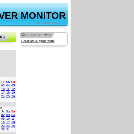
VER MONITOR
by Piotr GRD
Various resources
IG)
HelioHost support forum
Fr
Sa
Su
03
04
05
10
11
12
17
18
19
24
25
26
11
Fr
Sa
Su
02
03
04
09
10
11
16
17
18
23
24
25
30
31