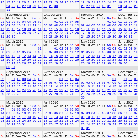
23
17
18
19
20
21
22
23
21
22
23
24
25
26
27
19
20
21
22
23
24
25
16
17
18
19
24
25
26
27
28
29
30
28
29
30
26
27
28
29
30
31
23
24
25
26
31
30
September 2014
October 2014
November 2014
December 20
Su
Mo
Tu
We
Th
Fr
Sa
Su
Mo
Tu
We
Th
Fr
Sa
Su
Mo
Tu
We
Th
Fr
Sa
Su
Mo
Tu
We
Th
03
01
02
03
04
05
06
07
01
02
03
04
05
01
02
01
02
03
04
10
08
09
10
11
12
13
14
06
07
08
09
10
11
12
03
04
05
06
07
08
09
08
09
10
11
17
15
16
17
18
19
20
21
13
14
15
16
17
18
19
10
11
12
13
14
15
16
15
16
17
18
24
22
23
24
25
26
27
28
20
21
22
23
24
25
26
17
18
19
20
21
22
23
22
23
24
25
31
29
30
27
28
29
30
31
24
25
26
27
28
29
30
29
30
31
March 2015
April 2015
May 2015
June 2015
Su
Mo
Tu
We
Th
Fr
Sa
Su
Mo
Tu
We
Th
Fr
Sa
Su
Mo
Tu
We
Th
Fr
Sa
Su
Mo
Tu
We
Th
01
01
01
02
03
04
05
01
02
03
01
02
03
04
08
02
03
04
05
06
07
08
06
07
08
09
10
11
12
04
05
06
07
08
09
10
08
09
10
11
15
09
10
11
12
13
14
15
13
14
15
16
17
18
19
11
12
13
14
15
16
17
15
16
17
18
22
16
17
18
19
20
21
22
20
21
22
23
24
25
26
18
19
20
21
22
23
24
22
23
24
25
23
24
25
26
27
28
29
27
28
29
30
25
26
27
28
29
30
31
29
30
30
31
September 2015
October 2015
November 2015
December 20
Su
Mo
Tu
We
Th
Fr
Sa
Su
Mo
Tu
We
Th
Fr
Sa
Su
Mo
Tu
We
Th
Fr
Sa
Su
Mo
Tu
We
Th
02
01
02
03
04
05
06
01
02
03
04
01
01
02
03
09
07
08
09
10
11
12
13
05
06
07
08
09
10
11
02
03
04
05
06
07
08
07
08
09
10
16
14
15
16
17
18
19
20
12
13
14
15
16
17
18
09
10
11
12
13
14
15
14
15
16
17
23
21
22
23
24
25
26
27
19
20
21
22
23
24
25
16
17
18
19
20
21
22
21
22
23
24
30
28
29
30
26
27
28
29
30
31
23
24
25
26
27
28
29
28
29
30
31
30
March 2016
April 2016
May 2016
June 2016
Su
Mo
Tu
We
Th
Fr
Sa
Su
Mo
Tu
We
Th
Fr
Sa
Su
Mo
Tu
We
Th
Fr
Sa
Su
Mo
Tu
We
Th
07
01
02
03
04
05
06
01
02
03
01
01
02
14
07
08
09
10
11
12
13
04
05
06
07
08
09
10
02
03
04
05
06
07
08
06
07
08
09
21
14
15
16
17
18
19
20
11
12
13
14
15
16
17
09
10
11
12
13
14
15
13
14
15
16
28
21
22
23
24
25
26
27
18
19
20
21
22
23
24
16
17
18
19
20
21
22
20
21
22
23
28
29
30
31
25
26
27
28
29
30
23
24
25
26
27
28
29
27
28
29
30
30
31
September 2016
October 2016
November 2016
December 20
Su
Mo
Tu
We
Th
Fr
Sa
Su
Mo
Tu
We
Th
Fr
Sa
Su
Mo
Tu
We
Th
Fr
Sa
Su
Mo
Tu
We
Th