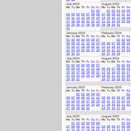
July 2023
August 2023
Mo
Tu
We
Th
Fr
Sa
Su
Mo
Tu
We
Th
Fr
Sa
01
02
01
02
03
04
05
03
04
05
06
07
08
09
07
08
09
10
11
12
10
11
12
13
14
15
16
14
15
16
17
18
19
17
18
19
20
21
22
23
21
22
23
24
25
26
24
25
26
27
28
29
30
28
29
30
31
31
January 2024
February 2024
Mo
Tu
We
Th
Fr
Sa
Su
Mo
Tu
We
Th
Fr
Sa
01
02
03
04
05
06
07
01
02
03
08
09
10
11
12
13
14
05
06
07
08
09
10
15
16
17
18
19
20
21
12
13
14
15
16
17
22
23
24
25
26
27
28
19
20
21
22
23
24
29
30
31
26
27
28
29
July 2024
August 2024
Mo
Tu
We
Th
Fr
Sa
Su
Mo
Tu
We
Th
Fr
Sa
01
02
03
04
05
06
07
01
02
03
08
09
10
11
12
13
14
05
06
07
08
09
10
15
16
17
18
19
20
21
12
13
14
15
16
17
22
23
24
25
26
27
28
19
20
21
22
23
24
29
30
31
26
27
28
29
30
31
January 2025
February 2025
Mo
Tu
We
Th
Fr
Sa
Su
Mo
Tu
We
Th
Fr
Sa
01
02
03
04
05
01
06
07
08
09
10
11
12
03
04
05
06
07
08
13
14
15
16
17
18
19
10
11
12
13
14
15
20
21
22
23
24
25
26
17
18
19
20
21
22
27
28
29
30
31
24
25
26
27
28
July 2025
August 2025
Mo
Tu
We
Th
Fr
Sa
Su
Mo
Tu
We
Th
Fr
Sa
01
02
03
04
05
06
01
02
07
08
09
10
11
12
13
04
05
06
07
08
09
14
15
16
17
18
19
20
11
12
13
14
15
16