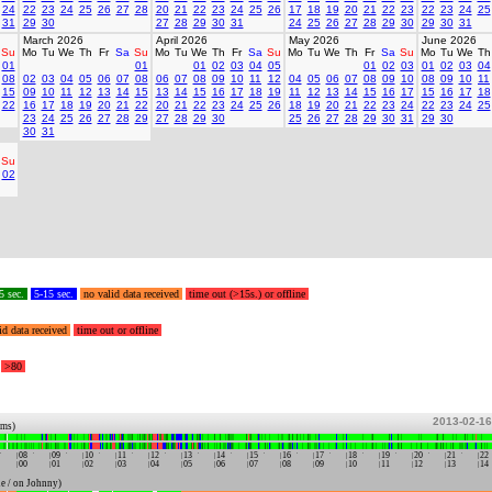
24
22
23
24
25
26
27
28
20
21
22
23
24
25
26
17
18
19
20
21
22
23
22
23
24
25
31
29
30
27
28
29
30
31
24
25
26
27
28
29
30
29
30
31
March 2026
April 2026
May 2026
June 2026
Su
Mo
Tu
We
Th
Fr
Sa
Su
Mo
Tu
We
Th
Fr
Sa
Su
Mo
Tu
We
Th
Fr
Sa
Su
Mo
Tu
We
Th
01
01
01
02
03
04
05
01
02
03
01
02
03
04
08
02
03
04
05
06
07
08
06
07
08
09
10
11
12
04
05
06
07
08
09
10
08
09
10
11
15
09
10
11
12
13
14
15
13
14
15
16
17
18
19
11
12
13
14
15
16
17
15
16
17
18
22
16
17
18
19
20
21
22
20
21
22
23
24
25
26
18
19
20
21
22
23
24
22
23
24
25
23
24
25
26
27
28
29
27
28
29
30
25
26
27
28
29
30
31
29
30
30
31
Su
02
5 sec.
5-15 sec.
no valid data received
time out (>15s.) or offline
id data received
time out or offline
>80
2013-02-16
ums)
08
09
10
11
12
13
14
15
16
17
18
19
20
21
22
00
01
02
03
04
05
06
07
08
09
10
11
12
13
14
e / on Johnny)