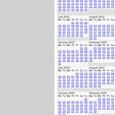
04
05
06
07
08
09
10
08
09
10
11
12
13
11
12
13
14
15
16
17
15
16
17
18
19
20
18
19
20
21
22
23
24
22
23
24
25
26
27
25
26
27
28
29
30
31
July 2021
August 2021
Mo
Tu
We
Th
Fr
Sa
Su
Mo
Tu
We
Th
Fr
Sa
01
02
03
04
05
06
07
08
09
10
11
02
03
04
05
06
07
12
13
14
15
16
17
18
09
10
11
12
13
14
19
20
21
22
23
24
25
16
17
18
19
20
21
26
27
28
29
30
31
23
24
25
26
27
28
30
31
January 2022
February 2022
Mo
Tu
We
Th
Fr
Sa
Su
Mo
Tu
We
Th
Fr
Sa
01
02
01
02
03
04
05
03
04
05
06
07
08
09
07
08
09
10
11
12
10
11
12
13
14
15
16
14
15
16
17
18
19
17
18
19
20
21
22
23
21
22
23
24
25
26
24
25
26
27
28
29
30
28
31
July 2022
August 2022
Mo
Tu
We
Th
Fr
Sa
Su
Mo
Tu
We
Th
Fr
Sa
01
02
03
01
02
03
04
05
06
04
05
06
07
08
09
10
08
09
10
11
12
13
11
12
13
14
15
16
17
15
16
17
18
19
20
18
19
20
21
22
23
24
22
23
24
25
26
27
25
26
27
28
29
30
31
29
30
31
January 2023
February 2023
Mo
Tu
We
Th
Fr
Sa
Su
Mo
Tu
We
Th
Fr
Sa
01
01
02
03
04
02
03
04
05
06
07
08
06
07
08
09
10
11
09
10
11
12
13
14
15
13
14
15
16
17
18
16
17
18
19
20
21
22
20
21
22
23
24
25
23
24
25
26
27
28
29
27
28
30
31